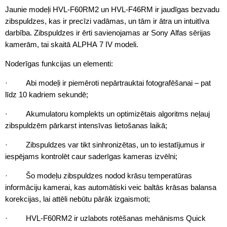
Jaunie modeļi HVL-F60RM2 un HVL-F46RM ir jaudīgas bezvadu
zibspuldzes, kas ir precīzi vadāmas, un tām ir ātra un intuitīva
darbība. Zibspuldzes ir ērti savienojamas ar Sony Alfas sērijas
kamerām, tai skaitā ALPHA 7 IV modeli.
Noderīgas funkcijas un elementi:
· Abi modeļi ir piemēroti nepārtrauktai fotografēšanai – pat
līdz 10 kadriem sekundē;
· Akumulatoru komplekts un optimizētais algoritms neļauj
zibspuldzēm pārkarst intensīvas lietošanas laikā;
· Zibspuldzes var tikt sinhronizētas, un to iestatījumus ir
iespējams kontrolēt caur saderīgas kameras izvēlni;
· Šo modeļu zibspuldzes nodod krāsu temperatūras
informāciju kamerai, kas automātiski veic baltās krāsas balansa
korekcijas, lai attēli nebūtu pārāk izgaismoti;
· HVL-F60RM2 ir uzlabots rotēšanas mehānisms Quick