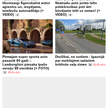
likumsargi Āgenskalnā aiztur
Neatradu auto jumta telts
agresīvu un, iespējams,
priekšrocības pret ātri
iereibušu autovadītāju (+
būvējamo telti uz zemes! (+
VIDEO)
VIDEO)
2
4
Pirmajam super sporta auto
Drošībai, ne sodiem - Igaunijā
pasaulē 60 gadi –
par mobilajiem radariem
Lamborghini piesaka īpašo
brīdinās ceļa zimes
12
versiju 99 vienībās (+ FOTO)
3