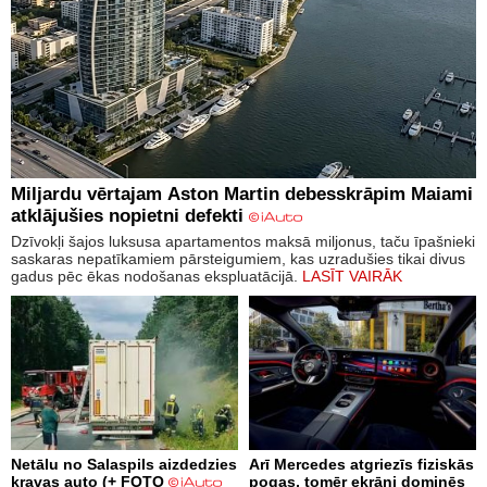
Miljardu vērtajam Aston Martin debesskrāpim Maiami
atklājušies nopietni defekti
Dzīvokļi šajos luksusa apartamentos maksā miljonus, taču īpašnieki
saskaras nepatīkamiem pārsteigumiem, kas uzradušies tikai divus
gadus pēc ēkas nodošanas ekspluatācijā.
LASĪT VAIRĀK
Netālu no Salaspils aizdedzies
Arī Mercedes atgriezīs fiziskās
kravas auto (+ FOTO
pogas, tomēr ekrāni dominēs