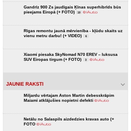
Gandrīz 900 Zs jaudīgais Ķīnas superhibrīds būs
pieejams Eiropā (+ FOTO)
10
Rīgas remontu jaunā mērvienība - kļūdu skaits uz
vienu metru darbu! (+ VIDEO)
6
Xiaomi piesaka SkyNomad N70 EREV – luksusa
SUV Eiropas tirgum (+ FOTO)
3
JAUNIE RAKSTI
Miljardu vērtajam Aston Martin debesskrāpim
Maiami atklājušies nopietni defekti
Netālu no Salaspils aizdedzies kravas auto (+
FOTO