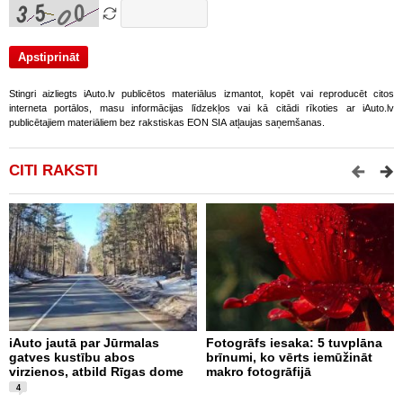
Stingri aizliegts iAuto.lv publicētos materiālus izmantot, kopēt vai reproducēt citos
interneta portālos, masu informācijas līdzekļos vai kā citādi rīkoties ar iAuto.lv
publicētajiem materiāliem bez rakstiskas EON SIA atļaujas saņemšanas.
CITI RAKSTI
iAuto jautā par Jūrmalas
Fotogrāfs iesaka: 5 tuvplāna
S
gatves kustību abos
brīnumi, ko vērts iemūžināt
p
virzienos, atbild Rīgas dome
makro fotogrāfijā
a
4