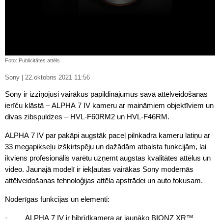
Foto: Publicitātes attēls
Sony | 22.oktobris 2021 11:56
Sony ir izziņojusi vairākus papildinājumus savā attēlveidošanas
ierīču klāstā – ALPHA 7 IV kameru ar maināmiem objektīviem un
divas zibspuldzes – HVL-F60RM2 un HVL-F46RM.
ALPHA 7 IV par pakāpi augstāk paceļ pilnkadra kameru latiņu ar
33 megapikseļu izšķirtspēju un dažādām atbalsta funkcijām, lai
ikviens profesionālis varētu uzņemt augstas kvalitātes attēlus un
video. Jaunajā modelī ir iekļautas vairākas Sony modernās
attēlveidošanas tehnoloģijas attēla apstrādei un auto fokusam.
Noderīgas funkcijas un elementi:
· ALPHA 7 IV ir hibrīdkamera ar jaunāko BIONZ XR™