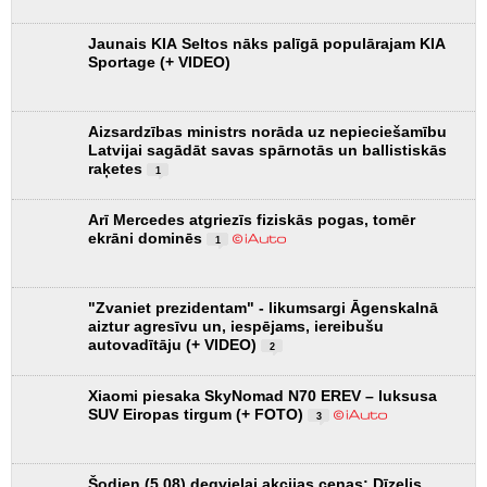
Jaunais KIA Seltos nāks palīgā populārajam KIA
Sportage (+ VIDEO)
Aizsardzības ministrs norāda uz nepieciešamību
Latvijai sagādāt savas spārnotās un ballistiskās
raķetes
1
Arī Mercedes atgriezīs fiziskās pogas, tomēr
ekrāni dominēs
1
"Zvaniet prezidentam" - likumsargi Āgenskalnā
aiztur agresīvu un, iespējams, iereibušu
autovadītāju (+ VIDEO)
2
Xiaomi piesaka SkyNomad N70 EREV – luksusa
SUV Eiropas tirgum (+ FOTO)
3
Šodien (5.08) degvielai akcijas cenas: Dīzelis