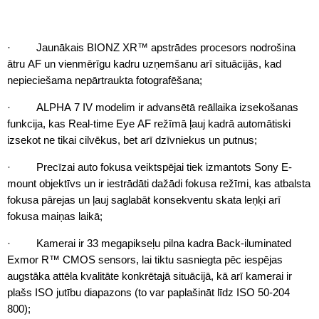
· Jaunākais BIONZ XR™ apstrādes procesors nodrošina
ātru AF un vienmērīgu kadru uzņemšanu arī situācijās, kad
nepieciešama nepārtraukta fotografēšana;
· ALPHA 7 IV modelim ir advansētā reāllaika izsekošanas
funkcija, kas Real-time Eye AF režīmā ļauj kadrā automātiski
izsekot ne tikai cilvēkus, bet arī dzīvniekus un putnus;
· Precīzai auto fokusa veiktspējai tiek izmantots Sony E-
mount objektīvs un ir iestrādāti dažādi fokusa režīmi, kas atbalsta
fokusa pārejas un ļauj saglabāt konsekventu skata leņķi arī
fokusa maiņas laikā;
· Kamerai ir 33 megapikseļu pilna kadra Back-iluminated
Exmor R™ CMOS sensors, lai tiktu sasniegta pēc iespējas
augstāka attēla kvalitāte konkrētajā situācijā, kā arī kamerai ir
plašs ISO jutību diapazons (to var paplašināt līdz ISO 50-204
800);