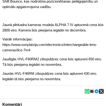
Shift Bounce, kas nodrošina pozicionēšanas pielāgojamību un
optimālu apgaismojuma vadību.
Jaunā pilnkadra kameras modeļa ALPHA 7 IV aptuvenā cena būs
2800 eiro. Kamera būs pieejama iegādei no decembra.
Vairāk informācijas:
https://www.sonylatvija.com/electronics/interchangeable-lens-
cameras/ilce-7m4
Jaudīgās HVL-F60RM2 zibspuldzes cena būs aptuveni 650 eiro.
Tā būs pieejama iegādei no novembra.
Jaunās HVL-F46RM zibspuldzes cena būs aptuveni 430 eiro.
Iegādei tā būs pieejama no novembra.
Komentāri