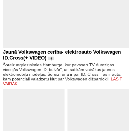
Jaunā Volkswagen cerība- elektroauto Volkswagen
ID.Cross(+ VIDEO)
4
Šoreiz atgriezīsimies Hamburgā, kur pavasarī TV Autoziņas
viesojās Volkswagen ID. bulvārī, un satikām vairākus jaunos
elektromobiļu modeļus. Šoreiz runa ir par ID. Cross. Tas ir auto,
kam potenciāli vajadzētu kļūt par Volkswagen dižpārdokli.
LASĪT
VAIRĀK