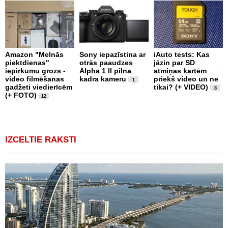
S
Amazon "Melnās
Sony iepazīstina ar
iAuto tests: Kas
o
piektdienas"
otrās paaudzes
jāzin par SD
j
iepirkumu grozs -
Alpha 1 II pilna
atmiņas kartēm
F
video filmēšanas
kadra kameru
priekš video un ne
1
gadžeti viedierīcēm
tikai? (+ VIDEO)
8
(+ FOTO)
12
IZCELTIE RAKSTI