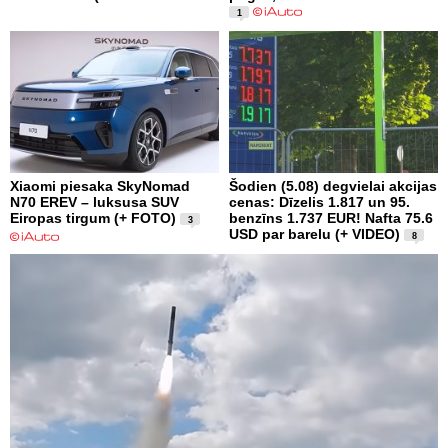
1
Xiaomi piesaka SkyNomad
Šodien (5.08) degvielai akcijas
N70 EREV – luksusa SUV
cenas: Dīzelis 1.817 un 95.
Eiropas tirgum (+ FOTO)
benzīns 1.737 EUR! Nafta 75.6
3
USD par barelu (+ VIDEO)
8