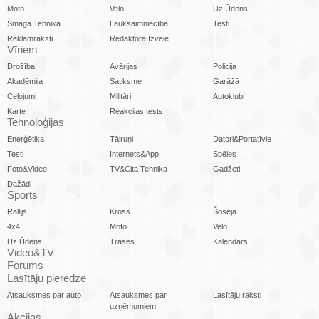
Moto
Velo
Uz Ūdens
Smagā Tehnika
Lauksaimniecība
Testi
Reklāmraksti
Redaktora Izvēle
Vīriem
Drošība
Avārijas
Policija
Akadēmija
Satiksme
Garāžā
Ceļojumi
Militāri
Autoklubi
Karte
Reakcijas tests
Tehnoloģijas
Enerģētika
Tālruņi
Datori&Portatīvie
Testi
Internets&App
Spēles
Foto&Video
TV&Cita Tehnika
Gadžeti
Dažādi
Sports
Rallijs
Kross
Šoseja
4x4
Moto
Velo
Uz Ūdens
Trases
Kalendārs
Video&TV
Forums
Lasītāju pieredze
Atsauksmes par auto
Atsauksmes par
Lasītāju raksti
uzņēmumiem
Akcijas