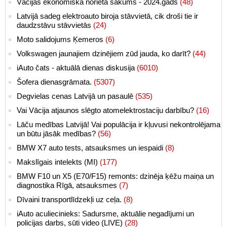
Vācijas ekonomiskā norieta sākums - 2024.gads
(48)
Latvijā sadeg elektroauto biroja stāvvietā, cik droši tie ir
daudzstāvu stāvvietās
(24)
Moto salidojums Ķemeros
(6)
Volkswagen jaunajiem dzinējiem zūd jauda, ko darīt?
(44)
iAuto čats - aktuālā dienas diskusija
(6010)
Šofera dienasgrāmata.
(5307)
Degvielas cenas Latvijā un pasaulē
(535)
Vai Vācija atjaunos slēgto atomelektrostaciju darbību?
(16)
Lāču medības Latvijā! Vai populācija ir kļuvusi nekontrolējama
un būtu jāsāk medības?
(56)
BMW X7 auto tests, atsauksmes un iespaidi
(8)
Makslīgais intelekts (MI)
(177)
BMW F10 un X5 (E70/F15) remonts: dzinēja ķēžu maiņa un
diagnostika Rīgā, atsauksmes
(7)
Dīvaini transportlīdzekļi uz ceļa.
(8)
iAuto aculiecinieks: Sadursme, aktuālie negadījumi un
policijas darbs, sūti video (LIVE)
(28)