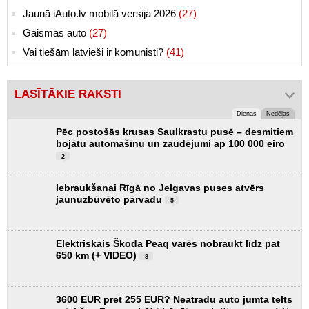
Jaunā iAuto.lv mobilā versija 2026
(27)
Gaismas auto
(27)
Vai tiešām latvieši ir komunisti?
(41)
LASĪTĀKIE RAKSTI
Dienas
Nedēļas
Pēc postošās krusas Saulkrastu pusē – desmitiem
bojātu automašīnu un zaudējumi ap 100 000 eiro
2
Iebraukšanai Rīgā no Jelgavas puses atvērs
jaunuzbūvēto pārvadu
5
Elektriskais Škoda Peaq varēs nobraukt līdz pat
650 km (+ VIDEO)
8
3600 EUR pret 255 EUR? Neatradu auto jumta telts