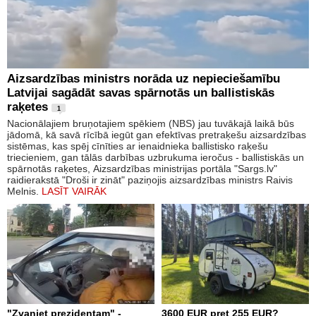
Aizsardzības ministrs norāda uz nepieciešamību
Latvijai sagādāt savas spārnotās un ballistiskās
raķetes
1
Nacionālajiem bruņotajiem spēkiem (NBS) jau tuvākajā laikā būs
jādomā, kā savā rīcībā iegūt gan efektīvas pretraķešu aizsardzības
sistēmas, kas spēj cīnīties ar ienaidnieka ballistisko raķešu
triecieniem, gan tālās darbības uzbrukuma ieročus - ballistiskās un
spārnotās raķetes, Aizsardzības ministrijas portāla "Sargs.lv"
raidierakstā "Droši ir zināt" paziņojis aizsardzības ministrs Raivis
Melnis.
LASĪT VAIRĀK
"Zvaniet prezidentam" -
3600 EUR pret 255 EUR?