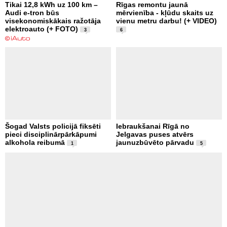
Tikai 12,8 kWh uz 100 km –
Rīgas remontu jaunā
Audi e-tron būs
mērvienība - kļūdu skaits uz
visekonomiskākais ražotāja
vienu metru darbu! (+ VIDEO)
elektroauto (+ FOTO)
3
6
Šogad Valsts policijā fiksēti
Iebraukšanai Rīgā no
pieci disciplinārpārkāpumi
Jelgavas puses atvērs
alkohola reibumā
jaunuzbūvēto pārvadu
1
5