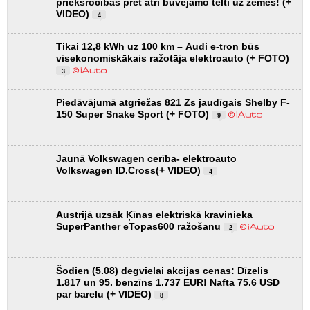
priekšrocības pret ātri būvējamo telti uz zemes! (+
VIDEO)
4
Tikai 12,8 kWh uz 100 km – Audi e-tron būs
visekonomiskākais ražotāja elektroauto (+ FOTO)
3
Piedāvājumā atgriežas 821 Zs jaudīgais Shelby F-
150 Super Snake Sport (+ FOTO)
9
Jaunā Volkswagen cerība- elektroauto
Volkswagen ID.Cross(+ VIDEO)
4
Austrijā uzsāk Ķīnas elektriskā kravinieka
SuperPanther eTopas600 ražošanu
2
Šodien (5.08) degvielai akcijas cenas: Dīzelis
1.817 un 95. benzīns 1.737 EUR! Nafta 75.6 USD
par barelu (+ VIDEO)
8