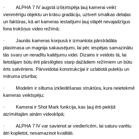
· ALPHA 7 IV augstā izšķirtspēja ļauj kamerai veikt
vienmērīgu objektu un krāsu gradāciju, uztvert smalkas detaļas
un faktūras, kā arī kameras iestatījumi ļauj slāpēt nevajadzīgus
fona trokšņus video režīmā;
· Jaunās kameras korpusā ir izmantota pārstrādāta
plastmasa un magnija sakausējumi, lai pēc iespējas samazinātu
tās svaru un neradītu kaitējumu videi. Dizains ir veidots tā, lai
lietotājam būtu ērti pārslēgties starp dažādiem režīmiem un būtu
ērts satvēriens. Pārveidotai konstrukcijai ir uzlabotā putekļu un
mitruma izturība;
· Modelim ir siltuma izkliedēšanas struktūra, kura neietekmē
kameras veiktspēju;
· Kamerai ir Shot Mark funkcija, kas ļauj ērti piekļūt
atzīmētajām ainām videoklipā;
· ALPHA 7 IV var savienot ar viedierīcēm, lai saturu varētu
ātri koplietot, nesamazinot kvalitāti.