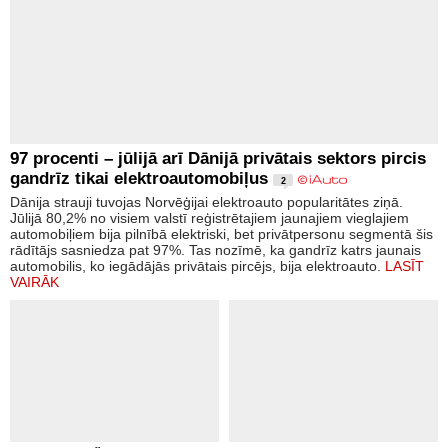
97 procenti – jūlijā arī Dānijā privātais sektors pircis
gandrīz tikai elektroautomobiļus
2
Dānija strauji tuvojas Norvēģijai elektroauto popularitātes ziņā.
Jūlijā 80,2% no visiem valstī reģistrētajiem jaunajiem vieglajiem
automobiļiem bija pilnībā elektriski, bet privātpersonu segmentā šis
rādītājs sasniedza pat 97%. Tas nozīmē, ka gandrīz katrs jaunais
automobilis, ko iegādājās privātais pircējs, bija elektroauto.
LASĪT
VAIRĀK