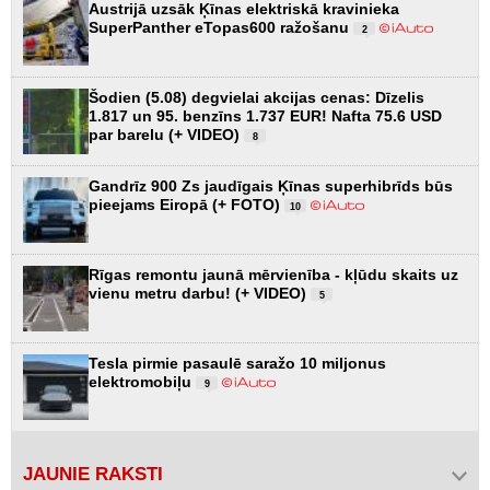
Austrijā uzsāk Ķīnas elektriskā kravinieka
SuperPanther eTopas600 ražošanu
2
Šodien (5.08) degvielai akcijas cenas: Dīzelis
1.817 un 95. benzīns 1.737 EUR! Nafta 75.6 USD
par barelu (+ VIDEO)
8
Gandrīz 900 Zs jaudīgais Ķīnas superhibrīds būs
pieejams Eiropā (+ FOTO)
10
Rīgas remontu jaunā mērvienība - kļūdu skaits uz
vienu metru darbu! (+ VIDEO)
5
Tesla pirmie pasaulē saražo 10 miljonus
elektromobiļu
9
JAUNIE RAKSTI