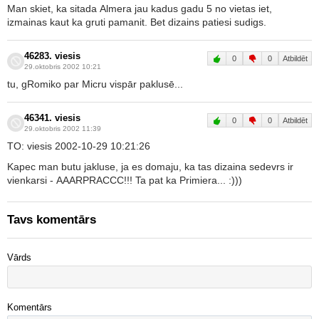
Man skiet, ka sitada Almera jau kadus gadu 5 no vietas iet,
izmainas kaut ka gruti pamanit. Bet dizains patiesi sudigs.
46283. viesis
0
0
Atbildēt
29.oktobris 2002 10:21
tu, gRomiko par Micru vispār paklusē...
46341. viesis
0
0
Atbildēt
29.oktobris 2002 11:39
TO: viesis 2002-10-29 10:21:26
Kapec man butu jakluse, ja es domaju, ka tas dizaina sedevrs ir
vienkarsi - AAARPRACCC!!! Ta pat ka Primiera... :)))
Tavs komentārs
Vārds
Komentārs