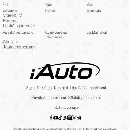
4x4
Moto
Velo
Uz Ūdens
Trases
Kalendārs
Video&TV
Forums
Lasītāju pieredze
Atsauksmes par auto
Atsauksmes par
Lasītāju raksti
uzņēmumiem
Akcijas
Jautā ekspertam
Ziņo!
Reklāma
Kontakti
Lietošanas noteikumi
Privātuma noteikumi
Sīkdatņu noteikumi
Datora versija
Portālā publicētie autoru viedokļi var atšķirties no iAuto redakcijas viedokļa.