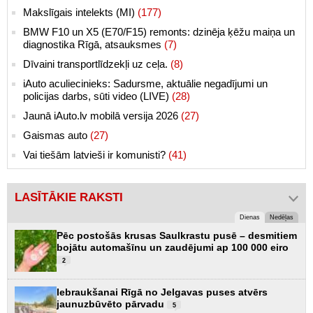
Makslīgais intelekts (MI)
(177)
BMW F10 un X5 (E70/F15) remonts: dzinēja ķēžu maiņa un
diagnostika Rīgā, atsauksmes
(7)
Dīvaini transportlīdzekļi uz ceļa.
(8)
iAuto aculiecinieks: Sadursme, aktuālie negadījumi un
policijas darbs, sūti video (LIVE)
(28)
Jaunā iAuto.lv mobilā versija 2026
(27)
Gaismas auto
(27)
Vai tiešām latvieši ir komunisti?
(41)
LASĪTĀKIE RAKSTI
Dienas
Nedēļas
Pēc postošās krusas Saulkrastu pusē – desmitiem
bojātu automašīnu un zaudējumi ap 100 000 eiro
2
Iebraukšanai Rīgā no Jelgavas puses atvērs
jaunuzbūvēto pārvadu
5