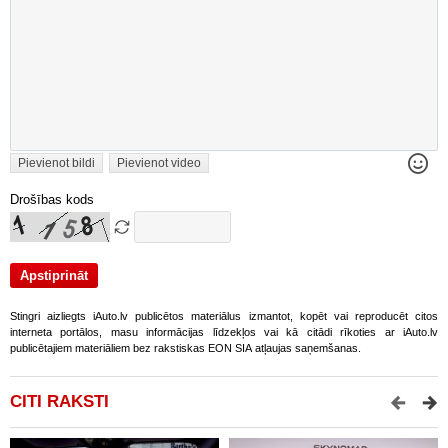
Pievienot bildi
Pievienot video
Drošības kods
Stingri aizliegts iAuto.lv publicētos materiālus izmantot, kopēt vai reproducēt citos
interneta portālos, masu informācijas līdzekļos vai kā citādi rīkoties ar iAuto.lv
publicētajiem materiāliem bez rakstiskas EON SIA atļaujas saņemšanas.
CITI RAKSTI