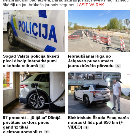
neizbraucami pagriezieni, pārāk šauras joslas, neveiksmīgi izvietoti
šķēršļi un jau brūkošs jaunais segums.
LASĪT VAIRĀK
Šogad Valsts policijā fiksēti
Iebraukšanai Rīgā no
pieci disciplinārpārkāpumi
Jelgavas puses atvērs
alkohola reibumā
jaunuzbūvēto pārvadu
1
5
97 procenti – jūlijā arī Dānijā
Elektriskais Škoda Peaq varēs
privātais sektors pircis
nobraukt līdz pat 650 km (+
gandrīz tikai
VIDEO)
8
elektroautomobiļus
2