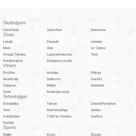
Sludinājumi
Lietoti Auto
Jauni Auto
Autonoma
Ziņas
Latvijā
Pasaulē
Izklaide
Moto
Velo
Uz Ūdens
Smagā Tehnika
Lauksaimniecība
Testi
Reklāmraksti
Redaktora Izvēle
Vīriem
Drošība
Avārijas
Policija
Akadēmija
Satiksme
Garāžā
Ceļojumi
Militāri
Autoklubi
Karte
Reakcijas tests
Tehnoloģijas
Enerģētika
Tālruņi
Datori&Portatīvie
Testi
Internets&App
Spēles
Foto&Video
TV&Cita Tehnika
Gadžeti
Dažādi
Sports
Rallijs
Kross
Šoseja