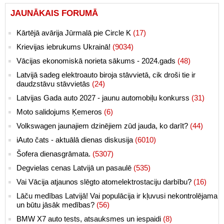
JAUNĀKAIS FORUMĀ
Kārtējā avārija Jūrmalā pie Circle K
(17)
Krievijas iebrukums Ukrainā!
(9034)
Vācijas ekonomiskā norieta sākums - 2024.gads
(48)
Latvijā sadeg elektroauto biroja stāvvietā, cik droši tie ir
daudzstāvu stāvvietās
(24)
Latvijas Gada auto 2027 - jaunu automobiļu konkurss
(31)
Moto salidojums Ķemeros
(6)
Volkswagen jaunajiem dzinējiem zūd jauda, ko darīt?
(44)
iAuto čats - aktuālā dienas diskusija
(6010)
Šofera dienasgrāmata.
(5307)
Degvielas cenas Latvijā un pasaulē
(535)
Vai Vācija atjaunos slēgto atomelektrostaciju darbību?
(16)
Lāču medības Latvijā! Vai populācija ir kļuvusi nekontrolējama
un būtu jāsāk medības?
(56)
BMW X7 auto tests, atsauksmes un iespaidi
(8)