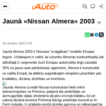
Jaunā «Nissan Almera» 2003
9
28.oktobris 2002 0:04
Jaunā Almera 2003 ir Nissana “svaigākais” modelis Eiropas
tirgum. Uzlabojumi ir veikti, lai uzturētu Almeras konkurētspēju ļoti
attīstītajā C-segmentā, kurš Eiropas automobīļu tirgū sastāda
35% no jaunu auto pārdošanas apjomiem. Almera ir konstruēta
un radīta Eiropā, lai atbilstu augstākajām eiropiešu prasībām pēc
kvalitātes, dizaina, drošības un komforta.
Jaunās Almera izveidē Nissan konstruktori lielā mērā
iedvesmojušies no Primera, padarot tās priekšējās un
aizmugurējās daļas eksterjera dizainu izsmalcinātāku, kā arī
salona dizainā ieviešot Primerai līdzīgu priekšējo konsoli ar N-
Form kokpitu. Ir uzlabota esošā dzinēju gamma un nākamgad tai