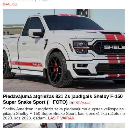
Piedāvājumā atgriežas 821 Zs jaudīgais Shelby F-150
Super Snake Sport (+ FOTO)
9
Shelby American ir atgriezis savā piedāvājumā augstas veiktspējas
pikapu Shelby F-150 Super Snake Sport, kas iepriekš tika ražots no
2020. līdz 2023. gadam.
LASĪT VAIRĀK