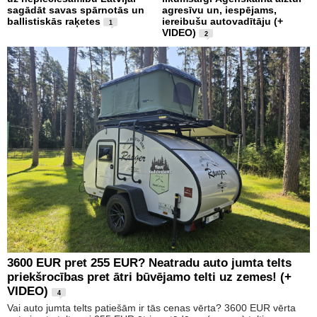
sagādāt savas spārnotās un
agresīvu un, iespējams,
ballistiskās raķetes
iereibušu autovadītāju (+
1
VIDEO)
2
3600 EUR pret 255 EUR? Neatradu auto jumta telts
priekšrocības pret ātri būvējamo telti uz zemes! (+
VIDEO)
4
Vai auto jumta telts patiešām ir tās cenas vērta? 3600 EUR vērta