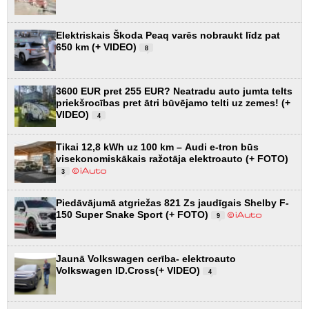
Elektriskais Škoda Peaq varēs nobraukt līdz pat
650 km (+ VIDEO)
8
3600 EUR pret 255 EUR? Neatradu auto jumta telts
priekšrocības pret ātri būvējamo telti uz zemes! (+
VIDEO)
4
Tikai 12,8 kWh uz 100 km – Audi e-tron būs
visekonomiskākais ražotāja elektroauto (+ FOTO)
3
Piedāvājumā atgriežas 821 Zs jaudīgais Shelby F-
150 Super Snake Sport (+ FOTO)
9
Jaunā Volkswagen cerība- elektroauto
Volkswagen ID.Cross(+ VIDEO)
4