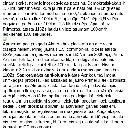
dinamiskāks, nepalielinot degvielas patēriņu. Demokrātiskākais ir
1,5 litru benzīnnieks, kura jauda ir palielināta par 9% un griezes
moments- par 6%. Tas nodrošina par 0,7 sekundēm samazinātu
ieskrējiena laiku līdz 100km/h, saglabājot līdzšinējo 6,6l vidējo
degvielas patēriņu uz 100km. 1,8 litru dzinējs, tāpat kā uz
Primeras, attīsta 116Zs jaudu un līdz ātrumam 100km/h
ieskrienas 10,8 sekundēs.
Apmēram pēc pusgada Almera būs pieejama arī ar diviem
dīzeļdzinējiem. Pilnīgi jaunais 1,5l common-rail dīzelis attīsta
82Zs jaudu un tā griezes moments ir 185Nm pie 2000 apgr./min.
Ar šiem lieliskajiem dinamikas rādītājiem degvielas patēriņš ir
sevišķi pieticīgs- tikai 4,9l uz 100km. Jau pazīstams Nissan
klāstā ir 2,2litru dīzeļdzinējs, kura jauda Almeras gadījumā būs
110Zs.
Saprotamāks aprīkojuma klāsts
Aprīkojuma līmeņu
unifikācijas process, kas aizsākās ar jauno Primeru, tiek turpināts
arī atjaunotajā Almeras klāstā, kas tagad tiek piedāvata trijos
aprīkojuma līmeņos: visia, acenta un tekna. Jau zemākajā- visia
versijā ir ietvertas tādas aprīkojuma pozīcijas kā: elektriski
regulējami un apsildāmi spoguļi, elektriski paceļami logi, apsildāmi
sēdekļi, četri drošības spilveni ar aktīvajiem galvas balstiem,
lukturu augstuma regulēšana un mazgāšana, u.c. Augstākajās
versijās acenta un tekna automašīna aprīkota ar 16" vieglmetāla
diskiem, miglas lukturiem, N-Form displeju, automātisko klimata
kontroli un CD atskaņotāju.