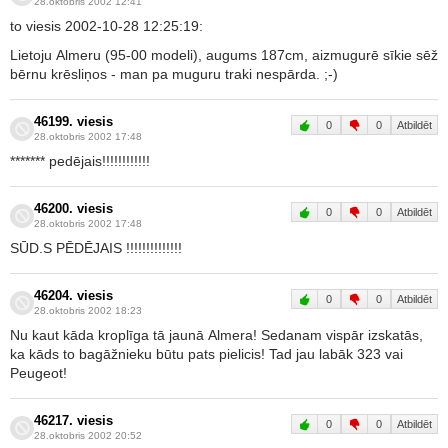
28.oktobris 2002 12:41
to viesis 2002-10-28 12:25:19:
Lietoju Almeru (95-00 modeli), augums 187cm, aizmugurē sīkie sēž
bērnu krēsliņos - man pa muguru traki nespārda. ;-)
46199. viesis
0
0
Atbildēt
28.oktobris 2002 17:48
******* pedējais!!!!!!!!!!!!
46200. viesis
0
0
Atbildēt
28.oktobris 2002 17:48
SŪD.S PĒDĒJAIS !!!!!!!!!!!!!!
46204. viesis
0
0
Atbildēt
28.oktobris 2002 18:23
Nu kaut kāda kroplīga tā jaunā Almera! Sedanam vispār izskatās,
ka kāds to bagāžnieku būtu pats pielicis! Tad jau labāk 323 vai
Peugeot!
46217. viesis
0
0
Atbildēt
28.oktobris 2002 20:52