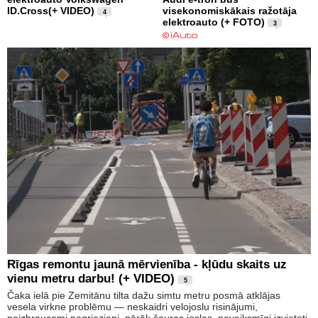
ID.Cross(+ VIDEO)
visekonomiskākais ražotāja
4
elektroauto (+ FOTO)
3
Rīgas remontu jaunā mērvienība - kļūdu skaits uz
vienu metru darbu! (+ VIDEO)
5
Čaka ielā pie Zemitānu tilta dažu simtu metru posmā atklājas
vesela virkne problēmu — neskaidri velojoslu risinājumi,