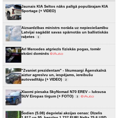
Jaunais KIA Seltos nāks palīgā populārajam KIA
Sportage (+ VIDEO)
Aizsardzības ministrs norāda uz nepieciešamību
Latvijai sagādāt savas spārnotās un ballistiskās
raķetes
1
Arī Mercedes atgriezīs fiziskās pogas, tomēr
ekrāni dominēs
"Zvaniet prezidentam" - likumsargi Āgenskalnā
aiztur agresīvu un, iespējams, iereibušu
autovadītāju (+ VIDEO)
2
Xiaomi piesaka SkyNomad N70 EREV – luksusa
SUV Eiropas tirgum (+ FOTO)
3
Šodien (5.08) degvielai akcijas cenas: Dīzelis
1.817 un 95. benzīns 1.737 EUR! Nafta 75.6 USD