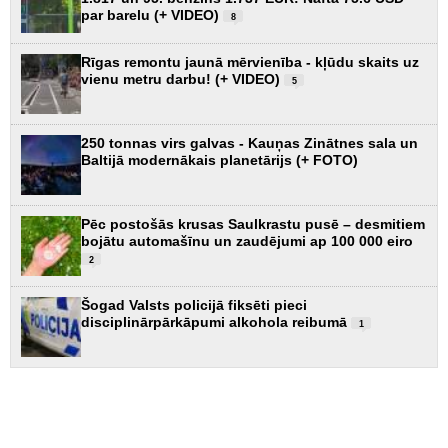
par barelu (+ VIDEO)
8
Rīgas remontu jaunā mērvienība - kļūdu skaits uz
vienu metru darbu! (+ VIDEO)
5
250 tonnas virs galvas - Kauņas Zinātnes sala un
Baltijā modernākais planetārijs (+ FOTO)
Pēc postošās krusas Saulkrastu pusē – desmitiem
bojātu automašīnu un zaudējumi ap 100 000 eiro
2
Šogad Valsts policijā fiksēti pieci
disciplinārpārkāpumi alkohola reibumā
1