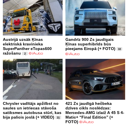
Austrijā uzsāk Ķīnas
Gandrīz 900 Zs jaudīgais
elektriskā kravinieka
Ķīnas superhibrīds būs
SuperPanther eTopas600
pieejams Eiropā (+ FOTO)
10
ražošanu
2
Chrysler vadītājs apžilbst no
421 Zs jaudīgā hečbeka
saules un ietriecas stāvoša
dzīves cikls noslēdzas:
satiksmes autobusa stūrī, kas
Mercedes-AMG izlaiž A 45 S 4-
bija palicis joslā (+ VIDEO)
Matic+ “Final Edition” (+
31
FOTO)