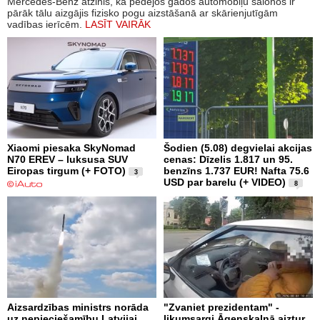
Mercedes-Benz atzinis, ka pēdējos gados automobiļu salonos ir
pārāk tālu aizgājis fizisko pogu aizstāšanā ar skārienjutīgām
vadības ierīcēm.
LASĪT VAIRĀK
Xiaomi piesaka SkyNomad
Šodien (5.08) degvielai akcijas
N70 EREV – luksusa SUV
cenas: Dīzelis 1.817 un 95.
Eiropas tirgum (+ FOTO)
benzīns 1.737 EUR! Nafta 75.6
3
USD par barelu (+ VIDEO)
8
Aizsardzības ministrs norāda
"Zvaniet prezidentam" -
uz nepieciešamību Latvijai
likumsargi Āgenskalnā aiztur