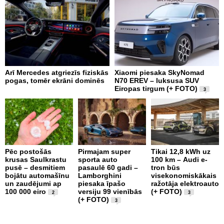
Arī Mercedes atgriezīs fiziskās
Xiaomi piesaka SkyNomad
9
pogas, tomēr ekrāni dominēs
N70 EREV – luksusa SUV
p
Eiropas tirgum (+ FOTO)
g
3
e
Pēc postošās
Pirmajam super
Tikai 12,8 kWh uz
krusas Saulkrastu
sporta auto
100 km – Audi e-
D
pusē – desmitiem
pasaulē 60 gadi –
tron būs
-
bojātu automašīnu
Lamborghini
visekonomiskākais
m
un zaudējumi ap
piesaka īpašo
ražotāja elektroauto
r
100 000 eiro
versiju 99 vienībās
(+ FOTO)
c
2
3
(+ FOTO)
3