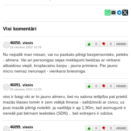
Visi komentāri
46050. viesis
0
0
Atbildēt
28.oktobris 2002 10:29
Nu nepatik man nissan, vai nu paskats pilnigi bezpersonisks, peleks
- almera. Vai ari personigas sejas meklejumi beidzas ar vinkarsi
atbaidosu viepli, kroplacainu karpu - jauna primiera. Par jauno
micru nemaz nerunajot - vienkarsi briesmiga.
46091. viesis
0
0
Atbildēt
28.oktobris 2002 12:25
viss ir baigi oki ar to jauno almeru, bet nu salona ietilpība pat priekš
mazās klases tomēr ir zem vidējā līmeņa - salīdzinoši ar civicu, uz
pusi mazāk pilnīgi noteikti. ja vadītājs ir ap 1,90m, tad aizmugurē ir
nereāli pat bērnam iesēsties (SDN)... bet extrejers ir odziņa
46099. viesis
0
0
Atbildēt