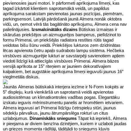
pievienosies jauni motori. Ir pārformeti aprīkojuma līmeņi, kas
tagad izkārtoti klientiem saprotamākā veidā, un papildus
aprīkojuma sarakstam pievienotas jaunas pozīcijas, piemēram,
parkingsensori. Latvijā pārdošanā jaunā Almera nonāk oktobra
vidū, un, ņemot vērā tās bagātināto aprīkojumu, Almera cena nav
palielinājusies.
Izsmalcinātāks dizains
Būtiskas izmaiņas ir
skārušas priekšējos un aizmugurējos bamperus, pielīdzinot to
formu Primerai, un priekšējās radiatora restītes rūtis tagad
veidotas bišu šūnu veidā. Priekšējos lukturos zem dzidrinātas
lēcas apvienota četru apaļo sudraboto lampu sistēma. Hečbeka
virsbūves aizmugurējie lukturi ar savstarpēji savienotiem apļiem
viedoti līdzīgi kā attiecīgās virsbūves Primerai. Almera bāzes
versijā aprīkota ar 15” riteņiem ar jauniem dekoratīvajiem
kalpakiem, bet augstākie aprīkojuma līmeņi ieguvuši jaunus 16”
vieglmetāla diskus.
Jaunās Almeras būtiskakā interjera iezīme ir N-Form kokpits ar
5” displeju, kurā vienkāršā un saprotamā veidā apvienotas
audiosistēmas un klimatkontroles vadības pogas. Elegantāku
izskatu ieguvis mērinstrumentu panelis ar hromētiem ietvariem.
Almera ieguvusi arī Primerai līdzīgu četrspieķu stūri, jaunus
sēdekļu pārvalkus, jaunu ātrumpārslēga rokturi un citus
uzlabojumus.
Dinamiskāks sniegums
Tāpat kā iepriekš, Almera
ir pieejama ar diviem benzīna dzinējiem, kuriem ir uzlaboti jaudas
un griezes momenta rādītāji, tādējādi to sniegums kļuvis