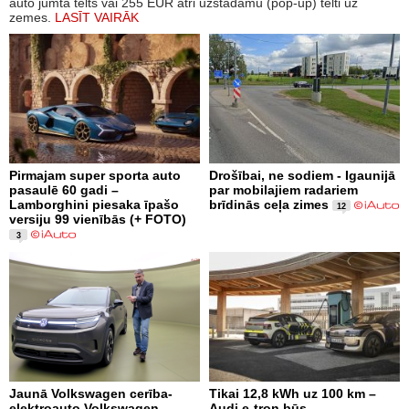
auto jumta telts vai 255 EUR ātri uzstādāmu (pop-up) telti uz
zemes.
LASĪT VAIRĀK
Pirmajam super sporta auto
Drošībai, ne sodiem - Igaunijā
pasaulē 60 gadi –
par mobilajiem radariem
Lamborghini piesaka īpašo
brīdinās ceļa zimes
12
versiju 99 vienībās (+ FOTO)
3
Jaunā Volkswagen cerība-
Tikai 12,8 kWh uz 100 km –
elektroauto Volkswagen
Audi e-tron būs