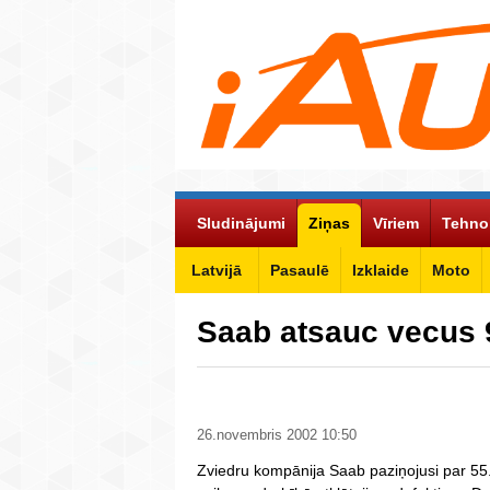
Sludinājumi
Ziņas
Vīriem
Tehno
Latvijā
Pasaulē
Izklaide
Moto
Saab atsauc vecus 
26.novembris 2002 10:50
Zviedru kompānija Saab paziņojusi par 5