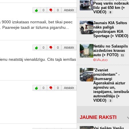
Peaq varēs nobrauk
līdz pat 650 km (+
0
0
Atbildēt
VIDEO)
8
 9000 izskataas normaali, bet tikai peec
Jaunais KIA Seltos
 Paareejie taadi ar tizluma pigarshu...
nāks palīgā
populārajam KIA
Sportage (+ VIDEO)
Netālu no Salaspils
0
0
Atbildēt
aizdedzies kravas
auto (+ FOTO)
11
nu neatstāj vienaldzīgu. Cits tajā iemīlas
"Zvaniet
prezidentam" -
likumsargi
Āgenskalnā aiztur
agresīvu un,
0
0
Atbildēt
iespējams, iereibuš
autovadītāju (+
VIDEO)
3
JAUNIE RAKSTI
Vai tiešām Vanšu