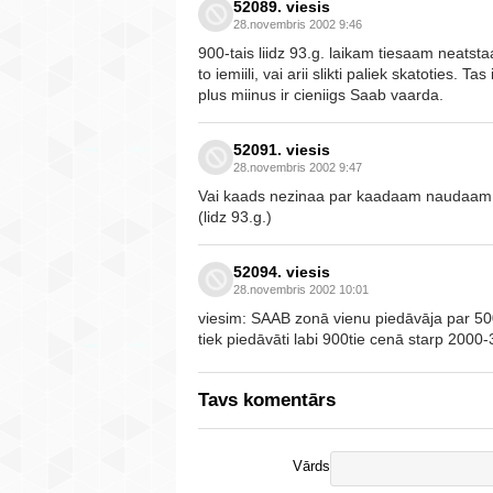
52089. viesis
28.novembris 2002 9:46
900-tais liidz 93.g. laikam tiesaam neatstaa
to iemiili, vai arii slikti paliek skatoties. 
plus miinus ir cieniigs Saab vaarda.
52091. viesis
28.novembris 2002 9:47
Vai kaads nezinaa par kaadaam naudaam un
(lidz 93.g.)
52094. viesis
28.novembris 2002 10:01
viesim: SAAB zonā vienu piedāvāja par 5000
tiek piedāvāti labi 900tie cenā starp 2000
Tavs komentārs
Vārds