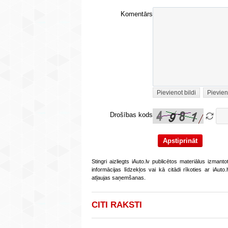
Komentārs
Pievienot bildi
Pievien
Drošības kods
Stingri aizliegts iAuto.lv publicētos materiālus izmant
informācijas līdzekļos vai kā citādi rīkoties ar iAut
atļaujas saņemšanas.
CITI RAKSTI