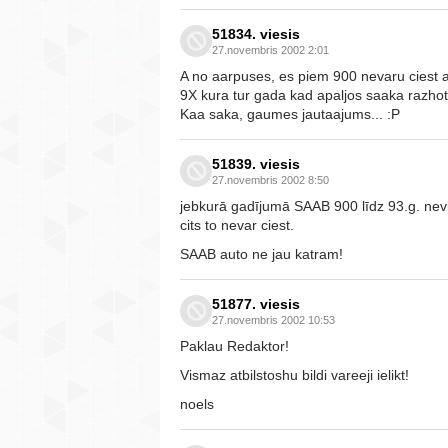
51834. viesis
27.novembris 2002 2:01
A no aarpuses, es piem 900 nevaru ciest a
9X kura tur gada kad apaljos saaka razhot.
Kaa saka, gaumes jautaajums... :P
51839. viesis
27.novembris 2002 8:50
jebkurā gadījumā SAAB 900 līdz 93.g. nevie
cits to nevar ciest.
SAAB auto ne jau katram!
51877. viesis
27.novembris 2002 10:53
Paklau Redaktor!
Vismaz atbilstoshu bildi vareeji ielikt!
noels