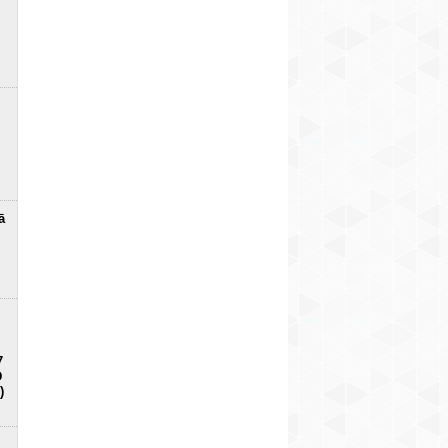
ā
7
D
)