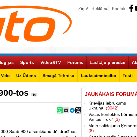
Ziņo!
Reklāma
Kontakti
loģijas
Sports
Video&TV
Forums
Lasītāju pieredze
Ak
Velo
Uz Ūdens
Smagā Tehnika
Lauksaimniecība
Testi
900-tos
JAUNĀKAIS FORUM
16
Krievijas iebrukums
Ukrainā!
(9042)
Vecas konfektes bērniem
Vai tas ir ok?
(3)
Moto salidojums Ķemero
(8)
5.000 Saab 900 atsaukšanu dēļ drošības
Kārtējā avārija Jūrmalā p