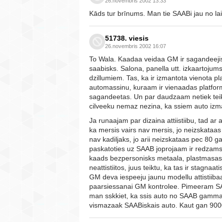
26.novembris 2002 13:33
Kāds tur brīnums. Man tie SAABi jau no lai
51738. viesis
26.novembris 2002 16:07
To Wala. Kaadaa veidaa GM ir sagandeejis
saabisks. Salona, panella utt. izkaartojums 
dzillumiem. Tas, ka ir izmantota vienota pla
automassinu, kuraam ir vienaadas platfo
sagandeetas. Un par daudzaam netiek teikt
cilveeku nemaz nezina, ka ssiem auto izm
Ja runaajam par dizaina attiistiibu, tad a
ka mersis vairs nav mersis, jo neizskataas
nav kadiljaks, jo arii neizskataas pec 80 
paskatoties uz SAAB joprojaam ir redzams
kaads bezpersonisks metaala, plastmasas
neattistiitos, juus teiktu, ka tas ir stagnaa
GM deva iespeeju jaunu modellu attistiibaa
paarsiessanai GM kontrolee. Pimeeram SAA
man sskkiet, ka ssis auto no SAAB gammas
vismazaak SAABiskais auto. Kaut gan 9000 