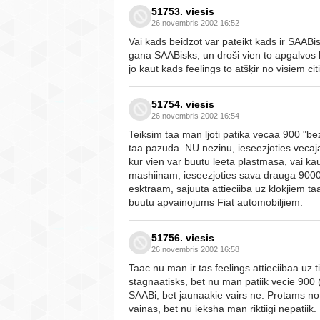
51753. viesis
26.novembris 2002 16:52
Vai kāds beidzot var pateikt kāds ir SAAB
gana SAABisks, un droši vien to apgalvos
jo kaut kāds feelings to atšķir no visiem cit
51754. viesis
26.novembris 2002 16:54
Teiksim taa man ljoti patika vecaa 900 "be
taa pazuda. NU nezinu, ieseezjoties veca
kur vien var buutu leeta plastmasa, vai kau
mashiinam, ieseezjoties sava drauga 90
esktraam, sajuuta attieciiba uz klokjiem ta
buutu apvainojums Fiat automobiljiem.
51756. viesis
26.novembris 2002 16:58
Taac nu man ir tas feelings attieciibaa uz
stagnaatisks, bet nu man patiik vecie 900
SAABi, bet jaunaakie vairs ne. Protams no
vainas, bet nu ieksha man riktiigi nepatiik.