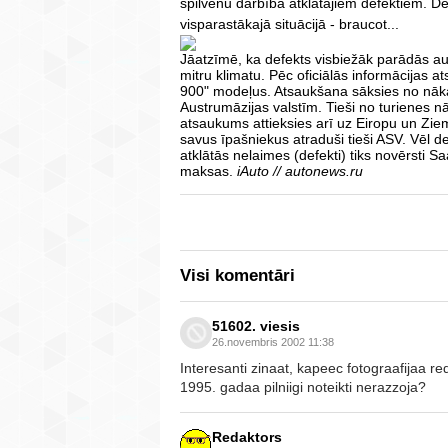
spilvenu darbībā atklātajiem defektiem. De
visparastākajā situācijā - braucot...
Jāatzīmē, ka defekts visbiežāk parādās aut
mitru klimatu. Pēc oficiālās informācijas 
900" modeļus. Atsaukšana sāksies no nāk
Austrumāzijas valstīm. Tieši no turienes n
atsaukums attieksies arī uz Eiropu un Zie
savus īpašniekus atraduši tieši ASV. Vēl de
atklātās nelaimes (defekti) tiks novērsti S
maksas.
iAuto // autonews.ru
Visi komentāri
51602. viesis
26.novembris 2002 11:38
Interesanti zinaat, kapeec fotograafijaa r
1995. gadaa pilniigi noteikti nerazzoja?
Redaktors