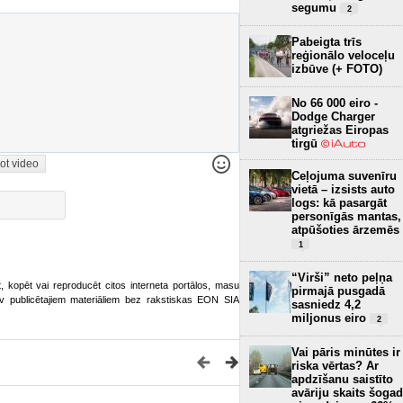
segumu
2
Pabeigta trīs
reģionālo veloceļu
izbūve (+ FOTO)
No 66 000 eiro -
Dodge Charger
atgriežas Eiropas
tirgū
ot video
Ceļojuma suvenīru
vietā – izsists auto
logs: kā pasargāt
personīgās mantas,
atpūšoties ārzemēs
1
“Virši” neto peļņa
ot, kopēt vai reproducēt citos interneta portālos, masu
pirmajā pusgadā
o.lv publicētajiem materiāliem bez rakstiskas EON SIA
sasniedz 4,2
miljonus eiro
2
Vai pāris minūtes ir
riska vērtas? Ar
apdzīšanu saistīto
avāriju skaits šogad