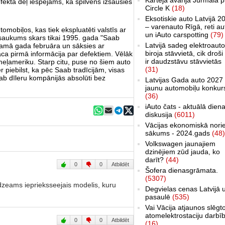
fekta dēļ iespējams, ka spilvens izšausies
Circle K
(18)
Eksotiskie auto Latvijā 2
– varenauto Rīgā, reti au
omobiļos, kas tiek ekspluatēti valstīs ar
un iAuto carspotting
(79)
atsaukums skars tikai 1995. gada "Saab
Latvijā sadeg elektroauto
amā gada februāra un sāksies ar
biroja stāvvietā, cik droši 
āca pirmā informācija par defektiem. Vēlāk
ir daudzstāvu stāvvietās
meļameriku. Starp citu, puse no šiem auto
(31)
r piebilst, ka pēc Saab tradīcijām, visas
aab dīleru kompānijās absolūti bez
Latvijas Gada auto 2027 
jaunu automobiļu konkur
(36)
iAuto čats - aktuālā dien
diskusija
(6011)
Vācijas ekonomiskā nori
sākums - 2024.gads
(48)
Volkswagen jaunajiem
dzinējiem zūd jauda, ko
darīt?
(44)
0
0
Atbildēt
Šofera dienasgrāmata.
(5307)
edzeams ieprieksseejais modelis, kuru
Degvielas cenas Latvijā 
pasaulē
(535)
Vai Vācija atjaunos slēgt
atomelektrostaciju darbī
0
0
Atbildēt
(16)