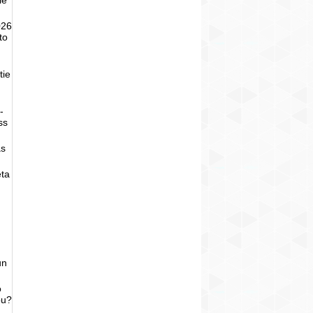
026
to
tie
-
ss
as
eta
un
o
bu?