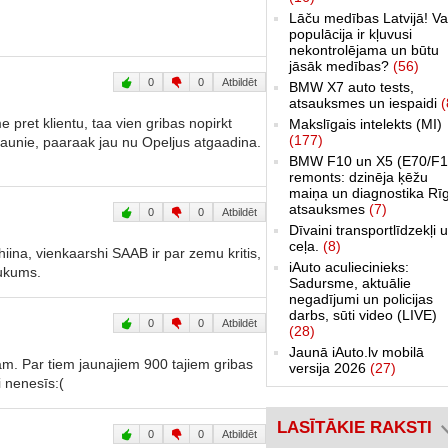
Lāču medības Latvijā! Va
populācija ir kļuvusi
nekontrolējama un būtu
jāsāk medības?
(56)
0
0
Atbildēt
BMW X7 auto tests,
atsauksmes un iespaidi
(
 pret klientu, taa vien gribas nopirkt
Makslīgais intelekts (MI)
(177)
aunie, paaraak jau nu Opeljus atgaadina.
BMW F10 un X5 (E70/F1
remonts: dzinēja ķēžu
maiņa un diagnostika Rī
atsauksmes
(7)
0
0
Atbildēt
Dīvaini transportlīdzekļi 
ceļa.
(8)
iina, vienkaarshi SAAB ir par zemu kritis,
iAuto aculiecinieks:
aukums.
Sadursme, aktuālie
negadījumi un policijas
darbs, sūti video (LIVE)
0
0
Atbildēt
(28)
Jaunā iAuto.lv mobilā
dam. Par tiem jaunajiem 900 tajiem gribas
versija 2026
(27)
i nenesīs:(
LASĪTĀKIE RAKSTI
0
0
Atbildēt