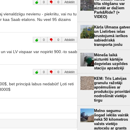
0
0
Atbildēt
tilta slēgšanu var
aizstāt ar dažiem
Park&Ride? (+
j vienaldziigu nevienu - piekriitu, vai nu tu
VIDEO)
Tas ir kaa Saab etalons. Nu veel 95 dizains
Kārļa Ulmaņa gatve
un Lielirbes ielas
krustojumā ierīkos
0
0
Atbildēt
sabiedriskā
transporta joslu
 vai LV vispaar var nopirkt 900.-to saab
Mēneša laikā
aizturēti kārtējie
degvielas uzpildes
staciju apzadzēji
0
0
Atbildēt
KEM: Trīs Latvijas
granulu ražotāji
$, bet principā labus nedabūt! Ļoti reti
apņēmušies ar
-3000$
produkciju prioritār
nodrošināt vietējo
tirgu
Melno segumu
šogad ieklās vairāk
nekā 50 kilometros
valsts vietējo
autoceļu ar grants