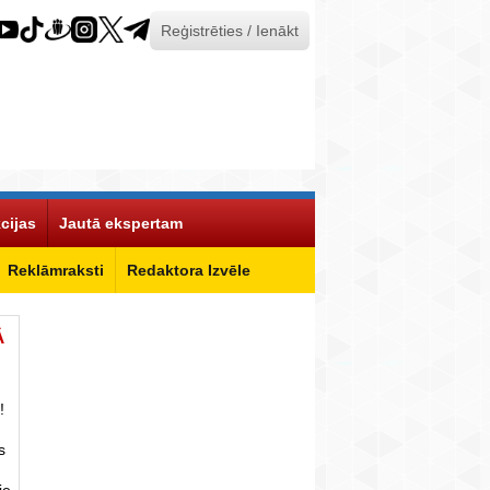
Reģistrēties / Ienākt
cijas
Jautā ekspertam
Reklāmraksti
Redaktora Izvēle
Ā
!
s
ie