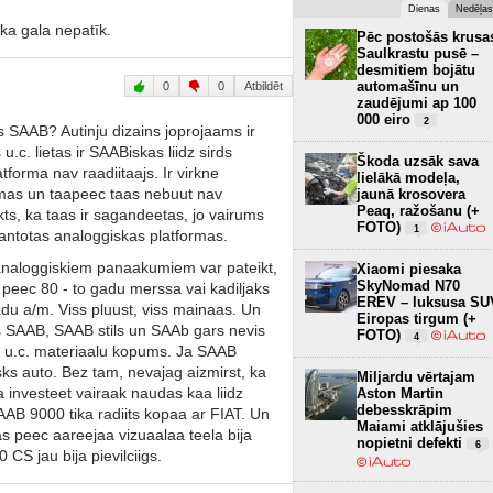
Dienas
Nedēļas
ka gala nepatīk.
Pēc postošās krusa
Saulkrastu pusē –
desmitiem bojātu
automašīnu un
0
0
Atbildēt
zaudējumi ap 100
000 eiro
2
 SAAB? Autinju dizains joprojaams ir
u.c. lietas ir SAABiskas liidz sirds
Škoda uzsāk sava
tforma nav raadiitaajs. Ir virkne
lielākā modeļa,
rmas un taapeec taas nebuut nav
jaunā krosovera
Peaq, ražošanu (+
s, ka taas ir sagandeetas, jo vairums
FOTO)
1
antotas analoggiskas platformas.
r analoggiskiem panaakumiem var pateikt,
Xiaomi piesaka
SkyNomad N70
 peec 80 - to gadu merssa vai kadiljaks
EREV – luksusa SU
gadu a/m. Viss pluust, viss mainaas. Un
Eiropas tirgum (+
 SAAB, SAAB stils un SAAb gars nevis
FOTO)
4
 u.c. materiaalu kopums. Ja SAAB
tisks auto. Bez tam, nevajag aizmirst, ka
Miljardu vērtajam
 investeet vairaak naudas kaa liidz
Aston Martin
debesskrāpim
B 9000 tika radiits kopaa ar FIAT. Un
Maiami atklājušies
 peec aareejaa vizuaalaa teela bija
nopietni defekti
6
CS jau bija pievilciigs.