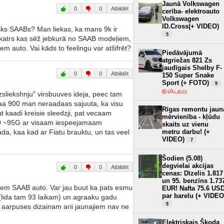
Jaunā Volkswagen
0
0
Atbildēt
cerība- elektroauto
Volkswagen
ID.Cross(+ VIDEO)
isks SAABs? Man liekas, ka mans 9k ir
5
 katrs kas sēž jebkurā no SAAB modeļiem,
iem auto. Vai kāds to feelingu var atšifrēt?
Piedāvājumā
atgriežas 821 Zs
jaudīgais Shelby F-
0
0
Atbildēt
150 Super Snake
Sport (+ FOTO)
9
zsliekshnju" virsbuuves ideja, peec tam
jaa 900 man neraadaas sajuuta, ka visu
Rīgas remontu jaun
t kaadi kreisie sleedzji, pat vecaam
mērvienība - kļūdu
00 ~95G ar visaam iespeejamaam
skaits uz vienu
ada, kaa kad ar Fiatu brauktu, un tas veel
metru darbu! (+
VIDEO)
7
Šodien (5.08)
degvielai akcijas
0
0
Atbildēt
cenas: Dīzelis 1.817
un 95. benzīns 1.73
 tiem SAAB auto. Var jau buut ka pats esmu
EUR! Nafta 75.6 US
par barelu (+ VIDEO
 (lida tam 93 laikam) un agraaku gadu
9
 aarpuses dizainam arii jaunajiem nav ne
Elektriskais Škoda