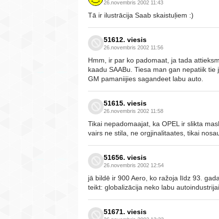
26.novembris 2002 11:43
Tā ir ilustrācija Saab skaistuļiem :)
51612. viesis
26.novembris 2002 11:56
Hmm, ir par ko padomaat, ja tada attieksme
kaadu SAABu. Tiesa man gan nepatiik tie j
GM pamaniijies sagandeet labu auto.
51615. viesis
26.novembris 2002 11:58
Tikai nepadomaajat, ka OPEL ir slikta mash
vairs ne stila, ne orgjinalitaates, tikai nos
51656. viesis
26.novembris 2002 12:54
jā bildē ir 900 Aero, ko ražoja līdz 93. ga
teikt: globalizācija neko labu autoindustrija
51671. viesis