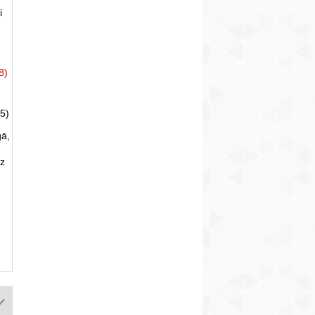
i
8)
5)
gā,
uz