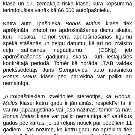
klasē un 17. zemākajā riska klasē, kurā kopsummā
ierindojušies vairāk kā 66 500 autoīpašnieku.
Katra auto īpašnieka
Bonus Malus
klase tiek
aprēķināta izrietot no apdrošināšanas dienu skaita,
kuru nosaka, ņemot vērā apdrošināšanas līgumu
spēkā stāšanās un beigu datumu, kā arī no izraisīto
ceļu satiksmes negadījumu (CSNg) jeb
apdrošināšanas gadījumu skaita, kuri iestājušies
konkrētajā periodā. Tomēr kā norāda LTAB valdes
priekšsēdētājs Juris Stengrevics, auto īpašnieku
Bonus Malus
klase pēc pārrēķina var palikt arī
nemainīga.
„Autoīpašniekiem izveidojies stereotips, ka
Bonus-
Malus
klasei katru gadu ir jāmainās, respektīvi tai ir
vai nu jāpaaugstinās vai jāsamazinās, tomēr tā nav.
Bonus Malus
klase var palikt nemainīga arī vairākus
gadus pēc kārtas, jo pārrēķins notiek par pēdējiem 11
gadiem - tas nozīmē, ka katru gadu no aprēķina tiek