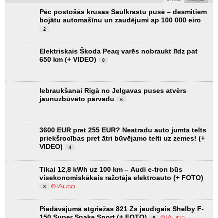
Pēc postošās krusas Saulkrastu pusē – desmitiem
bojātu automašīnu un zaudējumi ap 100 000 eiro
2
Elektriskais Škoda Peaq varēs nobraukt līdz pat
650 km (+ VIDEO)
8
Iebraukšanai Rīgā no Jelgavas puses atvērs
jaunuzbūvēto pārvadu
6
3600 EUR pret 255 EUR? Neatradu auto jumta telts
priekšrocības pret ātri būvējamo telti uz zemes! (+
VIDEO)
4
Tikai 12,8 kWh uz 100 km – Audi e-tron būs
visekonomiskākais ražotāja elektroauto (+ FOTO)
3
Piedāvājumā atgriežas 821 Zs jaudīgais Shelby F-
150 Super Snake Sport (+ FOTO)
9