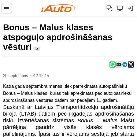
Bonus – Malus klases
atspoguļo apdrošināšanas
vēsturi
2
20.septembris 2012 12:15
Katra gada septembra mēnesī tiek pārrēķinātas autoīpašnieku
Bonus – Malus klases, kuras tiek aprēķinātas pēc autoīpašnieku
apdrošināšanas vēstures datiem par pēdējiem 11 gadiem.
Saskaņā ar Latvijas Transportlīdzekļu apdrošinātāju
biroja (LTAB) datiem pēc ikgadējās apdrošināšanas
risku izvērtēšanas sistēmas
Bonus – Malus
klašu
pārrēķina gandrīz visās klasēs vērojams
palielinājums. Īpaši tas ir vērojams sestajā jeb starta