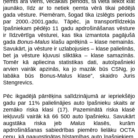
ņemts ārā viens, vecākais periods, tā vietā liekot klāt
jaunāko,
īdz ar to netiek ņemta vērā tikai pēdējā
l
gada vēsture. Piemēram, šogad tika izslēgts periods
par 2000.-2001.gadu. Tāpēc, ja transportlīdzekļa
īpašniekam pēdējo 11 gadu apdrošināšanas vēsture
ir līdzvērtīga vēsturei, kas tika izmantota pagājušā
gada
Bonus-Malus
klašu aprēķinā – klase nemainās.
Savukārt, ja vēsture ir uzlabojusies – klase palielinās,
bet ja vēsture kļuvusi sliktāka – klase samazinās.
Tomēr kā apliecina statistikas dati, autoīpašnieki
arvien vairāk apzinās, ka jo mazāk būs CSNg, jo
labāka būs Bonus-Malus klase”, skaidro Juris
Stengrevics.
Pēc ikgadējā pārrēķina salīdzinājumā ar iepriekšējo
gadu par 11% palielinājies auto īpašnieku skaits ar
zemāko riska klasi (17). Pazeminātā riska klasē
iekļuvuši vairāk kā 66 500 auto īpašnieku. Savukārt
augstāka riska jeb
Ma
lus
klasēs, kurām
apdrošināšanas sabiedrības piemēro lielāku OCTA
cenu, kā paaugstinātas bīstamības auto īpašniekiem,