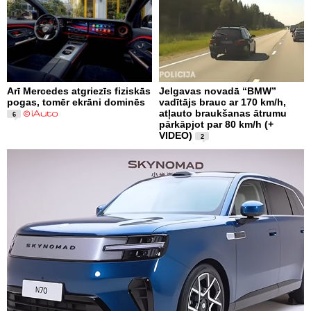
Arī Mercedes atgriezīs fiziskās
Jelgavas novadā “BMW”
pogas, tomēr ekrāni dominēs
vadītājs brauc ar 170 km/h,
atļauto braukšanas ātrumu
6
pārkāpjot par 80 km/h (+
VIDEO)
2