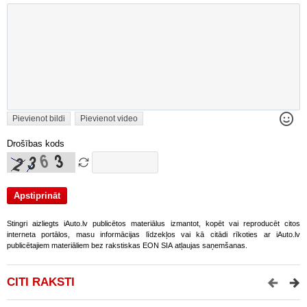
Pievienot bildi
Pievienot video
Drošības kods
Stingri aizliegts iAuto.lv publicētos materiālus izmantot, kopēt vai reproducēt citos
interneta portālos, masu informācijas līdzekļos vai kā citādi rīkoties ar iAuto.lv
publicētajiem materiāliem bez rakstiskas EON SIA atļaujas saņemšanas.
CITI RAKSTI