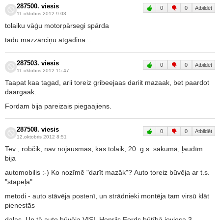
287500. viesis
0
0
Atbildēt
11.oktobris 2012 9:03
tolaiku vāģu motorpārsegi spārda
tādu mazzārciņu atgādina...
287503. viesis
0
0
Atbildēt
11.oktobris 2012 15:47
Taapat kaa tagad, arii toreiz gribeejaas dariit mazaak, bet paardot
daargaak.
Fordam bija pareizais piegaajiens.
287508. viesis
0
0
Atbildēt
12.oktobris 2012 8:51
Tev , robčik, nav nojausmas, kas tolaik, 20. g.s. sākumā, ļaudīm
bija
automobilis :-) Ko nozīmē "darīt mazāk"? Auto toreiz būvēja ar t.s.
"stāpeļa"
metodi - auto stāvēja postenī, un strādnieki montēja tam virsū klāt
pienestās
daļas. Un tā auto būvēja VISI. Henrijs Fords būtībā ieviesa 3