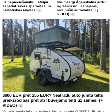
uz nepieciešamību Latvijai
likumsargi Āgenskalnā aiztur
sagādāt savas spārnotās un
agresīvu un, iespējams,
ballistiskās raķetes
iereibušu autovadītāju (+
1
VIDEO)
2
3600 EUR pret 255 EUR? Neatradu auto jumta telts
priekšrocības pret ātri būvējamo telti uz zemes! (+
VIDEO)
4
Vai auto jumta telts patiešām ir tās cenas vērta? 3600 EUR vērta