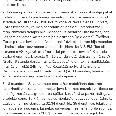
būtiskas lietas
autobūvē - pirmkārt konveijeru, kur nevis strādnieks skraidīja pakaļ
detaļai un nesa to pie būvējamā auto, turklāt pie viena auto tolaik
strādāja 3-5 strādnieki, kuri lika to kopā vairākas dienas. Otrkārt,
Fords ieviesa to, ko mēs saprotam ar jēdzienu "standartizāciju",
resp. dažādas detaļas bija vienādas uz savtarpēji maināmas, bez
līdz tam obligātās katras detaļas piestrādes "pēc vietas". Treškārt,
Fords pirmais ieviesa t.s. "viengabala" dzinēju, kuram bija monolīts
cilindru bloks , bez noņemamiem cilindriem, kā VISIEM. Tas bija
slavenais V8. Bija vēl citi sīkumi, kā pirmo reizi ieviestā 8 stundu
darba diena, tolaik ierasto 9 - 10 stundu vietā. Baisais humānists?
Ņi aļļo! 8 stundu darba maiņa ļāva sadalīt diennakti 3 vienlīdzīgās
maiņās un rukāt 24h nemitīgi. Rezultātā no Ford konveijera
Detroitā spēja nobraukt 1 auto (Ford T) ik 93 minūtēs, labākie no
konkurentiem spēja izlaist vienu auto apmēram
6 - 8 stundās... Savukārt auto montāžas sadalīšana daudzās
salīdzinoši vienkāršās operācijās ļāva izmantot mazāk kvalificētu un
attiecīgi zemāk atalgotu darba spēku, kas vēl ļāva pazemināt gala
produkta cenu. Turklāt tas notika, vienlaicīgi paaugstinot strādnieku
atalgojumu - no standarta $2.34 dienā līdz $5 dienā, kas tolaik bija
ļoti augsts atalgojums, kā nekā, galvenais inženieris Forda rūpnīcā
tolaik saņēma nepilnus 200 $ mēnesī ... Tā ka, apgalvojot, ka