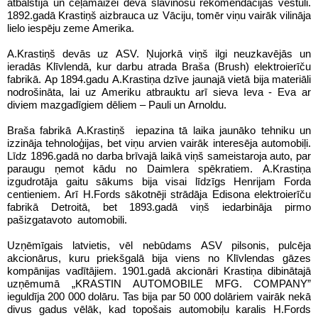
atbalstīja un ceļamaizei deva slavinošu rekomendācijas vēstuli.
1892.gadā Krastiņš aizbrauca uz Vāciju, tomēr viņu vairāk vilināja
lielo iespēju zeme Amerika.
A.Krastiņš devās uz ASV. Ņujorkā viņš ilgi neuzkavējās un
ieradās Klīvlendā, kur darbu atrada Braša (Brush) elektroierīču
fabrikā. Ap 1894.gadu A.Krastiņa dzīve jaunajā vietā bija materiāli
nodrošināta, lai uz Ameriku atbrauktu arī sieva Ieva - Eva ar
diviem mazgadīgiem dēliem – Pauli un Arnoldu.
Braša fabrikā A.Krastiņš iepazina tā laika jaunāko tehniku un
izzināja tehnoloģijas, bet viņu arvien vairāk interesēja automobiļi.
Līdz 1896.gadā no darba brīvajā laikā viņš sameistaroja auto, par
paraugu ņemot kādu no Daimlera spēkratiem. A.Krastiņa
izgudrotāja gaitu sākums bija visai līdzīgs Henrijam Forda
centieniem. Arī H.Fords sākotnēji strādāja Edisona elektroierīču
fabrikā Detroitā, bet 1893.gadā viņš iedarbināja pirmo
pašizgatavoto automobili.
Uzņēmīgais latvietis, vēl nebūdams ASV pilsonis, pulcēja
akcionārus, kuru priekšgalā bija viens no Klīvlendas gāzes
kompānijas vadītājiem. 1901.gadā akcionāri Krastiņa dibinātajā
uzņēmumā „KRASTIN AUTOMOBILE MFG. COMPANY”
ieguldīja 200 000 dolāru. Tas bija par 50 000 dolāriem vairāk nekā
divus gadus vēlāk, kad topošais automobiļu karalis H.Fords