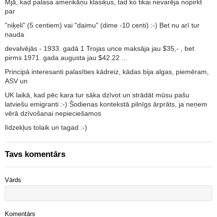
Mjā, kad palasa amerikāņu klasiķus, tad ko tikai nevarēja nopirkt
par
"niķeli" (5 centiem) vai "daimu" (dime -10 centi) :-) Bet nu arī tur
nauda
devalvējās - 1933. gadā 1 Trojas unce maksāja jau $35,- , bet
pirms 1971. gada augusta jau $42.22 ...
Principā interesanti palasīties kādreiz, kādas bija algas, piemēram,
ASV un
UK laikā, kad pēc kara tur sāka dzīvot un strādāt mūsu pašu
latviešu emigranti :-) Šodienas kontekstā pilnīgs ārprāts, ja neņem
vērā dzīvošanai nepieciešamos
līdzekļus tolaik un tagad :-)
Tavs komentārs
Vārds
Komentārs