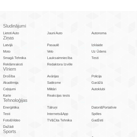
Sludinājumi
Lietoti Auto
Jauni Auto
Autonoma
Ziņas
Latvijā
Pasaulē
Izklaide
Moto
Velo
Uz Ūdens
Smagā Tehnika
Lauksaimniecība
Testi
Reklāmraksti
Redaktora Izvēle
Vīriem
Drošība
Avārijas
Policija
Akadēmija
Satiksme
Garāžā
Ceļojumi
Militāri
Autoklubi
Karte
Reakcijas tests
Tehnoloģijas
Enerģētika
Tālruņi
Datori&Portatīvie
Testi
Internets&App
Spēles
Foto&Video
TV&Cita Tehnika
Gadžeti
Dažādi
Sports