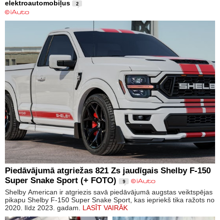
elektroautomobiļus
2
Piedāvājumā atgriežas 821 Zs jaudīgais Shelby F-150
Super Snake Sport (+ FOTO)
9
Shelby American ir atgriezis savā piedāvājumā augstas veiktspējas
pikapu Shelby F-150 Super Snake Sport, kas iepriekš tika ražots no
2020. līdz 2023. gadam.
LASĪT VAIRĀK