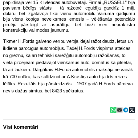
papildināja vēl 15 Klīvlendas autobūvētāji. Firmai „RUSSELL” bija
pavisam bēdīgs stāsts – tā ražotnē ieguldīja gandrīz 1 milj.
dolāru, bet izgatavoja tikai vienu automobili. Vairumā gadījumu
bija viens kopīgs neveiksmes iemesls – vēlēšanās potenciālo
pircēju pārsteigt ar asprātīgu, bet bieži vien nepraktisku
konstrukciju vai modes jaunumu.
Tikmēr H.Fords galveno vērību veltīja idejai ražot daudz, lētus un
ikdienā parocīgus automobiļus. Tādēļ H.Fords vispirms atteicās
no greznu, kā arī tehniski sarežģītu automobiļu ražošanas, to
vietā pircējieam piedāvājot vienkāršus auto, domātus kā pilsētai,
tā arī laukiem. Dārgākais H.Forda automobilis maksāja ne vairāk
kā 700 dolāru, kas salīdzinot ar A.Krastiņa auto bija trīs reizes
lētāks. Rezultāts bija pārsteidzošs – 1907.gadā H.Fords pārdeva
nevis dažus simtus, bet 8423 spēkratus.
Visi komentāri