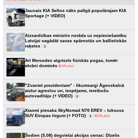
Jaunais KIA Seltos nāks palīgā populārajam KIA
Sportage (+ VIDEO)
Aizsardzības ministrs norāda uz nepieciešamību
Latvijai sagādāt savas spārnotās un ballistiskās
raķetes
1
Arī Mercedes atgriezīs fiziskās pogas, tomēr
ekrāni dominēs
"Zvaniet prezidentam" - likumsargi Āgenskalnā
aiztur agresīvu un, iespējams, iereibušu
autovadītāju (+ VIDEO)
2
Xiaomi piesaka SkyNomad N70 EREV – luksusa
SUV Eiropas tirgum (+ FOTO)
3
Šodien (5.08) degvielai akcijas cenas: Dīzelis