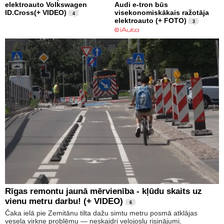
elektroauto Volkswagen
Audi e-tron būs
ID.Cross(+ VIDEO)
visekonomiskākais ražotāja
4
elektroauto (+ FOTO)
3
Rīgas remontu jaunā mērvienība - kļūdu skaits uz
vienu metru darbu! (+ VIDEO)
6
Čaka ielā pie Zemitānu tilta dažu simtu metru posmā atklājas
vesela virkne problēmu — neskaidri velojoslu risinājumi,