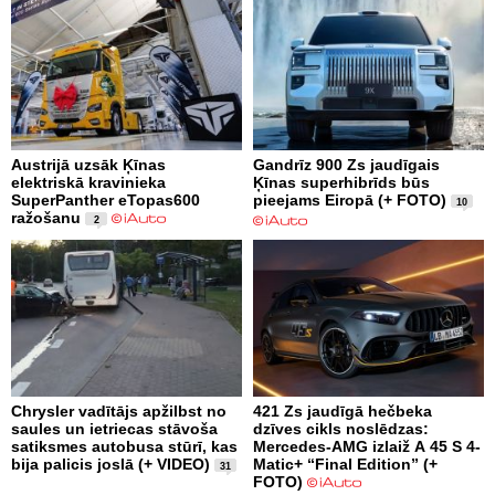
Austrijā uzsāk Ķīnas
Gandrīz 900 Zs jaudīgais
elektriskā kravinieka
Ķīnas superhibrīds būs
SuperPanther eTopas600
pieejams Eiropā (+ FOTO)
10
ražošanu
2
Chrysler vadītājs apžilbst no
421 Zs jaudīgā hečbeka
saules un ietriecas stāvoša
dzīves cikls noslēdzas:
satiksmes autobusa stūrī, kas
Mercedes-AMG izlaiž A 45 S 4-
bija palicis joslā (+ VIDEO)
Matic+ “Final Edition” (+
31
FOTO)