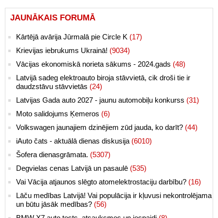
JAUNĀKAIS FORUMĀ
Kārtējā avārija Jūrmalā pie Circle K
(17)
Krievijas iebrukums Ukrainā!
(9034)
Vācijas ekonomiskā norieta sākums - 2024.gads
(48)
Latvijā sadeg elektroauto biroja stāvvietā, cik droši tie ir
daudzstāvu stāvvietās
(24)
Latvijas Gada auto 2027 - jaunu automobiļu konkurss
(31)
Moto salidojums Ķemeros
(6)
Volkswagen jaunajiem dzinējiem zūd jauda, ko darīt?
(44)
iAuto čats - aktuālā dienas diskusija
(6010)
Šofera dienasgrāmata.
(5307)
Degvielas cenas Latvijā un pasaulē
(535)
Vai Vācija atjaunos slēgto atomelektrostaciju darbību?
(16)
Lāču medības Latvijā! Vai populācija ir kļuvusi nekontrolējama
un būtu jāsāk medības?
(56)
BMW X7 auto tests, atsauksmes un iespaidi
(8)