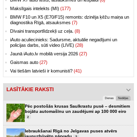
Makslīgais intelekts (MI)
(177)
BMW F10 un X5 (E70/F15) remonts: dzinēja ķēžu maiņa un
diagnostika Rīgā, atsauksmes
(7)
Dīvaini transportlīdzekļi uz ceļa.
(8)
iAuto aculiecinieks: Sadursme, aktuālie negadījumi un
policijas darbs, sūti video (LIVE)
(28)
Jaunā iAuto.lv mobilā versija 2026
(27)
Gaismas auto
(27)
Vai tiešām latvieši ir komunisti?
(41)
LASĪTĀKIE RAKSTI
Dienas
Nedēļas
Pēc postošās krusas Saulkrastu pusē – desmitiem
bojātu automašīnu un zaudējumi ap 100 000 eiro
2
Iebraukšanai Rīgā no Jelgavas puses atvērs
jaunuzbūvēto pārvadu
5