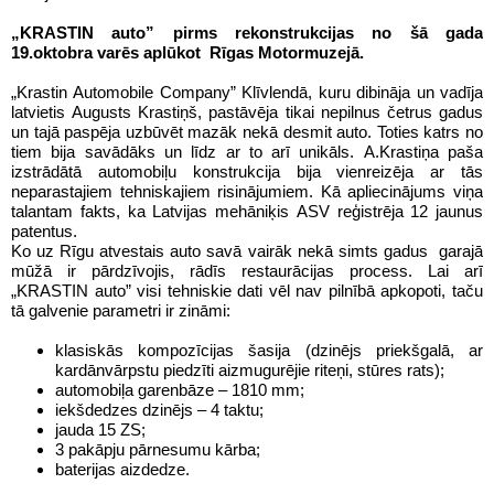
„KRASTIN auto” pirms rekonstrukcijas no šā gada
19.oktobra varēs aplūkot Rīgas Motormuzejā.
„Krastin Automobile Company” Klīvlendā, kuru dibināja un vadīja
latvietis Augusts Krastiņš, pastāvēja tikai nepilnus četrus gadus
un tajā paspēja uzbūvēt mazāk nekā desmit auto. Toties katrs no
tiem bija savādāks un līdz ar to arī unikāls. A.Krastiņa paša
izstrādātā automobiļu konstrukcija bija vienreizēja ar tās
neparastajiem tehniskajiem risinājumiem. Kā apliecinājums viņa
talantam fakts, ka Latvijas mehāniķis ASV reģistrēja 12 jaunus
patentus.
Ko uz Rīgu atvestais auto savā vairāk nekā simts gadus garajā
mūžā ir pārdzīvojis, rādīs restaurācijas process. Lai arī
„KRASTIN auto” visi tehniskie dati vēl nav pilnībā apkopoti, taču
tā galvenie parametri ir zināmi:
klasiskās kompozīcijas šasija (dzinējs priekšgalā, ar
kardānvārpstu piedzīti aizmugurējie riteņi, stūres rats);
automobiļa garenbāze – 1810 mm;
iekšdedzes dzinējs – 4 taktu;
jauda 15 ZS;
3 pakāpju pārnesumu kārba;
baterijas aizdedze.