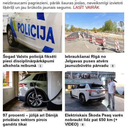
neizbraucami pagriezieni, pārāk šauras joslas, neveiksmīgi izvietoti
šķēršļi un jau brūkošs jaunais segums.
LASĪT VAIRĀK
Šogad Valsts policijā fiksēti
Iebraukšanai Rīgā no
pieci disciplinārpārkāpumi
Jelgavas puses atvērs
alkohola reibumā
jaunuzbūvēto pārvadu
1
5
97 procenti – jūlijā arī Dānijā
Elektriskais Škoda Peaq varēs
privātais sektors pircis
nobraukt līdz pat 650 km (+
gandrīz tikai
VIDEO)
8