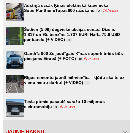
Austrijā uzsāk Ķīnas elektriskā kravinieka
SuperPanther eTopas600 ražošanu
2
Šodien (5.08) degvielai akcijas cenas: Dīzelis
1.817 un 95. benzīns 1.737 EUR! Nafta 75.6 USD
par barelu (+ VIDEO)
8
Gandrīz 900 Zs jaudīgais Ķīnas superhibrīds būs
pieejams Eiropā (+ FOTO)
10
Rīgas remontu jaunā mērvienība - kļūdu skaits uz
vienu metru darbu! (+ VIDEO)
6
Tesla pirmie pasaulē saražo 10 miljonus
elektromobiļu
9
JAUNIE RAKSTI