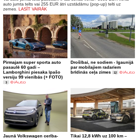
auto jumta telts vai 255 EUR ātri uzstādāmu (pop-up) telti uz
zemes.
LASĪT VAIRĀK
Pirmajam super sporta auto
Drošībai, ne sodiem - Igaunijā
pasaulē 60 gadi –
par mobilajiem radariem
Lamborghini piesaka īpašo
brīdinās ceļa zimes
12
versiju 99 vienībās (+ FOTO)
3
Jaunā Volkswagen cerība-
Tikai 12,8 kWh uz 100 km –