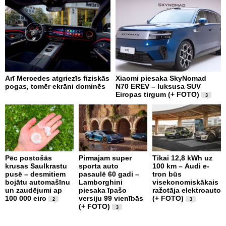
Arī Mercedes atgriezīs fiziskās
Xiaomi piesaka SkyNomad
9
pogas, tomēr ekrāni dominēs
N70 EREV – luksusa SUV
p
Eiropas tirgum (+ FOTO)
g
3
e
Pēc postošās
Pirmajam super
Tikai 12,8 kWh uz
krusas Saulkrastu
sporta auto
100 km – Audi e-
D
pusē – desmitiem
pasaulē 60 gadi –
tron būs
-
bojātu automašīnu
Lamborghini
visekonomiskākais
m
un zaudējumi ap
piesaka īpašo
ražotāja elektroauto
r
100 000 eiro
versiju 99 vienībās
(+ FOTO)
c
2
3
(+ FOTO)
3