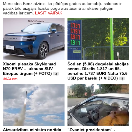
Mercedes-Benz atzinis, ka pēdējos gados automobiļu salonos ir
pārāk tālu aizgājis fizisko pogu aizstāšanā ar skārienjutīgām
vadības ierīcēm.
LASĪT VAIRĀK
Xiaomi piesaka SkyNomad
Šodien (5.08) degvielai akcijas
N70 EREV – luksusa SUV
cenas: Dīzelis 1.817 un 95.
Eiropas tirgum (+ FOTO)
benzīns 1.737 EUR! Nafta 75.6
3
USD par barelu (+ VIDEO)
8
Aizsardzības ministrs norāda
"Zvaniet prezidentam" -