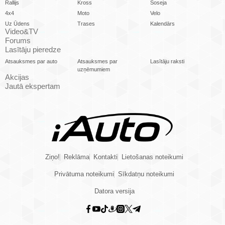
Rallijs
Kross
Šoseja
4x4
Moto
Velo
Uz Ūdens
Trases
Kalendārs
Video&TV
Forums
Lasītāju pieredze
Atsauksmes par auto
Atsauksmes par
Lasītāju raksti
uzņēmumiem
Akcijas
Jautā ekspertam
Ziņo!
Reklāma
Kontakti
Lietošanas noteikumi
Privātuma noteikumi
Sīkdatņu noteikumi
Datora versija