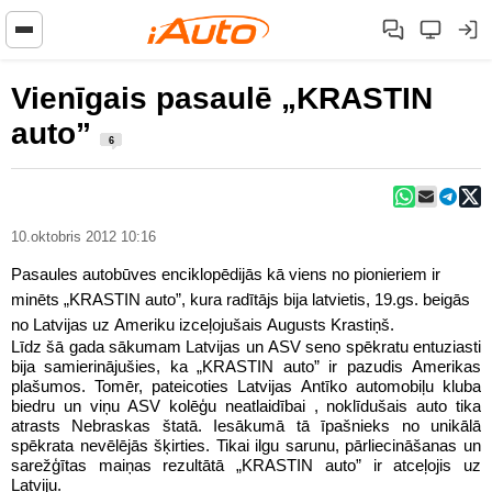
Vienīgais pasaulē „KRASTIN
auto”
6
10.oktobris 2012 10:16
Pasaules autobūves enciklopēdijās kā viens no pionieriem ir
minēts „KRASTIN auto”, kura radītājs bija latvietis, 19.gs. beigās
no Latvijas uz Ameriku izceļojušais Augusts Krastiņš.
Līdz šā gada sākumam Latvijas un ASV seno spēkratu entuziasti
bija samierinājušies, ka „KRASTIN auto” ir pazudis Amerikas
plašumos. Tomēr, pateicoties Latvijas Antīko automobiļu kluba
biedru un viņu ASV kolēģu neatlaidībai , noklīdušais auto tika
atrasts Nebraskas štatā. Iesākumā tā īpašnieks no unikālā
spēkrata nevēlējās šķirties. Tikai ilgu sarunu, pārliecināšanas un
sarežģītas maiņas rezultātā „KRASTIN auto” ir atceļojis uz
Latviju.