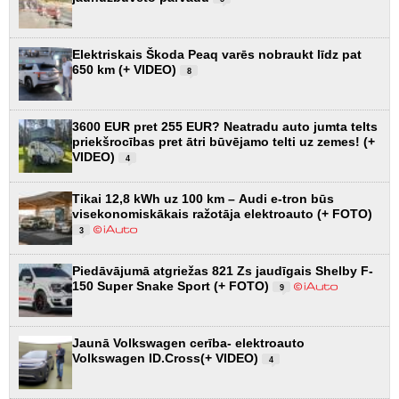
Elektriskais Škoda Peaq varēs nobraukt līdz pat
650 km (+ VIDEO)
8
3600 EUR pret 255 EUR? Neatradu auto jumta telts
priekšrocības pret ātri būvējamo telti uz zemes! (+
VIDEO)
4
Tikai 12,8 kWh uz 100 km – Audi e-tron būs
visekonomiskākais ražotāja elektroauto (+ FOTO)
3
Piedāvājumā atgriežas 821 Zs jaudīgais Shelby F-
150 Super Snake Sport (+ FOTO)
9
Jaunā Volkswagen cerība- elektroauto
Volkswagen ID.Cross(+ VIDEO)
4