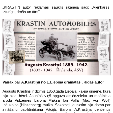
„KRASTIN auto” reklāmas sauklis skanēja šādi: „Vienkāršs,
izturīgs, drošs un ātrs”.
Vairāk par A.Krastiņu no E.Liepiņa grāmatas „Rīgas auto”
Augusts Krastiņš ir dzimis 1859.gadā Liepājā, kalēja ģimenē, kurā
bija pieci bērni. Jaunībā viņš apguva atslēdznieka un mašīnista
arodu Vidzemes barona Maksa fon Volfa (Max von Wolf)
Inčukalna (Hinzenberg) muižā. Sākotnēji jaunietim bija doma par
zināšanu papildināšanu Vācijā. Barons A.Krastiņa centienus