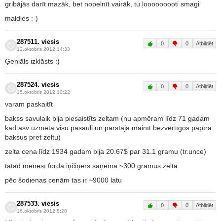
gribājās darīt mazāk, bet nopelnīt vairāk, tu ļooooooooti smagi
maldies :-)
287511. viesis
0
0
Atbildēt
12.oktobris 2012 14:33
Ģeniāls izklāsts :)
287524. viesis
0
0
Atbildēt
15.oktobris 2012 10:22
varam paskaitīt
bakss savulaik bija piesaistīts zeltam (nu apmēram līdz 71 gadam
kad asv uzmeta visu pasauli un pārstāja mainīt bezvērtīgos papīra
baksus pret zeltu)
zelta cena līdz 1934 gadam bija 20.67$ par 31.1 gramu (tr.unce)
tātad mēnesī forda iņčiņers saņēma ~300 gramus zelta
pēc šodienas cenām tas ir ~9000 latu
287533. viesis
0
0
Atbildēt
16.oktobris 2012 8:28