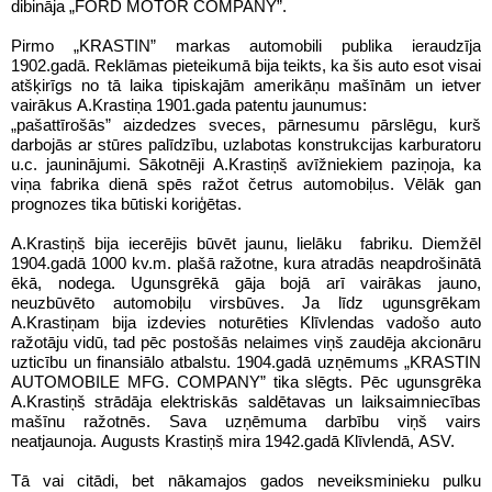
dibināja „FORD MOTOR COMPANY”.
Pirmo „KRASTIN” markas automobili publika ieraudzīja
1902.gadā. Reklāmas pieteikumā bija teikts, ka šis auto esot visai
atšķirīgs no tā laika tipiskajām amerikāņu mašīnām un ietver
vairākus A.Krastiņa 1901.gada patentu jaunumus:
„pašattīrošās” aizdedzes sveces, pārnesumu pārslēgu, kurš
darbojās ar stūres palīdzību, uzlabotas konstrukcijas karburatoru
u.c. jauninājumi. Sākotnēji A.Krastiņš avīžniekiem paziņoja, ka
viņa fabrika dienā spēs ražot četrus automobiļus. Vēlāk gan
prognozes tika būtiski koriģētas.
A.Krastiņš bija iecerējis būvēt jaunu, lielāku fabriku. Diemžēl
1904.gadā 1000 kv.m. plašā ražotne, kura atradās neapdrošinātā
ēkā, nodega. Ugunsgrēkā gāja bojā arī vairākas jauno,
neuzbūvēto automobiļu virsbūves. Ja līdz ugunsgrēkam
A.Krastiņam bija izdevies noturēties Klīvlendas vadošo auto
ražotāju vidū, tad pēc postošās nelaimes viņš zaudēja akcionāru
uzticību un finansiālo atbalstu. 1904.gadā uzņēmums „KRASTIN
AUTOMOBILE MFG. COMPANY” tika slēgts. Pēc ugunsgrēka
A.Krastiņš strādāja elektriskās saldētavas un laiksaimniecības
mašīnu ražotnēs. Sava uzņēmuma darbību viņš vairs
neatjaunoja. Augusts Krastiņš mira 1942.gadā Klīvlendā, ASV.
Tā vai citādi, bet nākamajos gados neveiksminieku pulku