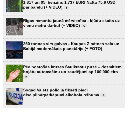
1.817 un 95. benzīns 1.737 EUR! Nafta 75.6 USD
par barelu (+ VIDEO)
8
Rīgas remontu jaunā mērvienība - kļūdu skaits uz
vienu metru darbu! (+ VIDEO)
6
250 tonnas virs galvas - Kauņas Zinātnes sala un
Baltijā modernākais planetārijs (+ FOTO)
Pēc postošās krusas Saulkrastu pusē – desmitiem
bojātu automašīnu un zaudējumi ap 100 000 eiro
2
Šogad Valsts policijā fiksēti pieci
disciplinārpārkāpumi alkohola reibumā
1