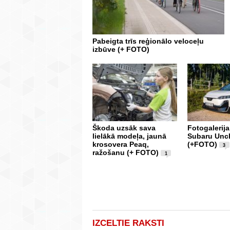
Pabeigta trīs reģionālo veloceļu
izbūve (+ FOTO)
Škoda uzsāk sava
Fotogalerija
lielākā modeļa, jaunā
Subaru Unc
krosovera Peaq,
(+FOTO)
3
ražošanu (+ FOTO)
1
IZCELTIE RAKSTI