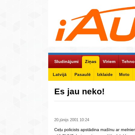
Sludinājumi
Ziņas
Vīriem
Tehno
Latvijā
Pasaulē
Izklaide
Moto
Es jau neko!
20.jūnijs 2001 10:24
Ceļu policists apstādina mašīnu ar melniem 