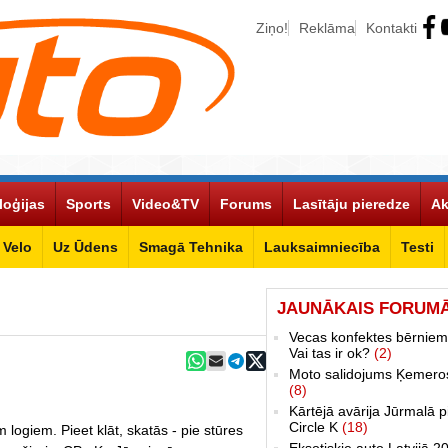
Ziņo!
Reklāma
Kontakti
loģijas
Sports
Video&TV
Forums
Lasītāju pieredze
Ak
Velo
Uz Ūdens
Smagā Tehnika
Lauksaimniecība
Testi
JAUNĀKAIS FORUM
Vecas konfektes bērniem
Vai tas ir ok?
(2)
Moto salidojums Ķemero
(8)
Kārtējā avārija Jūrmalā p
Circle K
(18)
logiem. Pieet klāt, skatās - pie stūres
Eksotiskie auto Latvijā 2