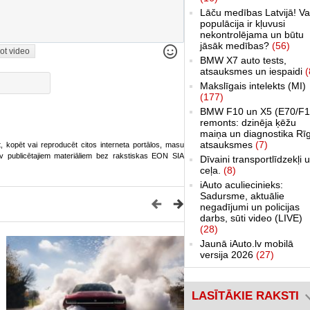
Lāču medības Latvijā! Va
populācija ir kļuvusi
nekontrolējama un būtu
jāsāk medības?
(56)
ot video
BMW X7 auto tests,
atsauksmes un iespaidi
(
Makslīgais intelekts (MI)
(177)
BMW F10 un X5 (E70/F1
remonts: dzinēja ķēžu
maiņa un diagnostika Rī
atsauksmes
(7)
ot, kopēt vai reproducēt citos interneta portālos, masu
o.lv publicētajiem materiāliem bez rakstiskas EON SIA
Dīvaini transportlīdzekļi 
ceļa.
(8)
iAuto aculiecinieks:
Sadursme, aktuālie
negadījumi un policijas
darbs, sūti video (LIVE)
(28)
Jaunā iAuto.lv mobilā
versija 2026
(27)
LASĪTĀKIE RAKSTI