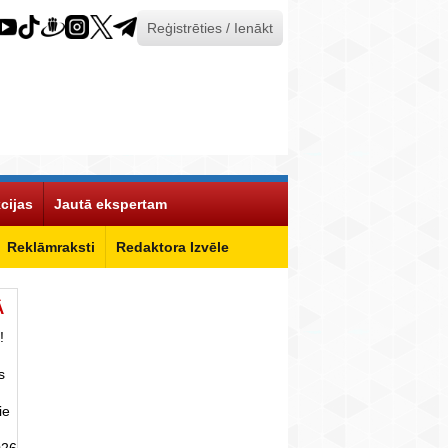
Reģistrēties / Ienākt
cijas
Jautā ekspertam
Reklāmraksti
Redaktora Izvēle
Ā
!
s
ie
026