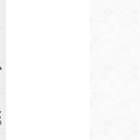
ā
7
D
)