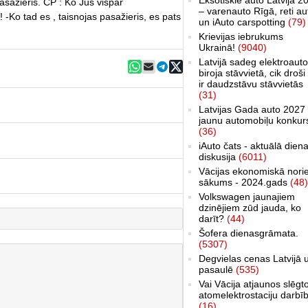
sažieris. CP : Ko Jūs vispār
– varenauto Rīgā, reti au
 -Ko tad es , taisnojas pasažieris, es pats
un iAuto carspotting
(79)
Krievijas iebrukums
Ukrainā!
(9040)
Latvijā sadeg elektroauto
biroja stāvvietā, cik droši 
ir daudzstāvu stāvvietās
(31)
Latvijas Gada auto 2027 
jaunu automobiļu konkur
(36)
iAuto čats - aktuālā dien
diskusija
(6011)
Vācijas ekonomiskā nori
sākums - 2024.gads
(48)
Volkswagen jaunajiem
dzinējiem zūd jauda, ko
darīt?
(44)
Šofera dienasgrāmata.
(5307)
Degvielas cenas Latvijā 
pasaulē
(535)
Vai Vācija atjaunos slēgt
atomelektrostaciju darbī
(16)