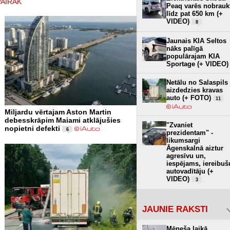
VAIRĀK
Peaq varēs nobrauk
līdz pat 650 km (+
VIDEO)
8
Jaunais KIA Seltos
nāks palīgā
populārajam KIA
Sportage (+ VIDEO)
Netālu no Salaspils
aizdedzies kravas
auto (+ FOTO)
11
Miljardu vērtajam Aston Martin
debesskrāpim Maiami atklājušies
"Zvaniet
nopietni defekti
6
prezidentam" -
likumsargi
Āgenskalnā aiztur
agresīvu un,
iespējams, iereibuš
autovadītāju (+
VIDEO)
3
JAUNIE RAKSTI
Mēneša laikā