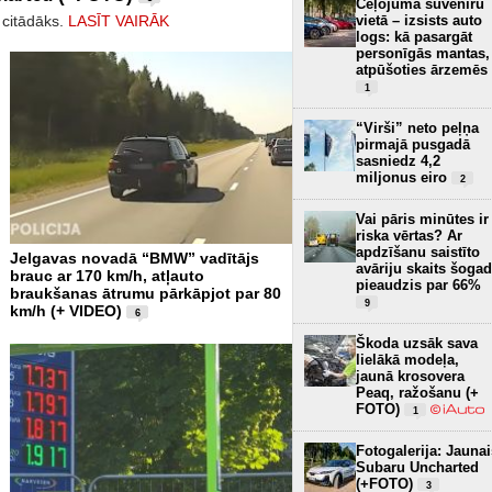
Ceļojuma suvenīru
vietā – izsists auto
 citādāks.
LASĪT VAIRĀK
logs: kā pasargāt
personīgās mantas,
atpūšoties ārzemēs
1
“Virši” neto peļņa
pirmajā pusgadā
sasniedz 4,2
miljonus eiro
2
Vai pāris minūtes ir
riska vērtas? Ar
apdzīšanu saistīto
Jelgavas novadā “BMW” vadītājs
avāriju skaits šogad
brauc ar 170 km/h, atļauto
pieaudzis par 66%
braukšanas ātrumu pārkāpjot par 80
9
km/h (+ VIDEO)
6
Škoda uzsāk sava
lielākā modeļa,
jaunā krosovera
Peaq, ražošanu (+
FOTO)
1
Fotogalerija: Jaunai
Subaru Uncharted
(+FOTO)
3