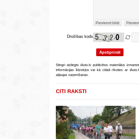
Pievienot bildi
Pievien
Drošības kods
Stingri aizliegts iAuto.lv publicētos materiālus izmant
informācijas līdzekļos vai kā citādi rīkoties ar iAut
atļaujas saņemšanas.
CITI RAKSTI