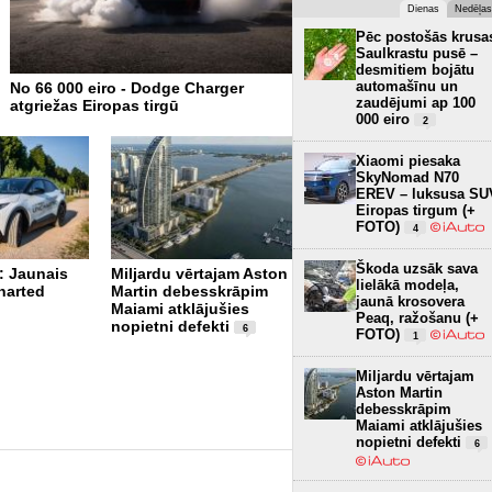
Dienas
Nedēļas
Pēc postošās krusa
Saulkrastu pusē –
desmitiem bojātu
automašīnu un
No 66 000 eiro - Dodge Charger
Arī Mercedes atgriezīs fizi
zaudējumi ap 100
atgriežas Eiropas tirgū
pogas, tomēr ekrāni domi
000 eiro
2
Xiaomi piesaka
SkyNomad N70
EREV – luksusa SU
Eiropas tirgum (+
FOTO)
4
Škoda uzsāk sava
: Jaunais
Miljardu vērtajam Aston
lielākā modeļa,
harted
Martin debesskrāpim
Pēc postošās krusas
jaunā krosovera
Maiami atklājušies
Saulkrastu pusē –
Peaq, ražošanu (+
nopietni defekti
desmitiem bojātu
6
FOTO)
1
automašīnu un
zaudējumi ap 100 000
Miljardu vērtajam
eiro
2
Aston Martin
debesskrāpim
Maiami atklājušies
nopietni defekti
6