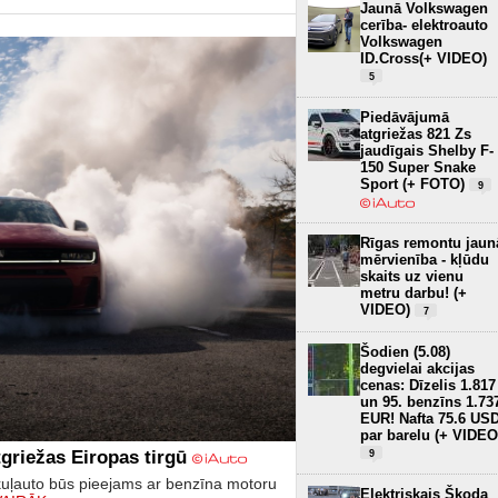
Jaunā Volkswagen
cerība- elektroauto
Volkswagen
ID.Cross(+ VIDEO)
5
Piedāvājumā
atgriežas 821 Zs
jaudīgais Shelby F-
150 Super Snake
Sport (+ FOTO)
9
Rīgas remontu jaun
mērvienība - kļūdu
skaits uz vienu
metru darbu! (+
VIDEO)
7
Šodien (5.08)
degvielai akcijas
cenas: Dīzelis 1.817
un 95. benzīns 1.73
EUR! Nafta 75.6 US
par barelu (+ VIDEO
griežas Eiropas tirgū
9
kuļauto būs pieejams ar benzīna motoru
Elektriskais Škoda