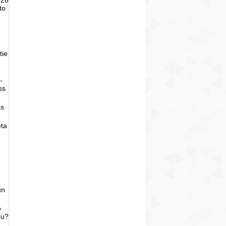
to
tie
-
ss
as
eta
un
o
bu?