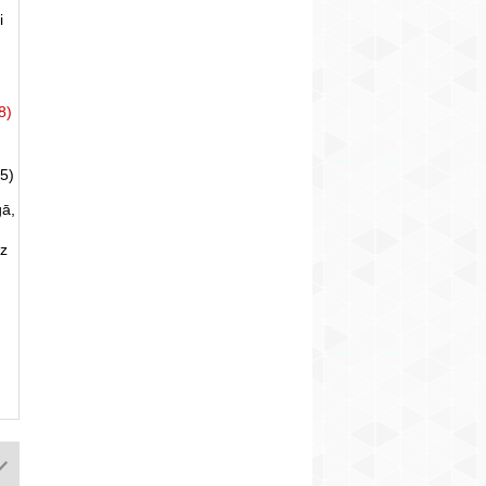
i
8)
5)
gā,
uz