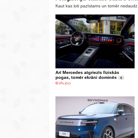
Kaut kas ļoti pazīstams un tomēr nedaudz
Arī Mercedes atgriezīs fiziskās
pogas, tomēr ekrāni dominēs
6