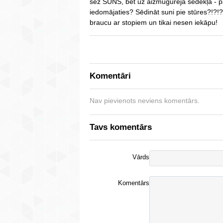
sēž SUNS, bet uz aizmugurējā sēdekļa - pa
iedomājaties? Sēdināt suni pie stūres?!?!?!
braucu ar stopiem un tikai nesen iekāpu!
Komentāri
Nav pievienots neviens komentārs.
Tavs komentārs
Vārds
Komentārs