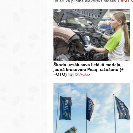
un arī kā pilnībā elektrisks mdelis.
LASĪT 
Škoda uzsāk sava lielākā modeļa,
jaunā krosovera Peaq, ražošanu (+
FOTO)
1