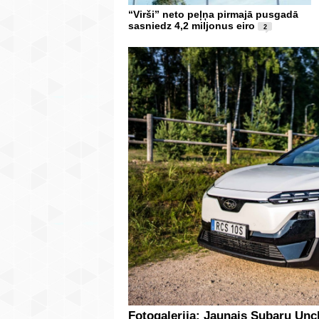
“Virši” neto peļņa pirmajā pusgadā
sasniedz 4,2 miljonus eiro
2
Fotogalerija: Jaunais Subaru Un