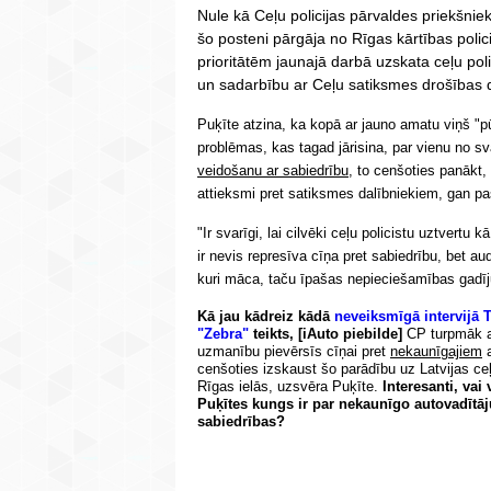
Nule kā Ceļu policijas pārvaldes priekšniek
šo posteni pārgāja no Rīgas kārtības poli
prioritātēm jaunajā darbā uzskata ceļu pol
un sadarbību ar Ceļu satiksmes drošības d
Puķīte atzina, ka kopā ar jauno amatu viņš "pū
problēmas, kas tagad jārisina, par vienu no 
veidošanu ar sabiedrību
, to cenšoties panākt, 
attieksmi pret satiksmes dalībniekiem, gan p
"Ir svarīgi, lai cilvēki ceļu policistu uztvert
ir nevis represīva cīņa pret sabiedrību, bet a
kuri māca, taču īpašas nepieciešamības gadīj
Kā jau kādreiz kādā
neveiksmīgā intervijā
"Zebra"
teikts, [iAuto piebilde]
CP turpmāk ar
uzmanību pievērsīs cīņai pret
nekaunīgajiem
a
cenšoties izskaust šo parādību uz Latvijas ceļ
Rīgas ielās, uzsvēra Puķīte.
Interesanti, vai
Puķītes kungs ir par nekaunīgo autovadītā
sabiedrības?