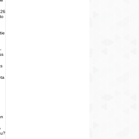
026
to
tie
-
ss
as
eta
un
o
bu?