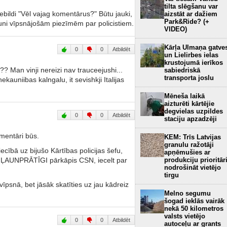
tilta slēgšanu var
iebildi "Vēl vajag komentārus?" Būtu jauki,
aizstāt ar dažiem
Park&Ride? (+
ļauni vīpsnājošām piezīmēm par policistiem.
VIDEO)
Kārļa Ulmaņa gatve
0
0
Atbildēt
un Lielirbes ielas
krustojumā ierīkos
?? Man vinji nereizi nav trauceejushi...
sabiedriskā
transporta joslu
ekauniibas kalngalu, it sevishkji Italijas
Mēneša laikā
aizturēti kārtējie
degvielas uzpildes
0
0
Atbildēt
staciju apzadzēji
omentāri būs.
KEM: Trīs Latvijas
granulu ražotāji
cībā uz bijušo Kārtības policijas šefu,
apņēmušies ar
kurš ĻAUNPRĀTĪGI pārkāpis CSN, iecelt par
produkciju prioritār
nodrošināt vietējo
tirgu
vīpsnā, bet jāsāk skatīties uz jau kādreiz
Melno segumu
šogad ieklās vairāk
nekā 50 kilometros
valsts vietējo
0
0
Atbildēt
autoceļu ar grants