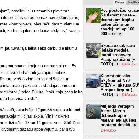
Dienas
Nedēļas
Pēc postošās krusa
tajam", noteikti lielu uzmanību pievērsīs
Saulkrastu pusē –
māls policijas darbs nemaz nav iedomājams,
desmitiem bojātu
 mēs - bez viņiem. Mēs taču darām vienu un
automašīnu un
zaudējumi ap 100
i, kā tos izpildīt, nedaudz atšķiras," sacīja
000 eiro
2
Škoda uzsāk sava
em jau tuvākajā laikā sāks darbu pie likumu
lielākā modeļa,
jaunā krosovera
Peaq, ražošanu (+
FOTO)
1
skata par paaugstinājumu amatā vai ne. "Es
les, mūsu darbā šādi jautājumi netiek
Xiaomi piesaka
Tostarp viņš atzina, ka iepriekšējais un
SkyNomad N70
EREV – luksusa SU
Iepriekš manā pakļautībā strādāja apmēram
Eiropas tirgum (+
tūkstoti," teica Puķīte, "taču tajā pašā laikā
FOTO)
4
ad tā būs visa valsts".
Miljardu vērtajam
957.gadā, absolvējis Rīgas 55.vidusskolu, bet
Aston Martin
debesskrāpim
gstākajā milicijas skolā. Viņš ir divreiz
Maiami atklājušies
 ir divi dēli - 18 un 14 gadus veci. Strādājot
nopietni defekti
6
ā divdesmit dažādu apbalvojumu, par savu