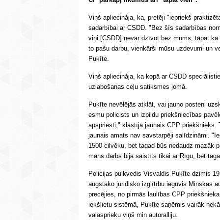
Viņš apliecināja, ka, pretēji "iepriekš praktizē
sadarbībai ar CSDD. "Bez šīs sadarbības nor
viņi [CSDD] nevar dzīvot bez mums, tāpat kā
to pašu darbu, vienkārši mūsu uzdevumi un veid
Puķīte.
Viņš apliecināja, ka kopā ar CSDD speciālisti
uzlabošanas ceļu satiksmes jomā.
Puķīte nevēlējās atklāt, vai jauno posteni uz
esmu policists un izpildu priekšniecības pavē
apspriesti," klāstīja jaunais CPP priekšnieks. 
jaunais amats nav savstarpēji salīdzināmi. "
1500 cilvēku, bet tagad būs nedaudz mazāk par 
mans darbs bija saistīts tikai ar Rīgu, bet tag
Policijas pulkvedis Visvaldis Puķīte dzimis 1
augstāko juridisko izglītību ieguvis Minskas au
precējies, no pirmās laulības CPP priekšniekam
iekšlietu sistēmā, Puķīte saņēmis vairāk nek
vaļasprieku viņš min autoralliju.