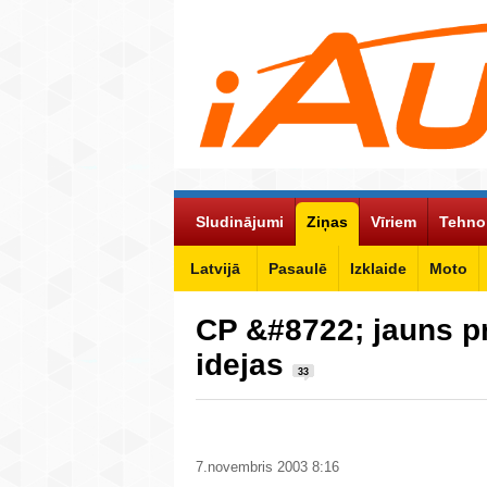
Sludinājumi
Ziņas
Vīriem
Tehno
Latvijā
Pasaulē
Izklaide
Moto
CP &#8722; jauns p
idejas
33
7.novembris 2003 8:16