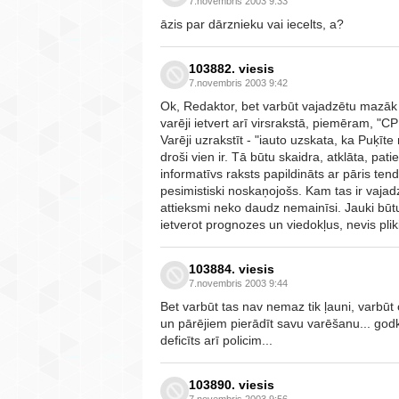
7.novembris 2003 9:33
āzis par dārznieku vai iecelts, a?
103882. viesis
7.novembris 2003 9:42
Ok, Redaktor, bet varbūt vajadzētu mazāk 
varēji ietvert arī virsrakstā, piemēram, "
Varēji uzrakstīt - "iauto uzskata, ka Puķīt
droši vien ir. Tā būtu skaidra, atklāta, patie
informatīvs raksts papildināts ar pāris ten
pesimistiski noskaņojošs. Kam tas ir vajadz
attieksmi neko daudz nemainīsi. Jauki būtu
ietverot prognozes un viedokļus, nevis plik
103884. viesis
7.novembris 2003 9:44
Bet varbūt tas nav nemaz tik ļauni, varbūt 
un pārējiem pierādīt savu varēšanu... godk
deficīts arī policim...
103890. viesis
7.novembris 2003 9:56