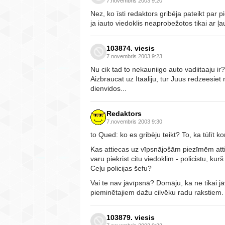
7.novembris 2003 9:20
Nez, ko īsti redaktors gribēja pateikt par p
ja iauto viedoklis neaprobežotos tikai ar 
103874. viesis
7.novembris 2003 9:23
Nu cik tad to nekauniigo auto vadiitaaju ir?
Aizbraucat uz Itaaliju, tur Juus redzeesiet n
dienvidos...
Redaktors
7.novembris 2003 9:30
to Qued: ko es gribēju teikt? To, ka tūlīt k
Kas attiecas uz vīpsnājošām piezīmēm attie
varu piekrist citu viedoklim - policistu, 
Ceļu policijas šefu?
Vai te nav jāvīpsnā? Domāju, ka ne tikai jā
pieminētajiem dažu cilvēku radu rakstiem.
103879. viesis