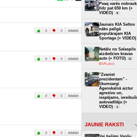
Peaq varēs nobrauk
līdz pat 650 km (+
VIDEO)
8
Jaunais KIA Seltos
nāks palīgā
0
0
Atbildēt
populārajam KIA
Sportage (+ VIDEO)
Netālu no Salaspils
aizdedzies kravas
auto (+ FOTO)
0
0
Atbildēt
11
"Zvaniet
prezidentam" -
likumsargi
Āgenskalnā aiztur
agresīvu un,
0
0
Atbildēt
iespējams, iereibuš
autovadītāju (+
VIDEO)
3
JAUNIE RAKSTI
0
0
Atbildēt
Vai tiešām Vanšu