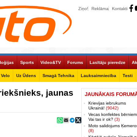
Ziņo!
Reklāma
Kontakti
loģijas
Sports
Video&TV
Forums
Lasītāju pieredze
Ak
Velo
Uz Ūdens
Smagā Tehnika
Lauksaimniecība
Testi
riekšnieks, jaunas
JAUNĀKAIS FORUM
Krievijas iebrukums
Ukrainā!
(9042)
Vecas konfektes bērniem
Vai tas ir ok?
(3)
Moto salidojums Ķemero
(8)
Kārtējā avārija Jūrmalā p