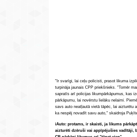
"Ir svarīgi, lai ceļu policisti, prasot likuma izp
turpināja jaunais CPP priekšnieks. "Tomēr man 
sapratīs arī policijas likumpārkāpumus, kas iz
pārkāpumu, lai novērstu lielāku nelaimi. Piemē
savs auto neatļautā vietā tāpēc, lai aizturētu a
ka nespēj novadīt savu auto," skaidroja Puķīt
iAuto: protams, ir skaisti, ja likums pārkāpts 
aizturēti dzēruši vai appīpējušies vadītāji
CP pārkāpj likumus arī "tāpat vien".