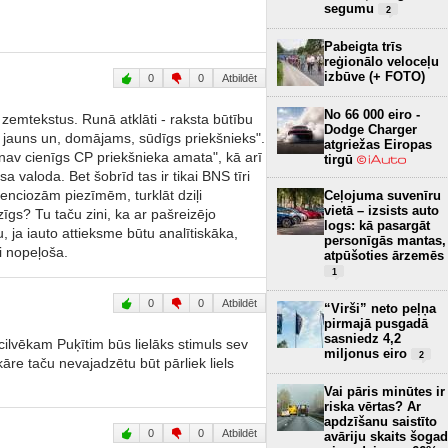
segumu
2
Pabeigta trīs
reģionālo veloceļu
izbūve (+ FOTO)
0
0
Atbildēt
No 66 000 eiro -
zemtekstus. Runā atklāti - raksta būtību
Dodge Charger
CP jauns un, domājams, sūdīgs priekšnieks".
atgriežas Eiropas
e nav cienīgs CP priekšnieka amata", kā arī
tirgū
sa valoda. Bet šobrīd tas ir tikai BNS tīri
denciozām piezīmēm, turklāt dziļi
Ceļojuma suvenīru
vietā – izsists auto
īgs? Tu taču zini, ka ar pašreizējo
logs: kā pasargāt
, ja iauto attieksme būtu analītiskāka,
personīgās mantas,
i nopeļoša.
atpūšoties ārzemēs
1
0
0
Atbildēt
“Virši” neto peļņa
pirmajā pusgadā
sasniedz 4,2
cilvēkam Puķītim būs lielāks stimuls sev
miljonus eiro
2
āre taču nevajadzētu būt pārliek liels
Vai pāris minūtes ir
riska vērtas? Ar
apdzīšanu saistīto
0
0
Atbildēt
avāriju skaits šogad