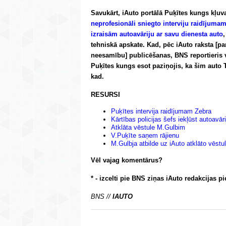
Savukārt, iAuto portālā Puķītes kungs kļuv
neprofesionāli sniegto interviju raidījuma
izraisām autoavāriju ar savu dienesta auto
tehniskā apskate. Kad, pēc iAuto raksta [pa
neesamību] publicēšanas, BNS reportieris v
Puķītes kungs esot paziņojis, ka šim auto TA
kad.
RESURSI
Puķītes intervija raidījumam Zebra
Kārtības policijas šefs iekļūst autoavāri
Atklāta vēstule M.Gulbim
V.Puķīte saņem rājienu
M.Gulbja atbilde uz iAuto atklāto vēstul
Vēl vajag komentārus?
* - izcelti pie BNS ziņas iAuto redakcijas p
BNS //
IAUTO