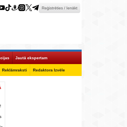
Reģistrēties / Ienākt
cijas
Jautā ekspertam
Reklāmraksti
Redaktora Izvēle
Ā
!
s
ie