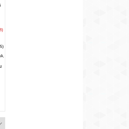
i
8)
5)
gā,
uz