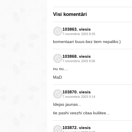
Visi komentāri
103863. viesis
7.novembris 2003 8:45
komentaari buus-bez tiem nepaliks:)
103868. viesis
7.novembris 2003 9:06
nu nu....
MaD
103870. viesis
7.novembris 2003 9:14
Idejas jaunas...
tie pashi veezhi citaa kuliitee...
103872. viesis