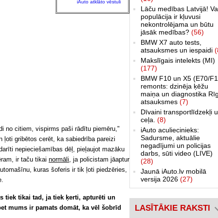
iAuto atklāto vēstuli
Lāču medības Latvijā! Va
populācija ir kļuvusi
nekontrolējama un būtu
jāsāk medības?
(56)
BMW X7 auto tests,
atsauksmes un iespaidi
(
Makslīgais intelekts (MI)
(177)
BMW F10 un X5 (E70/F1
remonts: dzinēja ķēžu
maiņa un diagnostika Rī
atsauksmes
(7)
Dīvaini transportlīdzekļi 
ceļa.
(8)
ildi no citiem, vispirms paši rādītu piemēru,"
iAuto aculiecinieks:
Sadursme, aktuālie
ļoti gribētos cerēt, ka sabiedrība pareizi
negadījumi un policijas
darīti nepieciešamības dēļ, pieļaujot mazāku
darbs, sūti video (LIVE)
ram, ir taču tikai
normāli
, ja policistam jāaptur
(28)
utomašīnu, kuras šoferis ir tik ļoti piedzēries,
Jaunā iAuto.lv mobilā
versija 2026
(27)
e.
tiek tikai tad, ja tiek ķerti, apturēti un
LASĪTĀKIE RAKSTI
, bet mums ir pamats domāt, ka vēl šobrīd