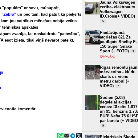
Jaunā Volkswagen
cerība- elektroauto
a "populārs" ar savu, mūsuprāt,
Volkswagen
m "Zebra"
un pēc tam, kad pats tika pieķerts
ID.Cross(+ VIDEO)
, kam jau vairākus mēnešus nebija veikta
5
r tehniskās apskates
Piedāvājumā
iņam zvanīja, lai noskaidrotu "patiesību",
atgriežas 821 Zs
 esot izieta, tikai viņš nevarot pateikt,
jaudīgais Shelby F-
150 Super Snake
Sport (+ FOTO)
9
Rīgas remontu jaun
mērvienība - kļūdu
jā
skaits uz vienu
metru darbu! (+
VIDEO)
7
i
Šodien (5.08)
degvielai akcijas
cenas: Dīzelis 1.817
ievienotie komentāri.
un 95. benzīns 1.73
EUR! Nafta 75.6 US
par barelu (+ VIDEO
9
Elektriskais Škoda