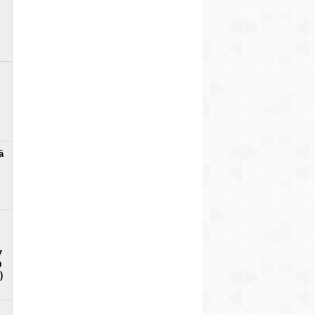
ā
7
D
)