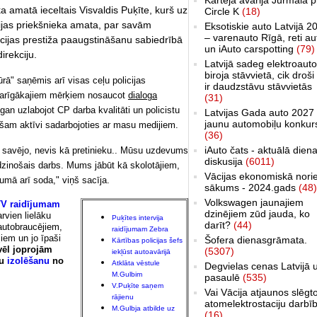
a amatā ieceltais Visvaldis Puķīte, kurš uz
Circle K
(18)
cijas priekšnieka amata, par savām
Eksotiskie auto Latvijā 2
– varenauto Rīgā, reti au
icijas prestiža paaugstināšanu sabiedrībā
un iAuto carspotting
(79)
irekciju.
Latvijā sadeg elektroauto
biroja stāvvietā, cik droši 
rā" saņēmis arī visas ceļu policijas
ir daudzstāvu stāvvietās
svarīgākajiem mērķiem nosaucot
dialoga
(31)
gan uzlabojot CP darba kvalitāti un policistu
Latvijas Gada auto 2027 
jaunu automobiļu konkur
ašam aktīvi sadarbojoties ar masu medijiem.
(36)
iAuto čats - aktuālā dien
u kā savējo, nevis kā pretinieku.. Mūsu uzdevums
diskusija
(6011)
udzinošais darbs. Mums jābūt kā skolotājiem,
Vācijas ekonomiskā nori
umā arī soda," viņš sacīja.
sākums - 2024.gads
(48)
Volkswagen jaunajiem
 TV raidījumam
dzinējiem zūd jauda, ko
vien lielāku
Puķītes intervija
darīt?
(44)
utobraucējiem,
raidījumam Zebra
iem un jo īpaši
Šofera dienasgrāmata.
Kārtības policijas šefs
 vēl joprojām
(5307)
iekļūst autoavārijā
ju
izolēšanu
no
Atklāta vēstule
Degvielas cenas Latvijā 
M.Gulbim
pasaulē
(535)
V.Puķīte saņem
Vai Vācija atjaunos slēgt
rājienu
atomelektrostaciju darbī
M.Gulbja atbilde uz
(16)