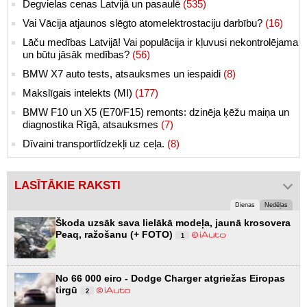
Degvielas cenas Latvijā un pasaulē
(535)
Vai Vācija atjaunos slēgto atomelektrostaciju darbību?
(16)
Lāču medības Latvijā! Vai populācija ir kļuvusi nekontrolējama
un būtu jāsāk medības?
(56)
BMW X7 auto tests, atsauksmes un iespaidi
(8)
Makslīgais intelekts (MI)
(177)
BMW F10 un X5 (E70/F15) remonts: dzinēja ķēžu maiņa un
diagnostika Rīgā, atsauksmes
(7)
Dīvaini transportlīdzekļi uz ceļa.
(8)
LASĪTĀKIE RAKSTI
Dienas
Nedēļas
Škoda uzsāk sava lielākā modeļa, jaunā krosovera
Peaq, ražošanu (+ FOTO)
1
No 66 000 eiro - Dodge Charger atgriežas Eiropas
tirgū
2