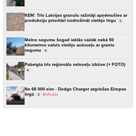
KEM: Trīs Latvijas granulu ražotāji apņēmušies ar
produkciju prioritāri nodrošināt vietējo tirgu
1
Melno segumu šogad ieklās vairāk nekā 50
kilometros valsts vietējo autoceļu ar grants
segumu
5
Pabeigta trīs reģionālo veloceļu izbūve (+ FOTO)
4
No 66 000 eiro - Dodge Charger atgriežas Eiropas
tirgū
2