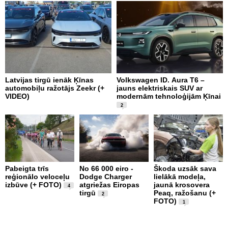
Latvijas tirgū ienāk Ķīnas
Volkswagen ID. Aura T6 –
F
automobiļu ražotājs Zeekr (+
jauns elektriskais SUV ar
U
VIDEO)
modernām tehnoloģijām Ķīnai
2
Pabeigta trīs
No 66 000 eiro -
Škoda uzsāk sava
A
reģionālo veloceļu
Dodge Charger
lielākā modeļa,
a
izbūve (+ FOTO)
atgriežas Eiropas
jaunā krosovera
p
4
tirgū
Peaq, ražošanu (+
d
2
FOTO)
1