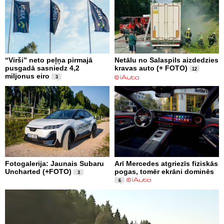
“Virši” neto peļņa pirmajā
Netālu no Salaspils aizdedzies
pusgadā sasniedz 4,2
kravas auto (+ FOTO)
12
miljonus eiro
3
Fotogalerija: Jaunais Subaru
Arī Mercedes atgriezīs fiziskās
Uncharted (+FOTO)
pogas, tomēr ekrāni dominēs
3
6