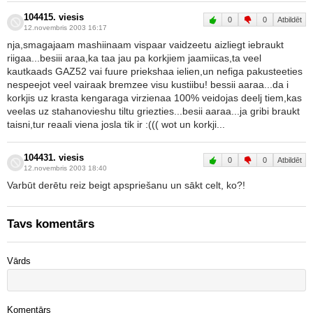
104415. viesis
0
0
Atbildēt
12.novembris 2003 16:17
nja,smagajaam mashiinaam vispaar vaidzeetu aizliegt iebraukt
riigaa...besiii araa,ka taa jau pa korkjiem jaamiicas,ta veel
kautkaads GAZ52 vai fuure priekshaa ielien,un nefiga pakusteeties
nespeejot veel vairaak bremzee visu kustiibu! bessii aaraa...da i
korkjis uz krasta kengaraga virzienaa 100% veidojas deelj tiem,kas
veelas uz stahanovieshu tiltu griezties...besii aaraa...ja gribi braukt
taisni,tur reaali viena josla tik ir :((( wot un korkji...
104431. viesis
0
0
Atbildēt
12.novembris 2003 18:40
Varbūt derētu reiz beigt apspriešanu un sākt celt, ko?!
Tavs komentārs
Vārds
Komentārs