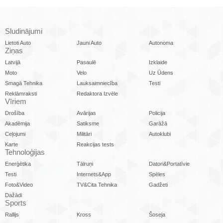
Sludinājumi
Lietoti Auto
Jauni Auto
Autonoma
Ziņas
Latvijā
Pasaulē
Izklaide
Moto
Velo
Uz Ūdens
Smagā Tehnika
Lauksaimniecība
Testi
Reklāmraksti
Redaktora Izvēle
Vīriem
Drošība
Avārijas
Policija
Akadēmija
Satiksme
Garāžā
Ceļojumi
Militāri
Autoklubi
Karte
Reakcijas tests
Tehnoloģijas
Enerģētika
Tālruņi
Datori&Portatīvie
Testi
Internets&App
Spēles
Foto&Video
TV&Cita Tehnika
Gadžeti
Dažādi
Sports
Rallijs
Kross
Šoseja