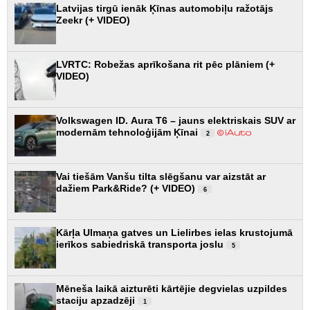
Latvijas tirgū ienāk Ķīnas automobiļu ražotājs
Zeekr (+ VIDEO)
LVRTC: Robežas aprīkošana rit pēc plāniem (+
VIDEO)
Volkswagen ID. Aura T6 – jauns elektriskais SUV ar
modernām tehnoloģijām Ķīnai
2
Vai tiešām Vanšu tilta slēgšanu var aizstāt ar
dažiem Park&Ride? (+ VIDEO)
6
Kārļa Ulmaņa gatves un Lielirbes ielas krustojumā
ierīkos sabiedriskā transporta joslu
5
Mēneša laikā aizturēti kārtējie degvielas uzpildes
staciju apzadzēji
1