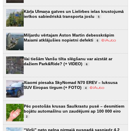
Kārļa Ulmaņa gatves un Lielirbes ielas krustojumā
ierīkos sabiedriskā transporta joslu
5
Miljardu vērtajam Aston Martin debesskrāpim
Maiami atklājušies nopietni defekti
6
Vai tiešām Vanšu tilta slēgšanu var aizstāt ar
dažiem Park&Ride? (+ VIDEO)
6
Xiaomi piesaka SkyNomad N70 EREV – luksusa
SUV Eiropas tirgum (+ FOTO)
4
Pēc postošās krusas Saulkrastu pusē – desmitiem
bojātu automašīnu un zaudējumi ap 100 000 eiro
2
“Virši” neto peļņa pirmajā pusgadā sasniedz 4,2