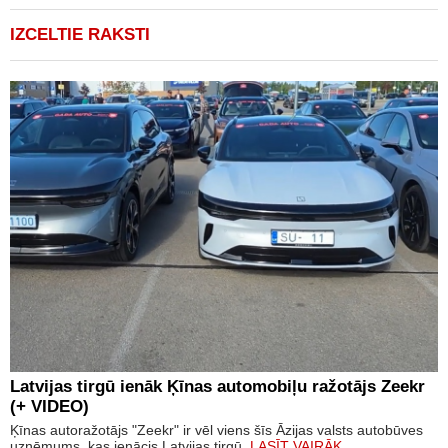
IZCELTIE RAKSTI
Latvijas tirgū ienāk Ķīnas automobiļu ražotājs Zeekr
(+ VIDEO)
Ķīnas autoražotājs "Zeekr" ir vēl viens šīs Āzijas valsts autobūves
uzņēmums, kas ienācis Latvijas tirgū.
LASĪT VAIRĀK