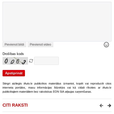
Pievienot bildi
Pievienot video
Drošības kods
Stingri aizliegts iAuto.lv publicētos materiālus izmantot, kopēt vai reproducēt citos
interneta portālos, masu informācijas līdzekļos vai kā citādi rīkoties ar iAuto.lv
publicētajiem materiāliem bez rakstiskas EON SIA atļaujas saņemšanas.
CITI RAKSTI