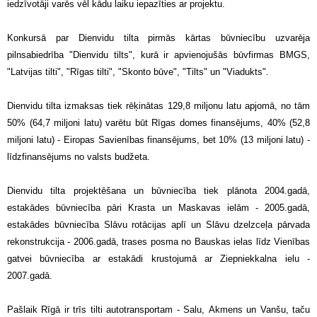
iedzīvotāji varēs vēl kādu laiku iepazīties ar projektu.
Konkursā par Dienvidu tilta pirmās kārtas būvniecību uzvarēja
pilnsabiedrība "Dienvidu tilts", kurā ir apvienojušās būvfirmas BMGS,
"Latvijas tilti", "Rīgas tilti", "Skonto būve", "Tilts" un "Viadukts".
Dienvidu tilta izmaksas tiek rēķinātas 129,8 miljonu latu apjomā, no tām
50% (64,7 miljoni latu) varētu būt Rīgas domes finansējums, 40% (52,8
miljoni latu) - Eiropas Savienības finansējums, bet 10% (13 miljoni latu) -
līdzfinansējums no valsts budžeta.
Dienvidu tilta projektēšana un būvniecība tiek plānota 2004.gadā,
estakādes būvniecība pāri Krasta un Maskavas ielām - 2005.gadā,
estakādes būvniecība Slāvu rotācijas aplī un Slāvu dzelzceļa pārvada
rekonstrukcija - 2006.gadā, trases posma no Bauskas ielas līdz Vienības
gatvei būvniecība ar estakādi krustojumā ar Ziepniekkalna ielu -
2007.gadā.
Pašlaik Rīgā ir trīs tilti autotransportam - Salu, Akmens un Vanšu, taču