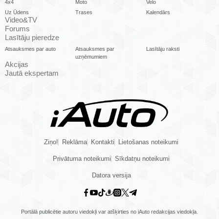
4x4
Moto
Velo
Uz Ūdens
Trases
Kalendārs
Video&TV
Forums
Lasītāju pieredze
Atsauksmes par auto
Atsauksmes par
Lasītāju raksti
uzņēmumiem
Akcijas
Jautā ekspertam
Ziņo!
Reklāma
Kontakti
Lietošanas noteikumi
Privātuma noteikumi
Sīkdatņu noteikumi
Datora versija
Portālā publicētie autoru viedokļi var atšķirties no iAuto redakcijas viedokļa.