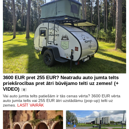
3600 EUR pret 255 EUR? Neatradu auto jumta telts
priekšrocības pret ātri būvējamo telti uz zemes! (+
VIDEO)
8
Vai auto jumta telts patiešām ir tās cenas vērta? 3600 EUR vērta
auto jumta telts vai 255 EUR ātri uzstādāmu (pop-up) telti uz
zemes.
LASĪT VAIRĀK