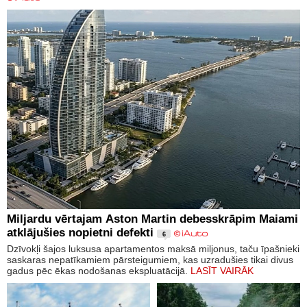
Miljardu vērtajam Aston Martin debesskrāpim Maiami
atklājušies nopietni defekti
6
Dzīvokļi šajos luksusa apartamentos maksā miljonus, taču īpašnieki
saskaras nepatīkamiem pārsteigumiem, kas uzradušies tikai divus
gadus pēc ēkas nodošanas ekspluatācijā.
LASĪT VAIRĀK