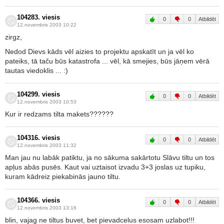
104283. viesis
0
0
Atbildēt
12.novembris 2003 10:22
zirgz,
Nedod Dievs kāds vēl aizies to projektu apskatīt un ja vēl ko
pateiks, tā taču būs katastrofa ... vēl, kā smejies, būs jāņem vērā
tautas viedoklis ... :)
104299. viesis
0
0
Atbildēt
12.novembris 2003 10:53
Kur ir redzams tilta makets??????
104316. viesis
0
0
Atbildēt
12.novembris 2003 11:32
Man jau nu labāk patiktu, ja no sākuma sakārtotu Slāvu tiltu un tos
apļus abās pusēs. Kaut vai uztaisot izvadu 3+3 joslas uz tupiku,
kuram kādreiz piekabinās jauno tiltu.
104366. viesis
0
0
Atbildēt
12.novembris 2003 13:16
blin, vajag ne tiltus buvet, bet pievadcelus esosam uzlabot!!!