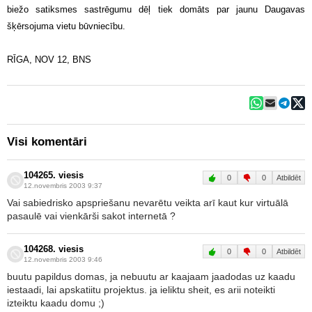
biežo satiksmes sastrēgumu dēļ tiek domāts par jaunu Daugavas
šķērsojuma vietu būvniecību.
RĪGA, NOV 12, BNS
Visi komentāri
104265. viesis
0
0
Atbildēt
12.novembris 2003 9:37
Vai sabiedrisko apspriešanu nevarētu veikta arī kaut kur virtuālā
pasaulē vai vienkārši sakot internetā ?
104268. viesis
0
0
Atbildēt
12.novembris 2003 9:46
buutu papildus domas, ja nebuutu ar kaajaam jaadodas uz kaadu
iestaadi, lai apskatiitu projektus. ja ieliktu sheit, es arii noteikti
izteiktu kaadu domu ;)