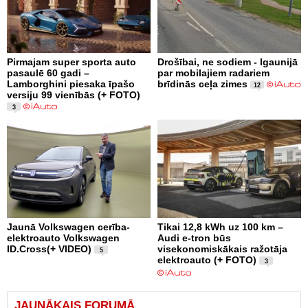
Pirmajam super sporta auto
Drošībai, ne sodiem - Igaunijā
pasaulē 60 gadi –
par mobilajiem radariem
Lamborghini piesaka īpašo
brīdinās ceļa zimes
12
versiju 99 vienībās (+ FOTO)
3
Jaunā Volkswagen cerība-
Tikai 12,8 kWh uz 100 km –
elektroauto Volkswagen
Audi e-tron būs
ID.Cross(+ VIDEO)
visekonomiskākais ražotāja
5
elektroauto (+ FOTO)
3
JAUNĀKAIS FORUMĀ