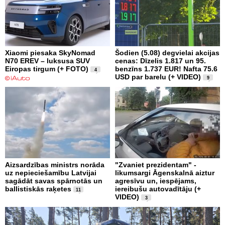
Xiaomi piesaka SkyNomad
Šodien (5.08) degvielai akcijas
N70 EREV – luksusa SUV
cenas: Dīzelis 1.817 un 95.
Eiropas tirgum (+ FOTO)
benzīns 1.737 EUR! Nafta 75.6
4
USD par barelu (+ VIDEO)
9
Aizsardzības ministrs norāda
"Zvaniet prezidentam" -
uz nepieciešamību Latvijai
likumsargi Āgenskalnā aiztur
sagādāt savas spārnotās un
agresīvu un, iespējams,
ballistiskās raķetes
iereibušu autovadītāju (+
11
VIDEO)
3