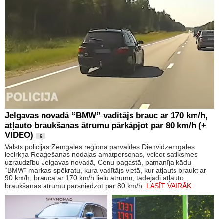
Jelgavas novadā “BMW” vadītājs brauc ar 170 km/h,
atļauto braukšanas ātrumu pārkāpjot par 80 km/h (+
VIDEO)
6
Valsts policijas Zemgales reģiona pārvaldes Dienvidzemgales
iecirkņa Reaģēšanas nodaļas amatpersonas, veicot satiksmes
uzraudzību Jelgavas novadā, Cenu pagastā, pamanīja kādu
“BMW” markas spēkratu, kura vadītājs vietā, kur atļauts braukt ar
90 km/h, brauca ar 170 km/h lielu ātrumu, tādējādi atļauto
braukšanas ātrumu pārsniedzot par 80 km/h.
LASĪT VAIRĀK