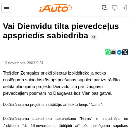
Vai Dienvidu tilta pievedceļus
apspriedīs sabiedrība
10
12.novembris 2003 9:31
Trešdien Zemgales priekšpilsētas izpilddirekcijā notiks
noslēguma sabiedriskās apspriešanas sapulce par izstrādāto
detālā plānojuma projektu Dienvidu tilta pār Daugavu
pievedceļiem posmam no Daugavas līdz Vienības gatvei.
Detālplānojuma projektu izstrādājis arhitektu birojs "Nams".
Detālplānojuma sabiedrisko apspriešanu "Nams" ir izsludinājis no
7.oktobra līdz 18.novembrim, tādējādi arī pēc noslēguma sapulces