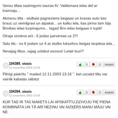
Vansu tiltaa sastregumi sauras Kr. Valdemara ielas del ar
tramvaju...
Akmenu tilta - stulbais pagrieziens beigaas un kravas auto kas
brauc uz vemilgravi un atpakal... un kalku iela, kas pirms tam bija
Brivibas ielas turpinajums... tagad Briv ielas beigaas ir tupik!
Otraja virziena arii - 6 joslas parversas uz 2!!!
Salu tils - no 6 joslam uz 4 ar stulbo luksoforu beigas lacplesa iela...
Nevajag tiltus, vajag uzlabot esosos! Letak bus!!!
104389. viesis
0
0
Atbildēt
12.novembris 2003 14:46
Pilnīgi piekrītu " maded 12.11.2003 13:16 ", bet uzceļot tiltu var
vairāk kabatās sābāzt
104394. viesis
0
0
Atbildēt
12.novembris 2003 15:00
KUR TAD IR TAS MAKETS LAI APSKATĪTU,DZIVOJU PIE PIENA
KOMBINĀTA UN TĀ ARĪ NEZINU VAI AIZĶERS MANU MĀJU VAI
NE.