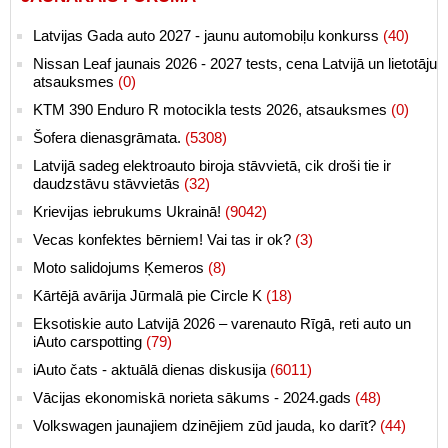
Latvijas Gada auto 2027 - jaunu automobiļu konkurss
(40)
Nissan Leaf jaunais 2026 - 2027 tests, cena Latvijā un lietotāju
atsauksmes
(0)
KTM 390 Enduro R motocikla tests 2026, atsauksmes
(0)
Šofera dienasgrāmata.
(5308)
Latvijā sadeg elektroauto biroja stāvvietā, cik droši tie ir
daudzstāvu stāvvietās
(32)
Krievijas iebrukums Ukrainā!
(9042)
Vecas konfektes bērniem! Vai tas ir ok?
(3)
Moto salidojums Ķemeros
(8)
Kārtējā avārija Jūrmalā pie Circle K
(18)
Eksotiskie auto Latvijā 2026 – varenauto Rīgā, reti auto un
iAuto carspotting
(79)
iAuto čats - aktuālā dienas diskusija
(6011)
Vācijas ekonomiskā norieta sākums - 2024.gads
(48)
Volkswagen jaunajiem dzinējiem zūd jauda, ko darīt?
(44)