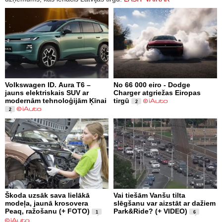
Volkswagen ID. Aura T6 –
No 66 000 eiro - Dodge
jauns elektriskais SUV ar
Charger atgriežas Eiropas
modernām tehnoloģijām Ķīnai
tirgū
2
2
Škoda uzsāk sava lielākā
Vai tiešām Vanšu tilta
modeļa, jaunā krosovera
slēgšanu var aizstāt ar dažiem
Peaq, ražošanu (+ FOTO)
Park&Ride? (+ VIDEO)
1
6