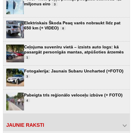
miljonus eiro
3
Elektriskais Škoda Peaq varēs nobraukt līdz pat
650 km (+ VIDEO)
8
Ceļojuma suvenīru vietā – izsists auto logs: kā
pasargāt personīgās mantas, atpūšoties ārzemēs
1
Fotogalerija: Jaunais Subaru Uncharted (+FOTO)
3
Pabeigta trīs reģionālo veloceļu izbūve (+ FOTO)
4
JAUNIE RAKSTI