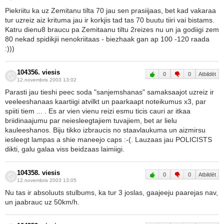
Piekriitu ka uz Zemitanu tilta 70 jau sen prasiijaas, bet kad vakaraa
tur uzreiz aiz krituma jau ir korkjis tad tas 70 buutu tiiri vai bistams.
Katru dienu8 braucu pa Zemitaanu tiltu 2reizes nu un ja godiigi zem
80 nekad spidikjii nenokriitaas - biezhaak gan ap 100 -120 raada
:)))
104356. viesis
0
0
Atbildēt
12.novembris 2003 13:02
Parasti jau tieshi peec soda "sanjemshanas" samaksaajot uzreiz ir
veeleeshanaas kaartiigi atvilkt un paarkaapt noteikumus x3, par
spiiti tiem ... . Es ar vien vienu reizi esmu ticis cauri ar itkaa
briidinaajumu par neiesleegtajiem tuvajiem, bet ar lielu
kauleeshanos. Biju tikko izbraucis no staavlaukuma un aizmirsu
iesleegt lampas a shie maneejo caps :-(. Lauzaas jau POLICISTS
dikti, galu galaa viss beidzaas laimiigi.
104358. viesis
0
0
Atbildēt
12.novembris 2003 13:05
Nu tas ir absoluuts stulbums, ka tur 3 joslas, gaajeeju paarejas nav,
un jaabrauc uz 50km/h.