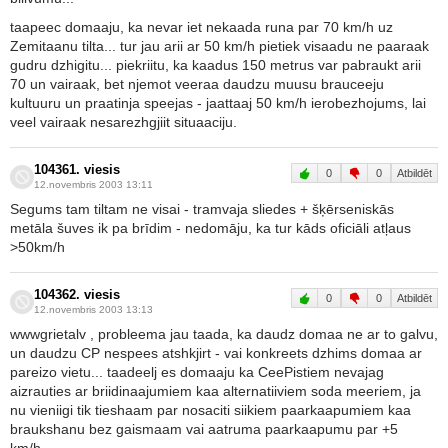
taapeec domaaju, ka nevar iet nekaada runa par 70 km/h uz
Zemitaanu tilta... tur jau arii ar 50 km/h pietiek visaadu ne paaraak
gudru dzhigitu... piekriitu, ka kaadus 150 metrus var pabraukt arii
70 un vairaak, bet njemot veeraa daudzu muusu brauceeju
kultuuru un praatinja speejas - jaattaaj 50 km/h ierobezhojums, lai
veel vairaak nesarezhgjiit situaaciju.
104361. viesis
0
0
Atbildēt
12.novembris 2003 13:11
Segums tam tiltam ne visai - tramvaja sliedes + šķērseniskās
metāla šuves ik pa brīdim - nedomāju, ka tur kāds oficiāli atļaus
>50km/h
104362. viesis
0
0
Atbildēt
12.novembris 2003 13:13
wwwgrietalv , probleema jau taada, ka daudz domaa ne ar to galvu,
un daudzu CP nespees atshkjirt - vai konkreets dzhims domaa ar
pareizo vietu... taadeelj es domaaju ka CeePistiem nevajag
aizrauties ar briidinaajumiem kaa alternatiiviem soda meeriem, ja
nu vieniigi tik tieshaam par nosaciti siikiem paarkaapumiem kaa
braukshanu bez gaismaam vai aatruma paarkaapumu par +5