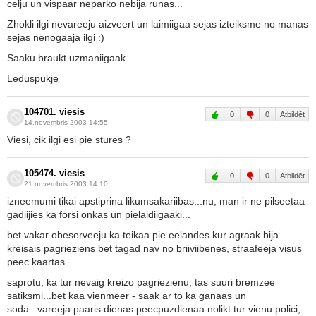
celju un vispaar neparko nebija runas...
Zhokli ilgi nevareeju aizveert un laimiigaa sejas izteiksme no manas
sejas nenogaaja ilgi :)
Saaku braukt uzmaniigaak...
Leduspukje
104701. viesis
0
0
Atbildēt
14.novembris 2003 14:55
Viesi, cik ilgi esi pie stures ?
105474. viesis
0
0
Atbildēt
21.novembris 2003 14:10
izneemumi tikai apstiprina likumsakariibas...nu, man ir ne pilseetaa
gadiijies ka forsi onkas un pielaidiigaaki...
bet vakar obeserveeju ka teikaa pie eelandes kur agraak bija
kreisais pagrieziens bet tagad nav no briiviibenes, straafeeja visus
peec kaartas...
saprotu, ka tur nevaig kreizo pagriezienu, tas suuri bremzee
satiksmi...bet kaa vienmeer - saak ar to ka ganaas un
soda...vareeja paaris dienas peecpuzdienaa nolikt tur vienu polici,