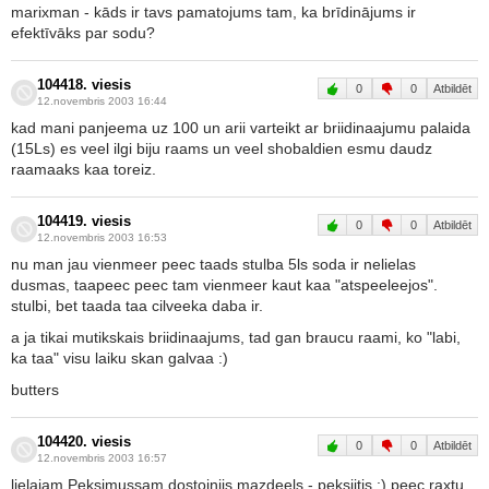
marixman - kāds ir tavs pamatojums tam, ka brīdinājums ir
efektīvāks par sodu?
104418. viesis
0
0
Atbildēt
12.novembris 2003 16:44
kad mani panjeema uz 100 un arii varteikt ar briidinaajumu palaida
(15Ls) es veel ilgi biju raams un veel shobaldien esmu daudz
raamaaks kaa toreiz.
104419. viesis
0
0
Atbildēt
12.novembris 2003 16:53
nu man jau vienmeer peec taads stulba 5ls soda ir nelielas
dusmas, taapeec peec tam vienmeer kaut kaa "atspeeleejos".
stulbi, bet taada taa cilveeka daba ir.
a ja tikai mutikskais briidinaajums, tad gan braucu raami, ko "labi,
ka taa" visu laiku skan galvaa :)
butters
104420. viesis
0
0
Atbildēt
12.novembris 2003 16:57
lielajam Peksimussam dostojnijs mazdeels - peksiitis :) peec raxtu