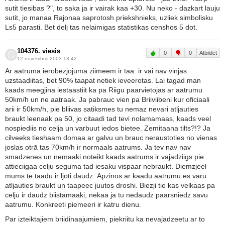
sutit tiesibas ?", to saka ja ir vairak kaa +30. Nu neko - dazkart lauju
sutit, jo manaa Rajonaa saprotosh priekshnieks, uzliek simbolisku
Ls5 parasti. Bet delj tas nelaimigas statistikas censhos 5 dot.
104376. viesis
0
0
Atbildēt
12.novembris 2003 13:42
Ar aatruma ierobezjojuma ziimeem ir taa: ir vai nav vinjas
uzstaadiitas, bet 90% taapat netiek ieveerotas. Lai tagad man
kaads meegjina iestaastiit ka pa Riigu paarvietojas ar aatrumu
50km/h un ne aatraak. Ja pabrauc vien pa Briiviibeni kur oficiaali
arii ir 50km/h, pie bliivas satiksmes tu nemaz nevari atljauties
braukt leenaak pa 50, jo citaadi tad tevi nolamamaas, kaads veel
nospiediis no celja un varbuut iedos bietee. Zemitaana tilts?!? Ja
cilveeks tieshaam domaa ar galvu un brauc neraustoties no vienas
joslas otrā tas 70km/h ir normaals aatrums. Ja tev nav nav
smadzenes un nemaaki noteikt kaads aatrums ir vajadziigs pie
attieciigaa celju seguma tad iesaku vispaar nebraukt. Diemzjeel
mums te taadu ir ljoti daudz. Apzinos ar kaadu aatrumu es varu
atljauties braukt un taapeec juutos droshi. Biezji tie kas velkaas pa
celju ir daudz biistamaaki, nekaa ja tu nedaudz paarsniedz savu
aatrumu. Konkreeti piemeeri ir katru dienu.
Par izteiktajiem briidinaajumiem, piekriitu ka nevajadzeetu ar to