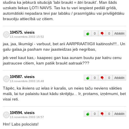
sludina ka jebkurā situācijā 'labi braukt = ātri braukt'. Man šāds
uzskats liekas ĻOTI NAIVS. Tas ka tu vari iespiest pedāli grīdā,
automātiski nepadara tevi par labāku / prasmīgāku vai priviliģētāku
braucēju attiecībā uz citiem.
104575. viesis
0
0
Atbildēt
13.novembris 2003 15:52
jaa, jaa, likumiigi - varbuut, bet arii AARPRAATIIGII kaitinoshi!!!.. Un
galu galaa,ja pasham nav jaasteidzas jeb negribas,
jeb veel kaut kas,- kaapeec gan kaa aunam buutu par katru cenu
jaatraucee citiem, kam patiik braukt aatraak???
104587. viesis
0
0
Atbildēt
13.novembris 2003 16:48
Tāpēc, ka ikviens uz ielas ir karalis, un neies taču neviens vākties
malā, lai tur palaistu kaut kādu skrējēju... Ir, protams, izņēmumi, bet
visai reti.
104594. viesis
0
0
Atbildēt
13.novembris 2003 16:57
Hm! Labs polocists!