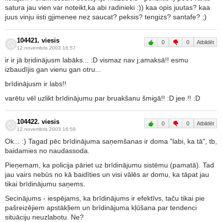
satura jau vien var noteikt,ka abi radinieki :)) kaa opis juutas? kaa
juus vinju iisti gjimenee nez saucat? peksis? tengizs? santafe? ;)
104421. viesis
0
0
Atbildēt
12.novembris 2003 16:57
ir ir jā bŗidinājusm labāks... :D vismaz nav j;amaksā!! esmu
izbaudījis gan vienu gan otru...
brīdinājusm ir labs!!
varētu vēl uzlikt brīdinājumu par bruakšanu šmigā!! :D jee.!! :D
104422. viesis
0
0
Atbildēt
12.novembris 2003 16:58
Ok... :) Tagad pēc brīdinājuma saņemšanas ir doma "labi, ka tā", tb,
baidamies no naudassoda.
Pieņemam, ka policija pāriet uz brīdinājumu sistēmu (pamatā). Tad
jau vairs nebūs no kā baidīties un visi vālēs ar domu, ka tāpat jau
tikai brīdinājumu saņems.
Secinājums - iespējams, ka brīdinājums ir efektīvs, taču tikai pie
pašreizējiem apstākļiem un brīdinājuma kļūšana par tendenci
situāciju neuzlabotu. Ne?