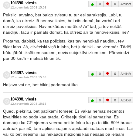
104396. viesis
0
0
Atbildēt
12.novembris 2003 15:03
Peksiic, atvaino, bet baigo sviestu tu tur esi sarakstījis. Labi, tu
domā, ka otrreiz tā nenoveiksies, bet cits domā, ka varbūt arī
otrreiz paveiksies. Nav nekādas morāles! Arī tad, ja tev nokāš
naudiņu, taču ir pamats domāt, ka otrreiz arī tā nenoveiksies, ne?
Protams, dabiski, ka tas policists, kas tev nenokāš naudiņu, tev
šķiet labs. Jā, cilvēciski viņš ir labs, bet juridiski - ne vienmēr. Tādēļ
būtu jābūt fiksētiem sodiem, nevis subjektīvi izlemtiem. Pārsniedzi
par 30 km/h - maksā tik un tik.
104397. viesis
0
0
Atbildēt
12.novembris 2003 15:08
Haljava vai ne, bet bikinj padomaat lika.
104398. viesis
0
0
Atbildēt
12.novembris 2003 15:15
Qued, piekriitu, bet patiikami tomeer. Es vakar nemaz necentos
izvairiities no soda kaa taada. Gribeeju tikai lai samazina. Es
domaaju ka CP njeema veeraa arii to faktu ka pa to tiltu 80% brauc
aatraak par 50, tam apliecinaajums apstaadinaataas mashiinas. Lai
vai ko bet neesmu jau nekaads mezjonis kas nesaas pa ielaam