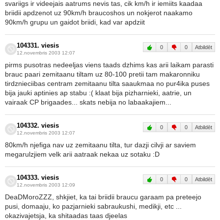
svariigs ir videejais aatrums nevis tas, cik km/h ir iemiits kaadaa
briidii apdzenot uz 90km/h braucoshos un nokjerot naakamo
90km/h grupu un gaidot briidi, kad var apdziit
104331. viesis
0
0
Atbildēt
12.novembris 2003 12:07
pirms pusotras nedeeljas viens taads dzhims kas arii laikam parasti
brauc paari zemitaanu tiltam uz 80-100 pretii tam makaronniku
tirdznieciibas centram zemitaanu tilta saaukmaa no pur4ika puses
bija jauki aptinies ap stabu :( klaat bija pizharnieki, aatrie, un
vairaak CP brigaades... skats nebija no labaakajiem...
104332. viesis
0
0
Atbildēt
12.novembris 2003 12:07
80km/h njefiga nav uz zemitaanu tilta, tur dazji cilvji ar saviem
megarulzjiem velk arii aatraak nekaa uz sotaku :D
104333. viesis
0
0
Atbildēt
12.novembris 2003 12:09
DeaDMoroZZZ, shkjiet, ka tai briidii braucu garaam pa preteejo
pusi, domaaju, ko pazjarnieki sabraukushi, medikji, etc ...
okazivajetsja, ka shitaadas taas djeelas