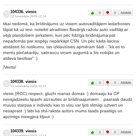
104336. viesis
0
0
Atbildēt
12.novembris 2003 12:10
tikai nedomā, ka brīdinājums uz visiem autovadītājiem iedarbosies
tāpat kā uz tevi. noteikti atradīsies Bavārijā ražotu auto vadītāji ar
vējā plandošiem pirkstiem, kuri pēc līdzīga bridinājuma pat
nepadomās par iespēju nepārkāpt CSN. Un pēc kāda laiciņa
atstāstot šo notikumu, tas izklausīsies apmēram šādi - "kā es to
mentu piečakarēju. sabraucu viņam augumā a šis nobijās un
atdeva tiesības" :)
/Vents/
104338. viesis
0
0
Atbildēt
12.novembris 2003 12:12
viesis (RCC) respect, gluzhi manas domas :) domaaju ka CP
nevajadzeetu iipashi aizrauties ar briidinaajumiem... paaraak daudz
muusu starpaa ir indiviidu kas to visu var ljoti slimiigi uztvert un
nesaprast :) labi ka shii raksta autors mums taads praatiigs un
apziniigs meegjina kljuut :)
104339. viesis
0
0
Atbildēt
12.novembris 2003 12:14