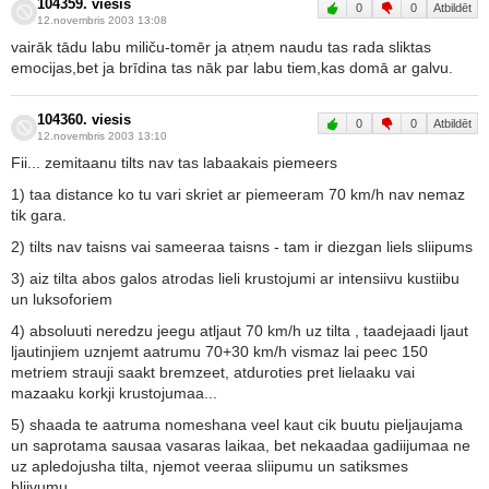
104359. viesis
0
0
Atbildēt
12.novembris 2003 13:08
vairāk tādu labu miliču-tomēr ja atņem naudu tas rada sliktas
emocijas,bet ja brīdina tas nāk par labu tiem,kas domā ar galvu.
104360. viesis
0
0
Atbildēt
12.novembris 2003 13:10
Fii... zemitaanu tilts nav tas labaakais piemeers
1) taa distance ko tu vari skriet ar piemeeram 70 km/h nav nemaz
tik gara.
2) tilts nav taisns vai sameeraa taisns - tam ir diezgan liels sliipums
3) aiz tilta abos galos atrodas lieli krustojumi ar intensiivu kustiibu
un luksoforiem
4) absoluuti neredzu jeegu atljaut 70 km/h uz tilta , taadejaadi ljaut
ljautinjiem uznjemt aatrumu 70+30 km/h vismaz lai peec 150
metriem strauji saakt bremzeet, atduroties pret lielaaku vai
mazaaku korkji krustojumaa...
5) shaada te aatruma nomeshana veel kaut cik buutu pieljaujama
un saprotama sausaa vasaras laikaa, bet nekaadaa gadiijumaa ne
uz apledojusha tilta, njemot veeraa sliipumu un satiksmes
bliivumu...