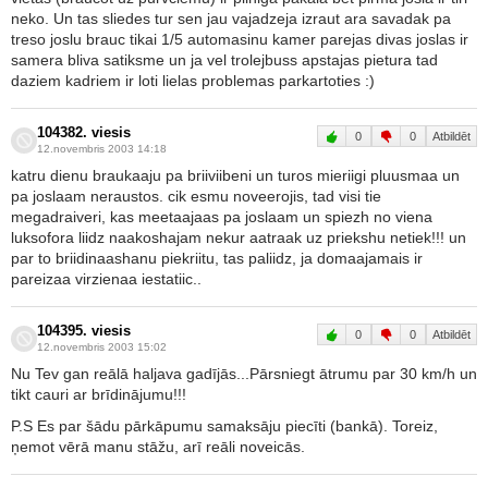
neko. Un tas sliedes tur sen jau vajadzeja izraut ara savadak pa
treso joslu brauc tikai 1/5 automasinu kamer parejas divas joslas ir
samera bliva satiksme un ja vel trolejbuss apstajas pietura tad
daziem kadriem ir loti lielas problemas parkartoties :)
104382. viesis
0
0
Atbildēt
12.novembris 2003 14:18
katru dienu braukaaju pa briiviibeni un turos mieriigi pluusmaa un
pa joslaam neraustos. cik esmu noveerojis, tad visi tie
megadraiveri, kas meetaajaas pa joslaam un spiezh no viena
luksofora liidz naakoshajam nekur aatraak uz priekshu netiek!!! un
par to briidinaashanu piekriitu, tas paliidz, ja domaajamais ir
pareizaa virzienaa iestatiic..
104395. viesis
0
0
Atbildēt
12.novembris 2003 15:02
Nu Tev gan reālā haljava gadījās...Pārsniegt ātrumu par 30 km/h un
tikt cauri ar brīdinājumu!!!
P.S Es par šādu pārkāpumu samaksāju piecīti (bankā). Toreiz,
ņemot vērā manu stāžu, arī reāli noveicās.