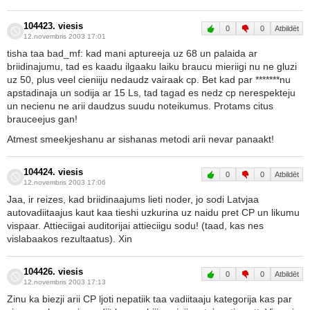
104423. viesis
0
0
Atbildēt
12.novembris 2003 17:01
tisha taa bad_mf: kad mani aptureeja uz 68 un palaida ar
briidinajumu, tad es kaadu ilgaaku laiku braucu mieriigi nu ne gluzi
uz 50, plus veel cieniiju nedaudz vairaak cp. Bet kad par *******nu
apstadinaja un sodija ar 15 Ls, tad tagad es nedz cp nerespekteju
un necienu ne arii daudzus suudu noteikumus. Protams citus
brauceejus gan!
Atmest smeekjeshanu ar sishanas metodi arii nevar panaakt!
104424. viesis
0
0
Atbildēt
12.novembris 2003 17:06
Jaa, ir reizes, kad briidinaajums lieti noder, jo sodi Latvjaa
autovadiitaajus kaut kaa tieshi uzkurina uz naidu pret CP un likumu
vispaar. Attieciigai auditorijai attieciigu sodu! (taad, kas nes
vislabaakos rezultaatus). Xin
104426. viesis
0
0
Atbildēt
12.novembris 2003 17:13
Zinu ka biezji arii CP ljoti nepatiik taa vadiitaaju kategorija kas par