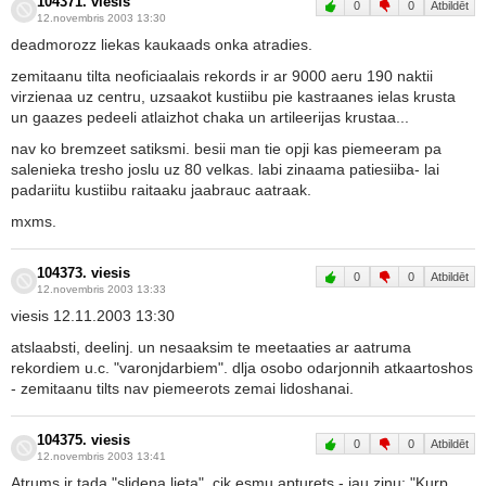
104371. viesis
0
0
Atbildēt
12.novembris 2003 13:30
deadmorozz liekas kaukaads onka atradies.
zemitaanu tilta neoficiaalais rekords ir ar 9000 aeru 190 naktii
virzienaa uz centru, uzsaakot kustiibu pie kastraanes ielas krusta
un gaazes pedeeli atlaizhot chaka un artileerijas krustaa...
nav ko bremzeet satiksmi. besii man tie opji kas piemeeram pa
salenieka tresho joslu uz 80 velkas. labi zinaama patiesiiba- lai
padariitu kustiibu raitaaku jaabrauc aatraak.
mxms.
104373. viesis
0
0
Atbildēt
12.novembris 2003 13:33
viesis 12.11.2003 13:30
atslaabsti, deelinj. un nesaaksim te meetaaties ar aatruma
rekordiem u.c. "varonjdarbiem". dlja osobo odarjonnih atkaartoshos
- zemitaanu tilts nav piemeerots zemai lidoshanai.
104375. viesis
0
0
Atbildēt
12.novembris 2003 13:41
Atrums ir tada "slidena lieta", cik esmu apturets - jau zinu: "Kurp