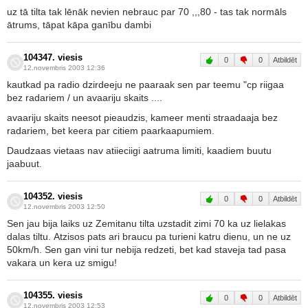
uz tā tilta tak lēnāk nevien nebrauc par 70 ,,,80 - tas tak normāls
ātrums, tāpat kāpa ganību dambi
104347. viesis
0
0
Atbildēt
12.novembris 2003 12:36
kautkad pa radio dzirdeeju ne paaraak sen par teemu "cp riigaa
bez radariem / un avaariju skaits ....
avaariju skaits neesot pieaudzis, kameer menti straadaaja bez
radariem, bet keera par citiem paarkaapumiem.
Daudzaas vietaas nav atiieciigi aatruma limiti, kaadiem buutu
jaabuut.
104352. viesis
0
0
Atbildēt
12.novembris 2003 12:50
Sen jau bija laiks uz Zemitanu tilta uzstadit zimi 70 ka uz lielakas
dalas tiltu. Atzisos pats ari braucu pa turieni katru dienu, un ne uz
50km/h. Sen gan vini tur nebija redzeti, bet kad staveja tad pasa
vakara un kera uz smigu!
104355. viesis
0
0
Atbildēt
12.novembris 2003 12:53