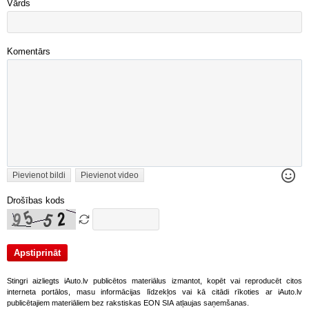
Vārds
Komentārs
Pievienot bildi
Pievienot video
Drošības kods
Stingri aizliegts iAuto.lv publicētos materiālus izmantot, kopēt vai reproducēt citos
interneta portālos, masu informācijas līdzekļos vai kā citādi rīkoties ar iAuto.lv
publicētajiem materiāliem bez rakstiskas EON SIA atļaujas saņemšanas.