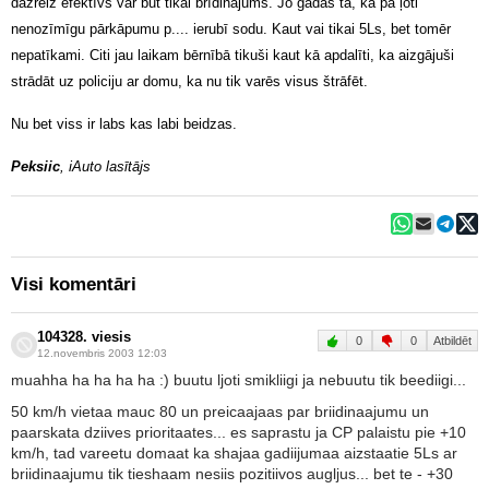
dažreiz efektīvs var būt tikai brīdinājums. Jo gadās tā, ka pa ļoti
nenozīmīgu pārkāpumu p.... ierubī sodu. Kaut vai tikai 5Ls, bet tomēr
nepatīkami. Citi jau laikam bērnībā tikuši kaut kā apdalīti, ka aizgājuši
strādāt uz policiju ar domu, ka nu tik varēs visus štrāfēt.
Nu bet viss ir labs kas labi beidzas.
Peksiic
, iAuto lasītājs
Visi komentāri
104328. viesis
0
0
Atbildēt
12.novembris 2003 12:03
muahha ha ha ha ha :) buutu ljoti smikliigi ja nebuutu tik beediigi...
50 km/h vietaa mauc 80 un preicaajaas par briidinaajumu un
paarskata dziives prioritaates... es saprastu ja CP palaistu pie +10
km/h, tad vareetu domaat ka shajaa gadiijumaa aizstaatie 5Ls ar
briidinaajumu tik tieshaam nesiis pozitiivos augljus... bet te - +30