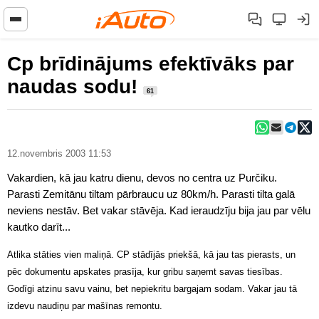
Cp brīdinājums efektīvāks par
naudas sodu!
61
12.novembris 2003 11:53
Vakardien, kā jau katru dienu, devos no centra uz Purčiku.
Parasti Zemitānu tiltam pārbraucu uz 80km/h. Parasti tilta galā
neviens nestāv. Bet vakar stāvēja. Kad ieraudzīju bija jau par vēlu
kautko darīt...
Atlika stāties vien maliņā. CP stādījās priekšā, kā jau tas pierasts, un
pēc dokumentu apskates prasīja, kur gribu saņemt savas tiesības.
Godīgi atzinu savu vainu, bet nepiekritu bargajam sodam. Vakar jau tā
izdevu naudiņu par mašīnas remontu.