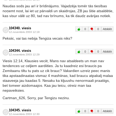
Naudas sods jau arī ir brīdinājums. Vajadzēja tomēr tās tiesības
noņemt nost, lai iet uz pārvaldi un skaidrojas, ZB jau šitie atsaldētie,
kas visur vālē uz 80, tad nav brīnums, ka tik daudz avārijas notiek.
104340. viesis
0
0
Atbildēt
12.novembris 2003 12:19
Peksiic, vai tas nebija Tengiza vecais niks?
104344. viesis
0
0
Atbildēt
12.novembris 2003 12:29
Viesis 12:14, Klausies veciit, Mans nav atsaldeets un man nav
tendences uz celjiem aardiities. Ja tu kaadreiz esi braucis pa
Zemitaanu tiltu tu pats uz cik brauc? Vakardien uzreiz peec manis
tika apstaadinaatas vismaz 4 mashiinas, kad braucu atpakalj malaa
staaveeja jau kaadas 5. Nesaku ka kljuushu nenormaali praatiigs,
bet tomeer aizdomaajos. Kaa jau teicu, otreiz man taa
nepaveiksies.
Cartman_626, Sorry, par Tengizu nezinu.
104345. viesis
0
0
Atbildēt
12.novembris 2003 12:30