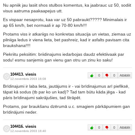
Nu apniik jau lasiit shos stulbos komentus, ka jaabrauc uz 50, sodiit
visus aatruma paakaapejus utt.
Es vispaar nesaprotu, kaa var uz 50 pabraukt????? Minimalais ir
ap 65 km/h, bet normaali ir ap 70-80 km/h!!!
Protams viss ir atkariigs no konkretas situacija un vietas, ziemaa uz
pilniiga ledus ir viena lieta, bet pashreiz, kad ir asfalts pavisam cita
braukshana!!!!
Piekriitu peksiitim: briidinajums iedarbojas daudz efektiivaak par
sodu! esmu sanjemis gan vienu gan otru un zinu ko saku!
104413. viesis
0
0
Atbildēt
12.novembris 2003 16:08
Brīdinajumi ir laba lieta, jautājums ir - vai brīdinajumus arī piefiksē,
tāpat kā sodus (tb par ko un kad)? Tad tam būtu kāda jēga - kad
pāris brīdinajumi sakrājušies, tad štrāpēt.
Protams, par braukšanu dzērumā u.c. smagiem pārkāpumiem gan
brīdinājumi neder.
104416. viesis
0
0
Atbildēt
12.novembris 2003 16:40