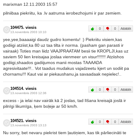
marixman 12.11.2003 15:57
pilniibaa piekriitu, ka .lv aatruma ierobezhojumi ir par zemiem.
104475. viesis
0
0
Atbildēt
13.novembris 2003 10:10
yee,yee,baaaaigi daudz gudro komentu! :) Piekriitu visiem,kas
godiigi atziist,ka 80 uz taa tilta ir norma. (pasham gan parasti ir
vairaak) Toties man liidz VAAJPRAATAM besii tie KROPLJI,kas uz
saviem 50 lien kreisajaa joslaa vienmeer un visur!!!!!!! Atziishos
godiigi,shaados gadiijumos manii mostas TAAAADA
agresivitaate!!!.. Vot taadus mudakus vajadzeetu kjert un sodiit pa
chornamu!!! Kaut vai ar piekaushanu,ja savaadaak nepielec!..
104514. viesis
0
0
Atbildēt
13.novembris 2003 12:36
excess - ja ielai nav vairāk kā 2 joslas, tad līšana kreisajā joslā ir
pilnīgi likumīga, ķem boļeje ar 50 km/h.
104521. viesis
0
0
Atbildēt
13.novembris 2003 13:13
Nu sorry, bet nevaru piekrist tiem ļautiņiem, kas tik pārliecināti te