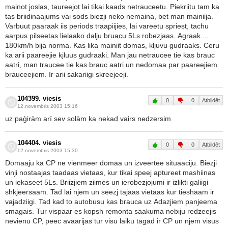
mainot joslas, taureejot lai tikai kaads netrauceetu. Piekriitu tam ka
tas briidinaajums vai sods biezji neko nemaina, bet man mainiija.
Varbuut paaraak iis periods traapiijies, lai vareetu spriest, tachu
aarpus pilseetas lielaako dalju bruacu 5Ls robezjaas. Agraak....
180km/h bija norma. Kas lika mainiit domas, kljuvu gudraaks. Ceru
ka arii paareejie kjluus gudraaki. Man jau netraucee tie kas brauc
aatri, man traucee tie kas brauc aatri un nedomaa par paareejiem
brauceejiem. Ir arii sakariigi skreejeeji.
104399. viesis
0
0
Atbildēt
12.novembris 2003 15:16
uz paģirām arī sev solām ka nekad vairs nedzersim
104404. viesis
0
0
Atbildēt
12.novembris 2003 15:30
Domaaju ka CP ne vienmeer domaa un izveertee situaaciju. Biezji
vinji nostaajas taadaas vietaas, kur tikai speej aptureet mashiinas
un iekaseet 5Ls. Briizjiem ziimes un ierobezjojumi ir izlikti galiigi
shkjeersaam. Tad lai njem un seezj tajaas vietaas kur tieshaam ir
vajadziigi. Tad kad to autobusu kas brauca uz Adazjiem panjeema
smagais. Tur vispaar es kopsh remonta saakuma nebiju redzeejis
nevienu CP, peec avaarijas tur visu laiku tagad ir CP un njem visus