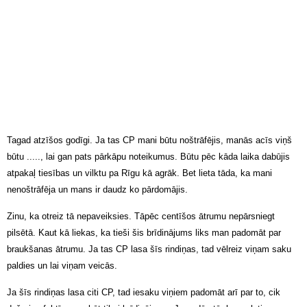
Tagad atzīšos godīgi. Ja tas CP mani būtu noštrāfējis, manās acīs viņš
būtu ....., lai gan pats pārkāpu noteikumus. Būtu pēc kāda laika dabūjis
atpakaļ tiesības un vilktu pa Rīgu kā agrāk. Bet lieta tāda, ka mani
nenoštrāfēja un mans ir daudz ko pārdomājis.
Zinu, ka otreiz tā nepaveiksies. Tāpēc centīšos ātrumu nepārsniegt
pilsētā. Kaut kā liekas, ka tieši šis brīdinājums liks man padomāt par
braukšanas ātrumu. Ja tas CP lasa šīs rindiņas, tad vēlreiz viņam saku
paldies un lai viņam veicās.
Ja šīs rindiņas lasa citi CP, tad iesaku viņiem padomāt arī par to, cik