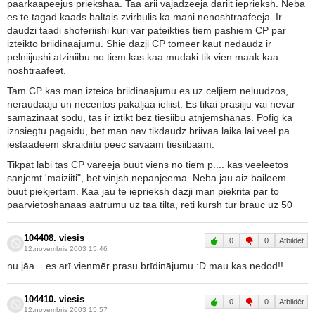
paarkaapeejus priekshaa. Taa arii vajadzeeja dariit ieprieksh. Neba
es te tagad kaads baltais zvirbulis ka mani nenoshtraafeeja. Ir
daudzi taadi shoferiishi kuri var pateikties tiem pashiem CP par
izteikto briidinaajumu. Shie dazji CP tomeer kaut nedaudz ir
pelniijushi atziniibu no tiem kas kaa mudaki tik vien maak kaa
noshtraafeet.
Tam CP kas man izteica briidinaajumu es uz celjiem neluudzos,
neraudaaju un necentos pakaljaa ieliist. Es tikai prasiiju vai nevar
samazinaat sodu, tas ir iztikt bez tiesiibu atnjemshanas. Pofig ka
iznsiegtu pagaidu, bet man nav tikdaudz briivaa laika lai veel pa
iestaadeem skraidiitu peec savaam tiesiibaam.
Tikpat labi tas CP vareeja buut viens no tiem p.... kas veeleetos
sanjemt 'maiziiti", bet vinjsh nepanjeema. Neba jau aiz baileem
buut piekjertam. Kaa jau te ieprieksh dazji man piekrita par to
paarvietoshanaas aatrumu uz taa tilta, reti kursh tur brauc uz 50
104408. viesis
0
0
Atbildēt
12.novembris 2003 15:46
nu jāa... es arī vienmēr prasu brīdinājumu :D mau.kas nedod!!
104410. viesis
0
0
Atbildēt
12.novembris 2003 15:57