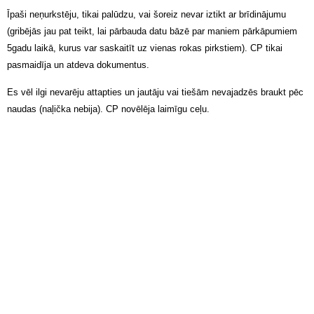
Īpaši neņurkstēju, tikai palūdzu, vai šoreiz nevar iztikt ar brīdinājumu
(gribējās jau pat teikt, lai pārbauda datu bāzē par maniem pārkāpumiem
5gadu laikā, kurus var saskaitīt uz vienas rokas pirkstiem). CP tikai
pasmaidīja un atdeva dokumentus.
Es vēl ilgi nevarēju attapties un jautāju vai tiešām nevajadzēs braukt pēc
naudas (naļička nebija). CP novēlēja laimīgu ceļu.