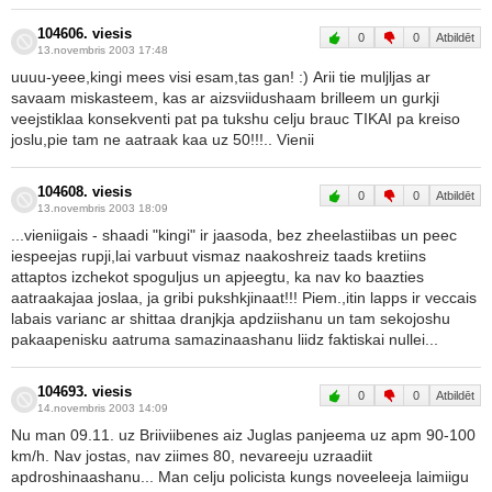
104606. viesis
0
0
Atbildēt
13.novembris 2003 17:48
uuuu-yeee,kingi mees visi esam,tas gan! :) Arii tie muljljas ar
savaam miskasteem, kas ar aizsviidushaam brilleem un gurkji
veejstiklaa konsekventi pat pa tukshu celju brauc TIKAI pa kreiso
joslu,pie tam ne aatraak kaa uz 50!!!.. Vienii
104608. viesis
0
0
Atbildēt
13.novembris 2003 18:09
...vieniigais - shaadi "kingi" ir jaasoda, bez zheelastiibas un peec
iespeejas rupji,lai varbuut vismaz naakoshreiz taads kretiins
attaptos izchekot spoguljus un apjeegtu, ka nav ko baazties
aatraakajaa joslaa, ja gribi pukshkjinaat!!! Piem.,itin lapps ir veccais
labais varianc ar shittaa dranjkja apdziishanu un tam sekojoshu
pakaapenisku aatruma samazinaashanu liidz faktiskai nullei...
104693. viesis
0
0
Atbildēt
14.novembris 2003 14:09
Nu man 09.11. uz Briiviibenes aiz Juglas panjeema uz apm 90-100
km/h. Nav jostas, nav ziimes 80, nevareeju uzraadiit
apdroshinaashanu... Man celju policista kungs noveeleeja laimiigu