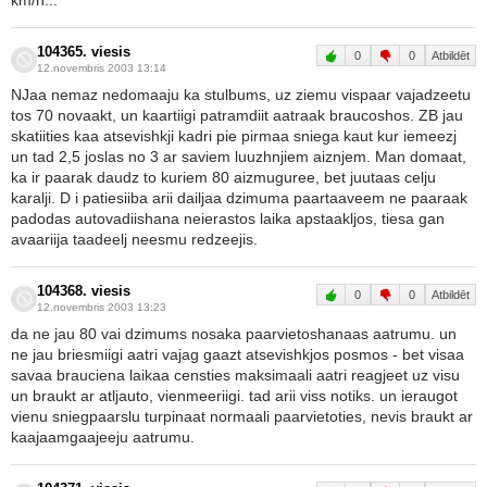
km/h...
104365. viesis
0
0
Atbildēt
12.novembris 2003 13:14
NJaa nemaz nedomaaju ka stulbums, uz ziemu vispaar vajadzeetu
tos 70 novaakt, un kaartiigi patramdiit aatraak braucoshos. ZB jau
skatiities kaa atsevishkji kadri pie pirmaa sniega kaut kur iemeezj
un tad 2,5 joslas no 3 ar saviem luuzhnjiem aiznjem. Man domaat,
ka ir paarak daudz to kuriem 80 aizmuguree, bet juutaas celju
karalji. D i patiesiiba arii dailjaa dzimuma paartaaveem ne paaraak
padodas autovadiishana neierastos laika apstaakljos, tiesa gan
avaariija taadeelj neesmu redzeejis.
104368. viesis
0
0
Atbildēt
12.novembris 2003 13:23
da ne jau 80 vai dzimums nosaka paarvietoshanaas aatrumu. un
ne jau briesmiigi aatri vajag gaazt atsevishkjos posmos - bet visaa
savaa brauciena laikaa censties maksimaali aatri reagjeet uz visu
un braukt ar atljauto, vienmeeriigi. tad arii viss notiks. un ieraugot
vienu sniegpaarslu turpinaat normaali paarvietoties, nevis braukt ar
kaajaamgaajeeju aatrumu.