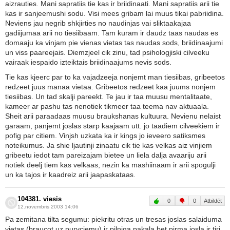
aizrauties. Mani sapratiis tie kas ir briidinaati. Mani sapratiis arii tie
kas ir sanjeemushi sodu. Visi mees gribam lai muus tikai pabriidina.
Neviens jau negrib shkjirties no naudinjas vai sliktaakajaa
gadiijumaa arii no tiesiibaam. Tam kuram ir daudz taas naudas es
domaaju ka vinjam pie vienas vietas tas naudas sods, briidinaajumi
un viss paareejais. Diemzjeel cik zinu, tad psihologjiski cilveeku
vairaak iespaido izteiktais briidinaajums nevis sods.
Tie kas kjeerc par to ka vajadzeeja nonjemt man tiesiibas, gribeetos
redzeet juus manaa vietaa. Gribeetos redzeet kaa juums nonjem
tiesiibas. Un tad skalji pareekt. Te jau ir taa muusu mentalitaate,
kameer ar pashu tas nenotiek tikmeer taa teema nav aktuaala.
Sheit arii paraadaas muusu braukshanas kultuura. Nevienu nelaist
garaam, panjemt joslas starp kaajaam utt. jo taadiem cilveekiem ir
pofig par citiem. Vinjsh uzkata ka ir kings jo ieveero satiksmes
noteikumus. Ja shie ljautinji zinaatu cik tie kas velkas aiz vinjiem
gribeetu iedot tam pareizajam bietee un liela dalja avaariju arii
notiek deelj tiem kas velkaas, nezin ka mashiinaam ir arii spogulji
un ka tajos ir kaadreiz arii jaapaskataas.
104381. viesis
0
0
Atbildēt
12.novembris 2003 14:06
Pa zemitana tilta segumu: piekritu otras un tresas joslas salaiduma
vietas (braucot uz purvciemu) ir pilniga pakala bet pirma josla ir tiri