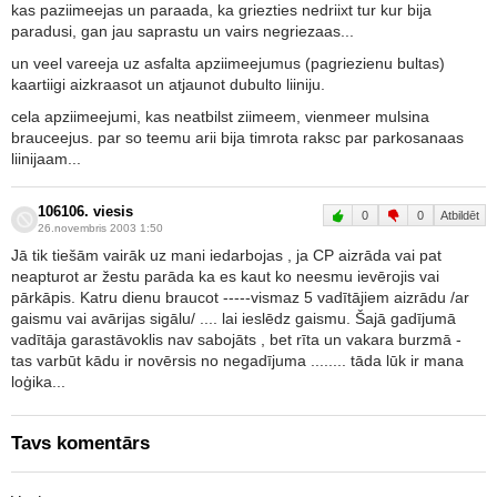
kas paziimeejas un paraada, ka griezties nedriixt tur kur bija
paradusi, gan jau saprastu un vairs negriezaas...
un veel vareeja uz asfalta apziimeejumus (pagriezienu bultas)
kaartiigi aizkraasot un atjaunot dubulto liiniju.
cela apziimeejumi, kas neatbilst ziimeem, vienmeer mulsina
brauceejus. par so teemu arii bija timrota raksc par parkosanaas
liinijaam...
106106. viesis
0
0
Atbildēt
26.novembris 2003 1:50
Jā tik tiešām vairāk uz mani iedarbojas , ja CP aizrāda vai pat
neapturot ar žestu parāda ka es kaut ko neesmu ievērojis vai
pārkāpis. Katru dienu braucot -----vismaz 5 vadītājiem aizrādu /ar
gaismu vai avārijas sigālu/ .... lai ieslēdz gaismu. Šajā gadījumā
vadītāja garastāvoklis nav sabojāts , bet rīta un vakara burzmā -
tas varbūt kādu ir novērsis no negadījuma ........ tāda lūk ir mana
loģika...
Tavs komentārs