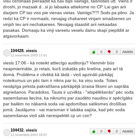
visu censhaas pieraadiit ka nav bijis vainiigs, taisnoties utt. Viens ir
droshi, jo mazaak d...si jo labaaka attieksme no CP. Lai gan arii
dazjiem CP tas viss pie vienas vietas. Vainiigs?!?! Sods pa pilno. Ja
redzi ka CP ir normaals, nevajag chakareet vinjam smadzenes un
vinjsh tev arii nechakarees. Nevajag staastiit arii nekaadas
pasakas. Domaaju ka vinji vareetu veselu dainu skapi piepildiit ar
atgavorkaam.
104428. viesis
0
0
Atbildēt
12.novembris 2003 17:41
viesis 17:06 - kā noteikt attiecīgo auditoriju? Vienmēr būs
neapmierinātie, jo retais, kurš izskatās pēc kretīna, pats arī tā
domā. Problēma ir cilvēkā kā tādā - viņš apzināti pārkāpj
noteikumus un pēc tam ir nikns par to, ka viņu soda. Toties
nesāpīga pirksta pakratīšana pārkāpējā izraisa līksmi un saprāta
atgriešanos. Paradokss. Tauta ir uzvilkta - "atspēlēšanās" pēc soda
saņemšanas liecina, ka niknums par zaudēto naudiņu ir spēcīgāks
par bailēm no nākamā soda vai apdomības satiksmes drošības
jomā. Jautājums - vai marixman ir labāka sajūta, kad pēc soda
saņemšanas viņš sāk nerespektēt cp un csn?
104432. viesis
0
0
Atbildēt
12.novembris 2003 18:57