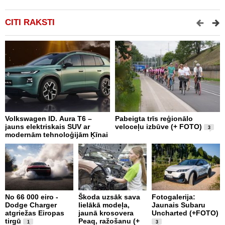
CITI RAKSTI
Volkswagen ID. Aura T6 –
Pabeigta trīs reģionālo
M
jauns elektriskais SUV ar
veloceļu izbūve (+ FOTO)
d
3
modernām tehnoloģijām Ķīnai
a
No 66 000 eiro -
Škoda uzsāk sava
Fotogalerija:
Dodge Charger
lielākā modeļa,
Jaunais Subaru
X
atgriežas Eiropas
jaunā krosovera
Uncharted (+FOTO)
S
tirgū
Peaq, ražošanu (+
E
1
3