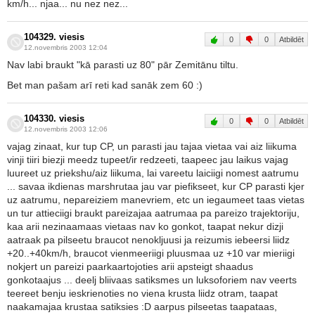
km/h... njaa... nu nez nez...
104329. viesis
0
0
Atbildēt
12.novembris 2003 12:04
Nav labi braukt "kā parasti uz 80" pār Zemitānu tiltu.
Bet man pašam arī reti kad sanāk zem 60 :)
104330. viesis
0
0
Atbildēt
12.novembris 2003 12:06
vajag zinaat, kur tup CP, un parasti jau tajaa vietaa vai aiz liikuma
vinji tiiri biezji meedz tupeet/ir redzeeti, taapeec jau laikus vajag
luureet uz priekshu/aiz liikuma, lai vareetu laiciigi nomest aatrumu
... savaa ikdienas marshrutaa jau var piefikseet, kur CP parasti kjer
uz aatrumu, nepareiziem manevriem, etc un iegaumeet taas vietas
un tur attieciigi braukt pareizajaa aatrumaa pa pareizo trajektoriju,
kaa arii nezinaamaas vietaas nav ko gonkot, taapat nekur dizji
aatraak pa pilseetu braucot nenokljuusi ja reizumis iebeersi liidz
+20..+40km/h, braucot vienmeeriigi pluusmaa uz +10 var mieriigi
nokjert un pareizi paarkaartojoties arii apsteigt shaadus
gonkotaajus ... deelj bliivaas satiksmes un luksoforiem nav veerts
teereet benju ieskrienoties no viena krusta liidz otram, taapat
naakamajaa krustaa satiksies :D aarpus pilseetas taapataas,