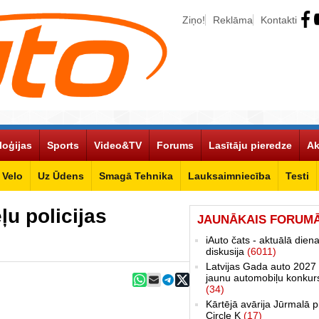
Ziņo!
Reklāma
Kontakti
loģijas
Sports
Video&TV
Forums
Lasītāju pieredze
Ak
Velo
Uz Ūdens
Smagā Tehnika
Lauksaimniecība
Testi
u policijas
JAUNĀKAIS FORUM
iAuto čats - aktuālā dien
diskusija
(6011)
Latvijas Gada auto 2027 
jaunu automobiļu konkur
(34)
Kārtējā avārija Jūrmalā p
Circle K
(17)