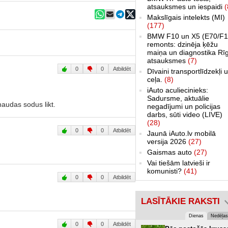
atsauksmes un iespaidi
(
Makslīgais intelekts (MI)
(177)
BMW F10 un X5 (E70/F1
remonts: dzinēja ķēžu
maiņa un diagnostika Rī
atsauksmes
(7)
0
0
Atbildēt
Dīvaini transportlīdzekļi 
ceļa.
(8)
iAuto aculiecinieks:
Sadursme, aktuālie
naudas sodus likt.
negadījumi un policijas
darbs, sūti video (LIVE)
(28)
0
0
Atbildēt
Jaunā iAuto.lv mobilā
versija 2026
(27)
Gaismas auto
(27)
Vai tiešām latvieši ir
komunisti?
(41)
0
0
Atbildēt
LASĪTĀKIE RAKSTI
Dienas
Nedēļas
0
0
Atbildēt