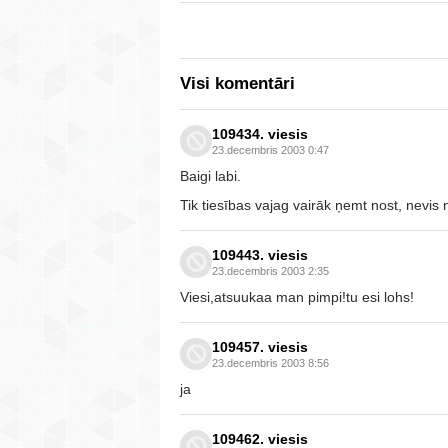
Visi komentāri
109434. viesis
23.decembris 2003 0:47
Baigi labi.
Tik tiesības vajag vairāk ņemt nost, nevis 
109443. viesis
23.decembris 2003 2:35
Viesi,atsuukaa man pimpi!tu esi lohs!
109457. viesis
23.decembris 2003 8:56
ja
109462. viesis