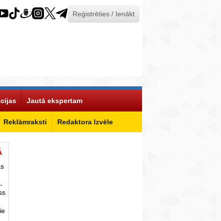
Reģistrēties / Ienākt
cijas
Jautā ekspertam
Reklāmraksti
Redaktora Izvēle
Ā
as
-
ss
ie