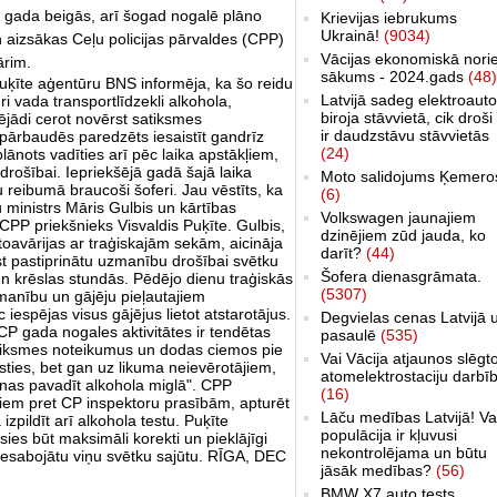
rn gada beigās, arī šogad nogalē plāno
Krievijas iebrukums
Ukrainā!
(9034)
en aizsākas Ceļu policijas pārvaldes (CPP)
Vācijas ekonomiskā nori
ārim.
sākums - 2024.gads
(48)
Puķīte aģentūru BNS informēja, ka šo reidu
Latvijā sadeg elektroauto
uri vada transportlīdzekli alkohola,
biroja stāvvietā, cik droši 
dējādi cerot novērst satiksmes
ir daudzstāvu stāvvietās
pārbaudēs paredzēts iesaistīt gandrīz
(24)
ānots vadīties arī pēc laika apstākļiem,
ošībai. Iepriekšējā gadā šajā laika
Moto salidojums Ķemero
u reibumā braucoši šoferi. Jau vēstīts, ka
(6)
tu ministrs Māris Gulbis un kārtības
Volkswagen jaunajiem
ī CPP priekšnieks Visvaldis Puķīte. Gulbis,
dzinējiem zūd jauda, ko
oavārijas ar traģiskajām sekām, aicināja
darīt?
(44)
rst pastiprinātu uzmanību drošībai svētku
Šofera dienasgrāmata.
 un krēslas stundās. Pēdējo dienu traģiskās
(5307)
manību un gājēju pieļautajiem
iespējas visus gājējus lietot atstarotājus.
Degvielas cenas Latvijā 
 CP gada nogales aktivitātes ir tendētas
pasaulē
(535)
satiksmes noteikumus un dodas ciemos pie
Vai Vācija atjaunos slēgt
sties, bet gan uz likuma neievērotājiem,
atomelektrostaciju darbī
ienas pavadīt alkohola miglā". CPP
(16)
šiem pret CP inspektoru prasībām, apturēt
Lāču medības Latvijā! Va
pildīt arī alkohola testu. Puķīte
populācija ir kļuvusi
sies būt maksimāli korekti un pieklājīgi
nekontrolējama un būtu
 nesabojātu viņu svētku sajūtu. RĪGA, DEC
jāsāk medības?
(56)
BMW X7 auto tests,