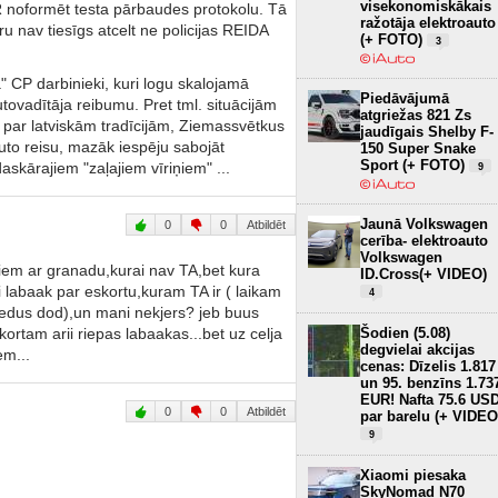
visekonomiskākais
 noformēt testa pārbaudes protokolu. Tā
ražotāja elektroauto
u nav tiesīgs atcelt ne policijas REIDA
(+ FOTO)
3
" CP darbinieki, kuri logu skalojamā
Piedāvājumā
ovadītāja reibumu. Pret tml. situācijām
atgriežas 821 Zs
 par latviskām tradīcijām, Ziemassvētkus
jaudīgais Shelby F-
uto reisu, mazāk iespēju sabojāt
150 Super Snake
Sport (+ FOTO)
skārajiem "zaļajiem vīriņiem" ...
9
Jaunā Volkswagen
0
0
Atbildēt
cerība- elektroauto
Volkswagen
laukiem ar granadu,kurai nav TA,bet kura
ID.Cross(+ VIDEO)
 labaak par eskortu,kuram TA ir ( laikam
4
ledus dod),un mani nekjers? jeb buus
ortam arii riepas labaakas...bet uz celja
Šodien (5.08)
degvielai akcijas
em...
cenas: Dīzelis 1.817
un 95. benzīns 1.73
EUR! Nafta 75.6 US
0
0
Atbildēt
par barelu (+ VIDEO
9
Xiaomi piesaka
SkyNomad N70