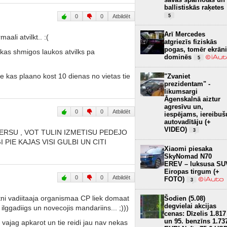
ballistiskās raķetes
0
0
Atbildēt
5
Arī Mercedes
aali atvilkt.. :(
atgriezīs fiziskās
pogas, tomēr ekrāni
e kas shmigos laukos atvilks pa
dominēs
5
tie kas plaano kost 10 dienas no vietas tie
"Zvaniet
prezidentam" -
likumsargi
Āgenskalnā aiztur
agresīvu un,
0
0
Atbildēt
iespējams, iereibuš
autovadītāju (+
VIDEO)
3
ERSU , VOT TULIN IZMETISU PEDEJO
PIE KAJAS VISI GULBI UN CITI
Xiaomi piesaka
SkyNomad N70
EREV – luksusa SU
Eiropas tirgum (+
0
0
Atbildēt
FOTO)
3
ni vadiitaaja organismaa CP liek domaat
Šodien (5.08)
degvielai akcijas
ilggadiigs un novecojis mandariins... ;)))
cenas: Dīzelis 1.817
un 95. benzīns 1.73
ajag apkarot un tie reidi jau nav nekas