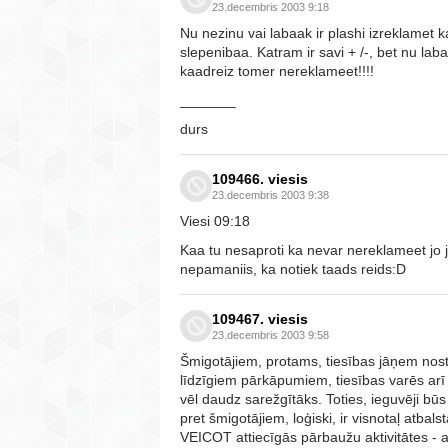
23.decembris 2003 9:18
Nu nezinu vai labaak ir plashi izreklamet 
slepenibaa. Katram ir savi + /-, bet nu laba
kaadreiz tomer nereklameet!!!!
_______
durs
109466. viesis
23.decembris 2003 9:38
Viesi 09:18
Kaa tu nesaproti ka nevar nereklameet jo 
nepamaniis, ka notiek taads reids:D
109467. viesis
23.decembris 2003 9:58
Šmigotājiem, protams, tiesības jāņem nost
līdzīgiem pārkāpumiem, tiesības varēs ar
vēl daudz sarežgītāks. Toties, ieguvēji bū
pret šmigotājiem, loģiski, ir visnotaļ atba
VEICOT attiecīgās pārbaužu aktivitātes - al