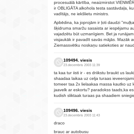
procesuālā kārtība, neaizmirstot VIENMĒR
ir OBLIGĀTA alkohola testa sastāvdaļa, kur
vadītājs, ne iekšlietu ministrs.
Apbēdina, ka joprojām ir ļoti daudzi "muļķa
šķidruma smaržu sasaista ar iespējamu aut
vajadzētu būt uzmanīgiem. Bet ja runājam
visjaukāk ir pavadīt savās mājās. Mazāk a
Ziemassvētku noskaņu satiekoties ar nauda
109494. viesis
23.decembris 2003 11:39
ta kaa tur iisti ir - es driikstu braukt us 
shaadaa laikaa uz celja turaas ieveerojami
tomeer taa 2x lielaakaa massa kautko uz 
jaavelk ar eskortu? paradokss taads,ka esk
kudish sliktaak turaas pa shaadiem sniegi
109496. viesis
23.decembris 2003 11:43
draco
brauc ar autobusu