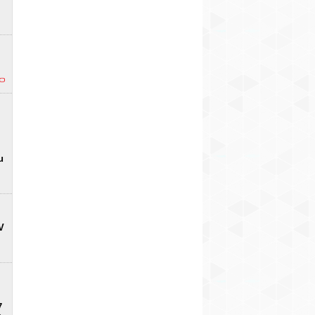
u
V
7