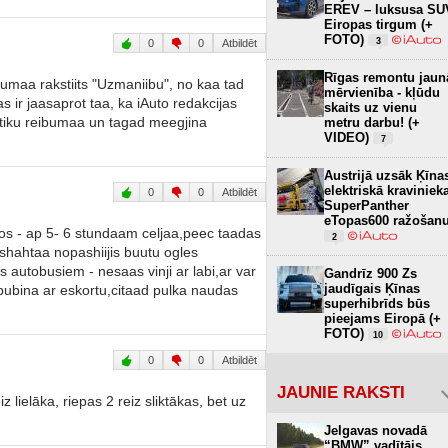
EREV – luksusa SU
Eiropas tirgum (+
FOTO)
3
0
0
Atbildēt
Rīgas remontu jaun
umaa rakstiits "Uzmaniibu", no kaa tad
mērvienība - kļūdu
ir jaasaprot taa, ka iAuto redakcijas
skaits uz vienu
tiku reibumaa un tagad meegjina
metru darbu! (+
VIDEO)
7
Austrijā uzsāk Ķīna
elektriskā kraviniek
0
0
Atbildēt
SuperPanther
eTopas600 ražošan
os - ap 5- 6 stundaam celjaa,peec taadas
2
 shahtaa nopashiijis buutu ogles
as autobusiem - nesaas vinji ar labi,ar var
Gandrīz 900 Zs
jaudīgais Ķīnas
abubina ar eskortu,citaad pulka naudas
superhibrīds būs
pieejams Eiropā (+
FOTO)
10
0
0
Atbildēt
JAUNIE RAKSTI
lielāka, riepas 2 reiz sliktākas, bet uz
Jelgavas novadā
“BMW” vadītājs