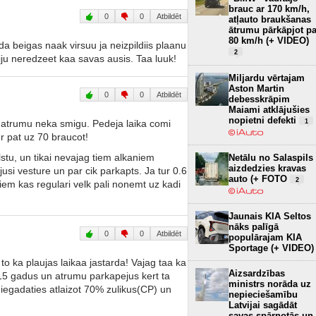
brauc ar 170 km/h,
0
0
Atbildēt
atļauto braukšanas
ātrumu pārkāpjot pa
80 km/h (+ VIDEO)
a beigas naak virsuu ja neizpildiis plaanu
2
ju neredzeet kaa savas ausis. Taa luuk!
Miljardu vērtajam
Aston Martin
0
0
Atbildēt
debesskrāpim
Maiami atklājušies
nopietni defekti
ko atrumu neka smigu. Pedeja laika comi
1
r pat uz 70 braucot!
lstu, un tikai nevajag tiem alkaniem
Netālu no Salaspils
aizdedzies kravas
ijusi vesture un par cik parkapts. Ja tur 0.6
auto (+ FOTO
2
tiem kas regulari velk pali nonemt uz kadi
Jaunais KIA Seltos
nāks palīgā
0
0
Atbildēt
populārajam KIA
Sportage (+ VIDEO)
o ka plaujas laikaa jastarda! Vajag taa ka
Aizsardzības
 15 gadus un atrumu parkapejus kert ta
ministrs norāda uz
iegadaties atlaizot 70% zulikus(CP) un
nepieciešamību
Latvijai sagādāt
savas spārnotās un