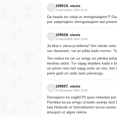
109515. viesis
23.decembris 2003 12:41
Da kaada tur ciinja ar shmigotaajiem?! Gad
par sakjertajiem shmigotaajiem tad preemi
109529. viesis
23.decembris 2003 13:40
Ja tikai ir viena problema! Vini vairak ce
vac davanam, vai ari pilda kadu normu. Tu
Tos reidus ka cer uz smigu es pilniba arba
tiesibas atdot. Tur vajag skatities kada ir b
un pirmo reizi tad vajag sodu un viss, bet 
paris gadi un sodu tadu pienacigu.
109557. viesis
23.decembris 2003 18:00
Domajams ka zagli(CP) ipasi nebedas par t
Floridaa ka pa smigu izraisitu avariju dod
kaa Holande ar fotoradariem kurus varetu 
ietaupot uz algas rekina