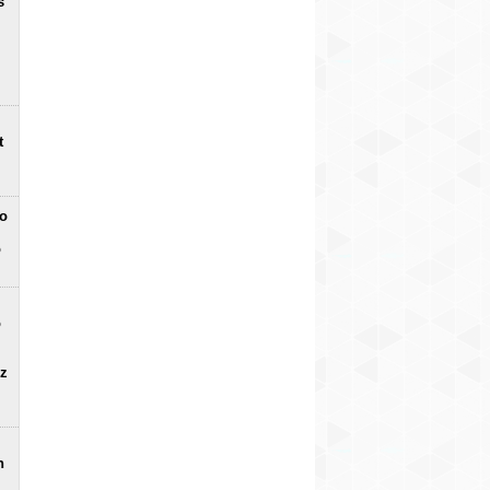
s
t
no
o
o
uz
n