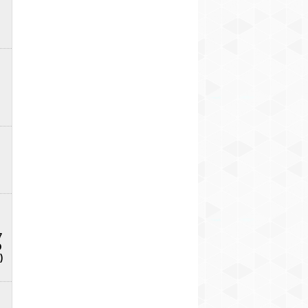
7
D
)