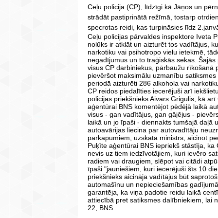
Ceļu policija (CP), līdzīgi kā Jāņos un pē
strādāt pastiprinātā režīmā, tostarp otrdi
specrotas reidi, kas turpināsies līdz 2.janv
Ceļu policijas pārvaldes inspektore Iveta 
nolūks ir atklāt un aizturēt tos vadītājus, k
narkotiku vai psihotropo vielu ietekmē, tā
negadījumus un to traģiskās sekas. Šajās 
visus CP darbiniekus, pārbaužu rīkošanā pl
pievēršot maksimālu uzmanību satiksmes dr
periodā aizturēti 286 alkohola vai narkotik
CP reidos piedalīties iecerējuši arī iekšlie
policijas priekšnieks Aivars Grigulis, kā ar
aģentūrai BNS komentējot pēdējā laikā aut
visus - gan vadītājus, gan gājējus - pievē
laikā un jo īpaši - diennakts tumšajā daļā
autoavārijas liecina par autovadītāju neuz
pārkāpumiem, uzskata ministrs, aicinot pēc 
Puķīte aģentūrai BNS iepriekš stāstīja, ka
nevis uz tiem iedzīvotājiem, kuri ievēro 
radiem vai draugiem, slēpot vai citādi atpū
īpaši "jauniešiem, kuri iecerējuši šīs 10 d
priekšnieks aicināja vadītājus būt saproto
automašīnu un nepieciešamības gadījumā iz
garantēja, ka viņa padotie reidu laikā centī
attiecībā pret satiksmes dalībniekiem, lai
22, BNS