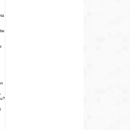
eta
tie
s
un
o
bu?
i