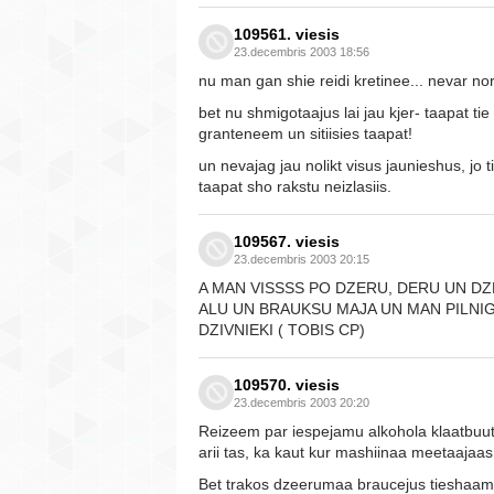
109561. viesis
23.decembris 2003 18:56
nu man gan shie reidi kretinee... nevar norm
bet nu shmigotaajus lai jau kjer- taapat ti
granteneem un sitiisies taapat!
un nevajag jau nolikt visus jaunieshus, jo 
taapat sho rakstu neizlasiis.
109567. viesis
23.decembris 2003 20:15
A MAN VISSSS PO DZERU, DERU UN DZ
ALU UN BRAUKSU MAJA UN MAN PILNIGI 
DZIVNIEKI ( TOBIS CP)
109570. viesis
23.decembris 2003 20:20
Reizeem par iespejamu alkohola klaatbuut
arii tas, ka kaut kur mashiinaa meetaajaas 
Bet trakos dzeerumaa braucejus tieshaam v