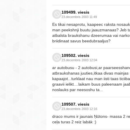
109499. viesis
23.decembris 2003 11:49
Es tikai nesaprotu, kaapeec raksta nosauk
man peekshnji buutu jaauzmanaas? Jeb tas 
atbalsta braukshanu dzeerumaa vai narko
briidinaat savus beedubraaljus?
109502. viesis
23.decembris 2003 12:04
ar autobusu - 2 autobusi,ar paarseesshan
atbraukshanas juuties,itkaa divas mainjas
kapaajot...turklaat nau man iisti taas ticiib
graavii ielikt....laikam buus paleenaam ja
noslauks par neesoshu ta...
109507. viesis
23.decembris 2003 12:16
draco mums ir jaunais Ņūtons- massa 2 reiz 
ceļa turas 2 reiz labāk :)