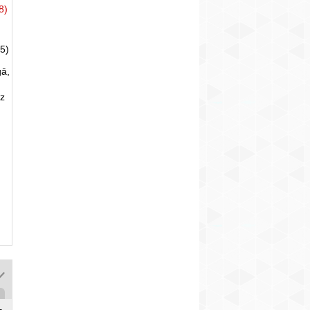
8)
5)
gā,
uz