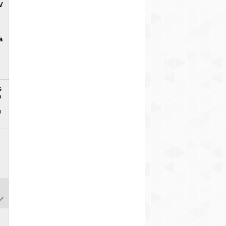
V
ā
s
a
u