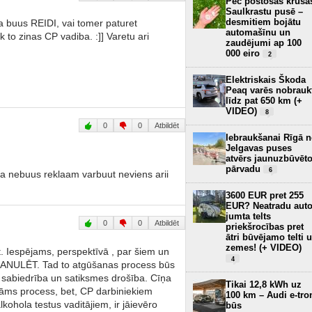
Pēc postošās krusa
Saulkrastu pusē –
desmitiem bojātu
ka buus REIDI, vai tomer paturet
automašīnu un
k to zinas CP vadiba. :]] Varetu ari
zaudējumi ap 100
000 eiro
2
Elektriskais Škoda
Peaq varēs nobrauk
līdz pat 650 km (+
VIDEO)
8
0
0
Atbildēt
Iebraukšanai Rīgā 
Jelgavas puses
atvērs jaunuzbūvēt
pārvadu
6
ja nebuus reklaam varbuut neviens arii
3600 EUR pret 255
EUR? Neatradu aut
jumta telts
0
0
Atbildēt
priekšrocības pret
ātri būvējamo telti 
zemes! (+ VIDEO)
. Iespējams, perspektīvā , par šiem un
4
ī ANULĒT. Tad to atgūšanas process būs
s sabiedrība un satiksmes drošība. Cīņa
Tikai 12,8 kWh uz
lstāms process, bet, CP darbiniekiem
100 km – Audi e-tro
kohola testus vaditājiem, ir jāievēro
būs