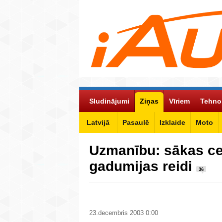
Sludinājumi
Ziņas
Vīriem
Tehno
Latvijā
Pasaulē
Izklaide
Moto
Uzmanību: sākas ceļ
gadumijas reidi
36
23.decembris 2003 0:00