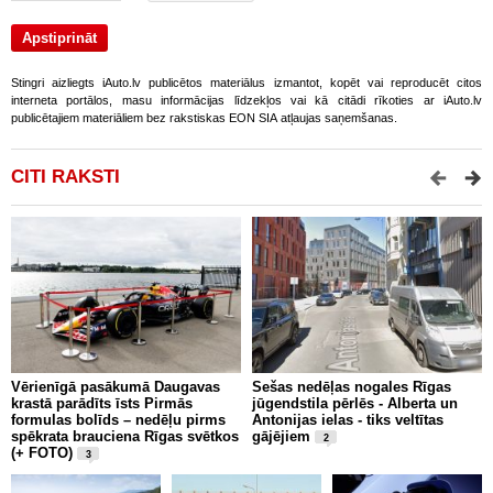
Stingri aizliegts iAuto.lv publicētos materiālus izmantot, kopēt vai reproducēt citos
interneta portālos, masu informācijas līdzekļos vai kā citādi rīkoties ar iAuto.lv
publicētajiem materiāliem bez rakstiskas EON SIA atļaujas saņemšanas.
CITI RAKSTI
Vērienīgā pasākumā Daugavas
Sešas nedēļas nogales Rīgas
B
krastā parādīts īsts Pirmās
jūgendstila pērlēs - Alberta un
s
formulas bolīds – nedēļu pirms
Antonijas ielas - tiks veltītas
spēkrata brauciena Rīgas svētkos
gājējiem
2
(+ FOTO)
3