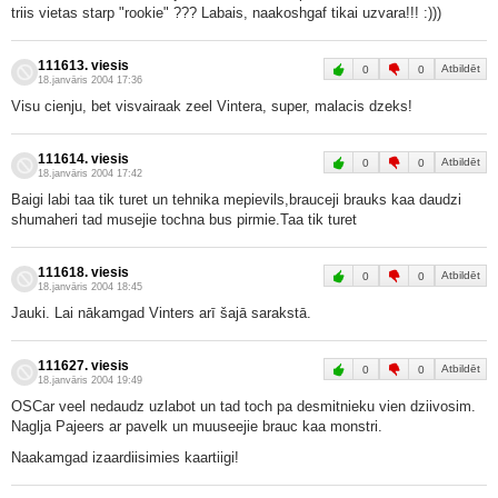
triis vietas starp "rookie" ??? Labais, naakoshgaf tikai uzvara!!! :)))
111613. viesis
Atbildēt
0
0
18.janvāris 2004 17:36
Visu cienju, bet visvairaak zeel Vintera, super, malacis dzeks!
111614. viesis
Atbildēt
0
0
18.janvāris 2004 17:42
Baigi labi taa tik turet un tehnika mepievils,brauceji brauks kaa daudzi
shumaheri tad musejie tochna bus pirmie.Taa tik turet
111618. viesis
Atbildēt
0
0
18.janvāris 2004 18:45
Jauki. Lai nākamgad Vinters arī šajā sarakstā.
111627. viesis
Atbildēt
0
0
18.janvāris 2004 19:49
OSCar veel nedaudz uzlabot un tad toch pa desmitnieku vien dziivosim.
Naglja Pajeers ar pavelk un muuseejie brauc kaa monstri.
Naakamgad izaardiisimies kaartiigi!