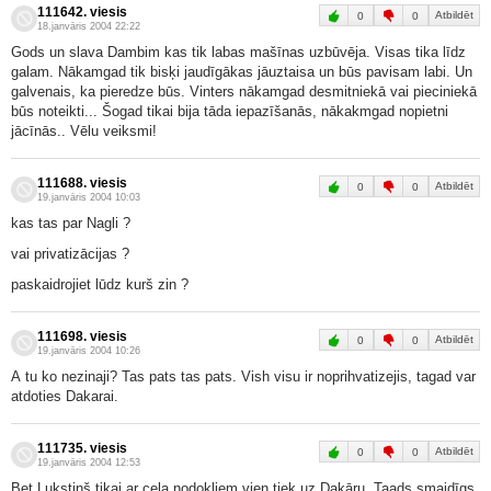
111642. viesis
Atbildēt
0
0
18.janvāris 2004 22:22
Gods un slava Dambim kas tik labas mašīnas uzbūvēja. Visas tika līdz
galam. Nākamgad tik bisķi jaudīgākas jāuztaisa un būs pavisam labi. Un
galvenais, ka pieredze būs. Vinters nākamgad desmitniekā vai pieciniekā
būs noteikti... Šogad tikai bija tāda iepazīšanās, nākakmgad nopietni
jācīnās.. Vēlu veiksmi!
111688. viesis
Atbildēt
0
0
19.janvāris 2004 10:03
kas tas par Nagli ?
vai privatizācijas ?
paskaidrojiet lūdz kurš zin ?
111698. viesis
Atbildēt
0
0
19.janvāris 2004 10:26
A tu ko nezinaji? Tas pats tas pats. Vish visu ir noprihvatizejis, tagad var
atdoties Dakarai.
111735. viesis
Atbildēt
0
0
19.janvāris 2004 12:53
Bet Lukstiņš tikai ar ceļa nodokļiem vien tiek uz Dakāru. Taads smaidīgs