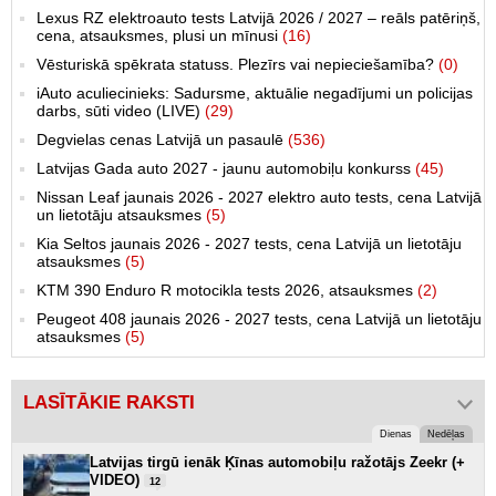
Lexus RZ elektroauto tests Latvijā 2026 / 2027 – reāls patēriņš,
cena, atsauksmes, plusi un mīnusi
(16)
Vēsturiskā spēkrata statuss. Plezīrs vai nepieciešamība?
(0)
iAuto aculiecinieks: Sadursme, aktuālie negadījumi un policijas
darbs, sūti video (LIVE)
(29)
Degvielas cenas Latvijā un pasaulē
(536)
Latvijas Gada auto 2027 - jaunu automobiļu konkurss
(45)
Nissan Leaf jaunais 2026 - 2027 elektro auto tests, cena Latvijā
un lietotāju atsauksmes
(5)
Kia Seltos jaunais 2026 - 2027 tests, cena Latvijā un lietotāju
atsauksmes
(5)
KTM 390 Enduro R motocikla tests 2026, atsauksmes
(2)
Peugeot 408 jaunais 2026 - 2027 tests, cena Latvijā un lietotāju
atsauksmes
(5)
LASĪTĀKIE RAKSTI
Dienas
Nedēļas
Latvijas tirgū ienāk Ķīnas automobiļu ražotājs Zeekr (+
VIDEO)
12