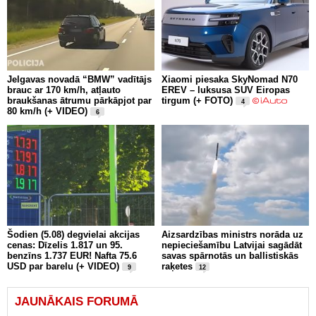
Jelgavas novadā “BMW” vadītājs
Xiaomi piesaka SkyNomad N70
brauc ar 170 km/h, atļauto
EREV – luksusa SUV Eiropas
braukšanas ātrumu pārkāpjot par
tirgum (+ FOTO)
4
80 km/h (+ VIDEO)
6
Šodien (5.08) degvielai akcijas
Aizsardzības ministrs norāda uz
cenas: Dīzelis 1.817 un 95.
nepieciešamību Latvijai sagādāt
benzīns 1.737 EUR! Nafta 75.6
savas spārnotās un ballistiskās
USD par barelu (+ VIDEO)
raķetes
9
12
JAUNĀKAIS FORUMĀ