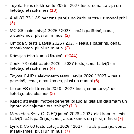
Toyota Hilux elektroauto 2026 - 2027 tests, cena Latvijā un
lietotāju atsauksmes
(13)
Audi 80 B3 1.8S benzīns pāreja no karburatora uz monošprici
(3)
MG S9 tests Latvijā 2026 / 2027 – reāls patēriņš, cena,
atsauksmes, plusi un mīnusi
(2)
Omoda 9 tests Latvijā 2026 / 2027 - reālais patēriņš, cena,
atsauksmes, plusi un mīnusi
(2)
Krievijas iebrukums Ukrainā!
(9044)
Zeekr 7X elektroauto 2026 - 2027 tests, cena Latvijā un
lietotāju atsauksmes
(4)
Toyota C-HR+ elektroauto tests Latvijā 2026 / 2027 – reāls
patēriņš, cena, atsauksmes, plusi un mīnusi
(6)
Lexus ES elektroauto 2026 - 2027 tests, cena Latvijā un
lietotāju atsauksmes
(3)
Kāpēc atsevišķi motodeģenerāti brauc ar tālajām gaismām un
ignorē aicinājumus tās izslēgt?
(11)
Mercedes-Benz GLC EQ jaunā 2026 - 2027 elektroauto tests
Latvijā reāls patēriņš, cena, atsauksmes un plusi, mīnusi
(9)
Lynk & Co 08 tests Latvijā 2026 / 2027 – reāls patēriņš, cena,
atsauksmes, plusi un mīnusi
(7)