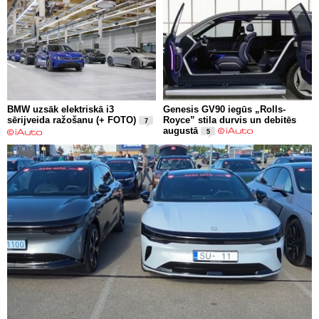
BMW uzsāk elektriskā i3
Genesis GV90 iegūs „Rolls-
sērijveida ražošanu (+ FOTO)
Royce” stila durvis un debitēs
7
augustā
5