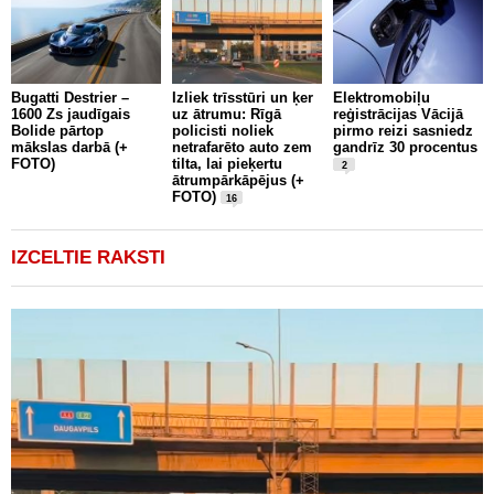
L
Ķ
Bugatti Destrier –
Izliek trīsstūri un ķer
Elektromobiļu
r
1600 Zs jaudīgais
uz ātrumu: Rīgā
reģistrācijas Vācijā
V
Bolide pārtop
policisti noliek
pirmo reizi sasniedz
mākslas darbā (+
netrafarēto auto zem
gandrīz 30 procentus
FOTO)
tilta, lai pieķertu
2
ātrumpārkāpējus (+
FOTO)
16
IZCELTIE RAKSTI