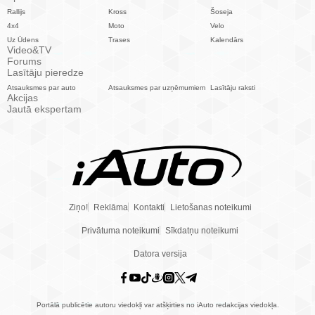
Rallijs
Kross
Šoseja
4x4
Moto
Velo
Uz Ūdens
Trases
Kalendārs
Video&TV
Forums
Lasītāju pieredze
Atsauksmes par auto
Atsauksmes par uzņēmumiem
Lasītāju raksti
Akcijas
Jautā ekspertam
Ziņo!
Reklāma
Kontakti
Lietošanas noteikumi
Privātuma noteikumi
Sīkdatņu noteikumi
Datora versija
Portālā publicētie autoru viedokļi var atšķirties no iAuto redakcijas viedokļa.