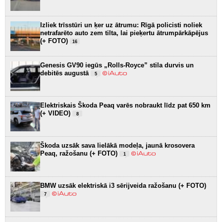
Izliek trīsstūri un ķer uz ātrumu: Rīgā policisti noliek
netrafarēto auto zem tilta, lai pieķertu ātrumpārkāpējus
(+ FOTO)
16
Genesis GV90 iegūs „Rolls-Royce” stila durvis un
debitēs augustā
5
Elektriskais Škoda Peaq varēs nobraukt līdz pat 650 km
(+ VIDEO)
8
Škoda uzsāk sava lielākā modeļa, jaunā krosovera
Peaq, ražošanu (+ FOTO)
1
BMW uzsāk elektriskā i3 sērijveida ražošanu (+ FOTO)
7