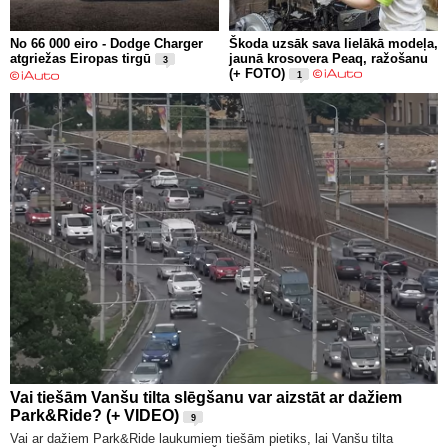
No 66 000 eiro - Dodge Charger
Škoda uzsāk sava lielākā modeļa,
atgriežas Eiropas tirgū
jaunā krosovera Peaq, ražošanu
3
(+ FOTO)
1
Vai tiešām Vanšu tilta slēgšanu var aizstāt ar dažiem
Park&Ride? (+ VIDEO)
9
Vai ar dažiem Park&Ride laukumiem tiešām pietiks, lai Vanšu tilta