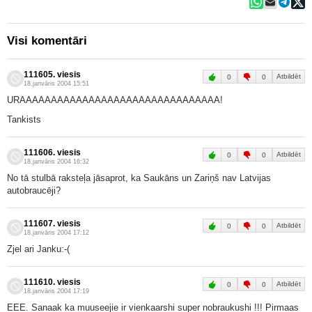
Visi komentāri
111605. viesis
Atbildēt
0
0
18.janvāris 2004 15:51
URAAAAAAAAAAAAAAAAAAAAAAAAAAAAAAAA!
Tankists
111606. viesis
Atbildēt
0
0
18.janvāris 2004 16:32
No tā stulbā raksteļa jāsaprot, ka Saukāns un Zariņš nav Latvijas
autobraucēji?
111607. viesis
Atbildēt
0
0
18.janvāris 2004 17:12
Zjel ari Janku:-(
111610. viesis
Atbildēt
0
0
18.janvāris 2004 17:19
EEE. Sanaak ka muuseejie ir vienkaarshi super nobraukushi !!! Pirmaas