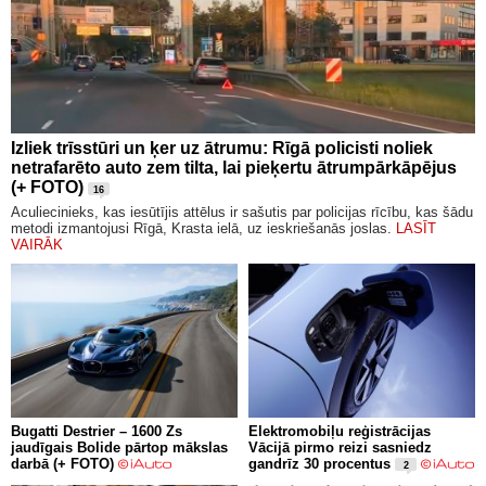
Izliek trīsstūri un ķer uz ātrumu: Rīgā policisti noliek
netrafarēto auto zem tilta, lai pieķertu ātrumpārkāpējus
(+ FOTO)
16
Aculiecinieks, kas iesūtījis attēlus ir sašutis par policijas rīcību, kas šādu
metodi izmantojusi Rīgā, Krasta ielā, uz ieskriešanās joslas.
LASĪT
VAIRĀK
Bugatti Destrier – 1600 Zs
Elektromobiļu reģistrācijas
jaudīgais Bolide pārtop mākslas
Vācijā pirmo reizi sasniedz
darbā (+ FOTO)
gandrīz 30 procentus
2