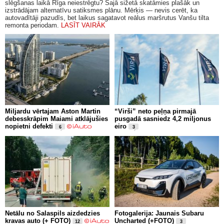
slēgšanas laikā Rīga neiestrēgtu? Šajā sižetā skatāmies plašāk un
izstrādājam alternatīvu satiksmes plānu. Mērķis — nevis cerēt, ka
autovadītāji pazudīs, bet laikus sagatavot reālus maršrutus Vanšu tilta
remonta periodam.
LASĪT VAIRĀK
Miljardu vērtajam Aston Martin
“Virši” neto peļņa pirmajā
debesskrāpim Maiami atklājušies
pusgadā sasniedz 4,2 miljonus
nopietni defekti
eiro
6
3
Netālu no Salaspils aizdedzies
Fotogalerija: Jaunais Subaru
kravas auto (+ FOTO)
Uncharted (+FOTO)
12
3