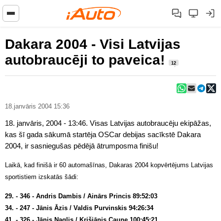
Dakara 2004 - Visi Latvijas
autobraucēji to paveica!
12
18.janvāris 2004 15:36
18. janvāris, 2004 - 13:46. Visas Latvijas autobraucēju ekipāžas,
kas šī gada sākumā startēja OSCar debijas sacīkstē Dakara
2004, ir sasniegušas pēdējā ātrumposma finišu!
Laikā, kad finišā ir 60 automašīnas, Dakaras 2004 kopvērtējums Latvijas
sportistiem izskatās šādi:
29. - 346 - Andris Dambis / Ainārs Princis 89:52:03
34. - 247 - Jānis Āzis / Valdis Purvinskis 94:26:34
41. - 326 - Jānis Naglis / Krišjānis Caune 100:45:21