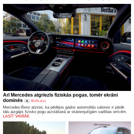
Arī Mercedes atgriezīs fiziskās pogas, tomēr ekrāni
dominēs
6
Mercedes-Benz atzinis, ka pēdējos gados automobiļu salonos ir pārāk
tālu aizgājis fizisko pogu aizstāšanā ar skārienjutīgām vadības ierīcēm.
LASĪT VAIRĀK