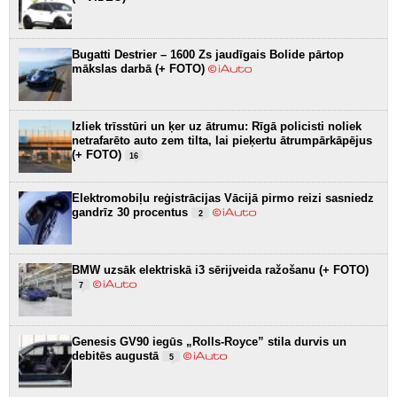
Bugatti Destrier – 1600 Zs jaudīgais Bolide pārtop
mākslas darbā (+ FOTO)
Izliek trīsstūri un ķer uz ātrumu: Rīgā policisti noliek
netrafarēto auto zem tilta, lai pieķertu ātrumpārkāpējus
(+ FOTO)
16
Elektromobiļu reģistrācijas Vācijā pirmo reizi sasniedz
gandrīz 30 procentus
2
BMW uzsāk elektriskā i3 sērijveida ražošanu (+ FOTO)
7
Genesis GV90 iegūs „Rolls-Royce” stila durvis un
debitēs augustā
5