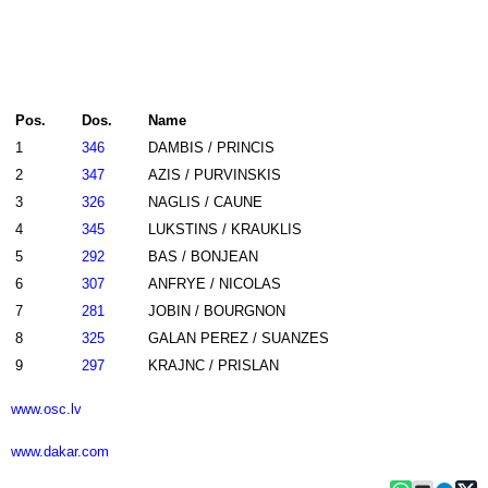
Pos.
Dos.
Name
1
346
DAMBIS / PRINCIS
2
347
AZIS / PURVINSKIS
3
326
NAGLIS / CAUNE
4
345
LUKSTINS / KRAUKLIS
5
292
BAS / BONJEAN
6
307
ANFRYE / NICOLAS
7
281
JOBIN / BOURGNON
8
325
GALAN PEREZ / SUANZES
9
297
KRAJNC / PRISLAN
www.osc.lv
www.dakar.com