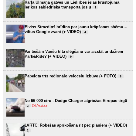
Kārļa Ulmaņa gatves un Lielirbes ielas krustojumā
ierīkos sabiedriskā transporta joslu
7
Elviss Strazdiņš brīdina par jaunu krāpšanas shēmu –
viltus Google zvani (+ VIDEO)
4
Vai tiešām Vanšu tilta slēgšanu var aizstāt ar dažiem
Park&Ride? (+ VIDEO)
9
Pabeigta trīs reģionālo veloceļu izbūve (+ FOTO)
8
No 66 000 eiro - Dodge Charger atgriežas Eiropas tirgū
3
LVRTC: Robežas aprīkošana rit pēc plāniem (+ VIDEO)
2