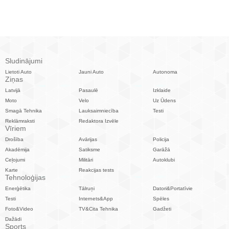
Sludinājumi
Lietoti Auto
Jauni Auto
Autonoma
Ziņas
Latvijā
Pasaulē
Izklaide
Moto
Velo
Uz Ūdens
Smagā Tehnika
Lauksaimniecība
Testi
Reklāmraksti
Redaktora Izvēle
Vīriem
Drošība
Avārijas
Policija
Akadēmija
Satiksme
Garāžā
Ceļojumi
Militāri
Autoklubi
Karte
Reakcijas tests
Tehnoloģijas
Enerģētika
Tālruņi
Datori&Portatīvie
Testi
Internets&App
Spēles
Foto&Video
TV&Cita Tehnika
Gadžeti
Dažādi
Sports