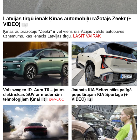
Latvijas tirgū ienāk Ķīnas automobiļu ražotājs Zeekr (+
VIDEO)
12
Ķīnas autoražotājs "Zeekr" ir vēl viens šīs Āzijas valsts autobūves
uzņēmums, kas ienācis Latvijas tirgū.
LASĪT VAIRĀK
Volkswagen ID. Aura T6 – jauns
Jaunais KIA Seltos nāks palīgā
elektriskais SUV ar modernām
populārajam KIA Sportage (+
tehnoloģijām Ķīnai
VIDEO)
2
2