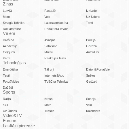
Ziņas
Latvijā
Pasaulē
Izklaide
Moto
Velo
Uz Ūdens
Smagā Tehnika
Lauksaimniecība
Testi
Reklāmraksti
Redaktora Izvēle
Vīriem
Drošība
Avārijas
Policija
Akadēmija
Satiksme
Garāžā
Ceļojumi
Militāri
Autoklubi
Karte
Reakcijas tests
Tehnoloģijas
Enerģētika
Tālruņi
Datori&Portatīvie
Testi
Internets&App
Spēles
Foto&Video
TV&Cita Tehnika
Gadžeti
Dažādi
Sports
Rallijs
Kross
Šoseja
4x4
Moto
Velo
Uz Ūdens
Trases
Kalendārs
Video&TV
Forums
Lasītāju pieredze