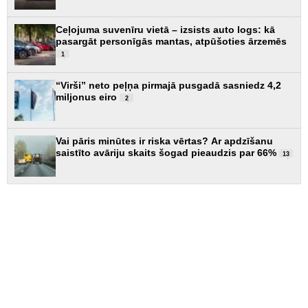
Ceļojuma suvenīru vietā – izsists auto logs: kā
pasargāt personīgās mantas, atpūšoties ārzemēs
1
“Virši” neto peļņa pirmajā pusgadā sasniedz 4,2
miljonus eiro
2
Vai pāris minūtes ir riska vērtas? Ar apdzīšanu
saistīto avāriju skaits šogad pieaudzis par 66%
13