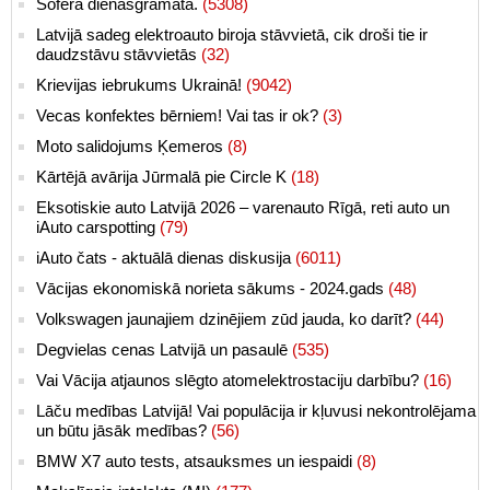
Šofera dienasgrāmata.
(5308)
Latvijā sadeg elektroauto biroja stāvvietā, cik droši tie ir
daudzstāvu stāvvietās
(32)
Krievijas iebrukums Ukrainā!
(9042)
Vecas konfektes bērniem! Vai tas ir ok?
(3)
Moto salidojums Ķemeros
(8)
Kārtējā avārija Jūrmalā pie Circle K
(18)
Eksotiskie auto Latvijā 2026 – varenauto Rīgā, reti auto un
iAuto carspotting
(79)
iAuto čats - aktuālā dienas diskusija
(6011)
Vācijas ekonomiskā norieta sākums - 2024.gads
(48)
Volkswagen jaunajiem dzinējiem zūd jauda, ko darīt?
(44)
Degvielas cenas Latvijā un pasaulē
(535)
Vai Vācija atjaunos slēgto atomelektrostaciju darbību?
(16)
Lāču medības Latvijā! Vai populācija ir kļuvusi nekontrolējama
un būtu jāsāk medības?
(56)
BMW X7 auto tests, atsauksmes un iespaidi
(8)