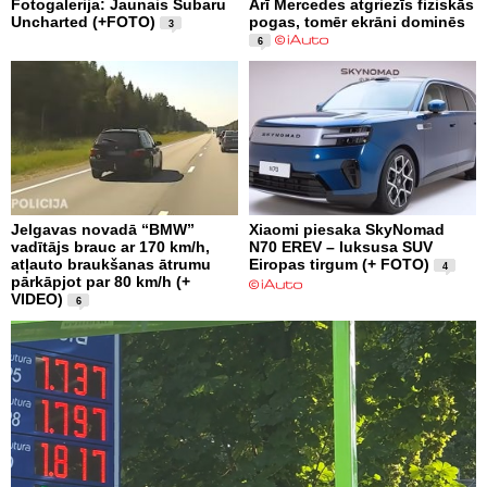
Fotogalerija: Jaunais Subaru
Arī Mercedes atgriezīs fiziskās
Uncharted (+FOTO)
pogas, tomēr ekrāni dominēs
3
6
Jelgavas novadā “BMW”
Xiaomi piesaka SkyNomad
vadītājs brauc ar 170 km/h,
N70 EREV – luksusa SUV
atļauto braukšanas ātrumu
Eiropas tirgum (+ FOTO)
4
pārkāpjot par 80 km/h (+
VIDEO)
6