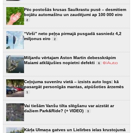
Pēc postošās krusas Saulkrastu pusē – desmitiem
bojātu automašīnu un zaudējumi ap 100 000 eiro
2
“Virši” neto peļņa pirmajā pusgadā sasniedz 4,2
miljonus eiro
2
Miljardu vērtajam Aston Martin debesskrāpim
Maiami atklājušies nopietni defekti
6
Ceļojuma suvenīru vietā – izsists auto logs: kā
pasargāt personīgās mantas, atpūšoties ārzemēs
1
Vai tiešām Vanšu tilta slēgšanu var aizstāt ar
dažiem Park&Ride? (+ VIDEO)
3
Kārļa Ulmaņa gatves un Lielirbes ielas krustojumā