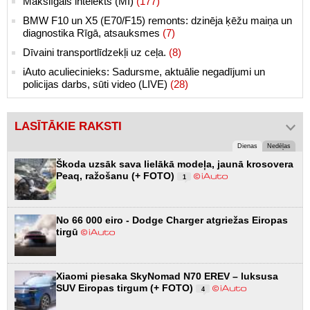
Makslīgais intelekts (MI)
(177)
BMW F10 un X5 (E70/F15) remonts: dzinēja ķēžu maiņa un
diagnostika Rīgā, atsauksmes
(7)
Dīvaini transportlīdzekļi uz ceļa.
(8)
iAuto aculiecinieks: Sadursme, aktuālie negadījumi un
policijas darbs, sūti video (LIVE)
(28)
LASĪTĀKIE RAKSTI
Dienas
Nedēļas
Škoda uzsāk sava lielākā modeļa, jaunā krosovera
Peaq, ražošanu (+ FOTO)
1
No 66 000 eiro - Dodge Charger atgriežas Eiropas
tirgū
Xiaomi piesaka SkyNomad N70 EREV – luksusa
SUV Eiropas tirgum (+ FOTO)
4