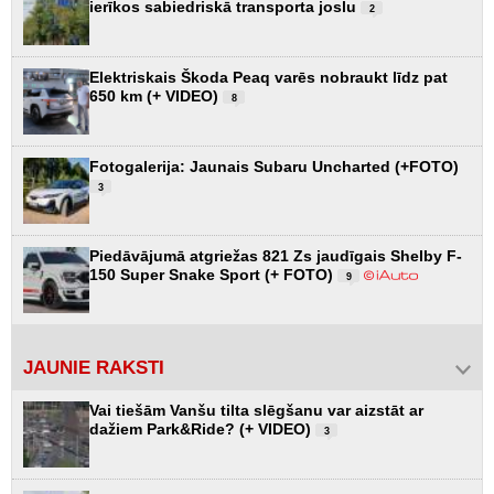
ierīkos sabiedriskā transporta joslu
2
Elektriskais Škoda Peaq varēs nobraukt līdz pat
650 km (+ VIDEO)
8
Fotogalerija: Jaunais Subaru Uncharted (+FOTO)
3
Piedāvājumā atgriežas 821 Zs jaudīgais Shelby F-
150 Super Snake Sport (+ FOTO)
9
JAUNIE RAKSTI
Vai tiešām Vanšu tilta slēgšanu var aizstāt ar
dažiem Park&Ride? (+ VIDEO)
3