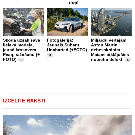
tirgū
Škoda uzsāk sava
Fotogalerija:
Miljardu vērtajam
P
lielākā modeļa,
Jaunais Subaru
Aston Martin
k
jaunā krosovera
Uncharted (+FOTO)
debesskrāpim
p
Peaq, ražošanu (+
Maiami atklājušies
b
3
FOTO)
nopietni defekti
u
1
6
1
IZCELTIE RAKSTI