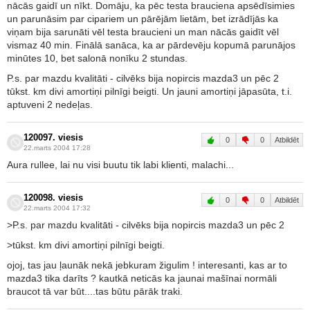
nācās gaidī un nīkt. Domāju, ka pēc testa brauciena apsēdīsimies
un parunāsim par cipariem un pārējām lietām, bet izrādījās ka
viņam bija sarunāti vēl testa braucieni un man nācās gaidīt vēl
vismaz 40 min. Finālā sanāca, ka ar pārdevēju kopumā parunājos
minūtes 10, bet salonā nonīku 2 stundas.
P.s. par mazdu kvalitāti - cilvēks bija nopircis mazda3 un pēc 2
tūkst. km divi amortiņi pilnīgi beigti. Un jauni amortiņi jāpasūta, t.i.
aptuveni 2 nedeļas.
120097. viesis
0
0
Atbildēt
22.marts 2004 17:28
Aura rullee, lai nu visi buutu tik labi klienti, malachi...
120098. viesis
0
0
Atbildēt
22.marts 2004 17:32
>P.s. par mazdu kvalitāti - cilvēks bija nopircis mazda3 un pēc 2
>tūkst. km divi amortiņi pilnīgi beigti.
ojoj, tas jau ļaunāk nekā jebkuram žigulim ! interesanti, kas ar to
mazda3 tika darīts ? kautkā neticās ka jaunai mašīnai normāli
braucot tā var būt....tas būtu pārāk traki.