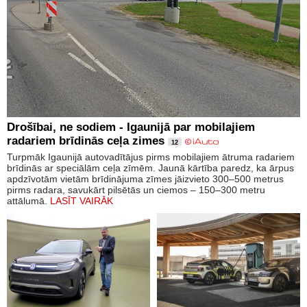
Drošībai, ne sodiem - Igaunijā par mobilajiem
radariem brīdinās ceļa zimes
12
Turpmāk Igaunijā autovadītājus pirms mobilajiem ātruma radariem
brīdinās ar speciālām ceļa zīmēm. Jaunā kārtība paredz, ka ārpus
apdzīvotām vietām brīdinājuma zīmes jāizvieto 300–500 metrus
pirms radara, savukārt pilsētās un ciemos – 150–300 metru
attālumā.
LASĪT VAIRĀK