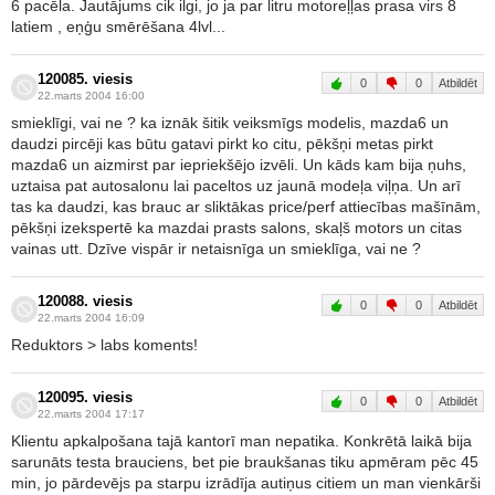
6 pacēla. Jautājums cik ilgi, jo ja par litru motoreļļas prasa virs 8
latiem , eņģu smērēšana 4lvl...
120085. viesis
0
0
Atbildēt
22.marts 2004 16:00
smieklīgi, vai ne ? ka iznāk šitik veiksmīgs modelis, mazda6 un
daudzi pircēji kas būtu gatavi pirkt ko citu, pēkšņi metas pirkt
mazda6 un aizmirst par iepriekšējo izvēli. Un kāds kam bija ņuhs,
uztaisa pat autosalonu lai paceltos uz jaunā modeļa viļņa. Un arī
tas ka daudzi, kas brauc ar sliktākas price/perf attiecības mašīnām,
pēkšņi izekspertē ka mazdai prasts salons, skaļš motors un citas
vainas utt. Dzīve vispār ir netaisnīga un smieklīga, vai ne ?
120088. viesis
0
0
Atbildēt
22.marts 2004 16:09
Reduktors > labs koments!
120095. viesis
0
0
Atbildēt
22.marts 2004 17:17
Klientu apkalpošana tajā kantorī man nepatika. Konkrētā laikā bija
sarunāts testa brauciens, bet pie braukšanas tiku apmēram pēc 45
min, jo pārdevējs pa starpu izrādīja autiņus citiem un man vienkārši