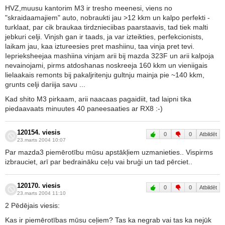
HVZ,muusu kantorim M3 ir tresho meenesi, viens no
"skraidaamajiem" auto, nobraukti jau >12 kkm un kalpo perfekti -
turklaat, par cik braukaa tirdznieciibas paarstaavis, tad tiek malti
jebkuri celji. Vinjsh gan ir taads, ja var izteikties, perfekcionists,
laikam jau, kaa iztureesies pret mashiinu, taa vinja pret tevi.
Ieprieksheejaa mashiina vinjam arii bij mazda 323F un arii kalpoja
nevainojami, pirms atdoshanas noskreeja 160 kkm un vieniigais
lielaakais remonts bij pakaljritenju gultnju mainja pie ~140 kkm,
grunts celji dariija savu ...
Kad shito M3 pirkaam, arii naacaas pagaidiit, tad laipni tika
piedaavaats minuutes 40 paneesaaties ar RX8 :-)
120154. viesis
0
0
Atbildēt
23.marts 2004 10:07
Par mazda3 piemērotību mūsu apstākļiem uzmanieties.. Vispirms
izbrauciet, arī par bedraināku ceļu vai bruģi un tad pērciet..
120170. viesis
0
0
Atbildēt
23.marts 2004 11:10
2 Pēdējais viesis:
Kas ir piemērotības mūsu ceļiem? Tas ka negrab vai tas ka nejūk