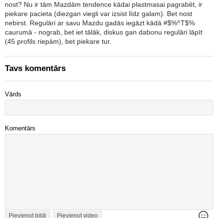
nost? Nu ir tām Mazdām tendence kādai plastmasai pagrabēt, ir
piekare pacieta (diezgan viegli var izsist līdz galam). Bet nost
nebirst. Regulāri ar savu Mazdu gadās iegāzt kādā #$%^T$%
caurumā - nograb, bet iet tālāk, diskus gan dabonu regulāri lāpīt
(45 profils riepām), bet piekare tur.
Tavs komentārs
Vārds
Komentārs
Pievienot bildi
Pievienot video