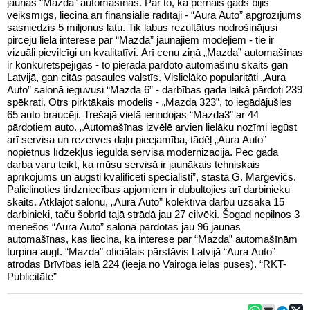
jaunas “Mazda” automašīnas. Par to, ka pērnais gads bijis
veiksmīgs, liecina arī finansiālie rādītāji - “Aura Auto” apgrozījums
sasniedzis 5 miljonus latu. Tik labus rezultātus nodrošinājusi
pircēju lielā interese par “Mazda” jaunajiem modeļiem - tie ir
vizuāli pievilcīgi un kvalitatīvi. Arī cenu ziņā „Mazda” automašīnas
ir konkurētspējīgas - to pierāda pārdoto automašīnu skaits gan
Latvijā, gan citās pasaules valstīs. Vislielāko popularitāti „Aura
Auto” salonā ieguvusi “Mazda 6” - darbības gada laikā pārdoti 239
spēkrati. Otrs pirktākais modelis - „Mazda 323”, to iegādājušies
65 auto braucēji. Trešajā vietā ierindojas “Mazda3” ar 44
pārdotiem auto. „Automašīnas izvēlē arvien lielāku nozīmi iegūst
arī servisa un rezerves daļu pieejamība, tādēļ „Aura Auto”
nopietnus līdzekļus iegulda servisa modernizācijā. Pēc gada
darba varu teikt, ka mūsu servisā ir jaunākais tehniskais
aprīkojums un augsti kvalificēti speciālisti”, stāsta G. Margēvičs.
Palielinoties tirdzniecības apjomiem ir dubultojies arī darbinieku
skaits. Atklājot salonu, „Aura Auto” kolektīvā darbu uzsāka 15
darbinieki, taču šobrīd tajā strādā jau 27 cilvēki. Šogad nepilnos 3
mēnešos “Aura Auto” salonā pārdotas jau 96 jaunas
automašīnas, kas liecina, ka interese par “Mazda” automašīnām
turpina augt. “Mazda” oficiālais pārstāvis Latvijā “Aura Auto”
atrodas Brīvības ielā 224 (ieeja no Vairoga ielas puses). “RKT-
Publicitāte”