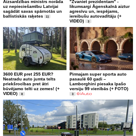
Aizsardzības ministrs norāda
"Zvaniet prezidentam" -
uz nepieciešamību Latvijai
likumsargi Āgenskalnā aiztur
sagādāt savas spārnotās un
agresīvu un, iespējams,
ballistiskās raķetes
iereibušu autovadītāju (+
11
VIDEO)
3
3600 EUR pret 255 EUR?
Pirmajam super sporta auto
Neatradu auto jumta telts
pasaulē 60 gadi –
priekšrocības pret ātri
Lamborghini piesaka īpašo
būvējamo telti uz zemes! (+
versiju 99 vienībās (+ FOTO)
VIDEO)
8
3