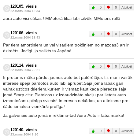
120105. viesis
0
0
Atbildēt
22.marts 2004 18:34
aura auto visi cūkas ! MMotorā tikai labi cilvēki.MMotors rullē !
120106. viesis
0
0
Atbildēt
22.marts 2004 18:43
Par tiem amortiņiem un vēl visādiem trokšņiem no mazdas3 arī ir
dzirdēts. Jocīgi ,jo salikts ta Japānā.
120114. viesis
0
0
Atbildēt
22.marts 2004 20:21
Ir protams māka pārdot jaunus auto,bet patērētājus-t.i. mani vairāk
interesē spēja pārdotos auto labi aprūpēt.Šajā jomā labāk gan
vairāk uzticos dīleriem,kuriem ir vismaz kaut kāda pieredze šajā
jomā.Starp citu: Pieteicos uz izdaudzināto akciju par lietotu auto
izmantošanu-pilnīgs sviests! Intereses nekādas, un atteksme pret
šādu iemaksu-vienkārši pretīga!
Ja galvenais auto jomā ir reklāma-tad Aura Auto ir laba marka!
120140. viesis
0
0
Atbildēt
23.marts 2004 8:16