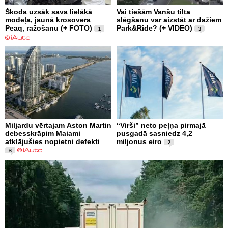
Škoda uzsāk sava lielākā
Vai tiešām Vanšu tilta
modeļa, jaunā krosovera
slēgšanu var aizstāt ar dažiem
Peaq, ražošanu (+ FOTO)
Park&Ride? (+ VIDEO)
1
3
Miljardu vērtajam Aston Martin
“Virši” neto peļņa pirmajā
debesskrāpim Maiami
pusgadā sasniedz 4,2
atklājušies nopietni defekti
miljonus eiro
2
6