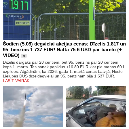
Šodien (5.08) degvielai akcijas cenas: Dīzelis 1.817 un
95. benzīns 1.737 EUR! Nafta 75.6 USD par barelu (+
VIDEO)
9
Dīzelis dārgāks par 28 centiem, bet 95. benzīns par 20 centiem
kopš 1. marta. Tas sanāk papildus +16.80 EUR klāt pie manas 60 l
uzpildes. Atgādinām, ka 2026. gada 1. martā cenas Latvijā, Neste
Lielupes DUS dīzeļdegvielai un 95. benzīnam bija 1.537 EUR.
LASĪT VAIRĀK