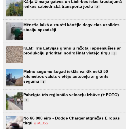
Kārļa Ulmaņa gatves un Lielirbes ielas krustojumā
ierīkos sabiedriskā transporta joslu
2
Mēneša laikā aizturēti kārtējie degvielas uzpildes
staciju apzadzēji
KEM: Trīs Latvijas granulu ražotāji apņēmušies ar
produkciju prioritāri nodrošināt vietējo tirgu
1
Melno segumu šogad ieklās vairāk nekā 50
kilometros valsts vietējo autoceļu ar grants
segumu
3
Pabeigta trīs reģionālo veloceļu izbūve (+ FOTO)
3
No 66 000 eiro - Dodge Charger atgriežas Eiropas
tirgū