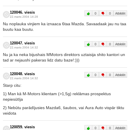
120046. viesis
0
0
Atbildēt
22.marts 2004 14:28
Nu noplauka vinjiem ka iznaaca 6taa Mazda. Savaadaak jau nu taa
buutu kaa buutu.
120047. viesis
0
0
Atbildēt
22.marts 2004 14:32
Nu ja ka neka bijushais MMotors direktors uztaisija shito kantori un
tad ar nejaushi pakeras lidz datu baze!:)))
120048. viesis
0
0
Atbildēt
22.marts 2004 14:32
Starp citu:
1) Man kā M-Motors klientam (>1,5g) reklāmas prospektus
nepiesūtīja
2) Nebūtu parādījusies Mazda6, šaubos, vai Aura Auto vispār tiktu
veidota
120059. viesis
0
0
Atbildēt