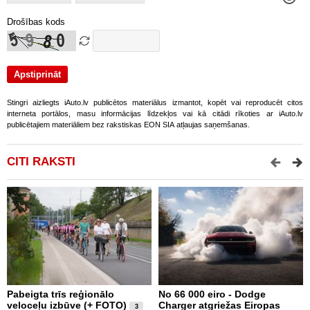
Drošības kods
Stingri aizliegts iAuto.lv publicētos materiālus izmantot, kopēt vai reproducēt citos
interneta portālos, masu informācijas līdzekļos vai kā citādi rīkoties ar iAuto.lv
publicētajiem materiāliem bez rakstiskas EON SIA atļaujas saņemšanas.
CITI RAKSTI
Pabeigta trīs reģionālo
No 66 000 eiro - Dodge
A
veloceļu izbūve (+ FOTO)
Charger atgriežas Eiropas
p
3