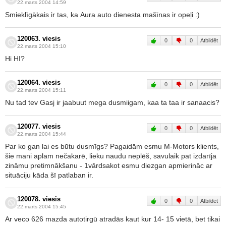
22.marts 2004 14:59
Smieklīgākais ir tas, ka Aura auto dienesta mašīnas ir opeļi :)
120063. viesis
0
0
Atbildēt
22.marts 2004 15:10
Hi HI?
120064. viesis
0
0
Atbildēt
22.marts 2004 15:11
Nu tad tev Gasj ir jaabuut mega dusmiigam, kaa ta taa ir sanaacis?
120077. viesis
0
0
Atbildēt
22.marts 2004 15:44
Par ko gan lai es būtu dusmīgs? Pagaidām esmu M-Motors klients,
šie mani aplam nečakarē, lieku naudu neplēš, savulaik pat izdarīja
zināmu pretimnākšanu - 1vārdsakot esmu diezgan apmierināc ar
situāciju kāda šī patlaban ir.
120078. viesis
0
0
Atbildēt
22.marts 2004 15:45
Ar veco 626 mazda autotirgū atradās kaut kur 14- 15 vietā, bet tikai