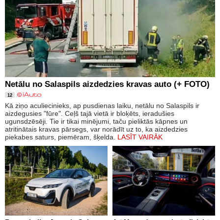
Netālu no Salaspils aizdedzies kravas auto (+ FOTO)
12
Kā ziņo aculiecinieks, ap pusdienas laiku, netālu no Salaspils ir
aizdegusies "fūre". Ceļš tajā vietā ir bloķēts, ieradušies
ugunsdzēsēji. Tie ir tikai minējumi, taču pieliktās kāpnes un
atritinātais kravas pārsegs, var norādīt uz to, ka aizdedzies
piekabes saturs, piemēram, šķelda.
LASĪT VAIRĀK