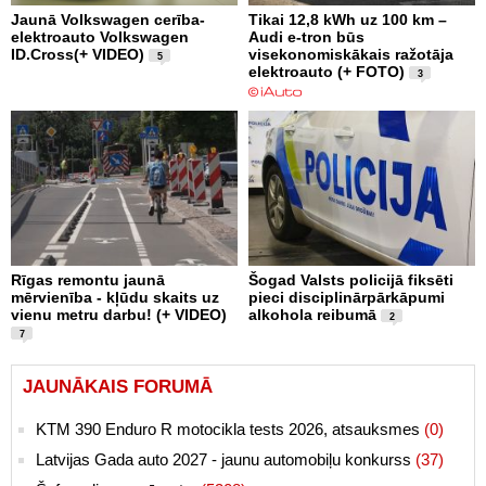
Jaunā Volkswagen cerība-
Tikai 12,8 kWh uz 100 km –
elektroauto Volkswagen
Audi e-tron būs
ID.Cross(+ VIDEO)
visekonomiskākais ražotāja
5
elektroauto (+ FOTO)
3
Rīgas remontu jaunā
Šogad Valsts policijā fiksēti
mērvienība - kļūdu skaits uz
pieci disciplinārpārkāpumi
vienu metru darbu! (+ VIDEO)
alkohola reibumā
2
7
JAUNĀKAIS FORUMĀ
KTM 390 Enduro R motocikla tests 2026, atsauksmes
(0)
Latvijas Gada auto 2027 - jaunu automobiļu konkurss
(37)