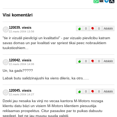
Visi komentāri
120039. viesis
0
0
Atbildēt
22.marts 2004 13:56
"tie ir vizuāli pievilcīgi un kvalitatīvi" - par vizualo pievilcibu katram
savas domas un par kvalitati var spriest tikai peec nobrauktiem
tuukstioshiem...
120042. viesis
0
0
Atbildēt
22.marts 2004 14:06
Un, ka gads?????
Labak butu salidzinajushi ka viens dileris, ka otrs......
120045. viesis
0
0
Atbildēt
22.marts 2004 14:27
Dzeki jau nesaka ka vinji no vecaa kantora M-Motors nozaga
klientu datu bāzi un visiem M-Motors klientiem piesuutiija
reklaamas prospektus. Citur pasaulee par to puikas dabuutu
seedeet, bet ne jau muusu suuda valstii.