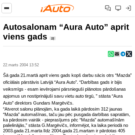
Autosalonam “Aura Auto” aprit
viens gads
22
22.marts 2004 13:52
Šā gada 21.martā aprit viens gads kopš darbu sācis otrs “Mazda”
oficiālais pārstāvis Latvijā “Aura Auto”. “Darbības gads ir bijis
veiksmīgs - esam ievērojami pārsnieguši plānotos pārdošanas
apjomus un nostiprinājuši savu vietu auto tirgū, ” stāsta “Aura
Auto” direktors Gundars Margēvičs.
“Atverot salonu plānojām, ka gada laikā pārdosim 312 jaunas
“Mazda” automašīnas, taču jau pēc pusgada darbības sapratām,
ka pārdosim vairāk - pieprasījums pēc “Mazda” automašīnām
palielinājās,” stāsta G.Margēvičs, informējot, ka laika periodā no
2003.gada 21.marta līdz 2004.gada 21.martam ir pārdotas 405