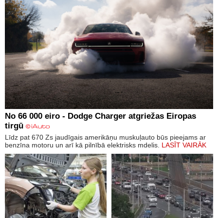
No 66 000 eiro - Dodge Charger atgriežas Eiropas
tirgū
Līdz pat 670 Zs jaudīgais amerikāņu muskuļauto būs pieejams ar
benzīna motoru un arī kā pilnībā elektrisks mdelis.
LASĪT VAIRĀK