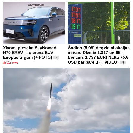
Xiaomi piesaka SkyNomad
Šodien (5.08) degvielai akcijas
N70 EREV – luksusa SUV
cenas: Dīzelis 1.817 un 95.
Eiropas tirgum (+ FOTO)
benzīns 1.737 EUR! Nafta 75.6
4
USD par barelu (+ VIDEO)
9