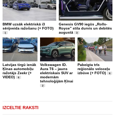
BMW uzsāk elektriskā i3
Genesis GV90 iegūs „Rolls-
N
sērijveida ražošanu (+ FOTO)
Royce” stila durvis un debitēs
C
augustā
t
1
3
Latvijas tirgū ienāk
Volkswagen ID.
Pabeigta trīs
F
Ķīnas automobiļu
Aura T6 – jauns
reģionālo veloceļu
J
ražotājs Zeekr (+
elektriskais SUV ar
izbūve (+ FOTO)
U
6
VIDEO)
modernām
6
tehnoloģijām Ķīnai
2
IZCELTIE RAKSTI