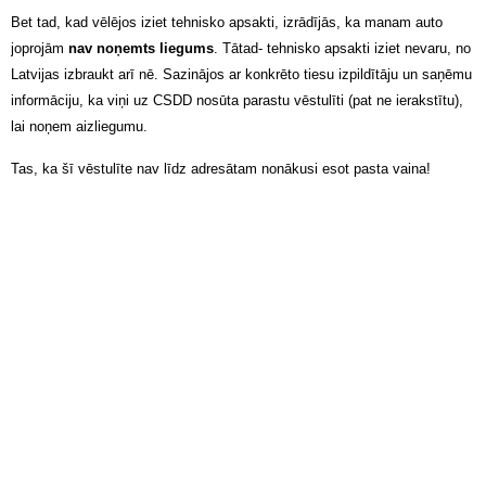
Bet tad, kad vēlējos iziet tehnisko apsakti, izrādījās, ka manam auto
joprojām
nav noņemts liegums
. Tātad- tehnisko apsakti iziet nevaru, no
Latvijas izbraukt arī nē. Sazinājos ar konkrēto tiesu izpildītāju un saņēmu
informāciju, ka viņi uz CSDD nosūta parastu vēstulīti (pat ne ierakstītu),
lai noņem aizliegumu.
Tas, ka šī vēstulīte nav līdz adresātam nonākusi esot pasta vaina!