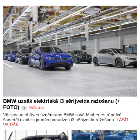
BMW uzsāk elektriskā i3 sērijveida ražošanu (+
FOTO)
1
Vācijas autobūves uzņēmums BMW savā Minhenes rūpnīcā
šonedēļ uzsācis jaunās paaudzes i3 sērijveida ražošanu.
LASĪT
VAIRĀK