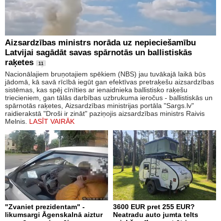
Aizsardzības ministrs norāda uz nepieciešamību
Latvijai sagādāt savas spārnotās un ballistiskās
raķetes
11
Nacionālajiem bruņotajiem spēkiem (NBS) jau tuvākajā laikā būs
jādomā, kā savā rīcībā iegūt gan efektīvas pretraķešu aizsardzības
sistēmas, kas spēj cīnīties ar ienaidnieka ballistisko raķešu
triecieniem, gan tālās darbības uzbrukuma ieročus - ballistiskās un
spārnotās raķetes, Aizsardzības ministrijas portāla "Sargs.lv"
raidierakstā "Droši ir zināt" paziņojis aizsardzības ministrs Raivis
Melnis.
LASĪT VAIRĀK
"Zvaniet prezidentam" -
3600 EUR pret 255 EUR?
likumsargi Āgenskalnā aiztur
Neatradu auto jumta telts