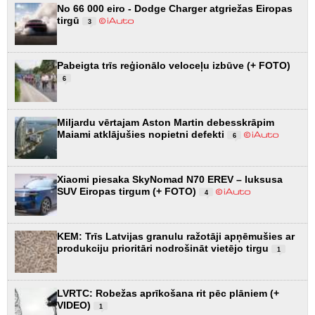
No 66 000 eiro - Dodge Charger atgriežas Eiropas
tirgū
3
Pabeigta trīs reģionālo veloceļu izbūve (+ FOTO)
6
Miljardu vērtajam Aston Martin debesskrāpim
Maiami atklājušies nopietni defekti
6
Xiaomi piesaka SkyNomad N70 EREV – luksusa
SUV Eiropas tirgum (+ FOTO)
4
KEM: Trīs Latvijas granulu ražotāji apņēmušies ar
produkciju prioritāri nodrošināt vietējo tirgu
1
LVRTC: Robežas aprīkošana rit pēc plāniem (+
VIDEO)
1