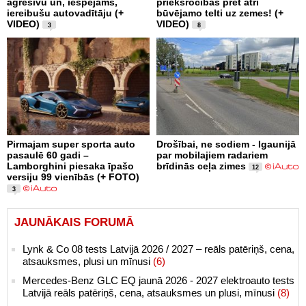
agresīvu un, iespējams,
priekšrocības pret ātri
iereibušu autovadītāju (+
būvējamo telti uz zemes! (+
VIDEO)
VIDEO)
3
8
Pirmajam super sporta auto
Drošībai, ne sodiem - Igaunijā
pasaulē 60 gadi –
par mobilajiem radariem
Lamborghini piesaka īpašo
brīdinās ceļa zimes
12
versiju 99 vienībās (+ FOTO)
3
JAUNĀKAIS FORUMĀ
Lynk & Co 08 tests Latvijā 2026 / 2027 – reāls patēriņš, cena,
atsauksmes, plusi un mīnusi
(6)
Mercedes-Benz GLC EQ jaunā 2026 - 2027 elektroauto tests
Latvijā reāls patēriņš, cena, atsauksmes un plusi, mīnusi
(8)