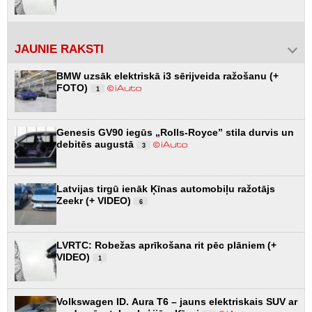
JAUNIE RAKSTI
BMW uzsāk elektriskā i3 sērijveida ražošanu (+
FOTO)
1
Genesis GV90 iegūs „Rolls-Royce” stila durvis un
debitēs augustā
3
Latvijas tirgū ienāk Ķīnas automobiļu ražotājs
Zeekr (+ VIDEO)
6
LVRTC: Robežas aprīkošana rit pēc plāniem (+
VIDEO)
1
Volkswagen ID. Aura T6 – jauns elektriskais SUV ar