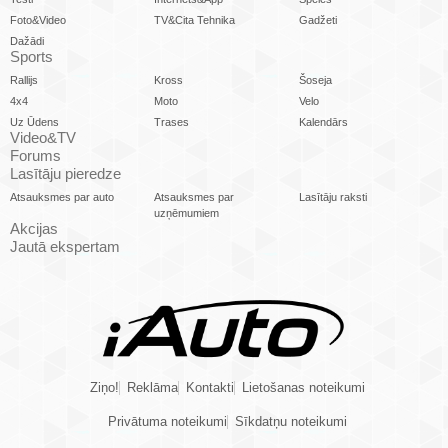
Foto&Video
TV&Cita Tehnika
Gadžeti
Dažādi
Sports
Rallijs
Kross
Šoseja
4x4
Moto
Velo
Uz Ūdens
Trases
Kalendārs
Video&TV
Forums
Lasītāju pieredze
Atsauksmes par auto
Atsauksmes par
Lasītāju raksti
uzņēmumiem
Akcijas
Jautā ekspertam
Ziņo!
Reklāma
Kontakti
Lietošanas noteikumi
Privātuma noteikumi
Sīkdatņu noteikumi