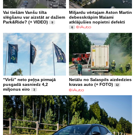
Vai tiešām Vanšu tilta
Miljardu vērtajam Aston Martin
slēgšanu var aizstāt ar dažiem
debesskrāpim Maiami
Park&Ride? (+ VIDEO)
atklājušies nopietni defekti
9
6
“Virši” neto peļņa pirmajā
Netālu no Salaspils aizdedzies
pusgadā sasniedz 4,2
kravas auto (+ FOTO)
12
miljonus eiro
3