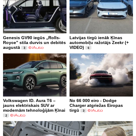
Genesis GV90 iegūs „Rolls-
Latvijas tirgū ienāk Ķīnas
Royce” stila durvis un debitēs
automobiļu ražotājs Zeekr (+
augustā
VIDEO)
3
6
Volkswagen ID. Aura T6 –
No 66 000 eiro - Dodge
jauns elektriskais SUV ar
Charger atgriežas Eiropas
modernām tehnoloģijām Ķīnai
tirgū
3
2