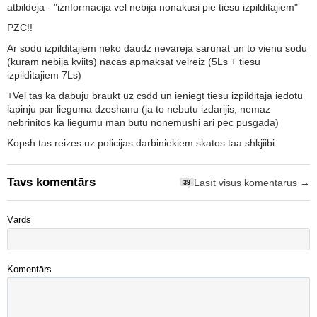
atbildeja - "iznformacija vel nebija nonakusi pie tiesu izpilditajiem"
PZC!!
Ar sodu izpilditajiem neko daudz nevareja sarunat un to vienu sodu
(kuram nebija kviits) nacas apmaksat velreiz (5Ls + tiesu
izpilditajiem 7Ls)
+Vel tas ka dabuju braukt uz csdd un ieniegt tiesu izpilditaja iedotu
lapinju par lieguma dzeshanu (ja to nebutu izdarijis, nemaz
nebrinitos ka liegumu man butu nonemushi ari pec pusgada)
Kopsh tas reizes uz policijas darbiniekiem skatos taa shkjiibi.
Tavs komentārs
Lasīt visus komentārus →
39
Vārds
Komentārs