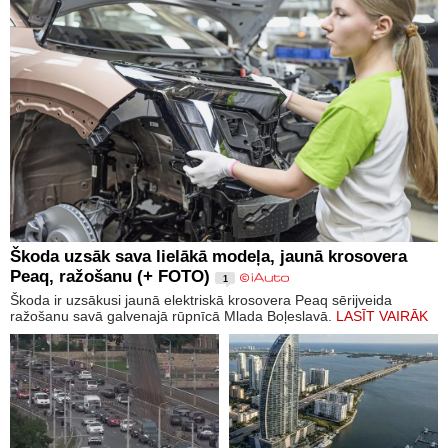
Škoda uzsāk sava lielākā modeļa, jaunā krosovera
Peaq, ražošanu (+ FOTO)
1
Škoda ir uzsākusi jaunā elektriskā krosovera Peaq sērijveida
ražošanu savā galvenajā rūpnīcā Mlada Boļeslavā.
LASĪT VAIRĀK