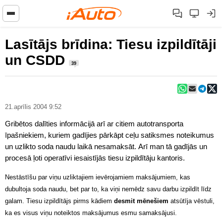
Lasītājs brīdina: Tiesu izpildītāji
un CSDD
39
21.aprīlis 2004 9:52
Gribētos dalīties informācijā arī ar citiem autotransporta
īpašniekiem, kuriem gadījies pārkāpt ceļu satiksmes noteikumus
un uzlikto soda naudu laikā nesamaksāt. Arī man tā gadījās un
procesā ļoti operatīvi iesaistījās tiesu izpildītāju kantoris.
Nestāstīšu par viņu uzliktajiem ievērojamiem maksājumiem, kas
dubultoja soda naudu, bet par to, ka viņi nemēdz savu darbu izpildīt līdz
galam. Tiesu izpildītājs pirms kādiem
desmit mēnešiem
atsūtīja vēstuli,
ka es visus viņu noteiktos maksājumus esmu samaksājusi.