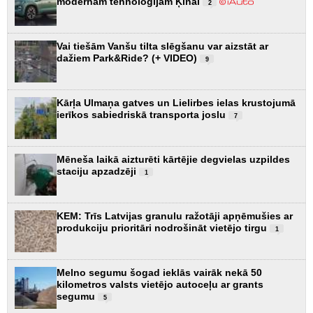
modernām tehnoloģijām Ķīnai
2
Vai tiešām Vanšu tilta slēgšanu var aizstāt ar
dažiem Park&Ride? (+ VIDEO)
9
Kārļa Ulmaņa gatves un Lielirbes ielas krustojumā
ierīkos sabiedriskā transporta joslu
7
Mēneša laikā aizturēti kārtējie degvielas uzpildes
staciju apzadzēji
1
KEM: Trīs Latvijas granulu ražotāji apņēmušies ar
produkciju prioritāri nodrošināt vietējo tirgu
1
Melno segumu šogad ieklās vairāk nekā 50
kilometros valsts vietējo autoceļu ar grants
segumu
5