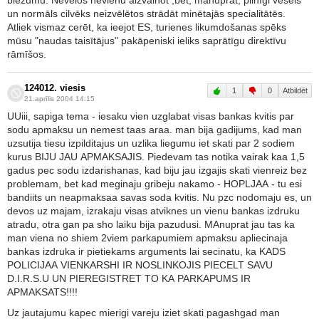
biezumu. Nevēlos nevienu aizvainot ,bet, manuprāt, pilnīgi vesels
un normāls cilvēks neizvēlētos strādāt minētajās specialitātēs.
Atliek vismaz cerēt, ka ieejot ES, turienes likumdošanas spēks
mūsu "naudas taisītājus" pakāpeniski ieliks saprātīgu direktīvu
rāmīšos.
124012. viesis
1
0
Atbildēt
21.aprīlis 2004 14:15
UUiii, sapiga tema - iesaku vien uzglabat visas bankas kvitis par
sodu apmaksu un nemest taas araa. man bija gadijums, kad man
uzsutija tiesu izpilditajus un uzlika liegumu iet skati par 2 sodiem
kurus BIJU JAU APMAKSAJIS. Piedevam tas notika vairak kaa 1,5
gadus pec sodu izdarishanas, kad biju jau izgajis skati vienreiz bez
problemam, bet kad meginaju gribeju nakamo - HOPLJAA - tu esi
bandiits un neapmaksaa savas soda kvitis. Nu pzc nodomaju es, un
devos uz majam, izrakaju visas atviknes un vienu bankas izdruku
atradu, otra gan pa sho laiku bija pazudusi. MAnuprat jau tas ka
man viena no shiem 2viem parkapumiem apmaksu apliecinaja
bankas izdruka ir pietiekams arguments lai secinatu, ka KADS
POLICIJAA VIENKARSHI IR NOSLINKOJIS PIECELT SAVU
D.I.R.S.U UN PIEREGISTRET TO KA PARKAPUMS IR
APMAKSATS!!!!
Uz jautajumu kapec mierigi vareju iziet skati pagashgad man