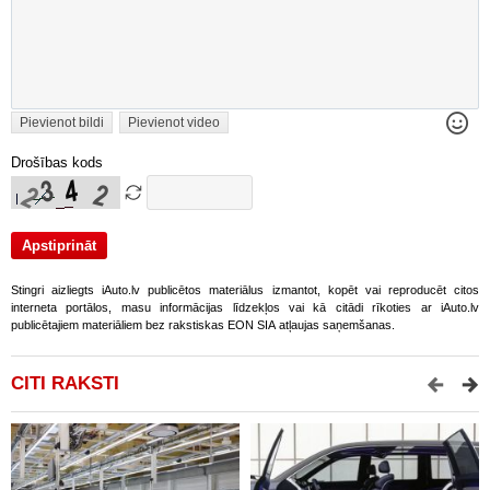
Pievienot bildi
Pievienot video
Drošības kods
Stingri aizliegts iAuto.lv publicētos materiālus izmantot, kopēt vai reproducēt citos
interneta portālos, masu informācijas līdzekļos vai kā citādi rīkoties ar iAuto.lv
publicētajiem materiāliem bez rakstiskas EON SIA atļaujas saņemšanas.
CITI RAKSTI