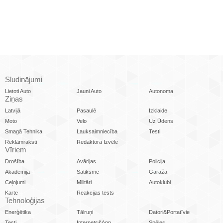
Sludinājumi
Lietoti Auto
Jauni Auto
Autonoma
Ziņas
Latvijā
Pasaulē
Izklaide
Moto
Velo
Uz Ūdens
Smagā Tehnika
Lauksaimniecība
Testi
Reklāmraksti
Redaktora Izvēle
Vīriem
Drošība
Avārijas
Policija
Akadēmija
Satiksme
Garāžā
Ceļojumi
Militāri
Autoklubi
Karte
Reakcijas tests
Tehnoloģijas
Enerģētika
Tālruņi
Datori&Portatīvie
Testi
Internets&App
Spēles