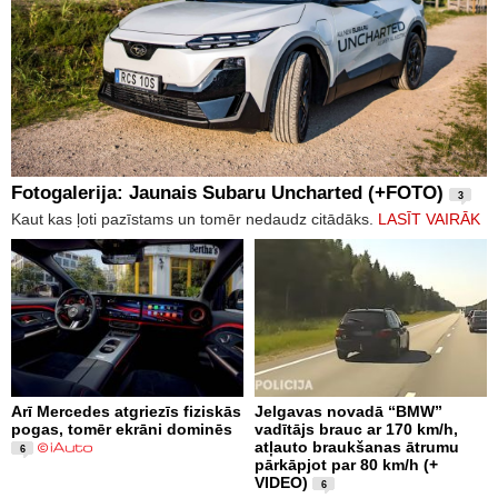
Fotogalerija: Jaunais Subaru Uncharted (+FOTO)
3
Kaut kas ļoti pazīstams un tomēr nedaudz citādāks.
LASĪT VAIRĀK
Arī Mercedes atgriezīs fiziskās
Jelgavas novadā “BMW”
pogas, tomēr ekrāni dominēs
vadītājs brauc ar 170 km/h,
atļauto braukšanas ātrumu
6
pārkāpjot par 80 km/h (+
VIDEO)
6