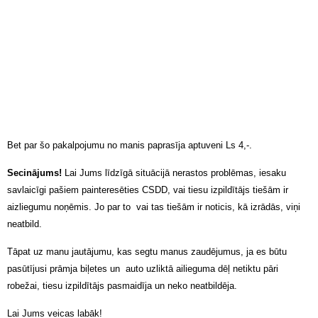
Bet par šo pakalpojumu no manis paprasīja aptuveni Ls 4,-.
Secinājums!
Lai Jums līdzīgā situācijā nerastos problēmas, iesaku
savlaicīgi pašiem painteresēties CSDD, vai tiesu izpildītājs tiešām ir
aizliegumu noņēmis. Jo par to vai tas tiešām ir noticis, kā izrādās, viņi
neatbild.
Tāpat uz manu jautājumu, kas segtu manus zaudējumus, ja es būtu
pasūtījusi prāmja biļetes un auto uzliktā ailieguma dēļ netiktu pāri
robežai, tiesu izpildītājs pasmaidīja un neko neatbildēja.
Lai Jums veicas labāk!