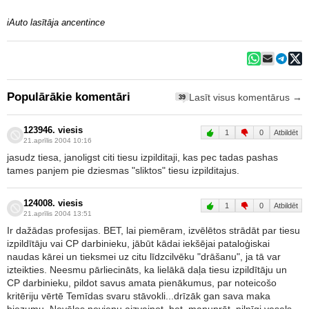
iAuto lasītāja ancentince
Populārākie komentāri
Lasīt visus komentārus →
39
123946. viesis
1
0
Atbildēt
21.aprīlis 2004 10:16
jasudz tiesa, janoligst citi tiesu izpilditaji, kas pec tadas pashas
tames panjem pie dziesmas "sliktos" tiesu izpilditajus.
124008. viesis
1
0
Atbildēt
21.aprīlis 2004 13:51
Ir dažādas profesijas. BET, lai piemēram, izvēlētos strādāt par tiesu
izpildītāju vai CP darbinieku, jābūt kādai iekšējai pataloģiskai
naudas kārei un tieksmei uz citu līdzcilvēku "drāšanu", ja tā var
izteikties. Neesmu pārliecināts, ka lielākā daļa tiesu izpildītāju un
CP darbinieku, pildot savus amata pienākumus, par noteicošo
kritēriju vērtē Temīdas svaru stāvokli...drīzāk gan sava maka