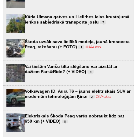
Kārļa Ulmaņa gatves un Lielirbes ielas krustojumā
ierīkos sabiedriskā transporta joslu
7
Škoda uzsāk sava lielākā modeļa, jaunā krosovera
Peaq, ražošanu (+ FOTO)
1
Vai tiešām Vanšu tilta slēgšanu var aizstāt ar
dažiem Park&Ride? (+ VIDEO)
9
Volkswagen ID. Aura T6 – jauns elektriskais SUV ar
modernām tehnoloģijām Ķīnai
2
Elektriskais Škoda Peaq varēs nobraukt līdz pat
650 km (+ VIDEO)
8