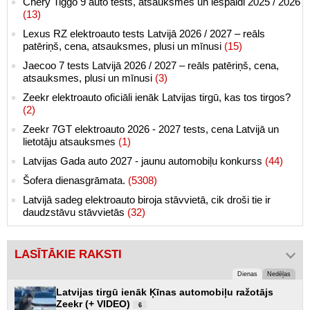
Chery Tiggo 9 auto tests, atsauksmes un iespaidi 2025 / 2026
(13)
Lexus RZ elektroauto tests Latvijā 2026 / 2027 – reāls
patēriņš, cena, atsauksmes, plusi un mīnusi
(15)
Jaecoo 7 tests Latvijā 2026 / 2027 – reāls patēriņš, cena,
atsauksmes, plusi un mīnusi
(3)
Zeekr elektroauto oficiāli ienāk Latvijas tirgū, kas tos tirgos?
(2)
Zeekr 7GT elektroauto 2026 - 2027 tests, cena Latvijā un
lietotāju atsauksmes
(1)
Latvijas Gada auto 2027 - jaunu automobiļu konkurss
(44)
Šofera dienasgrāmata.
(5308)
Latvijā sadeg elektroauto biroja stāvvietā, cik droši tie ir
daudzstāvu stāvvietās
(32)
LASĪTĀKIE RAKSTI
Dienas
Nedēļas
Latvijas tirgū ienāk Ķīnas automobiļu ražotājs
Zeekr (+ VIDEO)
6