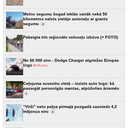
Melno segumu šogad ieklās vairāk nekā 50
kilometros valsts vietējo autoceļu ar grants
segumu
2
Pabeigta trīs reģionālo veloceļu izbūve (+ FOTO)
No 66 000 eiro - Dodge Charger atgriežas Eiropas
tirgū
Ceļojuma suvenīru vietā – izsists auto logs: kā
pasargāt personīgās mantas, atpūšoties ārzemēs
1
“Virši” neto peļņa pirmajā pusgadā sasniedz 4,2
miljonus eiro
2