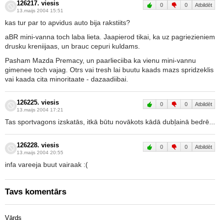
126217. viesis
0
0
Atbildēt
13.maijs 2004 15:51
kas tur par to apvidus auto bija rakstiits?
aBR mini-vanna toch laba lieta. Jaapierod tikai, ka uz pagriezieniem
drusku kreniijaas, un brauc cepuri kuldams.
Pasham Mazda Premacy, un paarlieciiba ka vienu mini-vannu
gimenee toch vajag. Otrs vai tresh lai buutu kaads mazs spridzeklis
vai kaada cita minoritaate - dazaadiibai.
126225. viesis
0
0
Atbildēt
13.maijs 2004 17:21
Tas sportvagons izskatās, itkā būtu novākots kādā dubļainā bedrē...
126228. viesis
0
0
Atbildēt
13.maijs 2004 20:55
infa vareeja buut vairaak :(
Tavs komentārs
Vārds