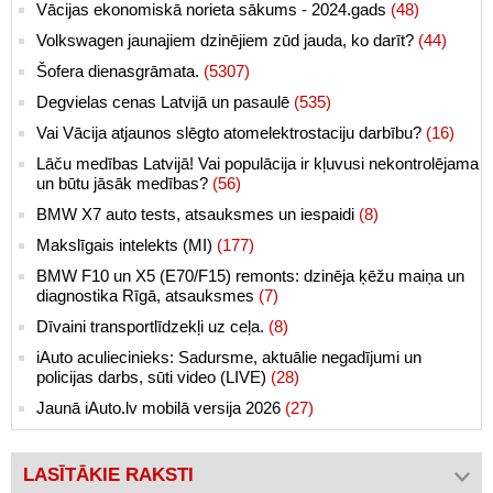
Vācijas ekonomiskā norieta sākums - 2024.gads
(48)
Volkswagen jaunajiem dzinējiem zūd jauda, ko darīt?
(44)
Šofera dienasgrāmata.
(5307)
Degvielas cenas Latvijā un pasaulē
(535)
Vai Vācija atjaunos slēgto atomelektrostaciju darbību?
(16)
Lāču medības Latvijā! Vai populācija ir kļuvusi nekontrolējama
un būtu jāsāk medības?
(56)
BMW X7 auto tests, atsauksmes un iespaidi
(8)
Makslīgais intelekts (MI)
(177)
BMW F10 un X5 (E70/F15) remonts: dzinēja ķēžu maiņa un
diagnostika Rīgā, atsauksmes
(7)
Dīvaini transportlīdzekļi uz ceļa.
(8)
iAuto aculiecinieks: Sadursme, aktuālie negadījumi un
policijas darbs, sūti video (LIVE)
(28)
Jaunā iAuto.lv mobilā versija 2026
(27)
LASĪTĀKIE RAKSTI