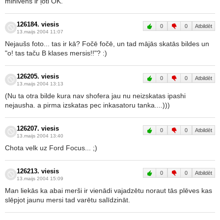
minivens ir ļoti OK.
126184. viesis
0
0
Atbildēt
13.maijs 2004 11:07
Nejaušs foto... tas ir kā? Fočē fočē, un tad mājās skatās bildes un
"o! tas taču B klases mersis!!"? :)
126205. viesis
0
0
Atbildēt
13.maijs 2004 13:13
(Nu ta otra bilde kura nav shofera jau nu neizskatas ipashi
nejausha. a pirma izskatas pec inkasatoru tanka....)))
126207. viesis
0
0
Atbildēt
13.maijs 2004 13:40
Chota velk uz Ford Focus... ;)
126213. viesis
0
0
Atbildēt
13.maijs 2004 15:09
Man liekās ka abai merši ir vienādi vajadzētu noraut tās plēves kas
slēpjot jaunu mersi tad varētu salīdzināt.