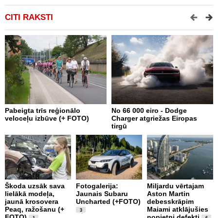
CITI RAKSTI
Pabeigta trīs reģionālo
No 66 000 eiro - Dodge
A
veloceļu izbūve (+ FOTO)
Charger atgriežas Eiropas
p
tirgū
Škoda uzsāk sava
Fotogalerija:
Miljardu vērtajam
P
lielākā modeļa,
Jaunais Subaru
Aston Martin
k
jaunā krosovera
Uncharted (+FOTO)
debesskrāpim
p
Peaq, ražošanu (+
Maiami atklājušies
b
3
FOTO)
nopietni defekti