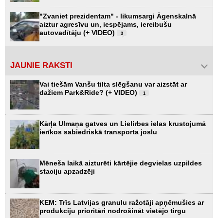
"Zvaniet prezidentam" - likumsargi Āgenskalnā
aiztur agresīvu un, iespējams, iereibušu
autovadītāju (+ VIDEO)
3
JAUNIE RAKSTI
Vai tiešām Vanšu tilta slēgšanu var aizstāt ar
dažiem Park&Ride? (+ VIDEO)
1
Kārļa Ulmaņa gatves un Lielirbes ielas krustojumā
ierīkos sabiedriskā transporta joslu
Mēneša laikā aizturēti kārtējie degvielas uzpildes
staciju apzadzēji
KEM: Trīs Latvijas granulu ražotāji apņēmušies ar
produkciju prioritāri nodrošināt vietējo tirgu