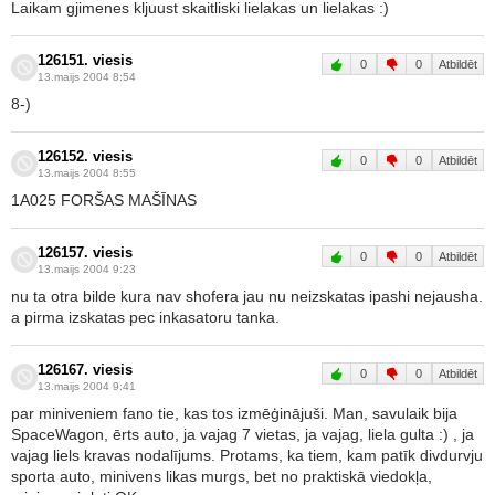
Laikam gjimenes kljuust skaitliski lielakas un lielakas :)
126151. viesis
0
0
Atbildēt
13.maijs 2004 8:54
8-)
126152. viesis
0
0
Atbildēt
13.maijs 2004 8:55
1A025 FORŠAS MAŠĪNAS
126157. viesis
0
0
Atbildēt
13.maijs 2004 9:23
nu ta otra bilde kura nav shofera jau nu neizskatas ipashi nejausha.
a pirma izskatas pec inkasatoru tanka.
126167. viesis
0
0
Atbildēt
13.maijs 2004 9:41
par miniveniem fano tie, kas tos izmēģinājuši. Man, savulaik bija
SpaceWagon, ērts auto, ja vajag 7 vietas, ja vajag, liela gulta :) , ja
vajag liels kravas nodalījums. Protams, ka tiem, kam patīk divdurvju
sporta auto, minivens likas murgs, bet no praktiskā viedokļa,