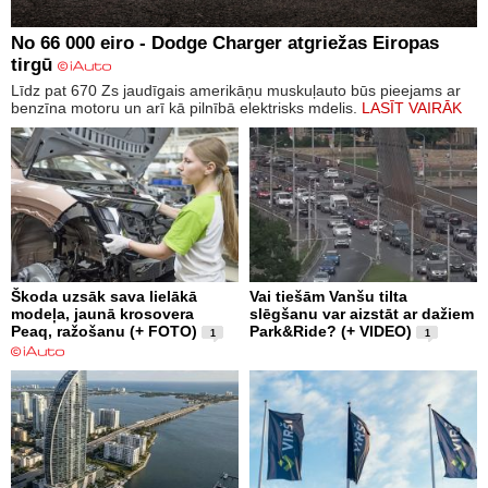
No 66 000 eiro - Dodge Charger atgriežas Eiropas
tirgū
Līdz pat 670 Zs jaudīgais amerikāņu muskuļauto būs pieejams ar
benzīna motoru un arī kā pilnībā elektrisks mdelis.
LASĪT VAIRĀK
Škoda uzsāk sava lielākā
Vai tiešām Vanšu tilta
modeļa, jaunā krosovera
slēgšanu var aizstāt ar dažiem
Peaq, ražošanu (+ FOTO)
Park&Ride? (+ VIDEO)
1
1