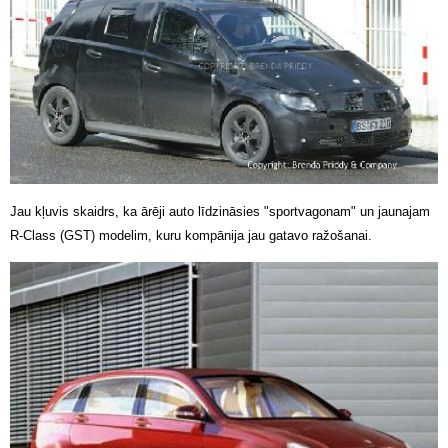
Jau kļuvis skaidrs, ka ārēji auto līdzināsies "sportvagonam" un jaunajam
R-Class (GST) modelim, kuru kompānija jau gatavo ražošanai.