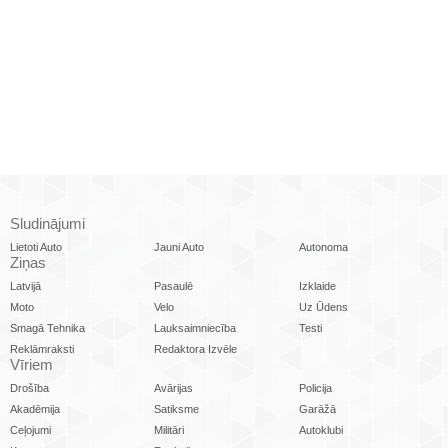
Sludinājumi
Lietoti Auto
Jauni Auto
Autonoma
Ziņas
Latvijā
Pasaulē
Izklaide
Moto
Velo
Uz Ūdens
Smagā Tehnika
Lauksaimniecība
Testi
Reklāmraksti
Redaktora Izvēle
Vīriem
Drošība
Avārijas
Policija
Akadēmija
Satiksme
Garāžā
Ceļojumi
Militāri
Autoklubi