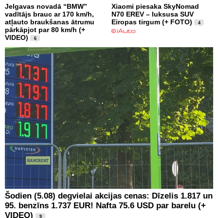
Jelgavas novadā “BMW”
Xiaomi piesaka SkyNomad
vadītājs brauc ar 170 km/h,
N70 EREV – luksusa SUV
atļauto braukšanas ātrumu
Eiropas tirgum (+ FOTO)
4
pārkāpjot par 80 km/h (+
VIDEO)
6
Šodien (5.08) degvielai akcijas cenas: Dīzelis 1.817 un
95. benzīns 1.737 EUR! Nafta 75.6 USD par barelu (+
VIDEO)
9