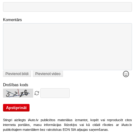
Komentārs
Pievienot bildi
Pievienot video
Drošības kods
Stingri aizliegts iAuto.lv publicētos materiālus izmantot, kopēt vai reproducēt citos
interneta portālos, masu informācijas līdzekļos vai kā citādi rīkoties ar iAuto.lv
publicētajiem materiāliem bez rakstiskas EON SIA atļaujas saņemšanas.