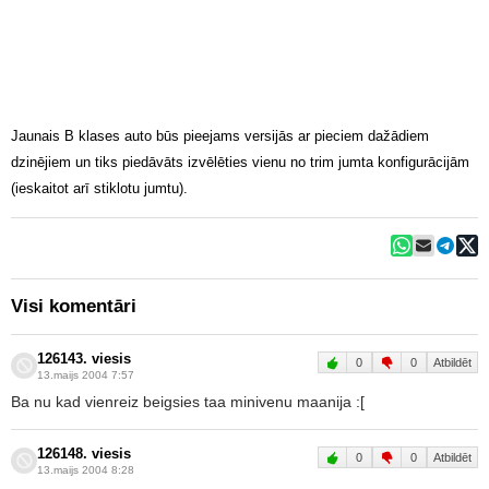
Jaunais B klases auto būs pieejams versijās ar pieciem dažādiem
dzinējiem un tiks piedāvāts izvēlēties vienu no trim jumta konfigurācijām
(ieskaitot arī stiklotu jumtu).
Visi komentāri
126143. viesis
0
0
Atbildēt
13.maijs 2004 7:57
Ba nu kad vienreiz beigsies taa minivenu maanija :[
126148. viesis
0
0
Atbildēt
13.maijs 2004 8:28