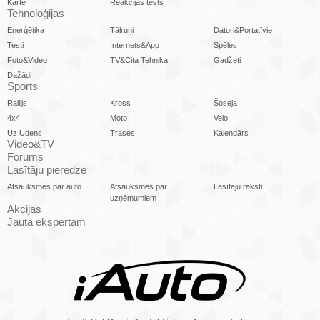
Karte
Reakcijas tests
Tehnoloģijas
Enerģētika
Tālruņi
Datori&Portatīvie
Testi
Internets&App
Spēles
Foto&Video
TV&Cita Tehnika
Gadžeti
Dažādi
Sports
Rallijs
Kross
Šoseja
4x4
Moto
Velo
Uz Ūdens
Trases
Kalendārs
Video&TV
Forums
Lasītāju pieredze
Atsauksmes par auto
Atsauksmes par
Lasītāju raksti
uzņēmumiem
Akcijas
Jautā ekspertam