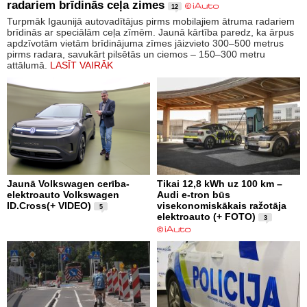
radariem brīdinās ceļa zimes
12
Turpmāk Igaunijā autovadītājus pirms mobilajiem ātruma radariem
brīdinās ar speciālām ceļa zīmēm. Jaunā kārtība paredz, ka ārpus
apdzīvotām vietām brīdinājuma zīmes jāizvieto 300–500 metrus
pirms radara, savukārt pilsētās un ciemos – 150–300 metru
attālumā.
LASĪT VAIRĀK
Jaunā Volkswagen cerība-
Tikai 12,8 kWh uz 100 km –
elektroauto Volkswagen
Audi e-tron būs
ID.Cross(+ VIDEO)
visekonomiskākais ražotāja
5
elektroauto (+ FOTO)
3