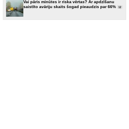
Vai pāris minūtes ir riska vērtas? Ar apdzīšanu
saistīto avāriju skaits šogad pieaudzis par 66%
12