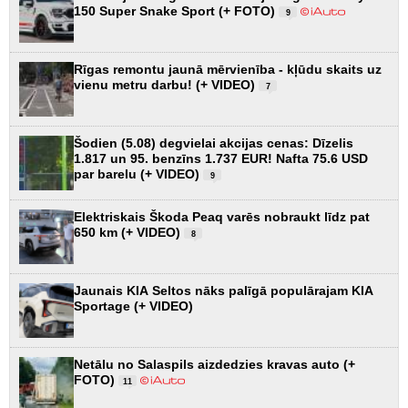
150 Super Snake Sport (+ FOTO)
9
Rīgas remontu jaunā mērvienība - kļūdu skaits uz
vienu metru darbu! (+ VIDEO)
7
Šodien (5.08) degvielai akcijas cenas: Dīzelis
1.817 un 95. benzīns 1.737 EUR! Nafta 75.6 USD
par barelu (+ VIDEO)
9
Elektriskais Škoda Peaq varēs nobraukt līdz pat
650 km (+ VIDEO)
8
Jaunais KIA Seltos nāks palīgā populārajam KIA
Sportage (+ VIDEO)
Netālu no Salaspils aizdedzies kravas auto (+
FOTO)
11