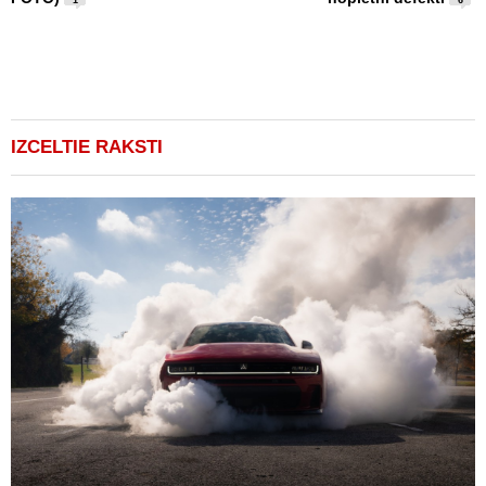
u
1
6
1
IZCELTIE RAKSTI