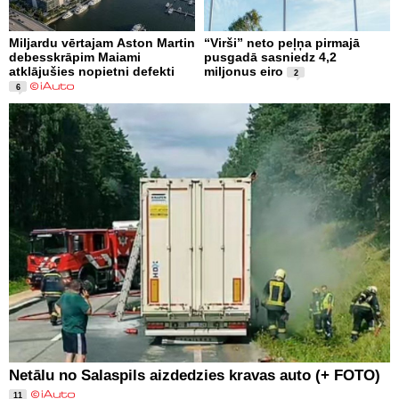
Miljardu vērtajam Aston Martin
“Virši” neto peļņa pirmajā
debesskrāpim Maiami
pusgadā sasniedz 4,2
atklājušies nopietni defekti
miljonus eiro
2
6
Netālu no Salaspils aizdedzies kravas auto (+ FOTO)
11