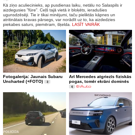
Kā ziņo aculiecinieks, ap pusdienas laiku, netālu no Salaspils ir
aizdegusies "fūre". Ceļš tajā vietā ir bloķēts, ieradušies
ugunsdzēsēji. Tie ir tikai minējumi, taču pieliktās kāpnes un
atritinātais kravas pārsegs, var norādīt uz to, ka aizdedzies
piekabes saturs, piemēram, šķelda.
LASĪT VAIRĀK
Fotogalerija: Jaunais Subaru
Arī Mercedes atgriezīs fiziskās
Uncharted (+FOTO)
pogas, tomēr ekrāni dominēs
3
6