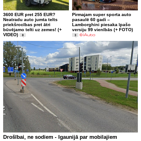
3600 EUR pret 255 EUR?
Pirmajam super sporta auto
Neatradu auto jumta telts
pasaulē 60 gadi –
priekšrocības pret ātri
Lamborghini piesaka īpašo
būvējamo telti uz zemes! (+
versiju 99 vienībās (+ FOTO)
VIDEO)
8
3
Drošībai, ne sodiem - Igaunijā par mobilajiem