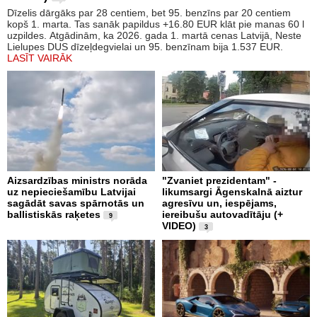
Dīzelis dārgāks par 28 centiem, bet 95. benzīns par 20 centiem
kopš 1. marta. Tas sanāk papildus +16.80 EUR klāt pie manas 60 l
uzpildes. Atgādinām, ka 2026. gada 1. martā cenas Latvijā, Neste
Lielupes DUS dīzeļdegvielai un 95. benzīnam bija 1.537 EUR.
LASĪT VAIRĀK
Aizsardzības ministrs norāda
"Zvaniet prezidentam" -
uz nepieciešamību Latvijai
likumsargi Āgenskalnā aiztur
sagādāt savas spārnotās un
agresīvu un, iespējams,
ballistiskās raķetes
iereibušu autovadītāju (+
9
VIDEO)
3