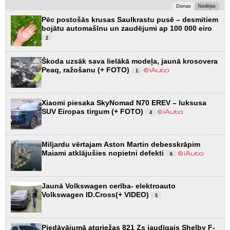
Dienas
Nedēļas
Pēc postošās krusas Saulkrastu pusē – desmitiem
bojātu automašīnu un zaudējumi ap 100 000 eiro
2
Škoda uzsāk sava lielākā modeļa, jaunā krosovera
Peaq, ražošanu (+ FOTO)
1
Xiaomi piesaka SkyNomad N70 EREV – luksusa
SUV Eiropas tirgum (+ FOTO)
4
Miljardu vērtajam Aston Martin debesskrāpim
Maiami atklājušies nopietni defekti
6
Jaunā Volkswagen cerība- elektroauto
Volkswagen ID.Cross(+ VIDEO)
5
Piedāvājumā atgriežas 821 Zs jaudīgais Shelby F-