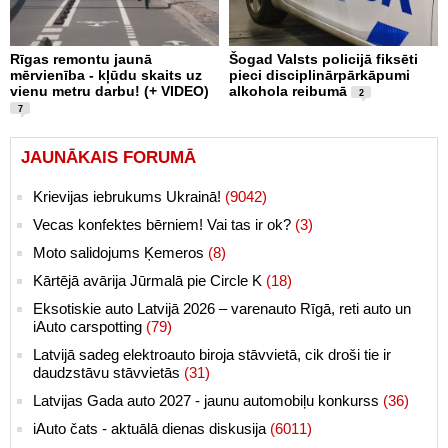
Rīgas remontu jaunā
Šogad Valsts policijā fiksēti
mērvienība - kļūdu skaits uz
pieci disciplinārpārkāpumi
vienu metru darbu! (+ VIDEO)
alkohola reibumā
2
7
JAUNĀKAIS FORUMĀ
Krievijas iebrukums Ukrainā!
(9042)
Vecas konfektes bērniem! Vai tas ir ok?
(3)
Moto salidojums Ķemeros
(8)
Kārtējā avārija Jūrmalā pie Circle K
(18)
Eksotiskie auto Latvijā 2026 – varenauto Rīgā, reti auto un
iAuto carspotting
(79)
Latvijā sadeg elektroauto biroja stāvvietā, cik droši tie ir
daudzstāvu stāvvietās
(31)
Latvijas Gada auto 2027 - jaunu automobiļu konkurss
(36)
iAuto čats - aktuālā dienas diskusija
(6011)