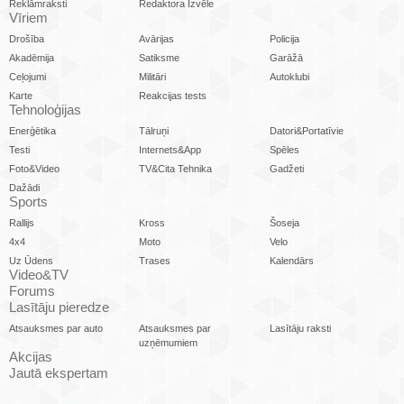
Reklāmraksti
Redaktora Izvēle
Vīriem
Drošība
Avārijas
Policija
Akadēmija
Satiksme
Garāžā
Ceļojumi
Militāri
Autoklubi
Karte
Reakcijas tests
Tehnoloģijas
Enerģētika
Tālruņi
Datori&Portatīvie
Testi
Internets&App
Spēles
Foto&Video
TV&Cita Tehnika
Gadžeti
Dažādi
Sports
Rallijs
Kross
Šoseja
4x4
Moto
Velo
Uz Ūdens
Trases
Kalendārs
Video&TV
Forums
Lasītāju pieredze
Atsauksmes par auto
Atsauksmes par
Lasītāju raksti
uzņēmumiem
Akcijas
Jautā ekspertam