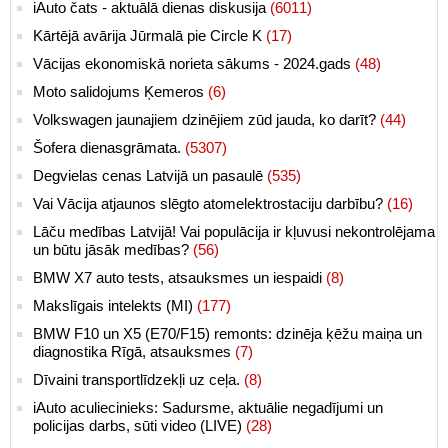
iAuto čats - aktuālā dienas diskusija
(6011)
Kārtējā avārija Jūrmalā pie Circle K
(17)
Vācijas ekonomiskā norieta sākums - 2024.gads
(48)
Moto salidojums Ķemeros
(6)
Volkswagen jaunajiem dzinējiem zūd jauda, ko darīt?
(44)
Šofera dienasgrāmata.
(5307)
Degvielas cenas Latvijā un pasaulē
(535)
Vai Vācija atjaunos slēgto atomelektrostaciju darbību?
(16)
Lāču medības Latvijā! Vai populācija ir kļuvusi nekontrolējama
un būtu jāsāk medības?
(56)
BMW X7 auto tests, atsauksmes un iespaidi
(8)
Makslīgais intelekts (MI)
(177)
BMW F10 un X5 (E70/F15) remonts: dzinēja ķēžu maiņa un
diagnostika Rīgā, atsauksmes
(7)
Dīvaini transportlīdzekļi uz ceļa.
(8)
iAuto aculiecinieks: Sadursme, aktuālie negadījumi un
policijas darbs, sūti video (LIVE)
(28)