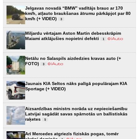
Jelgavas novadā “BMW” vadītājs brauc ar 170
km/h, atļauto braukšanas ātrumu pārkāpjot par 80
km/h (+ VIDEO)
3
Miljardu vērtajam Aston Martin debesskrāpim
Maiami atklājušies nopietni defekti
1
Netālu no Salaspils aizdedzies kravas auto (+
FOTO)
3
Jaunais KIA Seltos nāks palīgā populārajam KIA
Sportage (+ VIDEO)
Aizsardzības ministrs norāda uz nepieciešamību
Latvijai sagādāt savas spārnotās un ballistiskās
raķetes
5
Arī Mercedes atgriezīs fiziskās pogas, tomēr
ekrāni dominēs