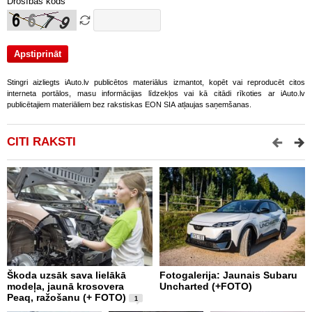
Drošības kods
Stingri aizliegts iAuto.lv publicētos materiālus izmantot, kopēt vai reproducēt citos
interneta portālos, masu informācijas līdzekļos vai kā citādi rīkoties ar iAuto.lv
publicētajiem materiāliem bez rakstiskas EON SIA atļaujas saņemšanas.
CITI RAKSTI
Škoda uzsāk sava lielākā
Fotogalerija: Jaunais Subaru
P
modeļa, jaunā krosovera
Uncharted (+FOTO)
S
Peaq, ražošanu (+ FOTO)
b
1
z