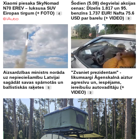
Xiaomi piesaka SkyNomad
Šodien (5.08) degvielai akcijas
N70 EREV – luksusa SUV
cenas: Dīzelis 1.817 un 95.
Eiropas tirgum (+ FOTO)
benzīns 1.737 EUR! Nafta 75.6
4
USD par barelu (+ VIDEO)
9
Aizsardzības ministrs norāda
"Zvaniet prezidentam" -
uz nepieciešamību Latvijai
likumsargi Āgenskalnā aiztur
sagādāt savas spārnotās un
agresīvu un, iespējams,
ballistiskās raķetes
iereibušu autovadītāju (+
5
VIDEO)
3