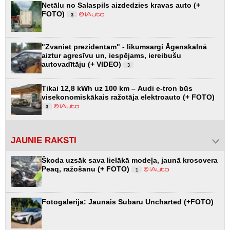
Netālu no Salaspils aizdedzies kravas auto (+
FOTO)
3
"Zvaniet prezidentam" - likumsargi Āgenskalnā
aiztur agresīvu un, iespējams, iereibušu
autovadītāju (+ VIDEO)
3
Tikai 12,8 kWh uz 100 km – Audi e-tron būs
visekonomiskākais ražotāja elektroauto (+ FOTO)
3
JAUNIE RAKSTI
Škoda uzsāk sava lielākā modeļa, jaunā krosovera
Peaq, ražošanu (+ FOTO)
1
Fotogalerija: Jaunais Subaru Uncharted (+FOTO)