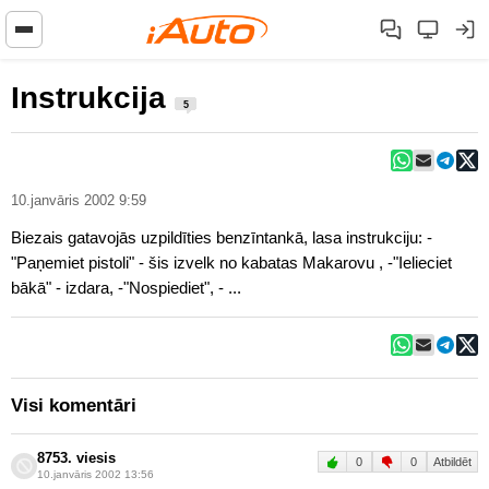
Instrukcija
5
10.janvāris 2002 9:59
Biezais gatavojās uzpildīties benzīntankā, lasa instrukciju: -
"Paņemiet pistoli" - šis izvelk no kabatas Makarovu , -"Ielieciet
bākā" - izdara, -"Nospiediet", - ...
Visi komentāri
8753. viesis
0
0
Atbildēt
10.janvāris 2002 13:56