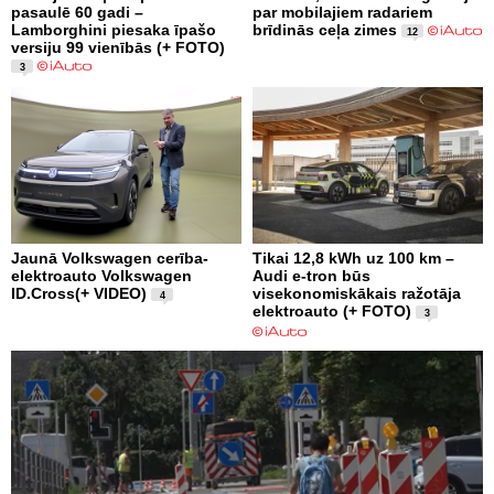
pasaulē 60 gadi –
par mobilajiem radariem
Lamborghini piesaka īpašo
brīdinās ceļa zimes
12
versiju 99 vienībās (+ FOTO)
3
Jaunā Volkswagen cerība-
Tikai 12,8 kWh uz 100 km –
elektroauto Volkswagen
Audi e-tron būs
ID.Cross(+ VIDEO)
visekonomiskākais ražotāja
4
elektroauto (+ FOTO)
3