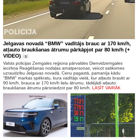
Jelgavas novadā “BMW” vadītājs brauc ar 170 km/h,
atļauto braukšanas ātrumu pārkāpjot par 80 km/h (+
VIDEO)
3
Valsts policijas Zemgales reģiona pārvaldes Dienvidzemgales
iecirkņa Reaģēšanas nodaļas amatpersonas, veicot satiksmes
uzraudzību Jelgavas novadā, Cenu pagastā, pamanīja kādu
“BMW” markas spēkratu, kura vadītājs vietā, kur atļauts braukt ar
90 km/h, brauca ar 170 km/h lielu ātrumu, tādējādi atļauto
braukšanas ātrumu pārsniedzot par 80 km/h.
LASĪT VAIRĀK