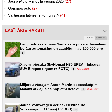
Jaunā iAuto.lv mobilā versija 2026
(27)
Gaismas auto
(27)
Vai tiešām latvieši ir komunisti?
(41)
LASĪTĀKIE RAKSTI
Dienas
Nedēļas
Pēc postošās krusas Saulkrastu pusē – desmitiem
bojātu automašīnu un zaudējumi ap 100 000 eiro
2
Xiaomi piesaka SkyNomad N70 EREV – luksusa
SUV Eiropas tirgum (+ FOTO)
4
Miljardu vērtajam Aston Martin debesskrāpim
Maiami atklājušies nopietni defekti
1
Jaunā Volkswagen cerība- elektroauto
Volkswagen ID.Cross(+ VIDEO)
4