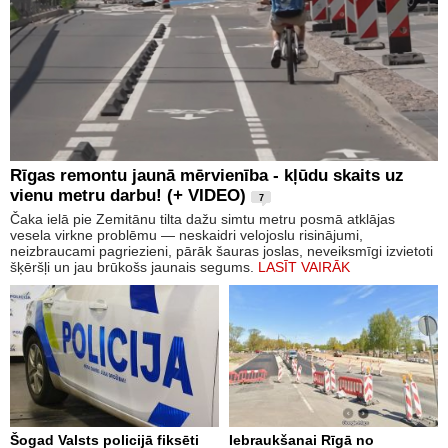
Rīgas remontu jaunā mērvienība - kļūdu skaits uz
vienu metru darbu! (+ VIDEO)
7
Čaka ielā pie Zemitānu tilta dažu simtu metru posmā atklājas
vesela virkne problēmu — neskaidri velojoslu risinājumi,
neizbraucami pagriezieni, pārāk šauras joslas, neveiksmīgi izvietoti
šķēršļi un jau brūkošs jaunais segums.
LASĪT VAIRĀK
Šogad Valsts policijā fiksēti
Iebraukšanai Rīgā no