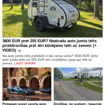
3600 EUR pret 255 EUR? Neatradu auto jumta telts
priekšrocības pret ātri būvējamo telti uz zemes! (+
VIDEO)
6
Vai auto jumta telts patiešām ir tās cenas vērta? 3600 EUR vērta
auto jumta telts vai 255 EUR ātri uzstādāmu (pop-up) telti uz
zemes.
LASĪT VAIRĀK
Pirmajam super sporta auto
Drošībai, ne sodiem - Igaunijā