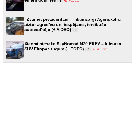
6
"Zvaniet prezidentam" - likumsargi Āgenskalnā
aiztur agresīvu un, iespējams, iereibušu
autovadītāju (+ VIDEO)
3
Xiaomi piesaka SkyNomad N70 EREV – luksusa
SUV Eiropas tirgum (+ FOTO)
4