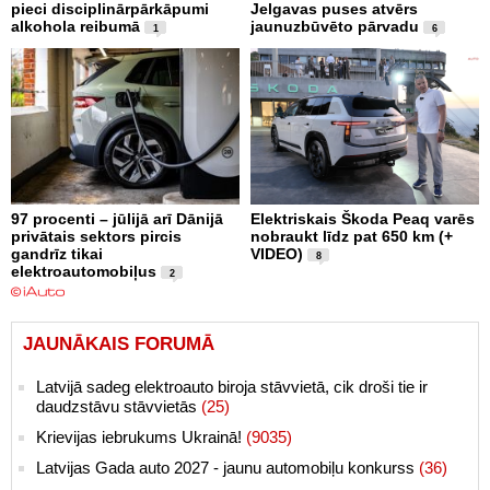
pieci disciplinārpārkāpumi
Jelgavas puses atvērs
alkohola reibumā
jaunuzbūvēto pārvadu
1
6
97 procenti – jūlijā arī Dānijā
Elektriskais Škoda Peaq varēs
privātais sektors pircis
nobraukt līdz pat 650 km (+
gandrīz tikai
VIDEO)
8
elektroautomobiļus
2
JAUNĀKAIS FORUMĀ
Latvijā sadeg elektroauto biroja stāvvietā, cik droši tie ir
daudzstāvu stāvvietās
(25)
Krievijas iebrukums Ukrainā!
(9035)
Latvijas Gada auto 2027 - jaunu automobiļu konkurss
(36)