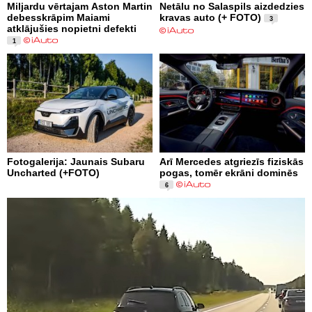
Miljardu vērtajam Aston Martin
Netālu no Salaspils aizdedzies
debesskrāpim Maiami
kravas auto (+ FOTO)
3
atklājušies nopietni defekti
1
Fotogalerija: Jaunais Subaru
Arī Mercedes atgriezīs fiziskās
Uncharted (+FOTO)
pogas, tomēr ekrāni dominēs
6