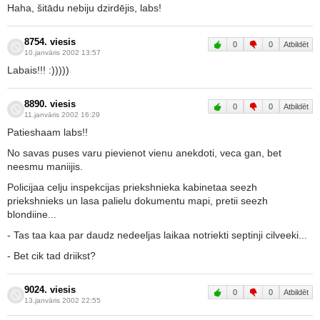
Haha, šitādu nebiju dzirdējis, labs!
8754. viesis
0
0
Atbildēt
10.janvāris 2002 13:57
Labais!!! :)))))
8890. viesis
0
0
Atbildēt
11.janvāris 2002 16:29
Patieshaam labs!!
No savas puses varu pievienot vienu anekdoti, veca gan, bet
neesmu maniijis.
Policijaa celju inspekcijas priekshnieka kabinetaa seezh
priekshnieks un lasa palielu dokumentu mapi, pretii seezh
blondiine...
- Tas taa kaa par daudz nedeeljas laikaa notriekti septinji cilveeki...
- Bet cik tad driikst?
9024. viesis
0
0
Atbildēt
13.janvāris 2002 22:55