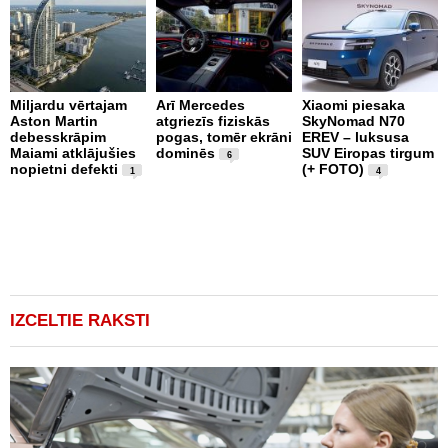
Miljardu vērtajam
Arī Mercedes
Xiaomi piesaka
Aston Martin
atgriezīs fiziskās
SkyNomad N70
debesskrāpim
pogas, tomēr ekrāni
EREV – luksusa
T
Maiami atklājušies
dominēs
SUV Eiropas tirgum
1
6
nopietni defekti
(+ FOTO)
t
1
4
v
r
(
IZCELTIE RAKSTI