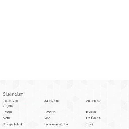
Sludinājumi
Lietoti Auto
Jauni Auto
Autonoma
Ziņas
Latvijā
Pasaulē
Izklaide
Moto
Velo
Uz Ūdens
Smagā Tehnika
Lauksaimniecība
Testi