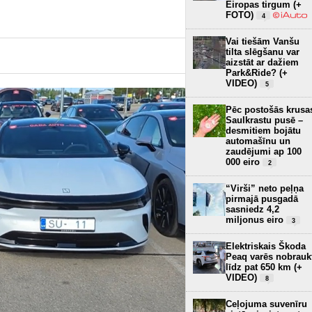
Eiropas tirgum (+
FOTO)
4
Vai tiešām Vanšu
tilta slēgšanu var
aizstāt ar dažiem
Park&Ride? (+
VIDEO)
5
Pēc postošās krusa
Saulkrastu pusē –
desmitiem bojātu
automašīnu un
zaudējumi ap 100
000 eiro
2
“Virši” neto peļņa
pirmajā pusgadā
sasniedz 4,2
miljonus eiro
3
Elektriskais Škoda
Peaq varēs nobrauk
līdz pat 650 km (+
VIDEO)
8
Ceļojuma suvenīru