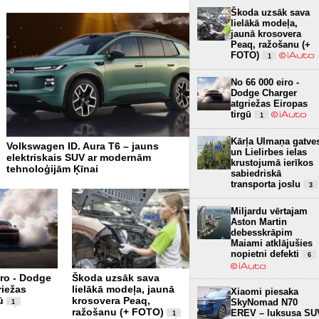
Škoda uzsāk sava
lielākā modeļa,
jaunā krosovera
Peaq, ražošanu (+
FOTO)
1
No 66 000 eiro -
Dodge Charger
atgriežas Eiropas
tirgū
1
Kārļa Ulmaņa gatve
Volkswagen ID. Aura T6 – jauns
Fotogalerija: Jaunais Sub
un Lielirbes ielas
elektriskais SUV ar modernām
Uncharted (+FOTO)
3
krustojumā ierīkos
tehnoloģijām Ķīnai
sabiedriskā
transporta joslu
3
Miljardu vērtajam
Aston Martin
debesskrāpim
Maiami atklājušies
nopietni defekti
6
iro - Dodge
Škoda uzsāk sava
Arī Mercedes atgriezīs
riežas
lielākā modeļa, jaunā
fiziskās pogas, tomēr
Xiaomi piesaka
ū
krosovera Peaq,
ekrāni dominēs
SkyNomad N70
1
6
ražošanu (+ FOTO)
EREV – luksusa SU
1