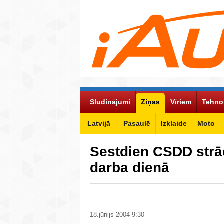
Sludinājumi
Ziņas
Vīriem
Tehno
Latvijā
Pasaulē
Izklaide
Moto
Sestdien CSDD strā
darba dienā
18.jūnijs 2004 9:30