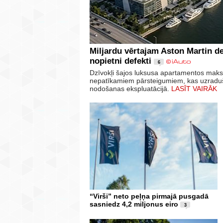
Miljardu vērtajam Aston Martin d
nopietni defekti
6
Dzīvokļi šajos luksusa apartamentos maksā
nepatīkamiem pārsteigumiem, kas uzraduši
nodošanas ekspluatācijā.
LASĪT VAIRĀK
“Virši” neto peļņa pirmajā pusgadā
sasniedz 4,2 miljonus eiro
3