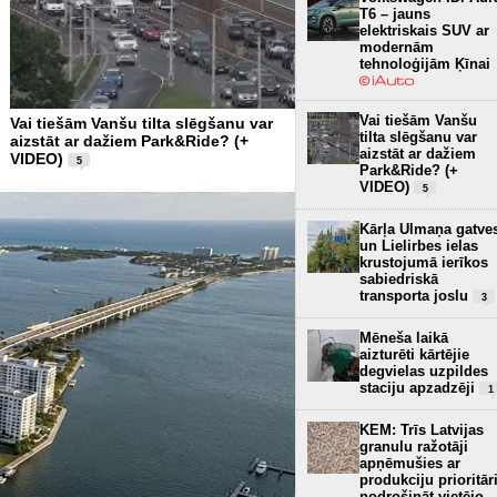
T6 – jauns
elektriskais SUV ar
modernām
tehnoloģijām Ķīnai
Vai tiešām Vanšu
Vai tiešām Vanšu tilta slēgšanu var
tilta slēgšanu var
aizstāt ar dažiem Park&Ride? (+
aizstāt ar dažiem
VIDEO)
5
Park&Ride? (+
VIDEO)
5
Kārļa Ulmaņa gatve
un Lielirbes ielas
krustojumā ierīkos
sabiedriskā
transporta joslu
3
Mēneša laikā
aizturēti kārtējie
degvielas uzpildes
staciju apzadzēji
1
KEM: Trīs Latvijas
granulu ražotāji
apņēmušies ar
produkciju prioritār
nodrošināt vietējo