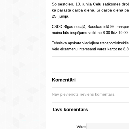
Šo sestdien, 19. jūnijā Ceļu satiksmes dr
kā parastā darba dienā. Šī darba diena p
25. jūnija.
CSDD Rīgas nodaļā, Bauskas ielā 86 transportl
maiņu būs iespējams veikt no 8.30 līdz 19.00.
Tehniskā apskate vieglajiem transportlīdzekļie
Velo eksāmenu interesanti varēs kārtot no 8.3
Komentāri
Nav pievienots neviens komentārs.
Tavs komentārs
Vārds