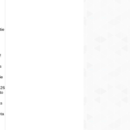
tie
!
s
ie
026
to
as
eta