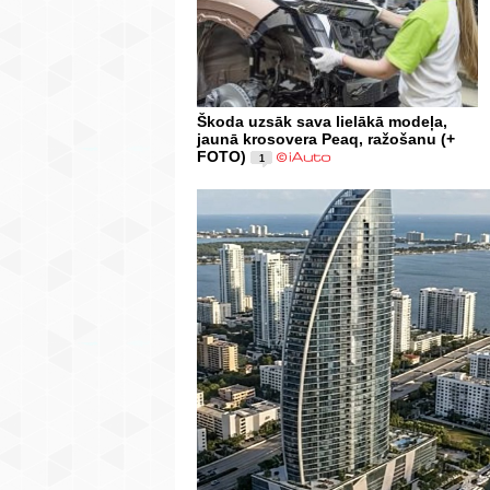
Škoda uzsāk sava lielākā modeļa,
jaunā krosovera Peaq, ražošanu (+
FOTO)
1