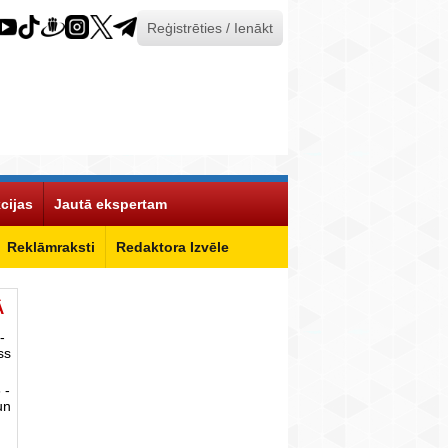
Reģistrēties / Ienākt
cijas
Jautā ekspertam
Reklāmraksti
Redaktora Izvēle
Ā
-
ss
 -
un