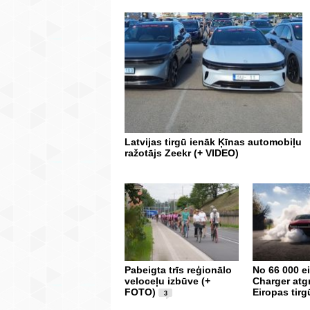
Latvijas tirgū ienāk Ķīnas automobiļu
ražotājs Zeekr (+ VIDEO)
Pabeigta trīs reģionālo
No 66 000 e
veloceļu izbūve (+
Charger atg
FOTO)
Eiropas tirg
3