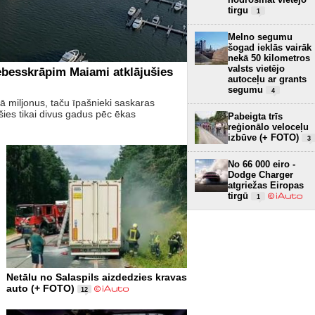
tirgu
1
Melno segumu
šogad ieklās vairāk
nekā 50 kilometros
valsts vietējo
ebesskrāpim Maiami atklājušies
autoceļu ar grants
segumu
4
 miljonus, taču īpašnieki saskaras
es tikai divus gadus pēc ēkas
Pabeigta trīs
reģionālo veloceļu
izbūve (+ FOTO)
3
No 66 000 eiro -
Dodge Charger
atgriežas Eiropas
tirgū
1
Netālu no Salaspils aizdedzies kravas
auto (+ FOTO)
12