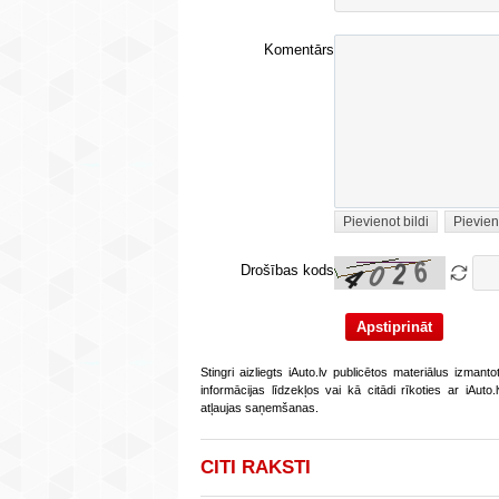
Komentārs
Pievienot bildi
Pievien
Drošības kods
Stingri aizliegts iAuto.lv publicētos materiālus izmant
informācijas līdzekļos vai kā citādi rīkoties ar iAut
atļaujas saņemšanas.
CITI RAKSTI