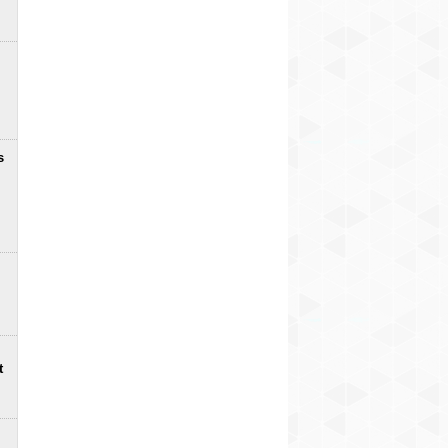
zaudējumi ap 100 000
eiro
2
s
t