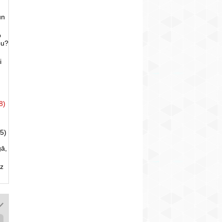
un
o
bu?
i
8)
5)
gā,
uz