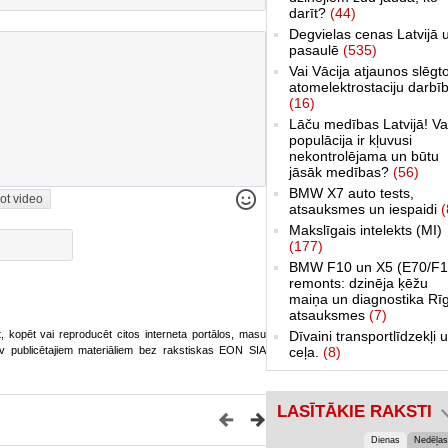
darīt?
(44)
Degvielas cenas Latvijā 
pasaulē
(535)
Vai Vācija atjaunos slēgt
atomelektrostaciju darbī
(16)
Lāču medības Latvijā! Va
populācija ir kļuvusi
nekontrolējama un būtu
jāsāk medības?
(56)
BMW X7 auto tests,
ot video
atsauksmes un iespaidi
(
Makslīgais intelekts (MI)
(177)
BMW F10 un X5 (E70/F1
remonts: dzinēja ķēžu
maiņa un diagnostika Rī
atsauksmes
(7)
ot, kopēt vai reproducēt citos interneta portālos, masu
Dīvaini transportlīdzekļi 
o.lv publicētajiem materiāliem bez rakstiskas EON SIA
ceļa.
(8)
LASĪTĀKIE RAKSTI
Dienas
Nedēļas