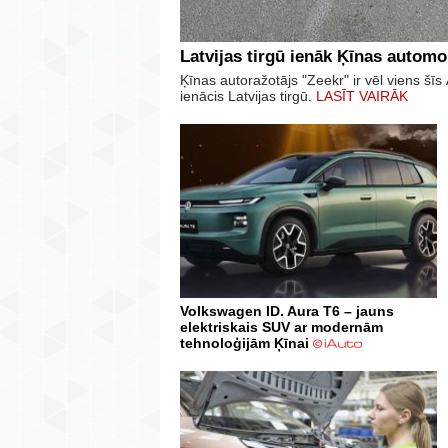
Latvijas tirgū ienāk Ķīnas automo
Ķīnas autoražotājs "Zeekr" ir vēl viens š
ienācis Latvijas tirgū.
LASĪT VAIRĀK
Volkswagen ID. Aura T6 – jauns
elektriskais SUV ar modernām
tehnoloģijām Ķīnai