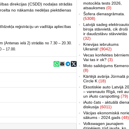
motocikla tests 2026,
ošības direkcijas (CSDD) nodaļas strādās
atsauksmes
(0)
ārcelta no nākamās nedēļas piektdienas
Šofera dienasgrāmata.
(5308)
Latvijā sadeg elektroauto
īdzekļa reģistrāciju un vadītāja apliecības
biroja stāvvietā, cik droši 
ir daudzstāvu stāvvietās
(32)
m (Antenas ielā 2) strādās no 7.30 – 20.30.
Krievijas iebrukums
Ukrainā!
(9042)
0 – 17.00.
Vecas konfektes bērniem
Vai tas ir ok?
(3)
Moto salidojums Ķemero
(8)
Kārtējā avārija Jūrmalā p
Circle K
(18)
Eksotiskie auto Latvijā 2
– varenauto Rīgā, reti au
un iAuto carspotting
(79)
iAuto čats - aktuālā dien
diskusija
(6011)
Vācijas ekonomiskā nori
sākums - 2024.gads
(48)
Volkswagen jaunajiem
dzinējiem zūd jauda, ko