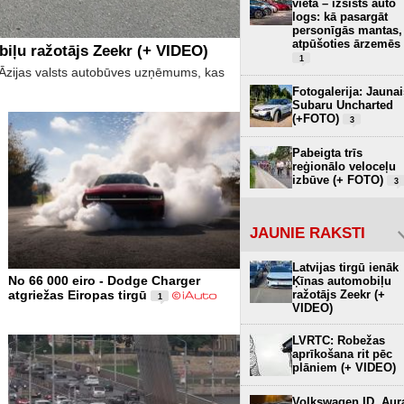
vietā – izsists auto
logs: kā pasargāt
personīgās mantas,
atpūšoties ārzemēs
biļu ražotājs Zeekr (+ VIDEO)
1
īs Āzijas valsts autobūves uzņēmums, kas
Fotogalerija: Jaunai
Subaru Uncharted
(+FOTO)
3
Pabeigta trīs
reģionālo veloceļu
izbūve (+ FOTO)
3
JAUNIE RAKSTI
Latvijas tirgū ienāk
No 66 000 eiro - Dodge Charger
Ķīnas automobiļu
ražotājs Zeekr (+
atgriežas Eiropas tirgū
1
VIDEO)
LVRTC: Robežas
aprīkošana rit pēc
plāniem (+ VIDEO)
Volkswagen ID. Aur