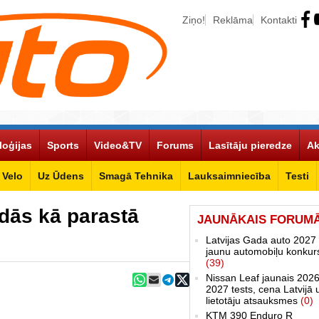
Ziņo!
Reklāma
Kontakti
loģijas
Sports
Video&TV
Forums
Lasītāju pieredze
Ak
Velo
Uz Ūdens
Smagā Tehnika
Lauksaimniecība
Testi
dās kā parastā
JAUNĀKAIS FORUM
Latvijas Gada auto 2027 
jaunu automobiļu konkur
(39)
Nissan Leaf jaunais 2026
2027 tests, cena Latvijā 
lietotāju atsauksmes
(0)
KTM 390 Enduro R