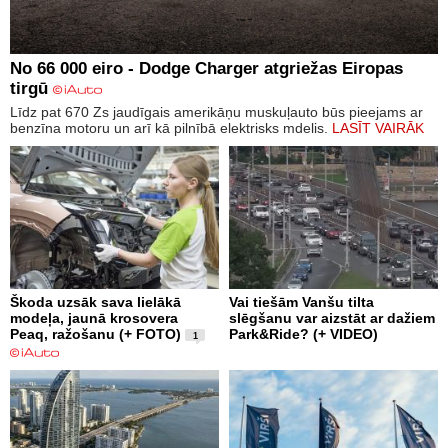
No 66 000 eiro - Dodge Charger atgriežas Eiropas
tirgū
Līdz pat 670 Zs jaudīgais amerikāņu muskuļauto būs pieejams ar
benzīna motoru un arī kā pilnībā elektrisks mdelis.
LASĪT VAIRĀK
Škoda uzsāk sava lielākā
Vai tiešām Vanšu tilta
modeļa, jaunā krosovera
slēgšanu var aizstāt ar dažiem
Peaq, ražošanu (+ FOTO)
Park&Ride? (+ VIDEO)
1