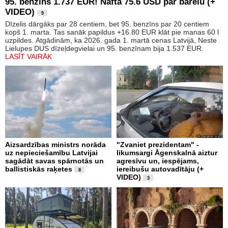
95. benzīns 1.737 EUR! Nafta 75.6 USD par barelu (+
VIDEO)
9
Dīzelis dārgāks par 28 centiem, bet 95. benzīns par 20 centiem
kopš 1. marta. Tas sanāk papildus +16.80 EUR klāt pie manas 60 l
uzpildes. Atgādinām, ka 2026. gada 1. martā cenas Latvijā, Neste
Lielupes DUS dīzeļdegvielai un 95. benzīnam bija 1.537 EUR.
LASĪT VAIRĀK
Aizsardzības ministrs norāda
"Zvaniet prezidentam" -
uz nepieciešamību Latvijai
likumsargi Āgenskalnā aiztur
sagādāt savas spārnotās un
agresīvu un, iespējams,
ballistiskās raķetes
iereibušu autovadītāju (+
8
VIDEO)
3