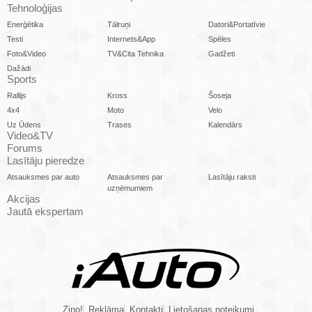
Tehnoloģijas
Enerģētika
Tālruņi
Datori&Portatīvie
Testi
Internets&App
Spēles
Foto&Video
TV&Cita Tehnika
Gadžeti
Dažādi
Sports
Rallijs
Kross
Šoseja
4x4
Moto
Velo
Uz Ūdens
Trases
Kalendārs
Video&TV
Forums
Lasītāju pieredze
Atsauksmes par auto
Atsauksmes par
Lasītāju raksti
uzņēmumiem
Akcijas
Jautā ekspertam
Ziņo!
Reklāma
Kontakti
Lietošanas noteikumi