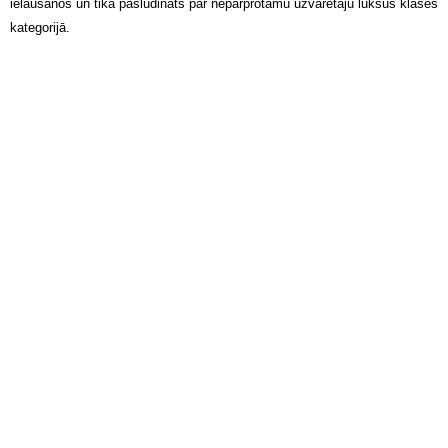
ielaušanos un tika pasludināts par nepārprotamu uzvarētāju luksus klases
kategorijā.