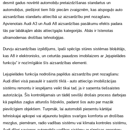
desmit gadus novērtē automobiļu pretaizdzīšanas standartus un
automobiļus, piešķirot tiem līdz piecām zvaigznēm, kas atspoguļo auto
aizsardzības standartu attiecībā uz aizsardzību pret nozagšanu.
Apvienotais Audi A3 un Audi A8 aizsardzības pasākumu efekts padara
tās par labākajām abās attiecīgajās kategorijās. Abās ir īstenotas
ultramodernas drošības tehnoloģijas.
Durvju aizsardzības izpildījums, īpaši spēcīgs stūres sistēmas bloķētājs,
kas A8 ir elektronisks, un ceturtās paaudzes imobilaizers ar „lejupielādes
funkciju” ir nozīmīgākie šīs aizsardzības elementi.
Lejupielādes funkcija nodrošina papildus aizsardzību pret nozagšanu:
Audi dīleri visā pasaulē ir saistīti tīklā - auto attiecīgo imobilizācijas
sistēmu remontu ir iespējams veikt tikai tad, ja ir saņemta tiešsaistes
autorizācija. Šis kontrolējamais un tādēļ sevišķi drošais process darbojas
kā papildus zagļus atturošs līdzeklis, padarot šos auto par mazāk
pievilcīgiem objektiem. Turpmāk, lai automobili pieņemtu kārtējai
tehniskajai apkopei vai atjaunotu bojātos svarīgos komforta un drošības
mezglus, piemēram, radio vadības sistēmu vai klimata kontroles sistēmu,
Audi dīleri savienos automobiļa vadības sistēmu ar rūpnīcas operatoru,