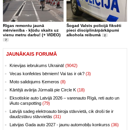
Rīgas remontu jaunā
Šogad Valsts policijā fiksēti
mērvienība - kļūdu skaits uz
pieci disciplinārpārkāpumi
vienu metru darbu! (+ VIDEO)
alkohola reibumā
2
7
JAUNĀKAIS FORUMĀ
Krievijas iebrukums Ukrainā!
(9042)
Vecas konfektes bērniem! Vai tas ir ok?
(3)
Moto salidojums Ķemeros
(8)
Kārtējā avārija Jūrmalā pie Circle K
(18)
Eksotiskie auto Latvijā 2026 – varenauto Rīgā, reti auto un
iAuto carspotting
(79)
Latvijā sadeg elektroauto biroja stāvvietā, cik droši tie ir
daudzstāvu stāvvietās
(31)
Latvijas Gada auto 2027 - jaunu automobiļu konkurss
(36)