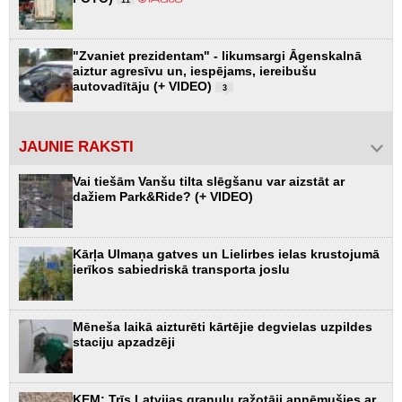
11
"Zvaniet prezidentam" - likumsargi Āgenskalnā
aiztur agresīvu un, iespējams, iereibušu
autovadītāju (+ VIDEO)
3
JAUNIE RAKSTI
Vai tiešām Vanšu tilta slēgšanu var aizstāt ar
dažiem Park&Ride? (+ VIDEO)
Kārļa Ulmaņa gatves un Lielirbes ielas krustojumā
ierīkos sabiedriskā transporta joslu
Mēneša laikā aizturēti kārtējie degvielas uzpildes
staciju apzadzēji
KEM: Trīs Latvijas granulu ražotāji apņēmušies ar