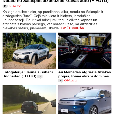
Netālu no Salaspils aizdedzies kravas auto (+ FOTO)
11
Kā ziņo aculiecinieks, ap pusdienas laiku, netālu no Salaspils ir
aizdegusies "fūre". Ceļš tajā vietā ir bloķēts, ieradušies
ugunsdzēsēji. Tie ir tikai minējumi, taču pieliktās kāpnes un
atritinātais kravas pārsegs, var norādīt uz to, ka aizdedzies
piekabes saturs, piemēram, šķelda.
LASĪT VAIRĀK
Fotogalerija: Jaunais Subaru
Arī Mercedes atgriezīs fiziskās
Uncharted (+FOTO)
pogas, tomēr ekrāni dominēs
3
6