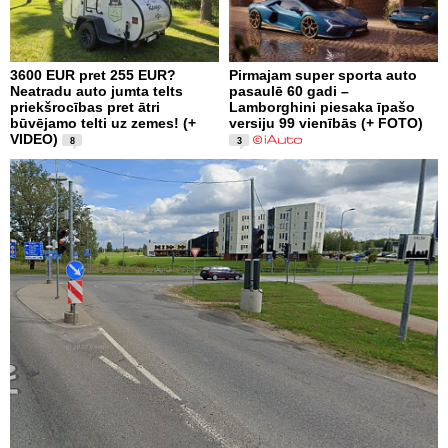
3600 EUR pret 255 EUR?
Pirmajam super sporta auto
Neatradu auto jumta telts
pasaulē 60 gadi –
priekšrocības pret ātri
Lamborghini piesaka īpašo
būvējamo telti uz zemes! (+
versiju 99 vienībās (+ FOTO)
VIDEO)
8
3