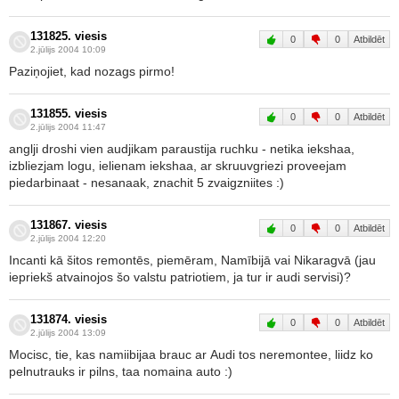
131825. viesis
0
0
Atbildēt
2.jūlijs 2004 10:09
Paziņojiet, kad nozags pirmo!
131855. viesis
0
0
Atbildēt
2.jūlijs 2004 11:47
anglji droshi vien audjikam paraustija ruchku - netika iekshaa,
izbliezjam logu, ielienam iekshaa, ar skruuvgriezi proveejam
piedarbinaat - nesanaak, znachit 5 zvaigzniites :)
131867. viesis
0
0
Atbildēt
2.jūlijs 2004 12:20
Incanti kā šitos remontēs, piemēram, Namībijā vai Nikaragvā (jau
iepriekš atvainojos šo valstu patriotiem, ja tur ir audi servisi)?
131874. viesis
0
0
Atbildēt
2.jūlijs 2004 13:09
Mocisc, tie, kas namiibijaa brauc ar Audi tos neremontee, liidz ko
pelnutrauks ir pilns, taa nomaina auto :)