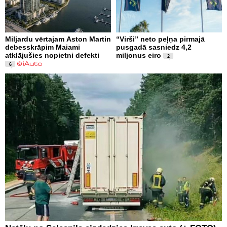
Miljardu vērtajam Aston Martin
“Virši” neto peļņa pirmajā
debesskrāpim Maiami
pusgadā sasniedz 4,2
atklājušies nopietni defekti
miljonus eiro
2
6