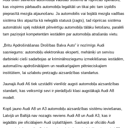
kas vispirms pārbaudīs automobiļa legalitāti un tikai pēc tam izpildīs
pieprasītā mezgla atjaunošanu. Ja automobilis vai bojātā mezgla vadības
sistēma tiks atpazīta kā nelegālā statusā (zagts), tad rūpnīcas sistēma
automātiski spēj nobloķēt pilnvērtīgu automobiļa tālāku lietošanu, paralēli
tam paziņojot kompetentām iestādēm par automobiļa atrašanās vietu.
„Britu Apdrošināšanas Drošības Balva Auto” ir nozīmīgs Audi
sasniegums: automobiļu elektronikas eksperti, mehāniķi un servisu
darbinieki cieši sadarbojas ar kriminālnoziegumu izmeklēšanas iestādēm,
automašīnu apdrošinātājiem un neatkarīgajiem pētnieciskajiem
institūtiem, lai uzlabotu pretzagļu aizsardzības standartus.
Jaunajā Audi A6 tiek uzstādīti vienlīdz augsti automobiļa aizsardzības
standarti, kas veiksmīgi sevi ir pierādījuši klasi augstākajā Audi A8
modelī.
Kopš jauno Audi A8 un A3 automobiļu aizsardzības sistēmu ieviešanas,
Latvijā un Baltijā nav nozagts neviens Audi A8 un Audi A3, kas ir
iegādāts pie oficiālajiem Audi izplatītājiem. Saskaņā ar oficiālo Audi