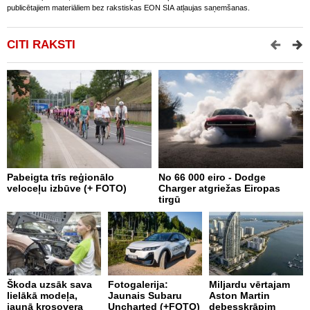
publicētajiem materiāliem bez rakstiskas EON SIA atļaujas saņemšanas.
CITI RAKSTI
Pabeigta trīs reģionālo
No 66 000 eiro - Dodge
A
veloceļu izbūve (+ FOTO)
Charger atgriežas Eiropas
p
tirgū
Škoda uzsāk sava
Fotogalerija:
Miljardu vērtajam
P
lielākā modeļa,
Jaunais Subaru
Aston Martin
k
jaunā krosovera
Uncharted (+FOTO)
debesskrāpim
p