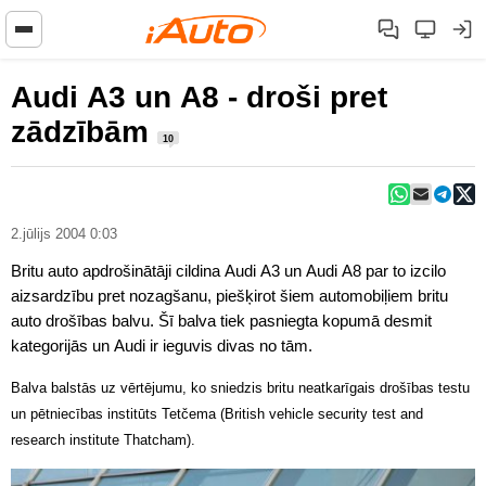
Audi A3 un A8 - droši pret
zādzībām
10
2.jūlijs 2004 0:03
Britu auto apdrošinātāji cildina Audi A3 un Audi A8 par to izcilo
aizsardzību pret nozagšanu, piešķirot šiem automobiļiem britu
auto drošības balvu. Šī balva tiek pasniegta kopumā desmit
kategorijās un Audi ir ieguvis divas no tām.
Balva balstās uz vērtējumu, ko sniedzis britu neatkarīgais drošības testu
un pētniecības institūts Tetčema (British vehicle security test and
research institute Thatcham).