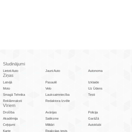
Sludinājumi
Lietoti Auto
Jauni Auto
Autonoma
Ziņas
Latvijā
Pasaulē
Izklaide
Moto
Velo
Uz Ūdens
Smagā Tehnika
Lauksaimniecība
Testi
Reklāmraksti
Redaktora Izvēle
Vīriem
Drošība
Avārijas
Policija
Akadēmija
Satiksme
Garāžā
Ceļojumi
Militāri
Autoklubi
Karte
Reakcijas tests