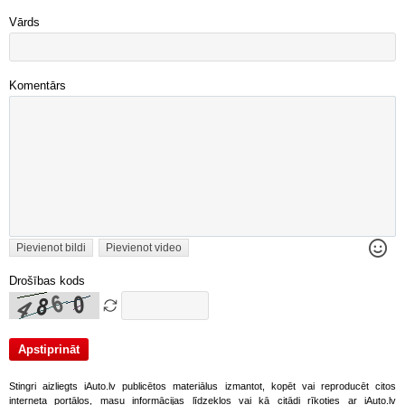
Vārds
Komentārs
Pievienot bildi
Pievienot video
Drošības kods
Stingri aizliegts iAuto.lv publicētos materiālus izmantot, kopēt vai reproducēt citos
interneta portālos, masu informācijas līdzekļos vai kā citādi rīkoties ar iAuto.lv