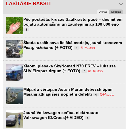
LASĪTĀKIE RAKSTI
Dienas
Nedēļas
Pēc postošās krusas Saulkrastu pusē – desmitiem
bojātu automašīnu un zaudējumi ap 100 000 eiro
2
Škoda uzsāk sava lielākā modeļa, jaunā krosovera
Peaq, ražošanu (+ FOTO)
1
Xiaomi piesaka SkyNomad N70 EREV – luksusa
SUV Eiropas tirgum (+ FOTO)
4
Miljardu vērtajam Aston Martin debesskrāpim
Maiami atklājušies nopietni defekti
6
Jaunā Volkswagen cerība- elektroauto
Volkswagen ID.Cross(+ VIDEO)
5