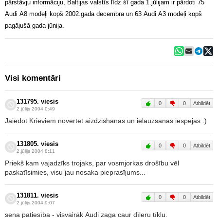
pārstāvju informāciju, Baltijas valstīs līdz šī gada 1.jūlijam ir pārdoti 75
Audi A8 modeļi kopš 2002.gada decembra un 63 Audi A3 modeļi kopš
pagājušā gada jūnija.
Visi komentāri
131795. viesis
0
0
Atbildēt
2.jūlijs 2004 0:49
Jaiedot Krieviem novertet aizdzishanas un ielauzsanas iespejas :)
131805. viesis
0
0
Atbildēt
2.jūlijs 2004 8:11
Priekš kam vajadzīks trojaks, par vosmjorkas drošību vēl
paskatīsimies, visu jau nosaka pieprasījums...
131811. viesis
0
0
Atbildēt
2.jūlijs 2004 9:07
sena patiesība - visvairāk Audi zaga caur dīleru tīklu.