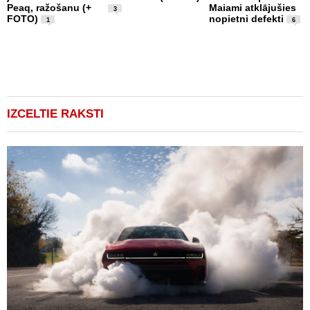
Peaq, ražošanu (+
Maiami atklājušies
b
3
FOTO)
nopietni defekti
u
1
6
1
IZCELTIE RAKSTI