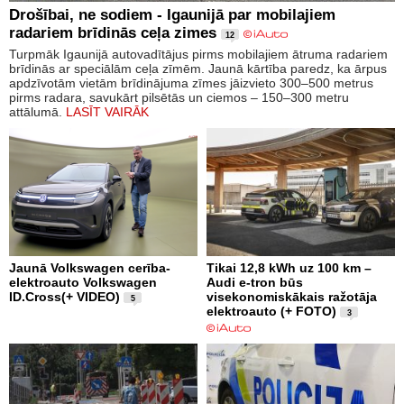
Drošībai, ne sodiem - Igaunijā par mobilajiem
radariem brīdinās ceļa zimes
12
Turpmāk Igaunijā autovadītājus pirms mobilajiem ātruma radariem
brīdinās ar speciālām ceļa zīmēm. Jaunā kārtība paredz, ka ārpus
apdzīvotām vietām brīdinājuma zīmes jāizvieto 300–500 metrus
pirms radara, savukārt pilsētās un ciemos – 150–300 metru
attālumā.
LASĪT VAIRĀK
Jaunā Volkswagen cerība-
Tikai 12,8 kWh uz 100 km –
elektroauto Volkswagen
Audi e-tron būs
ID.Cross(+ VIDEO)
visekonomiskākais ražotāja
5
elektroauto (+ FOTO)
3