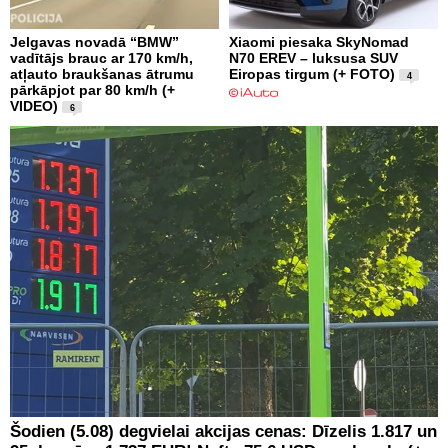
Jelgavas novadā “BMW”
Xiaomi piesaka SkyNomad
vadītājs brauc ar 170 km/h,
N70 EREV – luksusa SUV
atļauto braukšanas ātrumu
Eiropas tirgum (+ FOTO)
4
pārkāpjot par 80 km/h (+
VIDEO)
6
Šodien (5.08) degvielai akcijas cenas: Dīzelis 1.817 un