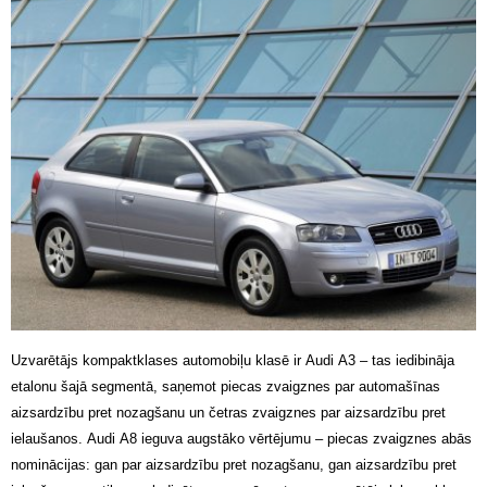
Uzvarētājs kompaktklases automobiļu klasē ir Audi A3 – tas iedibināja
etalonu šajā segmentā, saņemot piecas zvaigznes par automašīnas
aizsardzību pret nozagšanu un četras zvaigznes par aizsardzību pret
ielaušanos. Audi A8 ieguva augstāko vērtējumu – piecas zvaigznes abās
nominācijas: gan par aizsardzību pret nozagšanu, gan aizsardzību pret