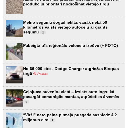
produkciju prioritāri nodrošināt vietējo tirgu
Melno segumu šogad ieklās vairāk nekā 50
kilometros valsts vietējo autoceļu ar grants
segumu
2
Pabeigta trīs reģionālo veloceļu izbūve (+ FOTO)
No 66 000 eiro - Dodge Charger atgriežas Eiropas
tirgū
Ceļojuma suvenīru vietā – izsists auto logs: kā
pasargāt personīgās mantas, atpūšoties ārzemēs
1
“Virši” neto peļņa pirmajā pusgadā sasniedz 4,2
miljonus eiro
2