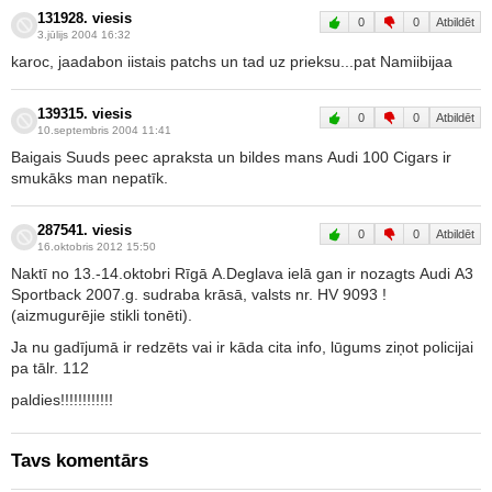
131928. viesis
0
0
Atbildēt
3.jūlijs 2004 16:32
karoc, jaadabon iistais patchs un tad uz prieksu...pat Namiibijaa
139315. viesis
0
0
Atbildēt
10.septembris 2004 11:41
Baigais Suuds peec apraksta un bildes mans Audi 100 Cigars ir
smukāks man nepatīk.
287541. viesis
0
0
Atbildēt
16.oktobris 2012 15:50
Naktī no 13.-14.oktobri Rīgā A.Deglava ielā gan ir nozagts Audi A3
Sportback 2007.g. sudraba krāsā, valsts nr. HV 9093 !
(aizmugurējie stikli tonēti).
Ja nu gadījumā ir redzēts vai ir kāda cita info, lūgums ziņot policijai
pa tālr. 112
paldies!!!!!!!!!!!!
Tavs komentārs