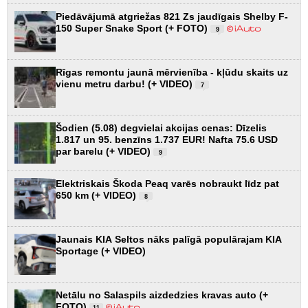
Piedāvājumā atgriežas 821 Zs jaudīgais Shelby F-
150 Super Snake Sport (+ FOTO)
9
Rīgas remontu jaunā mērvienība - kļūdu skaits uz
vienu metru darbu! (+ VIDEO)
7
Šodien (5.08) degvielai akcijas cenas: Dīzelis
1.817 un 95. benzīns 1.737 EUR! Nafta 75.6 USD
par barelu (+ VIDEO)
9
Elektriskais Škoda Peaq varēs nobraukt līdz pat
650 km (+ VIDEO)
8
Jaunais KIA Seltos nāks palīgā populārajam KIA
Sportage (+ VIDEO)
Netālu no Salaspils aizdedzies kravas auto (+
FOTO)