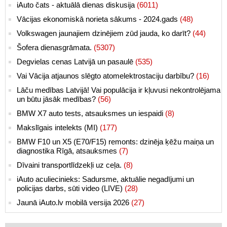
iAuto čats - aktuālā dienas diskusija
(6011)
Vācijas ekonomiskā norieta sākums - 2024.gads
(48)
Volkswagen jaunajiem dzinējiem zūd jauda, ko darīt?
(44)
Šofera dienasgrāmata.
(5307)
Degvielas cenas Latvijā un pasaulē
(535)
Vai Vācija atjaunos slēgto atomelektrostaciju darbību?
(16)
Lāču medības Latvijā! Vai populācija ir kļuvusi nekontrolējama
un būtu jāsāk medības?
(56)
BMW X7 auto tests, atsauksmes un iespaidi
(8)
Makslīgais intelekts (MI)
(177)
BMW F10 un X5 (E70/F15) remonts: dzinēja ķēžu maiņa un
diagnostika Rīgā, atsauksmes
(7)
Dīvaini transportlīdzekļi uz ceļa.
(8)
iAuto aculiecinieks: Sadursme, aktuālie negadījumi un
policijas darbs, sūti video (LIVE)
(28)
Jaunā iAuto.lv mobilā versija 2026
(27)