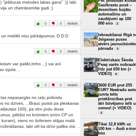
Pēc postošās krusa
:)) "jebkuras metodes labas gana" :)) labi
Saulkrastu pusē –
ja un chetrdesmitie gadi ;)
desmitiem bojātu
automašīnu un
zaudējumi ap 100
000 eiro
0
0
Atbildēt
2
Iebraukšanai Rīgā n
us un meklēt viņu pārkāpumus::D:D:D
Jelgavas puses
atvērs jaunuzbūvēto
pārvadu
5
0
0
Atbildēt
Elektriskais Škoda
otam var patikt,imho...;) vai arii
Peaq varēs nobrauk
līdz pat 650 km (+
izjutis....
VIDEO)
8
3600 EUR pret 255
0
0
Atbildēt
EUR? Neatradu auto
jumta telts
 tas nepasargās no ceļu policistu
priekšrocības pret
no dzīves, ...Brauc puisis pa pleskavas
ātri būvējamo telti 
zemes! (+ VIDEO)
atļautais 100), pa otro joslu divas
4
kumus, pēkšņi no krūmiem iznirs CP un
t kuram), viens no šoferiem stājas malā
Tikai 12,8 kWh uz
ošināšanas, labi vēl ka dzīvi palika visi. ..
100 km – Audi e-tro
būs