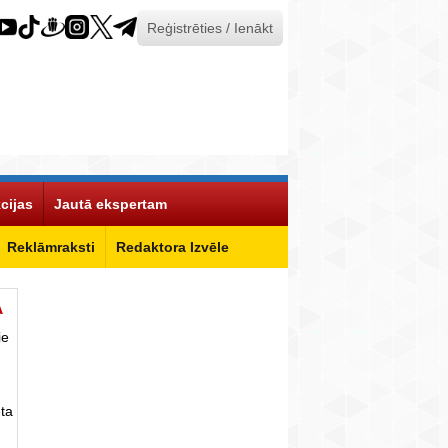
Reģistrēties / Ienākt
cijas
Jautā ekspertam
Reklāmraksti
Redaktora Izvēle
Ā
ie
ta