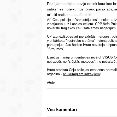
Pēdējās nedēļās Latvijā notiek kaut kas bri
satiksmes noteikumus, brauc pārāk ātri, ne
arī citi satiksmes dalībnieki.
Arī Ceļu policija ir "sakustējusies" - nolemts 
visatļautību uz Latvijas ceļiem. CPP šefs Puķīte
novērstu traģiskos ceļu satiksmes negadījumus
CP atgriezīšoties arī pie
slēptās metodes
, pol
vienkāršota "liecinieku sistēma" - viena polici
pārkāpējus. Jau šodien iAuto novēroja slēptās 
"Straumes".
Esiet uzmanīgi un centieties ievērot
VISUS
Ce
netraucēs ne "slēptās metodes", ne netrafarēt
iAuto atbalsta Ceļu policijas centienus normaliz
atgādina -
ar likumīgiem līdzekļiem
!
iAuto
Visi komentāri