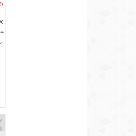
8)
5)
ā,
uz