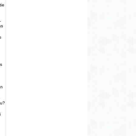
tie
-
ss
s
as
un
o
bu?
i