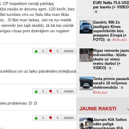
EUR! Nafta 75.6 US
i, CP inspektori nevāji pārkāpj
par barelu (+ VIDEO
ipāža nesās ar ātrumu apm. 120 km/h, bez
8
t tumšais vīrs uz Salu tilta man likās
tes.. :D Bet man liekas, viņi ne tur meklē
Gandrīz 900 Zs
 vienmēr (es tajā skaitā), tā kā tas vairāk
jaudīgais Ķīnas
arīgas cīņas pret dzērājiem un rupjiem
superhibrīds būs
pieejams Eiropā (+
FOTO)
10
Rīgas remontu jaun
0
0
Atbildēt
mērvienība - kļūdu
skaits uz vienu
metru darbu! (+
VIDEO)
6
punktiņus un uz laiku pārsēsties trolejbusā
Tesla pirmie pasaul
saražo 10 miljonus
elektromobiļu
9
0
0
Atbildēt
ksies problemas :D :D
JAUNIE RAKSTI
0
0
Atbildēt
Jaunais KIA Seltos
nāks palīgā
populārajam KIA