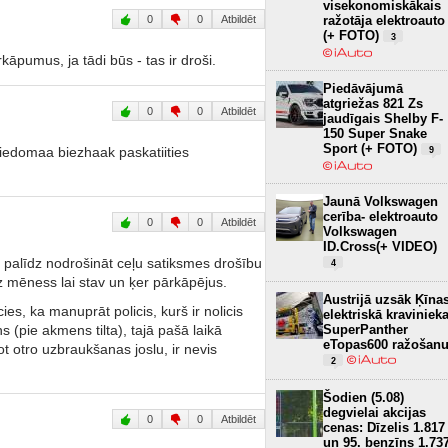
visekonomiskākais
0
0
Atbildēt
ražotāja elektroauto
(+ FOTO)
3
kāpumus, ja tādi būs - tas ir droši.
Piedāvājumā
atgriežas 821 Zs
0
0
Atbildēt
jaudīgais Shelby F-
150 Super Snake
Sport (+ FOTO)
piedomaa biezhaak paskatiities
9
Jaunā Volkswagen
cerība- elektroauto
0
0
Atbildēt
Volkswagen
ID.Cross(+ VIDEO)
s palīdz nodrošināt ceļu satiksmes drošību
4
uz mēness lai stav un ķer pārkāpējus.
Austrijā uzsāk Ķīna
ies, ka manuprāt policis, kurš ir nolicis
elektriskā kraviniek
 (pie akmens tilta), tajā pašā laikā
SuperPanther
eTopas600 ražošan
t otro uzbraukšanas joslu, ir nevis
2
Šodien (5.08)
degvielai akcijas
0
0
Atbildēt
cenas: Dīzelis 1.817
un 95. benzīns 1.73