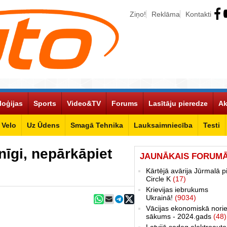
Ziņo!
Reklāma
Kontakti
loģijas
Sports
Video&TV
Forums
Lasītāju pieredze
Ak
Velo
Uz Ūdens
Smagā Tehnika
Lauksaimniecība
Testi
nīgi, nepārkāpiet
JAUNĀKAIS FORUM
Kārtējā avārija Jūrmalā p
Circle K
(17)
Krievijas iebrukums
Ukrainā!
(9034)
Vācijas ekonomiskā norie
sākums - 2024.gads
(48)
Latvijā sadeg elektroauto