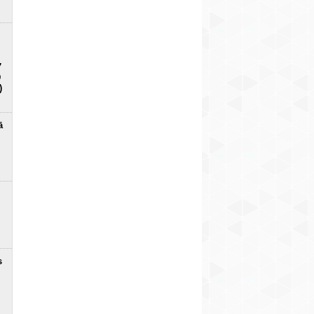
7
D
)
ā
s