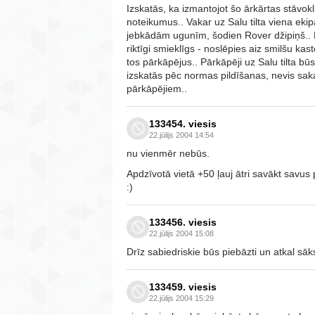
Izskatās, ka izmantojot šo ārkārtas stāvokl
noteikumus.. Vakar uz Salu tilta viena ek
jebkādām ugunīm, šodien Rover džipiņš.. Be
riktīgi smieklīgs - noslēpies aiz smilšu kas
tos pārkāpējus.. Pārkāpēji uz Salu tilta būs
izskatās pēc normas pildīšanas, nevis sak
pārkāpējiem..
133454. viesis
22.jūlijs 2004 14:54
nu vienmēr nebūs.
Apdzīvotā vietā +50 ļauj ātri savākt savus 
:)
133456. viesis
22.jūlijs 2004 15:08
Drīz sabiedriskie būs piebāzti un atkal sā
133459. viesis
22.jūlijs 2004 15:29