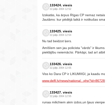
133424. viesis
22.jūlijs 2004 12:52
Izskatās, ka ārpus Rīgas CP nemaz netaisās d
Jautāms: kur pēdējā laikā ir notikušas sma
133425. viesis
22.jūlijs 2004 12:54
Nu tad beidzot ķers.
Amīšīem sen jau policista "vārds" ir likum
pieklājību neiemācīsi. Pārkāpi, tad arī atb
133426. viesis
22.jūlijs 2004 12:55
Viss ko Dara CP ir LIKUMIIGI, ja kaadu m
www.delfi.lv/news/national...php?id=8672
133427. viesis
22.jūlijs 2004 12:55
runaa milichiem akm izdos,un ljaus vienp