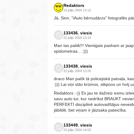
Redaktors
22.jūlijs 2004 13:12
Jā, Sinn, "iAuto bērnudārzs" fotografēs pār
133436. viesis
22.jūlijs 2004 13:14
Man tas patiik!!! Vieniigais pasham ar jaa
spidometraa... ;)))
133438. viesis
22.jūlijs 2004 13:20
draco Man patīk tā policejiskā patvaļa, ka
:))) Lai viņi stāv krūmos, slēpņos un hotj 
Redaktors :-)) Es jau te dažreiz esmu izteic
savu auto tur, kur nedrīkst BRAUKT neviens
PERFEKTI disciplinē autovadītājus neveido
jābildē, bet viņam ir jāizsaka pateicība.
133449. viesis
22.jūlijs 2004 14:03