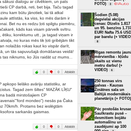
 sākusi dialogu ar cilvēkiem, un pats
FOTO)
3
tieši CP darbā, reti, bet bija. Taču tagad
inu kam būtu jānotiek, lai tā atkal
Šodien (5.08)
aule attīstās, ka viss, ko mēs darām ir
degvielai akcijas
ai. Bet nu es redzu ļoti spilgtu piemēru,
cenas: Dīzelis 1.817
un 95. benzīns 1.73
ačakarē, kāds kas visam pārvelk svītru.
EUR! Nafta 75.6 US
, ētiku, korektumu utt., ja tagad viņam ir
par barelu (+ VIDEO
atvaļa, no kuras mēs tik ļoti gribējām tikt
8
an nolaižās rokas kaut ko vispār darīt,
mijā, un tās sapuvušajā domāšanas veidā!
Rīgas remontu jaun
mērvienība - kļūdu
 tas niknums, ko Jūs raidāt uz mums...
skaits uz vienu
metru darbu! (+
VIDEO)
6
0
0
Atbildēt
250 tonnas virs
 apkopo lielāko avāriju statistiku, ar
galvas - Kauņas
olicistus. Tagad zem šiltes" MAZĀK LĪĶU"
Zinātnes sala un
Baltijā modernākais
ana badā mirstošajiem CP
planetārijs (+ FOTO)
slavenais'"ford mondeo") nesās pa Čaka
u uz 70km/h. Protams bez ieslēgtām
Pēc postošās krusa
uksofora sarkanās gaismas.
Saulkrastu pusē –
desmitiem bojātu
automašīnu un
zaudējumi ap 100
0
0
Atbildēt
000 eiro