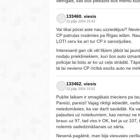
vienīgais, kas būs piebāzts būs mentu kuņ
133460. viesis
22.jūlijs 2004 15:43
Vai tikai pūcei aste nau uzziedējusi? Nevi
CP patruļas rosāmies pa Rīgas ielām. Nau 
ĻOTI ceru ka arī tur CP ir sarosījušies.
Interesanti gan cik vēl līķiem jābūt lai ja
nodaļu priekšniekiem, kuri šos auto izma
policijai lai būtu ar ko uz ceļa strādāt. T
tā lai neviens CP rīcībā esošs auto ne mir
133462. viesis
22.jūlijs 2004 15:52
Puķīte laikam ir smagākais trieciens pa taut
Pareizi, pareizi! Vajag riktīgi iebiedēt, var
neiedomāsies, ka var darīt savādāk. Ka va
paļauties uz noteikumiem, kas nemaz ne tuv
brauc uz 97, tad viss ir OK, bet ja uz 107, t
nolemts sadedzināšanais uz sārta.
Nesenā pagātnē, man bija viesusies cerība,