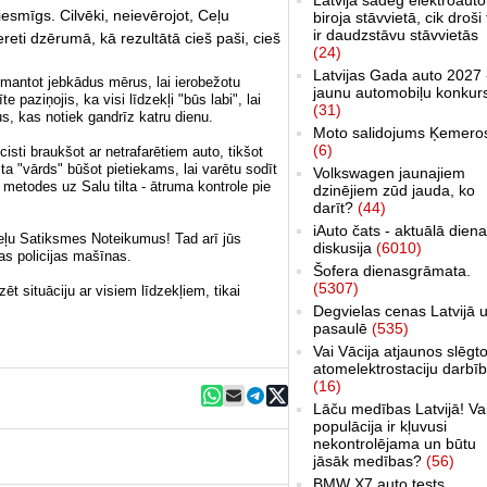
esmīgs. Cilvēki, neievērojot, Ceļu
biroja stāvvietā, cik droši 
ir daudzstāvu stāvvietās
reti dzērumā, kā rezultātā cieš paši, cieš
(24)
Latvijas Gada auto 2027 
izmantot jebkādus mērus, lai ierobežotu
jaunu automobiļu konkur
 paziņojis, ka visi līdzekļi "būs labi", lai
(31)
, kas notiek gandrīz katru dienu.
Moto salidojums Ķemero
(6)
icisti braukšot ar netrafarētiem auto, tikšot
sta "vārds" būšot pietiekams, lai varētu sodīt
Volkswagen jaunajiem
metodes uz Salu tilta - ātruma kontrole pie
dzinējiem zūd jauda, ko
darīt?
(44)
iAuto čats - aktuālā dien
ļu Satiksmes Noteikumus! Tad arī jūs
diskusija
(6010)
as policijas mašīnas.
Šofera dienasgrāmata.
(5307)
ēt situāciju ar visiem līdzekļiem, tikai
Degvielas cenas Latvijā 
pasaulē
(535)
Vai Vācija atjaunos slēgt
atomelektrostaciju darbī
(16)
Lāču medības Latvijā! Va
populācija ir kļuvusi
nekontrolējama un būtu
jāsāk medības?
(56)
BMW X7 auto tests,