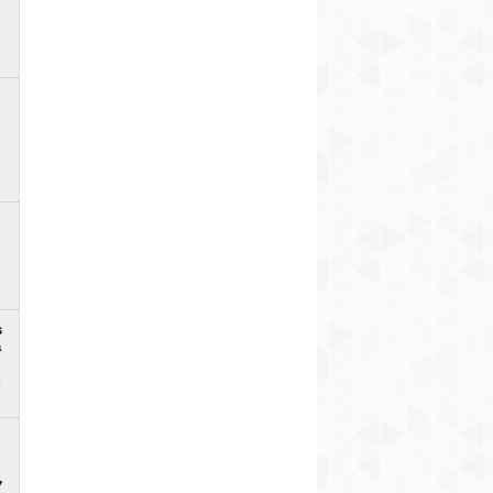
s
a
u
7