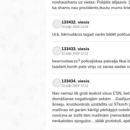
noshaushanu uz vietas: Pukjiitis atljaavis 
ka shams nau prezidents,buutu mums krievi
133432. viesis
22.jūlijs 2004 13:09
Urā, bērnudārzs tagad varēs bildēt polič
133433. viesis
22.jūlijs 2004 13:12
beernudaarzs? policejiskaa patvalja tikai idi
taadam,kursh pats vinju uz savas aadas nav 
133434. viesis
22.jūlijs 2004 13:12
Nav nemaz tik grūti ievērot visus CSN, bet
domāšanas negatīvajām sekām....Gadījums 
šoseju, kruizkontrols uzstādīts uz 97km/h (
mašīnas iet garām kārtīgi pārkāpjot notei
novicina ar zizlīti tām mašīnām (nenorādo
neskatoties spoguļos....tālāk protokoli, apdr