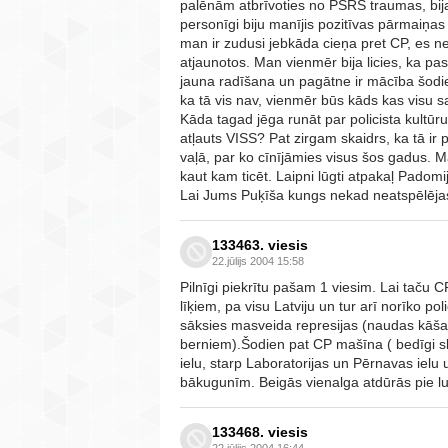
palēnām atbrīvoties no PSRS traumas, bija
personīgi biju manījis pozitīvas pārmaiņas 
man ir zudusi jebkāda cieņa pret CP, es nez
atjaunotos. Man vienmēr bija licies, ka pas
jauna radīšana un pagātne ir mācība šodien
ka tā vis nav, vienmēr būs kāds kas visu s
Kāda tagad jēga runāt par policista kultūru
atļauts VISS? Pat zirgam skaidrs, ka tā ir p
vaļā, par ko cīnījāmies visus šos gadus. M
kaut kam ticēt. Laipni lūgti atpakaļ Pado
Lai Jums Puķīša kungs nekad neatspēlējas
133463. viesis
22.jūlijs 2004 15:58
Pilnīgi piekrītu pašam 1 viesim. Lai taču CP
līķiem, pa visu Latviju un tur arī norīko p
sāksies masveida represijas (naudas kāš
berniem).Šodien pat CP mašīna ( bedīgi 
ielu, starp Laboratorijas un Pērnavas iel
bākugunīm. Beigās vienalga atdūrās pie l
133468. viesis
22.jūlijs 2004 16:44