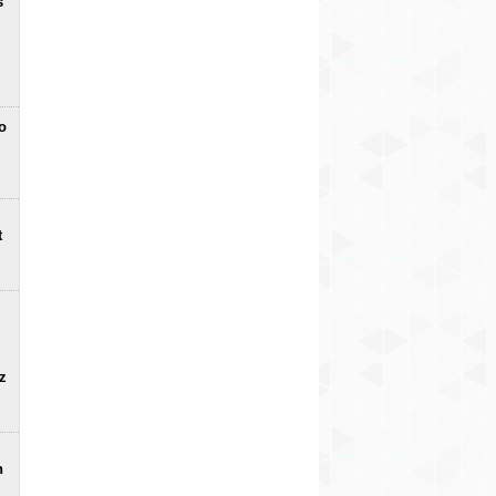
s
o
t
uz
n