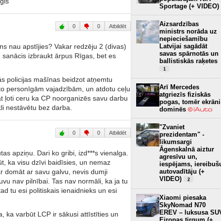
ģis
Sportage (+ VIDEO)
Aizsardzības
0
0
Atbildēt
ministrs norāda uz
nepieciešamību
ens nau apstījies? Vakar redzēju 2 (divas)
Latvijai sagādāt
savas spārnotās un
sanācis izbraukt ārpus Rīgas, bet es
ballistiskās raķetes
1
unās policijas mašīnas beidzot atņemtu
Arī Mercedes
nto personīgām vajadzībām, un atdotu ceļu
atgriezīs fiziskās
āpat ļoti ceru ka CP noorganizēs savu darbu
pogas, tomēr ekrāni
kli nestāvētu bez darba.
dominēs
"Zvaniet
0
0
Atbildēt
prezidentam" -
likumsargi
Āgenskalnā aiztur
as apziņu. Dari ko gribi, izd***s vienalga.
agresīvu un,
būt, ka visu dzīvi baidīsies, un nemaz
iespējams, iereibuš
r domāt ar savu galvu, nevis dumji
autovadītāju (+
VIDEO)
u nav pilnībai. Tas nav normāli, ka ja tu
2
ad tu esi politiskais ienaidnieks un esi
Xiaomi piesaka
SkyNomad N70
EREV – luksusa SU
 ka varbūt LCP ir sākusi attīstīties un
Eiropas tirgum (+