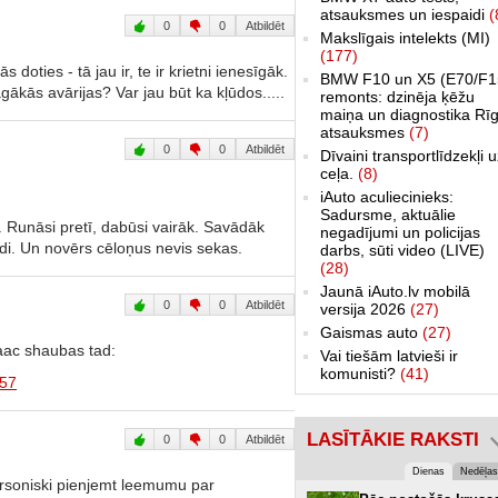
atsauksmes un iespaidi
(
0
0
Atbildēt
Makslīgais intelekts (MI)
(177)
oties - tā jau ir, te ir krietni ienesīgāk.
BMW F10 un X5 (E70/F1
gākās avārijas? Var jau būt ka kļūdos.....
remonts: dzinēja ķēžu
maiņa un diagnostika Rīg
atsauksmes
(7)
0
0
Atbildēt
Dīvaini transportlīdzekļi 
ceļa.
(8)
iAuto aculiecinieks:
Sadursme, aktuālie
s. Runāsi pretī, dabūsi vairāk. Savādāk
negadījumi un policijas
ildi. Un novērs cēloņus nevis sekas.
darbs, sūti video (LIVE)
(28)
Jaunā iAuto.lv mobilā
0
0
Atbildēt
versija 2026
(27)
Gaismas auto
(27)
aac shaubas tad:
Vai tiešām latvieši ir
komunisti?
(41)
857
LASĪTĀKIE RAKSTI
0
0
Atbildēt
Dienas
Nedēļas
ersoniski pienjemt leemumu par