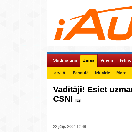
Sludinājumi
Ziņas
Vīriem
Tehno
Latvijā
Pasaulē
Izklaide
Moto
Vadītāji! Esiet uzma
CSN!
52
22.jūlijs 2004 12:46