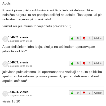
Apols
Krievijā pirms pārbrauktuvēm ir arī tāda lieta kā delkšņi! Tikko
nolaižas barjera, tā arī paceļas delkšņi no asfalta! Tas tāpēc, lai pie
nolaistas barjeras pāri neskrietu!
Varbūt arī pie mums to vajadzētu praktizēt?! :)
134602. viesis
0
0
Atbildēt
3.augusts 2004 15:26
A par delkšņiem laba ideja, tikai ja nu toč kādam operatīvajam
jātiek tā veiklāk?
134603. viesis
0
0
Atbildēt
3.augusts 2004 15:31
jaieviesh pults sistema, lai opertransporta vaditaji ar pults palidzibu
spetu gan luksaforaa gaismas pamainit, gan ari delksnus dabuut
atpakal asfaltaa!
134604. viesis
0
0
Atbildēt
3.augusts 2004 15:31
viesis 15:20