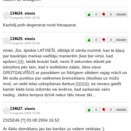
134624. viesis
0
0
Atbildēt
3.augusts 2004 16:51
Kazhdij psih-degenerat nosit fotoaparat.
134625. viesis
0
0
Atbildēt
3.augusts 2004 16:52
ziniet, Jūs, tipiskie LATVIEŠI, sliktājā šī vārda nozīmē, kas te bļauj
par bavārijas markas vadītāju manierēm (kas ber virsū, kad
apdzen;)))), labāk braukt šadi, nevis 9 sekundes stāvēt pie
luksofora pēc tam, kad ir ieslēdzies zaļais, šitos visus
GRŪTGALVĪŠUS ar passātiem un līdzīgiem sifeļiem vajag mācīt un
likt soda punktus par satiksmes bremzēšanu (tiesības uz mūžu
nost, un veikt ielas uzkopšanas darbus:))))))))), es nevaru gaidīt
kamēr kāds lunis izdomās vai ievēros, kad sarkanais vairs
nedeg...tādos tempos dzīvē nekur tālu nevar tikt...
134627. viesis
0
0
Atbildēt
3.augusts 2004 17:00
2325E46 [?] 03.08.2004 16:52
Ar šādu domāšanu jau tas bardax uz ceļiem veidojas :)