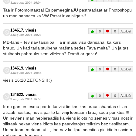
3.augusts 2004 16:04
Taa ir Fotomontaaza! Es pameeginaJU pastraadaat ar Photoshopu
un man sanaaca ka VW Pasat ir vainiigais!!
134617. viesis
0
0
Atbildēt
3.augusts 2004 16:28
MB-fans - Tev nav taisnība. Tā ir mūsu visu darīšana, kā kurš
brauc. Un kad tāda stulbeņa mašīnā sēdēs Tava meita? Un ja tas
stulbenis pabrauks zem vilciena? Domā ar galvu!
134619. viesis
0
0
Atbildēt
3.augusts 2004 16:44
viesis 16:28 ŽETONS!!! :)
134622. viesis
0
0
Atbildēt
3.augusts 2004 16:50
Ir nu gan, es esmu par to ka visi tie kas kas brauc shaadas stilaa
atraak nositas, nevis par to lai vinji leenaam kraaj soda punktus !!!
Un neviens man nepieraadiis ka viens idiots no zemes virsas nost ir
sliktaak nekaa viens idiots kas paarvietojas teiksim bez tiesiibaam.
Un ar taam metaam utt. , tad nav ko ljaut seesties pie idiota saviem
radiem un draugiem.