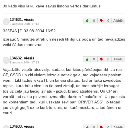
Jo kāds visu laiku kavē savus ļimonu vērtos darījumus
134631. viesis
0
0
Atbildēt
3.augusts 2004 17:13
325E46 [?] 03.08.2004 16:52
izbrauc 5 minūtes ātrāk un nesēdi tik ilgi uz poda un tad nevajadzēs
veikt šādus manevrus.
134632. viesis
0
0
Atbildēt
3.augusts 2004 17:23
Vajadzētu vispār atsevisķu sadaļu, kur šitos pārkāpejus likt. Ja reiz
CP, CSDD un citi viņiem līdzīgie netiek gala, tad vajadzētu pasiem
vien... Likt tadus ieksa IT, un lai visi skatas. Tad ar laiku izveidotos
topsis, kura būtu vieni un tie pasi zīmuļi, un mes pārējie ieraugot
tos uz ceļa jau laicīgi zinatu - jāzūd, brauc atsaldenis. Un CP arī
varbūt tad saktu pieverst uzmanību daziem "malačiem". Un pazustu
no komentiem tadi, kuri uzskata sevi par "DRIVER ASS", jo tagad
jau viegli goņīt uz to kurš te lunis, un kurš meistars, a tad āmen un
cauri...
134633. viesis
0
0
Atbildēt