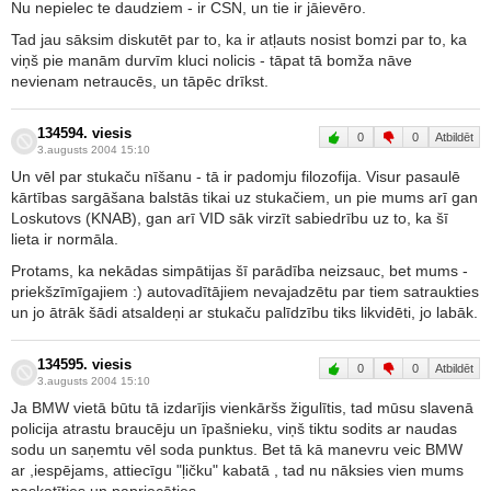
Nu nepielec te daudziem - ir CSN, un tie ir jāievēro.
Tad jau sāksim diskutēt par to, ka ir atļauts nosist bomzi par to, ka
viņš pie manām durvīm kluci nolicis - tāpat tā bomža nāve
nevienam netraucēs, un tāpēc drīkst.
134594. viesis
0
0
Atbildēt
3.augusts 2004 15:10
Un vēl par stukaču nīšanu - tā ir padomju filozofija. Visur pasaulē
kārtības sargāšana balstās tikai uz stukačiem, un pie mums arī gan
Loskutovs (KNAB), gan arī VID sāk virzīt sabiedrību uz to, ka šī
lieta ir normāla.
Protams, ka nekādas simpātijas šī parādība neizsauc, bet mums -
priekšzīmīgajiem :) autovadītājiem nevajadzētu par tiem satraukties
un jo ātrāk šādi atsaldeņi ar stukaču palīdzību tiks likvidēti, jo labāk.
134595. viesis
0
0
Atbildēt
3.augusts 2004 15:10
Ja BMW vietā būtu tā izdarījis vienkāršs žigulītis, tad mūsu slavenā
policija atrastu braucēju un īpašnieku, viņš tiktu sodits ar naudas
sodu un saņemtu vēl soda punktus. Bet tā kā manevru veic BMW
ar ,iespējams, attiecīgu "ļičku" kabatā , tad nu nāksies vien mums