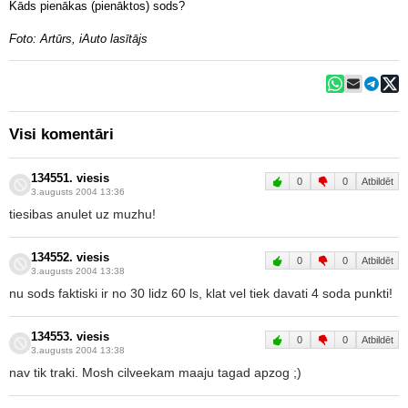
Kāds pienākas (pienāktos) sods?
Foto: Artūrs, iAuto lasītājs
Visi komentāri
134551. viesis
0
0
Atbildēt
3.augusts 2004 13:36
tiesibas anulet uz muzhu!
134552. viesis
0
0
Atbildēt
3.augusts 2004 13:38
nu sods faktiski ir no 30 lidz 60 ls, klat vel tiek davati 4 soda punkti!
134553. viesis
0
0
Atbildēt
3.augusts 2004 13:38
nav tik traki. Mosh cilveekam maaju tagad apzog ;)