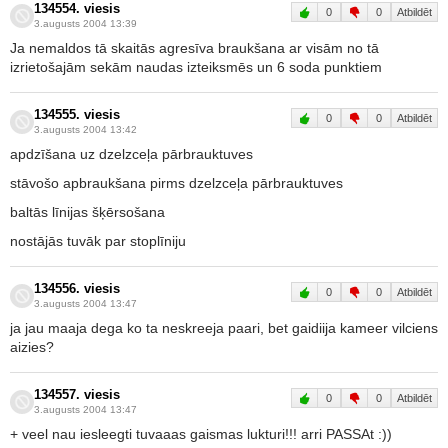
134554. viesis
0
0
Atbildēt
3.augusts 2004 13:39
Ja nemaldos tā skaitās agresīva braukšana ar visām no tā
izrietošajām sekām naudas izteiksmēs un 6 soda punktiem
134555. viesis
0
0
Atbildēt
3.augusts 2004 13:42
apdzīšana uz dzelzceļa pārbrauktuves
stāvošo apbraukšana pirms dzelzceļa pārbrauktuves
baltās līnijas šķērsošana
nostājās tuvāk par stoplīniju
134556. viesis
0
0
Atbildēt
3.augusts 2004 13:47
ja jau maaja dega ko ta neskreeja paari, bet gaidiija kameer vilciens
aizies?
134557. viesis
0
0
Atbildēt
3.augusts 2004 13:47
+ veel nau iesleegti tuvaaas gaismas lukturi!!! arri PASSAt :))