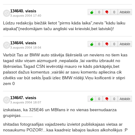
134640. viesis
0
0
Atbildēt
3.augusts 2004 17:40
Lūdzu redakciju biežāk lietot "pirms kāda laika",nevis "kādu laiku
atpakaļ"(nedomājam taču angliski vai krieviski,bet latviski)!
134644. viesis
0
0
Atbildēt
3.augusts 2004 18:04
Varbūt Tas ar BMW auto stāvēja šķērsielā un neviens no tiem kas
tagad stāv viņam aizmugurē ,nepalaida ,lai varētu izbraukt no
šķērsielas.Tagad CSN ievērotāji mauro re kāds pārkāpējs,bet
palasot dažus komentus ,vairāki ar savu komentu apliecina cik
cilvēks var būt sekls.Īpaši izlec BMW nīdēji.Viņu koificenti ir stipri
zem 0
134647. viesis
0
0
Atbildēt
3.augusts 2004 18:07
izskataas, ka 325E46 un MBfans ir no vienas beernudaarza
grupinjas..........
shitadas fotograafijas vajadzeetu izvietot publiskajaas vietaa ar
nosaukumu POZOR!...kaa kaadreiz labajos laukos alkoholikjus :P