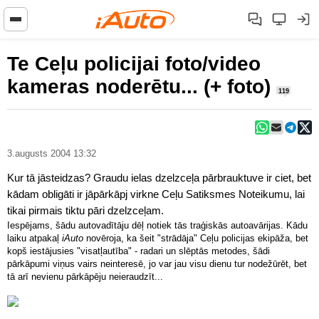
Te Ceļu policijai foto/video
kameras noderētu... (+ foto)
119
3.augusts 2004 13:32
Kur tā jāsteidzas? Graudu ielas dzelzceļa pārbrauktuve ir ciet, bet
kādam obligāti ir jāpārkāpj virkne Ceļu Satiksmes Noteikumu, lai
tikai pirmais tiktu pāri dzelzceļam.
Iespējams, šādu autovadītāju dēļ notiek tās traģiskās autoavārijas. Kādu
laiku atpakaļ
iAuto
novēroja, ka šeit "strādāja" Ceļu policijas ekipāža, bet
kopš iestājusies "visatļautība" - radari un slēptās metodes, šādi
pārkāpumi viņus vairs neinteresē, jo var jau visu dienu tur nodežūrēt, bet
tā arī nevienu pārkāpēju neieraudzīt...