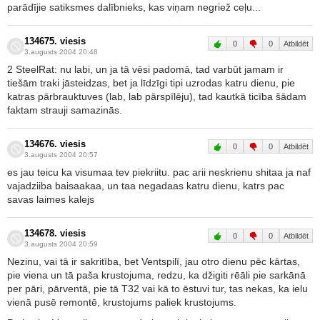
parādījie satiksmes dalībnieks, kas viņam negriež ceļu...
134675. viesis
0
0
Atbildēt
3.augusts 2004 20:48
2 SteelRat: nu labi, un ja tā vēsi padomā, tad varbūt jamam ir
tiešām traki jāsteidzas, bet ja līdzīgi tipi uzrodas katru dienu, pie
katras pārbrauktuves (lab, lab pārspīlēju), tad kautkā ticība šādam
faktam strauji samazinās.
134676. viesis
0
0
Atbildēt
3.augusts 2004 20:57
es jau teicu ka visumaa tev piekriitu. pac arii neskrienu shitaa ja naf
vajadziiba baisaakaa, un taa negadaas katru dienu, katrs pac
savas laimes kalejs
134678. viesis
0
0
Atbildēt
3.augusts 2004 20:59
Nezinu, vai tā ir sakritība, bet Ventspilī, jau otro dienu pēc kārtas,
pie viena un tā paša krustojuma, redzu, ka džigiti rēāli pie sarkānā
per pāri, pārventā, pie tā T32 vai kā to ēstuvi tur, tas nekas, ka ielu
vienā pusē remontē, krustojums paliek krustojums.