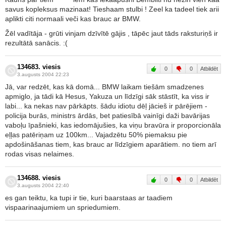
savus kopleksus mazinaat! Tieshaam stulbi ! Zeel ka tadeel tiek arii
aplikti citi normaali veči kas brauc ar BMW.
Žēl vadītāja - grūti vinjam dzīvītē gājis , tāpēc jaut tāds raksturiņš ir
rezultātā sanācis. :(
134683. viesis
0
0
Atbildēt
3.augusts 2004 22:23
Jā, var redzēt, kas kā domā... BMW laikam tiešām smadzenes
apmiglo, ja tādi kā Hesus, Yakuza un līdzīgi sāk stāstīt, ka viss ir
labi... ka nekas nav pārkāpts. šādu idiotu dēļ jācieš ir pārējiem -
policija burās, ministrs ārdās, bet patiesībā vainīgi daži bavārijas
vaboļu īpašnieki, kas iedomājušies, ka viņu bravūra ir proporcionāla
eļļas patēriņam uz 100km... Vajadzētu 50% piemaksu pie
apdošināšanas tiem, kas brauc ar līdzīgiem aparātiem. no tiem arī
rodas visas nelaimes.
134688. viesis
0
0
Atbildēt
3.augusts 2004 22:40
es gan teiktu, ka tupi ir tie, kuri baarstaas ar taadiem
vispaarinaajumiem un spriedumiem.