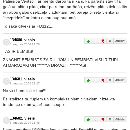
Patiesībā Ventspilī ar mentu darbu tā ir kā ir, kā parasts stāv tilta
galā un plānu pilda, citur pa retam parādās, reizēm plāns tiek pildīts
arī abos galos dzelzceļa viaduktam, bet pārējā pilsētā vienkārši
"bezpridels" ar katru dienu aug augumā.
To saka cilvēks ar FD1121...
134680. viesis
0
0
Atbildēt
3.augusts 2004 21:20
TAS IR BEMBIS!
ZNACHIT BEMBISTS ZA RULJOM UN BEMBISTI VISI IR TUPI
ATMAROZAKI UN *******A DRAAZTI *******ASI
134681. viesis
0
0
Atbildēt
3.augusts 2004 21:27
Ne visi bembisti ir tupi!!!
Es izteiktos tā, tupiem un kompleksainiem cilvēkiem ir izteikta
tendence uz bmw, arī audi coupe...
134682. viesis
0
0
Atbildēt
3.augusts 2004 21:45
Kauns par tiem *******iem kas iekaapushi Bembiiti nu nezin vien kaa