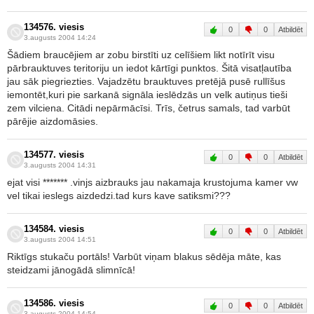
134576. viesis
0
0
Atbildēt
3.augusts 2004 14:24
Šādiem braucējiem ar zobu birstīti uz celīšiem likt notīrīt visu
pārbrauktuves teritoriju un iedot kārtīgi punktos. Šitā visatļautība
jau sāk piegriezties. Vajadzētu brauktuves pretējā pusē rullīšus
iemontēt,kuri pie sarkanā signāla ieslēdzās un velk autiņus tieši
zem vilciena. Citādi nepārmācīsi. Trīs, četrus samals, tad varbūt
pārējie aizdomāsies.
134577. viesis
0
0
Atbildēt
3.augusts 2004 14:31
ejat visi ******* .vinjs aizbrauks jau nakamaja krustojuma kamer vw
vel tikai ieslegs aizdedzi.tad kurs kave satiksmi???
134584. viesis
0
0
Atbildēt
3.augusts 2004 14:51
Riktīgs stukaču portāls! Varbūt viņam blakus sēdēja māte, kas
steidzami jānogādā slimnīcā!
134586. viesis
0
0
Atbildēt
3.augusts 2004 14:54