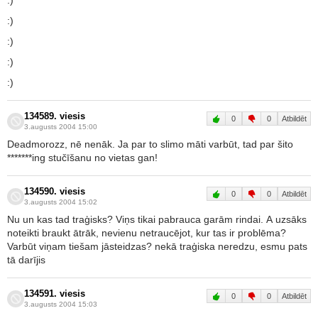
:)
:)
:)
:)
:)
134589. viesis
0
0
Atbildēt
3.augusts 2004 15:00
Deadmorozz, nē nenāk. Ja par to slimo māti varbūt, tad par šito
*******ing stučīšanu no vietas gan!
134590. viesis
0
0
Atbildēt
3.augusts 2004 15:02
Nu un kas tad traģisks? Viņs tikai pabrauca garām rindai. A uzsāks
noteikti braukt ātrāk, nevienu netraucējot, kur tas ir problēma?
Varbūt viņam tiešam jāsteidzas? nekā traģiska neredzu, esmu pats
tā darījis
134591. viesis
0
0
Atbildēt
3.augusts 2004 15:03