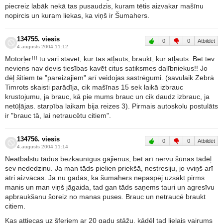
piecreiz labāk nekā tas pusaudzis, kuram tētis aizvakar mašīnu
nopircis un kuram liekas, ka viņš ir Šumahers.
134755. viesis
0
0
Atbildēt
4.augusts 2004 11:12
Motorļer!!! tu vari stāvēt, kur tas atļauts, braukt, kur atļauts. Bet tev
neviens nav devis tiesības kavēt citus satiksmes dalībniekus!! Jo
dēļ šitiem te "pareizajiem" arī veidojas sastrēgumi. (savulaik Zebrā
Timrots skaisti parādīja, cik mašīnas 15 sek laikā izbrauc
krustojumu, ja brauc, kā pie mums brauc un cik daudz izbrauc, ja
netūļājas. starpība laikam bija reizes 3). Pirmais autoskolu postulāts
ir "brauc tā, lai netraucētu citiem".
134756. viesis
0
0
Atbildēt
4.augusts 2004 11:14
Neatbalstu tādus bezkaunīgus gājienus, bet arī nervu šūnas tādēļ
sev nededzinu. Ja man tāds pielien priekšā, nestresiju, jo vviņš arī
ātri aizvācas. Ja nu gadās, ka šumahers nepaspēj uzsākt pirms
manis un man viņš jāgaida, tad gan tāds saņems tauri un agresīvu
apbraukšanu šoreiz no manas puses. Brauc un netraucē braukt
citiem.
Kas attiecas uz šferiem ar 20 gadu stāžu, kādēļ tad lielais vairums