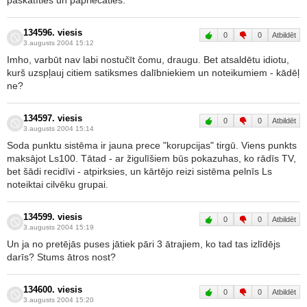
paskatīties un papriecāties.
134596. viesis
0
0
Atbildēt
3.augusts 2004 15:12
Imho, varbūt nav labi nostučīt čomu, draugu. Bet atsaldētu idiotu,
kurš uzspļauj citiem satiksmes dalībniekiem un noteikumiem - kādēļ
ne?
134597. viesis
0
0
Atbildēt
3.augusts 2004 15:14
Soda punktu sistēma ir jauna prece "korupcijas" tirgū. Viens punkts
maksājot Ls100. Tātad - ar žigulīšiem būs pokazuhas, ko rādīs TV,
bet šādi recidīvi - atpirksies, un kārtējo reizi sistēma pelnīs Ls
noteiktai cilvēku grupai.
134599. viesis
0
0
Atbildēt
3.augusts 2004 15:19
Un ja no pretējās puses jātiek pāri 3 ātrajiem, ko tad tas izlīdējs
darīs? Stums ātros nost?
134600. viesis
0
0
Atbildēt
3.augusts 2004 15:20