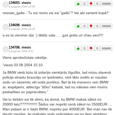
134693. viesis
0
0
Atbildēt
3.augusts 2004 22:56
resnais_gailis - Tu esi resns vai esi "gailis"? Vai abi varianti kopā?
134698. viesis
0
0
Atbildēt
3.augusts 2004 23:25
a es ta vienmer dar :) tiklidz vala.......gze grida un chau veci!!!!
134708. viesis
0
0
Atbildēt
4.augusts 2004 8:21
Viens aprobežotais rakstīja:
"viesis 03.08.2004 15:10
Ja BMW vietā būtu tā izdarījis vienkāršs žigulītis, tad mūsu slavenā
policija atrastu braucēju un īpašnieku, viņš tiktu sodits ar naudas
sodu un saņemtu vēl soda punktus. Bet tā kā manevru veic BMW
ar, iespējams, attiecīgu "ļičku" kabatā, tad nu nāksies vien mums
paskatīties un papriecāties."
Vai tu tiešām esi tik slims, ka domā, ka BMW maksā sākot no
20000 latu????!!!!!!!!! Šādus var nopirkt cenā sākot no 2500EUR.....
Man pašam ar ir šāds BMW, nopirku par 4000EUR. Bet man nav tik
daudz naudas, lai maksātu sodu policistiem vai no tiem atpirktos...