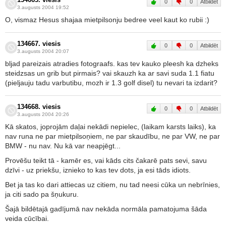
134665. viesis
0
0
Atbildēt
3.augusts 2004 19:52
O, vismaz Hesus shajaa mietpilsonju bedree veel kaut ko rubii :)
134667. viesis
0
0
Atbildēt
3.augusts 2004 20:07
bljad pareizais atradies fotograafs. kas tev kauko pleesh ka dzheks
steidzsas un grib but pirmais? vai skauzh ka ar savi suda 1.1 fiatu
(pieljauju tadu varbutibu, mozh ir 1.3 golf disel) tu nevari ta izdarit?
134668. viesis
0
0
Atbildēt
3.augusts 2004 20:26
Kā skatos, joprojām daļai nekādi nepielec, (laikam karsts laiks), ka
nav runa ne par mietpilsoņiem, ne par skaudību, ne par VW, ne par
BMW - nu nav. Nu kā var neapjēgt...
Provēšu teikt tā - kamēr es, vai kāds cits čakarē pats sevi, savu
dzīvi - uz priekšu, iznieko to kas tev dots, ja esi tāds idiots.
Bet ja tas ko dari attiecas uz citiem, nu tad neesi cūka un nebrīnies,
ja citi sado pa šņukuru.
Šajā bildētajā gadījumā nav nekāda normāla pamatojuma šāda
veida cūcībai.