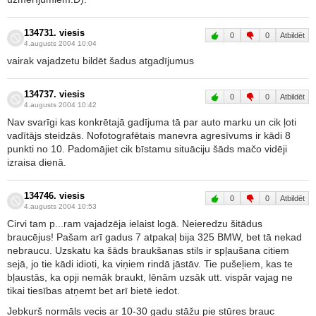
134731. viesis
0
0
Atbildēt
4.augusts 2004 10:04
vairak vajadzetu bildēt šadus atgadījumus
134737. viesis
0
0
Atbildēt
4.augusts 2004 10:42
Nav svarīgi kas konkrētajā gadījuma tā par auto marku un cik ļoti
vadītājs steidzās. Nofotografētais manevra agresīvums ir kādi 8
punkti no 10. Padomājiet cik bīstamu situāciju šāds mačo vidēji
izraisa dienā.
134746. viesis
0
0
Atbildēt
4.augusts 2004 10:53
Cirvi tam p...ram vajadzēja ielaist logā. Neieredzu šitādus
braucējus! Pašam arī gadus 7 atpakaļ bija 325 BMW, bet tā nekad
nebraucu. Uzskatu ka šāds braukšanas stils ir spļaušana citiem
sejā, jo tie kādi idioti, ka viņiem rindā jāstāv. Tie pušeļiem, kas te
bļaustās, ka opji nemāk braukt, lēnām uzsāk utt. vispār vajag ne
tikai tiesības atņemt bet arī bietē iedot.
Jebkurš normāls vecis ar 10-30 gadu stāžu pie stūres brauc