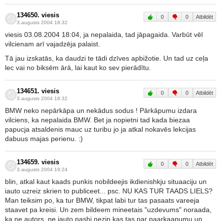
134650. viesis
0
0
Atbildēt
3.augusts 2004 18:32
viesis 03.08.2004 18:04, ja nepalaida, tad jāpagaida. Varbūt vēl
vilcienam arī vajadzēja palaist.
Tā jau izskatās, ka daudzi te tādi dzīves apbižotie. Un tad uz ceļa
lec vai no biksēm ārā, lai kaut ko sev pierādītu.
134651. viesis
0
0
Atbildēt
3.augusts 2004 18:32
BMW neko nepārkāpa un nekādus sodus ! Pārkāpumu izdara
vilciens, ka nepalaida BMW. Bet ja nopietni tad kada biezaa
papucja atsaldenis mauc uz turibu jo ja atkal nokavēs lekcijas
dabuus majas perienu. :)
134659. viesis
0
0
Atbildēt
3.augusts 2004 19:24
blin, atkal kaut kaads punkis nobildeejis ikdienishkju situaaciju un
iauto uzreiz skrien to publiceet... psc. NU KAS TUR TAADS LIELS?
Man teiksim po, ka tur BMW, tikpat labi tur tas pasaats vareeja
staavet pa kreisi. Un zem bildeem mineetais "uzdevums" noraada,
ka ne autors, ne iauto pashi nezin kas tas par paarkaapumu un