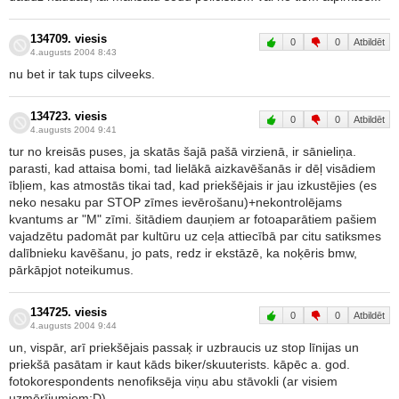
134709. viesis
0
0
Atbildēt
4.augusts 2004 8:43
nu bet ir tak tups cilveeks.
134723. viesis
0
0
Atbildēt
4.augusts 2004 9:41
tur no kreisās puses, ja skatās šajā pašā virzienā, ir sānieliņa.
parasti, kad attaisa bomi, tad lielākā aizkavēšanās ir dēļ visādiem
ībļiem, kas atmostās tikai tad, kad priekšējais ir jau izkustējies (es
neko nesaku par STOP zīmes ievērošanu)+nekontrolējams
kvantums ar "M" zīmi. šitādiem dauņiem ar fotoaparātiem pašiem
vajadzētu padomāt par kultūru uz ceļa attiecībā par citu satiksmes
dalībnieku kavēšanu, jo pats, redz ir ekstāzē, ka noķēris bmw,
pārkāpjot noteikumus.
134725. viesis
0
0
Atbildēt
4.augusts 2004 9:44
un, vispār, arī priekšējais passaķ ir uzbraucis uz stop līnijas un
priekšā pasātam ir kaut kāds biker/skuuterists. kāpēc a. god.
fotokorespondents nenofiksēja viņu abu stāvokli (ar visiem
uzmērījumiem:D).