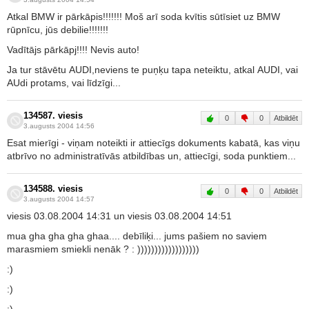
Atkal BMW ir pārkāpis!!!!!!! Moš arī soda kvītis sūtīsiet uz BMW
rūpnīcu, jūs debilie!!!!!!!
Vadītājs pārkāpj!!!! Nevis auto!
Ja tur stāvētu AUDI,neviens te puņķu tapa neteiktu, atkal AUDI, vai
AUdi protams, vai līdzīgi...
134587. viesis
0
0
Atbildēt
3.augusts 2004 14:56
Esat mierīgi - viņam noteikti ir attiecīgs dokuments kabatā, kas viņu
atbrīvo no administratīvās atbildības un, attiecīgi, soda punktiem...
134588. viesis
0
0
Atbildēt
3.augusts 2004 14:57
viesis 03.08.2004 14:31 un viesis 03.08.2004 14:51
mua gha gha gha ghaa.... debīliķi... jums pašiem no saviem
marasmiem smiekli nenāk ? : ))))))))))))))))))
:)
:)