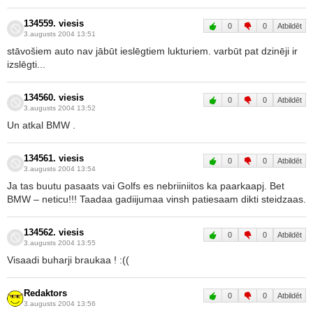
134559. viesis
0
0
Atbildēt
3.augusts 2004 13:51
stāvošiem auto nav jābūt ieslēgtiem lukturiem. varbūt pat dzinēji ir
izslēgti...
134560. viesis
0
0
Atbildēt
3.augusts 2004 13:52
Un atkal BMW .
134561. viesis
0
0
Atbildēt
3.augusts 2004 13:54
Ja tas buutu pasaats vai Golfs es nebriiniitos ka paarkaapj. Bet
BMW – neticu!!! Taadaa gadiijumaa vinsh patiesaam dikti steidzaas.
134562. viesis
0
0
Atbildēt
3.augusts 2004 13:55
Visaadi buharji braukaa ! :((
Redaktors
0
0
Atbildēt
3.augusts 2004 13:56