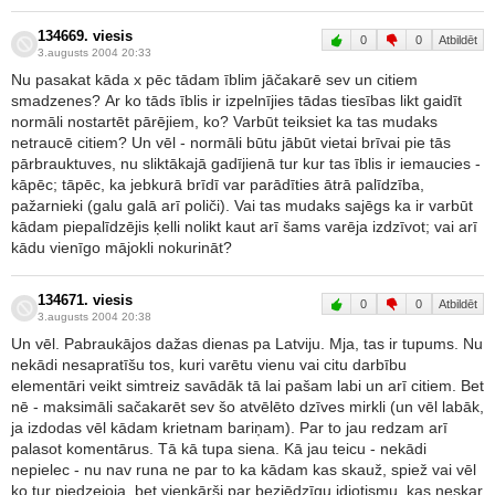
134669. viesis
0
0
Atbildēt
3.augusts 2004 20:33
Nu pasakat kāda x pēc tādam īblim jāčakarē sev un citiem
smadzenes? Ar ko tāds īblis ir izpelnījies tādas tiesības likt gaidīt
normāli nostartēt pārējiem, ko? Varbūt teiksiet ka tas mudaks
netraucē citiem? Un vēl - normāli būtu jābūt vietai brīvai pie tās
pārbrauktuves, nu sliktākajā gadījienā tur kur tas īblis ir iemaucies -
kāpēc; tāpēc, ka jebkurā brīdī var parādīties ātrā palīdzība,
pažarnieki (galu galā arī poliči). Vai tas mudaks sajēgs ka ir varbūt
kādam piepalīdzējis ķelli nolikt kaut arī šams varēja izdzīvot; vai arī
kādu vienīgo mājokli nokurināt?
134671. viesis
0
0
Atbildēt
3.augusts 2004 20:38
Un vēl. Pabraukājos dažas dienas pa Latviju. Mja, tas ir tupums. Nu
nekādi nesapratīšu tos, kuri varētu vienu vai citu darbību
elementāri veikt simtreiz savādāk tā lai pašam labi un arī citiem. Bet
nē - maksimāli sačakarēt sev šo atvēlēto dzīves mirkli (un vēl labāk,
ja izdodas vēl kādam krietnam bariņam). Par to jau redzam arī
palasot komentārus. Tā kā tupa siena. Kā jau teicu - nekādi
nepielec - nu nav runa ne par to ka kādam kas skauž, spiež vai vēl
ko tur piedzejoja, bet vienkārši par bezjēdzīgu idiotismu, kas neskar