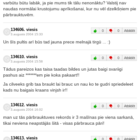
varbūtu būtu labāk, ja pie mums tik tālu nenonāktu? Valstij nav
naudas normālai krustojumu aprīkošanai, kur nu vēl dzelkšņiem pie
pārbrauktuvēm.
134606. viesis
0
0
Atbildēt
3.augusts 2004 15:33
Un šīs pultis arī būs tad jauna prece melnajā tirgū ... :)
134610. viesis
0
0
Atbildēt
3.augusts 2004 15:58
Tādus pareizos kas taisa taadas bildes un jutas baigi svariigi
pashus aiz *******em pie koka pakaart!!
Ja cilveeks grib taa braukt lai brauc un nau ko te gudri spriedeleet
kads nu baigais kraans vinjsh ir!!
134612. viesis
0
0
Atbildēt
3.augusts 2004 16:02
man uz tās pārbrauktuves rekords ir 3 mašīnas pie viena sarkanā,
tikai neviena neapstājās šitā - visas pārbrauca pāri!
134613. viesis
0
0
Atbildēt