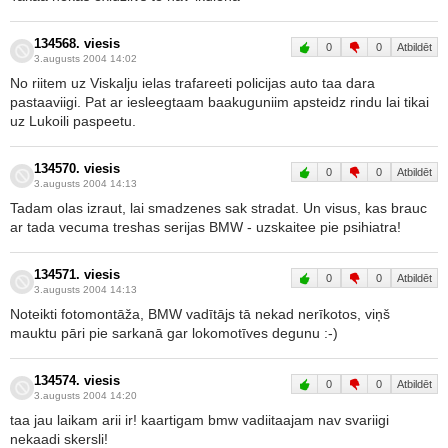
134568. viesis
0
0
Atbildēt
3.augusts 2004 14:02
No riitem uz Viskalju ielas trafareeti policijas auto taa dara
pastaaviigi. Pat ar iesleegtaam baakuguniim apsteidz rindu lai tikai
uz Lukoili paspeetu.
134570. viesis
0
0
Atbildēt
3.augusts 2004 14:13
Tadam olas izraut, lai smadzenes sak stradat. Un visus, kas brauc
ar tada vecuma treshas serijas BMW - uzskaitee pie psihiatra!
134571. viesis
0
0
Atbildēt
3.augusts 2004 14:13
Noteikti fotomontāža, BMW vadītājs tā nekad nerīkotos, viņš
mauktu pāri pie sarkanā gar lokomotīves degunu :-)
134574. viesis
0
0
Atbildēt
3.augusts 2004 14:20
taa jau laikam arii ir! kaartigam bmw vadiitaajam nav svariigi
nekaadi skersli!