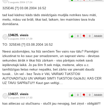
3.augusts 2004 17:24
325E46 [?] 03.08.2004 16:52
tad kad kādrez kāds tāds steidzīgais mudjila notrikes tavu māti,
meitu, māsu vai brāli, tikai tad, laikam, tev mainīsies tava trula
domāšana.
134635. viesis
0
0
Atbildēt
3.augusts 2004 17:29
TO: 325E46 [?] 03.08.2004 16:52
Neesi aizdomājies, ka līdz senčiem Tev vairs nav tālu? Pamēģini
izkustinat to ko sauc par smadzenem, un saprast vienu - deviņas
sekundes ātrāk ir tikai līdz zārkam - viss pārējais notiek savā
ieplānotajā laikā. Jo pa šīm 9.sek māja, meitene, aliņs u.c.
tamlīdzīgas lietas nekur nepaliks, bet zārks var pienakt daudz
tuvak... Un vel - bez Tevis ir VēL VAIRāKI TūKSTOšI
AUTOVADīTāJU UN VAIRāKI SIMTI TūKSTOšI GāJēJU, KAS CER
UZ TAVU SAPRāTU!!! Kaut gan veltīgi....
134637. viesis
0
0
Atbildēt
3.augusts 2004 17:33
kas attiecas uz stučīsanu - stučīt jau nevajag, bet ziņot - obligāti!!!