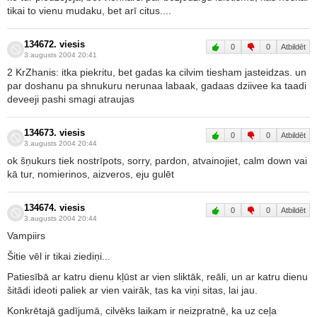
tikai to vienu mudaku, bet arī citus....
134672. viesis
0
0
Atbildēt
3.augusts 2004 20:41
2 KrZhanis: itka piekritu, bet gadas ka cilvim tiesham jasteidzas. un
par doshanu pa shnukuru nerunaa labaak, gadaas dziivee ka taadi
deveeji pashi smagi atraujas
134673. viesis
0
0
Atbildēt
3.augusts 2004 20:44
ok šņukurs tiek nostrīpots, sorry, pardon, atvainojiet, calm down vai
kā tur, nomierinos, aizveros, eju gulēt
134674. viesis
0
0
Atbildēt
3.augusts 2004 20:44
Vampiirs
Šitie vēl ir tikai ziediņi...
Patiesībā ar katru dienu kļūst ar vien sliktāk, reāli, un ar katru dienu
šitādi ideoti paliek ar vien vairāk, tas ka viņi sitas, lai jau.
Konkrētajā gadījumā, cilvēks laikam ir neizpratnē, ka uz ceļa