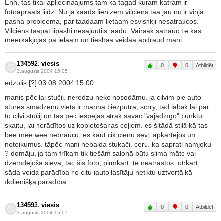
Ehh, tas tikai apliecinaajums tam ka tagad kuram katram ir
fotoapraats liidz. Nu ja kaads lien zem vilciena taa jau nu ir vinja
pasha probleema, par taadaam lietaam esvishkji nesatraucos.
Vilciens taapat iipashi nesajuutiis taadu. Vairaak satrauc tie kas
meerkakjojas pa ielaam un tieshaa veidaa apdraud mani.
134592. viesis
0
0
Atbildēt
3.augusts 2004 15:05
edzulis [?] 03.08.2004 15:00
manis pēc lai stučij. neredzu neko nosodāmu. ja cilvim pie auto
stūres smadzeņu vietā ir mannā biezputra, sorry, tad labāk lai par
to cilvi stučij un tas pēc iespējas ātrāk savāc "vajadzīgo" punktu
skaitu, lai nerādītos uz kopietošanas ceļiem. es šitādā stilā kā tas
bee mee wee nebraucu, es kaut cik cienu sevi, apkārtējos un
noteikumus, tāpēc mani nebaida stukači. ceru, ka saprati namjoku
? domāju, ja tam frīkam tik tiešām salonā būtu slima māte vai
dzemdējoša sieva, tad šis foto, pirmkārt, te neatrastos, otrkārt,
sāda veida parādība no citu iauto lasītāju netiktu uztvertā kā
īkdienišķa parādība.
134593. viesis
0
0
Atbildēt
3.augusts 2004 15:07