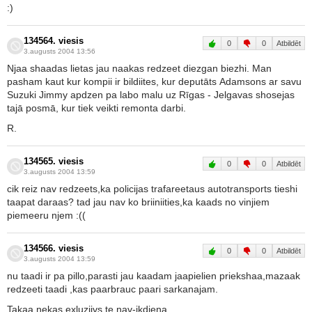
:)
134564. viesis
0
0
Atbildēt
3.augusts 2004 13:56
Njaa shaadas lietas jau naakas redzeet diezgan biezhi. Man
pasham kaut kur kompii ir bildiites, kur deputāts Adamsons ar savu
Suzuki Jimmy apdzen pa labo malu uz Rīgas - Jelgavas shosejas
tajā posmā, kur tiek veikti remonta darbi.
R.
134565. viesis
0
0
Atbildēt
3.augusts 2004 13:59
cik reiz nav redzeets,ka policijas trafareetaus autotransports tieshi
taapat daraas? tad jau nav ko briiniities,ka kaads no vinjiem
piemeeru njem :((
134566. viesis
0
0
Atbildēt
3.augusts 2004 13:59
nu taadi ir pa pillo,parasti jau kaadam jaapielien priekshaa,mazaak
redzeeti taadi ,kas paarbrauc paari sarkanajam.
Takaa nekas exluziivs te nav-ikdiena