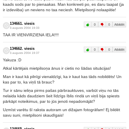
kaads sods par to pienaakas. Man konkreeti po, es daru taapat (ja
ir izdeviiba) un neviens no taa neciesh. MIetpilsonji nolaapiitie!
134661. viesis
0
0
Atbildēt
3.augusts 2004 19:33
TAA IR VIENVIRZIENA IELA!!!!
134662. viesis
0
0
Atbildēt
3.augusts 2004 19:37
Yakuza :D
Atkal kārtējais mietpilsoņa ānus ir cietis no šādas situācijas!
Man ir kaut kā pilnīgi vienaldzīgi, ka ir kaut kas tāds nobildēts! Un
kas par to, ka viņš tā brauc?
Tur ir sānu ieliņa pirms pašas pārbrauktuves, varbūt viņu no tās
nelaida kāds daudziem šeit līdzīgs īblis rindā un viņš bija spiests
pārkāpt noteikimus, par to jūs jenoti nepadomājāt?
Uzmīst varētu šī raksta autoram un dižajam fotogrāfam! Ej bildēt
savu suni, mietpilsoni skaudīgais!