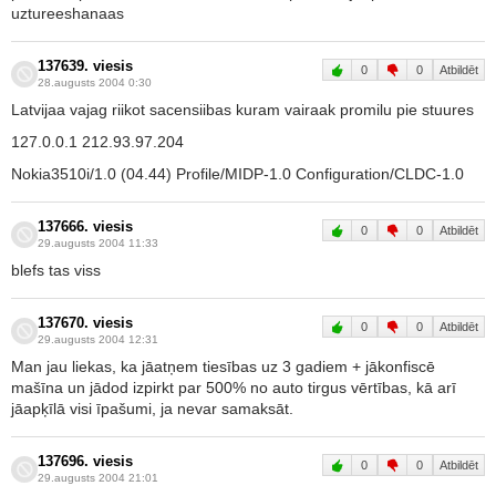
uztureeshanaas
137639. viesis
0
0
Atbildēt
28.augusts 2004 0:30
Latvijaa vajag riikot sacensiibas kuram vairaak promilu pie stuures
127.0.0.1 212.93.97.204
Nokia3510i/1.0 (04.44) Profile/MIDP-1.0 Configuration/CLDC-1.0
137666. viesis
0
0
Atbildēt
29.augusts 2004 11:33
blefs tas viss
137670. viesis
0
0
Atbildēt
29.augusts 2004 12:31
Man jau liekas, ka jāatņem tiesības uz 3 gadiem + jākonfiscē
mašīna un jādod izpirkt par 500% no auto tirgus vērtības, kā arī
jāapķīlā visi īpašumi, ja nevar samaksāt.
137696. viesis
0
0
Atbildēt
29.augusts 2004 21:01