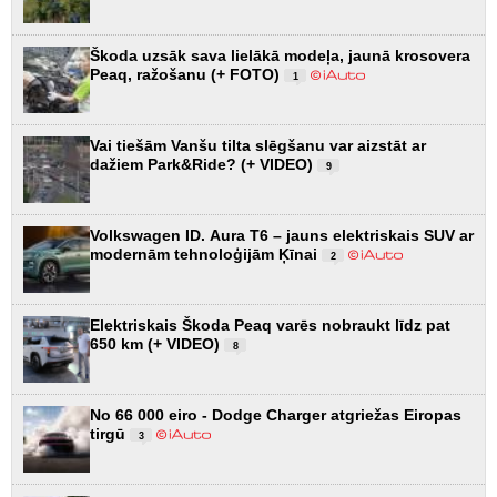
Škoda uzsāk sava lielākā modeļa, jaunā krosovera
Peaq, ražošanu (+ FOTO)
1
Vai tiešām Vanšu tilta slēgšanu var aizstāt ar
dažiem Park&Ride? (+ VIDEO)
9
Volkswagen ID. Aura T6 – jauns elektriskais SUV ar
modernām tehnoloģijām Ķīnai
2
Elektriskais Škoda Peaq varēs nobraukt līdz pat
650 km (+ VIDEO)
8
No 66 000 eiro - Dodge Charger atgriežas Eiropas
tirgū
3