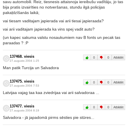
savu automobili. Reiz, tiesnesis attaisnoja iereibušu vadītāju, jo tas
bija pratis izvairīties no notveršanas, stundu ilgā policijas
pakaļdzīšanās laikā;
vai tiesam vaditajam japierada vai arii tiesai japieraada?
vai arii vaditajam japierada ka vins spej vadit auto?
(un kapec sakuma valstu nosaukumiem nav B fonts un pecak tas
paraadas ? :P
137468. viesis
0
0
Atbildēt
27.augusts 2004 1:25
Man patik Turcija un Salvadora
137475. viesis
0
0
Atbildēt
27.augusts 2004 7:53
Latvijaa vajag taa kaa zviedrijaa vai arii salvadoraa ...
137477. viesis
0
0
Atbildēt
27.augusts 2004 8:19
Salvadora - jā japadomā pirms sēsties pie stūres...