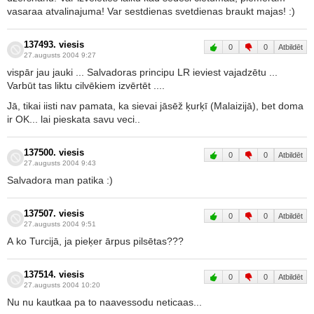
vasaraa atvalinajuma! Var sestdienas svetdienas braukt majas! :)
137493. viesis
0
0
Atbildēt
27.augusts 2004 9:27
vispār jau jauki ... Salvadoras principu LR ieviest vajadzētu ...
Varbūt tas liktu cilvēkiem izvērtēt ....
Jā, tikai iisti nav pamata, ka sievai jāsēž ķurķī (Malaizijā), bet doma
ir OK... lai pieskata savu veci..
137500. viesis
0
0
Atbildēt
27.augusts 2004 9:43
Salvadora man patika :)
137507. viesis
0
0
Atbildēt
27.augusts 2004 9:51
A ko Turcijā, ja pieķer ārpus pilsētas???
137514. viesis
0
0
Atbildēt
27.augusts 2004 10:20
Nu nu kautkaa pa to naavessodu neticaas...