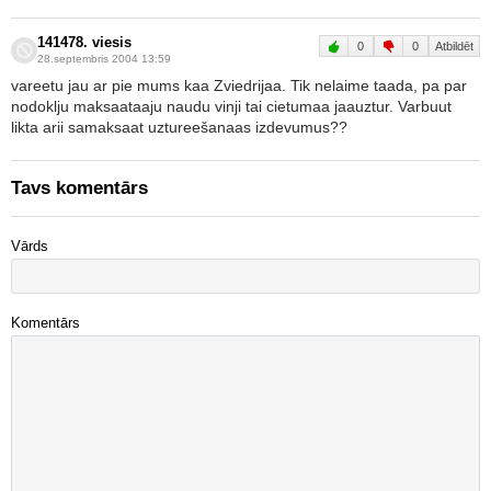
141478. viesis
0
0
Atbildēt
28.septembris 2004 13:59
vareetu jau ar pie mums kaa Zviedrijaa. Tik nelaime taada, pa par
nodoklju maksaataaju naudu vinji tai cietumaa jaauztur. Varbuut
likta arii samaksaat uztureešanaas izdevumus??
Tavs komentārs
Vārds
Komentārs