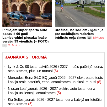
Pirmajam super sporta auto
Drošībai, ne sodiem - Igaunijā
pasaulē 60 gadi –
par mobilajiem radariem
Lamborghini piesaka īpašo
brīdinās ceļa zimes
12
versiju 99 vienībās (+ FOTO)
3
JAUNĀKAIS FORUMĀ
Lynk & Co 08 tests Latvijā 2026 / 2027 – reāls patēriņš, cena,
atsauksmes, plusi un mīnusi
(6)
Mercedes-Benz GLC EQ jaunā 2026 - 2027 elektroauto tests
Latvijā reāls patēriņš, cena, atsauksmes un plusi, mīnusi
(8)
Nissan Leaf jaunais 2026 - 2027 elektro auto tests, cena
Latvijā un lietotāju atsauksmes
(5)
Kia Seltos jaunais 2026 - 2027 tests, cena Latvijā un lietotāju
atsauksmes
(5)