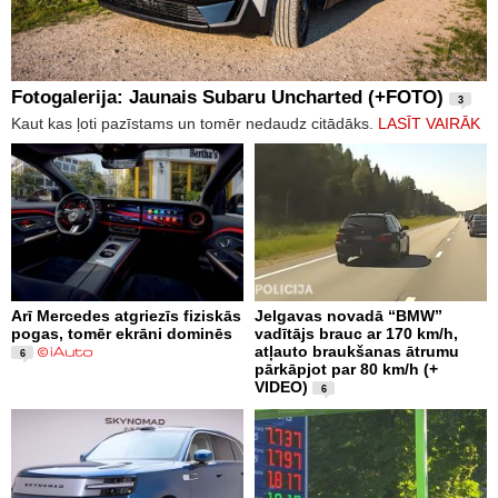
Fotogalerija: Jaunais Subaru Uncharted (+FOTO)
3
Kaut kas ļoti pazīstams un tomēr nedaudz citādāks.
LASĪT VAIRĀK
Arī Mercedes atgriezīs fiziskās
Jelgavas novadā “BMW”
pogas, tomēr ekrāni dominēs
vadītājs brauc ar 170 km/h,
atļauto braukšanas ātrumu
6
pārkāpjot par 80 km/h (+
VIDEO)
6