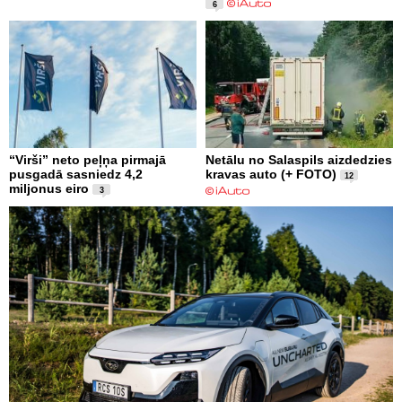
6
“Virši” neto peļņa pirmajā
Netālu no Salaspils aizdedzies
pusgadā sasniedz 4,2
kravas auto (+ FOTO)
12
miljonus eiro
3