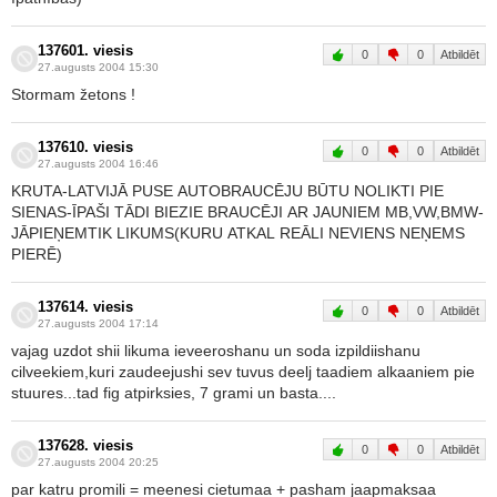
137601. viesis
0
0
Atbildēt
27.augusts 2004 15:30
Stormam žetons !
137610. viesis
0
0
Atbildēt
27.augusts 2004 16:46
KRUTA-LATVIJĀ PUSE AUTOBRAUCĒJU BŪTU NOLIKTI PIE
SIENAS-ĪPAŠI TĀDI BIEZIE BRAUCĒJI AR JAUNIEM MB,VW,BMW-
JĀPIEŅEMTIK LIKUMS(KURU ATKAL REĀLI NEVIENS NEŅEMS
PIERĒ)
137614. viesis
0
0
Atbildēt
27.augusts 2004 17:14
vajag uzdot shii likuma ieveeroshanu un soda izpildiishanu
cilveekiem,kuri zaudeejushi sev tuvus deelj taadiem alkaaniem pie
stuures...tad fig atpirksies, 7 grami un basta....
137628. viesis
0
0
Atbildēt
27.augusts 2004 20:25
par katru promili = meenesi cietumaa + pasham jaapmaksaa