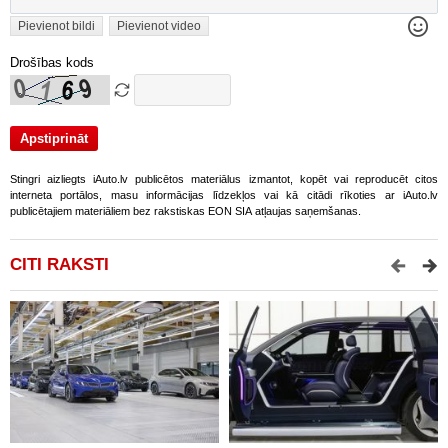
Pievienot bildi
Pievienot video
Drošības kods
Stingri aizliegts iAuto.lv publicētos materiālus izmantot, kopēt vai reproducēt citos
interneta portālos, masu informācijas līdzekļos vai kā citādi rīkoties ar iAuto.lv
publicētajiem materiāliem bez rakstiskas EON SIA atļaujas saņemšanas.
CITI RAKSTI