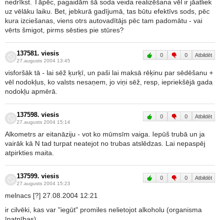
nedrīkst. Tāpēc, pagaidām šā soda veida realizēšana vēl ir jāatliek
uz vēlāku laiku. Bet, jebkurā gadījumā, tas būtu efektīvs sods, pēc
kura izciešanas, viens otrs autovadītājs pēc tam padomātu - vai
vērts šmigot, pirms sēsties pie stūres?
137581. viesis
0
0
Atbildēt
27.augusts 2004 13:45
visforšāk tā - lai sēž ķurķī, un paši lai maksā rēķinu par sēdēšanu +
vēl nodokļus, ko valsts nesaņem, jo viņi sēž, resp, iepriekšējā gada
nodokļu apmērā.
137598. viesis
0
0
Atbildēt
27.augusts 2004 15:14
Alkometrs ar eitanāziju - vot ko mūmsīm vaiga. Iepūš trubā un ja
vairāk kā N tad turpat neatejot no trubas atslēdzas. Lai nepaspēj
atpirkties maita.
137599. viesis
0
0
Atbildēt
27.augusts 2004 15:23
melnacs [?] 27.08.2004 12:21
ir cilvēki, kas var "iegūt" promiles nelietojot alkoholu (organisma
īpatnības)