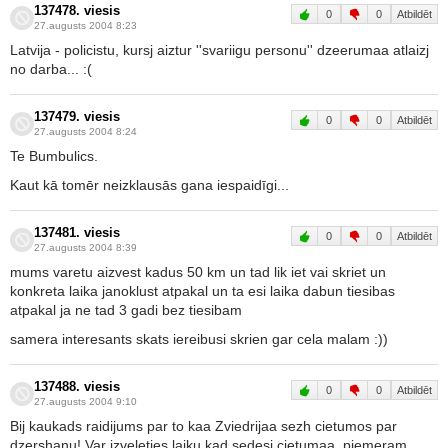
137478. viesis
0
0
Atbildēt
27.augusts 2004 8:23
Latvija - policistu, kursj aiztur ''svariigu personu'' dzeerumaa atlaizj
no darba... :(
137479. viesis
0
0
Atbildēt
27.augusts 2004 8:24
Te Bumbulics.
Kaut kā tomēr neizklausās gana iespaidīgi...
137481. viesis
0
0
Atbildēt
27.augusts 2004 8:39
mums varetu aizvest kadus 50 km un tad lik iet vai skriet un
konkreta laika janoklust atpakal un ta esi laika dabun tiesibas
atpakal ja ne tad 3 gadi bez tiesibam
samera interesants skats iereibusi skrien gar cela malam :))
137488. viesis
0
0
Atbildēt
27.augusts 2004 9:10
Bij kaukads raidijums par to kaa Zviedrijaa sezh cietumos par
dzershanu! Var izveleties laiku kad sedesi cietumaa, piemeram