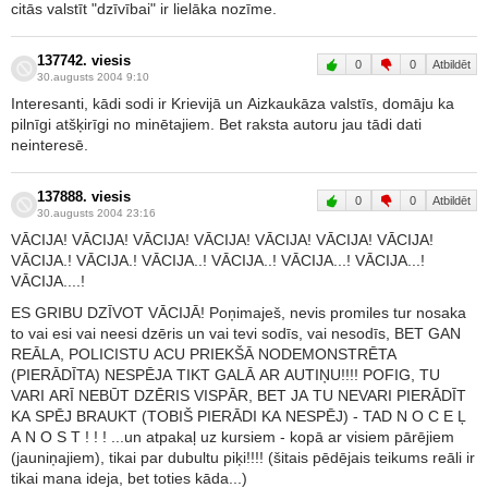
citās valstīt "dzīvībai" ir lielāka nozīme.
137742. viesis
0
0
Atbildēt
30.augusts 2004 9:10
Interesanti, kādi sodi ir Krievijā un Aizkaukāza valstīs, domāju ka
pilnīgi atšķirīgi no minētajiem. Bet raksta autoru jau tādi dati
neinteresē.
137888. viesis
0
0
Atbildēt
30.augusts 2004 23:16
VĀCIJA! VĀCIJA! VĀCIJA! VĀCIJA! VĀCIJA! VĀCIJA! VĀCIJA!
VĀCIJA.! VĀCIJA.! VĀCIJA..! VĀCIJA..! VĀCIJA...! VĀCIJA...!
VĀCIJA....!
ES GRIBU DZĪVOT VĀCIJĀ! Poņimaješ, nevis promiles tur nosaka
to vai esi vai neesi dzēris un vai tevi sodīs, vai nesodīs, BET GAN
REĀLA, POLICISTU ACU PRIEKŠĀ NODEMONSTRĒTA
(PIERĀDĪTA) NESPĒJA TIKT GALĀ AR AUTIŅU!!!! POFIG, TU
VARI ARĪ NEBŪT DZĒRIS VISPĀR, BET JA TU NEVARI PIERĀDĪT
KA SPĒJ BRAUKT (TOBIŠ PIERĀDI KA NESPĒJ) - TAD N O C E Ļ
A N O S T ! ! ! ...un atpakaļ uz kursiem - kopā ar visiem pārējiem
(jauniņajiem), tikai par dubultu piķi!!!! (šitais pēdējais teikums reāli ir
tikai mana ideja, bet toties kāda...)