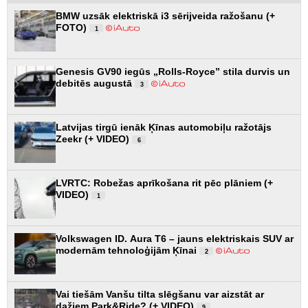
BMW uzsāk elektriskā i3 sērijveida ražošanu (+
FOTO)
1
Genesis GV90 iegūs „Rolls-Royce” stila durvis un
debitēs augustā
3
Latvijas tirgū ienāk Ķīnas automobiļu ražotājs
Zeekr (+ VIDEO)
6
LVRTC: Robežas aprīkošana rit pēc plāniem (+
VIDEO)
1
Volkswagen ID. Aura T6 – jauns elektriskais SUV ar
modernām tehnoloģijām Ķīnai
2
Vai tiešām Vanšu tilta slēgšanu var aizstāt ar
dažiem Park&Ride? (+ VIDEO)
9