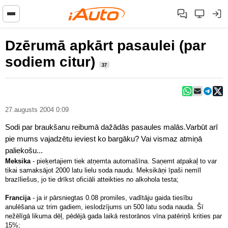
Dzērumā apkārt pasaulei (par
sodiem citur)
37
27.augusts 2004 0:09
Sodi par braukšanu reibumā dažādās pasaules malās.Varbūt arī
pie mums vajadzētu ieviest ko bargāku? Vai vismaz atmiņā
paliekošu...
Meksika
- pieķertajiem tiek atņemta automašīna. Saņemt atpakaļ to var
tikai samaksājot 2000 latu lielu soda naudu. Meksikāņi īpaši nemīl
brazīliešus, jo tie drīkst oficiāli atteikties no alkohola testa;
Francija
- ja ir pārsniegtas 0.08 promiles, vadītāju gaida tiesību
anulēšana uz trim gadiem, ieslodzījums un 500 latu soda nauda. Šī
nežēlīgā likuma dēļ, pēdējā gada laikā restorānos vīna patēriņš krities par
15%;