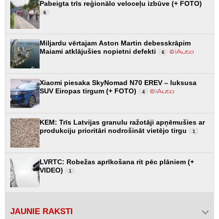
Pabeigta trīs reģionālo veloceļu izbūve (+ FOTO)
6
Miljardu vērtajam Aston Martin debesskrāpim
Maiami atklājušies nopietni defekti
6
Xiaomi piesaka SkyNomad N70 EREV – luksusa
SUV Eiropas tirgum (+ FOTO)
4
KEM: Trīs Latvijas granulu ražotāji apņēmušies ar
produkciju prioritāri nodrošināt vietējo tirgu
1
LVRTC: Robežas aprīkošana rit pēc plāniem (+
VIDEO)
1
JAUNIE RAKSTI