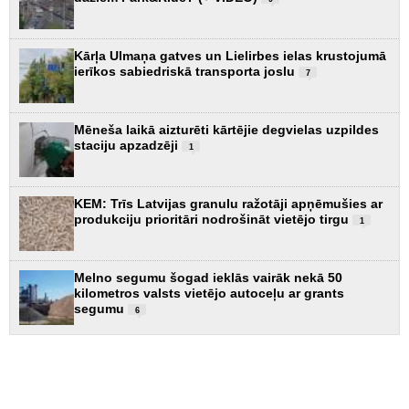
Kārļa Ulmaņa gatves un Lielirbes ielas krustojumā
ierīkos sabiedriskā transporta joslu
7
Mēneša laikā aizturēti kārtējie degvielas uzpildes
staciju apzadzēji
1
KEM: Trīs Latvijas granulu ražotāji apņēmušies ar
produkciju prioritāri nodrošināt vietējo tirgu
1
Melno segumu šogad ieklās vairāk nekā 50
kilometros valsts vietējo autoceļu ar grants
segumu
6