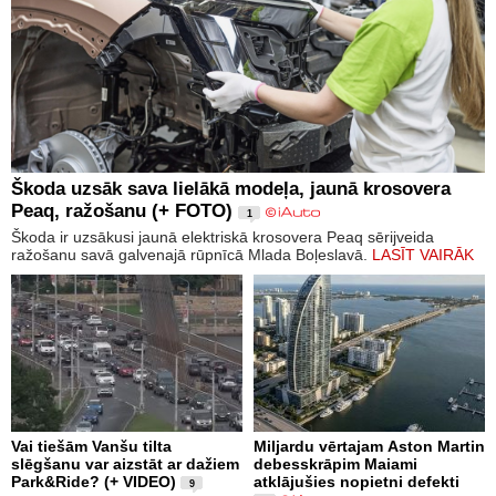
Škoda uzsāk sava lielākā modeļa, jaunā krosovera
Peaq, ražošanu (+ FOTO)
1
Škoda ir uzsākusi jaunā elektriskā krosovera Peaq sērijveida
ražošanu savā galvenajā rūpnīcā Mlada Boļeslavā.
LASĪT VAIRĀK
Vai tiešām Vanšu tilta
Miljardu vērtajam Aston Martin
slēgšanu var aizstāt ar dažiem
debesskrāpim Maiami
Park&Ride? (+ VIDEO)
atklājušies nopietni defekti
9