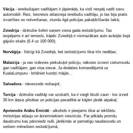
Vācija
- iereibušajam vadītājam ir jāpierāda, ka viņš nespēj vadīt savu
automobili. Reiz, tiesnesis attaisnoja iereibušu vadītāju, jo tas bija pratis
izvairīties no notveršanas, stundu ilgā policijas pakaļdzīšanās laikā;
Zviedrija
- dzērušie šoferi saņem viena gada ieslodzījumu. Tas
iespējams ir arī iemesls, kāpēc Zviedrijā ir vismazākais auto avārijās bojā
gājušo skaits (6.4 uz 100 000);
Norvēģija
- līdzīgi kā Zviedrijā, bet ieslodzījums tikai trīs nedēļas;
Malaizija
- ja nav izdevies piekukuļot policiju, nāksies izciest cietumsodu
gan vadītājam, gan viņa sievai. Ja dodaties komandējumā uz
KualaLumpuru - brīdiniet kundzi mājās...
Salvadora
- nāvessods nošaujot;
Turcija
- dzērušie vadītāji var uzskatīt, ka ir viegli tikuši cauri - tos izved
30 km ārpus pilsētas un policijas pavadībā ar kājām jānāk atpakaļ;
Apvienotie Arābu Emirāti
- alkohols ir pieejams tikai ar iekšlietu
ministrijas atļauju un ārzemniekiem viesnīcās. Par jelkādu promiļu
daudzumu kas pārsniedz nulli, jārēķinās ar pamatīgu naudassodu un
sešiem mēnešiem ieslodzījumā;