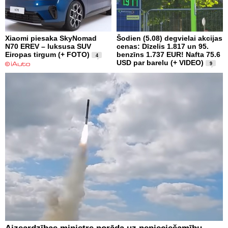
Xiaomi piesaka SkyNomad
Šodien (5.08) degvielai akcijas
N70 EREV – luksusa SUV
cenas: Dīzelis 1.817 un 95.
Eiropas tirgum (+ FOTO)
benzīns 1.737 EUR! Nafta 75.6
4
USD par barelu (+ VIDEO)
9