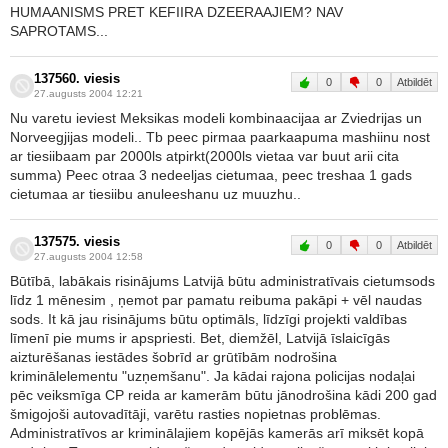
HUMAANISMS PRET KEFIIRA DZEERAAJIEM? NAV
SAPROTAMS...
137560. viesis
0
0
Atbildēt
27.augusts 2004 12:21
Nu varetu ieviest Meksikas modeli kombinaacijaa ar Zviedrijas un
Norveegjijas modeli.. Tb peec pirmaa paarkaapuma mashiinu nost
ar tiesiibaam par 2000ls atpirkt(2000ls vietaa var buut arii cita
summa) Peec otraa 3 nedeeljas cietumaa, peec treshaa 1 gads
cietumaa ar tiesiibu anuleeshanu uz muuzhu..
137575. viesis
0
0
Atbildēt
27.augusts 2004 12:58
Būtībā, labākais risinājums Latvijā būtu administratīvais cietumsods
līdz 1 mēnesim , ņemot par pamatu reibuma pakāpi + vēl naudas
sods. It kā jau risinājums būtu optimāls, līdzīgi projekti valdības
līmenī pie mums ir apspriesti. Bet, diemžēl, Latvijā īslaicīgās
aizturēšanas iestādes šobrīd ar grūtībām nodrošina
kriminālelementu "uzņemšanu". Ja kādai rajona policijas nodaļai
pēc veiksmīga CP reida ar kamerām būtu jānodrošina kādi 200 gad
šmigojoši autovadītāji, varētu rasties nopietnas problēmas.
Administratīvos ar kriminālajiem kopējās kamerās arī miksēt kopā