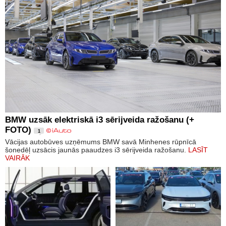
BMW uzsāk elektriskā i3 sērijveida ražošanu (+
FOTO)
1
Vācijas autobūves uzņēmums BMW savā Minhenes rūpnīcā
šonedēļ uzsācis jaunās paaudzes i3 sērijveida ražošanu.
LASĪT
VAIRĀK