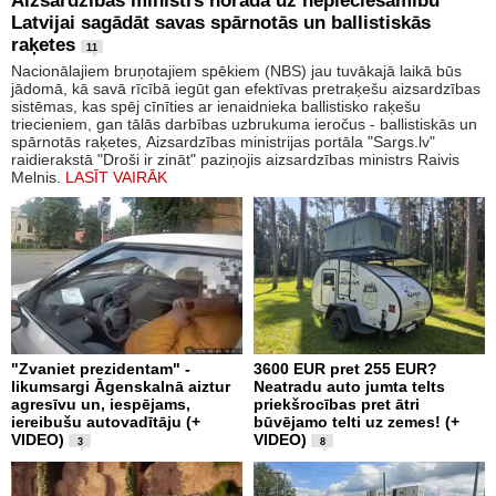
Aizsardzības ministrs norāda uz nepieciešamību
Latvijai sagādāt savas spārnotās un ballistiskās
raķetes
11
Nacionālajiem bruņotajiem spēkiem (NBS) jau tuvākajā laikā būs
jādomā, kā savā rīcībā iegūt gan efektīvas pretraķešu aizsardzības
sistēmas, kas spēj cīnīties ar ienaidnieka ballistisko raķešu
triecieniem, gan tālās darbības uzbrukuma ieročus - ballistiskās un
spārnotās raķetes, Aizsardzības ministrijas portāla "Sargs.lv"
raidierakstā "Droši ir zināt" paziņojis aizsardzības ministrs Raivis
Melnis.
LASĪT VAIRĀK
"Zvaniet prezidentam" -
3600 EUR pret 255 EUR?
likumsargi Āgenskalnā aiztur
Neatradu auto jumta telts
agresīvu un, iespējams,
priekšrocības pret ātri
iereibušu autovadītāju (+
būvējamo telti uz zemes! (+
VIDEO)
VIDEO)
3
8