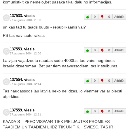
komunisti-it kā nemelo,bet pasaka tikai daļu no informācijas.
137533. viesis
0
0
Atbildēt
27.augusts 2004 11:33
un kas tad tu taads buutu - republikaanis vaj?
PS tas nav iauto raksts
137553. viesis
0
0
Atbildēt
27.augusts 2004 12:06
Latvijaa vajadzeetu naudas sodu 4000Ls, tad vairs negribees
braukt dzeerumaa. Bet par tiem naavessodiem, tas ir stulbums.
137554. viesis
0
0
Atbildēt
27.augusts 2004 12:14
Tas naudassods jau latvijā neko nelīdzēs, jo vienmēr var ar piecīti
atpirkties...
137559. viesis
0
0
Atbildēt
27.augusts 2004 12:21
KAADA S... PEEC VISPAAR TIEK PIELJAUTAS PROMILES.
TAADIEM UN TAADIEM LIIDZ TIK UN TIK... SVIESC. TAS IR