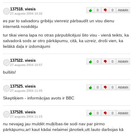
137518. viesis
0
0
Atbildēt
27.augusts 2004 10:32
es par to salvadoru gribēju vienreiz pārbaudīt un visu dienu
internetā nosēdēju
tur tikai viena lapa no otras pārpublicējusi šito visu - vienā teikts, ka
salvadorā sods ar otro pārkāpumu, citā, ka uzreiz, droši vien, ka
lielākā daļa ir izdomājumi
137522. viesis
0
0
Atbildēt
27.augusts 2004 10:57
bulšits!
137525. viesis
0
0
Atbildēt
27.augusts 2004 11:05
Skeptiķiem - informācijas avots ir BBC
137528. viesis
0
0
Atbildēt
27.augusts 2004 11:15
nu nevajag jau muldēt muļķības-tie sodi nav par pirmo
pārkāpumu,arī kaut kādai nelaimei jānotiek,utt.Iauto darbojas kā