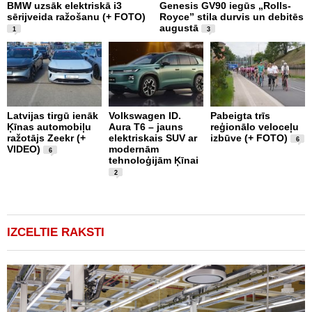
BMW uzsāk elektriskā i3
Genesis GV90 iegūs „Rolls-
N
sērijveida ražošanu (+ FOTO)
Royce” stila durvis un debitēs
C
augustā
t
1
3
Latvijas tirgū ienāk
Volkswagen ID.
Pabeigta trīs
F
Ķīnas automobiļu
Aura T6 – jauns
reģionālo veloceļu
J
ražotājs Zeekr (+
elektriskais SUV ar
izbūve (+ FOTO)
U
6
VIDEO)
modernām
6
tehnoloģijām Ķīnai
2
IZCELTIE RAKSTI