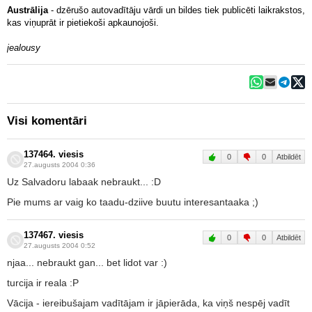
Austrālija
- dzērušo autovadītāju vārdi un bildes tiek publicēti laikrakstos,
kas viņuprāt ir pietiekoši apkaunojoši.
jealousy
Visi komentāri
137464. viesis
0
0
Atbildēt
27.augusts 2004 0:36
Uz Salvadoru labaak nebraukt... :D
Pie mums ar vaig ko taadu-dziive buutu interesantaaka ;)
137467. viesis
0
0
Atbildēt
27.augusts 2004 0:52
njaa... nebraukt gan... bet lidot var :)
turcija ir reala :P
Vācija - iereibušajam vadītājam ir jāpierāda, ka viņš nespēj vadīt