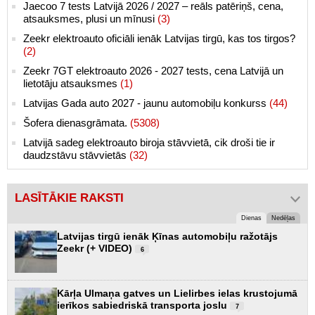
Jaecoo 7 tests Latvijā 2026 / 2027 – reāls patēriņš, cena,
atsauksmes, plusi un mīnusi
(3)
Zeekr elektroauto oficiāli ienāk Latvijas tirgū, kas tos tirgos?
(2)
Zeekr 7GT elektroauto 2026 - 2027 tests, cena Latvijā un
lietotāju atsauksmes
(1)
Latvijas Gada auto 2027 - jaunu automobiļu konkurss
(44)
Šofera dienasgrāmata.
(5308)
Latvijā sadeg elektroauto biroja stāvvietā, cik droši tie ir
daudzstāvu stāvvietās
(32)
LASĪTĀKIE RAKSTI
Dienas
Nedēļas
Latvijas tirgū ienāk Ķīnas automobiļu ražotājs
Zeekr (+ VIDEO)
6
Kārļa Ulmaņa gatves un Lielirbes ielas krustojumā
ierīkos sabiedriskā transporta joslu
7