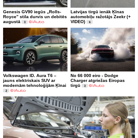
Genesis GV90 iegūs „Rolls-
Latvijas tirgū ienāk Ķīnas
Royce” stila durvis un debitēs
automobiļu ražotājs Zeekr (+
augustā
VIDEO)
3
6
Volkswagen ID. Aura T6 –
No 66 000 eiro - Dodge
jauns elektriskais SUV ar
Charger atgriežas Eiropas
modernām tehnoloģijām Ķīnai
tirgū
3
2