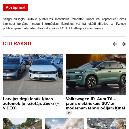
Stingri aizliegts iAuto.lv publicētos materiālus izmantot, kopēt vai reproducēt citos
interneta portālos, masu informācijas līdzekļos vai kā citādi rīkoties ar iAuto.lv
publicētajiem materiāliem bez rakstiskas EON SIA atļaujas saņemšanas.
CITI RAKSTI
Latvijas tirgū ienāk Ķīnas
Volkswagen ID. Aura T6 –
F
automobiļu ražotājs Zeekr (+
jauns elektriskais SUV ar
U
VIDEO)
modernām tehnoloģijām Ķīnai
2