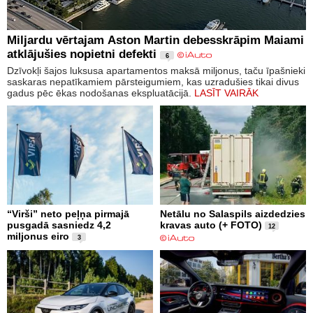
Miljardu vērtajam Aston Martin debesskrāpim Maiami
atklājušies nopietni defekti
6
Dzīvokļi šajos luksusa apartamentos maksā miljonus, taču īpašnieki
saskaras nepatīkamiem pārsteigumiem, kas uzradušies tikai divus
gadus pēc ēkas nodošanas ekspluatācijā.
LASĪT VAIRĀK
“Virši” neto peļņa pirmajā
Netālu no Salaspils aizdedzies
pusgadā sasniedz 4,2
kravas auto (+ FOTO)
12
miljonus eiro
3