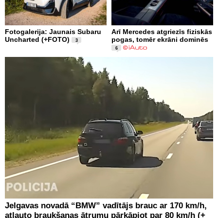
Fotogalerija: Jaunais Subaru
Arī Mercedes atgriezīs fiziskās
Uncharted (+FOTO)
pogas, tomēr ekrāni dominēs
3
6
Jelgavas novadā “BMW” vadītājs brauc ar 170 km/h,
atļauto braukšanas ātrumu pārkāpjot par 80 km/h (+