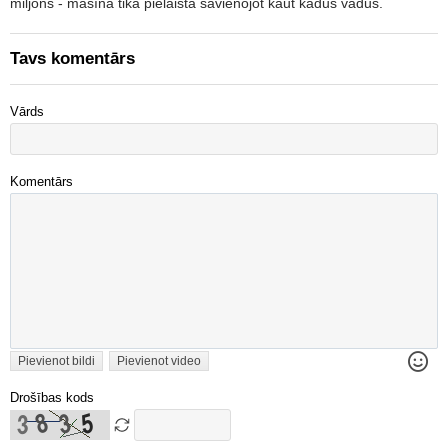
miljons - mašīna tika pielaista savienojot kaut kādus vadus.
Tavs komentārs
Vārds
Komentārs
Pievienot bildi
Pievienot video
Drošības kods