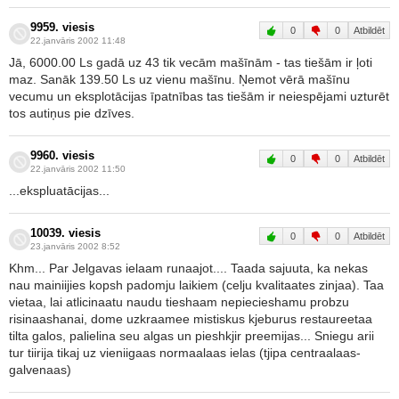
9959. viesis
0
0
Atbildēt
22.janvāris 2002 11:48
Jā, 6000.00 Ls gadā uz 43 tik vecām mašīnām - tas tiešām ir ļoti
maz. Sanāk 139.50 Ls uz vienu mašīnu. Ņemot vērā mašīnu
vecumu un eksplotācijas īpatnības tas tiešām ir neiespējami uzturēt
tos autiņus pie dzīves.
9960. viesis
0
0
Atbildēt
22.janvāris 2002 11:50
...ekspluatācijas...
10039. viesis
0
0
Atbildēt
23.janvāris 2002 8:52
Khm... Par Jelgavas ielaam runaajot.... Taada sajuuta, ka nekas
nau mainiijies kopsh padomju laikiem (celju kvalitaates zinjaa). Taa
vietaa, lai atlicinaatu naudu tieshaam nepiecieshamu probzu
risinaashanai, dome uzkraamee mistiskus kjeburus restaureetaa
tilta galos, palielina seu algas un pieshkjir preemijas... Sniegu arii
tur tiirija tikaj uz vieniigaas normaalaas ielas (tjipa centraalaas-
galvenaas)