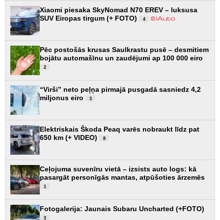
Xiaomi piesaka SkyNomad N70 EREV – luksusa
SUV Eiropas tirgum (+ FOTO)
4
Pēc postošās krusas Saulkrastu pusē – desmitiem
bojātu automašīnu un zaudējumi ap 100 000 eiro
2
“Virši” neto peļņa pirmajā pusgadā sasniedz 4,2
miljonus eiro
3
Elektriskais Škoda Peaq varēs nobraukt līdz pat
650 km (+ VIDEO)
8
Ceļojuma suvenīru vietā – izsists auto logs: kā
pasargāt personīgās mantas, atpūšoties ārzemēs
1
Fotogalerija: Jaunais Subaru Uncharted (+FOTO)
3