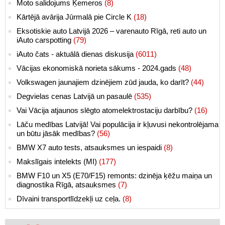
Moto salidojums Ķemeros
(8)
Kārtējā avārija Jūrmalā pie Circle K
(18)
Eksotiskie auto Latvijā 2026 – varenauto Rīgā, reti auto un
iAuto carspotting
(79)
iAuto čats - aktuālā dienas diskusija
(6011)
Vācijas ekonomiskā norieta sākums - 2024.gads
(48)
Volkswagen jaunajiem dzinējiem zūd jauda, ko darīt?
(44)
Degvielas cenas Latvijā un pasaulē
(535)
Vai Vācija atjaunos slēgto atomelektrostaciju darbību?
(16)
Lāču medības Latvijā! Vai populācija ir kļuvusi nekontrolējama
un būtu jāsāk medības?
(56)
BMW X7 auto tests, atsauksmes un iespaidi
(8)
Makslīgais intelekts (MI)
(177)
BMW F10 un X5 (E70/F15) remonts: dzinēja ķēžu maiņa un
diagnostika Rīgā, atsauksmes
(7)
Dīvaini transportlīdzekļi uz ceļa.
(8)