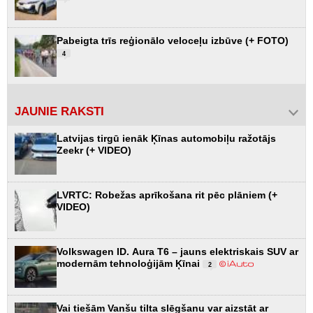
Pabeigta trīs reģionālo veloceļu izbūve (+ FOTO)
4
JAUNIE RAKSTI
Latvijas tirgū ienāk Ķīnas automobiļu ražotājs
Zeekr (+ VIDEO)
LVRTC: Robežas aprīkošana rit pēc plāniem (+
VIDEO)
Volkswagen ID. Aura T6 – jauns elektriskais SUV ar
modernām tehnoloģijām Ķīnai
2
Vai tiešām Vanšu tilta slēgšanu var aizstāt ar