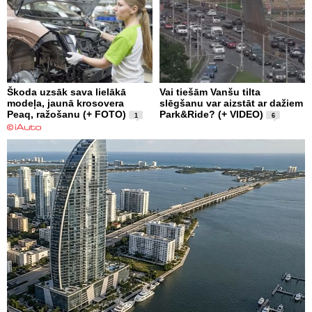
Škoda uzsāk sava lielākā
Vai tiešām Vanšu tilta
modeļa, jaunā krosovera
slēgšanu var aizstāt ar dažiem
Peaq, ražošanu (+ FOTO)
Park&Ride? (+ VIDEO)
1
6