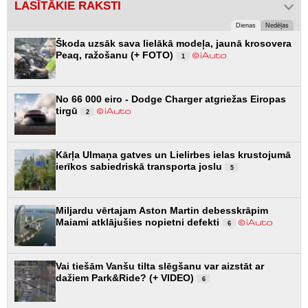
LASĪTĀKIE RAKSTI
Dienas
Nedēļas
Škoda uzsāk sava lielākā modeļa, jaunā krosovera
Peaq, ražošanu (+ FOTO)
1
No 66 000 eiro - Dodge Charger atgriežas Eiropas
tirgū
2
Kārļa Ulmaņa gatves un Lielirbes ielas krustojumā
ierīkos sabiedriskā transporta joslu
5
Miljardu vērtajam Aston Martin debesskrāpim
Maiami atklājušies nopietni defekti
6
Vai tiešām Vanšu tilta slēgšanu var aizstāt ar
dažiem Park&Ride? (+ VIDEO)
6