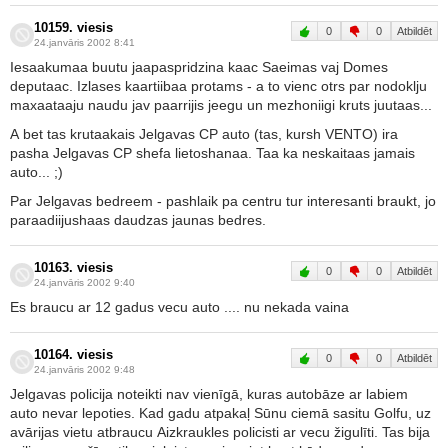
10159. viesis
0
0
Atbildēt
24.janvāris 2002 8:41
Iesaakumaa buutu jaapaspridzina kaac Saeimas vaj Domes
deputaac. Izlases kaartiibaa protams - a to vienc otrs par nodoklju
maxaataaju naudu jav paarrijis jeegu un mezhoniigi kruts juutaas...
A bet tas krutaakais Jelgavas CP auto (tas, kursh VENTO) ira
pasha Jelgavas CP shefa lietoshanaa. Taa ka neskaitaas jamais
auto... ;)
Par Jelgavas bedreem - pashlaik pa centru tur interesanti braukt, jo
paraadiijushaas daudzas jaunas bedres.
10163. viesis
0
0
Atbildēt
24.janvāris 2002 9:40
Es braucu ar 12 gadus vecu auto .... nu nekada vaina
10164. viesis
0
0
Atbildēt
24.janvāris 2002 9:48
Jelgavas policija noteikti nav vienīgā, kuras autobāze ar labiem
auto nevar lepoties. Kad gadu atpakaļ Sūnu ciemā sasitu Golfu, uz
avārijas vietu atbraucu Aizkraukles policisti ar vecu žigulīti. Tas bija