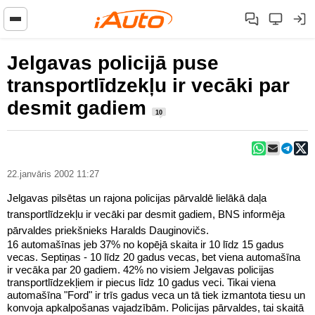
Jelgavas policijā puse
transportlīdzekļu ir vecāki par
desmit gadiem
10
22.janvāris 2002 11:27
Jelgavas pilsētas un rajona policijas pārvaldē lielākā daļa
transportlīdzekļu ir vecāki par desmit gadiem, BNS informēja
pārvaldes priekšnieks Haralds Dauginovičs.
16 automašīnas jeb 37% no kopējā skaita ir 10 līdz 15 gadus
vecas. Septiņas - 10 līdz 20 gadus vecas, bet viena automašīna
ir vecāka par 20 gadiem. 42% no visiem Jelgavas policijas
transportlīdzekļiem ir piecus līdz 10 gadus veci. Tikai viena
automašīna "Ford" ir trīs gadus veca un tā tiek izmantota tiesu un
konvoja apkalpošanas vajadzībām. Policijas pārvaldes, tai skaitā