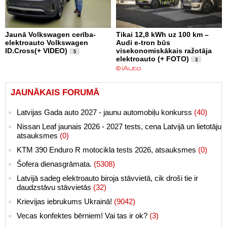
Jaunā Volkswagen cerība-
Tikai 12,8 kWh uz 100 km –
elektroauto Volkswagen
Audi e-tron būs
ID.Cross(+ VIDEO)
visekonomiskākais ražotāja
5
elektroauto (+ FOTO)
3
JAUNĀKAIS FORUMĀ
Latvijas Gada auto 2027 - jaunu automobiļu konkurss
(40)
Nissan Leaf jaunais 2026 - 2027 tests, cena Latvijā un lietotāju
atsauksmes
(0)
KTM 390 Enduro R motocikla tests 2026, atsauksmes
(0)
Šofera dienasgrāmata.
(5308)
Latvijā sadeg elektroauto biroja stāvvietā, cik droši tie ir
daudzstāvu stāvvietās
(32)
Krievijas iebrukums Ukrainā!
(9042)
Vecas konfektes bērniem! Vai tas ir ok?
(3)