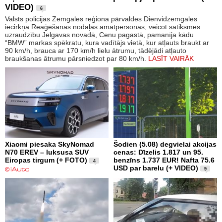
VIDEO)
6
Valsts policijas Zemgales reģiona pārvaldes Dienvidzemgales
iecirkņa Reaģēšanas nodaļas amatpersonas, veicot satiksmes
uzraudzību Jelgavas novadā, Cenu pagastā, pamanīja kādu
“BMW” markas spēkratu, kura vadītājs vietā, kur atļauts braukt ar
90 km/h, brauca ar 170 km/h lielu ātrumu, tādējādi atļauto
braukšanas ātrumu pārsniedzot par 80 km/h.
LASĪT VAIRĀK
Xiaomi piesaka SkyNomad
Šodien (5.08) degvielai akcijas
N70 EREV – luksusa SUV
cenas: Dīzelis 1.817 un 95.
Eiropas tirgum (+ FOTO)
benzīns 1.737 EUR! Nafta 75.6
4
USD par barelu (+ VIDEO)
9