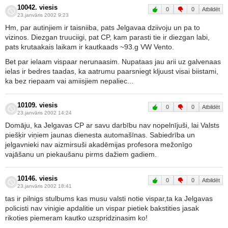
10042. viesis
0
0
Atbildēt
23.janvāris 2002 9:23
Hm, par autinjiem ir taisniiba, pats Jelgavaa dziivoju un pa to
vizinos. Diezgan truuciigi, pat CP, kam parasti tie ir diezgan labi,
pats krutaakais laikam ir kautkaads ~93.g VW Vento.
Bet par ielaam vispaar nerunaasim. Nupataas jau arii uz galvenaas
ielas ir bedres taadas, ka aatrumu paarsniegt kljuust visai biistami,
ka bez riepaam vai amiisjiem nepaliec...
10109. viesis
0
0
Atbildēt
23.janvāris 2002 14:24
Domāju, ka Jelgavas CP ar savu darbību nav nopelnījuši, lai Valsts
piešķir viņiem jaunas dienesta automašīnas. Sabiedrība un
jelgavnieki nav aizmirsuši akadēmijas profesora mežonīgo
vajāšanu un piekaušanu pirms dažiem gadiem.
10146. viesis
0
0
Atbildēt
23.janvāris 2002 18:41
tas ir pilnigs stulbums kas musu valsti notie vispar,ta ka Jelgavas
policisti nav vinigie apdalitie un vispar pietiek bakstities jasak
rikoties piemeram kautko uzspridzinasim ko!