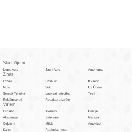
Sludinājumi
Lietoti Auto
Jauni Auto
Autonoma
Ziņas
Latvijā
Pasaulē
Izklaide
Moto
Velo
Uz Ūdens
Smagā Tehnika
Lauksaimniecība
Testi
Reklāmraksti
Redaktora Izvēle
Vīriem
Drošība
Avārijas
Policija
Akadēmija
Satiksme
Garāžā
Ceļojumi
Militāri
Autoklubi
Karte
Reakcijas tests