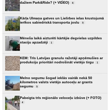
dažiem Park&Ride? (+ VIDEO)
6
Kārļa Ulmaņa gatves un Lielirbes ielas krustojumā
ierīkos sabiedriskā transporta joslu
5
Mēneša laikā aizturēti kārtējie degvielas uzpildes
staciju apzadzēji
1
KEM: Trīs Latvijas granulu ražotāji apņēmušies ar
produkciju prioritāri nodrošināt vietējo tirgu
1
Melno segumu šogad ieklās vairāk nekā 50
kilometros valsts vietējo autoceļu ar grants
segumu
5
Pabeigta trīs reģionālo veloceļu izbūve (+ FOTO)
4