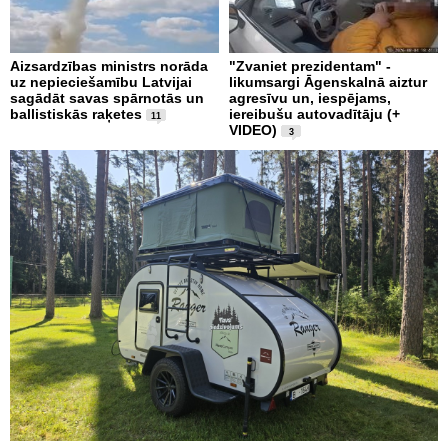
Aizsardzības ministrs norāda
"Zvaniet prezidentam" -
uz nepieciešamību Latvijai
likumsargi Āgenskalnā aiztur
sagādāt savas spārnotās un
agresīvu un, iespējams,
ballistiskās raķetes
iereibušu autovadītāju (+
11
VIDEO)
3