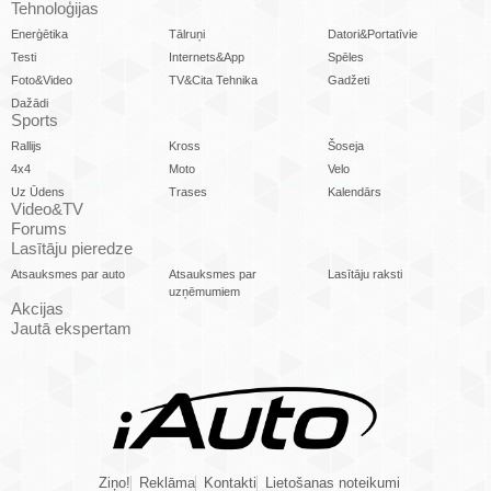
Tehnoloģijas
Enerģētika
Tālruņi
Datori&Portatīvie
Testi
Internets&App
Spēles
Foto&Video
TV&Cita Tehnika
Gadžeti
Dažādi
Sports
Rallijs
Kross
Šoseja
4x4
Moto
Velo
Uz Ūdens
Trases
Kalendārs
Video&TV
Forums
Lasītāju pieredze
Atsauksmes par auto
Atsauksmes par
Lasītāju raksti
uzņēmumiem
Akcijas
Jautā ekspertam
Ziņo!
Reklāma
Kontakti
Lietošanas noteikumi