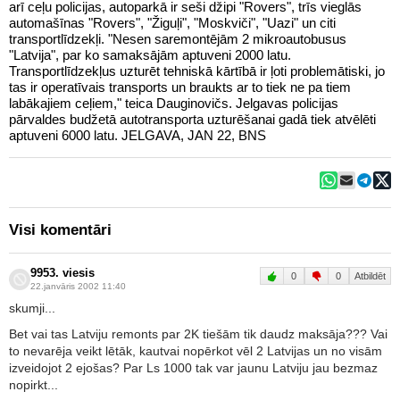
arī ceļu policijas, autoparkā ir seši džipi "Rovers", trīs vieglās
automašīnas "Rovers", "Žiguļi", "Moskviči", "Uazi" un citi
transportlīdzekļi. "Nesen saremontējām 2 mikroautobusus
"Latvija", par ko samaksājām aptuveni 2000 latu.
Transportlīdzekļus uzturēt tehniskā kārtībā ir ļoti problemātiski, jo
tas ir operatīvais transports un braukts ar to tiek ne pa tiem
labākajiem ceļiem," teica Dauginovičs. Jelgavas policijas
pārvaldes budžetā autotransporta uzturēšanai gadā tiek atvēlēti
aptuveni 6000 latu. JELGAVA, JAN 22, BNS
Visi komentāri
9953. viesis
0
0
Atbildēt
22.janvāris 2002 11:40
skumji...
Bet vai tas Latviju remonts par 2K tiešām tik daudz maksāja??? Vai
to nevarēja veikt lētāk, kautvai nopērkot vēl 2 Latvijas un no visām
izveidojot 2 ejošas? Par Ls 1000 tak var jaunu Latviju jau bezmaz
nopirkt...