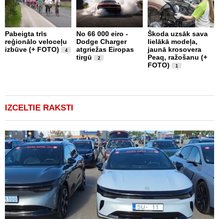
Pabeigta trīs
No 66 000 eiro -
Škoda uzsāk sava
A
reģionālo veloceļu
Dodge Charger
lielākā modeļa,
a
izbūve (+ FOTO)
atgriežas Eiropas
jaunā krosovera
p
4
tirgū
Peaq, ražošanu (+
d
2
FOTO)
1
IZCELTIE RAKSTI