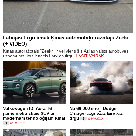
Latvijas tirgū ienāk Ķīnas automobiļu ražotājs Zeekr
(+ VIDEO)
Ķīnas autoražotājs "Zeekr" ir vēl viens šīs Āzijas valsts autobūves
uzņēmums, kas ienācis Latvijas tirgū.
LASĪT VAIRĀK
Volkswagen ID. Aura T6 –
No 66 000 eiro - Dodge
jauns elektriskais SUV ar
Charger atgriežas Eiropas
modernām tehnoloģijām Ķīnai
tirgū
2
2