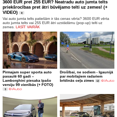
3600 EUR pret 255 EUR? Neatradu auto jumta telts
priekšrocības pret ātri būvējamo telti uz zemes! (+
VIDEO)
8
Vai auto jumta telts patiešām ir tās cenas vērta? 3600 EUR vērta
auto jumta telts vai 255 EUR ātri uzstādāmu (pop-up) telti uz
zemes.
LASĪT VAIRĀK
Pirmajam super sporta auto
Drošībai, ne sodiem - Igaunijā
pasaulē 60 gadi –
par mobilajiem radariem
Lamborghini piesaka īpašo
brīdinās ceļa zimes
12
versiju 99 vienībās (+ FOTO)
3