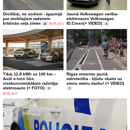
Drošībai, ne sodiem - Igaunijā
Jaunā Volkswagen cerība-
par mobilajiem radariem
elektroauto Volkswagen
brīdinās ceļa zimes
ID.Cross(+ VIDEO)
12
4
Tikai 12,8 kWh uz 100 km –
Rīgas remontu jaunā
Audi e-tron būs
mērvienība - kļūdu skaits uz
visekonomiskākais ražotāja
vienu metru darbu! (+ VIDEO)
elektroauto (+ FOTO)
3
7