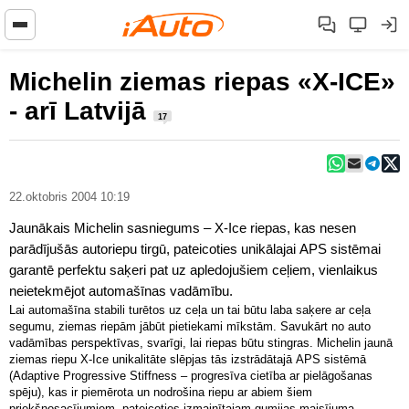
Michelin ziemas riepas «X-ICE»
- arī Latvijā
17
22.oktobris 2004 10:19
Jaunākais Michelin sasniegums – X-Ice riepas, kas nesen
parādījušās autoriepu tirgū, pateicoties unikālajai APS sistēmai
garantē perfektu saķeri pat uz apledojušiem ceļiem, vienlaikus
neietekmējot automašīnas vadāmību.
Lai automašīna stabili turētos uz ceļa un tai būtu laba saķere ar ceļa
segumu, ziemas riepām jābūt pietiekami mīkstām. Savukārt no auto
vadāmības perspektīvas, svarīgi, lai riepas būtu stingras. Michelin jaunā
ziemas riepu X-Ice unikalitāte slēpjas tās izstrādātajā APS sistēmā
(Adaptive Progressive Stiffness – progresīva cietība ar pielāgošanas
spēju), kas ir piemērota un nodrošina riepu ar abiem šiem
priekšnosacījumiem, pateicoties izmainītajam gumijas maisījuma