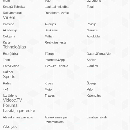
Moto
Velo
Uz Ūdens
Smagā Tehnika
Lauksaimniecība
Testi
Reklāmraksti
Redaktora Izvēle
Vīriem
Drošība
Avārijas
Policija
Akadēmija
Satiksme
Garāžā
Ceļojumi
Militāri
Autoklubi
Karte
Reakcijas tests
Tehnoloģijas
Enerģētika
Tālruņi
Datori&Portatīvie
Testi
Internets&App
Spēles
Foto&Video
TV&Cita Tehnika
Gadžeti
Dažādi
Sports
Rallijs
Kross
Šoseja
4x4
Moto
Velo
Uz Ūdens
Trases
Kalendārs
Video&TV
Forums
Lasītāju pieredze
Atsauksmes par auto
Atsauksmes par
Lasītāju raksti
uzņēmumiem
Akcijas