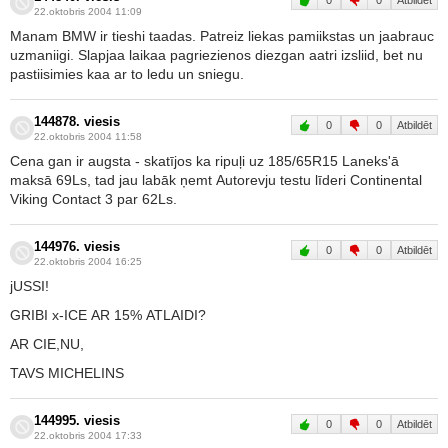
22.oktobris 2004 11:09
Manam BMW ir tieshi taadas. Patreiz liekas pamiikstas un jaabrauc
uzmaniigi. Slapjaa laikaa pagriezienos diezgan aatri izsliid, bet nu
pastiisimies kaa ar to ledu un sniegu.
144878. viesis
0
0
Atbildēt
22.oktobris 2004 11:58
Cena gan ir augsta - skatījos ka ripuļi uz 185/65R15 Laneks'ā
maksā 69Ls, tad jau labāk ņemt Autorevju testu līderi Continental
Viking Contact 3 par 62Ls.
144976. viesis
0
0
Atbildēt
22.oktobris 2004 16:25
jUSSI!
GRIBI x-ICE AR 15% ATLAIDI?
AR CIE,NU,
TAVS MICHELINS
144995. viesis
0
0
Atbildēt
22.oktobris 2004 17:33