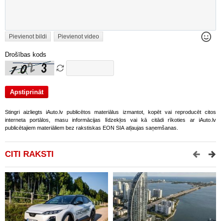
Pievienot bildi
Pievienot video
Drošības kods
Stingri aizliegts iAuto.lv publicētos materiālus izmantot, kopēt vai reproducēt citos
interneta portālos, masu informācijas līdzekļos vai kā citādi rīkoties ar iAuto.lv
publicētajiem materiāliem bez rakstiskas EON SIA atļaujas saņemšanas.
CITI RAKSTI