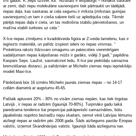
trīs gadus. K.Seps uzsver, ka: “rezultāts ir iespaidīgs – nonākot saskarē
ar zemi, daži riepu molekulārie savienojumi tiek pārtraukti un tādējādi,
riepas daļa, kas saskaras ar ceļa segumu ir mīksta (mīkstais gumijas
savienojums) un tam ir cieša saķere tieši uz apledojuša ceļa. Tikmēr
pārējā riepas daļa ir cieta, un tas nodrošina stabilu pārvietošanos, un
mašīna stabili turēsies uz ceļa.”
X-Ice riepas zīmējums ir kvadrātveida figūra ar Z-veida lamelenu, kas ir
iegriezts materiālā, un palīdz izspiest ūdeni no riepas virsmas. “
Protektora raksts līdzsvaro smagumu un pateicoties vienmērīgam
sadalījumam riepas kalpošanas mūžs ir garāks, vidēji 3 gadi,” papildina
Kaspars Seps. Laužot, sasmalcinot ledu, X-Ice par piektdaļu samazina
bremzēšanas distanci, ja salīdzinām ar Michelin ziemas riepu iepriekšējo
modeli Maxi-Ice.
Pārdošanā būs 16 izmēru Michelin jaunās ziemas riepas – no 14-17
collām diametrā ar augstumu 45-65.
Pašlaik aptuveni 20% - 30% no visām ziemas riepām, kas tiek tirgotas
Latvijā , ir riepas ar radzēm (Igaunijā 70-80%). Turpmāko gadu laikā
paredzama tendence šai proporcijai pakāpeniski samazināties, būtu
jāpalielinās nopirkto bezradžu riepu skaitam, ņemot vērā Latvijas lēmumu
aizliegt riepas ar radzēm pēc 2008.gada. Šāds aizliegums pastāv Eiropas
valstīs, izņemot Skandināvijas valstis. Igaunijā šāda aizlieguma nav.