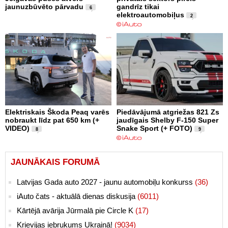
jaunuzbūvēto pārvadu
gandrīz tikai
6
elektroautomobiļus
2
Elektriskais Škoda Peaq varēs
Piedāvājumā atgriežas 821 Zs
nobraukt līdz pat 650 km (+
jaudīgais Shelby F-150 Super
VIDEO)
Snake Sport (+ FOTO)
8
9
JAUNĀKAIS FORUMĀ
Latvijas Gada auto 2027 - jaunu automobiļu konkurss
(36)
iAuto čats - aktuālā dienas diskusija
(6011)
Kārtējā avārija Jūrmalā pie Circle K
(17)
Krievijas iebrukums Ukrainā!
(9034)