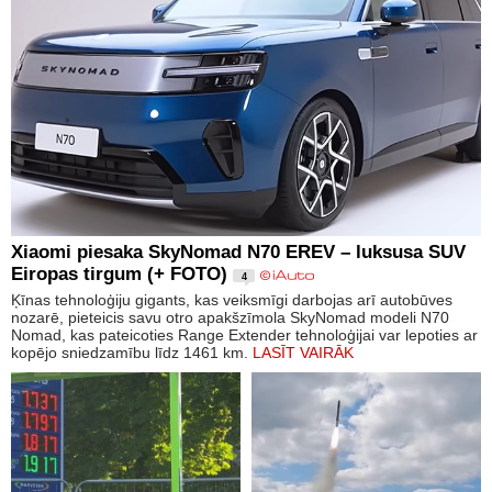
Xiaomi piesaka SkyNomad N70 EREV – luksusa SUV
Eiropas tirgum (+ FOTO)
4
Ķīnas tehnoloģiju gigants, kas veiksmīgi darbojas arī autobūves
nozarē, pieteicis savu otro apakšzīmola SkyNomad modeli N70
Nomad, kas pateicoties Range Extender tehnoloģijai var lepoties ar
kopējo sniedzamību līdz 1461 km.
LASĪT VAIRĀK