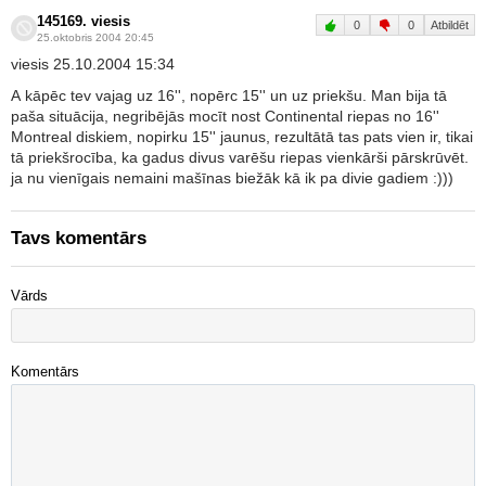
145169. viesis
0
0
Atbildēt
25.oktobris 2004 20:45
viesis 25.10.2004 15:34
A kāpēc tev vajag uz 16'', nopērc 15'' un uz priekšu. Man bija tā
paša situācija, negribējās mocīt nost Continental riepas no 16''
Montreal diskiem, nopirku 15'' jaunus, rezultātā tas pats vien ir, tikai
tā priekšrocība, ka gadus divus varēšu riepas vienkārši pārskrūvēt.
ja nu vienīgais nemaini mašīnas biežāk kā ik pa divie gadiem :)))
Tavs komentārs
Vārds
Komentārs