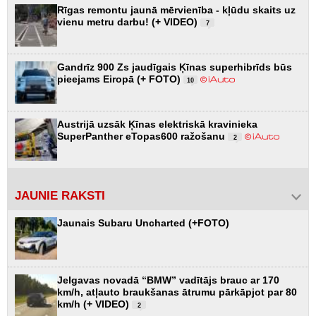
Rīgas remontu jaunā mērvienība - kļūdu skaits uz
vienu metru darbu! (+ VIDEO)
7
Gandrīz 900 Zs jaudīgais Ķīnas superhibrīds būs
pieejams Eiropā (+ FOTO)
10
Austrijā uzsāk Ķīnas elektriskā kravinieka
SuperPanther eTopas600 ražošanu
2
JAUNIE RAKSTI
Jaunais Subaru Uncharted (+FOTO)
Jelgavas novadā “BMW” vadītājs brauc ar 170
km/h, atļauto braukšanas ātrumu pārkāpjot par 80
km/h (+ VIDEO)
2