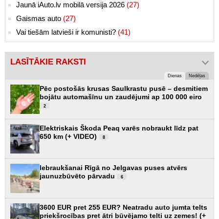
Jaunā iAuto.lv mobilā versija 2026
(27)
Gaismas auto
(27)
Vai tiešām latvieši ir komunisti?
(41)
LASĪTĀKIE RAKSTI
Dienas
Nedēļas
Pēc postošās krusas Saulkrastu pusē – desmitiem
bojātu automašīnu un zaudējumi ap 100 000 eiro
2
Elektriskais Škoda Peaq varēs nobraukt līdz pat
650 km (+ VIDEO)
8
Iebraukšanai Rīgā no Jelgavas puses atvērs
jaunuzbūvēto pārvadu
6
3600 EUR pret 255 EUR? Neatradu auto jumta telts
priekšrocības pret ātri būvējamo telti uz zemes! (+