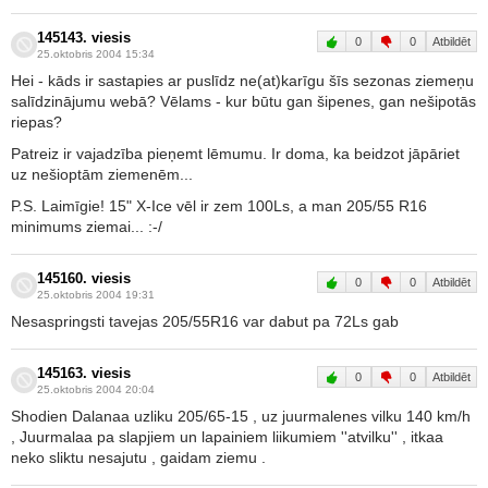
145143. viesis
0
0
Atbildēt
25.oktobris 2004 15:34
Hei - kāds ir sastapies ar puslīdz ne(at)karīgu šīs sezonas ziemeņu
salīdzinājumu webā? Vēlams - kur būtu gan šipenes, gan nešipotās
riepas?
Patreiz ir vajadzība pieņemt lēmumu. Ir doma, ka beidzot jāpāriet
uz nešioptām ziemenēm...
P.S. Laimīgie! 15" X-Ice vēl ir zem 100Ls, a man 205/55 R16
minimums ziemai... :-/
145160. viesis
0
0
Atbildēt
25.oktobris 2004 19:31
Nesaspringsti tavejas 205/55R16 var dabut pa 72Ls gab
145163. viesis
0
0
Atbildēt
25.oktobris 2004 20:04
Shodien Dalanaa uzliku 205/65-15 , uz juurmalenes vilku 140 km/h
, Juurmalaa pa slapjiem un lapainiem liikumiem ''atvilku'' , itkaa
neko sliktu nesajutu , gaidam ziemu .