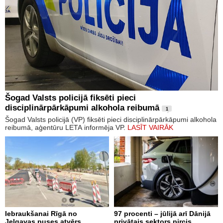
Šogad Valsts policijā fiksēti pieci
disciplinārpārkāpumi alkohola reibumā
1
Šogad Valsts policijā (VP) fiksēti pieci disciplinārpārkāpumi alkohola
reibumā, aģentūru LETA informēja VP.
LASĪT VAIRĀK
Iebraukšanai Rīgā no
97 procenti – jūlijā arī Dānijā
Jelgavas puses atvērs
privātais sektors pircis