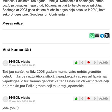
Michelin ir dibināts 1889.gadā Francijā. Kompānija ir sasniegusi pirmo
pozīciju pasaules riepu tirgū, būdama visplašāk lietoto riepu ražotāja.
Saskaņā ar 2003.gada datiem Michelin tirgus daļa pasaulē ir 20%, kam
seko Bridgestone, Goodyear un Continental.
Preses relīze
Visi komentāri
144808. viesis
0
0
Atbildēt
22.oktobris 2004 10:30
Tad jau sanāk.ka līdz 2008 gadam mums vairs nebūs grantēto
ceļu.Un tiks ceļi uzturēti,kaisīti,kā vajag.Eiropā radzes arī īpaši nav
vajadzīgas,jo tur ziemas gandrīz kā tādas nav.Un otrkārt grants ceļi
ar jāmeklē,pat Polijā grants ceļi tā kārtīgi jāpameklē.
144809. viesis
0
0
Atbildēt
22.oktobris 2004 10:33
yes, yes :)