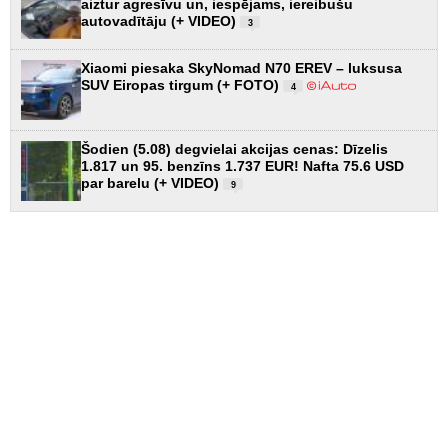
aiztur agresīvu un, iespējams, iereibušu
autovadītāju (+ VIDEO)
3
Xiaomi piesaka SkyNomad N70 EREV – luksusa
SUV Eiropas tirgum (+ FOTO)
4
Šodien (5.08) degvielai akcijas cenas: Dīzelis
1.817 un 95. benzīns 1.737 EUR! Nafta 75.6 USD
par barelu (+ VIDEO)
9