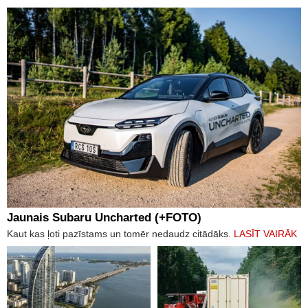
Jaunais Subaru Uncharted (+FOTO)
Kaut kas ļoti pazīstams un tomēr nedaudz citādāks.
LASĪT VAIRĀK