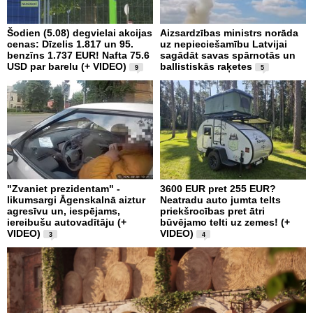
Šodien (5.08) degvielai akcijas
Aizsardzības ministrs norāda
cenas: Dīzelis 1.817 un 95.
uz nepieciešamību Latvijai
benzīns 1.737 EUR! Nafta 75.6
sagādāt savas spārnotās un
USD par barelu (+ VIDEO)
ballistiskās raķetes
9
5
"Zvaniet prezidentam" -
3600 EUR pret 255 EUR?
likumsargi Āgenskalnā aiztur
Neatradu auto jumta telts
agresīvu un, iespējams,
priekšrocības pret ātri
iereibušu autovadītāju (+
būvējamo telti uz zemes! (+
VIDEO)
VIDEO)
3
4