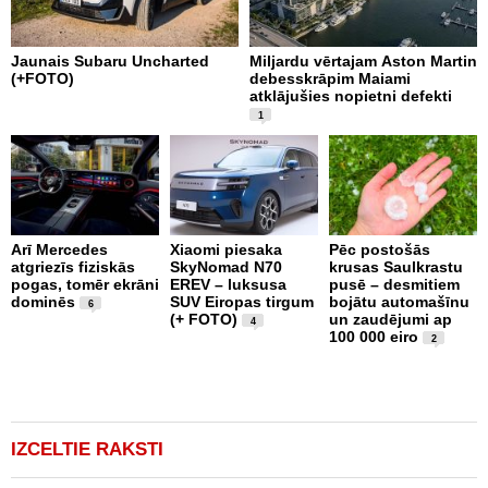
Jaunais Subaru Uncharted
Miljardu vērtajam Aston Martin
P
(+FOTO)
debesskrāpim Maiami
p
atklājušies nopietni defekti
L
v
1
Arī Mercedes
Xiaomi piesaka
Pēc postošās
atgriezīs fiziskās
SkyNomad N70
krusas Saulkrastu
9
pogas, tomēr ekrāni
EREV – luksusa
pusē – desmitiem
a
dominēs
SUV Eiropas tirgum
bojātu automašīnu
s
6
(+ FOTO)
un zaudējumi ap
g
4
100 000 eiro
e
2
IZCELTIE RAKSTI