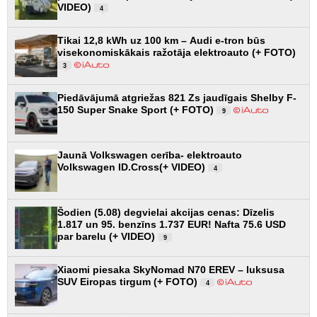
VIDEO)
4
Tikai 12,8 kWh uz 100 km – Audi e-tron būs
visekonomiskākais ražotāja elektroauto (+ FOTO)
3
Piedāvājumā atgriežas 821 Zs jaudīgais Shelby F-
150 Super Snake Sport (+ FOTO)
9
Jaunā Volkswagen cerība- elektroauto
Volkswagen ID.Cross(+ VIDEO)
4
Šodien (5.08) degvielai akcijas cenas: Dīzelis
1.817 un 95. benzīns 1.737 EUR! Nafta 75.6 USD
par barelu (+ VIDEO)
9
Xiaomi piesaka SkyNomad N70 EREV – luksusa
SUV Eiropas tirgum (+ FOTO)
4