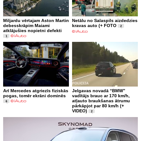
Miljardu vērtajam Aston Martin
Netālu no Salaspils aizdedzies
debesskrāpim Maiami
kravas auto (+ FOTO
2
atklājušies nopietni defekti
1
Arī Mercedes atgriezīs fiziskās
Jelgavas novadā “BMW”
pogas, tomēr ekrāni dominēs
vadītājs brauc ar 170 km/h,
atļauto braukšanas ātrumu
6
pārkāpjot par 80 km/h (+
VIDEO)
2