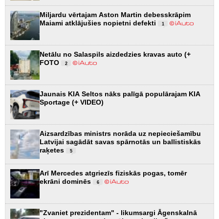
Miljardu vērtajam Aston Martin debesskrāpim
Maiami atklājušies nopietni defekti
1
Netālu no Salaspils aizdedzies kravas auto (+
FOTO
2
Jaunais KIA Seltos nāks palīgā populārajam KIA
Sportage (+ VIDEO)
Aizsardzības ministrs norāda uz nepieciešamību
Latvijai sagādāt savas spārnotās un ballistiskās
raķetes
5
Arī Mercedes atgriezīs fiziskās pogas, tomēr
ekrāni dominēs
6
"Zvaniet prezidentam" - likumsargi Āgenskalnā