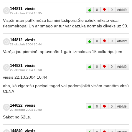
144811. viesis
0
0
Atbildēt
22.oktobris 2004 10:35
Vispār man patīk mūsu kaimiņi Estipoisi.Šie uzliek mīksto visai
rietumeiropai.Un ar smago ar tur var gāzt,kā normāls cilvēks uz 90.
144812. viesis
0
0
Atbildēt
22.oktobris 2004 10:44
Varēja jau pieminēt aptuvenās 1 gab. izmaksas 15 collu ripuļiem
144821. viesis
0
0
Atbildēt
22.oktobris 2004 10:50
viesis 22.10.2004 10:44
aha, kā cigarešu paciņai tagad vai padomjlaikā visām mantām virsū
CENA
144822. viesis
0
0
Atbildēt
22.oktobris 2004 10:50
Sākot no 62Ls.
144840. viesis
0
0
Atbildēt