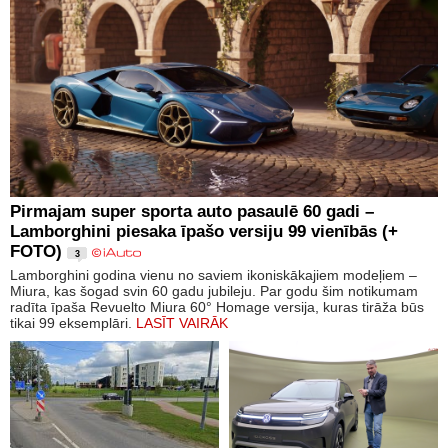
Pirmajam super sporta auto pasaulē 60 gadi –
Lamborghini piesaka īpašo versiju 99 vienībās (+
FOTO)
3
Lamborghini godina vienu no saviem ikoniskākajiem modeļiem –
Miura, kas šogad svin 60 gadu jubileju. Par godu šim notikumam
radīta īpaša Revuelto Miura 60° Homage versija, kuras tirāža būs
tikai 99 eksemplāri.
LASĪT VAIRĀK