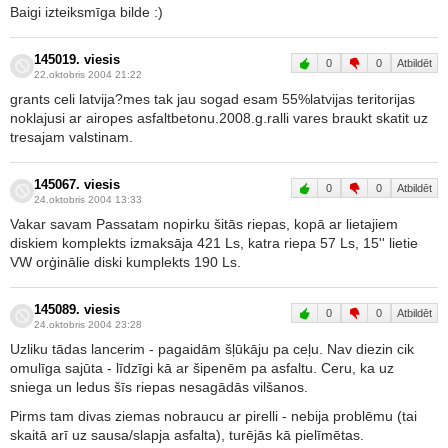
Baigi izteiksmīga bilde :)
145019. viesis
0
0
Atbildēt
22.oktobris 2004 21:22
grants celi latvija?mes tak jau sogad esam 55%latvijas teritorijas
noklajusi ar airopes asfaltbetonu.2008.g.ralli vares braukt skatit uz
tresajam valstinam.
145067. viesis
0
0
Atbildēt
24.oktobris 2004 13:33
Vakar savam Passatam nopirku šitās riepas, kopā ar lietajiem
diskiem komplekts izmaksāja 421 Ls, katra riepa 57 Ls, 15'' lietie
VW orģinālie diski kumplekts 190 Ls.
145089. viesis
0
0
Atbildēt
24.oktobris 2004 23:28
Uzliku tādas lancerim - pagaidām šļūkāju pa ceļu. Nav diezin cik
omulīga sajūta - līdzīgi kā ar šipenēm pa asfaltu. Ceru, ka uz
sniega un ledus šīs riepas nesagādās vilšanos.
Pirms tam divas ziemas nobraucu ar pirelli - nebija problēmu (tai
skaitā arī uz sausa/slapja asfalta), turējās kā pielīmētas.