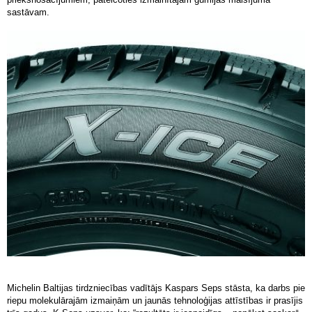
sastāvam.
Michelin Baltijas tirdzniecības vadītājs Kaspars Seps stāsta, ka darbs pie
riepu molekulārajām izmaiņām un jaunās tehnoloģijas attīstības ir prasījis