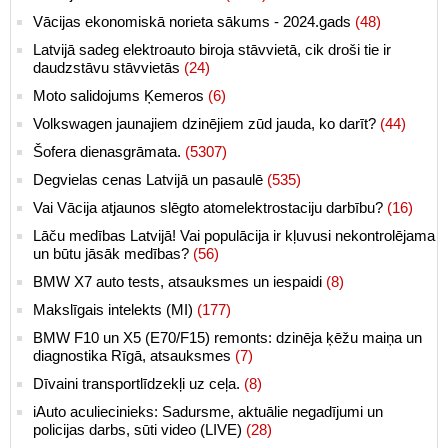
Vācijas ekonomiskā norieta sākums - 2024.gads
(48)
Latvijā sadeg elektroauto biroja stāvvietā, cik droši tie ir
daudzstāvu stāvvietās
(24)
Moto salidojums Ķemeros
(6)
Volkswagen jaunajiem dzinējiem zūd jauda, ko darīt?
(44)
Šofera dienasgrāmata.
(5307)
Degvielas cenas Latvijā un pasaulē
(535)
Vai Vācija atjaunos slēgto atomelektrostaciju darbību?
(16)
Lāču medības Latvijā! Vai populācija ir kļuvusi nekontrolējama
un būtu jāsāk medības?
(56)
BMW X7 auto tests, atsauksmes un iespaidi
(8)
Makslīgais intelekts (MI)
(177)
BMW F10 un X5 (E70/F15) remonts: dzinēja ķēžu maiņa un
diagnostika Rīgā, atsauksmes
(7)
Dīvaini transportlīdzekļi uz ceļa.
(8)
iAuto aculiecinieks: Sadursme, aktuālie negadījumi un
policijas darbs, sūti video (LIVE)
(28)