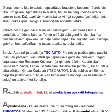
Dienas posms bija ierastais regularitātes braucienu kopums - šoreiz visi
tika līdz galam. Apmaldījās tikai daži, bet arī tie beigu beigās atrada
pareizo ceļu. Daži
sapinās meistarībā
uz viltīgā seguma (izslīdēja), bet,
šķiet, nekas īpaši
sāpīgs
automobiļiem nodarīts netika.
Vakara posms gan nāca ar nelielu pārsteigumu - uz dienas ledus
parādījās arī ūdens kārtiņa. Tomēr arī šajā daļā gandrīz visi tika līdz
finišam saviem spēkiem. Uz ceļa nenoturējās tikai
žigulītis
, kas izslīdēja
grāvī un bez palīdzības no malas atpakaļ uz ceļa netika.
Šoreiz iAuto ralliju atbalstīja
TSC AUTO
. Pie reizes paldies gribu pateikt
īpašu arī pārējiem, kas palīdzēja: iepriekšējā gada dalībniekiem, tagad
organizatoriem Robertam Kristiņam (ar ģimeni), Jānim Karašniekam,
tiesnešiem Zaigai, Lapsai un Vitoldam Bunakovam (ar Ņivu), kā arī rallija
atbalstītājam Ģirtam Čudaram ("TSC AUTO"). Liels paldies arī Sēmes
pagasta priekšniecei Silvijai, kas tomēr mums noticēja (ka nesabojāsim
ceļus) un atļāva rīkot šo ralliju.
R
ezultāti
apskatāmi šeit
, kā arī
piedāvājam apskatīt fotogaleriju.
A
pbalvošana
- kā jau ierasts, pie mūsu draugiem - restorānā
EUROSTOP
(Valdeķu ielā 33, 2.stāvā) trešdien,
8.decembrī
plkst. 19:00.