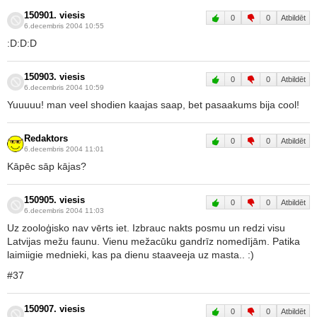
150901. viesis
0
0
Atbildēt
6.decembris 2004 10:55
:D:D:D
150903. viesis
0
0
Atbildēt
6.decembris 2004 10:59
Yuuuuu! man veel shodien kaajas saap, bet pasaakums bija cool!
Redaktors
0
0
Atbildēt
6.decembris 2004 11:01
Kāpēc sāp kājas?
150905. viesis
0
0
Atbildēt
6.decembris 2004 11:03
Uz zooloģisko nav vērts iet. Izbrauc nakts posmu un redzi visu
Latvijas mežu faunu. Vienu mežacūku gandrīz nomedījām. Patika
laimiigie mednieki, kas pa dienu staaveeja uz masta.. :)
#37
150907. viesis
0
0
Atbildēt