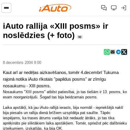
iAuto rallija «XIII posms» ir
noslēdzies (+ foto)
93
8.decembris 2004 9:00
Kaut arī ar nedēļas aizkavēšanos, tomēr 4.decembrī Tukuma
rajonā notika iAuto rīkotais "papildus posms" ar zīmīgu
nosaukumu - XIII posms.
Nosaukums "XIII posms" atbilst patiesībai, jo tas tiešām ir 13. posms, ko
esam noorganizējuši. Šogad tas bija beidzamais posms.
Laika apstākļi, kā jau iAuto rallijā ierasts, bija normāli - iepriekšējā naktī
bija piesalis un rallija dienā brīžiem uzspīdēja pat saulīte. Tāpēc
iespējams, ka trases ātrums varēja būt nedaudz ātrāks, jo tas tika
aprēķināts pie sliktākiem laika apstākļiem. Tomēr, spriežot pēc dalībnieku
izteikumiem, izskatījās, ka bija OK.