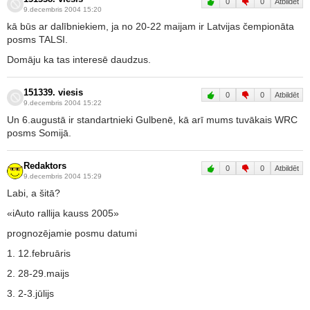
0
0
Atbildēt
9.decembris 2004 15:20
kā būs ar dalībniekiem, ja no 20-22 maijam ir Latvijas čempionāta
posms TALSI.
Domāju ka tas interesē daudzus.
151339. viesis
0
0
Atbildēt
9.decembris 2004 15:22
Un 6.augustā ir standartnieki Gulbenē, kā arī mums tuvākais WRC
posms Somijā.
Redaktors
0
0
Atbildēt
9.decembris 2004 15:29
Labi, a šitā?
«iAuto rallija kauss 2005»
prognozējamie posmu datumi
1. 12.februāris
2. 28-29.maijs
3. 2-3.jūlijs