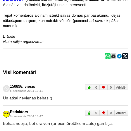
Aicināti visi dalībnieki, līdzjutēji un citi interesenti.
Tepat komentāros aicinām izteikt savas domas par pasākumu, idejas
nākošajiem rallijiem, kuri noteikti vēl būs (pieminot arī savu ekipāžas
numuru).
E.Biele
iAuto rallija organizators
Visi komentāri
150896. viesis
0
0
Atbildēt
6.decembris 2004 10:41
Un atkal nevienas behas :(
Redaktors
0
0
Atbildēt
6.decembris 2004 10:47
Behas nebija, bet draiveri (ar piemērotākiem auto) gan bija.