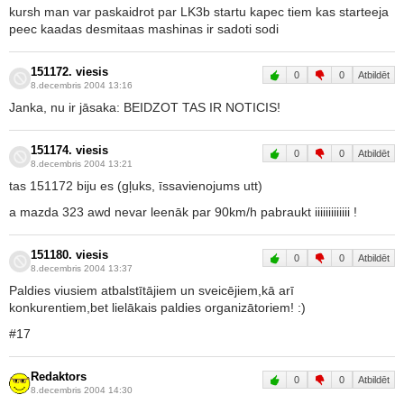
kursh man var paskaidrot par LK3b startu kapec tiem kas starteeja
peec kaadas desmitaas mashinas ir sadoti sodi
151172. viesis
0
0
Atbildēt
8.decembris 2004 13:16
Janka, nu ir jāsaka: BEIDZOT TAS IR NOTICIS!
151174. viesis
0
0
Atbildēt
8.decembris 2004 13:21
tas 151172 biju es (gļuks, īssavienojums utt)
a mazda 323 awd nevar leenāk par 90km/h pabraukt iiiiiiiiiiiii !
151180. viesis
0
0
Atbildēt
8.decembris 2004 13:37
Paldies viusiem atbalstītājiem un sveicējiem,kā arī
konkurentiem,bet lielākais paldies organizātoriem! :)
#17
Redaktors
0
0
Atbildēt
8.decembris 2004 14:30