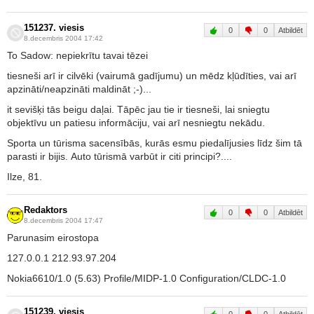
151237. viesis
0
0
Atbildēt
8.decembris 2004 17:42
To Sadow: nepiekrītu tavai tēzei
tiesneši arī ir cilvēki (vairumā gadījumu) un mēdz kļūdīties, vai arī
apzināti/neapzināti maldināt ;-)...
it sevišķi tās beigu daļai. Tāpēc jau tie ir tiesneši, lai sniegtu
objektīvu un patiesu informāciju, vai arī nesniegtu nekādu.
Sporta un tūrisma sacensībās, kurās esmu piedalījusies līdz šim tā
parasti ir bijis. Auto tūrismā varbūt ir citi principi?....
Ilze, 81.
Redaktors
0
0
Atbildēt
8.decembris 2004 17:47
Parunasim eirostopa
127.0.0.1 212.93.97.204
Nokia6610/1.0 (5.63) Profile/MIDP-1.0 Configuration/CLDC-1.0
151239. viesis