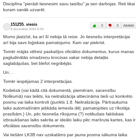
Disciplīna "pierādi tiesnesim savu taisību" ja sen darbojas. Reti tikai
kuram sanāk uzvarēt.
151255. viesis
0
0
Atbildēt
9.decembris 2004 8:54
Mums jāatzīst, ka arī šī nebija tā reize. Jo tiesnešu interpretācijai
arī bija savs loģiskais pamatojums. Kam var piekrist.
Tomēr mājās vēlreiz paskatījos oficiālos dokumentus, kurus manas
pagludinātās smadzeņu krociņas vakar nebija detaļās
saglabājušas, bet blefot negribējās.
Un:...
Tomēr iespējamas 2 interpretācijas.
Kodeksā (vai kādā citā dokumentā, piemēram, sacensību
Nolikumā) nav teikts, ka neitralizācija attiecināma tieši uz konkrēto
posmu vai laika kontroli (punkts 1.8. Neitralizācija. Pārtraukuma
laiks automašīnām jebkāda iemesla dēļ, pamatojoties uz rīkotāja
prasībām.) Un, pēc tiesneša rīkojuma (?) notikušais faktiskais
izbraukšanas laiks sakrita ar ideālo laiku pēc maršruta kartes, kas ir
oficiālais sacensību dokuments.
Vai tiešām LK3B nav uzskatāms par jauna posma sākuma laika