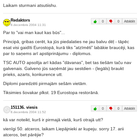
Laikam sturmani atsutiishu.
Redaktors
0
0
Atbildēt
8.decembris 2004 11:31
Par to "vai man kaut kas būs"...
Principā, gribas cerēt, ka jūs piedalaties ne jau balvu dēļ - tāpēc
esat visi gaidīti Eurostopā, kurā tiks "atzīmēti" labākie braucēji, kas
par to saņems arī apstiprinājumu - diplomus.
TSC AUTO apsolīja arī kādas "dāvanas", bet tas tiešām taču nav
galvenais. Galveno jūs saņēmāt jau sestdien - (legāls) braukt
prieks, azarts, konkurence utt.
Diplomi paredzēti pirmajām sešām vietām.
Tiksimies šovakar plkst. 19 Eurostopa restorānā.
151136. viesis
0
0
Atbildēt
8.decembris 2004 11:52
kā var noteikt, kurš ir pirmajā vietā, kurš otrajā utt?
vienīgi 50. atceros, laikam Liepājnieki ar kupeju. sorry 17. arii
atceros, bet pārējie?