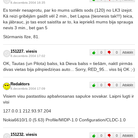
8.decembris 2004 16:35
Es tomēr nesaprotu, par ko mums uzlikts sods (120) no LK3 izejot.
Kā reizi gribējām gaidīt vēl 2 min., bet Lapsa (tiesnesis tak!!!) teica,
ka jābrauc, jo tas esot saistīta ar to, ka iepriekš mums bija sprauga
nevis 3 min., bet gan 5
Stūrmanis Ilze, 81.
151227. viesis
0
0
Atbildēt
8.decembris 2004 17:02
OK, Tautas (un Pilota) balss, kā Dieva balss = tiešām, naktī pirmās
divas vietas bija pilnpiedziņas auto... Sorry, RED_95... viss bij OK ;-)
Redaktors
0
0
Atbildēt
8.decembris 2004 17:09
Visiem visu pastastisu apbalvosanas sapulce sovakar. Laipni lugti ir
visi
127.0.0.1 212.93.97.204
Nokia6610/1.0 (5.63) Profile/MIDP-1.0 Configuration/CLDC-1.0
151232. viesis
0
0
Atbildēt