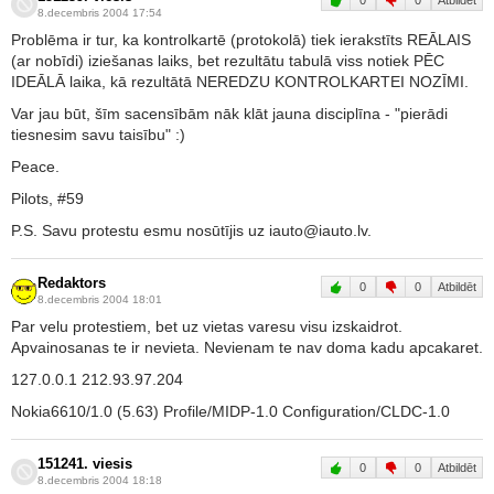
0
0
Atbildēt
8.decembris 2004 17:54
Problēma ir tur, ka kontrolkartē (protokolā) tiek ierakstīts REĀLAIS
(ar nobīdi) iziešanas laiks, bet rezultātu tabulā viss notiek PĒC
IDEĀLĀ laika, kā rezultātā NEREDZU KONTROLKARTEI NOZĪMI.
Var jau būt, šīm sacensībām nāk klāt jauna disciplīna - "pierādi
tiesnesim savu taisību" :)
Peace.
Pilots, #59
P.S. Savu protestu esmu nosūtījis uz iauto@iauto.lv.
Redaktors
0
0
Atbildēt
8.decembris 2004 18:01
Par velu protestiem, bet uz vietas varesu visu izskaidrot.
Apvainosanas te ir nevieta. Nevienam te nav doma kadu apcakaret.
127.0.0.1 212.93.97.204
Nokia6610/1.0 (5.63) Profile/MIDP-1.0 Configuration/CLDC-1.0
151241. viesis
0
0
Atbildēt
8.decembris 2004 18:18