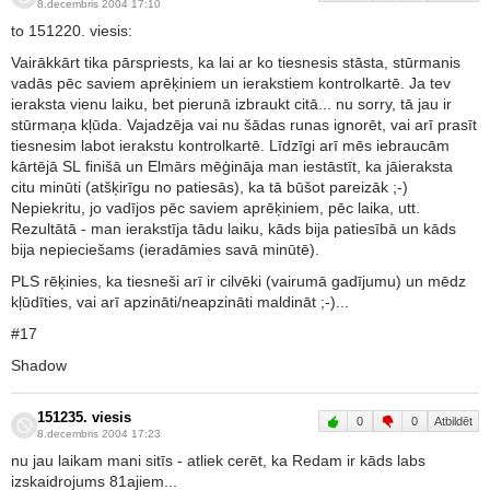
8.decembris 2004 17:10
to 151220. viesis:
Vairākkārt tika pārspriests, ka lai ar ko tiesnesis stāsta, stūrmanis
vadās pēc saviem aprēķiniem un ierakstiem kontrolkartē. Ja tev
ieraksta vienu laiku, bet pierunā izbraukt citā... nu sorry, tā jau ir
stūrmaņa kļūda. Vajadzēja vai nu šādas runas ignorēt, vai arī prasīt
tiesnesim labot ierakstu kontrolkartē. Līdzīgi arī mēs iebraucām
kārtējā SL finišā un Elmārs mēģināja man iestāstīt, ka jāieraksta
citu minūti (atšķirīgu no patiesās), ka tā būšot pareizāk ;-)
Nepiekritu, jo vadījos pēc saviem aprēķiniem, pēc laika, utt.
Rezultātā - man ierakstīja tādu laiku, kāds bija patiesībā un kāds
bija nepieciešams (ieradāmies savā minūtē).
PLS rēķinies, ka tiesneši arī ir cilvēki (vairumā gadījumu) un mēdz
kļūdīties, vai arī apzināti/neapzināti maldināt ;-)...
#17
Shadow
151235. viesis
0
0
Atbildēt
8.decembris 2004 17:23
nu jau laikam mani sitīs - atliek cerēt, ka Redam ir kāds labs
izskaidrojums 81ajiem...