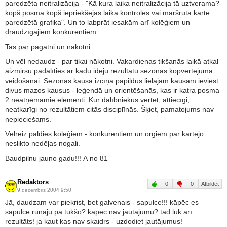
paredzēta neitralizācija - "Kā kura laika neitralizācija tā uztverama?-
kopš posma kopš iepriekšējās laika kontroles vai maršruta kartē
paredzētā grafika". Un to labprāt iesakām arī kolēģiem un
draudzīgajiem konkurentiem.
Tas par pagātni un nākotni.
Un vēl nedaudz - par tikai nākotni. Vakardienas tikšanās laikā atkal
aizmirsu padalīties ar kādu ideju rezultātu sezonas kopvērtējuma
veidošanai: Sezonas kausa izcīņā papildus lielajam kausam ieviest
divus mazos kausus - leģendā un orientēšanās, kas ir katra posma
2 neatņemamie elementi. Kur dalībniekus vērtēt, attiecīgi,
neatkarīgi no rezultātiem citās disciplīnās. Šķiet, pamatojums nav
nepieciešams.
Vēlreiz paldies kolēģiem - konkurentiem un orgiem par kārtējo
neslikto nedēļas nogali.
Baudpilnu jauno gadu!!! A no 81
Redaktors
0
0
Atbildēt
9.decembris 2004 9:50
Jā, daudzam var piekrist, bet galvenais - sapulce!!! kāpēc es
sapulcē runāju pa tukšo? kapēc nav jautājumu? tad lūk arī
rezultāts! ja kaut kas nav skaidrs - uzdodiet jautājumus!