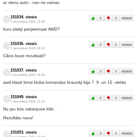
ar vienu auto - nav ne vainas.
151034. viesis
0
0
Atbildēt
7.decembris 2004 15:38
kuru plekji panjeemaat AWD?
151036. viesis
0
0
Atbildēt
7.decembris 2004 16:22
Cikos buus rezultaati?
151037. viesis
0
0
Atbildēt
7.decembris 2004 16:36
awd klasē bmw kluba komandas braucēji bija 7. 9. un 15. vietās.
151049. viesis
0
0
Atbildēt
7.decembris 2004 21:15
Nu jau būs vakarpuse klāt...
Rezultātu nava!
151053. viesis
0
0
Atbildēt
7.decembris 2004 22:26