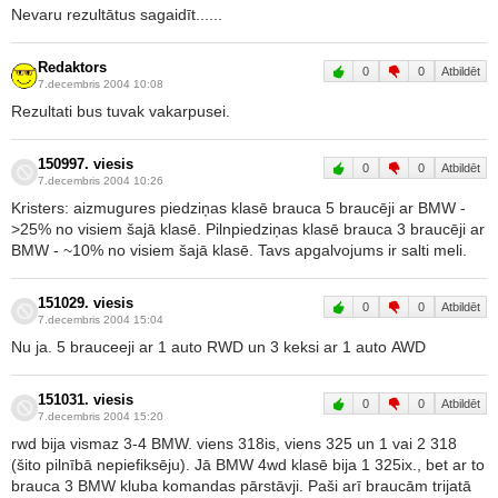
Nevaru rezultātus sagaidīt......
Redaktors
0
0
Atbildēt
7.decembris 2004 10:08
Rezultati bus tuvak vakarpusei.
150997. viesis
0
0
Atbildēt
7.decembris 2004 10:26
Kristers: aizmugures piedziņas klasē brauca 5 braucēji ar BMW -
>25% no visiem šajā klasē. Pilnpiedziņas klasē brauca 3 braucēji ar
BMW - ~10% no visiem šajā klasē. Tavs apgalvojums ir salti meli.
151029. viesis
0
0
Atbildēt
7.decembris 2004 15:04
Nu ja. 5 brauceeji ar 1 auto RWD un 3 keksi ar 1 auto AWD
151031. viesis
0
0
Atbildēt
7.decembris 2004 15:20
rwd bija vismaz 3-4 BMW. viens 318is, viens 325 un 1 vai 2 318
(šito pilnībā nepiefiksēju). Jā BMW 4wd klasē bija 1 325ix., bet ar to
brauca 3 BMW kluba komandas pārstāvji. Paši arī braucām trijatā