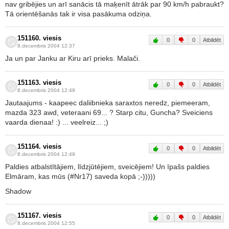
nav gribējies un arī sanācis tā maķenīt ātrāk par 90 km/h pabraukt?
Tā orientēšanās tak ir visa pasākuma odziņa.
151160. viesis
0
0
Atbildēt
8.decembris 2004 12:37
Ja un par Janku ar Kiru arī prieks. Malači.
151163. viesis
0
0
Atbildēt
8.decembris 2004 12:49
Jautaajums - kaapeec daliibnieka saraxtos neredz, piemeeram,
mazda 323 awd, veteraani 69... ? Starp citu, Guncha? Sveiciens
vaarda dienaa! :) ... veelreiz... ;)
151164. viesis
0
0
Atbildēt
8.decembris 2004 12:49
Paldies atbalstītājiem, līdzjūtējiem, sveicējiem! Un īpašs paldies
Elmāram, kas mūs (#Nr17) saveda kopā ;-)))))
Shadow
151167. viesis
0
0
Atbildēt
8.decembris 2004 12:55