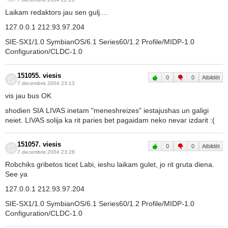
Laikam redaktors jau sen gulj....
127.0.0.1 212.93.97.204
SIE-SX1/1.0 SymbianOS/6.1 Series60/1.2 Profile/MIDP-1.0
Configuration/CLDC-1.0
151055. viesis
0
0
Atbildēt
7.decembris 2004 23:13
vis jau bus OK
shodien SIA LIVAS inetam "meneshreizes" iestajushas un galigi
neiet. LIVAS solija ka rit paries bet pagaidam neko nevar izdarit :(
151057. viesis
0
0
Atbildēt
7.decembris 2004 23:28
Robchiks gribetos ticet Labi, ieshu laikam gulet, jo rit gruta diena.
See ya
127.0.0.1 212.93.97.204
SIE-SX1/1.0 SymbianOS/6.1 Series60/1.2 Profile/MIDP-1.0
Configuration/CLDC-1.0