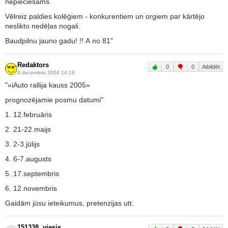
nepieciešams.
Vēlreiz paldies kolēģiem - konkurentiem un orgiem par kārtējo
neslikto nedēļas nogali.
Baudpilnu jauno gadu! !! A no 81"
Redaktors
0
0
Atbildēt
9.decembris 2004 14:19
"«iAuto rallija kauss 2005»
prognozējamie posmu datumi"
1. 12.februāris
2. 21-22.maijs
3. 2-3.jūlijs
4. 6-7.augusts
5. 17.septembris
6. 12.novembris
Gaidām jūsu ieteikumus, pretenzijas utt.
151338. viesis