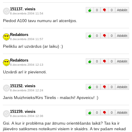
151137. viesis
0
0
Atbildēt
8.decembris 2004 11:54
Piedod A100 tavu numuru arī atcerējos.
Redaktors
0
0
Atbildēt
8.decembris 2004 11:57
Pielikšu arī uzvārdus (ar laiku) :)
Redaktors
0
0
Atbildēt
8.decembris 2004 12:13
Uzvārdi arī ir pievienoti.
151152. viesis
0
0
Atbildēt
8.decembris 2004 12:24
Janis Muizhnieks/Kirs Tiirelis - malachi! Apsveicu! :)
151159. viesis
0
0
Atbildēt
8.decembris 2004 12:36
Gsi. A kur ir problēma par ātrumu orientēšanās laikā? Tas ka ir
jāievēro satiksmes noteikumi visiem ir skaidrs. A tev pašam nekad