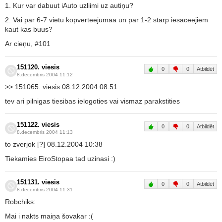
1. Kur var dabuut iAuto uzliimi uz autiņu?
2. Vai par 6-7 vietu kopverteejumaa un par 1-2 starp iesaceejiem
kaut kas buus?
Ar cieņu, #101
151120. viesis
0
0
Atbildēt
8.decembris 2004 11:12
>> 151065. viesis 08.12.2004 08:51
tev ari pilnigas tiesibas ielogoties vai vismaz parakstities
151122. viesis
0
0
Atbildēt
8.decembris 2004 11:13
to zverjok [?] 08.12.2004 10:38
Tiekamies EiroStopaa tad uzinasi :)
151131. viesis
0
0
Atbildēt
8.decembris 2004 11:31
Robchiks:
Mai i nakts maiņa šovakar :(