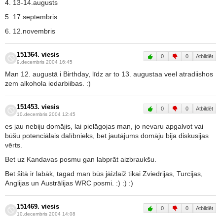
4. 13-14.augusts
5. 17.septembris
6. 12.novembris
151364. viesis
0
0
Atbildēt
9.decembris 2004 16:45
Man 12. augustā i Birthday, līdz ar to 13. augustaa veel atradiishos
zem alkohola iedarbiibas. :)
151453. viesis
0
0
Atbildēt
10.decembris 2004 12:45
es jau nebiju domājis, lai pielāgojas man, jo nevaru apgalvot vai
būšu potenciālais dalībnieks, bet jautājums domāju bija diskusijas
vērts.
Bet uz Kandavas posmu gan labprāt aizbraukšu.
Bet šitā ir labāk, tagad man būs jāizlaiž tikai Zviedrijas, Turcijas,
Anglijas un Austrālijas WRC posmi. :) :) :)
151469. viesis
0
0
Atbildēt
10.decembris 2004 14:08