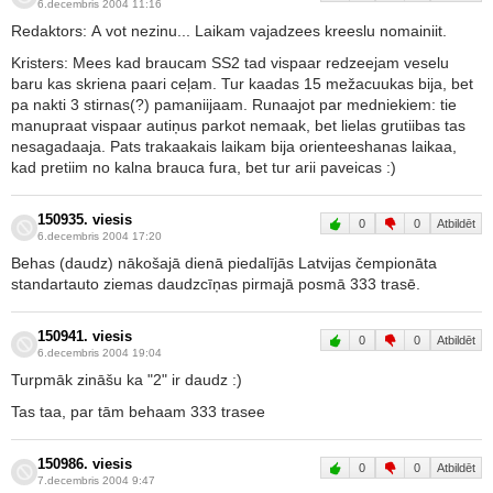
6.decembris 2004 11:16
Redaktors: A vot nezinu... Laikam vajadzees kreeslu nomainiit.
Kristers: Mees kad braucam SS2 tad vispaar redzeejam veselu
baru kas skriena paari ceļam. Tur kaadas 15 mežacuukas bija, bet
pa nakti 3 stirnas(?) pamaniijaam. Runaajot par medniekiem: tie
manupraat vispaar autiņus parkot nemaak, bet lielas grutiibas tas
nesagadaaja. Pats trakaakais laikam bija orienteeshanas laikaa,
kad pretiim no kalna brauca fura, bet tur arii paveicas :)
150935. viesis
0
0
Atbildēt
6.decembris 2004 17:20
Behas (daudz) nākošajā dienā piedalījās Latvijas čempionāta
standartauto ziemas daudzcīņas pirmajā posmā 333 trasē.
150941. viesis
0
0
Atbildēt
6.decembris 2004 19:04
Turpmāk zināšu ka "2" ir daudz :)
Tas taa, par tām behaam 333 trasee
150986. viesis
0
0
Atbildēt
7.decembris 2004 9:47