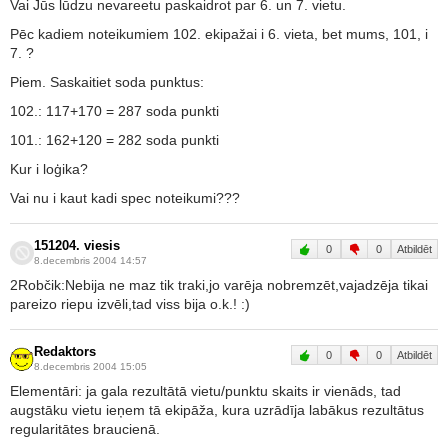
Vai Jūs lūdzu nevareetu paskaidrot par 6. un 7. vietu.
Pēc kadiem noteikumiem 102. ekipažai i 6. vieta, bet mums, 101, i
7. ?
Piem. Saskaitiet soda punktus:
102.: 117+170 = 287 soda punkti
101.: 162+120 = 282 soda punkti
Kur i loģika?
Vai nu i kaut kadi spec noteikumi???
151204. viesis
0
0
Atbildēt
8.decembris 2004 14:57
2Robčik:Nebija ne maz tik traki,jo varēja nobremzēt,vajadzēja tikai
pareizo riepu izvēli,tad viss bija o.k.! :)
Redaktors
0
0
Atbildēt
8.decembris 2004 15:05
Elementāri: ja gala rezultātā vietu/punktu skaits ir vienāds, tad
augstāku vietu ieņem tā ekipāža, kura uzrādīja labākus rezultātus
regularitātes braucienā.