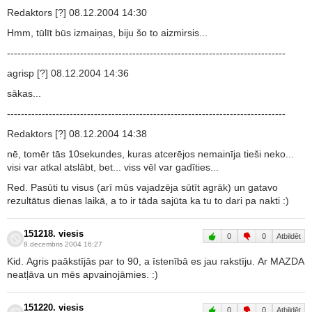
Redaktors [?] 08.12.2004 14:30
Hmm, tūlīt būs izmaiņas, biju šo to aizmirsis...
--------------------------------------------------------------------------------
agrisp [?] 08.12.2004 14:36
sākas...
--------------------------------------------------------------------------------
Redaktors [?] 08.12.2004 14:38
nē, tomēr tās 10sekundes, kuras atcerējos nemainīja tieši neko...
visi var atkal atslābt, bet... viss vēl var gadīties...
Red. Pasūti tu visus (arī mūs vajadzēja sūtīt agrāk) un gatavo
rezultātus dienas laikā, a to ir tāda sajūta ka tu to dari pa nakti :)
151218. viesis
0
0
Atbildēt
8.decembris 2004 16:27
Kid. Agris paākstījās par to 90, a īstenībā es jau rakstīju. Ar MAZDA
neatļāva un mēs apvainojāmies. :)
151220. viesis
0
0
Atbildēt