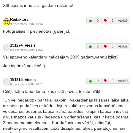
XIII posms ir noticis, gaidam nākamo!
Redaktors
0
0
Atbildēt
9.decembris 2004 10:37
Fotogrāfijas ir pievienotas (galerijā).
151274. viesis
0
0
Atbildēt
9.decembris 2004 11:39
Vai aptuveno kalendāru nākošajam 2005 gadam,varētu izlikt?
Jau iepriekš paldies! :)
151315. viesis
0
0
Atbildēt
9.decembris 2004 14:13
Citēju kādu labu domu, kas riskē pazust tekstu blāķī:
"Un vēl nedaudz - par tikai nākotni. Vakardienas tikšanās laikā atkal
aizmirsu padalīties ar kādu ideju rezultātu sezonas kopvērtējuma
veidošanai: Sezonas kausa izcīņā papildus lielajam kausam ieviest
divus mazos kausus - leģendā un orientēšanās, kas ir katra posma
2 neatņemamie elementi. Kur dalībniekus vērtēt, attiecīgi,
neatkarīgi no rezultātiem citās disciplīnās. Šķiet, pamatojums nav