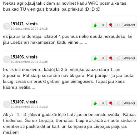
Nekas agrip,ļauj tak citiem ar novinēt kādu WRC posmu,kā tas
būs,kad TU vienīgais brauksi pa priekšu! :D :D :D
151471. viesis
0
0
Atbildēt
10.decembris 2004 14:18
es jau ar tā domāju, izlaižot 4 posmus neko daudz nezaudēšu, lai
jau Loebs arī nākamsezon kādu vinnē.......
151496. viesis
0
0
Atbildēt
10.decembris 2004 21:36
Es tik īsti neuztveru, kādēļ tā 3,5 mēnešu pauze starp 1. un
2.posmu. Pat starp sezonām nav tik gara. Par pārējo - ja jau tauta
laicīgi zinās un braukt gribēs, gan pielāgosies. Tāpat jau kāds
kādreiz netiks....
151497. viesis
0
0
Atbildēt
10.decembris 2004 21:40
Ak jā - 1.- 3. jūlijs ir gadskārtējie Latvijas orientieristu svētki - Kāpas
trīsdienas. Šoreiz Liepājā, Bernātos. Laipni aicināti arī auto sēdošie
orientieristi paskraidīt ar karti un kompasu pa Liepājas piejūras
mežiem