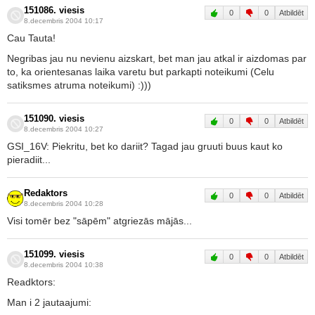
151086. viesis
0
0
Atbildēt
8.decembris 2004 10:17
Cau Tauta!
Negribas jau nu nevienu aizskart, bet man jau atkal ir aizdomas par
to, ka orientesanas laika varetu but parkapti noteikumi (Celu
satiksmes atruma noteikumi) :)))
151090. viesis
0
0
Atbildēt
8.decembris 2004 10:27
GSI_16V: Piekritu, bet ko dariit? Tagad jau gruuti buus kaut ko
pieradiit...
Redaktors
0
0
Atbildēt
8.decembris 2004 10:28
Visi tomēr bez "sāpēm" atgriezās mājās...
151099. viesis
0
0
Atbildēt
8.decembris 2004 10:38
Readktors:
Man i 2 jautaajumi: