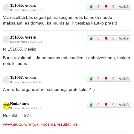
151065. viesis
0
0
Atbildēt
8.decembris 2004 8:51
Vai rezultāti būs šogad jeb nākošgad, mēs kā nekā naudu
maksājām, es domāju, ka mums arī ir tiesības kautko prasīt!
151066. viesis
0
0
Atbildēt
8.decembris 2004 9:03
to 151065. viesis:
Buus rezultaati... Ja nemaldos tad shodien ir apbalvoshana, taakaa
noteikti buus.
151067. viesis
0
0
Atbildēt
8.decembris 2004 9:16
A moz ka organizatori pazaudeeja protokolus? :)
Redaktors
0
0
Atbildēt
8.decembris 2004 9:36
Rezultāti ir klāt:
www.iauto.lv/rally/xiii-posms/rezultati.xls