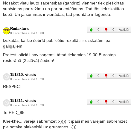
Nosakot vietu iauto sacensībās (gandrīz) vienmēr tiek piešķirtas
sub/vietas par režīmu un par orientēšanos. Tad tās tiek skaitītas
kopā. Un ja summas ir vienādas, tad prioritāte ir leģenda.
Redaktors
0
0
Atbildēt
8.decembris 2004 15:08
Izskatās, ka šie šobrīd publicētie rezultāti ir uzskatāmi par
galīgajiem.
Protesti oficiāli nav saņemti, tātad tiekamies 19:00 Eurostop
restorānā (2.stāvā) šodien!
151210. viesis
0
0
Atbildēt
8.decembris 2004 15:20
RESPECT
151211. viesis
0
0
Atbildēt
8.decembris 2004 15:29
To RED_95:
Khe-khe... varēja sabremzēt ;-)))) it īpaši mēs varējām sabremzēt
pie sotaka plakaniski uz gruntenes ;-)))