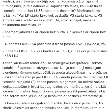
kontroli, un ir tikai iepriekšējā posma (kodeksa p.1.5. izpratnē)
turpinājums, ja reiz dalībnieku sapulcē tika teikts, ka LK3A finišā
tiesneša nebūs, bet LK3B startā būs tiesnesis? Maršruta kartē
teikts, ka "Par LK starta laiku tiek uzskatīts PS starta laiks, ja PS
atrodas laika kontroles sākumā". Un, strikti runājot, nevienā
dokumentā nav teikts, ka:
- posmam jābeidzas ar ciparu bez burta. Un jāsākas ar ciparu bez
burta.
- 4. posms LK3B-LK4 patiesībā ir trešā posma LK2 - LK4 daļa, vai,
- ir posms LK2 - LK3, kas beidzas ar LK3B, kur sākas jauns posms
LK3B-LK4.
Tāpēc jau laikam tomēr abu šo stratēģisko interpretāciju sekotāji
sadalījās 2 apmēram līdzīgās daļās. Un, ja sākotnēji mēs bijām
pieņēmuši lēmumu sekot vēlāk tiesnešu akceptētajai interpretācijai
uzskatīt neitralizāciju par LK2 - LK4 vienotā posma daļu, tad pēc LK
tiesneša rīkojuma (?) doties posmā, pieņēmām, ka neitralizācijas
loģika patiešām ir bijusi ļaut atgriezties pie maršruta kartē noteiktā
sacensību grafika, ļaujot nākamo posmu uzsākt paredzētajā laikā.
Kas šoreiz izrādījās kļūda, jo nesakrita ar tiesnešu interpretāciju.
Laikam sapratām sev galveno mācību, ka šis nu ir jautājums, ko
citreiz vēlēsimies uzdot dalībnieku sapulcē, ja maršruta kartē būs