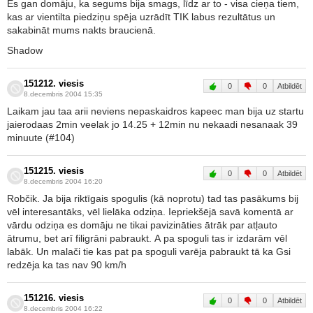
Es gan domāju, ka segums bija smags, līdz ar to - visa cieņa tiem,
kas ar vientilta piedziņu spēja uzrādīt TIK labus rezultātus un
sakabināt mums nakts braucienā.
Shadow
151212. viesis
0
0
Atbildēt
8.decembris 2004 15:35
Laikam jau taa arii neviens nepaskaidros kapeec man bija uz startu
jaierodaas 2min veelak jo 14.25 + 12min nu nekaadi nesanaak 39
minuute (#104)
151215. viesis
0
0
Atbildēt
8.decembris 2004 16:20
Robčik. Ja bija riktīgais spogulis (kā noprotu) tad tas pasākums bij
vēl interesantāks, vēl lielāka odziņa. Iepriekšējā savā komentā ar
vārdu odziņa es domāju ne tikai pavizināties ātrāk par atļauto
ātrumu, bet arī filigrāni pabraukt. A pa spoguli tas ir izdarām vēl
labāk. Un malači tie kas pat pa spoguli varēja pabraukt tā ka Gsi
redzēja ka tas nav 90 km/h
151216. viesis
0
0
Atbildēt
8.decembris 2004 16:22