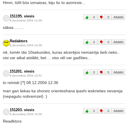
Hmm, tūlīt būs izmaiņas, biju šo to aizmirsis...
151195. viesis
0
0
Atbildēt
8.decembris 2004 14:36
sākas.........
Redaktors
0
0
Atbildēt
8.decembris 2004 14:38
nē, tomēr tās 10sekundes, kuras atcerējos nemainīja tieši neko...
visi var atkal atslābt, bet ... viss vēl var gadīties...
151201. viesis
0
0
Atbildēt
8.decembris 2004 14:51
to reinisb [?] 08.12.2004 12:36
man gan liekas ka shoreiz orienteshana ipashi ieskrieties nevareja
(nepagutu nobremzet) :)
151203. viesis
0
0
Atbildēt
8.decembris 2004 14:56
Readktors: