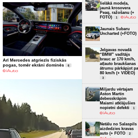
lielākā modeļa,
jaunā krosovera
Peaq, ražošanu (+
FOTO)
1
Jaunais Subaru
Uncharted (+FOTO)
Jelgavas novadā
“BMW” vadītājs
brauc ar 170 km/h,
Arī Mercedes atgriezīs fiziskās
atļauto braukšanas
pogas, tomēr ekrāni dominēs
6
ātrumu pārkāpjot pa
80 km/h (+ VIDEO)
3
Miljardu vērtajam
Aston Martin
debesskrāpim
Maiami atklājušies
nopietni defekti
1
Netālu no Salaspils
aizdedzies kravas
auto (+ FOTO
2