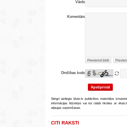
Vārds
Komentārs
Pievienot bildi
Pievien
Drošības kods
Stingri aizliegts iAuto.lv publicētos materiālus izmant
informācijas līdzekļos vai kā citādi rīkoties ar iAut
atļaujas saņemšanas.
CITI RAKSTI