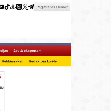
Reģistrēties / Ienākt
cijas
Jautā ekspertam
Reklāmraksti
Redaktora Izvēle
Ā
tie
-