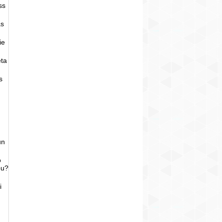
ss
as
ie
eta
s
un
o
bu?
i