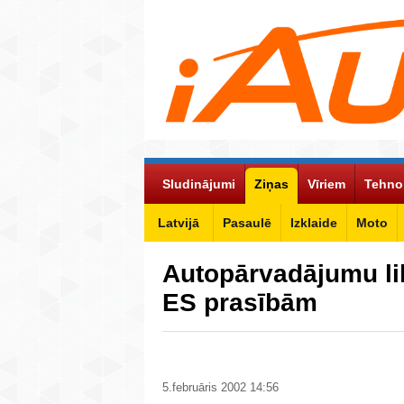
Sludinājumi
Ziņas
Vīriem
Tehno
Latvijā
Pasaulē
Izklaide
Moto
Autopārvadājumu l
ES prasībām
5.februāris 2002 14:56