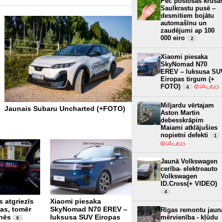
Pēc postošās krusa
Saulkrastu pusē –
desmitiem bojātu
automašīnu un
zaudējumi ap 100
000 eiro
2
Xiaomi piesaka
SkyNomad N70
EREV – luksusa SU
Eiropas tirgum (+
FOTO)
4
Miljardu vērtajam
Jaunais Subaru Uncharted (+FOTO)
Pēc postošās krusas Saul
Aston Martin
pusē – desmitiem bojātu 
debesskrāpim
un zaudējumi ap 100 000 e
Maiami atklājušies
nopietni defekti
1
Jaunā Volkswagen
cerība- elektroauto
Volkswagen
ID.Cross(+ VIDEO)
4
 atgriezīs
Xiaomi piesaka
Tikai 12,8 kWh uz 100
gas, tomēr
SkyNomad N70 EREV –
km – Audi e-tron būs
Rīgas remontu jaun
nēs
luksusa SUV Eiropas
visekonomiskākais
mērvienība - kļūdu
6