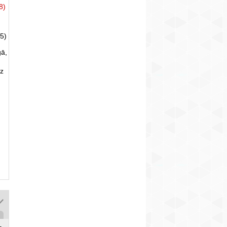
8)
5)
gā,
uz