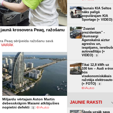
Jaunais KIA Seltos
nāks palīgā
populārajam KIA
Sportage (+ VIDEO)
"Zvaniet
 jaunā krosovera Peaq, ražošanu
prezidentam" -
likumsargi
Āgenskalnā aiztur
era Peaq sērijveida ražošanu savā
agresīvu un,
 VAIRĀK
iespējams, iereibuš
autovadītāju (+
VIDEO)
3
Tikai 12,8 kWh uz
100 km – Audi e-tro
būs
visekonomiskākais
ražotāja elektroauto
(+ FOTO)
3
Miljardu vērtajam Aston Martin
JAUNIE RAKSTI
debesskrāpim Maiami atklājušies
nopietni defekti
1
Škoda uzsāk sava