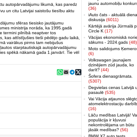
jaunu automobiļu konkur
ektu autopārvadājumu likumā, kas paredz
(36)
 un citu Latvijai saistošu tiesību aktu
iAuto čats - aktuālā dien
diskusija
(6011)
dājumu sfēras tiesisko jautājumu
Kārtējā avārija Jūrmalā p
smes ministrija norāda, ka 1995.gadā
Circle K
(17)
 termini pilnībā neaptver tos
Vācijas ekonomiskā nori
kas attīstījušies tieši pēdējo gadu laikā,
sākums - 2024.gads
(48)
umā vairākus pirms tam nebijušus
ekļautos starptautiskajā autopārvadājumu
Moto salidojums Ķemero
sies spēkā nākamā gada 1.janvārī. Tie vēl
(6)
Volkswagen jaunajiem
dzinējiem zūd jauda, ko
darīt?
(44)
Šofera dienasgrāmata.
(5307)
Degvielas cenas Latvijā 
pasaulē
(535)
Vai Vācija atjaunos slēgt
atomelektrostaciju darbī
(16)
Lāču medības Latvijā! Va
populācija ir kļuvusi
nekontrolējama un būtu
jāsāk medības?
(56)
BMW X7 auto tests,