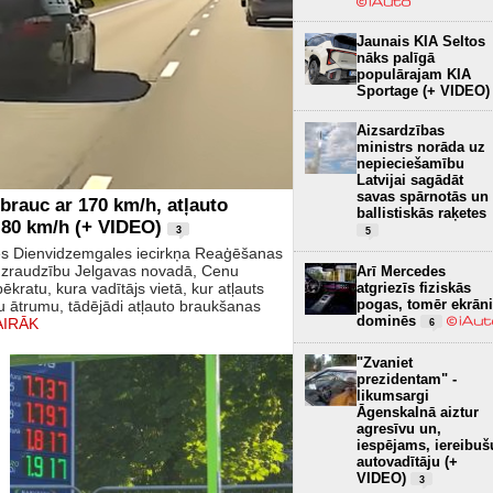
Jaunais KIA Seltos
nāks palīgā
populārajam KIA
Sportage (+ VIDEO)
Aizsardzības
ministrs norāda uz
nepieciešamību
Latvijai sagādāt
savas spārnotās un
rauc ar 170 km/h, atļauto
ballistiskās raķetes
 80 km/h (+ VIDEO)
3
5
des Dienvidzemgales iecirkņa Reaģēšanas
uzraudzību Jelgavas novadā, Cenu
Arī Mercedes
atgriezīs fiziskās
atu, kura vadītājs vietā, kur atļauts
pogas, tomēr ekrāni
lu ātrumu, tādējādi atļauto braukšanas
dominēs
AIRĀK
6
"Zvaniet
prezidentam" -
likumsargi
Āgenskalnā aiztur
agresīvu un,
iespējams, iereibuš
autovadītāju (+
VIDEO)
3