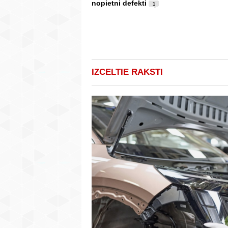
nopietni defekti
1
IZCELTIE RAKSTI