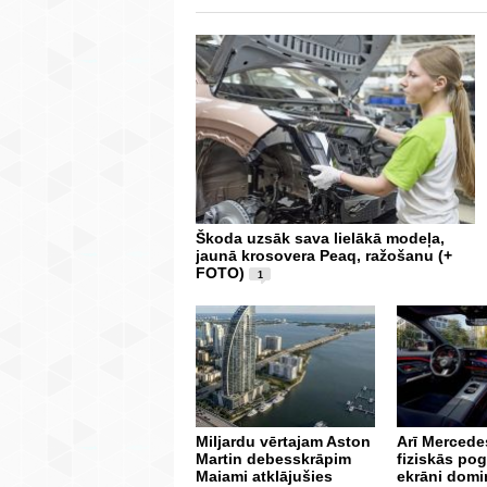
Škoda uzsāk sava lielākā modeļa,
jaunā krosovera Peaq, ražošanu (+
FOTO)
1
Miljardu vērtajam Aston
Arī Mercedes
Martin debesskrāpim
fiziskās po
Maiami atklājušies
ekrāni domi