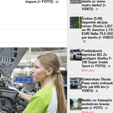
skaits uz vienu
tirgum (+ FOTO)
ražotāja elektroauto (+
4
metru darbu! (+
FOTO)
3
VIDEO)
7
Šodien (5.08)
degvielai akcijas
cenas: Dīzelis 1.817
un 95. benzīns 1.73
EUR! Nafta 75.6 US
par barelu (+ VIDEO
9
Piedāvājumā
atgriežas 821 Zs
jaudīgais Shelby F-
150 Super Snake
Sport (+ FOTO)
9
Elektriskais Škoda
Peaq varēs nobrauk
līdz pat 650 km (+
VIDEO)
8
Netālu no Salaspils
aizdedzies kravas
auto (+ FOTO
2