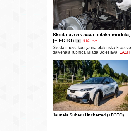
Škoda uzsāk sava lielākā modeļa,
(+ FOTO)
1
Škoda ir uzsākusi jaunā elektriskā krosov
galvenajā rūpnīcā Mladā Boleslavā.
LASĪT
Jaunais Subaru Uncharted (+FOTO)