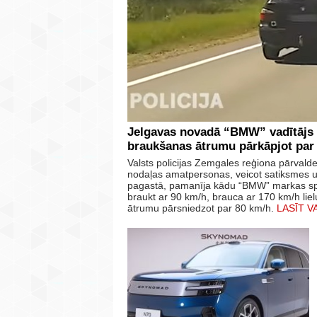
Jelgavas novadā “BMW” vadītājs b
braukšanas ātrumu pārkāpjot par
Valsts policijas Zemgales reģiona pārval
nodaļas amatpersonas, veicot satiksmes 
pagastā, pamanīja kādu “BMW” markas spēkr
braukt ar 90 km/h, brauca ar 170 km/h lie
ātrumu pārsniedzot par 80 km/h.
LASĪT V