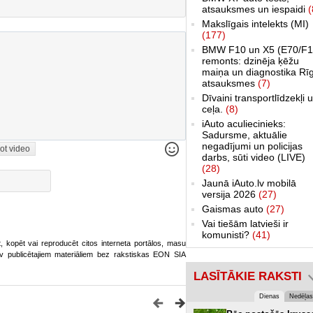
atsauksmes un iespaidi
(
Makslīgais intelekts (MI)
(177)
BMW F10 un X5 (E70/F1
remonts: dzinēja ķēžu
maiņa un diagnostika Rī
atsauksmes
(7)
Dīvaini transportlīdzekļi 
ceļa.
(8)
iAuto aculiecinieks:
Sadursme, aktuālie
negadījumi un policijas
ot video
darbs, sūti video (LIVE)
(28)
Jaunā iAuto.lv mobilā
versija 2026
(27)
Gaismas auto
(27)
Vai tiešām latvieši ir
komunisti?
(41)
ot, kopēt vai reproducēt citos interneta portālos, masu
o.lv publicētajiem materiāliem bez rakstiskas EON SIA
LASĪTĀKIE RAKSTI
Dienas
Nedēļas