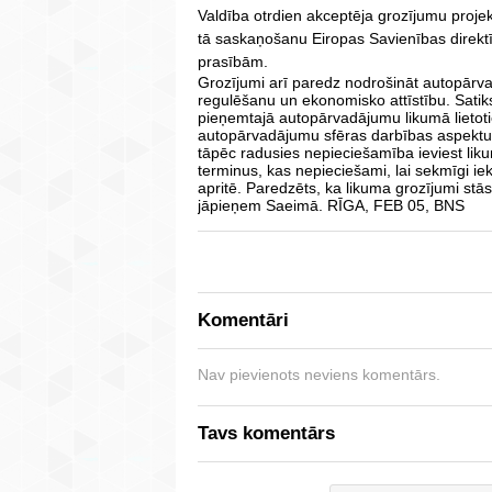
Valdība otrdien akceptēja grozījumu proj
tā saskaņošanu Eiropas Savienības direktīvu
prasībām.
Grozījumi arī paredz nodrošināt autopārva
regulēšanu un ekonomisko attīstību. Satik
pieņemtajā autopārvadājumu likumā lietotie
autopārvadājumu sfēras darbības aspektus, 
tāpēc radusies nepieciešamība ieviest lik
terminus, kas nepieciešami, lai sekmīgi i
apritē. Paredzēts, ka likuma grozījumi stā
jāpieņem Saeimā. RĪGA, FEB 05, BNS
Komentāri
Nav pievienots neviens komentārs.
Tavs komentārs