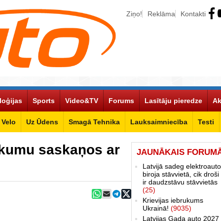
Ziņo!
Reklāma
Kontakti
loģijas
Sports
Video&TV
Forums
Lasītāju pieredze
Ak
Velo
Uz Ūdens
Smagā Tehnika
Lauksaimniecība
Testi
ikumu saskaņos ar
JAUNĀKAIS FORUM
Latvijā sadeg elektroauto
biroja stāvvietā, cik droši 
ir daudzstāvu stāvvietās
(25)
Krievijas iebrukums
Ukrainā!
(9035)
Latvijas Gada auto 2027 