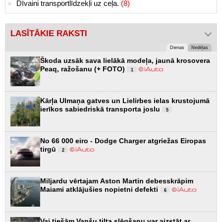
Dīvaini transportlīdzekļi uz ceļa.
(8)
LASĪTĀKIE RAKSTI
Dienas
Nedēļas
Škoda uzsāk sava lielākā modeļa, jaunā krosovera
Peaq, ražošanu (+ FOTO)
1
Kārļa Ulmaņa gatves un Lielirbes ielas krustojumā
ierīkos sabiedriskā transporta joslu
5
No 66 000 eiro - Dodge Charger atgriežas Eiropas
tirgū
2
Miljardu vērtajam Aston Martin debesskrāpim
Maiami atklājušies nopietni defekti
6
Vai tiešām Vanšu tilta slēgšanu var aizstāt ar