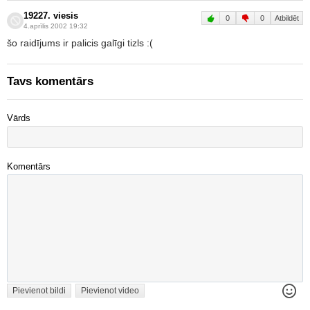
19227. viesis
0
0
Atbildēt
4.aprīlis 2002 19:32
šo raidījums ir palicis galīgi tizls :(
Tavs komentārs
Vārds
Komentārs
Pievienot bildi
Pievienot video