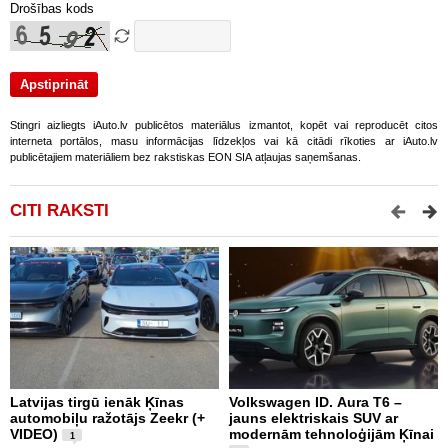
Drošības kods
Stingri aizliegts iAuto.lv publicētos materiālus izmantot, kopēt vai reproducēt citos
interneta portālos, masu informācijas līdzekļos vai kā citādi rīkoties ar iAuto.lv
publicētajiem materiāliem bez rakstiskas EON SIA atļaujas saņemšanas.
CITI RAKSTI
Latvijas tirgū ienāk Ķīnas
Volkswagen ID. Aura T6 –
F
automobiļu ražotājs Zeekr (+
jauns elektriskais SUV ar
U
VIDEO)
modernām tehnoloģijām Ķīnai
1