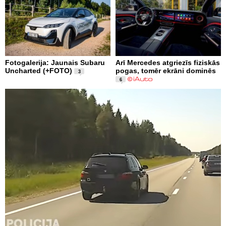
Fotogalerija: Jaunais Subaru
Arī Mercedes atgriezīs fiziskās
Uncharted (+FOTO)
pogas, tomēr ekrāni dominēs
3
6