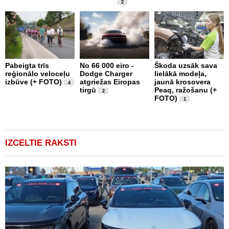
2
Pabeigta trīs
No 66 000 eiro -
Škoda uzsāk sava
A
reģionālo veloceļu
Dodge Charger
lielākā modeļa,
a
izbūve (+ FOTO)
atgriežas Eiropas
jaunā krosovera
p
4
tirgū
Peaq, ražošanu (+
d
2
FOTO)
1
IZCELTIE RAKSTI