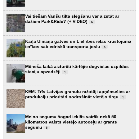
Vai tiešām Vanšu tilta slēgšanu var aizstāt ar
dažiem Park&Ride? (+ VIDEO)
6
Kārļa Ulmaņa gatves un Lielirbes ielas krustojumā
ierīkos sabiedriskā transporta joslu
5
Mēneša laikā aizturēti kārtējie degvielas uzpildes
staciju apzadzēji
1
KEM: Trīs Latvijas granulu ražotāji apņēmušies ar
produkciju prioritāri nodrošināt vietējo tirgu
1
Melno segumu šogad ieklās vairāk nekā 50
kilometros valsts vietējo autoceļu ar grants
segumu
5