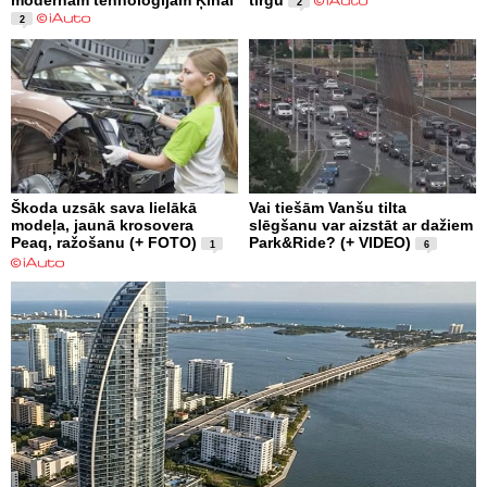
2
2
Škoda uzsāk sava lielākā
Vai tiešām Vanšu tilta
modeļa, jaunā krosovera
slēgšanu var aizstāt ar dažiem
Peaq, ražošanu (+ FOTO)
Park&Ride? (+ VIDEO)
1
6