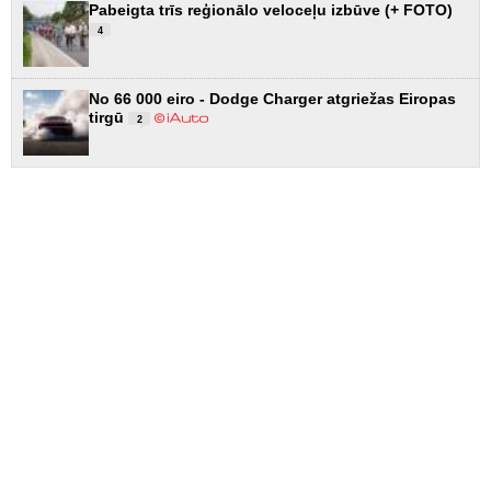
Pabeigta trīs reģionālo veloceļu izbūve (+ FOTO)
4
No 66 000 eiro - Dodge Charger atgriežas Eiropas
tirgū
2