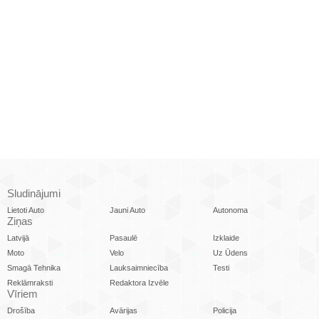
Sludinājumi
Lietoti Auto
Jauni Auto
Autonoma
Ziņas
Latvijā
Pasaulē
Izklaide
Moto
Velo
Uz Ūdens
Smagā Tehnika
Lauksaimniecība
Testi
Reklāmraksti
Redaktora Izvēle
Vīriem
Drošība
Avārijas
Policija