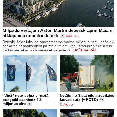
Miljardu vērtajam Aston Martin debesskrāpim Maiami
atklājušies nopietni defekti
6
Dzīvokļi šajos luksusa apartamentos maksā miljonus, taču īpašnieki
saskaras nepatīkamiem pārsteigumiem, kas uzradušies tikai divus
gadus pēc ēkas nodošanas ekspluatācijā.
LASĪT VAIRĀK
“Virši” neto peļņa pirmajā
Netālu no Salaspils aizdedzies
pusgadā sasniedz 4,2
kravas auto (+ FOTO)
12
miljonus eiro
3