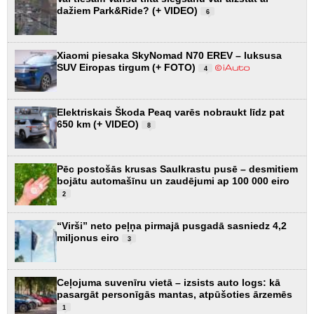
dažiem Park&Ride? (+ VIDEO)
6
Xiaomi piesaka SkyNomad N70 EREV – luksusa
SUV Eiropas tirgum (+ FOTO)
4
Elektriskais Škoda Peaq varēs nobraukt līdz pat
650 km (+ VIDEO)
8
Pēc postošās krusas Saulkrastu pusē – desmitiem
bojātu automašīnu un zaudējumi ap 100 000 eiro
2
“Virši” neto peļņa pirmajā pusgadā sasniedz 4,2
miljonus eiro
3
Ceļojuma suvenīru vietā – izsists auto logs: kā
pasargāt personīgās mantas, atpūšoties ārzemēs
1