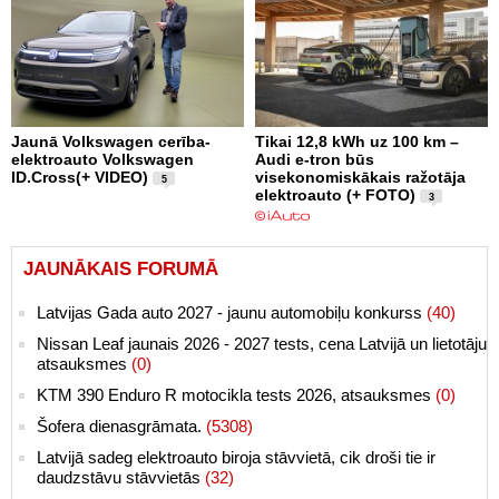
Jaunā Volkswagen cerība-
Tikai 12,8 kWh uz 100 km –
elektroauto Volkswagen
Audi e-tron būs
ID.Cross(+ VIDEO)
visekonomiskākais ražotāja
5
elektroauto (+ FOTO)
3
JAUNĀKAIS FORUMĀ
Latvijas Gada auto 2027 - jaunu automobiļu konkurss
(40)
Nissan Leaf jaunais 2026 - 2027 tests, cena Latvijā un lietotāju
atsauksmes
(0)
KTM 390 Enduro R motocikla tests 2026, atsauksmes
(0)
Šofera dienasgrāmata.
(5308)
Latvijā sadeg elektroauto biroja stāvvietā, cik droši tie ir
daudzstāvu stāvvietās
(32)