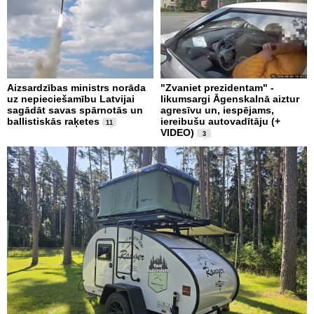
Aizsardzības ministrs norāda
"Zvaniet prezidentam" -
uz nepieciešamību Latvijai
likumsargi Āgenskalnā aiztur
sagādāt savas spārnotās un
agresīvu un, iespējams,
ballistiskās raķetes
iereibušu autovadītāju (+
11
VIDEO)
3