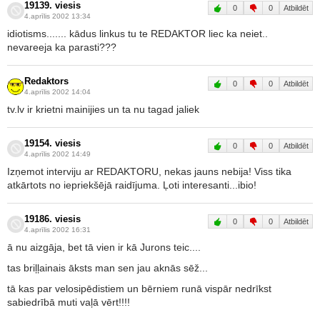
19139. viesis
0
0
Atbildēt
4.aprīlis 2002 13:34
idiotisms....... kādus linkus tu te REDAKTOR liec ka neiet..
nevareeja ka parasti???
Redaktors
0
0
Atbildēt
4.aprīlis 2002 14:04
tv.lv ir krietni mainijies un ta nu tagad jaliek
19154. viesis
0
0
Atbildēt
4.aprīlis 2002 14:49
Izņemot interviju ar REDAKTORU, nekas jauns nebija! Viss tika
atkārtots no iepriekšējā raidījuma. Ļoti interesanti...ibio!
19186. viesis
0
0
Atbildēt
4.aprīlis 2002 16:31
ā nu aizgāja, bet tā vien ir kā Jurons teic....
tas briļļainais āksts man sen jau aknās sēž...
tā kas par velosipēdistiem un bērniem runā vispār nedrīkst
sabiedrībā muti vaļā vērt!!!!