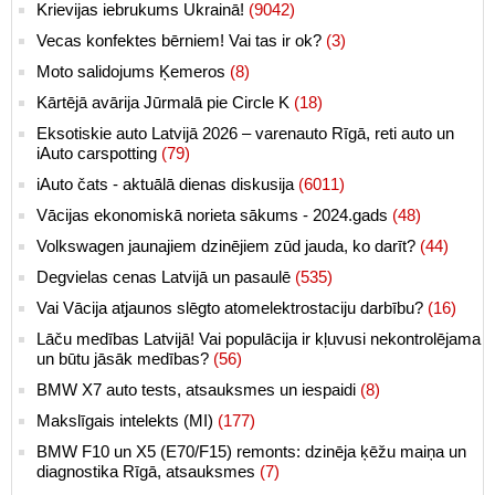
Krievijas iebrukums Ukrainā!
(9042)
Vecas konfektes bērniem! Vai tas ir ok?
(3)
Moto salidojums Ķemeros
(8)
Kārtējā avārija Jūrmalā pie Circle K
(18)
Eksotiskie auto Latvijā 2026 – varenauto Rīgā, reti auto un
iAuto carspotting
(79)
iAuto čats - aktuālā dienas diskusija
(6011)
Vācijas ekonomiskā norieta sākums - 2024.gads
(48)
Volkswagen jaunajiem dzinējiem zūd jauda, ko darīt?
(44)
Degvielas cenas Latvijā un pasaulē
(535)
Vai Vācija atjaunos slēgto atomelektrostaciju darbību?
(16)
Lāču medības Latvijā! Vai populācija ir kļuvusi nekontrolējama
un būtu jāsāk medības?
(56)
BMW X7 auto tests, atsauksmes un iespaidi
(8)
Makslīgais intelekts (MI)
(177)
BMW F10 un X5 (E70/F15) remonts: dzinēja ķēžu maiņa un
diagnostika Rīgā, atsauksmes
(7)