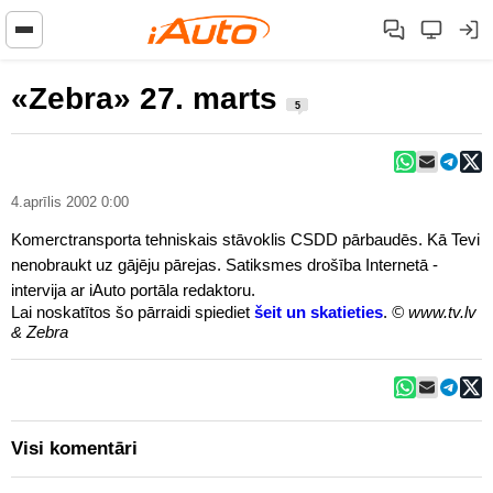
«Zebra» 27. marts
5
4.aprīlis 2002 0:00
Komerctransporta tehniskais stāvoklis CSDD pārbaudēs. Kā Tevi
nenobraukt uz gājēju pārejas. Satiksmes drošība Internetā -
intervija ar iAuto portāla redaktoru.
Lai noskatītos šo pārraidi spiediet
šeit un skatieties
.
© www.tv.lv
& Zebra
Visi komentāri