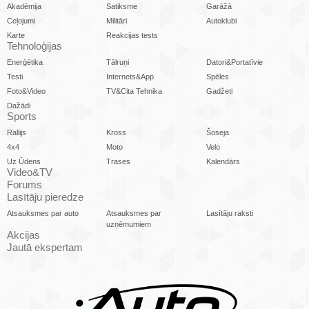
Akadēmija
Satiksme
Garāžā
Ceļojumi
Militāri
Autoklubi
Karte
Reakcijas tests
Tehnoloģijas
Enerģētika
Tālruņi
Datori&Portatīvie
Testi
Internets&App
Spēles
Foto&Video
TV&Cita Tehnika
Gadžeti
Dažādi
Sports
Rallijs
Kross
Šoseja
4x4
Moto
Velo
Uz Ūdens
Trases
Kalendārs
Video&TV
Forums
Lasītāju pieredze
Atsauksmes par auto
Atsauksmes par
Lasītāju raksti
uzņēmumiem
Akcijas
Jautā ekspertam