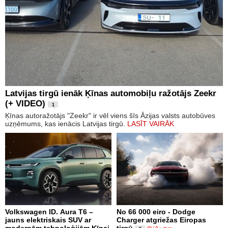
Latvijas tirgū ienāk Ķīnas automobiļu ražotājs Zeekr
(+ VIDEO)
1
Ķīnas autoražotājs "Zeekr" ir vēl viens šīs Āzijas valsts autobūves
uzņēmums, kas ienācis Latvijas tirgū.
LASĪT VAIRĀK
Volkswagen ID. Aura T6 –
No 66 000 eiro - Dodge
jauns elektriskais SUV ar
Charger atgriežas Eiropas
modernām tehnoloģijām Ķīnai
tirgū