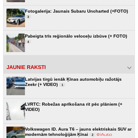
Fotogalerija: Jaunais Subaru Uncharted (+FOTO)
3
Pabeigta trīs reģionālo veloceļu izbūve (+ FOTO)
4
JAUNIE RAKSTI
Latvijas tirgū ienāk Ķīnas automobiļu ražotājs
Zeekr (+ VIDEO)
1
LVRTC: Robežas aprīkošana rit pēc plāniem (+
VIDEO)
Volkswagen ID. Aura T6 – jauns elektriskais SUV ar
modernām tehnoloģijām Ķīnai
2