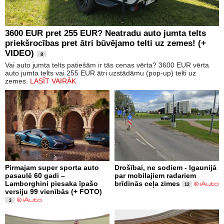
3600 EUR pret 255 EUR? Neatradu auto jumta telts
priekšrocības pret ātri būvējamo telti uz zemes! (+
VIDEO)
8
Vai auto jumta telts patiešām ir tās cenas vērta? 3600 EUR vērta
auto jumta telts vai 255 EUR ātri uzstādāmu (pop-up) telti uz
zemes.
LASĪT VAIRĀK
Pirmajam super sporta auto
Drošībai, ne sodiem - Igaunijā
pasaulē 60 gadi –
par mobilajiem radariem
Lamborghini piesaka īpašo
brīdinās ceļa zimes
12
versiju 99 vienībās (+ FOTO)
3