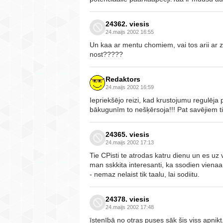
24362. viesis
24.maijs 2002 16:55
Un kaa ar mentu chomiem, vai tos arii ar
nost?????
Redaktors
24.maijs 2002 16:59
Iepriekšējo reizi, kad krustojumu regulēja
bākugunīm to nešķērsoja!!! Pat savējiem tik
24365. viesis
24.maijs 2002 17:13
Tie CPisti te atrodas katru dienu un es uz
man sskkita interesanti, ka ssodien vienaa b
- nemaz nelaist tik taalu, lai sodiitu.
24378. viesis
24.maijs 2002 17:48
īstenībā no otras puses sāk šis viss apnik