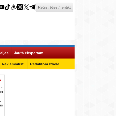
Reģistrēties / Ienākt
cijas
Jautā ekspertam
Reklāmraksti
Redaktora Izvēle
Ā
 -
un
-
ss