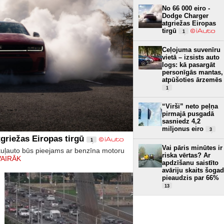
No 66 000 eiro -
Dodge Charger
atgriežas Eiropas
tirgū
1
Ceļojuma suvenīru
vietā – izsists auto
logs: kā pasargāt
personīgās mantas,
atpūšoties ārzemēs
1
“Virši” neto peļņa
pirmajā pusgadā
sasniedz 4,2
miljonus eiro
3
griežas Eiropas tirgū
1
Vai pāris minūtes ir
kuļauto būs pieejams ar benzīna motoru
riska vērtas? Ar
VAIRĀK
apdzīšanu saistīto
avāriju skaits šogad
pieaudzis par 66%
13