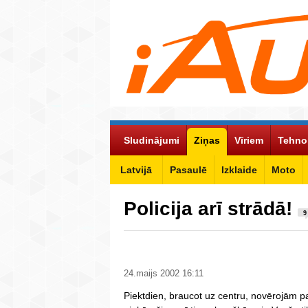
Sludinājumi
Ziņas
Vīriem
Tehno
Latvijā
Pasaulē
Izklaide
Moto
Policija arī strādā!
9
24.maijs 2002 16:11
Piektdien, braucot uz centru, novērojām pat