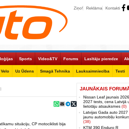
Ziņo!
Reklāma
Kontakti
loģijas
Sports
Video&TV
Forums
Lasītāju pieredze
Ak
Velo
Uz Ūdens
Smagā Tehnika
Lauksaimniecība
Testi
JAUNĀKAIS FORUM
Nissan Leaf jaunais 2026
2027 tests, cena Latvijā 
lietotāju atsauksmes
(0)
Latvijas Gada auto 2027 
jaunu automobiļu konkur
(38)
īkamu situāciju, CP motociklisti bija
KTM 390 Enduro R