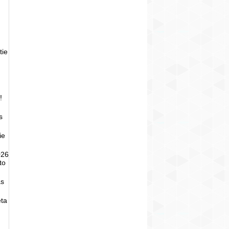
tie
!
s
ie
026
to
as
eta