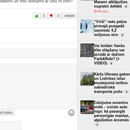
satiksmi un foto redzams ar visu nr.zīmi?
Maiami atklājušies
nopietni defekti
6
0
0
Atbildēt
“Virši” neto peļņa
pirmajā pusgadā
sasniedz 4,2
miljonus eiro
3
Vai tiešām Vanšu
tilta slēgšanu var
aizstāt ar dažiem
Park&Ride? (+
VIDEO)
4
Kārļa Ulmaņa gatve
un Lielirbes ielas
krustojumā ierīkos
sabiedriskā
transporta joslu
3
Ceļojuma suvenīru
vietā – izsists auto
logs: kā pasargāt
ot video
personīgās mantas,
atpūšoties ārzemēs
1