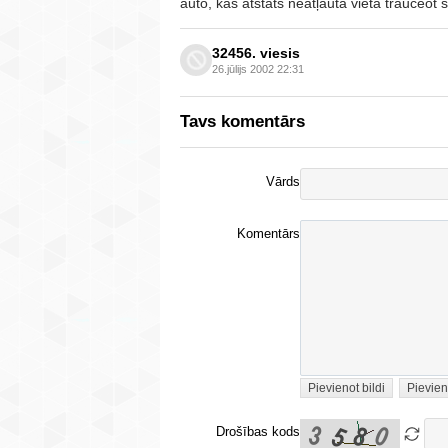
auto, kas atstāts neatļautā vietā traucēot 
32456. viesis
26.jūlijs 2002 22:31
Tavs komentārs
Vārds
Komentārs
Pievienot bildi
Pievien
Drošības kods