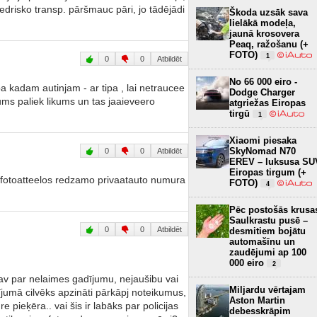
biedrisko transp. pāršmauc pāri, jo tādējādi
Škoda uzsāk sava
lielākā modeļa,
jaunā krosovera
Peaq, ražošanu (+
FOTO)
1
0
0
Atbildēt
No 66 000 eiro -
pa kadam autinjam - ar tipa , lai netraucee
Dodge Charger
kums paliek likums un tas jaaieveero
atgriežas Eiropas
tirgū
1
Xiaomi piesaka
SkyNomad N70
0
0
Atbildēt
EREV – luksusa SU
Eiropas tirgum (+
s" fotoatteelos redzamo privaatauto numura
FOTO)
4
Pēc postošās krusa
Saulkrastu pusē –
0
0
Atbildēt
desmitiem bojātu
automašīnu un
zaudējumi ap 100
000 eiro
2
av par nelaimes gadījumu, nejaušibu vai
Miljardu vērtajam
dījumā cilvēks apzināti pārkāpj noteikumus,
Aston Martin
 re pieķēra.. vai šis ir labāks par policijas
debesskrāpim