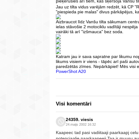
pieķērušies arī tiem, kas šķērsoja Vanšu til
Jau uz tilta vidus varējām redzēt, kā CP 
"piespieda pie malas" divus pārkāpējus, kam
Aizbraucot līdz Vanšu tilta sākumam centra
ielas stāvošie 2 motociklu vadītāji nespēja
vairāki tā arī "izšmauca" bez soda.
Katram jau ir sava sapratne par likumu no
likums visiem ir viens - tāpēc arī paši autov
paredzētās zīmes. Nepārkāpiet! Mēs visi e
PowerShot A20
Visi komentāri
24359. viesis
24.maijs 2002 16:32
Kaapeec tad pasi vadiitaaji paarkaapj celu
potenciaalie paarkaapeeji.Taa ir muusu aut