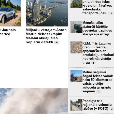
un Lielirbes ielas
krustojumā ierīkos
sabiedriskā
transporta joslu
3
Mēneša laikā
aizturēti kārtējie
: Jaunais
Miljardu vērtajam Aston
degvielas uzpildes
harted
Martin debesskrāpim
Pēc postošās krusas
staciju apzadzēji
Maiami atklājušies
Saulkrastu pusē –
nopietni defekti
desmitiem bojātu
6
KEM: Trīs Latvijas
automašīnu un
granulu ražotāji
zaudējumi ap 100 000
apņēmušies ar
eiro
produkciju prioritār
2
nodrošināt vietējo
tirgu
1
Melno segumu
šogad ieklās vairāk
nekā 50 kilometros
valsts vietējo
autoceļu ar grants
segumu
3
Pabeigta trīs
reģionālo veloceļu
izbūve (+ FOTO)
3