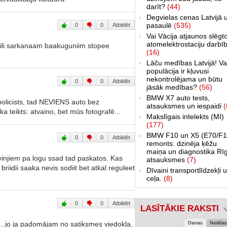
darīt?
(44)
Degvielas cenas Latvijā 
pasaulē
(535)
0
0
Atbildēt
Vai Vācija atjaunos slēgt
atomelektrostaciju darbī
 zili sarkanaam baakuguniim stopee
(16)
Lāču medības Latvijā! Va
populācija ir kļuvusi
nekontrolējama un būtu
0
0
Atbildēt
jāsāk medības?
(56)
BMW X7 auto tests,
 policists, tad NEVIENS auto bez
atsauksmes un iespaidi
(
a teikts: atvaino, bet mūs fotografē...
Makslīgais intelekts (MI)
(177)
BMW F10 un X5 (E70/F1
0
0
Atbildēt
remonts: dzinēja ķēžu
maiņa un diagnostika Rī
 vinjiem pa logu ssad tad paskatos. Kas
atsauksmes
(7)
riidii saaka nevis sodiit bet atkal reguleet
Dīvaini transportlīdzekļi 
ceļa.
(8)
0
0
Atbildēt
LASĪTĀKIE RAKSTI
t...jo ja padomājam no satiksmes viedokļa,
Dienas
Nedēļas