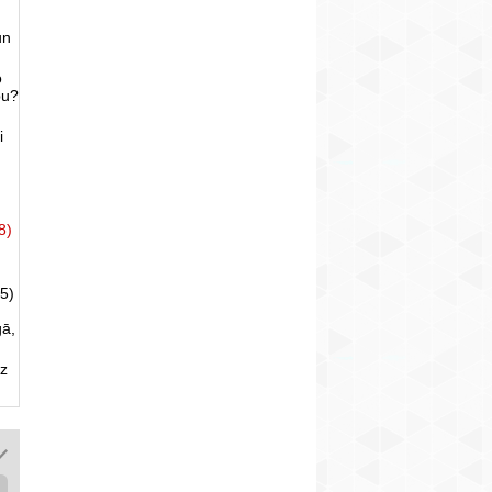
un
o
bu?
i
8)
5)
gā,
uz