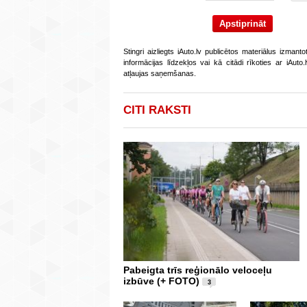
Stingri aizliegts iAuto.lv publicētos materiālus izmant
informācijas līdzekļos vai kā citādi rīkoties ar iAut
atļaujas saņemšanas.
CITI RAKSTI
Pabeigta trīs reģionālo veloceļu
izbūve (+ FOTO)
3