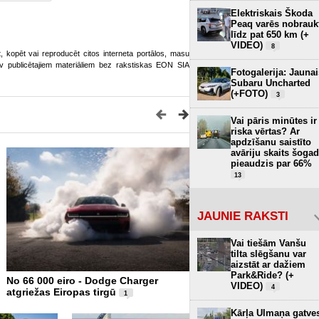
Elektriskais Škoda
Peaq varēs nobrauk
līdz pat 650 km (+
VIDEO)
8
ot, kopēt vai reproducēt citos interneta portālos, masu
o.lv publicētajiem materiāliem bez rakstiskas EON SIA
Fotogalerija: Jaunai
Subaru Uncharted
(+FOTO)
3
Vai pāris minūtes ir
riska vērtas? Ar
apdzīšanu saistīto
avāriju skaits šogad
pieaudzis par 66%
13
JAUNIE RAKSTI
Vai tiešām Vanšu
tilta slēgšanu var
aizstāt ar dažiem
Park&Ride? (+
No 66 000 eiro - Dodge Charger
Arī Mercedes atgriezīs fizi
VIDEO)
4
atgriežas Eiropas tirgū
pogas, tomēr ekrāni domi
1
Kārļa Ulmaņa gatve