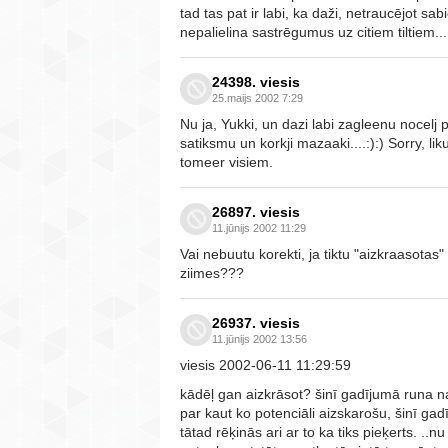
tad tas pat ir labi, ka daži, netraucējot sa
nepalielina sastrēgumus uz citiem tiltiem...
24398. viesis
25.maijs 2002 7:29
Nu ja, Yukki, un dazi labi zagleenu nocelj 
satiksmu un korkji mazaaki....:):) Sorry, li
tomeer visiem.
26897. viesis
11.jūnijs 2002 11:29
Vai nebuutu korekti, ja tiktu "aizkraasota
ziimes???
26937. viesis
11.jūnijs 2002 13:56
viesis 2002-06-11 11:29:59
kādēļ gan aizkrāsot? šinī gadījumā runa n
par kaut ko potenciāli aizskarošu, šinī ga
tātad rēķinās ari ar to ka tiks pieķerts. ..nu