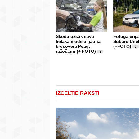
Škoda uzsāk sava
Fotogalerija
lielākā modeļa, jaunā
Subaru Unc
krosovera Peaq,
(+FOTO)
3
ražošanu (+ FOTO)
1
IZCELTIE RAKSTI