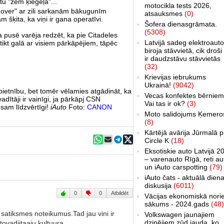
tu "zem ķieģeļa"...
motocikla tests 2026,
"Rover" ar zili sarkanām bākugunīm
atsauksmes
(0)
 šķita, ka viņi ir gana operatīvi.
Šofera dienasgrāmata.
(5308)
 pusē varēja redzēt, ka pie Citadeles
Latvijā sadeg elektroauto
 tikt galā ar visiem pārkāpējiem, tāpēc
biroja stāvvietā, cik droši 
ir daudzstāvu stāvvietās
(32)
Krievijas iebrukums
Ukrainā!
(9042)
pietnību, bet tomēr vēlamies atgādināt, ka
Vecas konfektes bērniem
adītāji ir vainīgi, ja pārkāpj CSN
Vai tas ir ok?
(3)
sam līdzvērtīgi!
iAuto
Foto:
CANON
Moto salidojums Ķemero
(8)
Kārtējā avārija Jūrmalā p
Circle K
(18)
Eksotiskie auto Latvijā 2
– varenauto Rīgā, reti au
un iAuto carspotting
(79)
iAuto čats - aktuālā dien
diskusija
(6011)
0
0
Atbildēt
Vācijas ekonomiskā nori
sākums - 2024.gads
(48)
 satiksmes noteikumus.Tad jau vini ir
Volkswagen jaunajiem
dzinējiem zūd jauda, ko
ovadiitaaju kultuura.