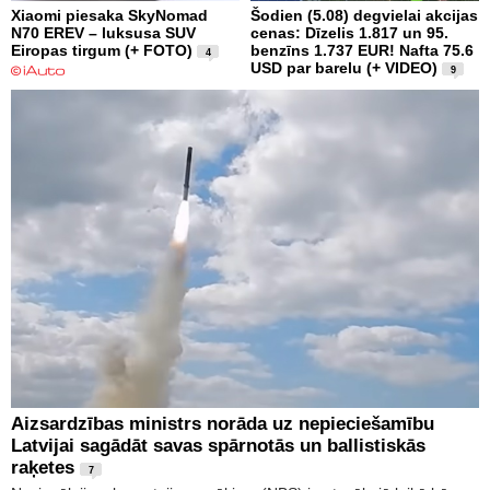
Xiaomi piesaka SkyNomad
Šodien (5.08) degvielai akcijas
N70 EREV – luksusa SUV
cenas: Dīzelis 1.817 un 95.
Eiropas tirgum (+ FOTO)
benzīns 1.737 EUR! Nafta 75.6
4
USD par barelu (+ VIDEO)
9
Aizsardzības ministrs norāda uz nepieciešamību
Latvijai sagādāt savas spārnotās un ballistiskās
raķetes
7