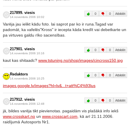
217899. viesis
0
0
Atbildēt
14.novembris 2006 10:02
Varēja jau ielikt kādu foto. lai saprot par ko ir runa.Tagad var
padomāt, ka vafelēs"Kross" ir iecepta kāda kredīt vai debetkarte un
pa virtuves galdu rīko sacensības.
217901. viesis
0
0
Atbildēt
14.novembris 2006 10:16
kaut kas shitaadc?
www.tstuning.no/shop/images/cincross150.jpg
Redaktors
0
0
Atbildēt
14.novembris 2006 10:25
images.google.lv/images?hl=lv&...t+att%C4%93lus
217912. viesis
0
0
Atbildēt
14.novembris 2006 12:48
jā, bildes varēja tikt pievienotas. pagaidām vis plašākā info iekš
www.crosskart.no
un
www.crosscart.com,
kā arī 21.11.2006.
raidījumā Autosports Nr1.