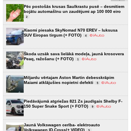
Pēc postošās krusas Saulkrastu pusē – desmitiem
bojātu automašīnu un zaudējumi ap 100 000 eiro
2
Xiaomi piesaka SkyNomad N70 EREV – luksusa
SUV Eiropas tirgum (+ FOTO)
4
Škoda uzsāk sava lielākā modeļa, jaunā krosovera
Peaq, ražošanu (+ FOTO)
1
Miljardu vērtajam Aston Martin debesskrāpim
Maiami atklājušies nopietni defekti
5
Piedāvājumā atgriežas 821 Zs jaudīgais Shelby F-
150 Super Snake Sport (+ FOTO)
9
Jaunā Volkswagen cerība- elektroauto
Volkswagen ID.Cross(+ VIDEO)
5