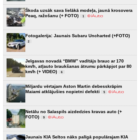
Škoda uzsāk sava lielākā modeļa, jaunā krosovera
Peaq, ražošanu (+ FOTO)
1
Fotogalerija: Jaunais Subaru Uncharted (+FOTO)
2
Jelgavas novadā “BMW” vadītājs brauc ar 170
km/h, atļauto braukšanas ātrumu pārkāpjot par 80
km/h (+ VIDEO)
6
Miljardu vērtajam Aston Martin debesskrāpim
Maiami atklājušies nopietni defekti
5
Netālu no Salaspils aizdedzies kravas auto (+
FOTO)
9
Jaunais KIA Seltos nāks palīgā populārajam KIA