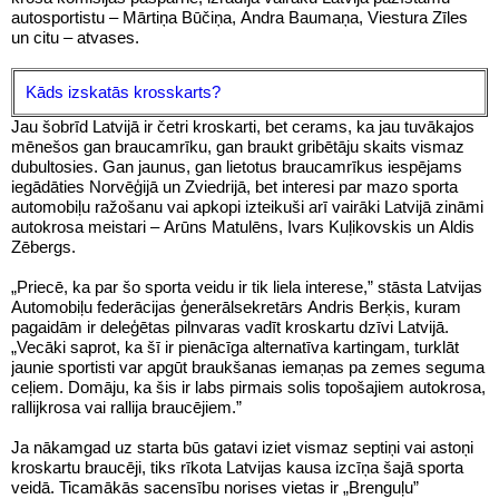
autosportistu – Mārtiņa Būčiņa, Andra Baumaņa, Viestura Zīles
un citu – atvases.
Kāds izskatās krosskarts?
Jau šobrīd Latvijā ir četri kroskarti, bet cerams, ka jau tuvākajos
mēnešos gan braucamrīku, gan braukt gribētāju skaits vismaz
dubultosies. Gan jaunus, gan lietotus braucamrīkus iespējams
iegādāties Norvēģijā un Zviedrijā, bet interesi par mazo sporta
automobiļu ražošanu vai apkopi izteikuši arī vairāki Latvijā zināmi
autokrosa meistari – Arūns Matulēns, Ivars Kuļikovskis un Aldis
Zēbergs.
„Priecē, ka par šo sporta veidu ir tik liela interese,” stāsta Latvijas
Automobiļu federācijas ģenerālsekretārs Andris Berķis, kuram
pagaidām ir deleģētas pilnvaras vadīt kroskartu dzīvi Latvijā.
„Vecāki saprot, ka šī ir pienācīga alternatīva kartingam, turklāt
jaunie sportisti var apgūt braukšanas iemaņas pa zemes seguma
ceļiem. Domāju, ka šis ir labs pirmais solis topošajiem autokrosa,
rallijkrosa vai rallija braucējiem.”
Ja nākamgad uz starta būs gatavi iziet vismaz septiņi vai astoņi
kroskartu braucēji, tiks rīkota Latvijas kausa izcīņa šajā sporta
veidā. Ticamākās sacensību norises vietas ir „Brenguļu”