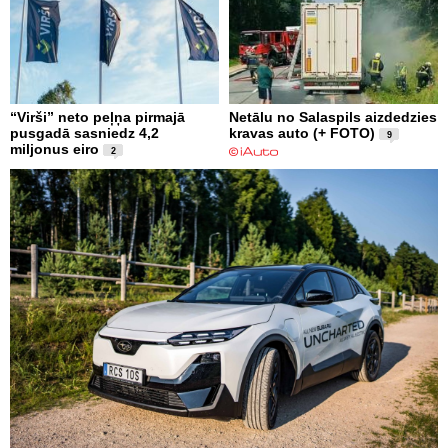
“Virši” neto peļņa pirmajā
Netālu no Salaspils aizdedzies
pusgadā sasniedz 4,2
kravas auto (+ FOTO)
9
miljonus eiro
2