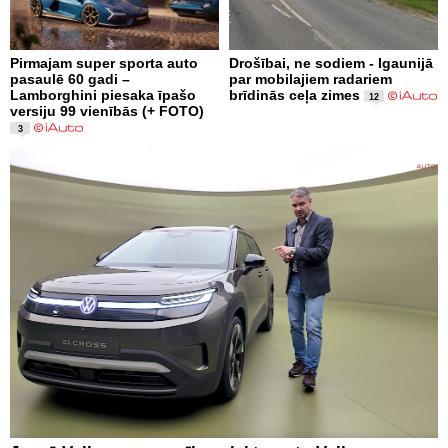
Pirmajam super sporta auto
Drošībai, ne sodiem - Igaunijā
pasaulē 60 gadi –
par mobilajiem radariem
Lamborghini piesaka īpašo
brīdinās ceļa zimes
12
versiju 99 vienībās (+ FOTO)
3