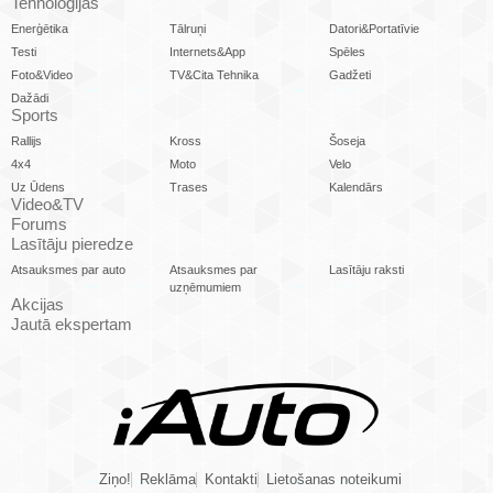
Tehnoloģijas
Enerģētika
Tālruņi
Datori&Portatīvie
Testi
Internets&App
Spēles
Foto&Video
TV&Cita Tehnika
Gadžeti
Dažādi
Sports
Rallijs
Kross
Šoseja
4x4
Moto
Velo
Uz Ūdens
Trases
Kalendārs
Video&TV
Forums
Lasītāju pieredze
Atsauksmes par auto
Atsauksmes par
Lasītāju raksti
uzņēmumiem
Akcijas
Jautā ekspertam
Ziņo!
Reklāma
Kontakti
Lietošanas noteikumi