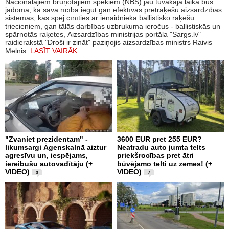
Nacionālajiem bruņotajiem spēkiem (NBS) jau tuvākajā laikā būs
jādomā, kā savā rīcībā iegūt gan efektīvas pretraķešu aizsardzības
sistēmas, kas spēj cīnīties ar ienaidnieka ballistisko raķešu
triecieniem, gan tālās darbības uzbrukuma ieročus - ballistiskās un
spārnotās raķetes, Aizsardzības ministrijas portāla "Sargs.lv"
raidierakstā "Droši ir zināt" paziņojis aizsardzības ministrs Raivis
Melnis.
LASĪT VAIRĀK
"Zvaniet prezidentam" -
3600 EUR pret 255 EUR?
likumsargi Āgenskalnā aiztur
Neatradu auto jumta telts
agresīvu un, iespējams,
priekšrocības pret ātri
iereibušu autovadītāju (+
būvējamo telti uz zemes! (+
VIDEO)
VIDEO)
3
7