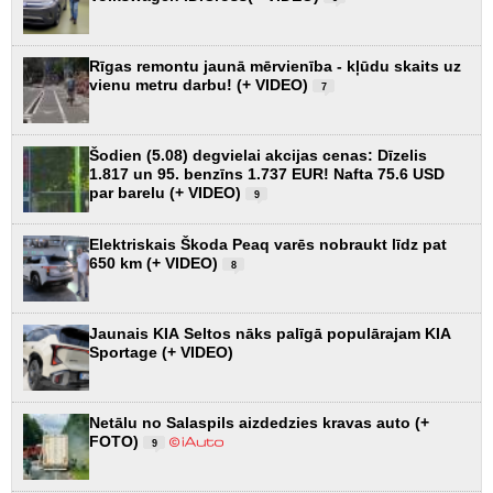
Rīgas remontu jaunā mērvienība - kļūdu skaits uz
vienu metru darbu! (+ VIDEO)
7
Šodien (5.08) degvielai akcijas cenas: Dīzelis
1.817 un 95. benzīns 1.737 EUR! Nafta 75.6 USD
par barelu (+ VIDEO)
9
Elektriskais Škoda Peaq varēs nobraukt līdz pat
650 km (+ VIDEO)
8
Jaunais KIA Seltos nāks palīgā populārajam KIA
Sportage (+ VIDEO)
Netālu no Salaspils aizdedzies kravas auto (+
FOTO)
9