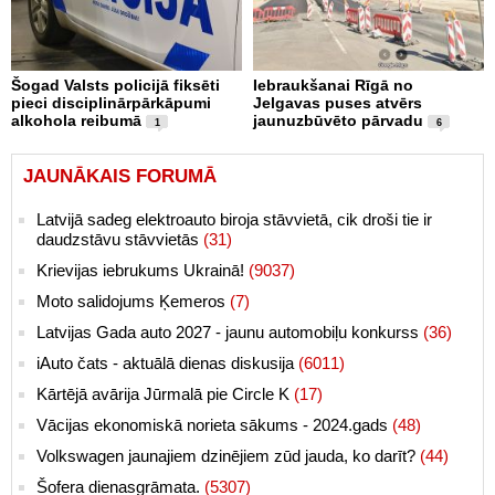
Šogad Valsts policijā fiksēti
Iebraukšanai Rīgā no
pieci disciplinārpārkāpumi
Jelgavas puses atvērs
alkohola reibumā
jaunuzbūvēto pārvadu
1
6
JAUNĀKAIS FORUMĀ
Latvijā sadeg elektroauto biroja stāvvietā, cik droši tie ir
daudzstāvu stāvvietās
(31)
Krievijas iebrukums Ukrainā!
(9037)
Moto salidojums Ķemeros
(7)
Latvijas Gada auto 2027 - jaunu automobiļu konkurss
(36)
iAuto čats - aktuālā dienas diskusija
(6011)
Kārtējā avārija Jūrmalā pie Circle K
(17)
Vācijas ekonomiskā norieta sākums - 2024.gads
(48)
Volkswagen jaunajiem dzinējiem zūd jauda, ko darīt?
(44)
Šofera dienasgrāmata.
(5307)