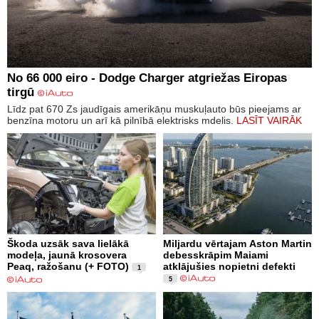
No 66 000 eiro - Dodge Charger atgriežas Eiropas
tirgū
Līdz pat 670 Zs jaudīgais amerikāņu muskuļauto būs pieejams ar
benzīna motoru un arī kā pilnībā elektrisks mdelis.
LASĪT VAIRĀK
Škoda uzsāk sava lielākā
Miljardu vērtajam Aston Martin
modeļa, jaunā krosovera
debesskrāpim Maiami
Peaq, ražošanu (+ FOTO)
atklājušies nopietni defekti
1
5