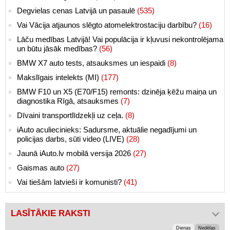
Degvielas cenas Latvijā un pasaulē
(535)
Vai Vācija atjaunos slēgto atomelektrostaciju darbību?
(16)
Lāču medības Latvijā! Vai populācija ir kļuvusi nekontrolējama
un būtu jāsāk medības?
(56)
BMW X7 auto tests, atsauksmes un iespaidi
(8)
Makslīgais intelekts (MI)
(177)
BMW F10 un X5 (E70/F15) remonts: dzinēja ķēžu maiņa un
diagnostika Rīgā, atsauksmes
(7)
Dīvaini transportlīdzekļi uz ceļa.
(8)
iAuto aculiecinieks: Sadursme, aktuālie negadījumi un
policijas darbs, sūti video (LIVE)
(28)
Jaunā iAuto.lv mobilā versija 2026
(27)
Gaismas auto
(27)
Vai tiešām latvieši ir komunisti?
(41)
LASĪTĀKIE RAKSTI
Dienas
Nedēļas