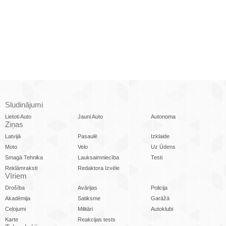
Sludinājumi
Lietoti Auto
Jauni Auto
Autonoma
Ziņas
Latvijā
Pasaulē
Izklaide
Moto
Velo
Uz Ūdens
Smagā Tehnika
Lauksaimniecība
Testi
Reklāmraksti
Redaktora Izvēle
Vīriem
Drošība
Avārijas
Policija
Akadēmija
Satiksme
Garāžā
Ceļojumi
Militāri
Autoklubi
Karte
Reakcijas tests