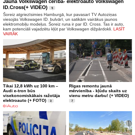
Jaunā Volkswagen cerība- elektroauto Volkswagen
ID.Cross(+ VIDEO)
5
Šoreiz atgriezīsimies Hamburgā, kur pavasarī TV Autoziņas
viesojās Volkswagen ID. bulvārī, un satikām vairākus jaunos
elektromobiļu modeļus. Šoreiz runa ir par ID. Cross. Tas ir auto,
kam potenciāli vajadzētu kļūt par Volkswagen dižpārdokli.
LASĪT
VAIRĀK
Tikai 12,8 kWh uz 100 km –
Rīgas remontu jaunā
Audi e-tron būs
mērvienība - kļūdu skaits uz
visekonomiskākais ražotāja
vienu metru darbu! (+ VIDEO)
elektroauto (+ FOTO)
3
7