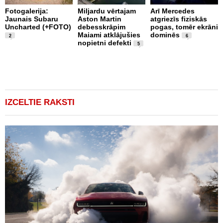
Fotogalerija:
Miljardu vērtajam
Arī Mercedes
Jaunais Subaru
Aston Martin
atgriezīs fiziskās
P
Uncharted (+FOTO)
debesskrāpim
pogas, tomēr ekrāni
s
Maiami atklājušies
dominēs
p
2
6
nopietni defekti
L
5
p
v
(
IZCELTIE RAKSTI