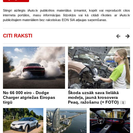
Stingri aizliegts iAuto.lv publicētos materiālus izmantot, kopēt vai reproducēt citos
interneta portālos, masu informācijas līdzekļos vai kā citādi rīkoties ar iAuto.lv
publicētajiem materiāliem bez rakstiskas EON SIA atļaujas saņemšanas.
CITI RAKSTI
No 66 000 eiro - Dodge
Škoda uzsāk sava lielākā
X
Charger atgriežas Eiropas
modeļa, jaunā krosovera
N
tirgū
Peaq, ražošanu (+ FOTO)
E
1