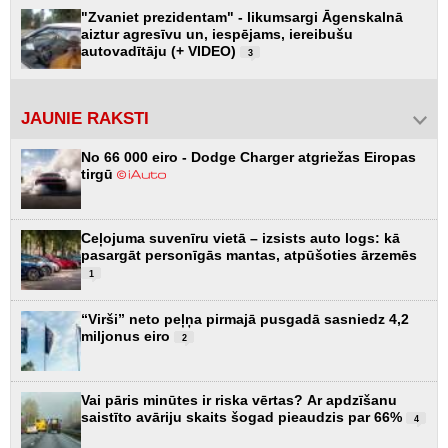
"Zvaniet prezidentam" - likumsargi Āgenskalnā
aiztur agresīvu un, iespējams, iereibušu
autovadītāju (+ VIDEO)
3
JAUNIE RAKSTI
No 66 000 eiro - Dodge Charger atgriežas Eiropas
tirgū
Ceļojuma suvenīru vietā – izsists auto logs: kā
pasargāt personīgās mantas, atpūšoties ārzemēs
1
“Virši” neto peļņa pirmajā pusgadā sasniedz 4,2
miljonus eiro
2
Vai pāris minūtes ir riska vērtas? Ar apdzīšanu
saistīto avāriju skaits šogad pieaudzis par 66%
4