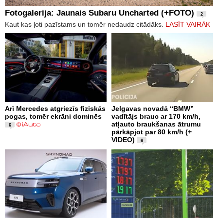
Fotogalerija: Jaunais Subaru Uncharted (+FOTO)
2
Kaut kas ļoti pazīstams un tomēr nedaudz citādāks.
LASĪT VAIRĀK
Arī Mercedes atgriezīs fiziskās
Jelgavas novadā “BMW”
pogas, tomēr ekrāni dominēs
vadītājs brauc ar 170 km/h,
atļauto braukšanas ātrumu
6
pārkāpjot par 80 km/h (+
VIDEO)
6