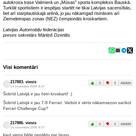
autokrosa trase Valmierā un „Mūsas” sporta komplekss Bauskā.
Turklāt sportistiem ir iespējas startēt ne tikai Latvijas sacensībās,
bet arī starptautiskajā arēnā, jo jau nākamgad risināsies arī
Ziemeļeiropas zonas (NEZ) čempionāts kroskartiem.
Latvijas Automobiļu federācijas
preses sekretārs Mārtiņš Dzenītis
Visi komentāri
217883. viesis
0
0
Atbildēt
14.novembris 2006 8:47
Šobrīd Latvijā ir jau četri kroskarti! :)
Šobrīd Latvijā ir jau 7-8 Ferrari. Varbūt ir vērts nākamsezon sarīkot
Ferrari Challenge Cup?
217886. viesis
0
0
Atbildēt
14.novembris 2006 8:57
kaut viena bilde nenāktu par ļaunu...