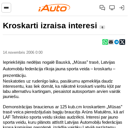
Kroskarti izraisa interesi
6
14.novembris 2006 0:00
Iepriekšējās nedēļas nogalē Bauskā, „Mūsas” trasē, Latvijas
Automobiļu federācija rīkoja jauna sporta veida – kroskartu –
prezentāciju.
Neskatoties uz rudenīgo laiku, pasākumu apmeklēja daudz
interesentu, kas liek domāt, ka nākotnē kroskarti varētu kļūt par
labu alternatīvu kartingam, piesaistot autosportam arvien vairāk
jauniešu.
Demonstrācijas braucienus ar 125 kub.cm kroskartiem „Mūsas”
trasē veica pieredzējušais bagiju braucējs Arūns Matulēns, kā arī
LAF Tehnisko sporta veidu skolas audzēkņi. Interesi par jauno
sporta veidu, kuru plānots attīstīt Latvijas Automobiļu federācijas
krosa komisijas paspārnē, izrādīja vairāku Latvijā pazīstamu