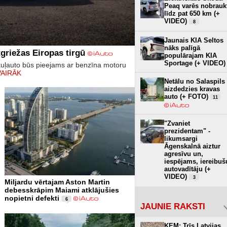
Peaq varēs nobrauk
līdz pat 650 km (+
VIDEO)
8
Jaunais KIA Seltos
nāks palīgā
griežas Eiropas tirgū
populārajam KIA
Sportage (+ VIDEO)
kuļauto būs pieejams ar benzīna motoru
VAIRĀK
Netālu no Salaspils
aizdedzies kravas
auto (+ FOTO)
11
"Zvaniet
prezidentam" -
likumsargi
Āgenskalnā aiztur
agresīvu un,
iespējams, iereibuš
autovadītāju (+
VIDEO)
3
Miljardu vērtajam Aston Martin
debesskrāpim Maiami atklājušies
nopietni defekti
6
JAUNIE RAKSTI
KEM: Trīs Latvijas