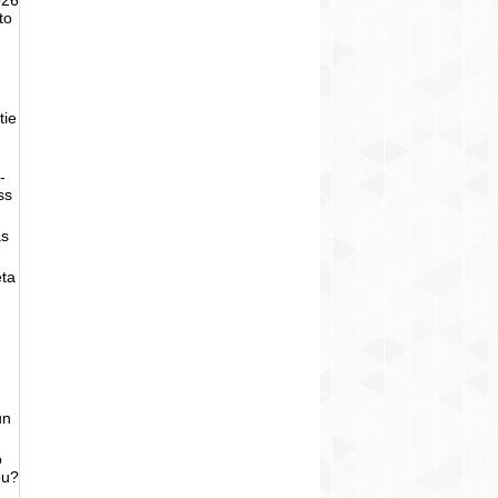
to
tie
-
ss
as
eta
un
o
bu?