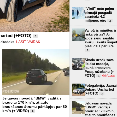
“Virši” neto peļņa
pirmajā pusgadā
sasniedz 4,2
miljonus eiro
2
Vai pāris minūtes ir
riska vērtas? Ar
charted (+FOTO)
3
apdzīšanu saistīto
 citādāks.
LASĪT VAIRĀK
avāriju skaits šogad
pieaudzis par 66%
9
Škoda uzsāk sava
lielākā modeļa,
jaunā krosovera
Peaq, ražošanu (+
FOTO)
1
Fotogalerija: Jaunai
Subaru Uncharted
(+FOTO)
3
Jelgavas novadā “BMW” vadītājs
brauc ar 170 km/h, atļauto
Jelgavas novadā
braukšanas ātrumu pārkāpjot par 80
“BMW” vadītājs
km/h (+ VIDEO)
brauc ar 170 km/h,
6
atļauto braukšanas