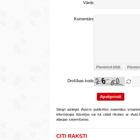
Vārds
Komentārs
Pievienot bildi
Pievien
Drošības kods
Stingri aizliegts iAuto.lv publicētos materiālus izmant
informācijas līdzekļos vai kā citādi rīkoties ar iAut
atļaujas saņemšanas.
CITI RAKSTI