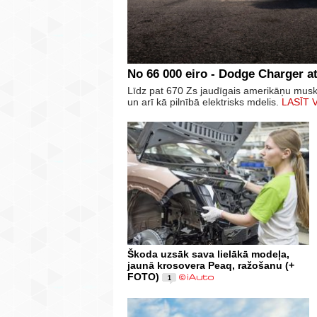
No 66 000 eiro - Dodge Charger at
Līdz pat 670 Zs jaudīgais amerikāņu mus
un arī kā pilnībā elektrisks mdelis.
LASĪT 
Škoda uzsāk sava lielākā modeļa,
jaunā krosovera Peaq, ražošanu (+
FOTO)
1