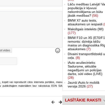
Lāču medības Latvijā! Va
populācija ir kļuvusi
nekontrolējama un būtu
jāsāk medības?
(56)
BMW X7 auto tests,
atsauksmes un iespaidi
(
Makslīgais intelekts (MI)
(177)
BMW F10 un X5 (E70/F1
remonts: dzinēja ķēžu
maiņa un diagnostika Rī
atsauksmes
(7)
ot video
Dīvaini transportlīdzekļi 
ceļa.
(8)
iAuto aculiecinieks:
Sadursme, aktuālie
negadījumi un policijas
darbs, sūti video (LIVE)
(28)
ot, kopēt vai reproducēt citos interneta portālos, masu
Jaunā iAuto.lv mobilā
o.lv publicētajiem materiāliem bez rakstiskas EON SIA
versija 2026
(27)
LASĪTĀKIE RAKSTI