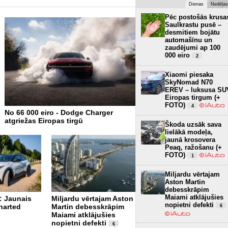
Dienas
Nedēļas
Pēc postošās krusa
Saulkrastu pusē –
desmitiem bojātu
automašīnu un
zaudējumi ap 100
000 eiro
2
Xiaomi piesaka
SkyNomad N70
EREV – luksusa SU
Eiropas tirgum (+
FOTO)
4
No 66 000 eiro - Dodge Charger
Arī Mercedes atgriezīs fizi
atgriežas Eiropas tirgū
pogas, tomēr ekrāni domi
Škoda uzsāk sava
lielākā modeļa,
jaunā krosovera
Peaq, ražošanu (+
FOTO)
1
Miljardu vērtajam
Aston Martin
debesskrāpim
Maiami atklājušies
: Jaunais
Miljardu vērtajam Aston
nopietni defekti
harted
Martin debesskrāpim
6
Pēc postošās krusas
Maiami atklājušies
Saulkrastu pusē –
nopietni defekti
desmitiem bojātu
6