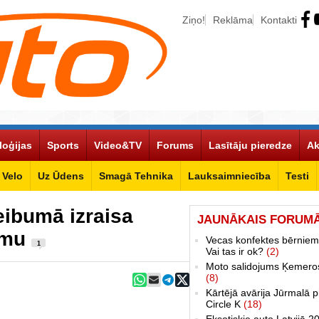
Ziņo!
Reklāma
Kontakti
loģijas
Sports
Video&TV
Forums
Lasītāju pieredze
Ak
Velo
Uz Ūdens
Smagā Tehnika
Lauksaimniecība
Testi
eibumā izraisa
JAUNĀKAIS FORUM
umu
Vecas konfektes bērniem
1
Vai tas ir ok?
(2)
Moto salidojums Ķemero
(8)
Kārtējā avārija Jūrmalā p
Circle K
(18)
Eksotiskie auto Latvijā 2