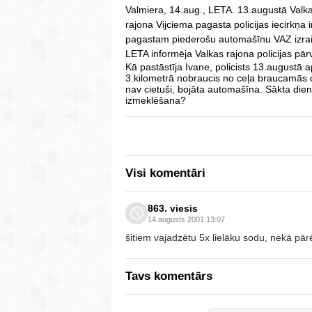
Valmiera, 14.aug., LETA. 13.augustā Valk
rajona Vijciema pagasta policijas iecirkņa
pagastam piederošu automašīnu VAZ izrai
LETA informēja Valkas rajona policijas pār
Kā pastāstīja Ivane, policists 13.augustā a
3.kilometrā nobraucis no ceļa braucamās 
nav cietuši, bojāta automašīna. Sākta dien
izmeklēšana?
Visi komentāri
863. viesis
14.augusts 2001 13:07
šitiem vajadzētu 5x lielāku sodu, nekā pār
Tavs komentārs