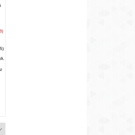
i
8)
5)
gā,
uz