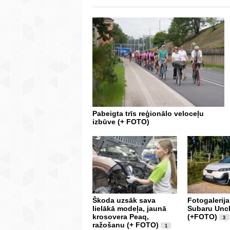
Pabeigta trīs reģionālo veloceļu
izbūve (+ FOTO)
Škoda uzsāk sava
Fotogalerija
lielākā modeļa, jaunā
Subaru Unc
krosovera Peaq,
(+FOTO)
3
ražošanu (+ FOTO)
1