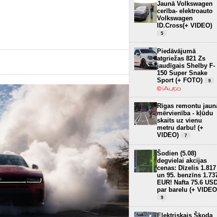
Jaunā Volkswagen
automašīnu un
cerība- elektroauto
zaudējumi ap 100 000
Volkswagen
eiro
2
ID.Cross(+ VIDEO)
5
Piedāvājumā
atgriežas 821 Zs
jaudīgais Shelby F-
150 Super Snake
Sport (+ FOTO)
9
Rīgas remontu jaun
mērvienība - kļūdu
skaits uz vienu
metru darbu! (+
VIDEO)
7
Šodien (5.08)
degvielai akcijas
cenas: Dīzelis 1.817
un 95. benzīns 1.73
EUR! Nafta 75.6 US
par barelu (+ VIDEO
9
Elektriskais Škoda