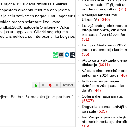
as rajonā 1970.gadā dzimušais Valkas
– varenauto Rīgā, reti au
un iAuto carspotting
(79)
 inspektors alkohola reibumā ar Vijciema
Krievijas iebrukums
sīja ceļu satiksmes negadījumu, aģentūru
Ukrainā!
(9040)
valdes preses sekretāre Ilze Ivane.
Latvijā sadeg elektroauto
p plkst.20.00 autoceļa Smiltene - Valka
biroja stāvvietā, cik droši 
daļas un apgāzies. Cilvēki negadījumā
ir daudzstāvu stāvvietās
esta izmeklēšana. Interesanti, kā beigsies
(31)
Latvijas Gada auto 2027 
jaunu automobiļu konkur
(36)
iAuto čats - aktuālā dien
diskusija
(6011)
Vācijas ekonomiskā nori
sākums - 2024.gads
(48)
Volkswagen jaunajiem
0
0
Atbildēt
dzinējiem zūd jauda, ko
darīt?
(44)
Šofera dienasgrāmata.
ējiem! Bet būs 5x mazāks (ja vispār būs..)
(5307)
Degvielas cenas Latvijā 
pasaulē
(535)
Vai Vācija atjaunos slēgt
atomelektrostaciju darbī
(16)