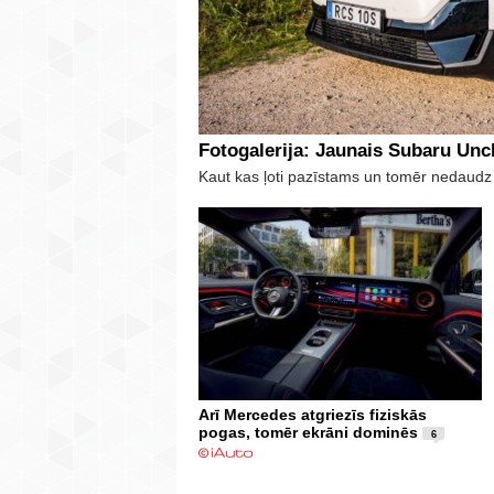
Fotogalerija: Jaunais Subaru Un
Kaut kas ļoti pazīstams un tomēr nedaudz
Arī Mercedes atgriezīs fiziskās
pogas, tomēr ekrāni dominēs
6