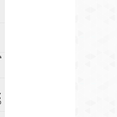
īpašo versiju 99
ražotāja elektroauto (+
zimes
12
vienībās (+ FOTO)
FOTO)
3
3
ā
7
D
)