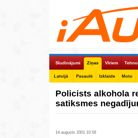
Sludinājumi
Ziņas
Vīriem
Tehno
Latvijā
Pasaulē
Izklaide
Moto
Policists alkohola r
satiksmes negadīj
14.augusts 2001 10:58