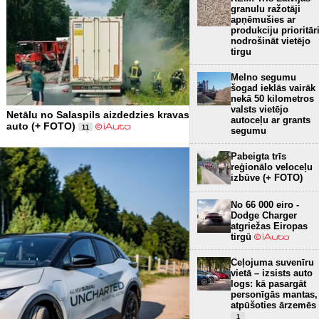
granulu ražotāji
apņēmušies ar
produkciju prioritār
nodrošināt vietējo
tirgu
Melno segumu
šogad ieklās vairāk
nekā 50 kilometros
valsts vietējo
Netālu no Salaspils aizdedzies kravas
autoceļu ar grants
auto (+ FOTO)
11
segumu
Pabeigta trīs
reģionālo veloceļu
izbūve (+ FOTO)
No 66 000 eiro -
Dodge Charger
atgriežas Eiropas
tirgū
Ceļojuma suvenīru
vietā – izsists auto
logs: kā pasargāt
personīgās mantas,
atpūšoties ārzemēs
1