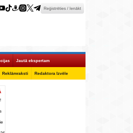
Reģistrēties / Ienākt
cijas
Jautā ekspertam
Reklāmraksti
Redaktora Izvēle
Ā
!
s
ie
026