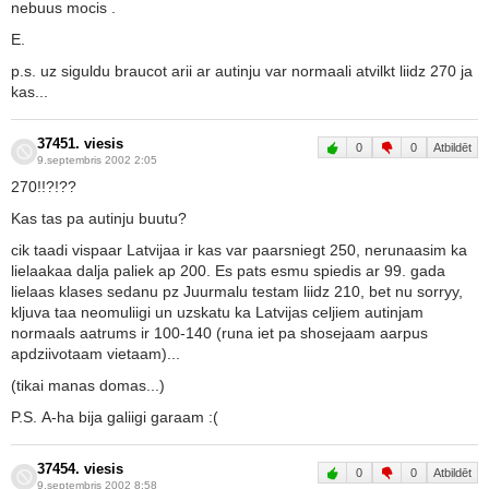
nebuus mocis .
E.
p.s. uz siguldu braucot arii ar autinju var normaali atvilkt liidz 270 ja
kas...
37451. viesis
0
0
Atbildēt
9.septembris 2002 2:05
270!!?!??
Kas tas pa autinju buutu?
cik taadi vispaar Latvijaa ir kas var paarsniegt 250, nerunaasim ka
lielaakaa dalja paliek ap 200. Es pats esmu spiedis ar 99. gada
lielaas klases sedanu pz Juurmalu testam liidz 210, bet nu sorryy,
kljuva taa neomuliigi un uzskatu ka Latvijas celjiem autinjam
normaals aatrums ir 100-140 (runa iet pa shosejaam aarpus
apdziivotaam vietaam)...
(tikai manas domas...)
P.S. A-ha bija galiigi garaam :(
37454. viesis
0
0
Atbildēt
9.septembris 2002 8:58