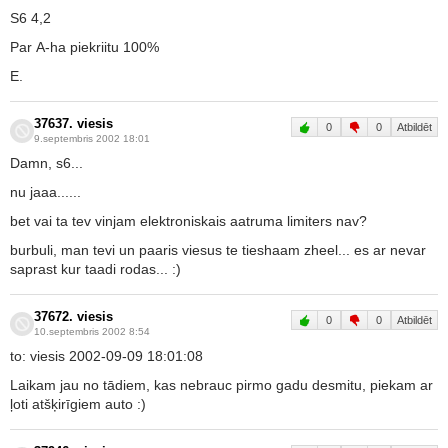
S6 4,2
Par A-ha piekriitu 100%
E.
37637. viesis
0
0
Atbildēt
9.septembris 2002 18:01
Damn, s6...
nu jaaa......
bet vai ta tev vinjam elektroniskais aatruma limiters nav?
burbuli, man tevi un paaris viesus te tieshaam zheel... es ar nevar
saprast kur taadi rodas... :)
37672. viesis
0
0
Atbildēt
10.septembris 2002 8:54
to: viesis 2002-09-09 18:01:08
Laikam jau no tādiem, kas nebrauc pirmo gadu desmitu, piekam ar
ļoti atšķirīgiem auto :)