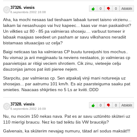
37326. viesis
0
0
Atbildēt
6.septembris 2002 16:08
Aha, ka mochi nesaas tad tieshaam labaak tureet taisno virzienu...
laikam lai nesashuupo vai hvz kapeec... kaas var man paskaidrot?
Un vilkties uz 80 - 85 pa valmieras shoseju.... varbuut tomeer ir
labaak maajaas seedeet un pasham ar savu vilkshanos neradiit
bistamaas situaacijas uz celja?
Baigi neticaas tas ka valmieras CP buutu tureejushi tos mochus..
Nu vismaz ja arii megjinaatu ta neviens nestaatos, jo valmieras cp
paarvietojas ar ritiigi veciem shrotiem. Cik zinu, vieteejie celju
dauzonjas jamos pat iisti pieree nejem.
Starpcitu, par valmieras cp. Sen atpakalj vinji mani notureeja uz
shosejas... par aatrumu 101 km/h. Es aiz paarsteiguma saaku pat
smieties. Naacaas shkjirties no 5 Ls ar kviiti.:DDD
37328. viesis
0
0
Atbildēt
6.septembris 2002 16:09
Nu, nu mocim 150 nekas nava. Pat es ar savu uztūnēto skūteri uz
110 mierīgi braucu. Nez ko tad teiktu šis VW braucējs?
Galvenais, ka skūterim nevajag numuru, tātad arī sodus maksāt!!!