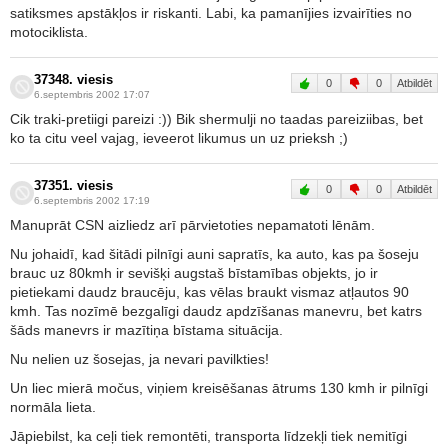
satiksmes apstākļos ir riskanti. Labi, ka pamanījies izvairīties no
motociklista.
37348. viesis
0
0
Atbildēt
6.septembris 2002 17:07
Cik traki-pretiigi pareizi :)) Bik shermulji no taadas pareiziibas, bet
ko ta citu veel vajag, ieveerot likumus un uz prieksh ;)
37351. viesis
0
0
Atbildēt
6.septembris 2002 17:19
Manuprāt CSN aizliedz arī pārvietoties nepamatoti lēnām.
Nu johaidī, kad šitādi pilnīgi auni sapratīs, ka auto, kas pa šoseju
brauc uz 80kmh ir sevišķi augstaš bīstamības objekts, jo ir
pietiekami daudz braucēju, kas vēlas braukt vismaz atļautos 90
kmh. Tas nozīmē bezgalīgi daudz apdzīšanas manevru, bet katrs
šāds manevrs ir mazītiņa bīstama situācija.
Nu nelien uz šosejas, ja nevari pavilkties!
Un liec mierā močus, viņiem kreisēšanas ātrums 130 kmh ir pilnīgi
normāla lieta.
Jāpiebilst, ka ceļi tiek remontēti, transporta līdzekļi tiek nemitīgi