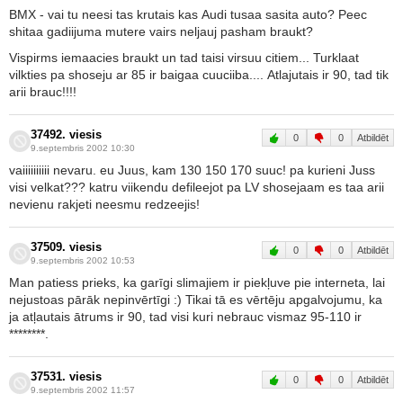
BMX - vai tu neesi tas krutais kas Audi tusaa sasita auto? Peec
shitaa gadiijuma mutere vairs neljauj pasham braukt?
Vispirms iemaacies braukt un tad taisi virsuu citiem... Turklaat
vilkties pa shoseju ar 85 ir baigaa cuuciiba.... Atlajutais ir 90, tad tik
arii brauc!!!!
37492. viesis
0
0
Atbildēt
9.septembris 2002 10:30
vaiiiiiiiiii nevaru. eu Juus, kam 130 150 170 suuc! pa kurieni Juss
visi velkat??? katru viikendu defileejot pa LV shosejaam es taa arii
nevienu rakjeti neesmu redzeejis!
37509. viesis
0
0
Atbildēt
9.septembris 2002 10:53
Man patiess prieks, ka garīgi slimajiem ir piekļuve pie interneta, lai
nejustoas pārāk nepinvērtīgi :) Tikai tā es vērtēju apgalvojumu, ka
ja atļautais ātrums ir 90, tad visi kuri nebrauc vismaz 95-110 ir
********.
37531. viesis
0
0
Atbildēt
9.septembris 2002 11:57