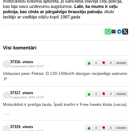
motociklistu kolonna apturēta, jo sānceliņā stāvēja ceļu policija,
kas bija savu uzdevumu augstumos.
Labi, ka mums ir ceļu
policija, kas cīnās ar pārgalvīgo braucēju patvaļu.
iAuto
lasītājs ar vadītāja stāžu kopš 1987.gada
Visi komentāri
37316. viesis
0
0
Atbildēt
6.septembris 2002 15:37
Izklauses peec Peksis :D 130-150km/h diezgan nezjeeliigs aatrums
:P
37317. viesis
0
0
Atbildēt
6.septembris 2002 15:40
Motociklisti ir pretīga tauta. Īpaši kretīni ir Free hawks klubs (varza).
......
37319. viesis
0
0
Atbildēt