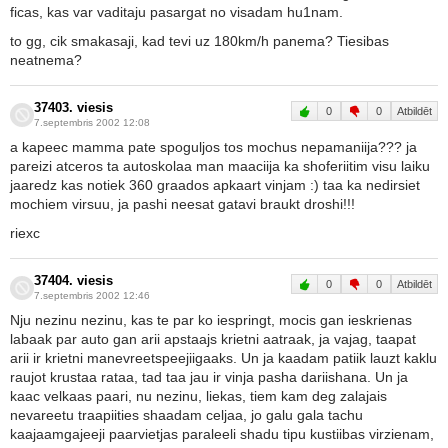
ficas, kas var vaditaju pasargat no visadam hu1nam.
to gg, cik smakasaji, kad tevi uz 180km/h panema? Tiesibas
neatnema?
37403. viesis
0
0
Atbildēt
7.septembris 2002 12:08
a kapeec mamma pate spoguljos tos mochus nepamaniija??? ja
pareizi atceros ta autoskolaa man maaciija ka shoferiitim visu laiku
jaaredz kas notiek 360 graados apkaart vinjam :) taa ka nedirsiet
mochiem virsuu, ja pashi neesat gatavi braukt droshi!!!
riexc
37404. viesis
0
0
Atbildēt
7.septembris 2002 12:46
Nju nezinu nezinu, kas te par ko iespringt, mocis gan ieskrienas
labaak par auto gan arii apstaajs krietni aatraak, ja vajag, taapat
arii ir krietni manevreetspeejiigaaks. Un ja kaadam patiik lauzt kaklu
raujot krustaa rataa, tad taa jau ir vinja pasha dariishana. Un ja
kaac velkaas paari, nu nezinu, liekas, tiem kam deg zalajais
nevareetu traapiities shaadam celjaa, jo galu gala tachu
kaajaamgajeeji paarvietjas paraleeli shadu tipu kustiibas virzienam,