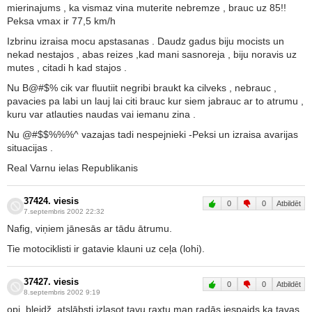
mierinajums , ka vismaz vina muterite nebremze , brauc uz 85!!
Peksa vmax ir 77,5 km/h
Izbrinu izraisa mocu apstasanas . Daudz gadus biju mocists un
nekad nestajos , abas reizes ,kad mani sasnoreja , biju noravis uz
mutes , citadi h kad stajos .
Nu B@#$% cik var fluutiit negribi braukt ka cilveks , nebrauc ,
pavacies pa labi un lauj lai citi brauc kur siem jabrauc ar to atrumu ,
kuru var atlauties naudas vai iemanu zina .
Nu @#$$%%%^ vazajas tadi nespejnieki -Peksi un izraisa avarijas
situacijas .
Real Varnu ielas Republikanis
37424. viesis
0
0
Atbildēt
7.septembris 2002 22:32
Nafig, viņiem jānesās ar tādu ātrumu.
Tie motociklisti ir gatavie klauni uz ceļa (lohi).
37427. viesis
0
0
Atbildēt
8.septembris 2002 9:19
opi, bleidž, atslābsti izlasot tavu raxtu man radās iespaids ka tavas