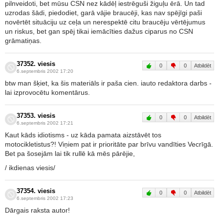
pilnveidoti, bet mūsu CSN nez kādēļ iestrēguši žiguļu ērā. Un tad
uzrodas šādi, piedodiet, garā vājie braucēji, kas nav spējīgi paši
novērtēt situāciju uz ceļa un nerespektē citu braucēju vērtējumus
un riskus, bet gan spēj tikai iemācīties dažus ciparus no CSN
grāmatiņas.
37352. viesis
0
0
Atbildēt
6.septembris 2002 17:20
btw man šķiet, ka šis materiāls ir paša cien. iauto redaktora darbs -
lai izprovocētu komentārus.
37353. viesis
0
0
Atbildēt
6.septembris 2002 17:21
Kaut kāds idiotisms - uz kāda pamata aizstāvēt tos
motocikletistus?! Viņiem pat ir prioritāte par brīvu vandīties Vecrīgā.
Bet pa šosejām lai tik rullē kā mēs pārējie,
/ ikdienas viesis/
37354. viesis
0
0
Atbildēt
6.septembris 2002 17:23
Dārgais raksta autor!