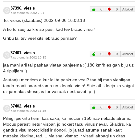
37396. viesis
0
0
Atbildēt
7.septembris 2002 7:01
To: viesis (skaabais) 2002-09-06 16:03:18
A ko tu rauj uz kreiso pusi, kad tev brauc virsu?
Gribu lai tev veel cits iebrauc purnaa?
37401. viesis
0
0
Atbildēt
7.septembris 2002 10:35
jaa mani arii tai pashaa vietaa panjeema :( 180 km/h es gan biju uz
4 ripuljiem :)
Jautaaju mentiem a kur lai ta paskrien veel? taa bij man vieniigaa
taada reaali paaredzama un ideaala vieta! Shie atbildeeja ka vaigot
uz jurmalas shosejas tur vairaak nestaavot :p :)
37402. viesis
0
0
Atbildēt
7.septembris 2002 11:45
Pilnigi piekritu tiem, kas saka, ka mociem 150 nav nekads atrums.
Mocus parasti netur vispar, jo nokert tacu vinus nevar. Skaidrs, ka
gandriz visu motociklisti ir donori, jo ja tad atruma sanak kaut
mazaka kludina, tad.... Maisnai vismaz ir visadi airbagi un citas