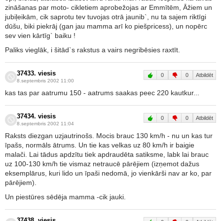
zināšanas par moto- cikletiem aprobežojas ar Emmītēm, Āžiem un
jubiļeikām, cik saprotu tev tuvojas otrā jaunib`, nu ta sajem riktīgi
dūšu, biki piekrāj (gan jau mamma arī ko piešpricess), un nopērc
sev vien kārtīg` baiku !
Paliks vieglāk, i šitād`s rakstus a vairs negribēsies raxtīt.
37433. viesis
0
0
Atbildēt
8.septembris 2002 11:00
kas tas par aatrumu 150 - aatrums saakas peec 220 kautkur...
37434. viesis
0
0
Atbildēt
8.septembris 2002 11:04
Raksts diezgan uzjautrinošs. Mocis brauc 130 km/h - nu un kas tur
īpašs, normāls ātrums. Un tie kas velkas uz 80 km/h ir baigie
malači. Lai tādus apdzītu tiek apdraudēta satiksme, labk lai brauc
uz 100-130 km/h tie vismaz netraucē pārējiem (izņemot dažus
eksemplārus, kuri lido un īpaši nedomā, jo vienkārši nav ar ko, par
pārējiem).
Un piestūres sēdēja mamma -cik jauki.
37438. viesis