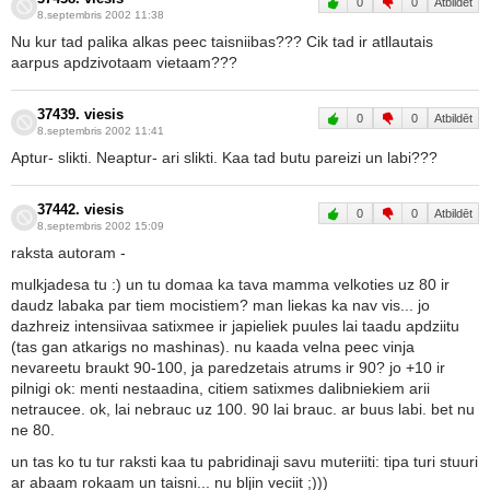
0
0
Atbildēt
8.septembris 2002 11:38
Nu kur tad palika alkas peec taisniibas??? Cik tad ir atllautais
aarpus apdzivotaam vietaam???
37439. viesis
0
0
Atbildēt
8.septembris 2002 11:41
Aptur- slikti. Neaptur- ari slikti. Kaa tad butu pareizi un labi???
37442. viesis
0
0
Atbildēt
8.septembris 2002 15:09
raksta autoram -
mulkjadesa tu :) un tu domaa ka tava mamma velkoties uz 80 ir
daudz labaka par tiem mocistiem? man liekas ka nav vis... jo
dazhreiz intensiivaa satixmee ir japieliek puules lai taadu apdziitu
(tas gan atkarigs no mashinas). nu kaada velna peec vinja
nevareetu braukt 90-100, ja paredzetais atrums ir 90? jo +10 ir
pilnigi ok: menti nestaadina, citiem satixmes dalibniekiem arii
netraucee. ok, lai nebrauc uz 100. 90 lai brauc. ar buus labi. bet nu
ne 80.
un tas ko tu tur raksti kaa tu pabridinaji savu muteriiti: tipa turi stuuri
ar abaam rokaam un taisni... nu bljin veciit ;)))