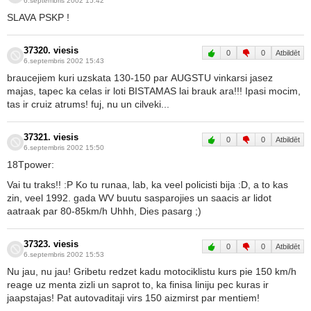
6.septembris 2002 15:42
SLAVA PSKP !
37320. viesis
0
0
Atbildēt
6.septembris 2002 15:43
braucejiem kuri uzskata 130-150 par AUGSTU vinkarsi jasez
majas, tapec ka celas ir loti BISTAMAS lai brauk ara!!! Ipasi mocim,
tas ir cruiz atrums! fuj, nu un cilveki...
37321. viesis
0
0
Atbildēt
6.septembris 2002 15:50
18Tpower:
Vai tu traks!! :P Ko tu runaa, lab, ka veel policisti bija :D, a to kas
zin, veel 1992. gada WV buutu sasparojies un saacis ar lidot
aatraak par 80-85km/h Uhhh, Dies pasarg ;)
37323. viesis
0
0
Atbildēt
6.septembris 2002 15:53
Nu jau, nu jau! Gribetu redzet kadu motociklistu kurs pie 150 km/h
reage uz menta zizli un saprot to, ka finisa liniju pec kuras ir
jaapstajas! Pat autovaditaji virs 150 aizmirst par mentiem!