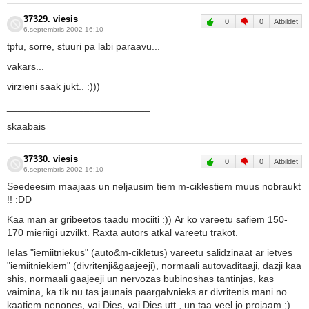
37329. viesis
0
0
Atbildēt
6.septembris 2002 16:10
tpfu, sorre, stuuri pa labi paraavu...
vakars...
virzieni saak jukt.. :)))
__________________________
skaabais
37330. viesis
0
0
Atbildēt
6.septembris 2002 16:10
Seedeesim maajaas un neljausim tiem m-ciklestiem muus nobraukt
!! :DD
Kaa man ar gribeetos taadu mociiti :)) Ar ko vareetu safiem 150-
170 mieriigi uzvilkt. Raxta autors atkal vareetu trakot.
Ielas "iemiitniekus" (auto&m-cikletus) vareetu salidzinaat ar ietves
"iemiitniekiem" (divritenji&gaajeeji), normaali autovaditaaji, dazji kaa
shis, normaali gaajeeji un nervozas bubinoshas tantinjas, kas
vaimina, ka tik nu tas jaunais paargalvnieks ar divritenis mani no
kaatiem nenones, vai Dies, vai Dies utt., un taa veel jo projaam ;)