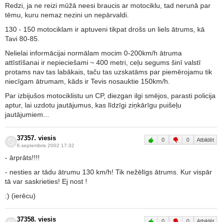
Redzi, ja ne reizi mūžā neesi braucis ar motociklu, tad nerunā par
tēmu, kuru nemaz nezini un nepārvaldi.
130 - 150 motociklam ir aptuveni tikpat drošs un liels ātrums, kā
Tavi 80-85.
Nelielai informācijai normālam mocim 0-200km/h ātruma
attīstīšanai ir nepieciešami ~ 400 metri, ceļu segums šinī valstī
protams nav tas labākais, taču tas uzskatāms par piemērojamu tik
niecīgam ātrumam, kāds ir Tevis nosauktie 150km/h.
Par izbijušos motociklistu un CP, diezgan ilgi smējos, parasti policija
aptur, lai uzdotu jautājumus, kas līdzīgi ziņkārīgu puišeļu
jautājumiem...
37357. viesis
0
0
Atbildēt
6.septembris 2002 17:32
- ārprāts!!!!
- nesties ar tādu ātrumu 130 km/h! Tik nežēlīgs ātrums. Kur vispār
tā var saskrieties! Ej nost !
:) (ierēcu)
37358. viesis
0
0
Atbildēt