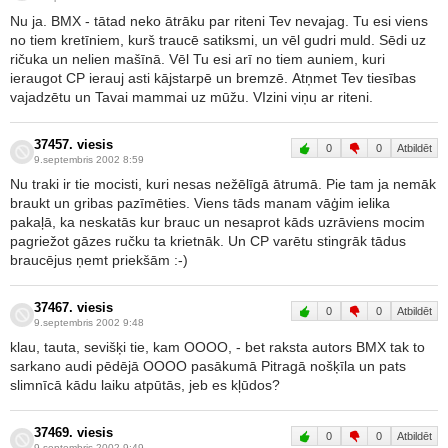
Nu ja. BMX - tātad neko ātrāku par riteni Tev nevajag. Tu esi viens
no tiem kretīniem, kurš traucē satiksmi, un vēl gudri muld. Sēdi uz
ričuka un nelien mašīnā. Vēl Tu esi arī no tiem auniem, kuri
ieraugot CP ierauj asti kājstarpē un bremzē. Atņmet Tev tiesības
vajadzētu un Tavai mammai uz mūžu. VIzini viņu ar riteni.
37457. viesis
0
0
Atbildēt
9.septembris 2002 8:59
Nu traki ir tie mocisti, kuri nesas nežēlīgā ātrumā. Pie tam ja nemāk
braukt un gribas pazīmēties. Viens tāds manam vāģim ielika
pakaļā, ka neskatās kur brauc un nesaprot kāds uzrāviens mocim
pagriežot gāzes ručku ta krietnāk. Un CP varētu stingrāk tādus
braucējus ņemt priekšām :-)
37467. viesis
0
0
Atbildēt
9.septembris 2002 9:48
klau, tauta, sevišķi tie, kam OOOO, - bet raksta autors BMX tak to
sarkano audi pēdējā OOOO pasākumā Pitragā nošķīla un pats
slimnīcā kādu laiku atpūtās, jeb es kļūdos?
37469. viesis
0
0
Atbildēt
9.septembris 2002 9:49