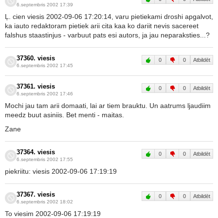
6.septembris 2002 17:39
Ļ. cien viesis 2002-09-06 17:20:14, varu pietiekami droshi apgalvot,
ka iauto redaktoram pietiek arii cita kaa ko dariit nevis sacereet
falshus staastinjus - varbuut pats esi autors, ja jau neparaksties...?
37360. viesis
0
0
Atbildēt
6.septembris 2002 17:45
37361. viesis
0
0
Atbildēt
6.septembris 2002 17:46
Mochi jau tam arii domaati, lai ar tiem brauktu. Un aatrums ljaudiim
meedz buut asiniis. Bet menti - maitas.
Zane
37364. viesis
0
0
Atbildēt
6.septembris 2002 17:55
piekriitu: viesis 2002-09-06 17:19:19
37367. viesis
0
0
Atbildēt
6.septembris 2002 18:02
To viesim 2002-09-06 17:19:19