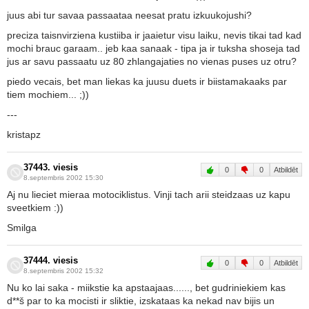
juus abi tur savaa passaataa neesat pratu izkuukojushi?
preciza taisnvirziena kustiiba ir jaaietur visu laiku, nevis tikai tad kad
mochi brauc garaam.. jeb kaa sanaak - tipa ja ir tuksha shoseja tad
jus ar savu passaatu uz 80 zhlangajaties no vienas puses uz otru?
piedo vecais, bet man liekas ka juusu duets ir biistamakaaks par
tiem mochiem... ;))
---
kristapz
37443. viesis
0
0
Atbildēt
8.septembris 2002 15:30
Aj nu lieciet mieraa motociklistus. Vinji tach arii steidzaas uz kapu
sveetkiem :))
Smilga
37444. viesis
0
0
Atbildēt
8.septembris 2002 15:32
Nu ko lai saka - miikstie ka apstaajaas......, bet gudriniekiem kas
d**š par to ka mocisti ir sliktie, izskataas ka nekad nav bijis un