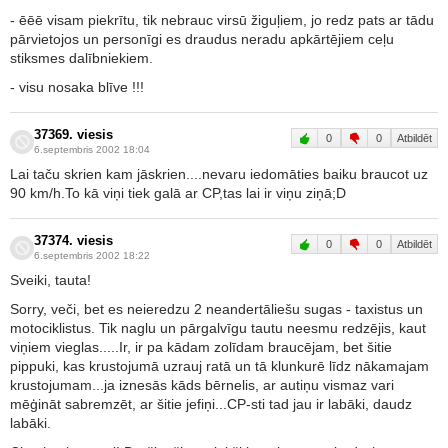
- ēēē visam piekrītu, tik nebrauc virsū žiguļiem, jo redz pats ar tādu
pārvietojos un personīgi es draudus neradu apkārtējiem ceļu
stiksmes dalībniekiem.
- visu nosaka blīve !!!
37369. viesis
0
0
Atbildēt
6.septembris 2002 18:04
Lai taču skrien kam jāskrien....nevaru iedomāties baiku braucot uz
90 km/h.To kā viņi tiek galā ar CP,tas lai ir viņu ziņā;D
37374. viesis
0
0
Atbildēt
6.septembris 2002 18:22
Sveiki, tauta!
Sorry, veči, bet es neieredzu 2 neandertāliešu sugas - taxistus un
motociklistus. Tik naglu un pārgalvīgu tautu neesmu redzējis, kaut
viņiem vieglas.....Ir, ir pa kādam zolīdam braucējam, bet šitie
pippuki, kas krustojumā uzrauj ratā un tā klunkurē līdz nākamajam
krustojumam...ja iznesās kāds bērnelis, ar autiņu vismaz vari
mēģināt sabremzēt, ar šitie jefiņi...CP-sti tad jau ir labāki, daudz
labāki.