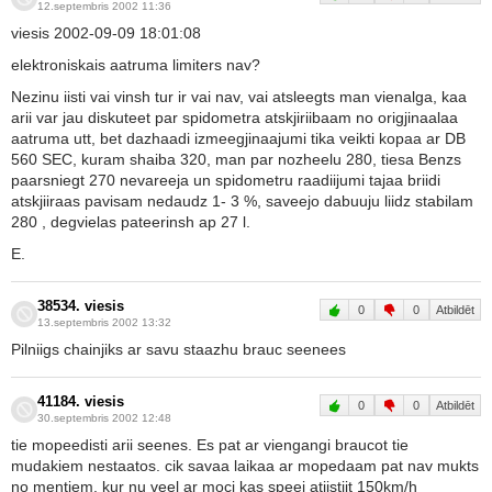
12.septembris 2002 11:36
viesis 2002-09-09 18:01:08
elektroniskais aatruma limiters nav?
Nezinu iisti vai vinsh tur ir vai nav, vai atsleegts man vienalga, kaa
arii var jau diskuteet par spidometra atskjiriibaam no origjinaalaa
aatruma utt, bet dazhaadi izmeegjinaajumi tika veikti kopaa ar DB
560 SEC, kuram shaiba 320, man par nozheelu 280, tiesa Benzs
paarsniegt 270 nevareeja un spidometru raadiijumi tajaa briidi
atskjiiraas pavisam nedaudz 1- 3 %, saveejo dabuuju liidz stabilam
280 , degvielas pateerinsh ap 27 l.
E.
38534. viesis
0
0
Atbildēt
13.septembris 2002 13:32
Pilniigs chainjiks ar savu staazhu brauc seenees
41184. viesis
0
0
Atbildēt
30.septembris 2002 12:48
tie mopeedisti arii seenes. Es pat ar viengangi braucot tie
mudakiem nestaatos. cik savaa laikaa ar mopedaam pat nav mukts
no mentiem. kur nu veel ar moci kas speej atiistiit 150km/h