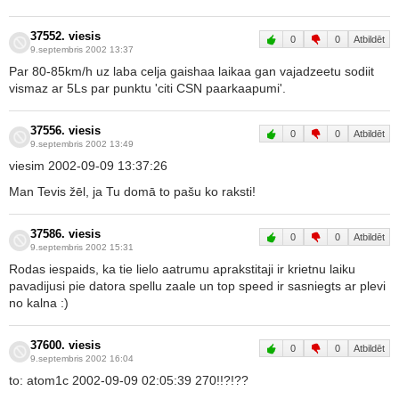
37552. viesis
0
0
Atbildēt
9.septembris 2002 13:37
Par 80-85km/h uz laba celja gaishaa laikaa gan vajadzeetu sodiit
vismaz ar 5Ls par punktu 'citi CSN paarkaapumi'.
37556. viesis
0
0
Atbildēt
9.septembris 2002 13:49
viesim 2002-09-09 13:37:26
Man Tevis žēl, ja Tu domā to pašu ko raksti!
37586. viesis
0
0
Atbildēt
9.septembris 2002 15:31
Rodas iespaids, ka tie lielo aatrumu aprakstitaji ir krietnu laiku
pavadijusi pie datora spellu zaale un top speed ir sasniegts ar plevi
no kalna :)
37600. viesis
0
0
Atbildēt
9.septembris 2002 16:04
to: atom1c 2002-09-09 02:05:39 270!!?!??