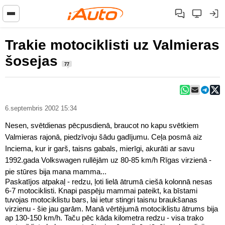
Trakie motociklisti uz Valmieras
šosejas
77
6.septembris 2002 15:34
Nesen, svētdienas pēcpusdienā, braucot no kapu svētkiem
Valmieras rajonā, piedzīvoju šādu gadījumu. Ceļa posmā aiz
Inciema, kur ir garš, taisns gabals, mierīgi, akurāti ar savu
1992.gada Volkswagen rullējām uz 80-85 km/h Rīgas virzienā -
pie stūres bija mana mamma...
Paskatījos atpakaļ - redzu, ļoti lielā ātrumā ciešā kolonnā nesas
6-7 motociklisti. Knapi paspēju mammai pateikt, ka bīstami
tuvojas motociklistu bars, lai ietur stingri taisnu braukšanas
virzienu - šie jau garām. Manā vērtējumā motociklistu ātrums bija
ap 130-150 km/h. Taču pēc kāda kilometra redzu - visa trako