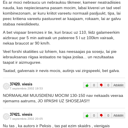
Es ar moci nebraucu un nebrauksu tikmeer, kameer neatradiisies
nauda, kas nepieciesama pasam mocim, labai kiverei un tad veel
kombinezonam, ar kuru kriitot vareetu normaali pasljuukt, tipa, lai
peec kritiena vareetu pastuureet ar kaajaam, rokaam, lai ar galvu
stabaa neiesliideetu.
A bet vispaar bremzes ir tie, kuri brauc uz 110, liidz galameerkim
aizbrauc par 5 min aatraak un pateeree 5 l uz 100km vairaak,
nekaa braucot ar 90 km/h.
Veel forshi skatiities uz lohiem, kas neesaajas pa soseju, lai pie
iebrauksanas riigaa iestaatos ne tajaa joslaa... un rezultaataa
taapat ir aizmuguree.
Taatad, galvenais ir nevis mocis, autinjs vai zirgspeeki, bet galva.
37420. viesis
0
0
Atbildēt
7.septembris 2002 19:53
NORMAALAM MUUSDIENU MOCIM 130-150 nav nekaads veeraa
njemams aatrums, JO IIPASHI UZ SHOSEJAS!!!
37421. viesis
0
0
Atbildēt
7.septembris 2002 20:05
Nu tas , ka autors ir Peksis , tas pat ezim skaidrs , vienigais