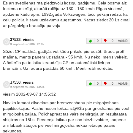
Es arī svētdienas rītā piedzīvoju līdzīgu gadījumu. Ceļa posmā aiz
Inciema mierīgi, akurāti rullēju uz 130 - 150 km/h Rīgas virzienā,
apdzenu kādu apm. 1992.gada Volkswagen, taču pēkšņi redzu, ka
ceļu policija ir savu uzdevumu augstumos. Nācās ziedot 20 Ls cīņai
ar pārgalvīgo braucēju patvaļu...
37533. viesis
0
0
Atbildēt
9.septembris 2002 12:09
Sēžot CP mašīnā, gadījās vot kādu prikolu pieredzēt. Brauc pretī
mašīna, ments paņem uz radara - 95 kmh. Nu neko, mērīs vēlreiz.
A šoferīts pa to laiku ieraudzījis CP un automātiski liek pa
bremzēm. Uz radara parādās 60 kmh. Menti reāli norēcās.
37550. viesis
0
0
Atbildēt
9.septembris 2002 13:34
viesim 2002-09-07 14:55:32
Nav ko lamaat cilveekus par bremzeeshanu pie mirgojoshaas
papildsekcijas. Pashu nesen teikaa iz@#$a par grieshanos pie veel
mirgojosha zaljaa. Polichapraat tas vairs nemirgoja un rezultaataa
shkjiiros no 15Ls. Peedeeja laikaa par sho biezhi vaktee, taapeec
arii labaak staajos pie veel mirgojosha nekaa ietaupu paaris
sekundes.