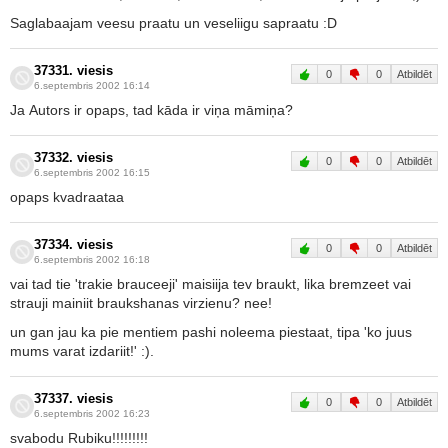
Saglabaajam veesu praatu un veseliigu sapraatu :D
37331. viesis
0
0
Atbildēt
6.septembris 2002 16:14
Ja Autors ir opaps, tad kāda ir viņa māmiņa?
37332. viesis
0
0
Atbildēt
6.septembris 2002 16:15
opaps kvadraataa
37334. viesis
0
0
Atbildēt
6.septembris 2002 16:18
vai tad tie 'trakie brauceeji' maisiija tev braukt, lika bremzeet vai
strauji mainiit braukshanas virzienu? nee!
un gan jau ka pie mentiem pashi noleema piestaat, tipa 'ko juus
mums varat izdariit!' :).
37337. viesis
0
0
Atbildēt
6.septembris 2002 16:23
svabodu Rubiku!!!!!!!!!