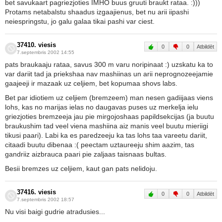
bet savukaart pagriezjoties IMHO buus gruuti braukt rataa. :)))
Protams netabalstu shaadus izgaajienus, bet nu arii iipashi
neiespringstu, jo galu galaa tikai pashi var ciest.
37410. viesis
0
0
Atbildēt
7.septembris 2002 14:55
pats braukaaju rataa, savus 300 m varu noripinaat :) uzskatu ka to
var dariit tad ja priekshaa nav mashiinas un arii neprognozeejamie
gaajeeji ir mazaak uz celjiem, bet kopumaa shovs labs.
Bet par idiotiem uz celjiem (bremzeem) man nesen gadiijaas viens
lohs, kas no marijas ielas no daugavas puses uz merkelja ielu
griezjoties bremzeeja jau pie mirgojoshaas papildsekcijas (ja buutu
braukushim tad veel viena mashiina aiz manis veel buutu mieriigi
tikusi paari). Labi ka es paredzeeju ka tas lohs taa vareetu dariit,
citaadi buutu dibenaa :( peectam uztaureeju shim aazim, tas
gandriiz aizbrauca paari pie zaljaas taisnaas bultas.
Besii bremzes uz celjiem, kaut gan pats nelidoju.
37416. viesis
0
0
Atbildēt
7.septembris 2002 18:57
Nu visi baigi gudrie atradusies...