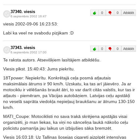
37340. viesis
0
0
Atbildēt
6.septembris 2002 16:47
viesis 2002-09-06 16:23:53:
Labi ka veel ne svabodu pizjikam :D
37343. viesis
0
0
Atbildēt
6.septembris 2002 17:00
Te raksta autors. Atsevišķiem lasītājiem atbildēšu.
Viesis plkst. 15:40:43: Jums piekrītu.
18Tpower: Nepiekrītu. Konkrētajā ceļa posmā atļautais
maksimālais ātrums ir 90 km/h. Uzskatu, ka tas arī jāievēro. Ja ar
motociklu ir vēlēšanās braukt ātri, to var darīt citās valstīs, kur tas ir
atļauts - piemēram, pa Vācijas autobāņiem. Latvijas ceļu apstākļi
no veselā saprāta viedokļa nepieļauj braukšanu ar ātrumu 130-150
km/h.
MATI_Coupe: Motociklisti no sava trakā skrējiena apstājās visai
organizēti, jo man liekas, ka viņi no sānceliņa laukā nākošo ceļu
policistu pamanīja jau laikus un izbijušies sāka bremzēt.
Viesis 16:03:18: Uz Tallinas šosejas cigareti aizpīpēt intensīvas