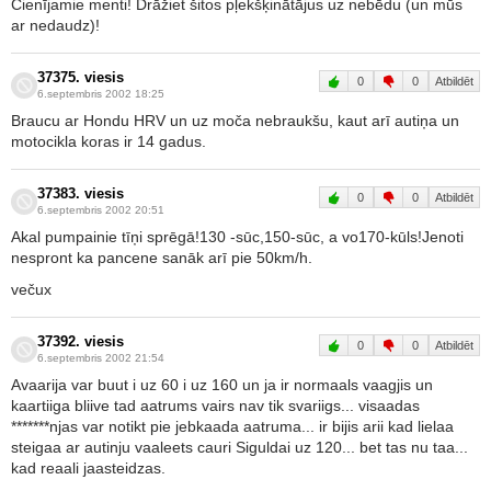
Cienījamie menti! Drāžiet šitos pļekšķinātājus uz nebēdu (un mūs
ar nedaudz)!
37375. viesis
0
0
Atbildēt
6.septembris 2002 18:25
Braucu ar Hondu HRV un uz moča nebraukšu, kaut arī autiņa un
motocikla koras ir 14 gadus.
37383. viesis
0
0
Atbildēt
6.septembris 2002 20:51
Akal pumpainie tīņi sprēgā!130 -sūc,150-sūc, a vo170-kūls!Jenoti
nespront ka pancene sanāk arī pie 50km/h.
večux
37392. viesis
0
0
Atbildēt
6.septembris 2002 21:54
Avaarija var buut i uz 60 i uz 160 un ja ir normaals vaagjis un
kaartiiga bliive tad aatrums vairs nav tik svariigs... visaadas
*******njas var notikt pie jebkaada aatruma... ir bijis arii kad lielaa
steigaa ar autinju vaaleets cauri Siguldai uz 120... bet tas nu taa...
kad reaali jaasteidzas.