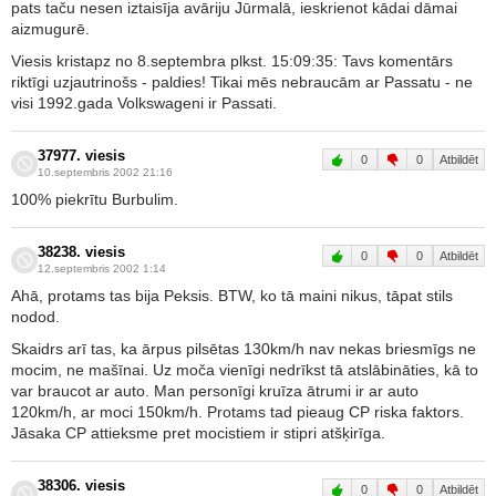
pats taču nesen iztaisīja avāriju Jūrmalā, ieskrienot kādai dāmai
aizmugurē.
Viesis kristapz no 8.septembra plkst. 15:09:35: Tavs komentārs
riktīgi uzjautrinošs - paldies! Tikai mēs nebraucām ar Passatu - ne
visi 1992.gada Volkswageni ir Passati.
37977. viesis
0
0
Atbildēt
10.septembris 2002 21:16
100% piekrītu Burbulim.
38238. viesis
0
0
Atbildēt
12.septembris 2002 1:14
Ahā, protams tas bija Peksis. BTW, ko tā maini nikus, tāpat stils
nodod.
Skaidrs arī tas, ka ārpus pilsētas 130km/h nav nekas briesmīgs ne
mocim, ne mašīnai. Uz moča vienīgi nedrīkst tā atslābināties, kā to
var braucot ar auto. Man personīgi kruīza ātrumi ir ar auto
120km/h, ar moci 150km/h. Protams tad pieaug CP riska faktors.
Jāsaka CP attieksme pret mocistiem ir stipri atšķirīga.
38306. viesis
0
0
Atbildēt