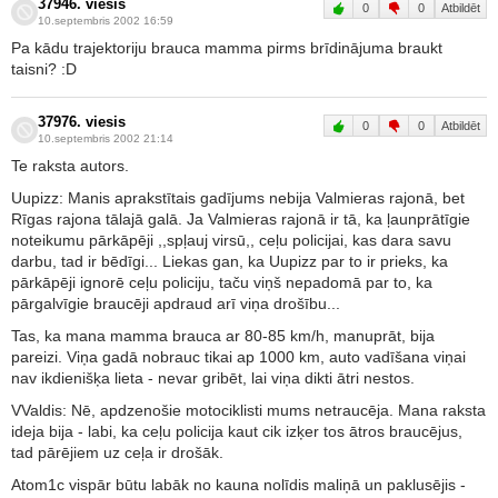
37946. viesis
0
0
Atbildēt
10.septembris 2002 16:59
Pa kādu trajektoriju brauca mamma pirms brīdinājuma braukt
taisni? :D
37976. viesis
0
0
Atbildēt
10.septembris 2002 21:14
Te raksta autors.
Uupizz: Manis aprakstītais gadījums nebija Valmieras rajonā, bet
Rīgas rajona tālajā galā. Ja Valmieras rajonā ir tā, ka ļaunprātīgie
noteikumu pārkāpēji ,,spļauj virsū,, ceļu policijai, kas dara savu
darbu, tad ir bēdīgi... Liekas gan, ka Uupizz par to ir prieks, ka
pārkāpēji ignorē ceļu policiju, taču viņš nepadomā par to, ka
pārgalvīgie braucēji apdraud arī viņa drošību...
Tas, ka mana mamma brauca ar 80-85 km/h, manuprāt, bija
pareizi. Viņa gadā nobrauc tikai ap 1000 km, auto vadīšana viņai
nav ikdienišķa lieta - nevar gribēt, lai viņa dikti ātri nestos.
VValdis: Nē, apdzenošie motociklisti mums netraucēja. Mana raksta
ideja bija - labi, ka ceļu policija kaut cik izķer tos ātros braucējus,
tad pārējiem uz ceļa ir drošāk.
Atom1c vispār būtu labāk no kauna nolīdis maliņā un paklusējis -