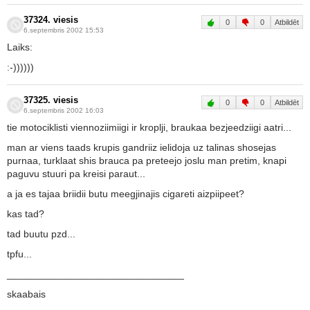
37324. viesis
0
0
Atbildēt
6.septembris 2002 15:53
Laiks:
:-))))))
37325. viesis
0
0
Atbildēt
6.septembris 2002 16:03
tie motociklisti viennoziimiigi ir kroplji, braukaa bezjeedziigi aatri...
man ar viens taads krupis gandriiz ielidoja uz talinas shosejas
purnaa, turklaat shis brauca pa preteejo joslu man pretim, knapi
paguvu stuuri pa kreisi paraut...
a ja es tajaa briidii butu meegjinajis cigareti aizpiipeet?
kas tad?
tad buutu pzd...
tpfu...
________________________________
skaabais