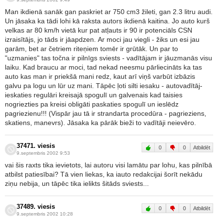
Man ikdienā sanāk gan paskriet ar 750 cm3 žileti, gan 2.3 litru audi.
Un jāsaka ka tādi lohi kā raksta autors ikdienā kaitina. Jo auto kurš
velkas ar 80 km/h vietā kur pat atļauts ir 90 ir potenciāls CSN
izraisītājs, jo tāds ir jāapdzen. Ar moci jau viegli - žiks un esi jau
garām, bet ar četriem riteņiem tomēr ir grūtāk. Un par to
"uzmanies" tas točna ir pilnīgs sviests - vadītājam ir jāuzmanās visu
laiku. Kad braucu ar moci, tad nekad neesmu pārliecināts ka tas
auto kas man ir priekšā mani redz, kaut arī viņš varbūt izbāzis
galvu pa logu un lūr uz mani. Tāpēc ļoti silti iesaku - autovadītāj-
ieskaties regulāri kreisajā spogulī un galvenais kad taisies
nogriezties pa kreisi obligāti paskaties spogulī un ieslēdz
pagriezienu!!! (Vispār jau tā ir strandarta procedūra - pagrieziens,
skatiens, manevrs). Jāsaka ka pārāk bieži to vadītāji neievēro.
37471. viesis
0
0
Atbildēt
9.septembris 2002 9:53
vai šis raxts tika ievietots, lai autoru visi lamātu par lohu, kas pilnībā
atbilst patiesībai? Tā vien liekas, ka iauto redakcijai šorīt nekādu
ziņu nebija, un tāpēc tika ielikts šitāds sviests...
37489. viesis
0
0
Atbildēt
9.septembris 2002 10:28