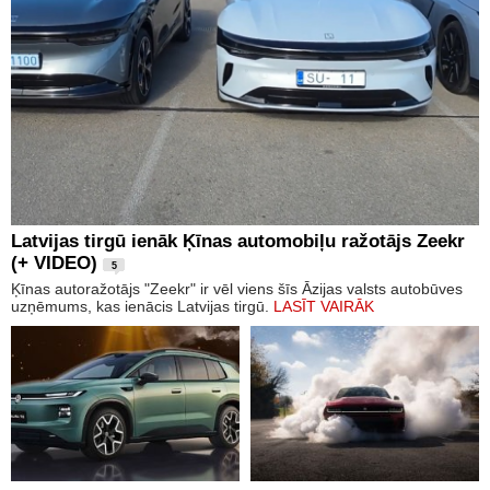
Latvijas tirgū ienāk Ķīnas automobiļu ražotājs Zeekr
(+ VIDEO)
5
Ķīnas autoražotājs "Zeekr" ir vēl viens šīs Āzijas valsts autobūves
uzņēmums, kas ienācis Latvijas tirgū.
LASĪT VAIRĀK