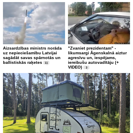
Aizsardzības ministrs norāda
"Zvaniet prezidentam" -
uz nepieciešamību Latvijai
likumsargi Āgenskalnā aiztur
sagādāt savas spārnotās un
agresīvu un, iespējams,
ballistiskās raķetes
iereibušu autovadītāju (+
11
VIDEO)
3