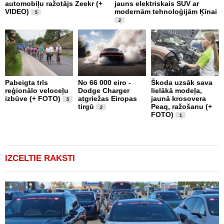
automobiļu ražotājs Zeekr (+
jauns elektriskais SUV ar
U
VIDEO)
modernām tehnoloģijām Ķīnai
5
2
Pabeigta trīs
No 66 000 eiro -
Škoda uzsāk sava
A
reģionālo veloceļu
Dodge Charger
lielākā modeļa,
a
izbūve (+ FOTO)
atgriežas Eiropas
jaunā krosovera
p
5
tirgū
Peaq, ražošanu (+
d
2
FOTO)
1
IZCELTIE RAKSTI