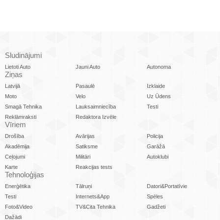
Sludinājumi
Lietoti Auto
Jauni Auto
Autonoma
Ziņas
Latvijā
Pasaulē
Izklaide
Moto
Velo
Uz Ūdens
Smagā Tehnika
Lauksaimniecība
Testi
Reklāmraksti
Redaktora Izvēle
Vīriem
Drošība
Avārijas
Policija
Akadēmija
Satiksme
Garāžā
Ceļojumi
Militāri
Autoklubi
Karte
Reakcijas tests
Tehnoloģijas
Enerģētika
Tālruņi
Datori&Portatīvie
Testi
Internets&App
Spēles
Foto&Video
TV&Cita Tehnika
Gadžeti
Dažādi