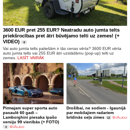
3600 EUR pret 255 EUR? Neatradu auto jumta telts
priekšrocības pret ātri būvējamo telti uz zemes! (+
VIDEO)
8
Vai auto jumta telts patiešām ir tās cenas vērta? 3600 EUR vērta
auto jumta telts vai 255 EUR ātri uzstādāmu (pop-up) telti uz
zemes.
LASĪT VAIRĀK
Pirmajam super sporta auto
Drošībai, ne sodiem - Igaunijā
pasaulē 60 gadi –
par mobilajiem radariem
Lamborghini piesaka īpašo
brīdinās ceļa zimes
12
versiju 99 vienībās (+ FOTO)
3