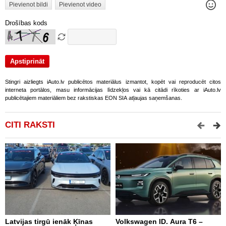
Pievienot bildi
Pievienot video
Drošības kods
Stingri aizliegts iAuto.lv publicētos materiālus izmantot, kopēt vai reproducēt citos
interneta portālos, masu informācijas līdzekļos vai kā citādi rīkoties ar iAuto.lv
publicētajiem materiāliem bez rakstiskas EON SIA atļaujas saņemšanas.
CITI RAKSTI
Latvijas tirgū ienāk Ķīnas
Volkswagen ID. Aura T6 –
F