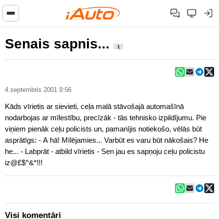
Senais sapnis...
1
4.septembris 2001 9:56
Kāds vīrietis ar sievieti, ceļa malā stāvošajā automašīnā
nodarbojas ar mīlestību, precīzāk - tās tehnisko izpildījumu. Pie
viņiem pienāk ceļu policists un, pamanījis notiekošo, vēlās būt
asprātīgs: - A hā! Mīlējamies... Varbūt es varu būt nākošais? He
he... - Labprāt - atbild vīrietis - Sen jau es sapņoju ceļu policistu
iz@£$^&*!!!
Visi komentāri