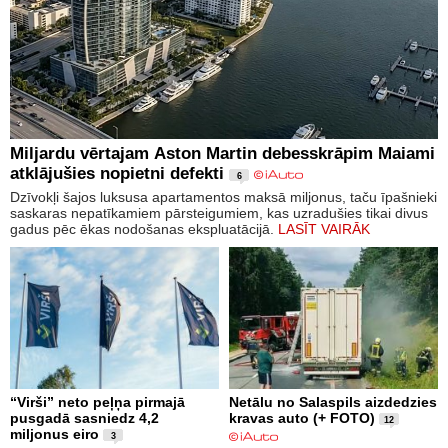
Miljardu vērtajam Aston Martin debesskrāpim Maiami
atklājušies nopietni defekti
6
Dzīvokļi šajos luksusa apartamentos maksā miljonus, taču īpašnieki
saskaras nepatīkamiem pārsteigumiem, kas uzradušies tikai divus
gadus pēc ēkas nodošanas ekspluatācijā.
LASĪT VAIRĀK
“Virši” neto peļņa pirmajā
Netālu no Salaspils aizdedzies
pusgadā sasniedz 4,2
kravas auto (+ FOTO)
12
miljonus eiro
3