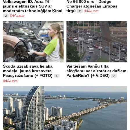
Volkswagen ID. Aura T6 –
No 66 000 eiro - Dodge
jauns elektriskais SUV ar
Charger atgriežas Eiropas
modernām tehnoloģijām Ķīnai
tirgū
2
2
Škoda uzsāk sava lielākā
Vai tiešām Vanšu tilta
modeļa, jaunā krosovera
slēgšanu var aizstāt ar dažiem
Peaq, ražošanu (+ FOTO)
Park&Ride? (+ VIDEO)
1
7