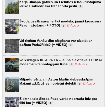
Kārļa Ulmaņa gatves un Lielirbes ielas krustojumā
ierīkos sabiedriskā transporta joslu
7
Škoda uzsāk sava lielākā modeļa, jaunā krosovera
Peaq, ražošanu (+ FOTO)
1
Vai tiešām Vanšu tilta slēgšanu var aizstāt ar
dažiem Park&Ride? (+ VIDEO)
7
Volkswagen ID. Aura T6 – jauns elektriskais SUV ar
modernām tehnoloģijām Ķīnai
2
Miljardu vērtajam Aston Martin debesskrāpim
Maiami atklājušies nopietni defekti
6
Elektriskais Škoda Peaq varēs nobraukt līdz pat
650 km (+ VIDEO)
8