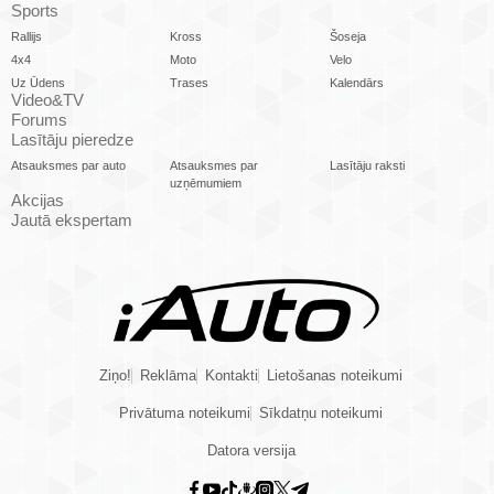
Sports
Rallijs
Kross
Šoseja
4x4
Moto
Velo
Uz Ūdens
Trases
Kalendārs
Video&TV
Forums
Lasītāju pieredze
Atsauksmes par auto
Atsauksmes par
Lasītāju raksti
uzņēmumiem
Akcijas
Jautā ekspertam
Ziņo!
Reklāma
Kontakti
Lietošanas noteikumi
Privātuma noteikumi
Sīkdatņu noteikumi
Datora versija