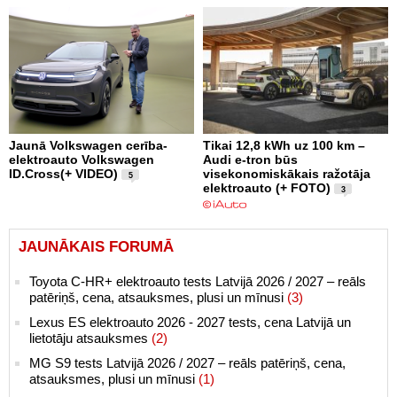
Jaunā Volkswagen cerība-
Tikai 12,8 kWh uz 100 km –
elektroauto Volkswagen
Audi e-tron būs
ID.Cross(+ VIDEO)
visekonomiskākais ražotāja
5
elektroauto (+ FOTO)
3
JAUNĀKAIS FORUMĀ
Toyota C-HR+ elektroauto tests Latvijā 2026 / 2027 – reāls
patēriņš, cena, atsauksmes, plusi un mīnusi
(3)
Lexus ES elektroauto 2026 - 2027 tests, cena Latvijā un
lietotāju atsauksmes
(2)
MG S9 tests Latvijā 2026 / 2027 – reāls patēriņš, cena,
atsauksmes, plusi un mīnusi
(1)