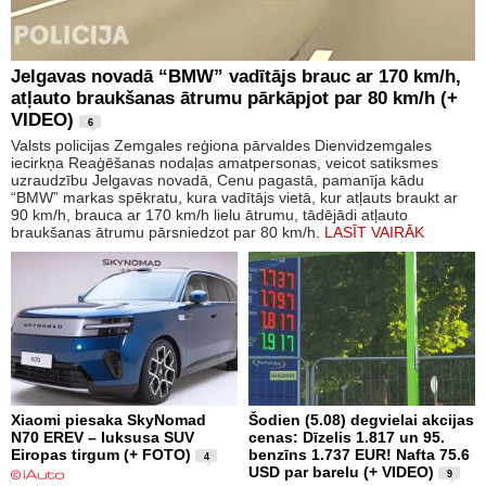
Jelgavas novadā “BMW” vadītājs brauc ar 170 km/h,
atļauto braukšanas ātrumu pārkāpjot par 80 km/h (+
VIDEO)
6
Valsts policijas Zemgales reģiona pārvaldes Dienvidzemgales
iecirkņa Reaģēšanas nodaļas amatpersonas, veicot satiksmes
uzraudzību Jelgavas novadā, Cenu pagastā, pamanīja kādu
“BMW” markas spēkratu, kura vadītājs vietā, kur atļauts braukt ar
90 km/h, brauca ar 170 km/h lielu ātrumu, tādējādi atļauto
braukšanas ātrumu pārsniedzot par 80 km/h.
LASĪT VAIRĀK
Xiaomi piesaka SkyNomad
Šodien (5.08) degvielai akcijas
N70 EREV – luksusa SUV
cenas: Dīzelis 1.817 un 95.
Eiropas tirgum (+ FOTO)
benzīns 1.737 EUR! Nafta 75.6
4
USD par barelu (+ VIDEO)
9