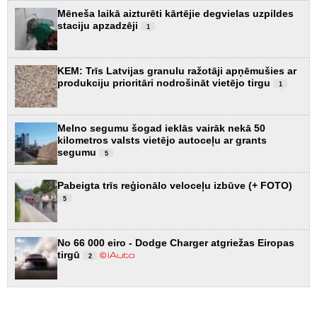
Mēneša laikā aizturēti kārtējie degvielas uzpildes
staciju apzadzēji
1
KEM: Trīs Latvijas granulu ražotāji apņēmušies ar
produkciju prioritāri nodrošināt vietējo tirgu
1
Melno segumu šogad ieklās vairāk nekā 50
kilometros valsts vietējo autoceļu ar grants
segumu
5
Pabeigta trīs reģionālo veloceļu izbūve (+ FOTO)
5
No 66 000 eiro - Dodge Charger atgriežas Eiropas
tirgū
2