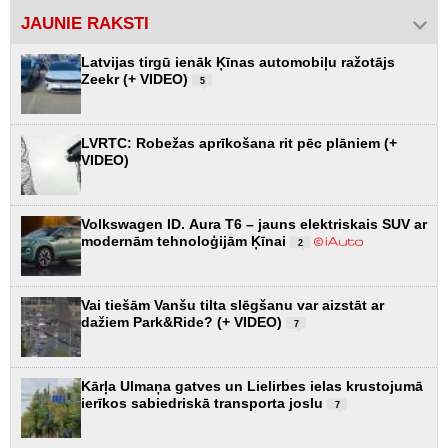
JAUNIE RAKSTI
Latvijas tirgū ienāk Ķīnas automobiļu ražotājs
Zeekr (+ VIDEO)
5
LVRTC: Robežas aprīkošana rit pēc plāniem (+
VIDEO)
Volkswagen ID. Aura T6 – jauns elektriskais SUV ar
modernām tehnoloģijām Ķīnai
2
Vai tiešām Vanšu tilta slēgšanu var aizstāt ar
dažiem Park&Ride? (+ VIDEO)
7
Kārļa Ulmaņa gatves un Lielirbes ielas krustojumā
ierīkos sabiedriskā transporta joslu
7