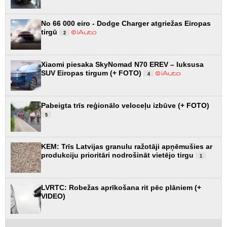
No 66 000 eiro - Dodge Charger atgriežas Eiropas
tirgū
2
Xiaomi piesaka SkyNomad N70 EREV – luksusa
SUV Eiropas tirgum (+ FOTO)
4
Pabeigta trīs reģionālo veloceļu izbūve (+ FOTO)
5
KEM: Trīs Latvijas granulu ražotāji apņēmušies ar
produkciju prioritāri nodrošināt vietējo tirgu
1
LVRTC: Robežas aprīkošana rit pēc plāniem (+
VIDEO)