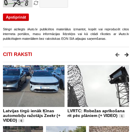
Stingri aizliegts iAuto.lv publicētos materiālus izmantot, kopēt vai reproducēt citos
interneta portālos, masu informācijas līdzekļos vai kā citādi rīkoties ar iAuto.lv
publicētajiem materiāliem bez rakstiskas EON SIA atļaujas saņemšanas.
CITI RAKSTI
Latvijas tirgū ienāk Ķīnas
LVRTC: Robežas aprīkošana
M
automobiļu ražotājs Zeekr (+
rit pēc plāniem (+ VIDEO)
v
1
VIDEO)
v
6
g