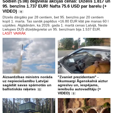
Šodien (5.08) degvielai akcijas cenas: Dīzelis 1.817 un
95. benzīns 1.737 EUR! Nafta 75.6 USD par barelu (+
VIDEO)
9
Dīzelis dārgāks par 28 centiem, bet 95. benzīns par 20 centiem
kopš 1. marta. Tas sanāk papildus +16.80 EUR klāt pie manas 60 l
uzpildes. Atgādinām, ka 2026. gada 1. martā cenas Latvijā, Neste
Lielupes DUS dīzeļdegvielai un 95. benzīnam bija 1.537 EUR.
LASĪT VAIRĀK
Aizsardzības ministrs norāda
"Zvaniet prezidentam" -
uz nepieciešamību Latvijai
likumsargi Āgenskalnā aiztur
sagādāt savas spārnotās un
agresīvu un, iespējams,
ballistiskās raķetes
iereibušu autovadītāju (+
11
VIDEO)
3