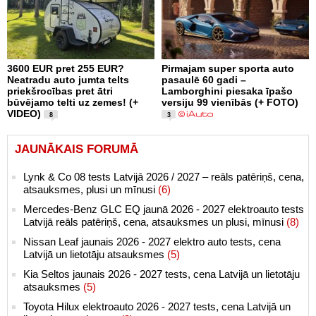
3600 EUR pret 255 EUR?
Pirmajam super sporta auto
Neatradu auto jumta telts
pasaulē 60 gadi –
priekšrocības pret ātri
Lamborghini piesaka īpašo
būvējamo telti uz zemes! (+
versiju 99 vienībās (+ FOTO)
VIDEO)
8
3
JAUNĀKAIS FORUMĀ
Lynk & Co 08 tests Latvijā 2026 / 2027 – reāls patēriņš, cena,
atsauksmes, plusi un mīnusi
(6)
Mercedes-Benz GLC EQ jaunā 2026 - 2027 elektroauto tests
Latvijā reāls patēriņš, cena, atsauksmes un plusi, mīnusi
(8)
Nissan Leaf jaunais 2026 - 2027 elektro auto tests, cena
Latvijā un lietotāju atsauksmes
(5)
Kia Seltos jaunais 2026 - 2027 tests, cena Latvijā un lietotāju
atsauksmes
(5)
Toyota Hilux elektroauto 2026 - 2027 tests, cena Latvijā un