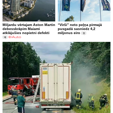
Miljardu vērtajam Aston Martin
“Virši” neto peļņa pirmajā
debesskrāpim Maiami
pusgadā sasniedz 4,2
atklājušies nopietni defekti
miljonus eiro
3
6