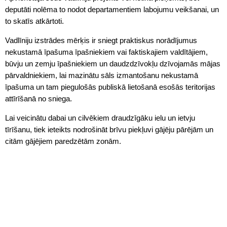
deputāti nolēma to nodot departamentiem labojumu veikšanai, un
to skatīs atkārtoti.
Vadlīniju izstrādes mērķis ir sniegt praktiskus norādījumus
nekustamā īpašuma īpašniekiem vai faktiskajiem valdītājiem,
būvju un zemju īpašniekiem un daudzdzīvokļu dzīvojamās mājas
pārvaldniekiem, lai mazinātu sāls izmantošanu nekustamā
īpašuma un tam piegulošās publiskā lietošanā esošās teritorijas
attīrīšanā no sniega.
Lai veicinātu dabai un cilvēkiem draudzīgāku ielu un ietvju
tīrīšanu, tiek ieteikts nodrošināt brīvu piekļuvi gājēju pārējām un
citām gājējiem paredzētām zonām.