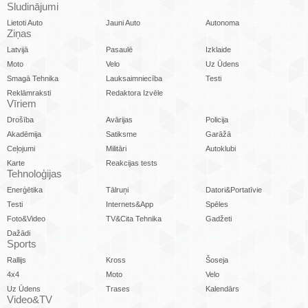
Sludinājumi
Lietoti Auto
Jauni Auto
Autonoma
Ziņas
Latvijā
Pasaulē
Izklaide
Moto
Velo
Uz Ūdens
Smagā Tehnika
Lauksaimniecība
Testi
Reklāmraksti
Redaktora Izvēle
Vīriem
Drošība
Avārijas
Policija
Akadēmija
Satiksme
Garāžā
Ceļojumi
Militāri
Autoklubi
Karte
Reakcijas tests
Tehnoloģijas
Enerģētika
Tālruņi
Datori&Portatīvie
Testi
Internets&App
Spēles
Foto&Video
TV&Cita Tehnika
Gadžeti
Dažādi
Sports
Rallijs
Kross
Šoseja
4x4
Moto
Velo
Uz Ūdens
Trases
Kalendārs
Video&TV