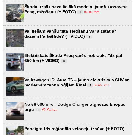
Škoda uzsāk sava lielākā modeļa, jaunā krosovera
Peaq, ražošanu (+ FOTO)
1
Vai tiešām Vanšu tilta slēgšanu var aizstāt ar
dažiem Park&Ride? (+ VIDEO)
9
Elektriskais Škoda Peaq varēs nobraukt līdz pat
650 km (+ VIDEO)
8
Volkswagen ID. Aura T6 – jauns elektriskais SUV ar
modernām tehnoloģijām Ķīnai
2
No 66 000 eiro - Dodge Charger atgriežas Eiropas
tirgū
3
Pabeigta trīs reģionālo veloceļu izbūve (+ FOTO)
6