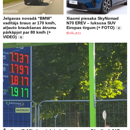
Jelgavas novadā “BMW”
Xiaomi piesaka SkyNomad
vadītājs brauc ar 170 km/h,
N70 EREV – luksusa SUV
atļauto braukšanas ātrumu
Eiropas tirgum (+ FOTO)
4
pārkāpjot par 80 km/h (+
VIDEO)
6