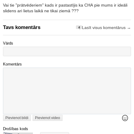
Vai tie "prātvēderiem" kads ir pastastījis ka CHA pie mums ir ideāli
slidens ari lietus laikā ne tikai ziemā ???
Tavs komentārs
Lasīt visus komentārus →
4
Vārds
Komentārs
Pievienot bildi
Pievienot video
Drošības kods