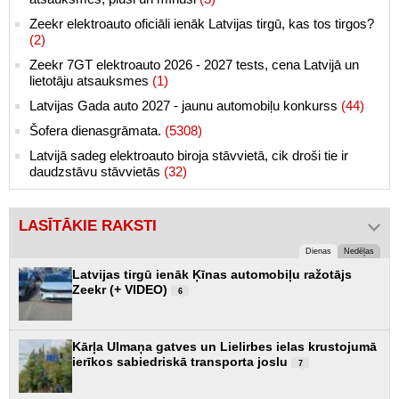
Zeekr elektroauto oficiāli ienāk Latvijas tirgū, kas tos tirgos?
(2)
Zeekr 7GT elektroauto 2026 - 2027 tests, cena Latvijā un
lietotāju atsauksmes
(1)
Latvijas Gada auto 2027 - jaunu automobiļu konkurss
(44)
Šofera dienasgrāmata.
(5308)
Latvijā sadeg elektroauto biroja stāvvietā, cik droši tie ir
daudzstāvu stāvvietās
(32)
LASĪTĀKIE RAKSTI
Dienas
Nedēļas
Latvijas tirgū ienāk Ķīnas automobiļu ražotājs
Zeekr (+ VIDEO)
6
Kārļa Ulmaņa gatves un Lielirbes ielas krustojumā
ierīkos sabiedriskā transporta joslu
7