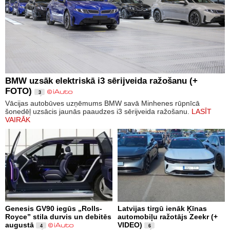
BMW uzsāk elektriskā i3 sērijveida ražošanu (+
FOTO)
3
Vācijas autobūves uzņēmums BMW savā Minhenes rūpnīcā
šonedēļ uzsācis jaunās paaudzes i3 sērijveida ražošanu.
LASĪT
VAIRĀK
Genesis GV90 iegūs „Rolls-
Latvijas tirgū ienāk Ķīnas
Royce” stila durvis un debitēs
automobiļu ražotājs Zeekr (+
augustā
VIDEO)
4
6