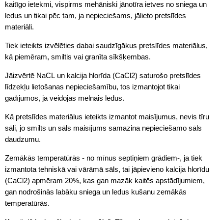
kaitīgo ietekmi, vispirms mehāniski jānotīra ietves no sniega un
ledus un tikai pēc tam, ja nepieciešams, jālieto pretslīdes
materiāli.
Tiek ieteikts izvēlēties dabai saudzīgākus pretslīdes materiālus,
kā piemēram, smiltis vai granīta sīkšķembas.
Jāizvērtē NaCL un kalcija hlorīda (CaCl2) saturošo pretslīdes
līdzekļu lietošanas nepieciešamību, tos izmantojot tikai
gadījumos, ja veidojas melnais ledus.
Kā pretslīdes materiālus ieteikts izmantot maisījumus, nevis tīru
sāli, jo smilts un sāls maisījums samazina nepieciešamo sāls
daudzumu.
Zemākās temperatūrās - no mīnus septiņiem grādiem-, ja tiek
izmantota tehniskā vai vārāmā sāls, tai jāpievieno kalcija hlorīdu
(CaCl2) apmēram 20%, kas gan mazāk kaitēs apstādījumiem,
gan nodrošinās labāku sniega un ledus kušanu zemākās
temperatūrās.