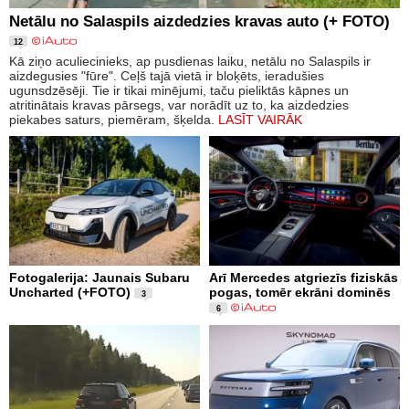
Netālu no Salaspils aizdedzies kravas auto (+ FOTO)
12
Kā ziņo aculiecinieks, ap pusdienas laiku, netālu no Salaspils ir
aizdegusies "fūre". Ceļš tajā vietā ir bloķēts, ieradušies
ugunsdzēsēji. Tie ir tikai minējumi, taču pieliktās kāpnes un
atritinātais kravas pārsegs, var norādīt uz to, ka aizdedzies
piekabes saturs, piemēram, šķelda.
LASĪT VAIRĀK
Fotogalerija: Jaunais Subaru
Arī Mercedes atgriezīs fiziskās
Uncharted (+FOTO)
pogas, tomēr ekrāni dominēs
3
6