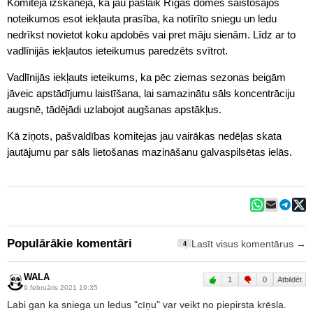
Komitejā izskanēja, ka jau pašlaik Rīgas domes saistošajos
noteikumos esot iekļauta prasība, ka notīrīto sniegu un ledu
nedrīkst novietot koku apdobēs vai pret māju sienām. Līdz ar to
vadlīnijās iekļautos ieteikumus paredzēts svītrot.
Vadlīnijās iekļauts ieteikums, ka pēc ziemas sezonas beigām
jāveic apstādījumu laistīšana, lai samazinātu sāls koncentrāciju
augsnē, tādējādi uzlabojot augšanas apstākļus.
Kā ziņots, pašvaldības komitejas jau vairākas nedēļas skata
jautājumu par sāls lietošanas mazināšanu galvaspilsētas ielās.
Populārākie komentāri
Lasīt visus komentārus →
4
WALA
1
0
Atbildēt
9.februāris 2021 19:35
Labi gan ka sniega un ledus "cīņu" var veikt no piepirsta krēsla.