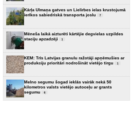
Kārļa Ulmaņa gatves un Lielirbes ielas krustojumā
ierīkos sabiedriskā transporta joslu
7
Mēneša laikā aizturēti kārtējie degvielas uzpildes
staciju apzadzēji
1
KEM: Trīs Latvijas granulu ražotāji apņēmušies ar
produkciju prioritāri nodrošināt vietējo tirgu
1
Melno segumu šogad ieklās vairāk nekā 50
kilometros valsts vietējo autoceļu ar grants
segumu
6