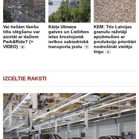
Vai tiešām Vanšu
Kārļa Ulmaņa
KEM: Trīs Latvijas
tilta slēgšanu var
gatves un Lielirbes
granulu ražotāji
“
aizstāt ar dažiem
ielas krustojumā
apņēmušies ar
p
Park&Ride? (+
ierīkos sabiedriskā
produkciju prioritāri
s
VIDEO)
transporta joslu
nodrošināt vietējo
m
9
7
tirgu
1
IZCELTIE RAKSTI