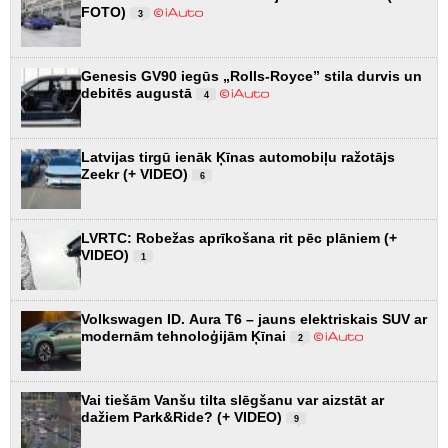
FOTO)
3
Genesis GV90 iegūs „Rolls-Royce” stila durvis un
debitēs augustā
4
Latvijas tirgū ienāk Ķīnas automobiļu ražotājs
Zeekr (+ VIDEO)
6
LVRTC: Robežas aprīkošana rit pēc plāniem (+
VIDEO)
1
Volkswagen ID. Aura T6 – jauns elektriskais SUV ar
modernām tehnoloģijām Ķīnai
2
Vai tiešām Vanšu tilta slēgšanu var aizstāt ar
dažiem Park&Ride? (+ VIDEO)
9