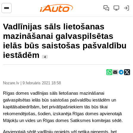
Vadlīnijas sāls lietošanas
mazināšanai galvaspilsētas
ielās būs saistošas pašvaldību
iestādēm
4
Nozare.lv | 9.februāris 2021 18:58
Rīgas domes vadlīnijas sāls lietošanas mazināšanai
galvaspilsētas ielās būs saistošas pašvaldību iestādēm un
kapitālsabiedrībām, bet privātīpašniekiem tās būs tikai
rekomendējošas, šodien, izskanēja Rīgas domes apvienotajā
Mājokļu un vides un Rīgas domes Satiksmes komitejas sēdē.
Apvienotajā sēdē vadlīniju projekts vēl netika pieņemts, bet