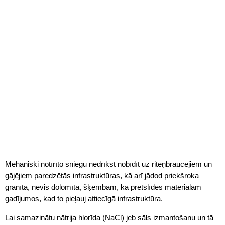
Mehāniski notīrīto sniegu nedrīkst nobīdīt uz riteņbraucējiem un
gājējiem paredzētās infrastruktūras, kā arī jādod priekšroka
granīta, nevis dolomīta, šķembām, kā pretslīdes materiālam
gadījumos, kad to pieļauj attiecīgā infrastruktūra.
Lai samazinātu nātrija hlorīda (NaCl) jeb sāls izmantošanu un tā