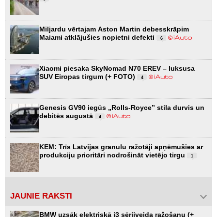
Miljardu vērtajam Aston Martin debesskrāpim
Maiami atklājušies nopietni defekti
6
Xiaomi piesaka SkyNomad N70 EREV – luksusa
SUV Eiropas tirgum (+ FOTO)
4
Genesis GV90 iegūs „Rolls-Royce” stila durvis un
debitēs augustā
4
KEM: Trīs Latvijas granulu ražotāji apņēmušies ar
produkciju prioritāri nodrošināt vietējo tirgu
1
JAUNIE RAKSTI
BMW uzsāk elektriskā i3 sērijveida ražošanu (+