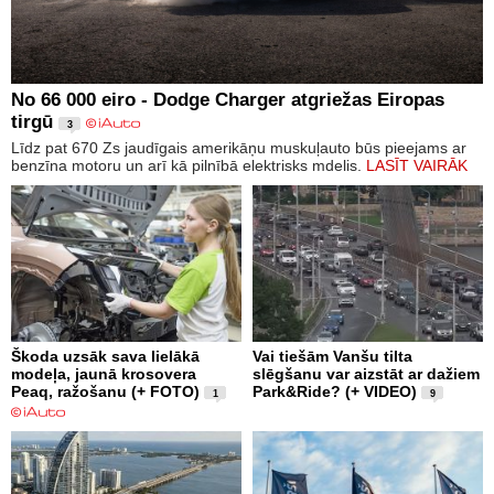
No 66 000 eiro - Dodge Charger atgriežas Eiropas
tirgū
3
Līdz pat 670 Zs jaudīgais amerikāņu muskuļauto būs pieejams ar
benzīna motoru un arī kā pilnībā elektrisks mdelis.
LASĪT VAIRĀK
Škoda uzsāk sava lielākā
Vai tiešām Vanšu tilta
modeļa, jaunā krosovera
slēgšanu var aizstāt ar dažiem
Peaq, ražošanu (+ FOTO)
Park&Ride? (+ VIDEO)
1
9