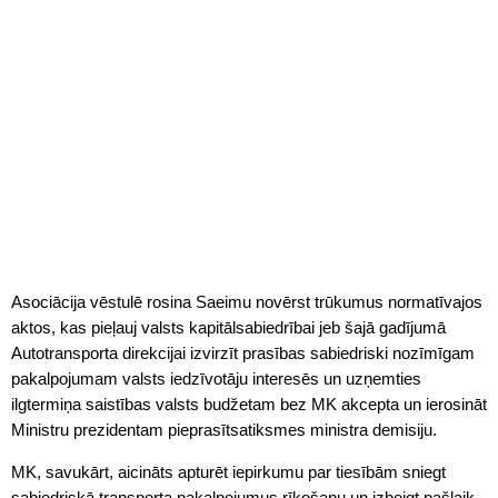
Asociācija vēstulē rosina Saeimu novērst trūkumus normatīvajos
aktos, kas pieļauj valsts kapitālsabiedrībai jeb šajā gadījumā
Autotransporta direkcijai izvirzīt prasības sabiedriski nozīmīgam
pakalpojumam valsts iedzīvotāju interesēs un uzņemties
ilgtermiņa saistības valsts budžetam bez MK akcepta un ierosināt
Ministru prezidentam pieprasītsatiksmes ministra demisiju.
MK, savukārt, aicināts apturēt iepirkumu par tiesībām sniegt
sabiedriskā transporta pakalpojumus rīkošanu un izbeigt pašlaik