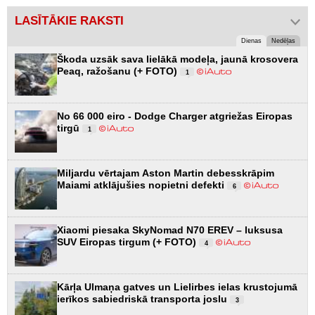
LASĪTĀKIE RAKSTI
Dienas
Nedēļas
Škoda uzsāk sava lielākā modeļa, jaunā krosovera
Peaq, ražošanu (+ FOTO)
1
No 66 000 eiro - Dodge Charger atgriežas Eiropas
tirgū
1
Miljardu vērtajam Aston Martin debesskrāpim
Maiami atklājušies nopietni defekti
6
Xiaomi piesaka SkyNomad N70 EREV – luksusa
SUV Eiropas tirgum (+ FOTO)
4
Kārļa Ulmaņa gatves un Lielirbes ielas krustojumā
ierīkos sabiedriskā transporta joslu
3