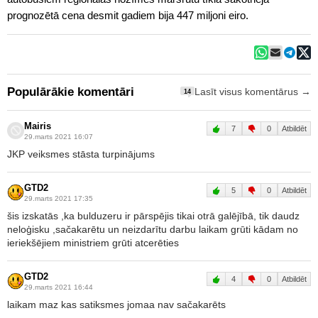
prognozētā cena desmit gadiem bija 447 miljoni eiro.
Populārākie komentāri
Lasīt visus komentārus →
14
Mairis
7
0
Atbildēt
29.marts 2021 16:07
JKP veiksmes stāsta turpinājums
GTD2
5
0
Atbildēt
29.marts 2021 17:35
šis izskatās ,ka bulduzeru ir pārspējis tikai otrā galējībā, tik daudz
neloģisku ,sačakarētu un neizdarītu darbu laikam grūti kādam no
ieriekšējiem ministriem grūti atcerēties
GTD2
4
0
Atbildēt
29.marts 2021 16:44
laikam maz kas satiksmes jomaa nav sačakarēts