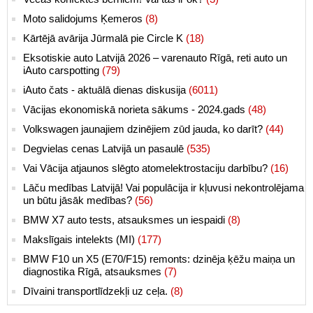
Moto salidojums Ķemeros
(8)
Kārtējā avārija Jūrmalā pie Circle K
(18)
Eksotiskie auto Latvijā 2026 – varenauto Rīgā, reti auto un
iAuto carspotting
(79)
iAuto čats - aktuālā dienas diskusija
(6011)
Vācijas ekonomiskā norieta sākums - 2024.gads
(48)
Volkswagen jaunajiem dzinējiem zūd jauda, ko darīt?
(44)
Degvielas cenas Latvijā un pasaulē
(535)
Vai Vācija atjaunos slēgto atomelektrostaciju darbību?
(16)
Lāču medības Latvijā! Vai populācija ir kļuvusi nekontrolējama
un būtu jāsāk medības?
(56)
BMW X7 auto tests, atsauksmes un iespaidi
(8)
Makslīgais intelekts (MI)
(177)
BMW F10 un X5 (E70/F15) remonts: dzinēja ķēžu maiņa un
diagnostika Rīgā, atsauksmes
(7)
Dīvaini transportlīdzekļi uz ceļa.
(8)