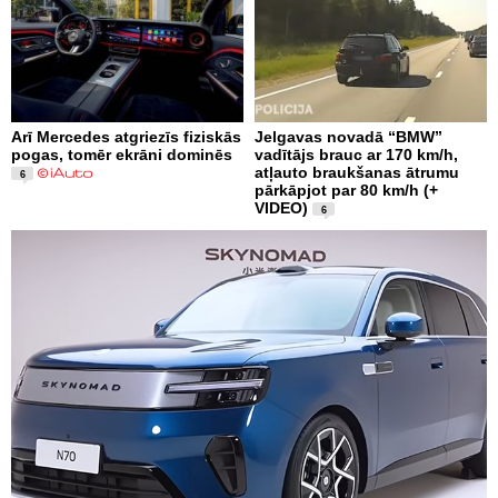
Arī Mercedes atgriezīs fiziskās
Jelgavas novadā “BMW”
pogas, tomēr ekrāni dominēs
vadītājs brauc ar 170 km/h,
atļauto braukšanas ātrumu
6
pārkāpjot par 80 km/h (+
VIDEO)
6