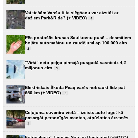
Vai tiešām Vanšu tilta slēgšanu var aizstāt ar
dažiem Park&Ride? (+ VIDEO)
4
Pēc postošās krusas Saulkrastu pusē – desmitiem
bojātu automašīnu un zaudējumi ap 100 000 eiro
2
“Virši” neto peļņa pirmajā pusgadā sasniedz 4,2
miljonus eiro
3
Elektriskais Škoda Peaq varēs nobraukt līdz pat
650 km (+ VIDEO)
8
Ceļojuma suvenīru vietā – izsists auto logs: kā
pasargāt personīgās mantas, atpūšoties ārzemēs
1
Fotogalerija: Jaunais Subaru Uncharted (+FOTO)