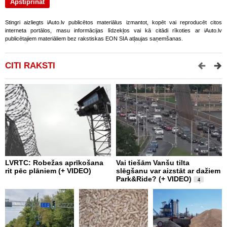
Stingri aizliegts iAuto.lv publicētos materiālus izmantot, kopēt vai reproducēt citos
interneta portālos, masu informācijas līdzekļos vai kā citādi rīkoties ar iAuto.lv
publicētajiem materiāliem bez rakstiskas EON SIA atļaujas saņemšanas.
CITI RAKSTI
LVRTC: Robežas aprīkošana
Vai tiešām Vanšu tilta
P
rit pēc plāniem (+ VIDEO)
slēgšanu var aizstāt ar dažiem
v
Park&Ride? (+ VIDEO)
4