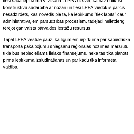
tieši šāda iepirkuma virzīšanā". LPPA uzsver, ka nav notikusi
konstruktīva sadarbība ar nozari un tieši LPPA viedoklis palicis
nesadzirdēts, kas novedis pie tā, ka iepirkums "tiek lāpīts" caur
administratīvajiem pārsūdzības procesiem, tādejādi nelietderīgi
tērējot gan valsts pārvaldes iestāžu resursus.
Tāpat LPPA vēstulē pauž, ka līgumiem iepirkumā par sabiedriskā
transporta pakalpojumu sniegšanu reģionālās nozīmes maršrutu
tīklā būs nepieciešams lielāks finansējums, nekā tas tika plānots
pirms iepirkuma izsludināšanas un par kādu tika informēta
valdība.