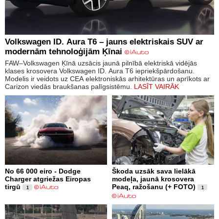
Volkswagen ID. Aura T6 – jauns elektriskais SUV ar
modernām tehnoloģijām Ķīnai
FAW–Volkswagen Ķīnā uzsācis jaunā pilnībā elektriskā vidējās
klases krosovera Volkswagen ID. Aura T6 iepriekšpārdošanu.
Modelis ir veidots uz CEA elektroniskās arhitektūras un aprīkots ar
Carizon viedās braukšanas palīgsistēmu.
LASĪT VAIRĀK
No 66 000 eiro - Dodge
Škoda uzsāk sava lielākā
Charger atgriežas Eiropas
modeļa, jaunā krosovera
tirgū
Peaq, ražošanu (+ FOTO)
1
1