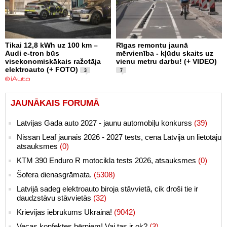
Tikai 12,8 kWh uz 100 km –
Rīgas remontu jaunā
Audi e-tron būs
mērvienība - kļūdu skaits uz
visekonomiskākais ražotāja
vienu metru darbu! (+ VIDEO)
elektroauto (+ FOTO)
3
7
JAUNĀKAIS FORUMĀ
Latvijas Gada auto 2027 - jaunu automobiļu konkurss
(39)
Nissan Leaf jaunais 2026 - 2027 tests, cena Latvijā un lietotāju
atsauksmes
(0)
KTM 390 Enduro R motocikla tests 2026, atsauksmes
(0)
Šofera dienasgrāmata.
(5308)
Latvijā sadeg elektroauto biroja stāvvietā, cik droši tie ir
daudzstāvu stāvvietās
(32)
Krievijas iebrukums Ukrainā!
(9042)
Vecas konfektes bērniem! Vai tas ir ok?
(3)