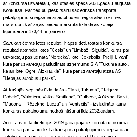
ar konkursa uzvarētāju, kas stāsies spēkā 2021.gada 1.augustā.
Konkursā "Par tiesību piešķiršanu sabiedriskā transporta
pakalpojumu sniegšanai ar autobusiem reģionālās nozīmes
maršrutu tīklā" šajās piecās maršruta tīkla daļās kopējā
līgumcena ir 179,44 miljoni eiro.
Savukārt četrās lotēs rezultāti ir apstrīdēti, tostarp konkursa
rezultāti apstrīdēti lotēs "Cēsis" un "Limbaži, Sigulda", kurās par
uzvarētāju pasludināta "Nordeka", lotē "Jēkabpils, Preiļi, Līvāni",
kurā par uzvarētāju pasludināts uzņēmums SIA "Tukuma auto",
kā arī lotē "Ogre, Aizkraukle", kurā par uzvarētāju atzīta AS
"Liepājas autobusu parks".
Atlikušajās septiņās tīkla daļās - "Talsi, Tukums", "Jelgava,
Dobele", "Valmiera, Valka, Smiltene", "Gulbene, Alūksne, Balvi",
"Madona", "Rēzekne, Ludza" un "Ventspils" - izsludināts jauns
konkurss pakalpojumu nodrošināšanai līdz 2032.gadam.
Autotransporta direkcijas 2019.gada jūlijā izsludinātā iepirkuma
konkursa par sabiedriskā transporta pakalpojumu sniegšanu ar
autobusiem reģionālās nozīmes maršrutu tīklā sākotnējā