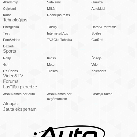
Akadēmija
Satiksme
Garāžā
Ceļojumi
Militāri
Autoklubi
Karte
Reakcijas tests
Tehnoloģijas
Enerģētika
Tālruņi
Datori&Portatīvie
Testi
Internets&App
Spēles
Foto&Video
TV&Cita Tehnika
Gadžeti
Dažādi
Sports
Rallijs
Kross
Šoseja
4x4
Moto
Velo
Uz Ūdens
Trases
Kalendārs
Video&TV
Forums
Lasītāju pieredze
Atsauksmes par auto
Atsauksmes par
Lasītāju raksti
uzņēmumiem
Akcijas
Jautā ekspertam