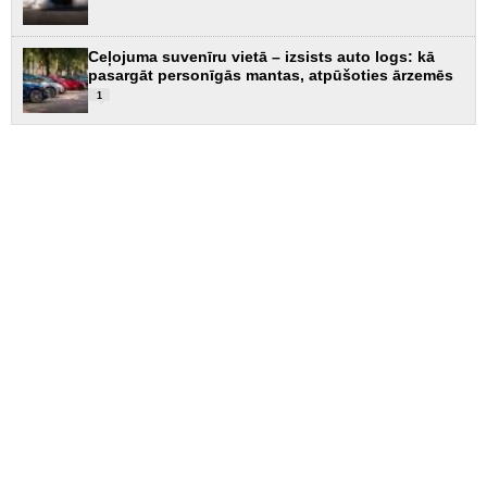
Ceļojuma suvenīru vietā – izsists auto logs: kā
pasargāt personīgās mantas, atpūšoties ārzemēs
1