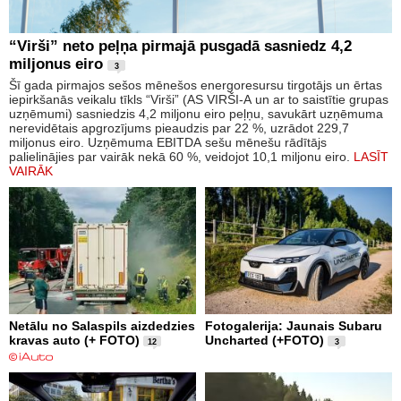
“Virši” neto peļņa pirmajā pusgadā sasniedz 4,2
miljonus eiro
3
Šī gada pirmajos sešos mēnešos energoresursu tirgotājs un ērtas
iepirkšanās veikalu tīkls “Virši” (AS VIRŠI-A un ar to saistītie grupas
uzņēmumi) sasniedzis 4,2 miljonu eiro peļņu, savukārt uzņēmuma
nerevidētais apgrozījums pieaudzis par 22 %, uzrādot 229,7
miljonus eiro. Uzņēmuma EBITDA sešu mēnešu rādītājs
palielinājies par vairāk nekā 60 %, veidojot 10,1 miljonu eiro.
LASĪT
VAIRĀK
Netālu no Salaspils aizdedzies
Fotogalerija: Jaunais Subaru
kravas auto (+ FOTO)
Uncharted (+FOTO)
12
3