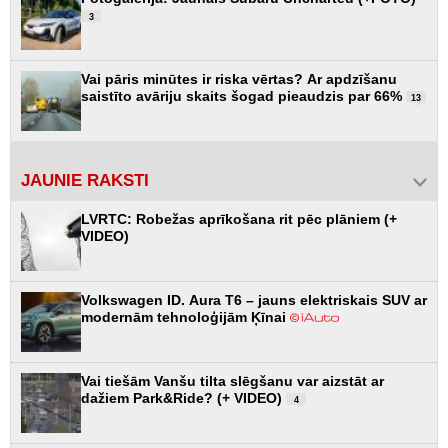
3
Vai pāris minūtes ir riska vērtas? Ar apdzīšanu
saistīto avāriju skaits šogad pieaudzis par 66%
13
JAUNIE RAKSTI
LVRTC: Robežas aprīkošana rit pēc plāniem (+
VIDEO)
Volkswagen ID. Aura T6 – jauns elektriskais SUV ar
modernām tehnoloģijām Ķīnai
Vai tiešām Vanšu tilta slēgšanu var aizstāt ar
dažiem Park&Ride? (+ VIDEO)
4