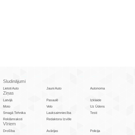
Sludinājumi
Lietoti Auto
Jauni Auto
Autonoma
Ziņas
Latvijā
Pasaulē
Izklaide
Moto
Velo
Uz Ūdens
Smagā Tehnika
Lauksaimniecība
Testi
Reklāmraksti
Redaktora Izvēle
Vīriem
Drošība
Avārijas
Policija