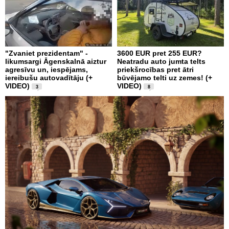
"Zvaniet prezidentam" -
3600 EUR pret 255 EUR?
likumsargi Āgenskalnā aiztur
Neatradu auto jumta telts
agresīvu un, iespējams,
priekšrocības pret ātri
iereibušu autovadītāju (+
būvējamo telti uz zemes! (+
VIDEO)
VIDEO)
3
8