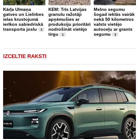
Kārļa Ulmaņa
KEM: Trīs Latvijas
Melno segumu
F
gatves un Lielirbes
granulu ražotāji
šogad ieklās vairāk
J
ielas krustojumā
apņēmušies ar
nekā 50 kilometros
U
ierīkos sabiedriskā
produkciju prioritāri
valsts vietējo
transporta joslu
nodrošināt vietējo
autoceļu ar grants
3
tirgu
segumu
1
3
IZCELTIE RAKSTI