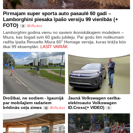
Pirmajam super sporta auto pasaulē 60 gadi –
Lamborghini piesaka īpašo versiju 99 vienībās (+
FOTO)
3
Lamborghini godina vienu no saviem ikoniskākajiem modeļiem –
Miura, kas šogad svin 60 gadu jubileju. Par godu šim notikumam
radīta īpaša Revuelto Miura 60° Homage versija, kuras tirāža būs
tikai 99 eksemplāri.
LASĪT VAIRĀK
Drošībai, ne sodiem - Igaunijā
Jaunā Volkswagen cerība-
par mobilajiem radariem
elektroauto Volkswagen
brīdinās ceļa zimes
ID.Cross(+ VIDEO)
12
5