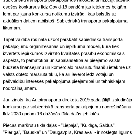
esošos konkursus līdz Covid-19 pandēmijas ietekmes beigām,
lemt par jauna konkursa nolikumu izstrādi, kas balstīts uz
aktuāliem datiem atbilstoši Sabiedriskā transporta pakalpojuma
likumam.
Tāpat valdība rosināta uzdot pārskatīt sabiedriskā transporta
pakalpojumu organizēšanas un iepirkuma modeli, kurā tiek
izvērtēts iepirkumos izvirzīto kvalitātes prasību ekonomiskais
aspekts, to pamatotība un sabalansētība ar pieejamo valsts
budžeta finansējumu un komerciālo maršrutu finanšu ietekme uz
valsts dotēto maršruta tīklu, kā arī ievērot iedzīvotāju un
pašvaldību intereses pakalpojuma pieejamībai un tehniskajam
nodrošinājumam.
Jau ziņots, ka Autotransporta direkcija 2019.gada jūlijā izsludināja
konkursu par sabiedriskā transporta pakalpojumu nodrošināšanu
līdz 2030.gadam 16 dažādās tīkla daļās jeb lotēs.
Piecās maršrutu tīkla daļās - "Liepāja", "Kuldīga, Saldus",
"Pierīga", "Bauska" un "Daugavpils, Krāslava" - ir noslēgts līgums