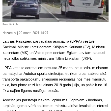
Foto: iAuto.lv
Nozare.lv | 29.marts 2021 14:27
Latvijas Pasažieru pārvadātāju asociācija (LPPA) vēstulē
Saeimai, Ministru prezidentam Krišjānim Kariņam (JV), Ministru
kabinetam (MK) un Valsts prezidentam Egilam Levitam paudusi
neuzticību satiksmes ministram Tālim Linkaitam (JKP).
LPPA vēstule adresātiem nosūtīta 25.martā, neuzticību ministram
pamatojot ar Autotransporta direkcijas iepirkumu par sabiedriskā
transporta pakalpojumu sniegšanu reģionālās nozīmes maršrutu
tīklā, kas pirmo reizi izsludināts 2019.gada jūlijā, un pašlaik no 16
tīkla daļām līgums noslēgts piecās.
Asociācijas pārstāvju ieskatā, iepirkums, "joprojām klibodams,
turpinās, ņemot vērā satiksmes ministra aktīvo iesaisti un interesi