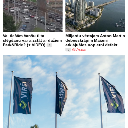
Vai tiešām Vanšu tilta
Miljardu vērtajam Aston Martin
slēgšanu var aizstāt ar dažiem
debesskrāpim Maiami
Park&Ride? (+ VIDEO)
atklājušies nopietni defekti
4
6