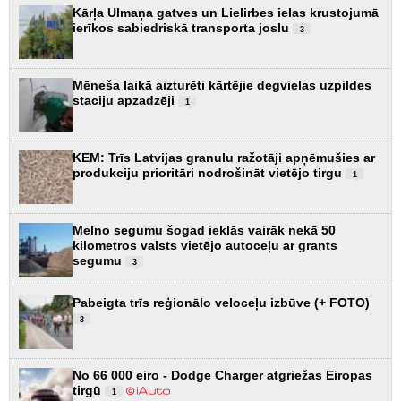
Kārļa Ulmaņa gatves un Lielirbes ielas krustojumā
ierīkos sabiedriskā transporta joslu
3
Mēneša laikā aizturēti kārtējie degvielas uzpildes
staciju apzadzēji
1
KEM: Trīs Latvijas granulu ražotāji apņēmušies ar
produkciju prioritāri nodrošināt vietējo tirgu
1
Melno segumu šogad ieklās vairāk nekā 50
kilometros valsts vietējo autoceļu ar grants
segumu
3
Pabeigta trīs reģionālo veloceļu izbūve (+ FOTO)
3
No 66 000 eiro - Dodge Charger atgriežas Eiropas
tirgū
1