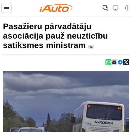
Pasažieru pārvadātāju
asociācija pauž neuzticību
satiksmes ministram
14