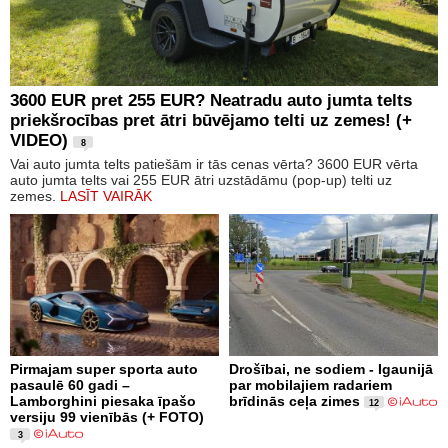
3600 EUR pret 255 EUR? Neatradu auto jumta telts
priekšrocības pret ātri būvējamo telti uz zemes! (+
VIDEO)
8
Vai auto jumta telts patiešām ir tās cenas vērta? 3600 EUR vērta
auto jumta telts vai 255 EUR ātri uzstādāmu (pop-up) telti uz
zemes.
LASĪT VAIRĀK
Pirmajam super sporta auto
Drošībai, ne sodiem - Igaunijā
pasaulē 60 gadi –
par mobilajiem radariem
Lamborghini piesaka īpašo
brīdinās ceļa zimes
12
versiju 99 vienībās (+ FOTO)
3