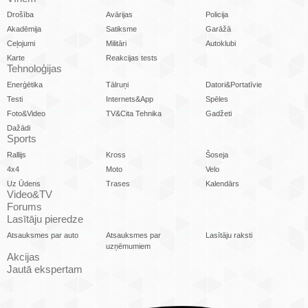
Drošība
Avārijas
Policija
Akadēmija
Satiksme
Garāžā
Ceļojumi
Militāri
Autoklubi
Karte
Reakcijas tests
Tehnoloģijas
Enerģētika
Tālruņi
Datori&Portatīvie
Testi
Internets&App
Spēles
Foto&Video
TV&Cita Tehnika
Gadžeti
Dažādi
Sports
Rallijs
Kross
Šoseja
4x4
Moto
Velo
Uz Ūdens
Trases
Kalendārs
Video&TV
Forums
Lasītāju pieredze
Atsauksmes par auto
Atsauksmes par
Lasītāju raksti
uzņēmumiem
Akcijas
Jautā ekspertam