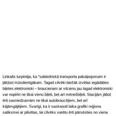
Linkaits turpināja, ka “sabiedriskā transporta pakalpojumam ir
jākļūst mūsdienīgākam. Tagad cilvēki biežāk izvēlas iegādāties
biļetes elektroniski – braucienam ar vilcienu jau tagad elektroniski
var nopirkt ne tikai vienu biļeti, bet arī mēnešbiļeti. Stacijām jābūt
ērti sasniedzamām ne tikai autobraucējiem, bet arī
kājāmgājējiem. Svarīgi, ka ir saskaņoti laika grafiki reģiona
satiksmei ar pilsētas, lai cilvēks varētu ērti pārsēsties no viena