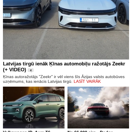
Latvijas tirgū ienāk Ķīnas automobiļu ražotājs Zeekr
(+ VIDEO)
4
Ķīnas autoražotājs "Zeekr" ir vēl viens šīs Āzijas valsts autobūves
uzņēmums, kas ienācis Latvijas tirgū.
LASĪT VAIRĀK