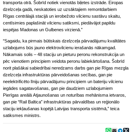
transporta otrā. Šobrīd notiek vienotās biļetes izstrāde. Eiropas
dzelzceļa gadā, neskatoties uz uzsāktajiem remontdarbiem
Rīgas centrālajā stacijā un ierobežoto vilcienu sastāvu skaitu,
centīsimies paplašināt vilcienu satiksmi, piedāvājot papildu
iespējas Madonas un Gulbenes virzienā.”
“Sagaidu, ka pirmais būtiskais dzelzceļa pārvadājumu kvalitātes
uzlabojums būs jauno elektrovilcienu ierašanās nākamgad.
Nākamais solis – 48 staciju un pieturu peronu rekonstrukcija un
pēc vienotiem principiem veidota peronu labiekārtošana. Šobrīd
norit plašākai sabiedrībai neredzams darbs gan pie Rīgas mezgla
dzelzceļa infrastruktūras pārveidošanas secības, gan pie
neelektrificēto līniju pārvadājumu principiem un bateriju vilcienu
iegādes sagatavošanas, gan pie daudziem uzlabojumiem
Pierīgas areālā Atjaunošanas un noturības mehānisma ietvaros,
gan pie “Rail Baltica” infrastruktūras pārvaldības un reģionālo
staciju iekļaušanas kopējā Latvijas transporta sistēmā,” teica
satiksmes ministrs.