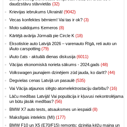
daudzstāvu stāvvietās
(32)
Krievijas iebrukums Ukrainā!
(9042)
Vecas konfektes bērniem! Vai tas ir ok?
(3)
Moto salidojums Ķemeros
(8)
Kārtējā avārija Jūrmalā pie Circle K
(18)
Eksotiskie auto Latvijā 2026 – varenauto Rīgā, reti auto un
iAuto carspotting
(79)
iAuto čats - aktuālā dienas diskusija
(6011)
Vācijas ekonomiskā norieta sākums - 2024.gads
(48)
Volkswagen jaunajiem dzinējiem zūd jauda, ko darīt?
(44)
Degvielas cenas Latvijā un pasaulē
(535)
Vai Vācija atjaunos slēgto atomelektrostaciju darbību?
(16)
Lāču medības Latvijā! Vai populācija ir kļuvusi nekontrolējama
un būtu jāsāk medības?
(56)
BMW X7 auto tests, atsauksmes un iespaidi
(8)
Makslīgais intelekts (MI)
(177)
BMW F10 un X5 (E70/F15) remonts: dzinēja ķēžu maiņa un