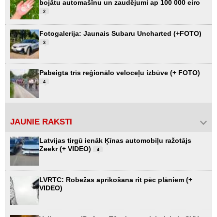
bojātu automašīnu un zaudējumi ap 100 000 eiro
2
Fotogalerija: Jaunais Subaru Uncharted (+FOTO)
3
Pabeigta trīs reģionālo veloceļu izbūve (+ FOTO)
4
JAUNIE RAKSTI
Latvijas tirgū ienāk Ķīnas automobiļu ražotājs
Zeekr (+ VIDEO)
4
LVRTC: Robežas aprīkošana rit pēc plāniem (+
VIDEO)