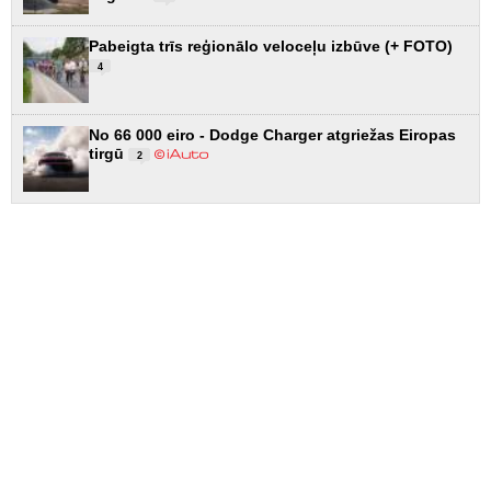
Pabeigta trīs reģionālo veloceļu izbūve (+ FOTO)
4
No 66 000 eiro - Dodge Charger atgriežas Eiropas
tirgū
2