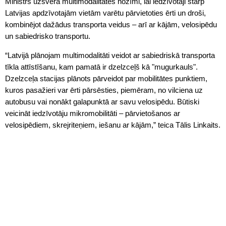
Ministrs uzsvēra multimodalitātes nozīmi, lai iedzīvotāji starp
Latvijas apdzīvotajām vietām varētu pārvietoties ērti un droši,
kombinējot dažādus transporta veidus – arī ar kājām, velosipēdu
un sabiedrisko transportu.
“Latvijā plānojam multimodalitāti veidot ar sabiedriskā transporta
tīkla attīstīšanu, kam pamatā ir dzelzceļš kā "mugurkauls".
Dzelzceļa stacijas plānots pārveidot par mobilitātes punktiem,
kuros pasažieri var ērti pārsēsties, piemēram, no vilciena uz
autobusu vai nonākt galapunktā ar savu velosipēdu. Būtiski
veicināt iedzīvotāju mikromobilitāti – pārvietošanos ar
velosipēdiem, skrejriteņiem, iešanu ar kājām,” teica Tālis Linkaits.