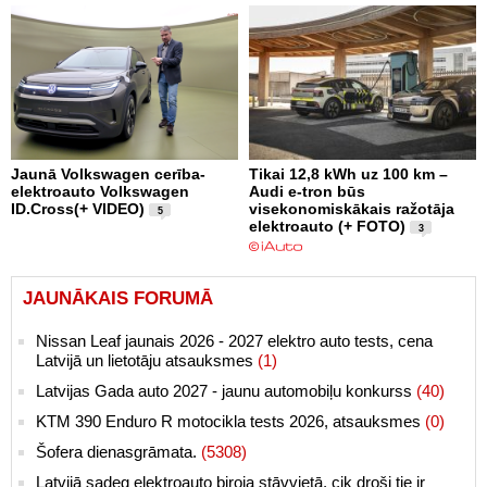
Jaunā Volkswagen cerība-
Tikai 12,8 kWh uz 100 km –
elektroauto Volkswagen
Audi e-tron būs
ID.Cross(+ VIDEO)
visekonomiskākais ražotāja
5
elektroauto (+ FOTO)
3
JAUNĀKAIS FORUMĀ
Nissan Leaf jaunais 2026 - 2027 elektro auto tests, cena
Latvijā un lietotāju atsauksmes
(1)
Latvijas Gada auto 2027 - jaunu automobiļu konkurss
(40)
KTM 390 Enduro R motocikla tests 2026, atsauksmes
(0)
Šofera dienasgrāmata.
(5308)
Latvijā sadeg elektroauto biroja stāvvietā, cik droši tie ir