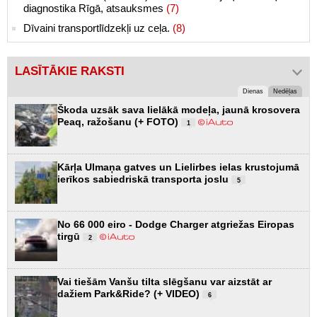
diagnostika Rīgā, atsauksmes
(7)
Dīvaini transportlīdzekļi uz ceļa.
(8)
LASĪTĀKIE RAKSTI
Dienas
Nedēļas
Škoda uzsāk sava lielākā modeļa, jaunā krosovera
Peaq, ražošanu (+ FOTO)
1
Kārļa Ulmaņa gatves un Lielirbes ielas krustojumā
ierīkos sabiedriskā transporta joslu
5
No 66 000 eiro - Dodge Charger atgriežas Eiropas
tirgū
2
Vai tiešām Vanšu tilta slēgšanu var aizstāt ar
dažiem Park&Ride? (+ VIDEO)
6