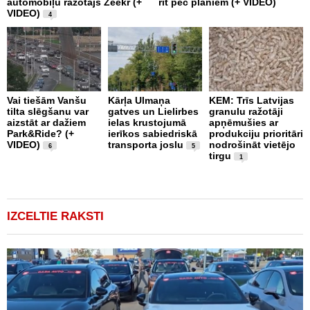
automobiļu ražotājs Zeekr (+
rit pēc plāniem (+ VIDEO)
v
VIDEO)
v
4
g
Vai tiešām Vanšu
Kārļa Ulmaņa
KEM: Trīs Latvijas
tilta slēgšanu var
gatves un Lielirbes
granulu ražotāji
“
aizstāt ar dažiem
ielas krustojumā
apņēmušies ar
p
Park&Ride? (+
ierīkos sabiedriskā
produkciju prioritāri
s
VIDEO)
transporta joslu
nodrošināt vietējo
m
6
5
tirgu
1
IZCELTIE RAKSTI