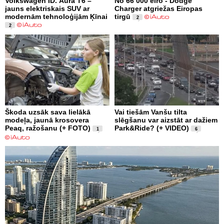
Volkswagen ID. Aura T6 –
No 66 000 eiro - Dodge
jauns elektriskais SUV ar
Charger atgriežas Eiropas
modernām tehnoloģijām Ķīnai
tirgū
2
2
Škoda uzsāk sava lielākā
Vai tiešām Vanšu tilta
modeļa, jaunā krosovera
slēgšanu var aizstāt ar dažiem
Peaq, ražošanu (+ FOTO)
Park&Ride? (+ VIDEO)
1
6