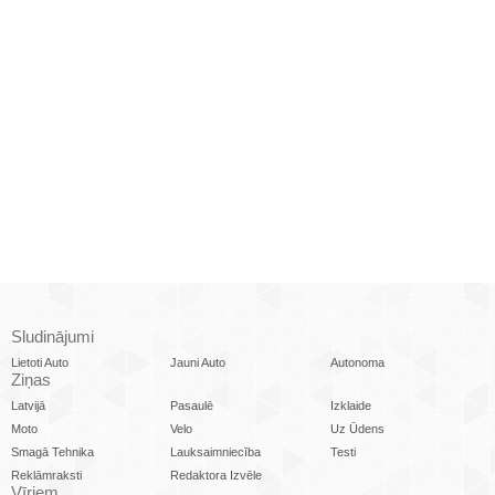
Sludinājumi
Lietoti Auto
Jauni Auto
Autonoma
Ziņas
Latvijā
Pasaulē
Izklaide
Moto
Velo
Uz Ūdens
Smagā Tehnika
Lauksaimniecība
Testi
Reklāmraksti
Redaktora Izvēle
Vīriem