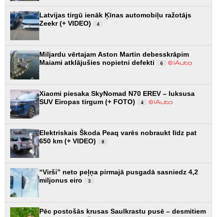
Latvijas tirgū ienāk Ķīnas automobiļu ražotājs
Zeekr (+ VIDEO)
4
Miljardu vērtajam Aston Martin debesskrāpim
Maiami atklājušies nopietni defekti
6
Xiaomi piesaka SkyNomad N70 EREV – luksusa
SUV Eiropas tirgum (+ FOTO)
4
Elektriskais Škoda Peaq varēs nobraukt līdz pat
650 km (+ VIDEO)
8
“Virši” neto peļņa pirmajā pusgadā sasniedz 4,2
miljonus eiro
3
Pēc postošās krusas Saulkrastu pusē – desmitiem