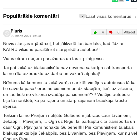
Populārākie komentāri
Lasīt visus komentārus →
7
Pļurkt
4
0
Atbildēt
29.marts 2021 15:10
Nevis stacijas ir jāpārceļ, bet jālikvidē tas bardaks, kad līdz ar
KATRU vilcienu paralēli iet starppilsētu autobusi!!
Viens otram noņem pasažierus un tas ir pilnīgi viss.
Tai pat laikā uz blakuspilsētu nav neviena sakarīga sabtransporta
lai no rīta aizbrauktu uz darbu un vakarā atpakaļ!
Brīnums kā komunistu laikā varēja sariktēt vietējos autobusus tā ka
tie saveda pasažierus no ciemiem un dz stacijām, tieši uz vilcienu,
un tad tieši no vilciena izvadāja pa ciemiem??!! Vietējie autobusi
bija tā noriktēti, ka pa rajonu un starp rajoniem braukāja krustu
šķērsu.
Teiksim lai no Preiļiem nokļūtu Gulbenē ir jābrauc caur Līvāniem,
Jēkabpili, Pļaviņām, ... Ogri uz Rīgu, lai pārkāptu citā transportā un
caur Ogri, Pļaviņām nonāktu Gulbenē!!!!! Pie komunistiem tālākais
blakuspunkts bija Jēkabpils, bez Līvāniem, bez Pļaviņām, kur nu vēl
Ogri un Rīgu!