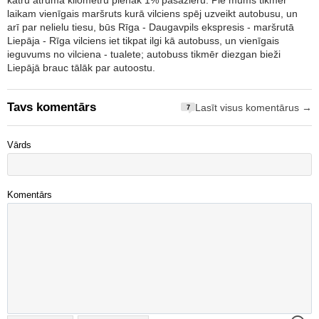
katru ātruma kilometru pienāk 1% pasažieru. Pie mums tikmēr
laikam vienīgais maršruts kurā vilciens spēj uzveikt autobusu, un
arī par nelielu tiesu, būs Rīga - Daugavpils ekspresis - maršrutā
Liepāja - Rīga vilciens iet tikpat ilgi kā autobuss, un vienīgais
ieguvums no vilciena - tualete; autobuss tikmēr diezgan bieži
Liepājā brauc tālāk par autoostu.
Tavs komentārs
Lasīt visus komentārus →
7
Vārds
Komentārs