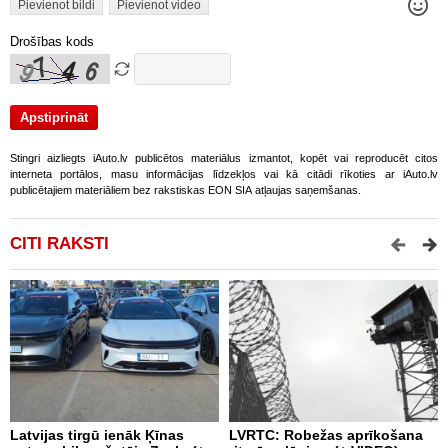
Pievienot bildi
Pievienot video
Drošības kods
Stingri aizliegts iAuto.lv publicētos materiālus izmantot, kopēt vai reproducēt citos
interneta portālos, masu informācijas līdzekļos vai kā citādi rīkoties ar iAuto.lv
publicētajiem materiāliem bez rakstiskas EON SIA atļaujas saņemšanas.
CITI RAKSTI
Latvijas tirgū ienāk Ķīnas
LVRTC: Robežas aprīkošana
M