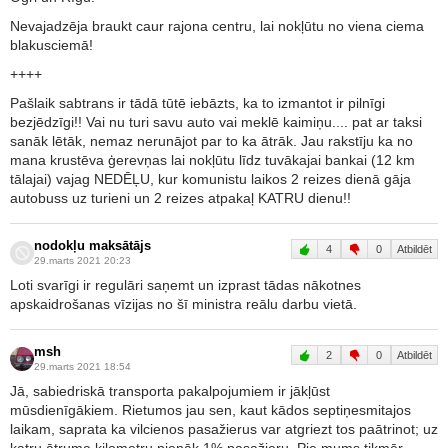
Nevajadzēja braukt caur rajona centru, lai nokļūtu no viena ciema
blakusciemā!
++++
Pašlaik sabtrans ir tādā tūtē iebāzts, ka to izmantot ir pilnīgi
bezjēdzīgi!! Vai nu turi savu auto vai meklē kaimiņu.... pat ar taksi
sanāk lētāk, nemaz nerunājot par to ka ātrāk. Jau rakstīju ka no
mana krustēva ģerevņas lai nokļūtu līdz tuvākajai bankai (12 km
tālajai) vajag NEDĒĻU, kur komunistu laikos 2 reizes dienā gāja
autobuss uz turieni un 2 reizes atpakaļ KATRU dienu!!
nodokļu maksātājs
4
0
Atbildēt
29.marts 2021 20:23
Loti svarīgi ir regulāri saņemt un izprast tādas nākotnes
apskaidrošanas vīzijas no šī ministra reālu darbu vietā.
msh
2
0
Atbildēt
29.marts 2021 18:54
Jā, sabiedriskā transporta pakalpojumiem ir jākļūst
mūsdienīgākiem. Rietumos jau sen, kaut kādos septiņesmitajos
laikam, saprata ka vilcienos pasažierus var atgriezt tos paātrinot; uz