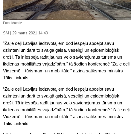
Foto: iAuto.lv
SM | 29.marts 2021 14:40
"Zaļie ceļi Latvijas iedzīvotājiem dod iespēju apceļot savu
dzimteni un darīt to svaigā gaisā, veselīgi un epidemioloģiski
droši. Tā ir iespēja radīt jaunus velo savienojumus tūrisma un
ikdienas mobilitātes vajadzībām," tā šodien konferencē "Zaļie ceļi
Vidzemē – tūrismam un mobilitātei" atzina satiksmes ministrs
Tālis Linkaits.
“Zaļie ceļi Latvijas iedzīvotājiem dod iespēju apceļot savu
dzimteni un darīt to svaigā gaisā, veselīgi un epidemioloģiski
droši. Tā ir iespēja radīt jaunus velo savienojumus tūrisma un
ikdienas mobilitātes vajadzībām,” tā šodien konferencē “Zaļie ceļi
Vidzemē – tūrismam un mobilitātei” atzina satiksmes ministrs
Tālis Linkaits.