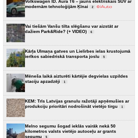
Volkswagen ID. Aura T6 – jauns elektriskais SUV ar
modernām tehnoloģijām Ķīnai
2
Vai tiešām Vanšu tilta slēgšanu var aizstāt ar
dažiem Park&Ride? (+ VIDEO)
6
Kārļa Ulmaņa gatves un Lielirbes ielas krustojumā
ierīkos sabiedriskā transporta joslu
5
Mēneša laikā aizturēti kārtējie degvielas uzpildes
staciju apzadzēji
1
KEM: Trīs Latvijas granulu ražotāji apņēmušies ar
produkciju prioritāri nodrošināt vietējo tirgu
1
Melno segumu šogad ieklās vairāk nekā 50
kilometros valsts vietējo autoceļu ar grants
segumu
5