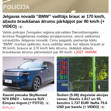
Jelgavas novadā “BMW” vadītājs brauc ar 170 km/h,
atļauto braukšanas ātrumu pārkāpjot par 80 km/h (+
VIDEO)
6
Valsts policijas Zemgales reģiona pārvaldes Dienvidzemgales
iecirkņa Reaģēšanas nodaļas amatpersonas, veicot satiksmes
uzraudzību Jelgavas novadā, Cenu pagastā, pamanīja kādu
“BMW” markas spēkratu, kura vadītājs vietā, kur atļauts braukt ar
90 km/h, brauca ar 170 km/h lielu ātrumu, tādējādi atļauto
braukšanas ātrumu pārsniedzot par 80 km/h.
LASĪT VAIRĀK
Xiaomi piesaka SkyNomad
Šodien (5.08) degvielai akcijas
N70 EREV – luksusa SUV
cenas: Dīzelis 1.817 un 95.
Eiropas tirgum (+ FOTO)
benzīns 1.737 EUR! Nafta 75.6
4
USD par barelu (+ VIDEO)
9