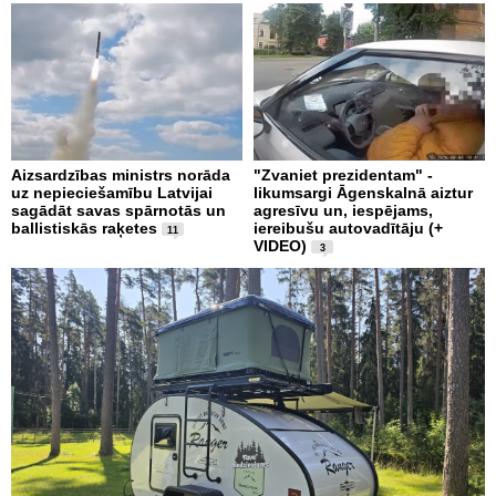
Aizsardzības ministrs norāda
"Zvaniet prezidentam" -
uz nepieciešamību Latvijai
likumsargi Āgenskalnā aiztur
sagādāt savas spārnotās un
agresīvu un, iespējams,
ballistiskās raķetes
iereibušu autovadītāju (+
11
VIDEO)
3