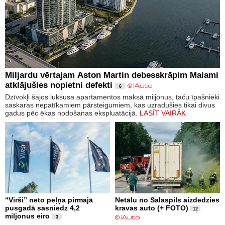
Miljardu vērtajam Aston Martin debesskrāpim Maiami
atklājušies nopietni defekti
6
Dzīvokļi šajos luksusa apartamentos maksā miljonus, taču īpašnieki
saskaras nepatīkamiem pārsteigumiem, kas uzradušies tikai divus
gadus pēc ēkas nodošanas ekspluatācijā.
LASĪT VAIRĀK
“Virši” neto peļņa pirmajā
Netālu no Salaspils aizdedzies
pusgadā sasniedz 4,2
kravas auto (+ FOTO)
12
miljonus eiro
3