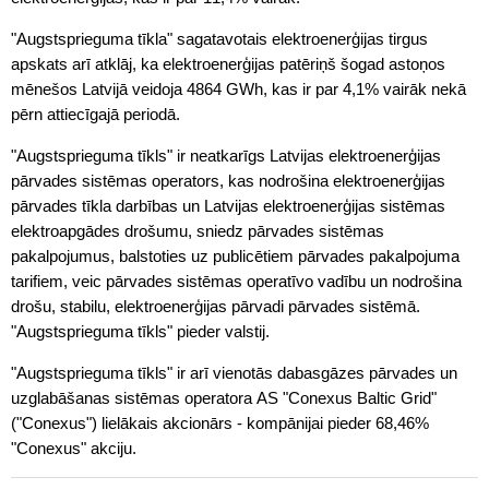
"Augstsprieguma tīkla" sagatavotais elektroenerģijas tirgus
apskats arī atklāj, ka elektroenerģijas patēriņš šogad astoņos
mēnešos Latvijā veidoja 4864 GWh, kas ir par 4,1% vairāk nekā
pērn attiecīgajā periodā.
"Augstsprieguma tīkls" ir neatkarīgs Latvijas elektroenerģijas
pārvades sistēmas operators, kas nodrošina elektroenerģijas
pārvades tīkla darbības un Latvijas elektroenerģijas sistēmas
elektroapgādes drošumu, sniedz pārvades sistēmas
pakalpojumus, balstoties uz publicētiem pārvades pakalpojuma
tarifiem, veic pārvades sistēmas operatīvo vadību un nodrošina
drošu, stabilu, elektroenerģijas pārvadi pārvades sistēmā.
"Augstsprieguma tīkls" pieder valstij.
"Augstsprieguma tīkls" ir arī vienotās dabasgāzes pārvades un
uzglabāšanas sistēmas operatora AS "Conexus Baltic Grid"
("Conexus") lielākais akcionārs - kompānijai pieder 68,46%
"Conexus" akciju.