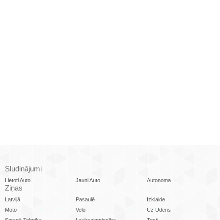
Sludinājumi
Lietoti Auto
Jauni Auto
Autonoma
Ziņas
Latvijā
Pasaulē
Izklaide
Moto
Velo
Uz Ūdens
Smagā Tehnika
Lauksaimniecība
Testi