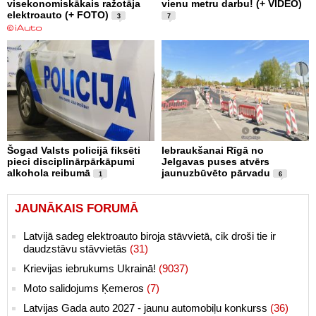
visekonomiskākais ražotāja
vienu metru darbu! (+ VIDEO)
elektroauto (+ FOTO)
3
7
Šogad Valsts policijā fiksēti
Iebraukšanai Rīgā no
pieci disciplinārpārkāpumi
Jelgavas puses atvērs
alkohola reibumā
jaunuzbūvēto pārvadu
1
6
JAUNĀKAIS FORUMĀ
Latvijā sadeg elektroauto biroja stāvvietā, cik droši tie ir
daudzstāvu stāvvietās
(31)
Krievijas iebrukums Ukrainā!
(9037)
Moto salidojums Ķemeros
(7)
Latvijas Gada auto 2027 - jaunu automobiļu konkurss
(36)