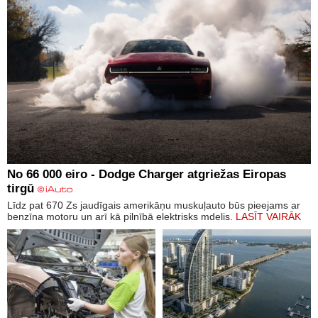
No 66 000 eiro - Dodge Charger atgriežas Eiropas
tirgū
Līdz pat 670 Zs jaudīgais amerikāņu muskuļauto būs pieejams ar
benzīna motoru un arī kā pilnībā elektrisks mdelis.
LASĪT VAIRĀK