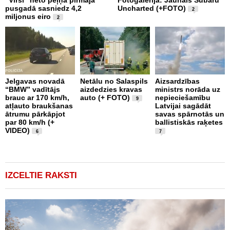
“Virši” neto peļņa pirmajā
Fotogalerija: Jaunais Subaru
Š
pusgadā sasniedz 4,2
Uncharted (+FOTO)
c
2
miljonus eiro
b
2
U
Jelgavas novadā
Netālu no Salaspils
Aizsardzības
“BMW” vadītājs
aizdedzies kravas
ministrs norāda uz
P
brauc ar 170 km/h,
auto (+ FOTO)
nepieciešamību
k
9
atļauto braukšanas
Latvijai sagādāt
p
ātrumu pārkāpjot
savas spārnotās un
b
par 80 km/h (+
ballistiskās raķetes
u
VIDEO)
1
6
7
IZCELTIE RAKSTI