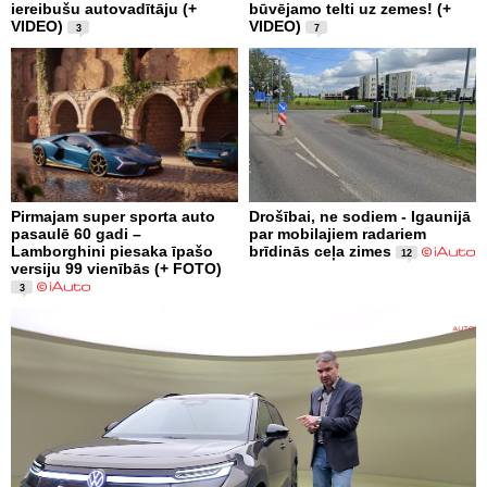
iereibušu autovadītāju (+
būvējamo telti uz zemes! (+
VIDEO)
VIDEO)
3
7
Pirmajam super sporta auto
Drošībai, ne sodiem - Igaunijā
pasaulē 60 gadi –
par mobilajiem radariem
Lamborghini piesaka īpašo
brīdinās ceļa zimes
12
versiju 99 vienībās (+ FOTO)
3