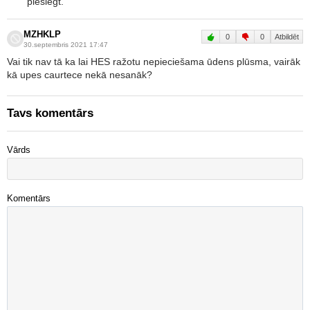
pieslēgt.
MZHKLP
0
0
Atbildēt
30.septembris 2021 17:47
Vai tik nav tā ka lai HES ražotu nepieciešama ūdens plūsma, vairāk
kā upes caurtece nekā nesanāk?
Tavs komentārs
Vārds
Komentārs