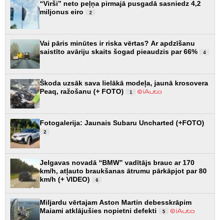
“Virši” neto peļņa pirmajā pusgadā sasniedz 4,2
miljonus eiro
2
Vai pāris minūtes ir riska vērtas? Ar apdzīšanu
saistīto avāriju skaits šogad pieaudzis par 66%
4
Škoda uzsāk sava lielākā modeļa, jaunā krosovera
Peaq, ražošanu (+ FOTO)
1
Fotogalerija: Jaunais Subaru Uncharted (+FOTO)
2
Jelgavas novadā “BMW” vadītājs brauc ar 170
km/h, atļauto braukšanas ātrumu pārkāpjot par 80
km/h (+ VIDEO)
6
Miljardu vērtajam Aston Martin debesskrāpim
Maiami atklājušies nopietni defekti
5