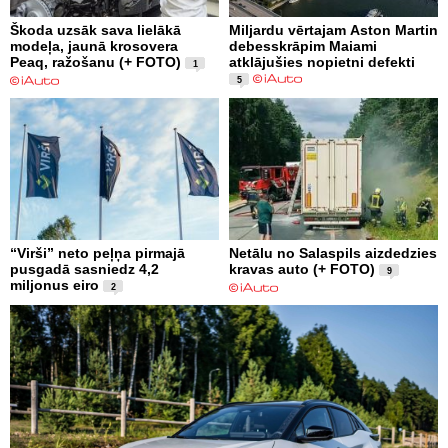
Škoda uzsāk sava lielākā
Miljardu vērtajam Aston Martin
modeļa, jaunā krosovera
debesskrāpim Maiami
Peaq, ražošanu (+ FOTO)
atklājušies nopietni defekti
1
5
“Virši” neto peļņa pirmajā
Netālu no Salaspils aizdedzies
pusgadā sasniedz 4,2
kravas auto (+ FOTO)
9
miljonus eiro
2