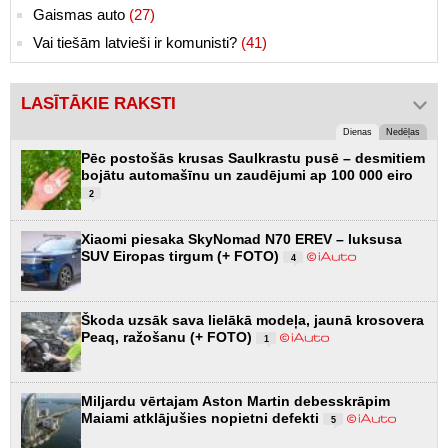
Gaismas auto
(27)
Vai tiešām latvieši ir komunisti?
(41)
LASĪTĀKIE RAKSTI
Dienas
Nedēļas
Pēc postošās krusas Saulkrastu pusē – desmitiem
bojātu automašīnu un zaudējumi ap 100 000 eiro
2
Xiaomi piesaka SkyNomad N70 EREV – luksusa
SUV Eiropas tirgum (+ FOTO)
4
Škoda uzsāk sava lielākā modeļa, jaunā krosovera
Peaq, ražošanu (+ FOTO)
1
Miljardu vērtajam Aston Martin debesskrāpim
Maiami atklājušies nopietni defekti
5