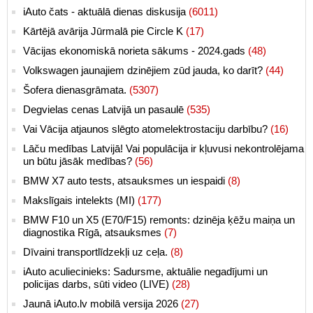
iAuto čats - aktuālā dienas diskusija
(6011)
Kārtējā avārija Jūrmalā pie Circle K
(17)
Vācijas ekonomiskā norieta sākums - 2024.gads
(48)
Volkswagen jaunajiem dzinējiem zūd jauda, ko darīt?
(44)
Šofera dienasgrāmata.
(5307)
Degvielas cenas Latvijā un pasaulē
(535)
Vai Vācija atjaunos slēgto atomelektrostaciju darbību?
(16)
Lāču medības Latvijā! Vai populācija ir kļuvusi nekontrolējama
un būtu jāsāk medības?
(56)
BMW X7 auto tests, atsauksmes un iespaidi
(8)
Makslīgais intelekts (MI)
(177)
BMW F10 un X5 (E70/F15) remonts: dzinēja ķēžu maiņa un
diagnostika Rīgā, atsauksmes
(7)
Dīvaini transportlīdzekļi uz ceļa.
(8)
iAuto aculiecinieks: Sadursme, aktuālie negadījumi un
policijas darbs, sūti video (LIVE)
(28)
Jaunā iAuto.lv mobilā versija 2026
(27)