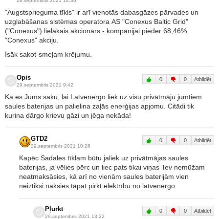
28.septembris 2021 18:36
"Augstsprieguma tīkls" ir arī vienotās dabasgāzes pārvades un
uzglabāšanas sistēmas operatora AS "Conexus Baltic Grid"
("Conexus") lielākais akcionārs - kompānijai pieder 68,46%
"Conexus" akciju.
Īsāk sakot-smeļam krējumu.
Opis
0
0
Atbildēt
29.septembris 2021 9:42
Ka es Jums saku, lai Latvenergo liek uz visu privātmāju jumtiem
saules baterijas un palielina zaļās enerģijas apjomu. Citādi tik
kurina dārgo krievu gāzi un jēga nekāda!
GTD2
0
0
Atbildēt
29.septembris 2021 10:26
Kapēc Sadales tīklam būtu jaliek uz privātmājas saules
baterijas, ja vēlies pērc un liec pats tikai viņas Tev nemūžam
neatmaksāsies, kā arī no vienām saules baterijām vien
neiztiksi nāksies tāpat pirkt elektrību no latvenergo
Pļurkt
0
0
Atbildēt
29.septembris 2021 13:22