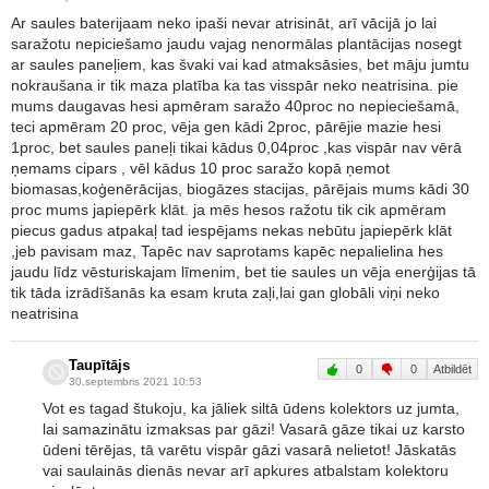
Ar saules baterijaam neko ipaši nevar atrisināt, arī vācijā jo lai
saražotu nepiciešamo jaudu vajag nenormālas plantācijas nosegt
ar saules paneļiem, kas švaki vai kad atmaksāsies, bet māju jumtu
nokraušana ir tik maza platība ka tas visspār neko neatrisina. pie
mums daugavas hesi apmēram saražo 40proc no nepieciešamā,
teci apmēram 20 proc, vēja gen kādi 2proc, pārējie mazie hesi
1proc, bet saules paneļi tikai kādus 0,04proc ,kas vispār nav vērā
ņemams cipars , vēl kādus 10 proc saražo kopā ņemot
biomasas,koģenērācijas, biogāzes stacijas, pārējais mums kādi 30
proc mums japiepērk klāt. ja mēs hesos ražotu tik cik apmēram
piecus gadus atpakaļ tad iespējams nekas nebūtu japiepērk klāt
,jeb pavisam maz, Tapēc nav saprotams kapēc nepalielina hes
jaudu līdz vēsturiskajam līmenim, bet tie saules un vēja enerģijas tā
tik tāda izrādīšanās ka esam kruta zaļi,lai gan globāli viņi neko
neatrisina
Taupītājs
0
0
Atbildēt
30.septembris 2021 10:53
Vot es tagad štukoju, ka jāliek siltā ūdens kolektors uz jumta,
lai samazinātu izmaksas par gāzi! Vasarā gāze tikai uz karsto
ūdeni tērējas, tā varētu vispār gāzi vasarā nelietot! Jāskatās
vai saulainās dienās nevar arī apkures atbalstam kolektoru