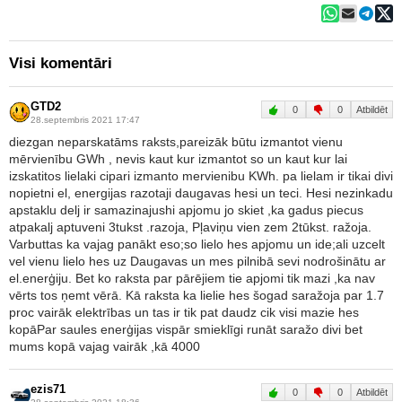
Visi komentāri
GTD2
0
0
Atbildēt
28.septembris 2021 17:47
diezgan neparskatāms raksts,pareizāk būtu izmantot vienu
mērvienību GWh , nevis kaut kur izmantot so un kaut kur lai
izskatitos lielaki cipari izmanto mervienibu KWh. pa lielam ir tikai divi
nopietni el, energijas razotaji daugavas hesi un teci. Hesi nezinkadu
apstaklu delj ir samazinajushi apjomu jo skiet ,ka gadus piecus
atpakalj aptuveni 3tukst .razoja, Pļaviņu vien zem 2tūkst. ražoja.
Varbuttas ka vajag panākt eso;so lielo hes apjomu un ide;ali uzcelt
vel vienu lielo hes uz Daugavas un mes pilnibā sevi nodrošinātu ar
el.enerģiju. Bet ko raksta par pārējiem tie apjomi tik mazi ,ka nav
vērts tos ņemt vērā. Kā raksta ka lielie hes šogad saražoja par 1.7
proc vairāk elektrības un tas ir tik pat daudz cik visi mazie hes
kopāPar saules enerģijas vispār smieklīgi runāt saražo divi bet
mums kopā vajag vairāk ,kā 4000
ezis71
0
0
Atbildēt