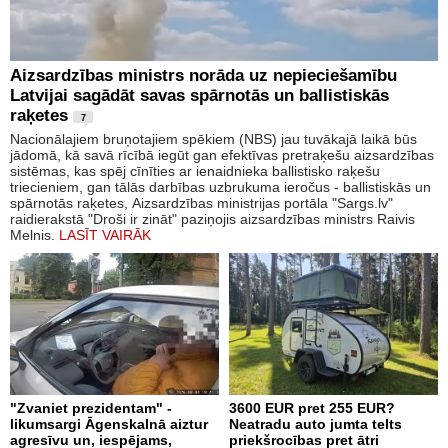
Aizsardzības ministrs norāda uz nepieciešamību
Latvijai sagādāt savas spārnotās un ballistiskās
raķetes
7
Nacionālajiem bruņotajiem spēkiem (NBS) jau tuvākajā laikā būs
jādomā, kā savā rīcībā iegūt gan efektīvas pretraķešu aizsardzības
sistēmas, kas spēj cīnīties ar ienaidnieka ballistisko raķešu
triecieniem, gan tālās darbības uzbrukuma ieročus - ballistiskās un
spārnotās raķetes, Aizsardzības ministrijas portāla "Sargs.lv"
raidierakstā "Droši ir zināt" paziņojis aizsardzības ministrs Raivis
Melnis.
LASĪT VAIRĀK
"Zvaniet prezidentam" -
3600 EUR pret 255 EUR?
likumsargi Āgenskalnā aiztur
Neatradu auto jumta telts
agresīvu un, iespējams,
priekšrocības pret ātri