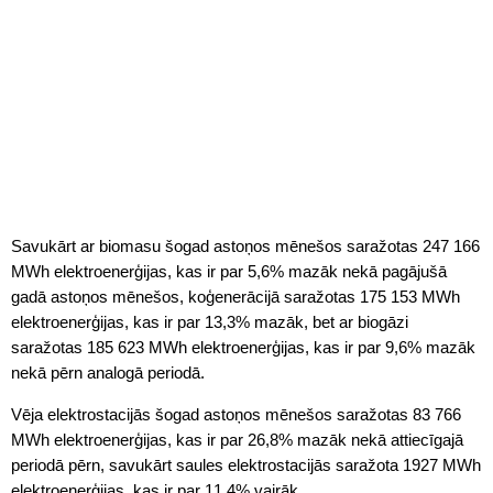
Savukārt ar biomasu šogad astoņos mēnešos saražotas 247 166
MWh elektroenerģijas, kas ir par 5,6% mazāk nekā pagājušā
gadā astoņos mēnešos, koģenerācijā saražotas 175 153 MWh
elektroenerģijas, kas ir par 13,3% mazāk, bet ar biogāzi
saražotas 185 623 MWh elektroenerģijas, kas ir par 9,6% mazāk
nekā pērn analogā periodā.
Vēja elektrostacijās šogad astoņos mēnešos saražotas 83 766
MWh elektroenerģijas, kas ir par 26,8% mazāk nekā attiecīgajā
periodā pērn, savukārt saules elektrostacijās saražota 1927 MWh
elektroenerģijas, kas ir par 11,4% vairāk.