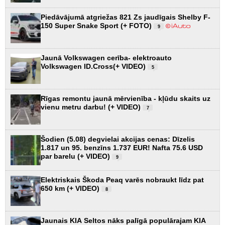
Piedāvājumā atgriežas 821 Zs jaudīgais Shelby F-
150 Super Snake Sport (+ FOTO)
9
Jaunā Volkswagen cerība- elektroauto
Volkswagen ID.Cross(+ VIDEO)
5
Rīgas remontu jaunā mērvienība - kļūdu skaits uz
vienu metru darbu! (+ VIDEO)
7
Šodien (5.08) degvielai akcijas cenas: Dīzelis
1.817 un 95. benzīns 1.737 EUR! Nafta 75.6 USD
par barelu (+ VIDEO)
9
Elektriskais Škoda Peaq varēs nobraukt līdz pat
650 km (+ VIDEO)
8
Jaunais KIA Seltos nāks palīgā populārajam KIA