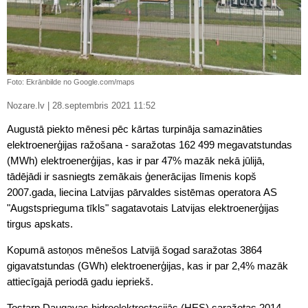
Foto: Ekrānbilde no Google.com/maps
Nozare.lv | 28.septembris 2021 11:52
Augustā piekto mēnesi pēc kārtas turpināja samazināties
elektroenerģijas ražošana - saražotas 162 499 megavatstundas
(MWh) elektroenerģijas, kas ir par 47% mazāk nekā jūlijā,
tādējādi ir sasniegts zemākais ģenerācijas līmenis kopš
2007.gada, liecina Latvijas pārvaldes sistēmas operatora AS
"Augstsprieguma tīkls" sagatavotais Latvijas elektroenerģijas
tirgus apskats.
Kopumā astoņos mēnešos Latvijā šogad saražotas 3864
gigavatstundas (GWh) elektroenerģijas, kas ir par 2,4% mazāk
attiecīgajā periodā gadu iepriekš.
Tostarp Daugavas hidroelektrostacijās (HES) saražotas 2014