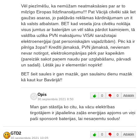
Vēl piezīmēšu, ka nemūžam neatmaksāsies par ar to
milzīgo Eiropas līdzfinansējumu!!! Pat Vācijā cilvēki sāk liet
gaužas asaras, jo pakļāvās reklāmas kārdinājumam un it
kā valsts atbalstam. BET kad vesela jūra cilvēku noklāja
visus jumtus ar baterijām un vēl sāka pārdot kaimiņiem, tā
valdība uzlika PVN maksājumu VISAI saražotajai
elektroenerģijai (pat personiskajām vajadzībām). Pēc kā ir
pilnīga žopa!! Kredīti jāmaksā, PVN jāmaksā, nevienam
nevar notirgot, elektrokompānijas pērk par kapeikām
(pareizāk sakot paņem naudu par uzglabāšanu, pārvadi
un sadali). Lētāk jau ir elementāri nopirkt!
BET šeit saules ir gan mazāk, gan saulainu dienu mazāk
kā kaut kur Bavārijā!!
Opis
0
0
Atbildēt
30.septembris 2021 8:50
Man gan stāstīja ko citu, ka vācu elektrības
tirgotājiem ir jāpalielina zaļās enerģijas apjoms un viņi
paši sponsorē baterijas, lai nesaņemtu sodus!
GTD2
0
0
Atbildēt
30.septembris 2021 10:05