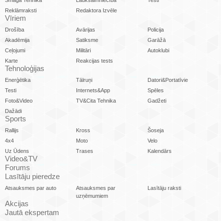
Reklāmraksti
Redaktora Izvēle
Vīriem
Drošība
Avārijas
Policija
Akadēmija
Satiksme
Garāžā
Ceļojumi
Militāri
Autoklubi
Karte
Reakcijas tests
Tehnoloģijas
Enerģētika
Tālruņi
Datori&Portatīvie
Testi
Internets&App
Spēles
Foto&Video
TV&Cita Tehnika
Gadžeti
Dažādi
Sports
Rallijs
Kross
Šoseja
4x4
Moto
Velo
Uz Ūdens
Trases
Kalendārs
Video&TV
Forums
Lasītāju pieredze
Atsauksmes par auto
Atsauksmes par
Lasītāju raksti
uzņēmumiem
Akcijas
Jautā ekspertam