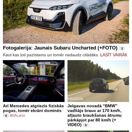
Fotogalerija: Jaunais Subaru Uncharted (+FOTO)
2
Kaut kas ļoti pazīstams un tomēr nedaudz citādāks.
LASĪT VAIRĀK
Arī Mercedes atgriezīs fiziskās
Jelgavas novadā “BMW”
pogas, tomēr ekrāni dominēs
vadītājs brauc ar 170 km/h,
atļauto braukšanas ātrumu
6
pārkāpjot par 80 km/h (+
VIDEO)
6