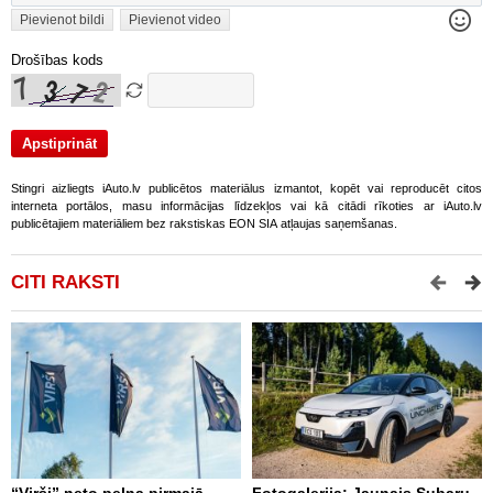
Pievienot bildi
Pievienot video
Drošības kods
Stingri aizliegts iAuto.lv publicētos materiālus izmantot, kopēt vai reproducēt citos
interneta portālos, masu informācijas līdzekļos vai kā citādi rīkoties ar iAuto.lv
publicētajiem materiāliem bez rakstiskas EON SIA atļaujas saņemšanas.
CITI RAKSTI