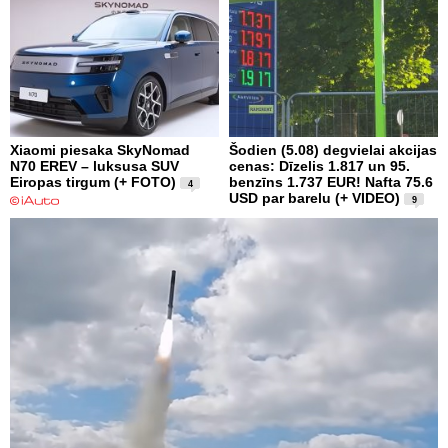
Xiaomi piesaka SkyNomad
Šodien (5.08) degvielai akcijas
N70 EREV – luksusa SUV
cenas: Dīzelis 1.817 un 95.
Eiropas tirgum (+ FOTO)
benzīns 1.737 EUR! Nafta 75.6
4
USD par barelu (+ VIDEO)
9