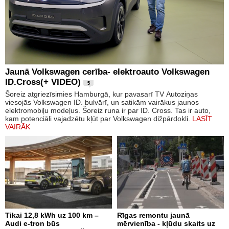
Jaunā Volkswagen cerība- elektroauto Volkswagen
ID.Cross(+ VIDEO)
5
Šoreiz atgriezīsimies Hamburgā, kur pavasarī TV Autoziņas
viesojās Volkswagen ID. bulvārī, un satikām vairākus jaunos
elektromobiļu modeļus. Šoreiz runa ir par ID. Cross. Tas ir auto,
kam potenciāli vajadzētu kļūt par Volkswagen dižpārdokli.
LASĪT
VAIRĀK
Tikai 12,8 kWh uz 100 km –
Rīgas remontu jaunā
Audi e-tron būs
mērvienība - kļūdu skaits uz