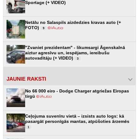
Sportage (+ VIDEO)
Netālu no Salaspils aizdedzies kravas auto (+
FOTO)
9
"Zvaniet prezidentam" - likumsargi Āgenskalnā
aiztur agresīvu un, iespējams, iereibušu
autovadītāju (+ VIDEO)
3
JAUNIE RAKSTI
No 66 000 eiro - Dodge Charger atgriežas Eiropas
tirgū
Ceļojuma suvenīru vietā – izsists auto logs: kā
pasargāt personīgās mantas, atpūšoties ārzemēs
1