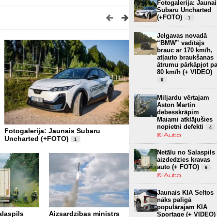
Fotogalerija: Jaunai
Subaru Uncharted
(+FOTO)
1
Jelgavas novadā
“BMW” vadītājs
brauc ar 170 km/h,
atļauto braukšanas
ātrumu pārkāpjot pa
80 km/h (+ VIDEO)
6
Miljardu vērtajam
Aston Martin
debesskrāpim
Maiami atklājušies
nopietni defekti
4
Fotogalerija: Jaunais Subaru
Šodien (5.08) degvielai akc
Uncharted (+FOTO)
cenas: Dīzelis 1.817 un 95
1
1.737 EUR! Nafta 75.6 USD 
Netālu no Salaspils
(+ VIDEO)
9
aizdedzies kravas
auto (+ FOTO)
6
Jaunais KIA Seltos
nāks palīgā
populārajam KIA
alaspils
Aizsardzības ministrs
Sportage (+ VIDEO)