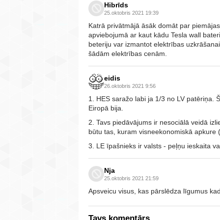
Hibrīds
25.oktobris 2021 19:39
Katrā privātmājā āsāk domāt par piemājas
apviebojumā ar kaut kādu Tesla wall bateri
beteriju var izmantot elektrības uzkrāšan
šādām elektrības cenām.
eidis
26.oktobris 2021 9:56
1. HES saražo labi ja 1/3 no LV patēriņa.
Eiropā bija.
2. Tavs piedāvājums ir nesociālā veidā izli
būtu tas, kuram visneekonomiskā apkure (e
3. LE īpašnieks ir valsts - peļņu ieskaita 
Nja
25.oktobris 2021 21:59
Apsveicu visus, kas pārslēdza līgumus ka
Tavs komentārs