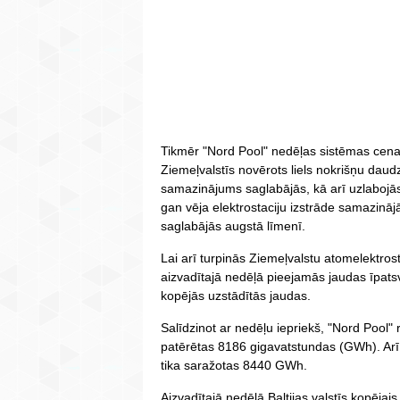
Tikmēr "Nord Pool" nedēļas sistēmas cena
Ziemeļvalstīs novērots liels nokrišņu daud
samazinājums saglabājās, kā arī uzlabojās
gan vēja elektrostaciju izstrāde samazinājā
saglabājās augstā līmenī.
Lai arī turpinās Ziemeļvalstu atomelektro
aizvadītajā nedēļā pieejamās jaudas īpats
kopējās uzstādītās jaudas.
Salīdzinot ar nedēļu iepriekš, "Nord Pool" 
patērētas 8186 gigavatstundas (GWh). Arī
tika saražotas 8440 GWh.
Aizvadītajā nedēļā Baltijas valstīs kopējai