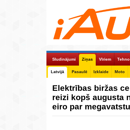
Sludinājumi
Ziņas
Vīriem
Tehno
Latvijā
Pasaulē
Izklaide
Moto
Elektrības biržas c
reizi kopš augusta 
eiro par megavats