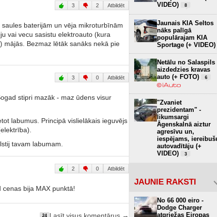
VIDEO)
3
2
Atbildēt
8
Jaunais KIA Seltos
 saules baterijām un vēja mikroturbīnām
nāks palīgā
ju vai vecu sasistu elektroauto (kura
populārajam KIA
ai) mājās. Bezmaz lētāk sanāks nekā pie
Sportage (+ VIDEO)
Netālu no Salaspils
aizdedzies kravas
auto (+ FOTO)
3
0
Atbildēt
6
 Šogad stipri mazāk - maz ūdens visur
"Zvaniet
prezidentam" -
likumsargi
etot labumus. Principā vislielākais ieguvējs
Āgenskalnā aiztur
lektrība).
agresīvu un,
iespējams, iereibuš
valstij tavam labumam.
autovadītāju (+
VIDEO)
3
2
0
Atbildēt
JAUNIE RAKSTI
d cenas bija MAX punktā!
No 66 000 eiro -
Dodge Charger
atgriežas Eiropas
Lasīt visus komentārus →
24