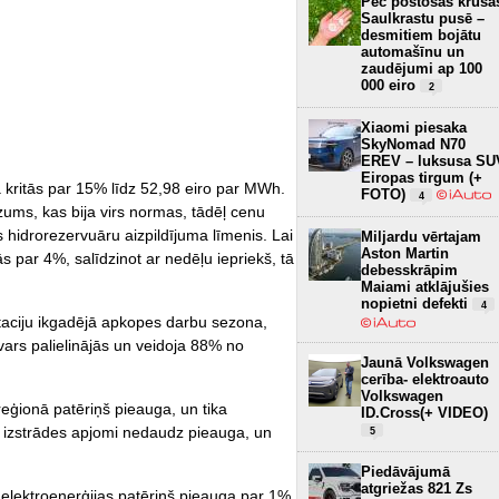
Pēc postošās krusa
Saulkrastu pusē –
desmitiem bojātu
automašīnu un
zaudējumi ap 100
000 eiro
2
Xiaomi piesaka
SkyNomad N70
EREV – luksusa SU
Eiropas tirgum (+
 kritās par 15% līdz 52,98 eiro par MWh.
FOTO)
4
zums, kas bija virs normas, tādēļ cenu
 hidrorezervuāru aizpildījuma līmenis. Lai
Miljardu vērtajam
Aston Martin
s par 4%, salīdzinot ar nedēļu iepriekš, tā
debesskrāpim
Maiami atklājušies
nopietni defekti
4
staciju ikgadējā apkopes darbu sezona,
vars palielinājās un veidoja 88% no
Jaunā Volkswagen
cerība- elektroauto
Volkswagen
reģionā patēriņš pieauga, un tika
ID.Cross(+ VIDEO)
 izstrādes apjomi nedaudz pieauga, un
5
Piedāvājumā
atgriežas 821 Zs
s elektroenerģijas patēriņš pieauga par 1%