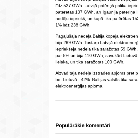
līdz 527 GWh. Latvijā patēriņš palika iepri
patērētas 137 GWh, arī Igaunijā patēriņa l
nedēļu iepriekš, un kopā tika patērētas 1
1% līdz 238 GWh.
Pagājušajā nedēļā Baltijā kopējā elektroe
bija 269 GWh. Tostarp Latvijā elektroenerģ
iepriekšējā nedēļā tika saražotas 59 GWh
par 5% un bija 110 GWh, savukārt Lietuvā 
lielāka, un tika saražotas 100 GWh.
Aizvadītajā nedēļā izstrādes apjoms pret p
bet Lietuvā - 42%. Baltijas valstīs tika sa
elektroenerģijas apjoma.
Populārākie komentāri