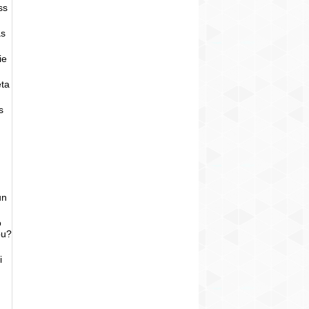
ss
as
ie
eta
s
un
o
bu?
i