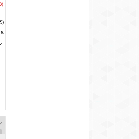
8)
5)
gā,
uz