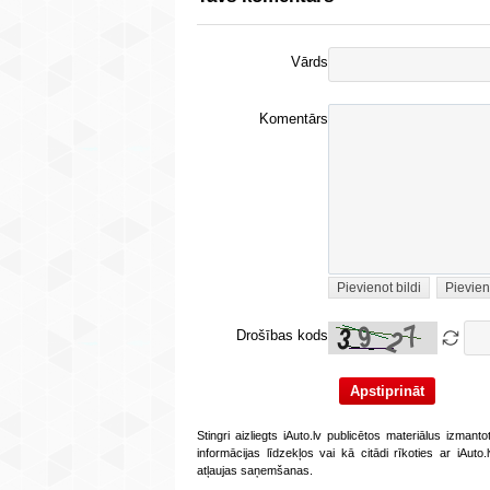
Vārds
Komentārs
Pievienot bildi
Pievien
Drošības kods
Stingri aizliegts iAuto.lv publicētos materiālus izmant
informācijas līdzekļos vai kā citādi rīkoties ar iAut
atļaujas saņemšanas.