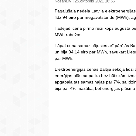
Nozare.lv | 25.oktobris 2021 16:55
Pagājušajā nedēļā Latvijā elektroenerģija
līdz 94 eiro par megavatstundu (MWh), aģ
Tādejādi cena pirmo reizi kopš augusta pē
MWh robežas.
Tāpat cena samazinājusies arī pārējās Balt
un bija 94,14 eiro par MWh, savukārt Liet
par MWh.
Elektroenerģijas cenas Baltijā sekoja līdz
enerģijas plūsma palika bez būtiskām izma
apgabala tās samazinājās par 7%, salīdzin
bija par 4% mazāka, bet enerģijas plūsma