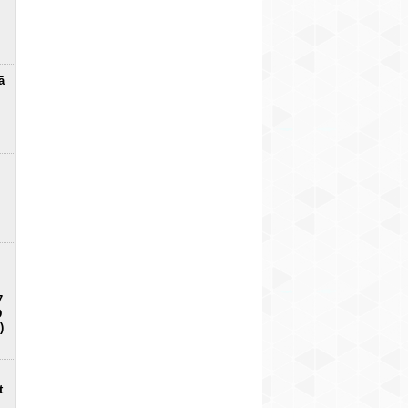
ā
7
D
)
t