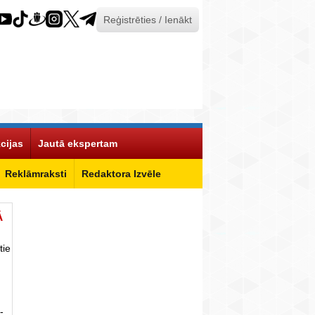
Reģistrēties / Ienākt
cijas
Jautā ekspertam
Reklāmraksti
Redaktora Izvēle
Ā
tie
-