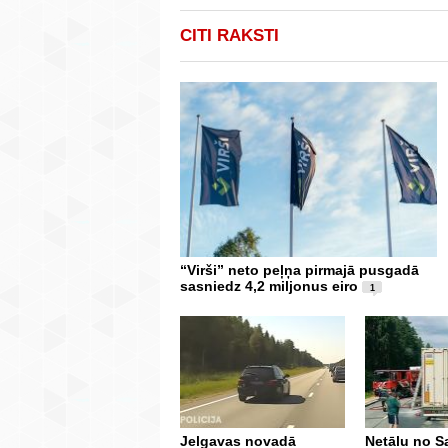
CITI RAKSTI
“Virši” neto peļņa pirmajā pusgadā
sasniedz 4,2 miljonus eiro
1
Jelgavas novadā
Netālu no S