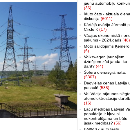
jaunu automobiļu konkur
(36)
iAuto čats - aktuālā dien
diskusija
(6011)
Kārtējā avārija Jūrmalā p
Circle K
(17)
Vācijas ekonomiskā nori
sākums - 2024.gads
(48)
Moto salidojums Ķemero
(6)
Volkswagen jaunajiem
dzinējiem zūd jauda, ko
darīt?
(44)
Šofera dienasgrāmata.
(5307)
Degvielas cenas Latvijā 
pasaulē
(535)
Vai Vācija atjaunos slēgt
atomelektrostaciju darbī
(16)
Lāču medības Latvijā! Va
populācija ir kļuvusi
nekontrolējama un būtu
jāsāk medības?
(56)
BMW X7 auto tests,