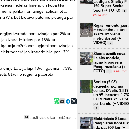
jaudīgais Shelby F-
ekšējās nedēļas līmenī, un kopā tika
150 Super Snake
Sport (+ FOTO)
īmenis palika nemainīgs, salīdzinot ar
9
52 GWh, bet Lietuvā patēriņš pieauga par
Rīgas remontu jaun
mērvienība - kļūdu
nerģijas izstrāde samazinājās par 2% un
skaits uz vienu
metru darbu! (+
ijas izstrāde kritās par 18%, un
VIDEO)
7
, Igaunijā ražošanas apjomi samazinājās
elektroenerģijas izstrāde bija par 17%
Škoda uzsāk sava
lielākā modeļa,
jaunā krosovera
Peaq, ražošanu (+
atēriņu Latvijā bija 43%, Igaunijā - 73%,
FOTO)
1
ražots 51% no reģionā patērētā
Šodien (5.08)
degvielai akcijas
cenas: Dīzelis 1.817
un 95. benzīns 1.73
EUR! Nafta 75.6 US
par barelu (+ VIDEO
9
Lasīt visus komentārus →
24
Elektriskais Škoda
Peaq varēs nobrauk
līdz pat 650 km (+