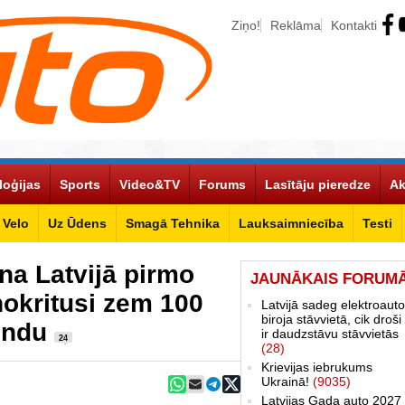
Ziņo!
Reklāma
Kontakti
loģijas
Sports
Video&TV
Forums
Lasītāju pieredze
Ak
Velo
Uz Ūdens
Smagā Tehnika
Lauksaimniecība
Testi
ena Latvijā pirmo
JAUNĀKAIS FORUM
nokritusi zem 100
Latvijā sadeg elektroauto
biroja stāvvietā, cik droši 
tundu
ir daudzstāvu stāvvietās
24
(28)
Krievijas iebrukums
Ukrainā!
(9035)
Latvijas Gada auto 2027 