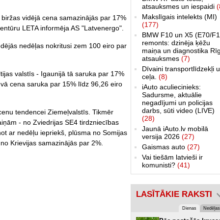
atsauksmes un iespaidi
(
Makslīgais intelekts (MI)
s biržas vidējā cena samazinājās par 17%
(177)
entūru LETA informēja AS "Latvenergo".
BMW F10 un X5 (E70/F1
remonts: dzinēja ķēžu
dējās nedēļas nokritusi zem 100 eiro par
maiņa un diagnostika Rī
atsauksmes
(7)
Dīvaini transportlīdzekļi 
ijas valstīs - Igaunijā tā saruka par 17%
ceļa.
(8)
uvā cena saruka par 15% līdz 96,26 eiro
iAuto aculiecinieks:
Sadursme, aktuālie
negadījumi un policijas
darbs, sūti video (LIVE)
i cenu tendencei Ziemeļvalstīs. Tikmēr
(28)
iņām - no Zviedrijas SE4 tirdzniecības
Jaunā iAuto.lv mobilā
ot ar nedēļu iepriekš, plūsma no Somijas
versija 2026
(27)
 no Krievijas samazinājās par 2%.
Gaismas auto
(27)
Vai tiešām latvieši ir
komunisti?
(41)
LASĪTĀKIE RAKSTI
Dienas
Nedēļas