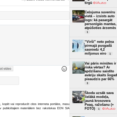
tirgū
Ceļojuma suvenīru
vietā – izsists auto
logs: kā pasargāt
personīgās mantas,
atpūšoties ārzemēs
1
“Virši” neto peļņa
pirmajā pusgadā
sasniedz 4,2
miljonus eiro
1
Vai pāris minūtes ir
riska vērtas? Ar
ot video
apdzīšanu saistīto
avāriju skaits šogad
pieaudzis par 66%
3
Škoda uzsāk sava
lielākā modeļa,
jaunā krosovera
ot, kopēt vai reproducēt citos interneta portālos, masu
Peaq, ražošanu (+
FOTO)
o.lv publicētajiem materiāliem bez rakstiskas EON SIA
1