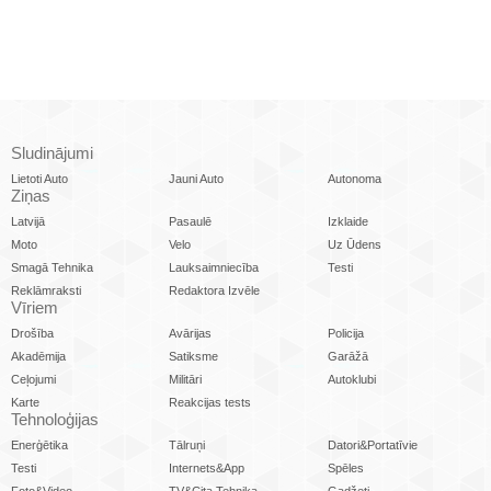
Sludinājumi
Lietoti Auto
Jauni Auto
Autonoma
Ziņas
Latvijā
Pasaulē
Izklaide
Moto
Velo
Uz Ūdens
Smagā Tehnika
Lauksaimniecība
Testi
Reklāmraksti
Redaktora Izvēle
Vīriem
Drošība
Avārijas
Policija
Akadēmija
Satiksme
Garāžā
Ceļojumi
Militāri
Autoklubi
Karte
Reakcijas tests
Tehnoloģijas
Enerģētika
Tālruņi
Datori&Portatīvie
Testi
Internets&App
Spēles
Foto&Video
TV&Cita Tehnika
Gadžeti