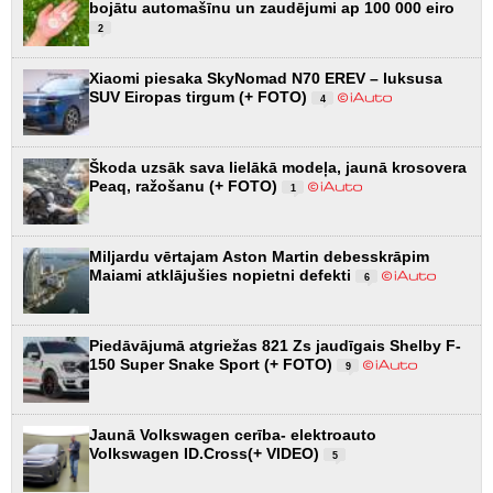
bojātu automašīnu un zaudējumi ap 100 000 eiro
2
Xiaomi piesaka SkyNomad N70 EREV – luksusa
SUV Eiropas tirgum (+ FOTO)
4
Škoda uzsāk sava lielākā modeļa, jaunā krosovera
Peaq, ražošanu (+ FOTO)
1
Miljardu vērtajam Aston Martin debesskrāpim
Maiami atklājušies nopietni defekti
6
Piedāvājumā atgriežas 821 Zs jaudīgais Shelby F-
150 Super Snake Sport (+ FOTO)
9
Jaunā Volkswagen cerība- elektroauto
Volkswagen ID.Cross(+ VIDEO)
5