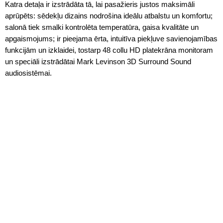
Katra detaļa ir izstrādāta tā, lai pasažieris justos maksimāli
aprūpēts: sēdekļu dizains nodrošina ideālu atbalstu un komfortu;
salonā tiek smalki kontrolēta temperatūra, gaisa kvalitāte un
apgaismojums; ir pieejama ērta, intuitīva piekļuve savienojamības
funkcijām un izklaidei, tostarp 48 collu HD platekrāna monitoram
un speciāli izstrādātai Mark Levinson 3D Surround Sound
audiosistēmai.