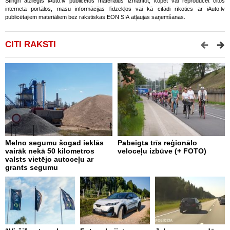
Stingri aizliegts iAuto.lv publicētos materiālus izmantot, kopēt vai reproducēt citos
interneta portālos, masu informācijas līdzekļos vai kā citādi rīkoties ar iAuto.lv
publicētajiem materiāliem bez rakstiskas EON SIA atļaujas saņemšanas.
CITI RAKSTI
Melno segumu šogad ieklās
Pabeigta trīs reģionālo
N
vairāk nekā 50 kilometros
veloceļu izbūve (+ FOTO)
k
valsts vietējo autoceļu ar
grants segumu