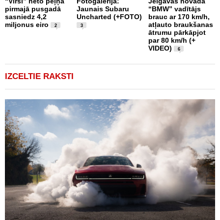
“Virši” neto peļņa
Fotogalerija:
Jelgavas novadā
Š
pirmajā pusgadā
Jaunais Subaru
“BMW” vadītājs
d
sasniedz 4,2
Uncharted (+FOTO)
brauc ar 170 km/h,
c
miljonus eiro
atļauto braukšanas
u
2
3
ātrumu pārkāpjot
1
par 80 km/h (+
7
VIDEO)
(
6
IZCELTIE RAKSTI