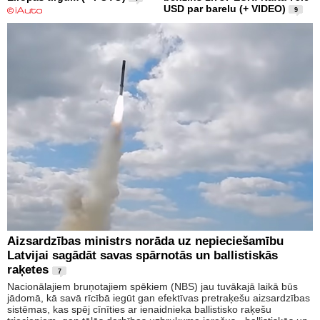
USD par barelu (+ VIDEO)
9
Aizsardzības ministrs norāda uz nepieciešamību
Latvijai sagādāt savas spārnotās un ballistiskās
raķetes
7
Nacionālajiem bruņotajiem spēkiem (NBS) jau tuvākajā laikā būs
jādomā, kā savā rīcībā iegūt gan efektīvas pretraķešu aizsardzības
sistēmas, kas spēj cīnīties ar ienaidnieka ballistisko raķešu