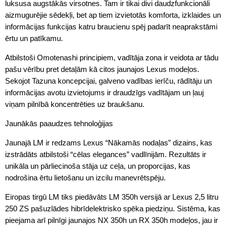
luksusa augstākās virsotnes. Tam ir tikai divi daudzfunkcionāli
aizmugurējie sēdekļi, bet ap tiem izvietotās komforta, izklaides un
informācijas funkcijas katru braucienu spēj padarīt neaprakstāmi
ērtu un patīkamu.
Atbilstoši Omotenashi principiem, vadītāja zona ir veidota ar tādu
pašu vērību pret detaļām kā citos jaunajos Lexus modeļos.
Sekojot Tazuna koncepcijai, galveno vadības ierīču, rādītāju un
informācijas avotu izvietojums ir draudzīgs vadītājam un ļauj
viņam pilnībā koncentrēties uz braukšanu.
Jaunākās paaudzes tehnoloģijas
Jaunajā LM ir redzams Lexus “Nākamās nodaļas” dizains, kas
izstrādāts atbilstoši “cēlas elegances” vadlīnijām. Rezultāts ir
unikāla un pārliecinoša stāja uz ceļa, un proporcijas, kas
nodrošina ērtu lietošanu un izcilu manevrētspēju.
Eiropas tirgū LM tiks piedāvāts LM 350h versijā ar Lexus 2,5 litru
250 ZS pašuzlādes hibrīdelektrisko spēka piedziņu. Sistēma, kas
pieejama arī pilnīgi jaunajos NX 350h un RX 350h modeļos, jau ir