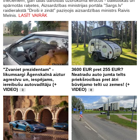
triecieniem, gan tālās darbības uzbrukuma ieročus - ballistiskās un
spārnotās raķetes, Aizsardzības ministrijas portāla "Sargs.lv"
raidierakstā "Droši ir zināt" paziņojis aizsardzības ministrs Raivis
Melnis.
LASĪT VAIRĀK
"Zvaniet prezidentam" -
3600 EUR pret 255 EUR?
likumsargi Āgenskalnā aiztur
Neatradu auto jumta telts
agresīvu un, iespējams,
priekšrocības pret ātri
iereibušu autovadītāju (+
būvējamo telti uz zemes! (+
VIDEO)
VIDEO)
3
8