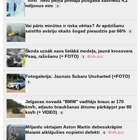
“Virši” neto peļņa pirmajā pusgadā sasniedz 4,2
miljonus eiro
2
Vai pāris minūtes ir riska vērtas? Ar apdzīšanu
saistīto avāriju skaits šogad pieaudzis par 66%
9
Škoda uzsāk sava lielākā modeļa, jaunā krosovera
Peaq, ražošanu (+ FOTO)
1
Fotogalerija: Jaunais Subaru Uncharted (+FOTO)
3
Jelgavas novadā “BMW” vadītājs brauc ar 170
km/h, atļauto braukšanas ātrumu pārkāpjot par 80
km/h (+ VIDEO)
6
Miljardu vērtajam Aston Martin debesskrāpim
Maiami atklājušies nopietni defekti
6