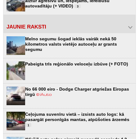
aiztur agresīvu un, iespējams, iereibušu
autovadītāju (+ VIDEO)
3
JAUNIE RAKSTI
Melno segumu šogad ieklās vairāk nekā 50
kilometros valsts vietējo autoceļu ar grants
segumu
Pabeigta trīs reģionālo veloceļu izbūve (+ FOTO)
No 66 000 eiro - Dodge Charger atgriežas Eiropas
tirgū
Ceļojuma suvenīru vietā – izsists auto logs: kā
pasargāt personīgās mantas, atpūšoties ārzemēs
1