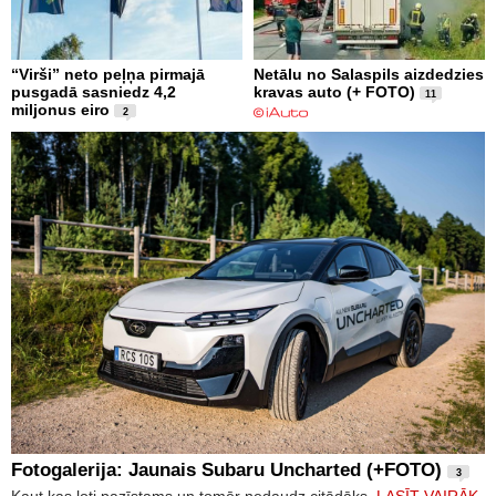
“Virši” neto peļņa pirmajā
Netālu no Salaspils aizdedzies
pusgadā sasniedz 4,2
kravas auto (+ FOTO)
11
miljonus eiro
2
Fotogalerija: Jaunais Subaru Uncharted (+FOTO)
3