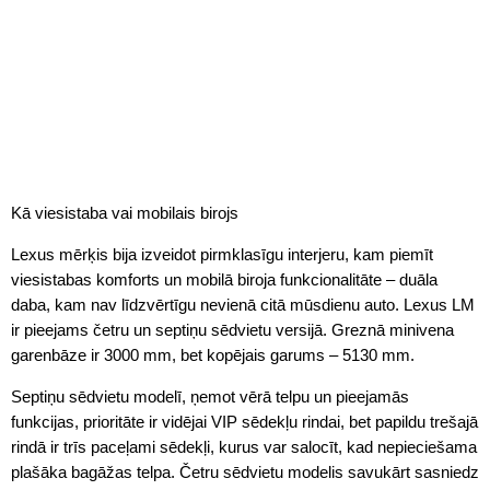
Kā viesistaba vai mobilais birojs
Lexus mērķis bija izveidot pirmklasīgu interjeru, kam piemīt
viesistabas komforts un mobilā biroja funkcionalitāte – duāla
daba, kam nav līdzvērtīgu nevienā citā mūsdienu auto. Lexus LM
ir pieejams četru un septiņu sēdvietu versijā. Greznā minivena
garenbāze ir 3000 mm, bet kopējais garums – 5130 mm.
Septiņu sēdvietu modelī, ņemot vērā telpu un pieejamās
funkcijas, prioritāte ir vidējai VIP sēdekļu rindai, bet papildu trešajā
rindā ir trīs paceļami sēdekļi, kurus var salocīt, kad nepieciešama
plašāka bagāžas telpa. Četru sēdvietu modelis savukārt sasniedz