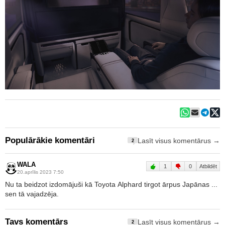
Populārākie komentāri
Lasīt visus komentārus →
2
WALA
1
0
Atbildēt
20.aprīlis 2023 7:50
Nu ta beidzot izdomājuši kā Toyota Alphard tirgot ārpus Japānas ...
sen tā vajadzēja.
Tavs komentārs
Lasīt visus komentārus →
2