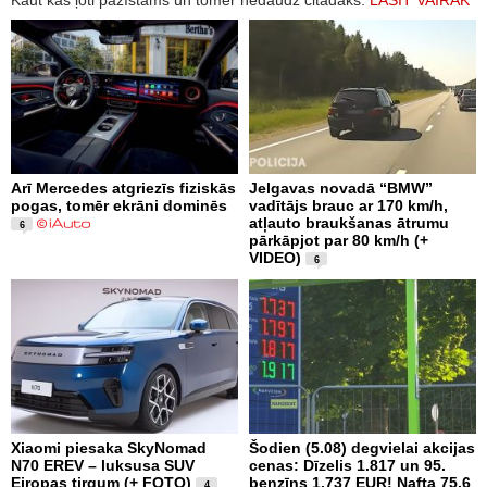
Kaut kas ļoti pazīstams un tomēr nedaudz citādāks.
LASĪT VAIRĀK
Arī Mercedes atgriezīs fiziskās
Jelgavas novadā “BMW”
pogas, tomēr ekrāni dominēs
vadītājs brauc ar 170 km/h,
atļauto braukšanas ātrumu
6
pārkāpjot par 80 km/h (+
VIDEO)
6
Xiaomi piesaka SkyNomad
Šodien (5.08) degvielai akcijas
N70 EREV – luksusa SUV
cenas: Dīzelis 1.817 un 95.
Eiropas tirgum (+ FOTO)
benzīns 1.737 EUR! Nafta 75.6
4