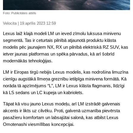
Foto: Publicitātes attēls
Velocita | 19.aprīlis 2023 12:59
Lexus laiž klajā modeli LM un ieved zīmolu luksusa minivenu
segmentā. Tas ir ceturtais pilnībā atjaunotā produktu klāsta
modelis pēc jaunajiem NX, RX un pilnībā elektriskā RZ SUV, kas
ietver jaunas platformas un spēka pārvadus, kā arī šobrīd
modernākās tehnoloģijas.
LM ir Eiropas tirgū nebijis Lexus modelis, kas nodrošina limuzīna
cienīgu augstākā līmeņa greznību ietilpīga minivena formātā. Kā
norāda tā apzīmējums “L”, LM ir Lexus klāsta flagmanis, līdzīgi
kā LS sedans un LC kupeja un kabriolets.
Tāpat kā visu jauno Lexus modeļu, arī LM izstrādē galvenais
akcents ir likts uz cilvēku. Proti, galvenā uzmanība pievērsta
pasažieru komfortam un labsajūtai salonā, kas atbilst Lexus
Omotenashi viesmīlības koncepcijai.