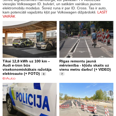
viesojās Volkswagen ID. bulvārī, un satikām vairākus jaunos
elektromobiļu modeļus. Šoreiz runa ir par ID. Cross. Tas ir auto,
kam potenciāli vajadzētu kļūt par Volkswagen dižpārdokli.
LASĪT
VAIRĀK
Tikai 12,8 kWh uz 100 km –
Rīgas remontu jaunā
Audi e-tron būs
mērvienība - kļūdu skaits uz
visekonomiskākais ražotāja
vienu metru darbu! (+ VIDEO)
elektroauto (+ FOTO)
3
7