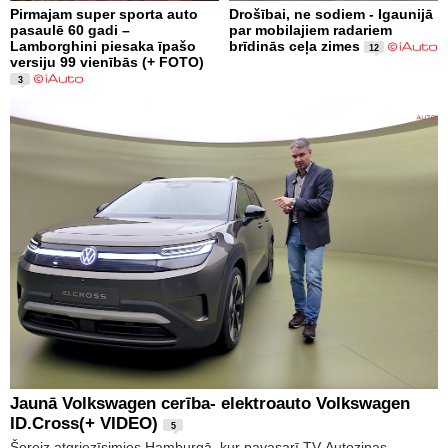
Pirmajam super sporta auto
Drošībai, ne sodiem - Igaunijā
pasaulē 60 gadi –
par mobilajiem radariem
Lamborghini piesaka īpašo
brīdinās ceļa zimes
12
versiju 99 vienībās (+ FOTO)
3
Jaunā Volkswagen cerība- elektroauto Volkswagen
ID.Cross(+ VIDEO)
5
Šoreiz atgriezīsimies Hamburgā, kur pavasarī TV Autoziņas