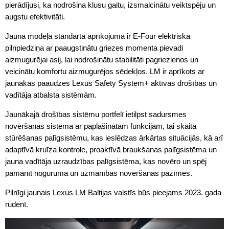
pierādījusi, ka nodrošina klusu gaitu, izsmalcinātu veiktspēju un
augstu efektivitāti.
Jaunā modeļa standarta aprīkojumā ir E-Four elektriskā
pilnpiedziņa ar paaugstinātu griezes momenta pievadi
aizmugurējai asij, lai nodrošinātu stabilitāti pagriezienos un
veicinātu komfortu aizmugurējos sēdekļos. LM ir aprīkots ar
jaunākās paaudzes Lexus Safety System+ aktīvās drošības un
vadītāja atbalsta sistēmām.
Jaunākajā drošības sistēmu portfelī ietilpst sadursmes
novēršanas sistēma ar paplašinātām funkcijām, tai skaitā
stūrēšanas palīgsistēmu, kas ieslēdzas ārkārtas situācijās, kā arī
adaptīvā kruīza kontrole, proaktīvā braukšanas palīgsistēma un
jauna vadītāja uzraudzības palīgsistēma, kas novēro un spēj
pamanīt noguruma un uzmanības novēršanas pazīmes.
Pilnīgi jaunais Lexus LM Baltijas valstīs būs pieejams 2023. gada
rudenī.