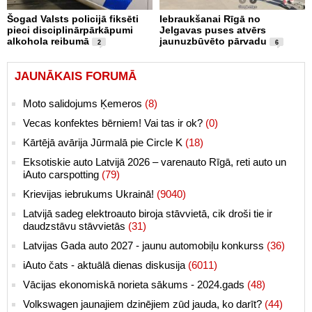
Šogad Valsts policijā fiksēti
Iebraukšanai Rīgā no
pieci disciplinārpārkāpumi
Jelgavas puses atvērs
alkohola reibumā
jaunuzbūvēto pārvadu
2
6
JAUNĀKAIS FORUMĀ
Moto salidojums Ķemeros
(8)
Vecas konfektes bērniem! Vai tas ir ok?
(0)
Kārtējā avārija Jūrmalā pie Circle K
(18)
Eksotiskie auto Latvijā 2026 – varenauto Rīgā, reti auto un
iAuto carspotting
(79)
Krievijas iebrukums Ukrainā!
(9040)
Latvijā sadeg elektroauto biroja stāvvietā, cik droši tie ir
daudzstāvu stāvvietās
(31)
Latvijas Gada auto 2027 - jaunu automobiļu konkurss
(36)
iAuto čats - aktuālā dienas diskusija
(6011)
Vācijas ekonomiskā norieta sākums - 2024.gads
(48)
Volkswagen jaunajiem dzinējiem zūd jauda, ko darīt?
(44)