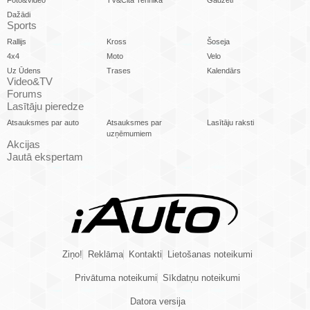
Dažādi
Sports
Rallijs
Kross
Šoseja
4x4
Moto
Velo
Uz Ūdens
Trases
Kalendārs
Video&TV
Forums
Lasītāju pieredze
Atsauksmes par auto
Atsauksmes par
Lasītāju raksti
uzņēmumiem
Akcijas
Jautā ekspertam
Ziņo!
Reklāma
Kontakti
Lietošanas noteikumi
Privātuma noteikumi
Sīkdatņu noteikumi
Datora versija