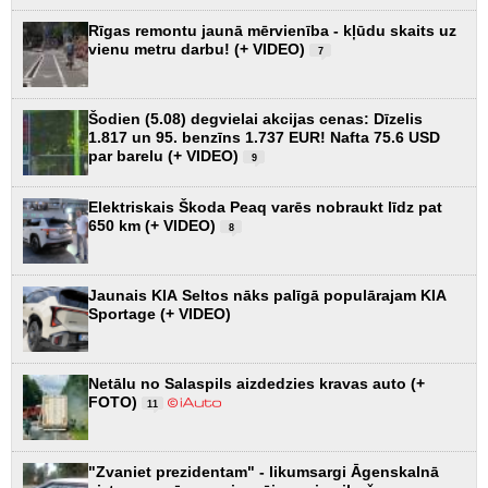
Rīgas remontu jaunā mērvienība - kļūdu skaits uz
vienu metru darbu! (+ VIDEO)
7
Šodien (5.08) degvielai akcijas cenas: Dīzelis
1.817 un 95. benzīns 1.737 EUR! Nafta 75.6 USD
par barelu (+ VIDEO)
9
Elektriskais Škoda Peaq varēs nobraukt līdz pat
650 km (+ VIDEO)
8
Jaunais KIA Seltos nāks palīgā populārajam KIA
Sportage (+ VIDEO)
Netālu no Salaspils aizdedzies kravas auto (+
FOTO)
11
"Zvaniet prezidentam" - likumsargi Āgenskalnā