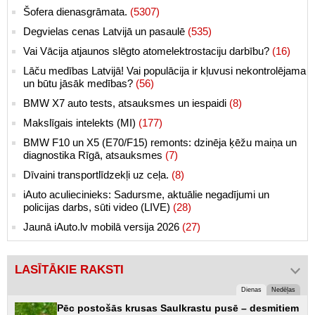
Šofera dienasgrāmata.
(5307)
Degvielas cenas Latvijā un pasaulē
(535)
Vai Vācija atjaunos slēgto atomelektrostaciju darbību?
(16)
Lāču medības Latvijā! Vai populācija ir kļuvusi nekontrolējama
un būtu jāsāk medības?
(56)
BMW X7 auto tests, atsauksmes un iespaidi
(8)
Makslīgais intelekts (MI)
(177)
BMW F10 un X5 (E70/F15) remonts: dzinēja ķēžu maiņa un
diagnostika Rīgā, atsauksmes
(7)
Dīvaini transportlīdzekļi uz ceļa.
(8)
iAuto aculiecinieks: Sadursme, aktuālie negadījumi un
policijas darbs, sūti video (LIVE)
(28)
Jaunā iAuto.lv mobilā versija 2026
(27)
LASĪTĀKIE RAKSTI
Dienas
Nedēļas
Pēc postošās krusas Saulkrastu pusē – desmitiem