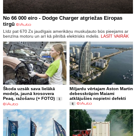
No 66 000 eiro - Dodge Charger atgriežas Eiropas
tirgū
Līdz pat 670 Zs jaudīgais amerikāņu muskuļauto būs pieejams ar
benzīna motoru un arī kā pilnībā elektrisks mdelis.
LASĪT VAIRĀK
Škoda uzsāk sava lielākā
Miljardu vērtajam Aston Martin
modeļa, jaunā krosovera
debesskrāpim Maiami
Peaq, ražošanu (+ FOTO)
atklājušies nopietni defekti
1
6