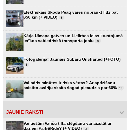
Elektriskais Škoda Peaq varēs nobraukt līdz pat
650 km (+ VIDEO)
8
Kārļa Ulmaņa gatves un Lielirbes ielas krustojumā
ierīkos sabiedriskā transporta joslu
3
Fotogalerija: Jaunais Subaru Uncharted (+FOTO)
3
Vai pāris minūtes ir riska vērtas? Ar apdzīšanu
saistīto avāriju skaits šogad pieaudzis par 66%
13
JAUNIE RAKSTI
Vai tiešām Vanšu tilta slēgšanu var aizstāt ar
dažiem Park&Ride? (+ VIDEO)
3