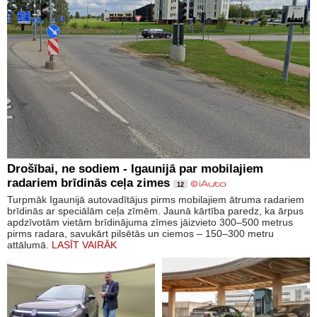
Drošībai, ne sodiem - Igaunijā par mobilajiem
radariem brīdinās ceļa zimes
12
Turpmāk Igaunijā autovadītājus pirms mobilajiem ātruma radariem
brīdinās ar speciālām ceļa zīmēm. Jaunā kārtība paredz, ka ārpus
apdzīvotām vietām brīdinājuma zīmes jāizvieto 300–500 metrus
pirms radara, savukārt pilsētās un ciemos – 150–300 metru
attālumā.
LASĪT VAIRĀK