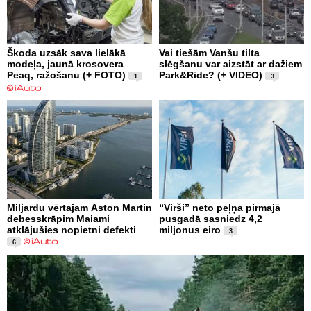
Škoda uzsāk sava lielākā
Vai tiešām Vanšu tilta
modeļa, jaunā krosovera
slēgšanu var aizstāt ar dažiem
Peaq, ražošanu (+ FOTO)
Park&Ride? (+ VIDEO)
1
3
Miljardu vērtajam Aston Martin
“Virši” neto peļņa pirmajā
debesskrāpim Maiami
pusgadā sasniedz 4,2
atklājušies nopietni defekti
miljonus eiro
3
6