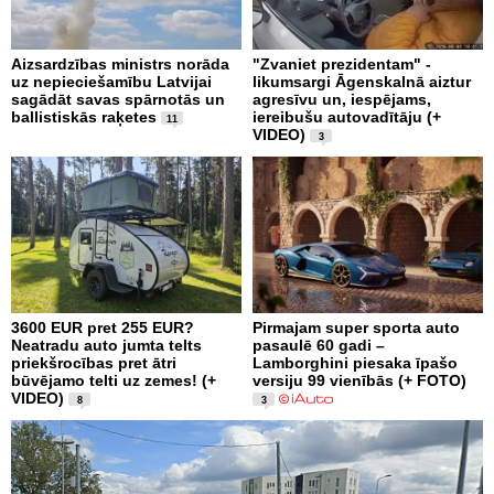
Aizsardzības ministrs norāda
"Zvaniet prezidentam" -
uz nepieciešamību Latvijai
likumsargi Āgenskalnā aiztur
sagādāt savas spārnotās un
agresīvu un, iespējams,
ballistiskās raķetes
iereibušu autovadītāju (+
11
VIDEO)
3
3600 EUR pret 255 EUR?
Pirmajam super sporta auto
Neatradu auto jumta telts
pasaulē 60 gadi –
priekšrocības pret ātri
Lamborghini piesaka īpašo
būvējamo telti uz zemes! (+
versiju 99 vienībās (+ FOTO)
VIDEO)
8
3