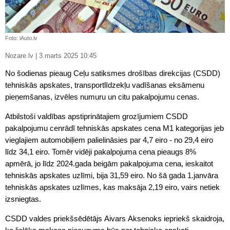
Foto: iAuto.lv
Nozare.lv | 3.marts 2025 10:45
No šodienas pieaug Ceļu satiksmes drošības direkcijas (CSDD)
tehniskās apskates, transportlīdzekļu vadīšanas eksāmenu
pieņemšanas, izvēles numuru un citu pakalpojumu cenas.
Atbilstoši valdības apstiprinātajiem grozījumiem CSDD
pakalpojumu cenrādī tehniskās apskates cena M1 kategorijas jeb
vieglajiem automobiļiem palielināsies par 4,7 eiro - no 29,4 eiro
līdz 34,1 eiro. Tomēr vidēji pakalpojuma cena pieaugs 8%
apmērā, jo līdz 2024.gada beigām pakalpojuma cena, ieskaitot
tehniskās apskates uzlīmi, bija 31,59 eiro. No šā gada 1.janvāra
tehniskās apskates uzlīmes, kas maksāja 2,19 eiro, vairs netiek
izsniegtas.
CSDD valdes priekšsēdētājs Aivars Aksenoks iepriekš skaidroja,