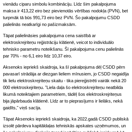
vienādu ciparu simbolu kombināciju. Līdz šim pakalpojuma
maksa ir 413,22 eiro bez pievienotās vērtības nodokļa (PVN), bet
turpmāk tā būs 991,73 eiro bez PVN. Šo pakalpojumu CSDD
palielinās neatkarīgi no pašizmaksām.
Tāpat palielināsies pakalpojuma cena saistībā ar
elektroskrejriteņu reģistrāciju klātienē, veicot to individuālo
tehnisko parametru noteikšanu. Šī pakalpojuma cenu palielinās
par 70% - no 6,1 eiro līdz 10,37 eiro.
Aksenoks iepriekš skaidroja, ka šī pakalpojuma dēļ CSDD pērn
pavasarī strādāja ar diezgan lieliem mīnusiem, jo CSDD negaidīja
tik lielu elektroskrejriteņu skaitu - tika piereģistrēti vairāk nekā 20
000 elektroskejriteņu. "Liela daļa šo elektroskrejriteņu neatbilda
likumā noteiktajiem parametriem, tādēļ šos elektroskrejriteņus
bija jāpārbauda klātienē. Līdz ar to pieprasījums ir lielāks, nekā
gaidīts," viņš sacīja.
Tāpat Aksenoks iepriekš skaidroja, ka 2022.gadā CSDD publiskā
izsolē pārdeva kapitāldaļas tehniskās apskates uzņēmumos, un