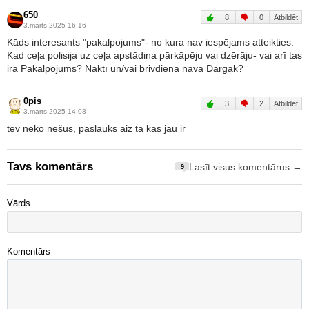
650
8
0
Atbildēt
3.marts 2025 16:16
Kāds interesants "pakalpojums"- no kura nav iespējams atteikties.
Kad ceļa polisija uz ceļa apstādina pārkāpēju vai dzērāju- vai arī tas
ira Pakalpojums? Naktī un/vai brivdienā nava Dārgāk?
0pis
3
2
Atbildēt
3.marts 2025 14:08
tev neko nešūs, paslauks aiz tā kas jau ir
Tavs komentārs
Lasīt visus komentārus →
9
Vārds
Komentārs