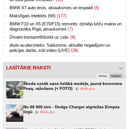
BMW X7 auto tests, atsauksmes un iespaidi
(8)
Makslīgais intelekts (MI)
(177)
BMW F10 un X5 (E70/F15) remonts: dzinēja ķēžu maiņa un
diagnostika Rīgā, atsauksmes
(7)
Dīvaini transportlīdzekļi uz ceļa.
(8)
iAuto aculiecinieks: Sadursme, aktuālie negadījumi un
policijas darbs, sūti video (LIVE)
(28)
LASĪTĀKIE RAKSTI
Dienas
Nedēļas
Škoda uzsāk sava lielākā modeļa, jaunā krosovera
Peaq, ražošanu (+ FOTO)
1
No 66 000 eiro - Dodge Charger atgriežas Eiropas
tirgū
1