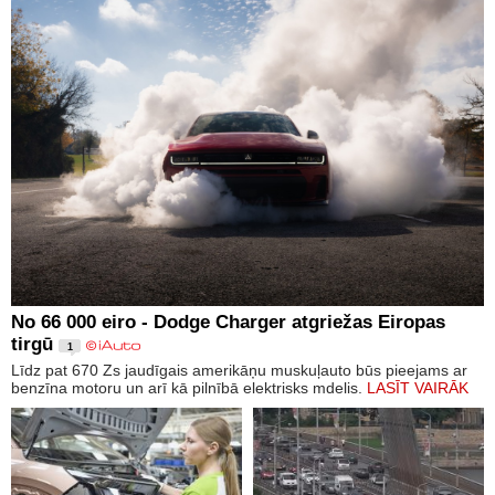
No 66 000 eiro - Dodge Charger atgriežas Eiropas
tirgū
1
Līdz pat 670 Zs jaudīgais amerikāņu muskuļauto būs pieejams ar
benzīna motoru un arī kā pilnībā elektrisks mdelis.
LASĪT VAIRĀK