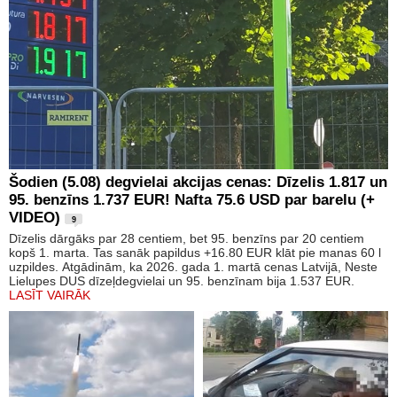
Šodien (5.08) degvielai akcijas cenas: Dīzelis 1.817 un
95. benzīns 1.737 EUR! Nafta 75.6 USD par barelu (+
VIDEO)
9
Dīzelis dārgāks par 28 centiem, bet 95. benzīns par 20 centiem
kopš 1. marta. Tas sanāk papildus +16.80 EUR klāt pie manas 60 l
uzpildes. Atgādinām, ka 2026. gada 1. martā cenas Latvijā, Neste
Lielupes DUS dīzeļdegvielai un 95. benzīnam bija 1.537 EUR.
LASĪT VAIRĀK