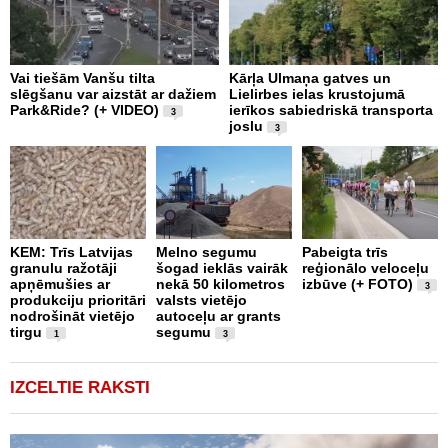
Vai tiešām Vanšu tilta
Kārļa Ulmaņa gatves un
“
slēgšanu var aizstāt ar dažiem
Lielirbes ielas krustojumā
p
Park&Ride? (+ VIDEO)
ierīkos sabiedriskā transporta
m
3
joslu
3
J
KEM: Trīs Latvijas
Melno segumu
Pabeigta trīs
“
granulu ražotāji
šogad ieklās vairāk
reģionālo veloceļu
b
apņēmušies ar
nekā 50 kilometros
izbūve (+ FOTO)
a
3
produkciju prioritāri
valsts vietējo
ā
nodrošināt vietējo
autoceļu ar grants
p
tirgu
segumu
V
1
3
IZCELTIE RAKSTI