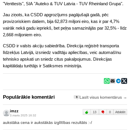
"Venttests", SIA "Auteko & TUV Latvia - TUV Rheinland Grupa".
Jau ziņots, ka CSDD apgrozījums pagājušajā gadā, pēc
provizoriskiem datiem, bija 62,873 miljoni eiro, kas ir par 4,7%
vairāk nekā gadu iepriekš, bet peļņa samazinājās par 32,5% - līdz
2,668 miljoniem eiro.
CSDD ir valsts akciju sabiedrība. Direkcija reģistrē transporta
līdzekļus Latvijā, izsniedz vadītāju apliecības, veic automašīnu
tehnisko apskati un sniedz citus pakalpojumus. Direkcijas
kapitāldaļu turētājs ir Satiksmes ministrija.
Populārākie komentāri
Lasīt visus komentārus →
9
imzz
13
0
Atbildēt
3.marts 2025 16:32
aukstāka cena ir aukstākās izglītības rezultāts :-/