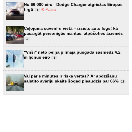
No 66 000 eiro - Dodge Charger atgriežas Eiropas
tirgū
1
Ceļojuma suvenīru vietā – izsists auto logs: kā
pasargāt personīgās mantas, atpūšoties ārzemēs
1
“Virši” neto peļņa pirmajā pusgadā sasniedz 4,2
miljonus eiro
3
Vai pāris minūtes ir riska vērtas? Ar apdzīšanu
saistīto avāriju skaits šogad pieaudzis par 66%
13