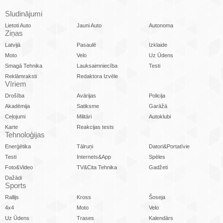
Sludinājumi
Lietoti Auto
Jauni Auto
Autonoma
Ziņas
Latvijā
Pasaulē
Izklaide
Moto
Velo
Uz Ūdens
Smagā Tehnika
Lauksaimniecība
Testi
Reklāmraksti
Redaktora Izvēle
Vīriem
Drošība
Avārijas
Policija
Akadēmija
Satiksme
Garāžā
Ceļojumi
Militāri
Autoklubi
Karte
Reakcijas tests
Tehnoloģijas
Enerģētika
Tālruņi
Datori&Portatīvie
Testi
Internets&App
Spēles
Foto&Video
TV&Cita Tehnika
Gadžeti
Dažādi
Sports
Rallijs
Kross
Šoseja
4x4
Moto
Velo
Uz Ūdens
Trases
Kalendārs