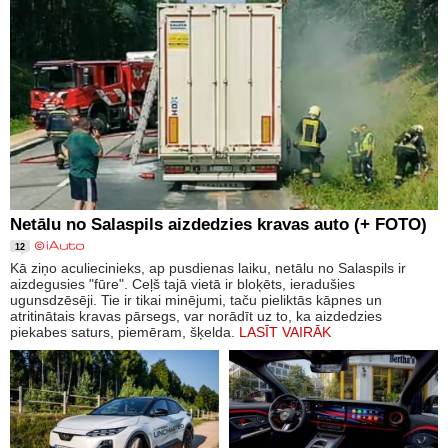
Netālu no Salaspils aizdedzies kravas auto (+ FOTO)
12
Kā ziņo aculiecinieks, ap pusdienas laiku, netālu no Salaspils ir
aizdegusies "fūre". Ceļš tajā vietā ir bloķēts, ieradušies
ugunsdzēsēji. Tie ir tikai minējumi, taču pieliktās kāpnes un
atritinātais kravas pārsegs, var norādīt uz to, ka aizdedzies
piekabes saturs, piemēram, šķelda.
LASĪT VAIRĀK