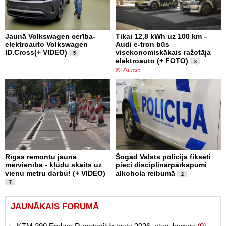
Jaunā Volkswagen cerība-
Tikai 12,8 kWh uz 100 km –
elektroauto Volkswagen
Audi e-tron būs
ID.Cross(+ VIDEO)
visekonomiskākais ražotāja
5
elektroauto (+ FOTO)
3
Rīgas remontu jaunā
Šogad Valsts policijā fiksēti
mērvienība - kļūdu skaits uz
pieci disciplinārpārkāpumi
vienu metru darbu! (+ VIDEO)
alkohola reibumā
2
7
JAUNĀKAIS FORUMĀ