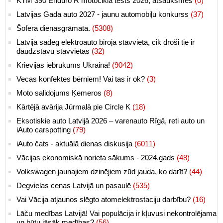
KTM 390 Enduro R motocikla tests 2026, atsauksmes
(0)
Latvijas Gada auto 2027 - jaunu automobiļu konkurss
(37)
Šofera dienasgrāmata.
(5308)
Latvijā sadeg elektroauto biroja stāvvietā, cik droši tie ir
daudzstāvu stāvvietās
(32)
Krievijas iebrukums Ukrainā!
(9042)
Vecas konfektes bērniem! Vai tas ir ok?
(3)
Moto salidojums Ķemeros
(8)
Kārtējā avārija Jūrmalā pie Circle K
(18)
Eksotiskie auto Latvijā 2026 – varenauto Rīgā, reti auto un
iAuto carspotting
(79)
iAuto čats - aktuālā dienas diskusija
(6011)
Vācijas ekonomiskā norieta sākums - 2024.gads
(48)
Volkswagen jaunajiem dzinējiem zūd jauda, ko darīt?
(44)
Degvielas cenas Latvijā un pasaulē
(535)
Vai Vācija atjaunos slēgto atomelektrostaciju darbību?
(16)
Lāču medības Latvijā! Vai populācija ir kļuvusi nekontrolējama
un būtu jāsāk medības?
(56)