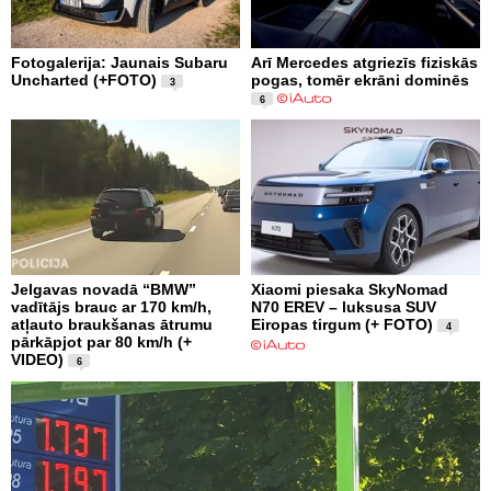
Fotogalerija: Jaunais Subaru
Arī Mercedes atgriezīs fiziskās
Uncharted (+FOTO)
pogas, tomēr ekrāni dominēs
3
6
Jelgavas novadā “BMW”
Xiaomi piesaka SkyNomad
vadītājs brauc ar 170 km/h,
N70 EREV – luksusa SUV
atļauto braukšanas ātrumu
Eiropas tirgum (+ FOTO)
4
pārkāpjot par 80 km/h (+
VIDEO)
6