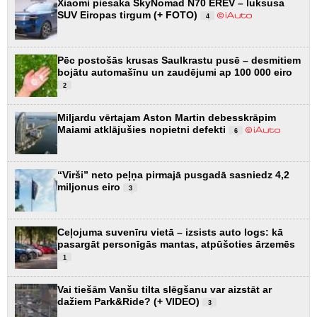
Xiaomi piesaka SkyNomad N70 EREV – luksusa
SUV Eiropas tirgum (+ FOTO)
4
Pēc postošās krusas Saulkrastu pusē – desmitiem
bojātu automašīnu un zaudējumi ap 100 000 eiro
2
Miljardu vērtajam Aston Martin debesskrāpim
Maiami atklājušies nopietni defekti
6
“Virši” neto peļņa pirmajā pusgadā sasniedz 4,2
miljonus eiro
3
Ceļojuma suvenīru vietā – izsists auto logs: kā
pasargāt personīgās mantas, atpūšoties ārzemēs
1
Vai tiešām Vanšu tilta slēgšanu var aizstāt ar
dažiem Park&Ride? (+ VIDEO)
3