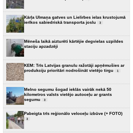
Kārļa Ulmaņa gatves un Lielirbes ielas krustojumā
ierīkos sabiedriskā transporta joslu
3
Mēneša laikā aizturēti kārtējie degvielas uzpildes
staciju apzadzēji
KEM: Trīs Latvijas granulu ražotāji apņēmušies ar
produkciju prioritāri nodrošināt vietējo tirgu
1
Melno segumu šogad ieklās vairāk nekā 50
kilometros valsts vietējo autoceļu ar grants
segumu
3
Pabeigta trīs reģionālo veloceļu izbūve (+ FOTO)
3