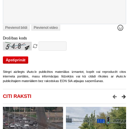
Pievienot bildi
Pievienot video
Drošības kods
Stingri aizliegts iAuto.lv publicētos materiālus izmantot, kopēt vai reproducēt citos
interneta portālos, masu informācijas līdzekļos vai kā citādi rīkoties ar iAuto.lv
publicētajiem materiāliem bez rakstiskas EON SIA atļaujas saņemšanas.
CITI RAKSTI