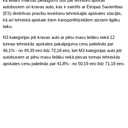
ka lielāks maksas pieaugums būs par tehnisko apskati
autobusiem un kravas auto, kas ir saistīts ar Eiropas Savienības
(ES) direktīvas prasību ieviešanu tehniskajās apskates stacijās,
kā arī tehniskā apskate šiem transportlīdzekļiem aizņem ilgāku
laiku.
N3 kategorijas jeb kravas auto ar pilnu masu lielāku nekā 12
tonnas tehniskās apskates pakalpojuma cenu palielinās par
46,1% - no 49,39 eiro līdz 72,18 eiro, bet M3 kategorijas auto jeb
autobusiem ar pilnu masu lielāku nekā piecas tonnas tehniskās
apskates cenu palielinās par 41,8% - no 50,19 eiro līdz 71,18 eiro.