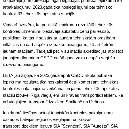
šo pakalpojumu direkcija tagad iegādājas publiskā iepirkumā kā
ārpakalpojumu. 2023.gadā tika noslēgti līgumi par tehnisko
kontroli 33 tehniskās apskates stacijās.
Viņš arī uzsvēra, ka publiskā iepirkuma rezultātā tehniskās
kontroles uzņēmumi piedāvāja aukstāku cenu par esošo,
papildinot, ka tas ir saistīts ar jaunām tehniskajām prasībām,
inflācijas un darbaspēka izmaksu pieaugumu, kā arī četrām
jaunām stacijām. Tādējādi pēc visu staciju akreditācijas atbilstoši
jaunajiem līgumiem CSDD no šā gada vairs nespēs segt šo
izdevumu pieaugumu.
LETA jau ziņoja, ka 2023.gada aprīlī CSDD rīkotā publiskā
iepirkuma rezultātā tika noskaidroti četri komersanti tehniskās
kontroles pakalpojuma veikšanai un jaunu tehniskās apskates
staciju izbūvei Rīgā vieglajiem un kravas transportlīdzekļiem, kā
arī vieglajiem transportlīdzekļiem Smiltenē un Līvānos.
Iepirkumā tiesības sniegt tehniskās kontroles pakalpojumu
dažādos Latvijas reģionos vieglajiem un kravas
transportlīdzekļiem ieguva SIA "Scantest", SIA "Autests", SIA