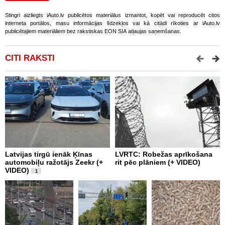
Stingri aizliegts iAuto.lv publicētos materiālus izmantot, kopēt vai reproducēt citos
interneta portālos, masu informācijas līdzekļos vai kā citādi rīkoties ar iAuto.lv
publicētajiem materiāliem bez rakstiskas EON SIA atļaujas saņemšanas.
CITI RAKSTI
Latvijas tirgū ienāk Ķīnas
LVRTC: Robežas aprīkošana
M
automobiļu ražotājs Zeekr (+
rit pēc plāniem (+ VIDEO)
v
VIDEO)
v
1
g