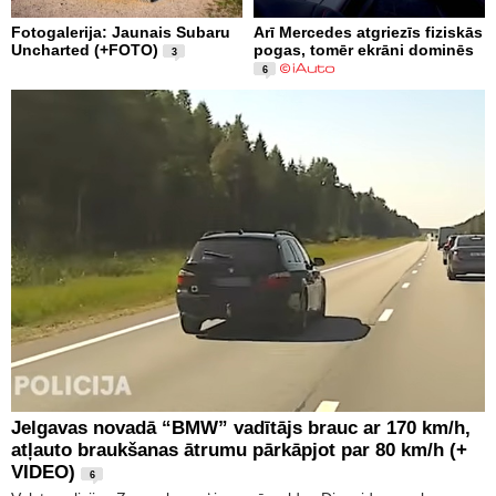
Fotogalerija: Jaunais Subaru
Arī Mercedes atgriezīs fiziskās
Uncharted (+FOTO)
pogas, tomēr ekrāni dominēs
3
6
Jelgavas novadā “BMW” vadītājs brauc ar 170 km/h,
atļauto braukšanas ātrumu pārkāpjot par 80 km/h (+
VIDEO)
6