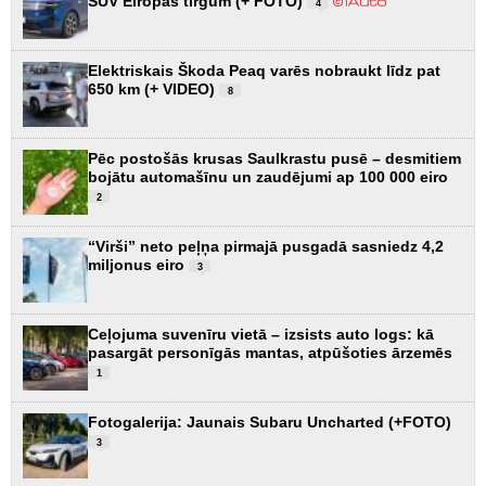
SUV Eiropas tirgum (+ FOTO)
4
Elektriskais Škoda Peaq varēs nobraukt līdz pat
650 km (+ VIDEO)
8
Pēc postošās krusas Saulkrastu pusē – desmitiem
bojātu automašīnu un zaudējumi ap 100 000 eiro
2
“Virši” neto peļņa pirmajā pusgadā sasniedz 4,2
miljonus eiro
3
Ceļojuma suvenīru vietā – izsists auto logs: kā
pasargāt personīgās mantas, atpūšoties ārzemēs
1
Fotogalerija: Jaunais Subaru Uncharted (+FOTO)
3