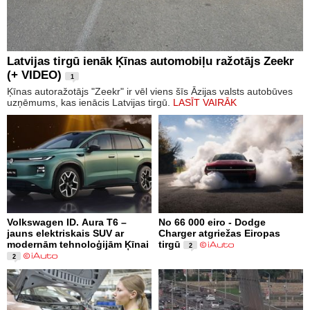
Latvijas tirgū ienāk Ķīnas automobiļu ražotājs Zeekr
(+ VIDEO)
1
Ķīnas autoražotājs "Zeekr" ir vēl viens šīs Āzijas valsts autobūves
uzņēmums, kas ienācis Latvijas tirgū.
LASĪT VAIRĀK
Volkswagen ID. Aura T6 –
No 66 000 eiro - Dodge
jauns elektriskais SUV ar
Charger atgriežas Eiropas
modernām tehnoloģijām Ķīnai
tirgū
2
2