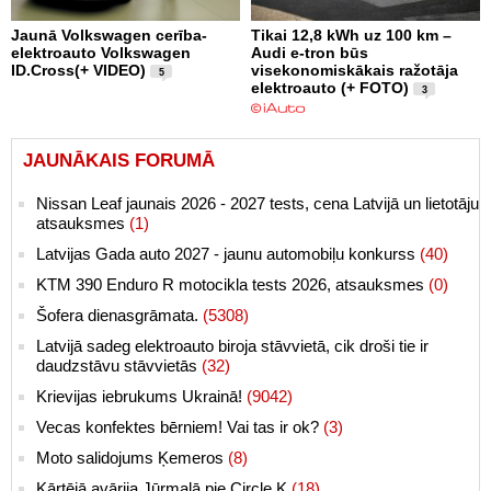
Jaunā Volkswagen cerība-
Tikai 12,8 kWh uz 100 km –
elektroauto Volkswagen
Audi e-tron būs
ID.Cross(+ VIDEO)
visekonomiskākais ražotāja
5
elektroauto (+ FOTO)
3
JAUNĀKAIS FORUMĀ
Nissan Leaf jaunais 2026 - 2027 tests, cena Latvijā un lietotāju
atsauksmes
(1)
Latvijas Gada auto 2027 - jaunu automobiļu konkurss
(40)
KTM 390 Enduro R motocikla tests 2026, atsauksmes
(0)
Šofera dienasgrāmata.
(5308)
Latvijā sadeg elektroauto biroja stāvvietā, cik droši tie ir
daudzstāvu stāvvietās
(32)
Krievijas iebrukums Ukrainā!
(9042)
Vecas konfektes bērniem! Vai tas ir ok?
(3)
Moto salidojums Ķemeros
(8)
Kārtējā avārija Jūrmalā pie Circle K
(18)