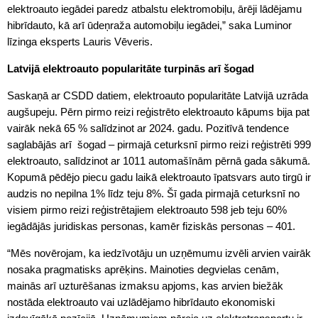
elektroauto iegādei paredz atbalstu elektromobiļu, ārēji lādējamu
hibrīdauto, kā arī ūdeņraža automobiļu iegādei,” saka Luminor
līzinga eksperts Lauris Vēveris.
Latvijā elektroauto popularitāte turpinās arī šogad
Saskaņā ar CSDD datiem, elektroauto popularitāte Latvijā uzrāda
augšupeju. Pērn pirmo reizi reģistrēto elektroauto kāpums bija pat
vairāk nekā 65 % salīdzinot ar 2024. gadu. Pozitīvā tendence
saglabājās arī šogad – pirmajā ceturksnī pirmo reizi reģistrēti 999
elektroauto, salīdzinot ar 1011 automašīnām pērnā gada sākumā.
Kopumā pēdējo piecu gadu laikā elektroauto īpatsvars auto tirgū ir
audzis no nepilna 1% līdz teju 8%. Šī gada pirmajā ceturksnī no
visiem pirmo reizi reģistrētajiem elektroauto 598 jeb teju 60%
iegādājās juridiskas personas, kamēr fiziskās personas – 401.
“Mēs novērojam, ka iedzīvotāju un uzņēmumu izvēli arvien vairāk
nosaka pragmatisks aprēķins. Mainoties degvielas cenām,
mainās arī uzturēšanas izmaksu apjoms, kas arvien biežāk
nostāda elektroauto vai uzlādējamo hibrīdauto ekonomiski