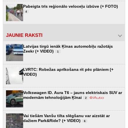
Pabeigta trīs reģionālo veloceļu izbūve (+ FOTO)
4
JAUNIE RAKSTI
Latvijas tirgū ienāk Ķīnas automobiļu ražotājs
Zeekr (+ VIDEO)
1
LVRTC: Robežas aprīkošana rit pēc plāniem (+
VIDEO)
Volkswagen ID. Aura T6 – jauns elektriskais SUV ar
modernām tehnoloģijām Ķīnai
2
Vai tiešām Vanšu tilta slēgšanu var aizstāt ar
dažiem Park&Ride? (+ VIDEO)
6