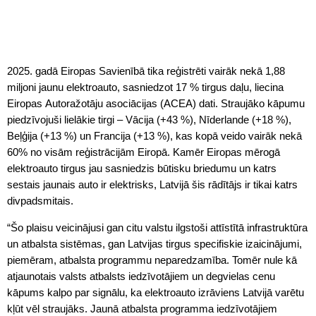
2025. gadā Eiropas Savienībā tika reģistrēti vairāk nekā 1,88
miljoni jaunu elektroauto, sasniedzot 17 % tirgus daļu, liecina
Eiropas Autoražotāju asociācijas (ACEA) dati. Straujāko kāpumu
piedzīvojuši lielākie tirgi – Vācija (+43 %), Nīderlande (+18 %),
Beļģija (+13 %) un Francija (+13 %), kas kopā veido vairāk nekā
60% no visām reģistrācijām Eiropā. Kamēr Eiropas mērogā
elektroauto tirgus jau sasniedzis būtisku briedumu un katrs
sestais jaunais auto ir elektrisks, Latvijā šis rādītājs ir tikai katrs
divpadsmitais.
“Šo plaisu veicinājusi gan citu valstu ilgstoši attīstītā infrastruktūra
un atbalsta sistēmas, gan Latvijas tirgus specifiskie izaicinājumi,
piemēram, atbalsta programmu neparedzamība. Tomēr nule kā
atjaunotais valsts atbalsts iedzīvotājiem un degvielas cenu
kāpums kalpo par signālu, ka elektroauto izrāviens Latvijā varētu
kļūt vēl straujāks. Jaunā atbalsta programma iedzīvotājiem