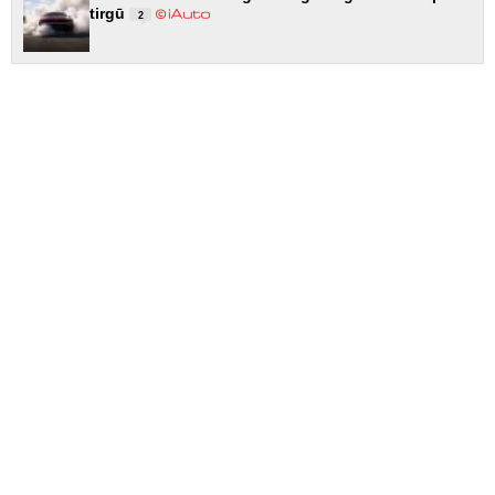
tirgū
2