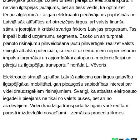
izdevīgākā pozīcijā. Uzņēmumiem pāreja uz elektrotransportu ir
ne vien ilgtspējas jautājums, bet arī tiešs veids, kā optimizēt
tēriņus ilgtermiņā. Lai gan elektroauto piedāvājums paplašinās un
Latvijā sāk attīstīties arī otrreizējais tirgus, arī valsts finanšu
stimuls joprojām ir kritiski svarīgs faktors Latvijas progresam. Tas
ir īpaši būtiski uzņēmumu segmentā. Esošo un arī turpmāk
plānoto risinājumu pilnveidošana ļautu pilnvērtīgāk realizēt valsts
sniegtā atbalsta potenciālu, sniedzot uzņēmumiem nepieciešamo
impulsu turpmākai un apjomīgākai autoparku modernizācijai un
pārejai uz ilgtspējīgu transportu,” norāda L. Vēveris.
Elektroauto straujā izplatība Latvijā apliecina gan tirgus gatavību
ilgtspējīgākai mobilitātei, gan pieaugošu sabiedrības interesi par
videi draudzīgākiem risinājumiem. Svarīgi, ka atbalsts elektroauto
iegādei ir pieejams ne tikai no valsts puses, bet arī no
aizdevējiem. Videi draudzīga transporta līzingam vai kredītam
parasti ir izdevīgāki nosacījumi – zemākas procentu likmes.