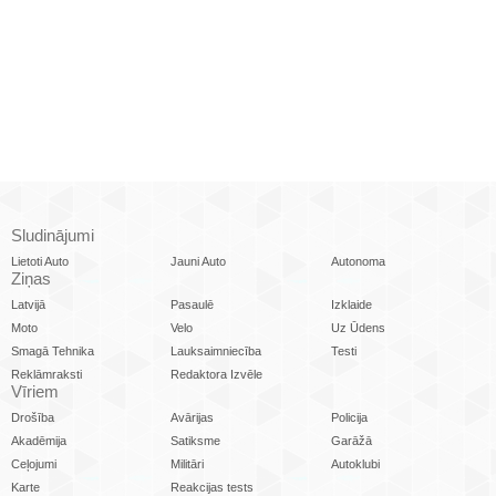
Sludinājumi
Lietoti Auto
Jauni Auto
Autonoma
Ziņas
Latvijā
Pasaulē
Izklaide
Moto
Velo
Uz Ūdens
Smagā Tehnika
Lauksaimniecība
Testi
Reklāmraksti
Redaktora Izvēle
Vīriem
Drošība
Avārijas
Policija
Akadēmija
Satiksme
Garāžā
Ceļojumi
Militāri
Autoklubi
Karte
Reakcijas tests