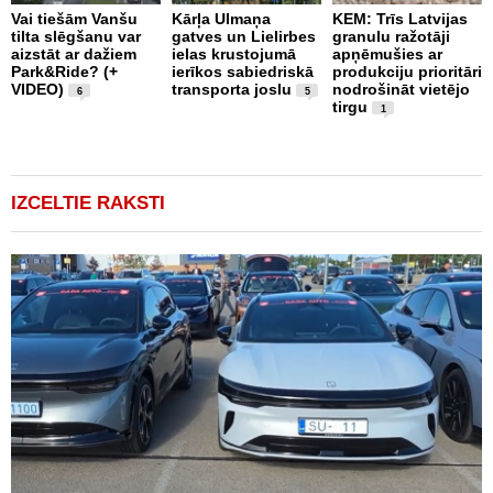
Vai tiešām Vanšu
Kārļa Ulmaņa
KEM: Trīs Latvijas
tilta slēgšanu var
gatves un Lielirbes
granulu ražotāji
“
aizstāt ar dažiem
ielas krustojumā
apņēmušies ar
p
Park&Ride? (+
ierīkos sabiedriskā
produkciju prioritāri
s
VIDEO)
transporta joslu
nodrošināt vietējo
m
6
5
tirgu
1
IZCELTIE RAKSTI