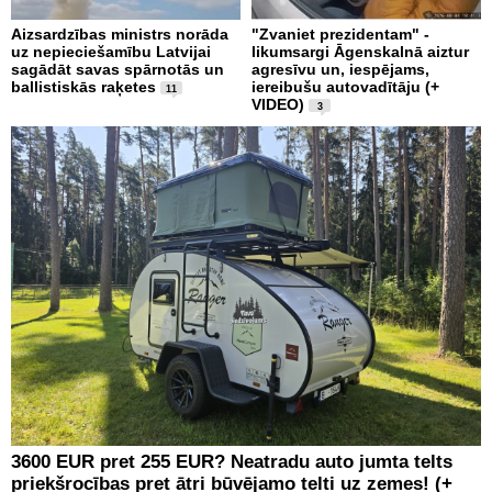
Aizsardzības ministrs norāda
"Zvaniet prezidentam" -
uz nepieciešamību Latvijai
likumsargi Āgenskalnā aiztur
sagādāt savas spārnotās un
agresīvu un, iespējams,
ballistiskās raķetes
iereibušu autovadītāju (+
11
VIDEO)
3
3600 EUR pret 255 EUR? Neatradu auto jumta telts
priekšrocības pret ātri būvējamo telti uz zemes! (+