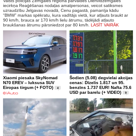
Valsts policijas Zemgales reģiona pārvaldes Dienvidzemgales
iecirkņa Reaģēšanas nodaļas amatpersonas, veicot satiksmes
uzraudzību Jelgavas novadā, Cenu pagastā, pamanīja kādu
“BMW” markas spēkratu, kura vadītājs vietā, kur atļauts braukt ar
90 km/h, brauca ar 170 km/h lielu ātrumu, tādējādi atļauto
braukšanas ātrumu pārsniedzot par 80 km/h.
LASĪT VAIRĀK
Xiaomi piesaka SkyNomad
Šodien (5.08) degvielai akcijas
N70 EREV – luksusa SUV
cenas: Dīzelis 1.817 un 95.
Eiropas tirgum (+ FOTO)
benzīns 1.737 EUR! Nafta 75.6
4
USD par barelu (+ VIDEO)
9