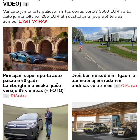
VIDEO)
8
Vai auto jumta telts patiešām ir tās cenas vērta? 3600 EUR vērta
auto jumta telts vai 255 EUR ātri uzstādāmu (pop-up) telti uz
zemes.
LASĪT VAIRĀK
Pirmajam super sporta auto
Drošībai, ne sodiem - Igaunijā
pasaulē 60 gadi –
par mobilajiem radariem
Lamborghini piesaka īpašo
brīdinās ceļa zimes
12
versiju 99 vienībās (+ FOTO)
3