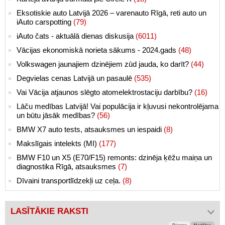
Eksotiskie auto Latvijā 2026 – varenauto Rīgā, reti auto un
iAuto carspotting
(79)
iAuto čats - aktuālā dienas diskusija
(6011)
Vācijas ekonomiskā norieta sākums - 2024.gads
(48)
Volkswagen jaunajiem dzinējiem zūd jauda, ko darīt?
(44)
Degvielas cenas Latvijā un pasaulē
(535)
Vai Vācija atjaunos slēgto atomelektrostaciju darbību?
(16)
Lāču medības Latvijā! Vai populācija ir kļuvusi nekontrolējama
un būtu jāsāk medības?
(56)
BMW X7 auto tests, atsauksmes un iespaidi
(8)
Makslīgais intelekts (MI)
(177)
BMW F10 un X5 (E70/F15) remonts: dzinēja ķēžu maiņa un
diagnostika Rīgā, atsauksmes
(7)
Dīvaini transportlīdzekļi uz ceļa.
(8)
LASĪTĀKIE RAKSTI