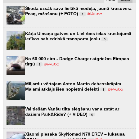
Dienas
Nedēļas
Škoda uzsāk sava lielākā modeļa, jaunā krosovera
Peaq, ražošanu (+ FOTO)
1
Kārļa Ulmaņa gatves un Lielirbes ielas krustojumā
ierīkos sabiedriskā transporta joslu
5
No 66 000 eiro - Dodge Charger atgriežas Eiropas
tirgū
2
Miljardu vērtajam Aston Martin debesskrāpim
Maiami atklājušies nopietni defekti
6
Vai tiešām Vanšu tilta slēgšanu var aizstāt ar
dažiem Park&Ride? (+ VIDEO)
6
Xiaomi piesaka SkyNomad N70 EREV – luksusa