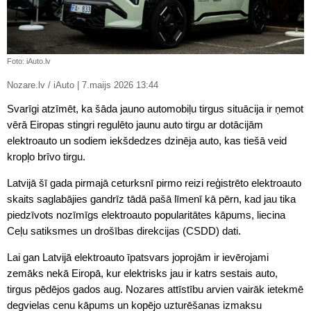
Foto: iAuto.lv
Nozare.lv / iAuto | 7.maijs 2026 13:44
Svarīgi atzīmēt, ka šāda jauno automobiļu tirgus situācija ir ņemot
vērā Eiropas stingri regulēto jaunu auto tirgu ar dotācijām
elektroauto un sodiem iekšdedzes dzinēja auto, kas tiešā veid
kropļo brīvo tirgu.
Latvijā šī gada pirmajā ceturksnī pirmo reizi reģistrēto elektroauto
skaits saglabājies gandrīz tādā pašā līmenī kā pērn, kad jau tika
piedzīvots nozīmīgs elektroauto popularitātes kāpums, liecina
Ceļu satiksmes un drošības direkcijas (CSDD) dati.
Lai gan Latvijā elektroauto īpatsvars joprojām ir ievērojami
zemāks nekā Eiropā, kur elektrisks jau ir katrs sestais auto,
tirgus pēdējos gados aug. Nozares attīstību arvien vairāk ietekmē
degvielas cenu kāpums un kopējo uzturēšanas izmaksu