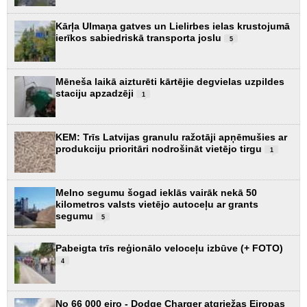
Kārļa Ulmaņa gatves un Lielirbes ielas krustojumā
ierīkos sabiedriskā transporta joslu
5
Mēneša laikā aizturēti kārtējie degvielas uzpildes
staciju apzadzēji
1
KEM: Trīs Latvijas granulu ražotāji apņēmušies ar
produkciju prioritāri nodrošināt vietējo tirgu
1
Melno segumu šogad ieklās vairāk nekā 50
kilometros valsts vietējo autoceļu ar grants
segumu
5
Pabeigta trīs reģionālo veloceļu izbūve (+ FOTO)
4
No 66 000 eiro - Dodge Charger atgriežas Eiropas