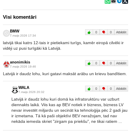
Visi komentāri
BMW
0
0
Atbildēt
7.maijs 2026 17:34
latvijā tikai katrs 12-tais ir pietiekami turīgs, kamēr eiropā cilvēki ir
vidēji uz pusi turīgāki kā Latvijā.
anonimikis
0
0
Atbildēt
7.maijs 2026 19:46
Latvijā ir daudz lohu, kuri gatavi maksāt arābu un krievu bandītiem.
WALA
0
0
Atbildēt
7.maijs 2026 20:32
Latvijā ir daudz lohu kuri domā ka infratsruktūru var uzburt
diennakts laikā. Viis kas ap BEV notiek ir bizness, bizness LV
nevar investēt miljardu un secināt ka tehnoloģija pēc 2 gadi jau
ir izmetama. Tā kā paši objektīvi BEV neražojam, tad nav
nekāda iemesla skriet "zirgam pa priekšu", ne tikai ratiem ...