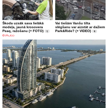
Škoda uzsāk sava lielākā
Vai tiešām Vanšu tilta
modeļa, jaunā krosovera
slēgšanu var aizstāt ar dažiem
Peaq, ražošanu (+ FOTO)
Park&Ride? (+ VIDEO)
1
6