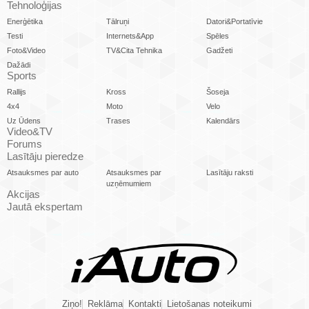
Tehnoloģijas
Enerģētika
Tālruņi
Datori&Portatīvie
Testi
Internets&App
Spēles
Foto&Video
TV&Cita Tehnika
Gadžeti
Dažādi
Sports
Rallijs
Kross
Šoseja
4x4
Moto
Velo
Uz Ūdens
Trases
Kalendārs
Video&TV
Forums
Lasītāju pieredze
Atsauksmes par auto
Atsauksmes par
Lasītāju raksti
uzņēmumiem
Akcijas
Jautā ekspertam
Ziņo!
Reklāma
Kontakti
Lietošanas noteikumi