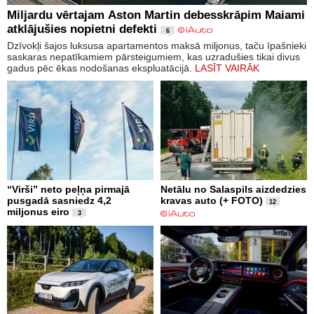
Miljardu vērtajam Aston Martin debesskrāpim Maiami
atklājušies nopietni defekti
6
Dzīvokļi šajos luksusa apartamentos maksā miljonus, taču īpašnieki
saskaras nepatīkamiem pārsteigumiem, kas uzradušies tikai divus
gadus pēc ēkas nodošanas ekspluatācijā.
LASĪT VAIRĀK
“Virši” neto peļņa pirmajā
Netālu no Salaspils aizdedzies
pusgadā sasniedz 4,2
kravas auto (+ FOTO)
12
miljonus eiro
3