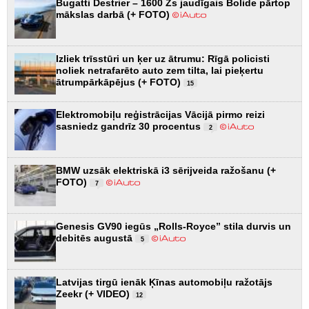
Bugatti Destrier – 1600 Zs jaudīgais Bolide pārtop
mākslas darbā (+ FOTO)
Izliek trīsstūri un ķer uz ātrumu: Rīgā policisti
noliek netrafarēto auto zem tilta, lai pieķertu
ātrumpārkāpējus (+ FOTO)
15
Elektromobiļu reģistrācijas Vācijā pirmo reizi
sasniedz gandrīz 30 procentus
2
BMW uzsāk elektriskā i3 sērijveida ražošanu (+
FOTO)
7
Genesis GV90 iegūs „Rolls-Royce” stila durvis un
debitēs augustā
5
Latvijas tirgū ienāk Ķīnas automobiļu ražotājs
Zeekr (+ VIDEO)
12