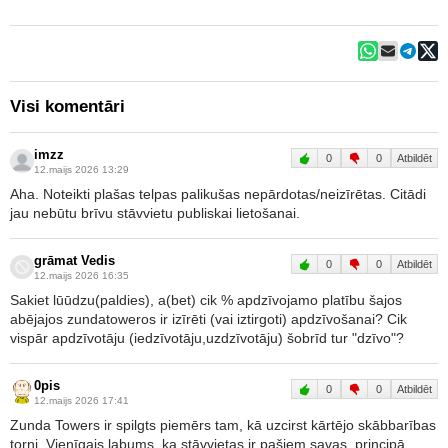
Visi komentāri
imzz
0
0
Atbildēt
12.maijs 2026 13:29
Aha. Noteikti plašas telpas palikušas nepārdotas/neizīrētas. Citādi
jau nebūtu brīvu stāvvietu publiskai lietošanai.
grāmat Vedis
0
0
Atbildēt
12.maijs 2026 16:35
Sakiet lūūdzu(paldies), a(bet) cik % apdzīvojamo platību šajos
abējajos zundatoweros ir izīrēti (vai iztirgoti) apdzīvošanai? Cik
vispār apdzīvotāju (iedzīvotāju,uzdzīvotāju) šobrīd tur "dzīvo"?
0pis
0
0
Atbildēt
12.maijs 2026 17:41
Zunda Towers ir spilgts piemērs tam, kā uzcirst kārtējo skābbarības
torni. Vienīgais labums, ka stāvvietas ir pašiem savas, principā,