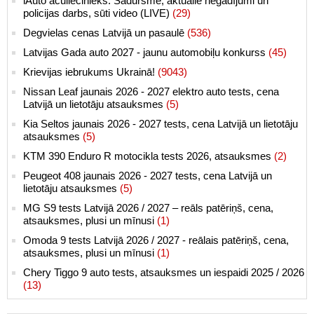
iAuto aculiecinieks: Sadursme, aktuālie negadījumi un
policijas darbs, sūti video (LIVE)
(29)
Degvielas cenas Latvijā un pasaulē
(536)
Latvijas Gada auto 2027 - jaunu automobiļu konkurss
(45)
Krievijas iebrukums Ukrainā!
(9043)
Nissan Leaf jaunais 2026 - 2027 elektro auto tests, cena
Latvijā un lietotāju atsauksmes
(5)
Kia Seltos jaunais 2026 - 2027 tests, cena Latvijā un lietotāju
atsauksmes
(5)
KTM 390 Enduro R motocikla tests 2026, atsauksmes
(2)
Peugeot 408 jaunais 2026 - 2027 tests, cena Latvijā un
lietotāju atsauksmes
(5)
MG S9 tests Latvijā 2026 / 2027 – reāls patēriņš, cena,
atsauksmes, plusi un mīnusi
(1)
Omoda 9 tests Latvijā 2026 / 2027 - reālais patēriņš, cena,
atsauksmes, plusi un mīnusi
(1)
Chery Tiggo 9 auto tests, atsauksmes un iespaidi 2025 / 2026
(13)