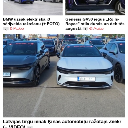
BMW uzsāk elektriskā i3
Genesis GV90 iegūs „Rolls-
sērijveida ražošanu (+ FOTO)
Royce” stila durvis un debitēs
augustā
7
5
Latvijas tirgū ienāk Ķīnas automobiļu ražotājs Zeekr
(+ VIDEO)
12