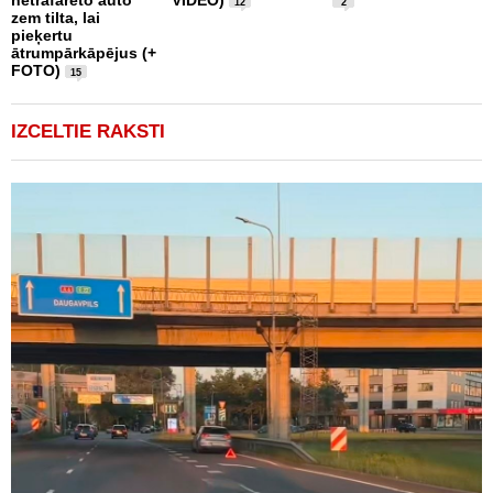
netrafarēto auto
VIDEO)
t
12
2
zem tilta, lai
pieķertu
ātrumpārkāpējus (+
FOTO)
15
IZCELTIE RAKSTI