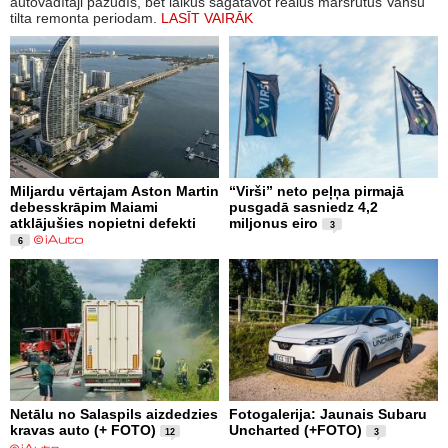
autovadītāji pazudīs, bet laikus sagatavot reālus maršrutus Vanšu
tilta remonta periodam.
LASĪT VAIRĀK
Miljardu vērtajam Aston Martin
“Virši” neto peļņa pirmajā
debesskrāpim Maiami
pusgadā sasniedz 4,2
atklājušies nopietni defekti
miljonus eiro
3
6
Netālu no Salaspils aizdedzies
Fotogalerija: Jaunais Subaru
kravas auto (+ FOTO)
Uncharted (+FOTO)
12
3