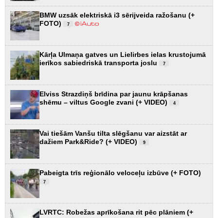
BMW uzsāk elektriskā i3 sērijveida ražošanu (+
FOTO)
7
Kārļa Ulmaņa gatves un Lielirbes ielas krustojumā
ierīkos sabiedriskā transporta joslu
7
Elviss Strazdiņš brīdina par jaunu krāpšanas
shēmu – viltus Google zvani (+ VIDEO)
4
Vai tiešām Vanšu tilta slēgšanu var aizstāt ar
dažiem Park&Ride? (+ VIDEO)
9
Pabeigta trīs reģionālo veloceļu izbūve (+ FOTO)
7
LVRTC: Robežas aprīkošana rit pēc plāniem (+