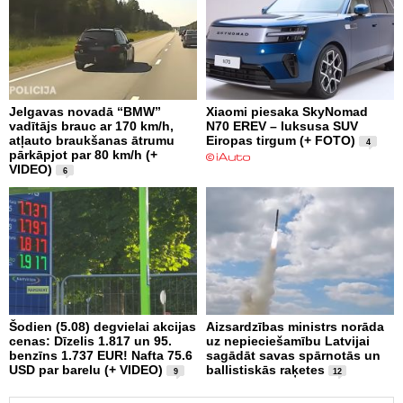
Jelgavas novadā “BMW”
Xiaomi piesaka SkyNomad
vadītājs brauc ar 170 km/h,
N70 EREV – luksusa SUV
atļauto braukšanas ātrumu
Eiropas tirgum (+ FOTO)
4
pārkāpjot par 80 km/h (+
VIDEO)
6
Šodien (5.08) degvielai akcijas
Aizsardzības ministrs norāda
cenas: Dīzelis 1.817 un 95.
uz nepieciešamību Latvijai
benzīns 1.737 EUR! Nafta 75.6
sagādāt savas spārnotās un
USD par barelu (+ VIDEO)
ballistiskās raķetes
9
12