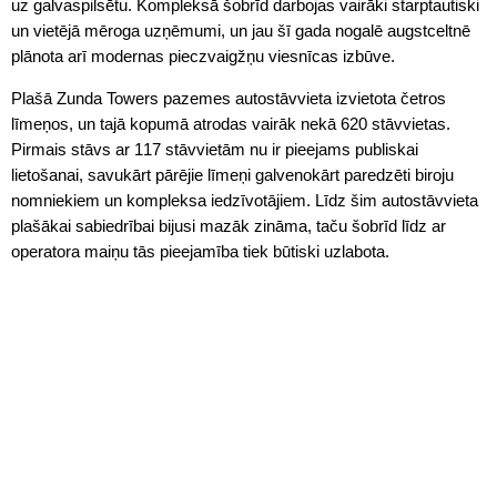
uz galvaspilsētu. Kompleksā šobrīd darbojas vairāki starptautiski
un vietējā mēroga uzņēmumi, un jau šī gada nogalē augstceltnē
plānota arī modernas pieczvaigžņu viesnīcas izbūve.
Plašā Zunda Towers pazemes autostāvvieta izvietota četros
līmeņos, un tajā kopumā atrodas vairāk nekā 620 stāvvietas.
Pirmais stāvs ar 117 stāvvietām nu ir pieejams publiskai
lietošanai, savukārt pārējie līmeņi galvenokārt paredzēti biroju
nomniekiem un kompleksa iedzīvotājiem. Līdz šim autostāvvieta
plašākai sabiedrībai bijusi mazāk zināma, taču šobrīd līdz ar
operatora maiņu tās pieejamība tiek būtiski uzlabota.