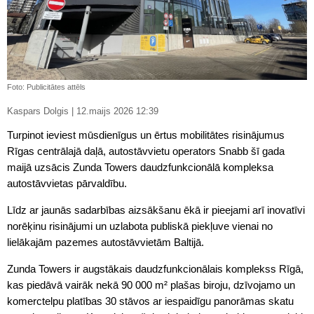
Foto: Publicitātes attēls
Kaspars Dolgis | 12.maijs 2026 12:39
Turpinot ieviest mūsdienīgus un ērtus mobilitātes risinājumus
Rīgas centrālajā daļā, autostāvvietu operators Snabb šī gada
maijā uzsācis Zunda Towers daudzfunkcionālā kompleksa
autostāvvietas pārvaldību.
Līdz ar jaunās sadarbības aizsākšanu ēkā ir pieejami arī inovatīvi
norēķinu risinājumi un uzlabota publiskā piekļuve vienai no
lielākajām pazemes autostāvvietām Baltijā.
Zunda Towers ir augstākais daudzfunkcionālais komplekss Rīgā,
kas piedāvā vairāk nekā 90 000 m² plašas biroju, dzīvojamo un
komerctelpu platības 30 stāvos ar iespaidīgu panorāmas skatu