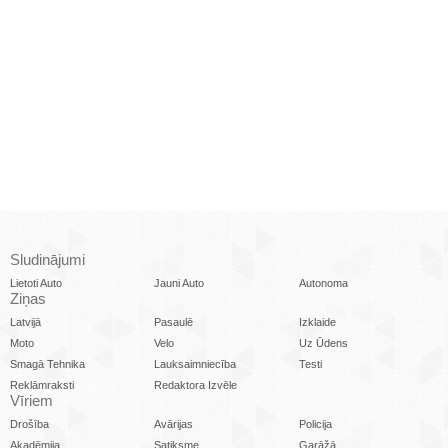
Sludinājumi
Lietoti Auto
Jauni Auto
Autonoma
Ziņas
Latvijā
Pasaulē
Izklaide
Moto
Velo
Uz Ūdens
Smagā Tehnika
Lauksaimniecība
Testi
Reklāmraksti
Redaktora Izvēle
Vīriem
Drošība
Avārijas
Policija
Akadēmija
Satiksme
Garāžā