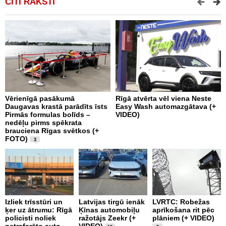
CITI RAKSTI
Vērienīgā pasākumā
Rīgā atvērta vēl viena Neste
V
Daugavas krastā parādīts īsts
Easy Wash automazgātava (+
s
Pirmās formulas bolīds –
VIDEO)
P
nedēļu pirms spēkrata
brauciena Rīgas svētkos (+
FOTO)
3
K
g
Izliek trīsstūri un
Latvijas tirgū ienāk
LVRTC: Robežas
a
ķer uz ātrumu: Rīgā
Ķīnas automobiļu
aprīkošana rit pēc
p
policisti noliek
ražotājs Zeekr (+
plāniem (+ VIDEO)
n