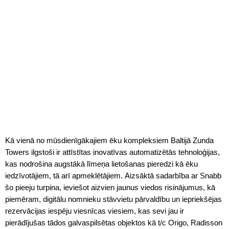
Kā vienā no mūsdienīgākajiem ēku kompleksiem Baltijā Zunda
Towers ilgstoši ir attīstītas inovatīvas automatizētās tehnoloģijas,
kas nodrošina augstākā līmeņa lietošanas pieredzi kā ēku
iedzīvotājiem, tā arī apmeklētājiem. Aizsāktā sadarbība ar Snabb
šo pieeju turpina, ieviešot aizvien jaunus viedos risinājumus, kā
piemēram, digitālu nomnieku stāvvietu pārvaldību un iepriekšējas
rezervācijas iespēju viesnīcas viesiem, kas sevi jau ir
pierādījušas tādos galvaspilsētas objektos kā t/c Origo, Radisson