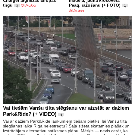
Charger atgriežas Eiropas
modeļa, jaunā krosovera
tirgū
Peaq, ražošanu (+ FOTO)
3
1
Vai tiešām Vanšu tilta slēgšanu var aizstāt ar dažiem
Park&Ride? (+ VIDEO)
9
Vai ar dažiem Park&Ride laukumiem tiešām pietiks, lai Vanšu tilta
slēgšanas laikā Rīga neiestrēgtu? Šajā sižetā skatāmies plašāk un
izstrādājam alternatīvu satiksmes plānu. Mērķis — nevis cerēt, ka