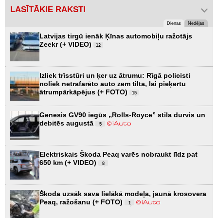
LASĪTĀKIE RAKSTI
Dienas
Nedēļas
Latvijas tirgū ienāk Ķīnas automobiļu ražotājs
Zeekr (+ VIDEO)
12
Izliek trīsstūri un ķer uz ātrumu: Rīgā policisti
noliek netrafarēto auto zem tilta, lai pieķertu
ātrumpārkāpējus (+ FOTO)
15
Genesis GV90 iegūs „Rolls-Royce” stila durvis un
debitēs augustā
5
Elektriskais Škoda Peaq varēs nobraukt līdz pat
650 km (+ VIDEO)
8
Škoda uzsāk sava lielākā modeļa, jaunā krosovera
Peaq, ražošanu (+ FOTO)
1