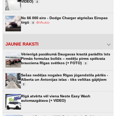
VIDEO)
2
No 66 000 eiro - Dodge Charger atgriežas Eiropas
tirgū
3
JAUNIE RAKSTI
Vērienīgā pasākumā Daugavas krastā parādīts īsts
Pirmās formulas bolīds – nedēļu pirms spēkrata
brauciena Rīgas svētkos (+ FOTO)
3
Sešas nedēļas nogales Rīgas jūgendstila pērlēs -
Alberta un Antonijas ielas - tiks veltītas gājējiem
2
Rīgā atvērta vēl viena Neste Easy Wash
automazgātava (+ VIDEO)