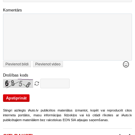
Komentārs
Pievienot bildi
Pievienot video
Drošības kods
Stingri aizliegts iAuto.lv publicētos materiālus izmantot, kopēt vai reproducēt citos
interneta portālos, masu informācijas līdzekļos vai kā citādi rīkoties ar iAuto.lv
publicētajiem materiāliem bez rakstiskas EON SIA atļaujas saņemšanas.