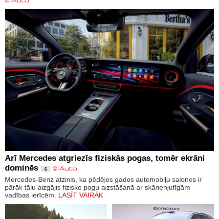
Arī Mercedes atgriezīs fiziskās pogas, tomēr ekrāni
dominēs
6
Mercedes-Benz atzinis, ka pēdējos gados automobiļu salonos ir
pārāk tālu aizgājis fizisko pogu aizstāšanā ar skārienjutīgām
vadības ierīcēm.
LASĪT VAIRĀK