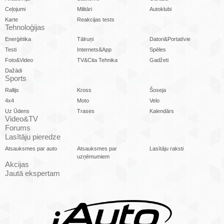
Ceļojumi
Militāri
Autoklubi
Karte
Reakcijas tests
Tehnoloģijas
Enerģētika
Tālruņi
Datori&Portatīvie
Testi
Internets&App
Spēles
Foto&Video
TV&Cita Tehnika
Gadžeti
Dažādi
Sports
Rallijs
Kross
Šoseja
4x4
Moto
Velo
Uz Ūdens
Trases
Kalendārs
Video&TV
Forums
Lasītāju pieredze
Atsauksmes par auto
Atsauksmes par
Lasītāju raksti
uzņēmumiem
Akcijas
Jautā ekspertam