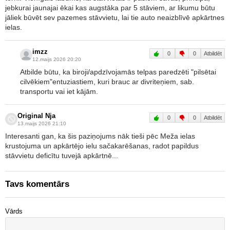
jebkurai jaunajai ēkai kas augstāka par 5 stāviem, ar likumu būtu
jāliek būvēt sev pazemes stāvvietu, lai tie auto neaizblīvē apkārtnes
ielas.
imzz
0
0
Atbildēt
12.maijs 2026 20:20
Atbilde būtu, ka biroji/apdzīvojamās telpas paredzēti "pilsētai
cilvēkiem"entuziastiem, kuri brauc ar divriteņiem, sab.
transportu vai iet kājām.
Original Nja
0
0
Atbildēt
13.maijs 2026 21:10
Interesanti gan, ka šis paziņojums nāk tieši pēc Meža ielas
krustojuma un apkārtējo ielu sačakarēšanas, radot papildus
stāvvietu deficītu tuvejā apkārtnē...
Tavs komentārs
Vārds