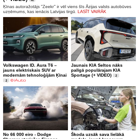
Ķīnas autoražotājs "Zeekr" ir vēl viens šīs Āzijas valsts autobūves
uzņēmums, kas ienācis Latvijas tirgū.
LASĪT VAIRĀK
Volkswagen ID. Aura T6 –
Jaunais KIA Seltos nāks
jauns elektriskais SUV ar
palīgā populārajam KIA
modernām tehnoloģijām Ķīnai
Sportage (+ VIDEO)
2
2
No 66 000 eiro - Dodge
Škoda uzsāk sava lielākā