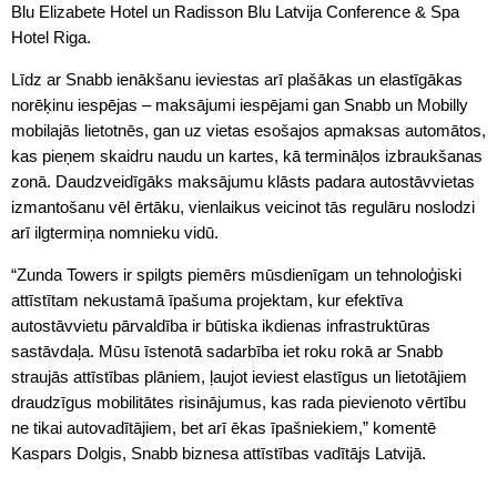
Blu Elizabete Hotel un Radisson Blu Latvija Conference & Spa
Hotel Riga.
Līdz ar Snabb ienākšanu ieviestas arī plašākas un elastīgākas
norēķinu iespējas – maksājumi iespējami gan Snabb un Mobilly
mobilajās lietotnēs, gan uz vietas esošajos apmaksas automātos,
kas pieņem skaidru naudu un kartes, kā termināļos izbraukšanas
zonā. Daudzveidīgāks maksājumu klāsts padara autostāvvietas
izmantošanu vēl ērtāku, vienlaikus veicinot tās regulāru noslodzi
arī ilgtermiņa nomnieku vidū.
“Zunda Towers ir spilgts piemērs mūsdienīgam un tehnoloģiski
attīstītam nekustamā īpašuma projektam, kur efektīva
autostāvvietu pārvaldība ir būtiska ikdienas infrastruktūras
sastāvdaļa. Mūsu īstenotā sadarbība iet roku rokā ar Snabb
straujās attīstības plāniem, ļaujot ieviest elastīgus un lietotājiem
draudzīgus mobilitātes risinājumus, kas rada pievienoto vērtību
ne tikai autovadītājiem, bet arī ēkas īpašniekiem,” komentē
Kaspars Dolgis, Snabb biznesa attīstības vadītājs Latvijā.