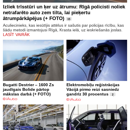
Izliek trīsstūri un ķer uz ātrumu: Rīgā policisti noliek
netrafarēto auto zem tilta, lai pieķertu
ātrumpārkāpējus (+ FOTO)
15
Aculiecinieks, kas iesūtījis attēlus ir sašutis par policijas rīcību, kas
šādu metodi izmantojusi Rīgā, Krasta ielā, uz ieskriešanās joslas.
LASĪT VAIRĀK
Bugatti Destrier – 1600 Zs
Elektromobiļu reģistrācijas
jaudīgais Bolide pārtop
Vācijā pirmo reizi sasniedz
mākslas darbā (+ FOTO)
gandrīz 30 procentus
2