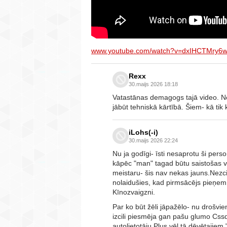
www.youtube.com/watch?v=dxIHCTMry6
Rexx
30.maijs 2026 18:18
Vatastānas demagogs tajā video. Nor
jābūt tehniskā kārtībā. Šiem- kā tik
iLohs(-i)
30.maijs 2026 22:24
Nu ja godīgi- īsti nesaprotu ši per
kāpēc "man" tagad būtu saistošas v
meistaru- šis nav nekas jauns.Nezciki 
nolaidušies, kad pirmsācējs pieņem 
Kīnozvaigzni.
Par ko būt žēli jāpažēlo- nu drošvien
izcili piesmēja gan pašu glumo Css
autolietotāju.Plus vēl tā dēvētajiem 