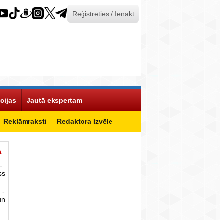
Reģistrēties / Ienākt
cijas
Jautā ekspertam
Reklāmraksti
Redaktora Izvēle
Ā
-
ss
 -
un