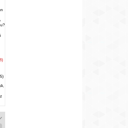
un
o
bu?
i
8)
5)
gā,
uz