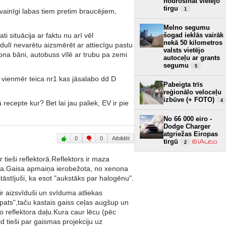
nodrošināt vietējo
tirgu
1
evainīgi labas tiem pretim braucējiem,
Melno segumu
i situācija ar faktu nu arī vēl
šogad ieklās vairāk
nekā 50 kilometros
lī nevarētu aizsmērēt ar attiecīgu pastu
valsts vietējo
na bāni, autobuss vīlē ar trubu pa zemi
autoceļu ar grants
segumu
5
 vienmēr teica nr1 kas jāsalabo dd D
Pabeigta trīs
reģionālo veloceļu
izbūve (+ FOTO)
4
ecepte kur? Bet lai jau paliek, EV ir pie
No 66 000 eiro -
Dodge Charger
atgriežas Eiropas
0
0
Atbildēt
tirgū
2
tieši reflektorā.Reflektors ir maza
lēca.Gaisa apmaiņa ierobežota, no xenona
stāstījuši, ka esot "aukstāks par halogēnu".
 ir aizsvīduši un svīduma atliekas
 "pats",taču kastais gaiss ceļas augšup un
jo reflektora daļu.Kura caur lēcu (pēc
ld tieši par gaismas projekciju uz