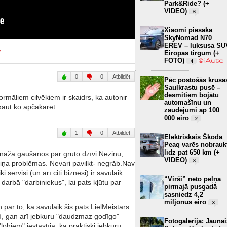
Park&Ride? (+
VIDEO)
6
Xiaomi piesaka
SkyNomad N70
EREV – luksusa SU
w
Eiropas tirgum (+
FOTO)
4
0
0
Atbildēt
Pēc postošās krusa
Saulkrastu pusē –
desmitiem bojātu
māliem cilvēkiem ir skaidrs, ka autonir
automašīnu un
 kaut ko apčakarēt
zaudējumi ap 100
000 eiro
2
1
0
Atbildēt
Elektriskais Škoda
Peaq varēs nobrauk
līdz pat 650 km (+
sonāža gaušanos par grūto dzīvi.Nezinu,
VIDEO)
8
iņa problēmas. Nevari pavilkt- negrāb.Nav
servisi (un arī citi biznesi) ir savulaik
“Virši” neto peļņa
darbā "darbiniekus", lai pats kļūtu par
pirmajā pusgadā
sasniedz 4,2
miljonus eiro
3
 par to, ka savulaik šis pats LielMeistars
d, gan arī jebkuru "daudzmaz godīgo"
Fotogalerija: Jaunai
"lohiem" iestāstīja, ka praktiski jebkuru