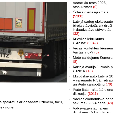
motocikla tests 2026,
atsauksmes
(0)
Šofera dienasgrāmata.
(5308)
Latvijā sadeg elektroauto
biroja stāvvietā, cik droši 
ir daudzstāvu stāvvietās
(32)
Krievijas iebrukums
Ukrainā!
(9042)
Vecas konfektes bērniem
Vai tas ir ok?
(3)
Moto salidojums Ķemero
(8)
Kārtējā avārija Jūrmalā p
Circle K
(18)
Eksotiskie auto Latvijā 2
– varenauto Rīgā, reti au
un iAuto carspotting
(79)
iAuto čats - aktuālā dien
diskusija
(6011)
Vācijas ekonomiskā nori
vus spēkratus ar dažādām uzlīmēm, taču,
sākums - 2024.gads
(48)
liek noņemt.
Volkswagen jaunajiem
dzinējiem zūd jauda, ko