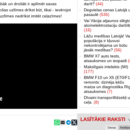
bāk un drošāk ir aplīmēt savas
darīt?
(44)
as uzlīmes drīkst būt, tikai - ievērojot
Degvielas cenas Latvijā 
pasaulē
(535)
uzlīmes nedrīkst imitēt ceļazīmes!
Vai Vācija atjaunos slēgt
atomelektrostaciju darbī
(16)
Lāču medības Latvijā! Va
populācija ir kļuvusi
nekontrolējama un būtu
jāsāk medības?
(56)
BMW X7 auto tests,
atsauksmes un iespaidi
(
Makslīgais intelekts (MI)
(177)
BMW F10 un X5 (E70/F1
remonts: dzinēja ķēžu
maiņa un diagnostika Rī
atsauksmes
(7)
Dīvaini transportlīdzekļi 
ceļa.
(8)
LASĪTĀKIE RAKSTI
Dienas
Nedēļas