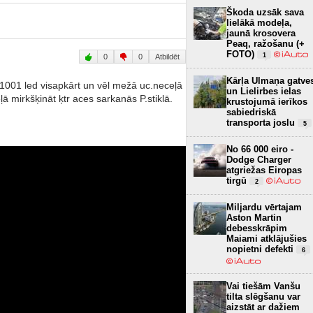
Škoda uzsāk sava
lielākā modeļa,
jaunā krosovera
Peaq, ražošanu (+
FOTO)
1
0
0
Atbildēt
Kārļa Ulmaņa gatve
ie 1001 led visapkārt un vēl mežā uc.neceļā
un Lielirbes ielas
ā mirkšķināt ķtr aces sarkanās P.stiklā.
krustojumā ierīkos
sabiedriskā
transporta joslu
5
No 66 000 eiro -
Dodge Charger
atgriežas Eiropas
tirgū
2
Miljardu vērtajam
Aston Martin
debesskrāpim
Maiami atklājušies
nopietni defekti
6
Vai tiešām Vanšu
tilta slēgšanu var
aizstāt ar dažiem