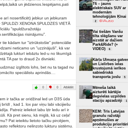
T6 – jauns
 telpā,laikā un jēdzienos.Iespējams,pati
elektriskais SUV ar
modernām
tehnoloģijām Ķīnai
ne arī nosertificēt) jebkur un jebkuram
2
ī LED SPULDZI XENONA SPULDZES VIETĀ
ciālu "spuldžuražotāju
Vai tiešām Vanšu
sertifikācijas risinājumu".
tilta slēgšanu var
aizstāt ar dažiem
r tie kādam tur "iztrūkstošie" potenciālie
Park&Ride? (+
edzami neticamo un "uzzinājuši", kā var
VIDEO)
6
zētajā lukturī iebāztu led-u no likumīgā
ā TA par to draud 2x divnieki.
Kārļa Ulmaņa gatve
un Lielirbes ielas
udzmaz izglītots lohs, bet nu ta tagad nu
krustojumā ierīkos
apmācīto speciālistu aprindās....
sabiedriskā
transporta joslu
5
0
0
Atbildēt
Mēneša laikā
aizturēti kārtējie
degvielas uzpildes
piem ir tačka ar oridžinal led un D3S ūda
staciju apzadzēji
1
brīdī , kad 1. lox par viņu labi vācijiešu
ja. Patreiz ieliekot labu ķtr ledu arī ir
KEM: Trīs Latvijas
ūli. Kā pret sienu, kā miglā, kā uz ceļa!
granulu ražotāji
apņēmušies ar
mu? Pat ieteiktu lietoto tačku pircējiem,
produkciju prioritār
sto reflektoru nelinzoto lukturu sistēmu.