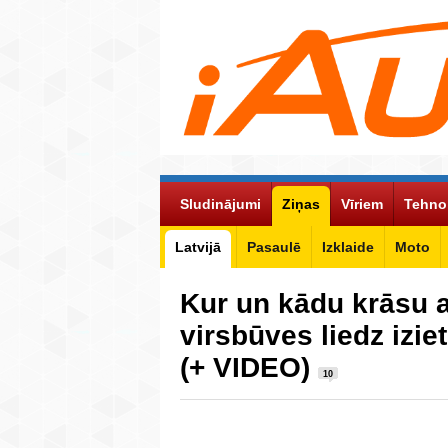
Sludinājumi
Ziņas
Vīriem
Tehno
Latvijā
Pasaulē
Izklaide
Moto
Kur un kādu krāsu a
virsbūves liedz izie
(+ VIDEO)
10