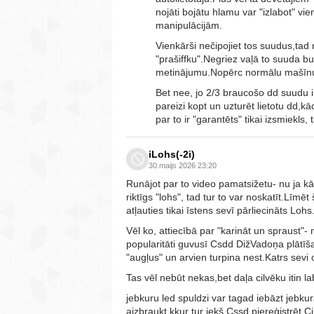
nojāti bojātu hlamu var "izlabot" 
manipulācijām.
Vienkārši nečipojiet tos suudus,tad 
"prašiffku".Negriez vaļā to suuda bu
metinājumu.Nopērc normālu mašīnu 
Bet nee, jo 2/3 braucošo dd suudu 
pareizi kopt un uzturēt lietotu dd,
par to ir "garantēts" tikai izsmiekl
iLohs(-2i)
30.maijs 2026 23:20
Runājot par to video pamatsižetu- nu ja kād
riktīgs "lohs", tad tur to var noskatīt.Līm
atļauties tikai īstens sevī pārliecināts Lohs
Vēl ko, attiecībā par "karināt un spraust"-
popularitāti guvusī Csdd DižVadoņa plātīš
"augļus" un arvien turpina nest.Katrs sevi
Tas vēl nebūt nekas,bet daļa cilvēku itin la
jebkuru led spuldzi var tagad iebāzt jebku
aizbraukt kkur tur iekš Cssd piereģistrēt.Ci