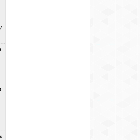
V
s
t
s