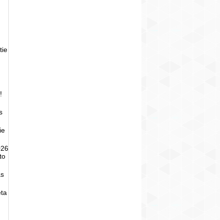
tie
!
s
ie
026
to
as
eta