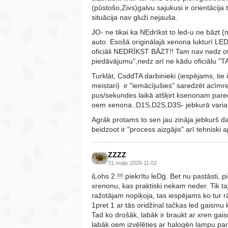
(pūstošo,Zivs)galvu sajukusi ir orientācija
situācija nav gluži nejauša.
JO- ne tikai ka NEdrīkst to led-u ne bāzt (
auto. Esošā originālajā xenona luktur
oficiāli NEDRĪKST BĀZT!! Tam nav nedz ofi
piedāvājumu",nedz arī ne kādu oficiālu "TA 
Turklāt, CsddTA darbinieki (iespējams, tie i
meistari) ir "iemācījušies" saredzēt acīmr
pus/sekundes laikā atšķirt ksenonam pared
oem xenona..D1S,D2S,D3S- jebkurā variant
Agrāk protams to sen jau zināja jebkurš da
beidzoot ir "process aizgājis" arī tehniski 
ZZZZ
31.maijs 2026 11:02
iLohs 2 !!! piekrītu leDģ. Bet nu pastāsti, 
xrenonu, kas praktiski nekam neder. Tik taj 
ražotājam nopiķoja, tas iespējams ko tur rādī
1pret 1 ar tās oridžinal tačkas led gaismu k
Tad ko drošāk, labāk ir braukt ar xren gais
labāk oem izvēlēties ar halogēn lampu para