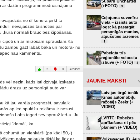
Subaru Uncharted
vien ar dažām programmnodrosinājuma
(+FOTO)
3
Ceļojuma suvenīru
nevajadzēs no šī ķenera pirkt to
vietā – izsists auto
nduli, nevajadzēs taisnoties par
logs: kā pasargāt
personīgās mantas,
,kura normāli brauc bez čipošanas.
atpūšoties ārzemēs
ir čipoti un ar miizošām sprauslām.Kā
1
kādu zampu gāzt labāk bākā un motorā- nu
s, tāpēc nau kamments..
Pabeigta trīs
reģionālo veloceļu
izbūve (+ FOTO)
4
2
0
Atbildēt
JAUNIE RAKSTI
s vēl nezin, kāds īsti dzīvajā izskatās
ēt šādu drazu uz personīgā auto var
Latvijas tirgū ienāk
.
Ķīnas automobiļu
ražotājs Zeekr (+
 nu kā jau varēja prognozēt, savulaik
VIDEO)
anās ap led spuldžu reklāmu ir nesusi
 cienošs Lohs tagad sev sprauž led-u. Ju.
LVRTC: Robežas
aprīkošana rit pēc
bticīgi "domā", ka
plāniem (+ VIDEO)
rā cohumā un vienkārši (pa kādi 50,-)
lvēkiem galva sajaukta tiktāl,ka līdz ar
Volkswagen ID. Aur