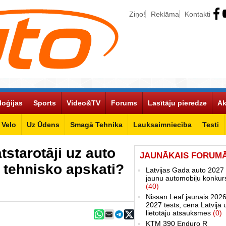
Ziņo!
Reklāma
Kontakti
loģijas
Sports
Video&TV
Forums
Lasītāju pieredze
Ak
Velo
Uz Ūdens
Smagā Tehnika
Lauksaimniecība
Testi
tstarotāji uz auto
JAUNĀKAIS FORUM
t tehnisko apskati?
Latvijas Gada auto 2027 
jaunu automobiļu konkur
(40)
Nissan Leaf jaunais 2026
2027 tests, cena Latvijā 
lietotāju atsauksmes
(0)
KTM 390 Enduro R