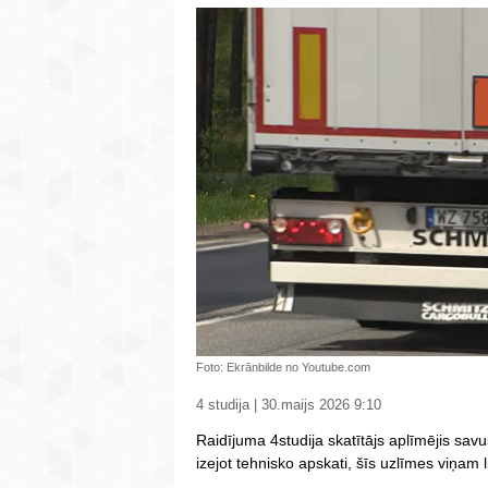
Foto: Ekrānbilde no Youtube.com
4 studija | 30.maijs 2026 9:10
Raidījuma 4studija skatītājs aplīmējis sa
izejot tehnisko apskati, šīs uzlīmes viņam 