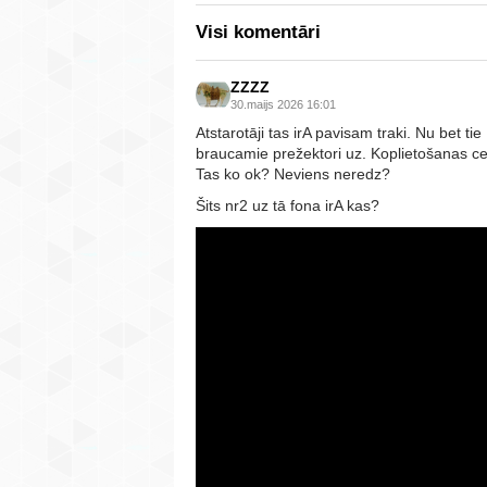
Visi komentāri
ZZZZ
30.maijs 2026 16:01
Atstarotāji tas irA pavisam traki. Nu bet t
braucamie prežektori uz. Koplietošanas ceļ
Tas ko ok? Neviens neredz?
Šits nr2 uz tā fona irA kas?