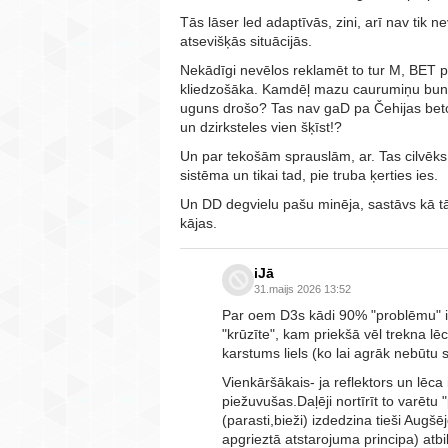
Tās lāser led adaptīvās, zini, arī nav tik n
atsevišķās situācijās.
Nekādīgi nevēlos reklamēt to tur M, BET pat
kliedzošāka. Kamdēļ mazu caurumiņu bundu
uguns drošo? Tas nav gaD pa Čehijas beto
un dzirksteles vien šķīst!?
Un par tekošām sprauslām, ar. Tas cilvēks
sistēma un tikai tad, pie truba ķerties ies.
Un DD degvielu pašu minēja, sastāvs kā tā r
kājas.
iJā
31.maijs 2026 13:52
Par oem D3s kādi 90% "problēmu" ir 
"krūzīte", kam priekšā vēl trekna 
karstums liels (ko lai agrāk nebūtu 
Vienkāršākais- ja reflektors un lēca
piežuvušas.Daļēji nortīrīt to varētu
(parasti,bieži) izdedzina tieši Augšē
apgrieztā atstarojuma principa) atbi