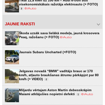
Tikai 12,8 kWh uz 100 km – Audi e-tron būs
visekonomiskākais ražotāja elektroauto (+ FOTO)
3
JAUNIE RAKSTI
Škoda uzsāk sava lielākā modeļa, jaunā krosovera
Peaq, ražošanu (+ FOTO)
Jaunais Subaru Uncharted (+FOTO)
Jelgavas novadā “BMW” vadītājs brauc ar 170
km/h, atļauto braukšanas ātrumu pārkāpjot par 80
km/h (+ VIDEO)
2
Miljardu vērtajam Aston Martin debesskrāpim
Maiami atklājušies nopietni defekti
1