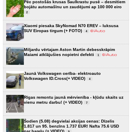
Pēc postošās krusas Saulkrastu pusē – desmitiem
bojātu automašīnu un zaudējumi ap 100 000 eiro
2
Xiaomi piesaka SkyNomad N70 EREV – luksusa
SUV Eiropas tirgum (+ FOTO)
4
Miljardu vērtajam Aston Martin debesskrāpim
Maiami atklājušies nopietni defekti
1
Jaunā Volkswagen cerība- elektroauto
Volkswagen ID.Cross(+ VIDEO)
4
Rīgas remontu jaunā mērvienība - kļūdu skaits uz
vienu metru darbu! (+ VIDEO)
7
Šodien (5.08) degvielai akcijas cenas: Dīzelis
1.817 un 95. benzīns 1.737 EUR! Nafta 75.6 USD
par barelu (+ VIDEO)
9