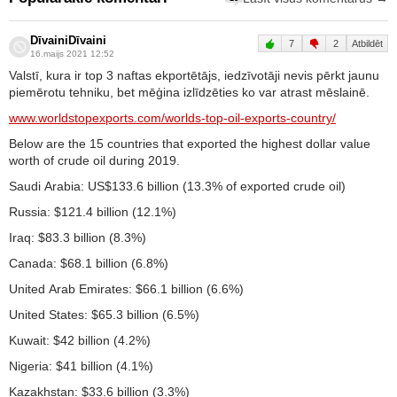
DīvainiDīvaini
7
2
Atbildēt
16.maijs 2021 12:52
Valstī, kura ir top 3 naftas ekportētājs, iedzīvotāji nevis pērkt jaunu
piemērotu tehniku, bet mēģina izlīdzēties ko var atrast mēslainē.
www.worldstopexports.com/worlds-top-oil-exports-country/
Below are the 15 countries that exported the highest dollar value
worth of crude oil during 2019.
Saudi Arabia: US$133.6 billion (13.3% of exported crude oil)
Russia: $121.4 billion (12.1%)
Iraq: $83.3 billion (8.3%)
Canada: $68.1 billion (6.8%)
United Arab Emirates: $66.1 billion (6.6%)
United States: $65.3 billion (6.5%)
Kuwait: $42 billion (4.2%)
Nigeria: $41 billion (4.1%)
Kazakhstan: $33.6 billion (3.3%)