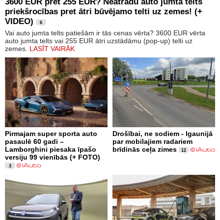
3600 EUR pret 255 EUR? Neatradu auto jumta telts
priekšrocības pret ātri būvējamo telti uz zemes! (+
VIDEO)
6
Vai auto jumta telts patiešām ir tās cenas vērta? 3600 EUR vērta
auto jumta telts vai 255 EUR ātri uzstādāmu (pop-up) telti uz
zemes.
LASĪT VAIRĀK
Pirmajam super sporta auto
Drošībai, ne sodiem - Igaunijā
pasaulē 60 gadi –
par mobilajiem radariem
Lamborghini piesaka īpašo
brīdinās ceļa zimes
12
versiju 99 vienībās (+ FOTO)
3