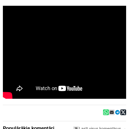
Populārākie komentāri
Lasīt visus komentārus →
16