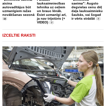
a
aicina
lauksaimniecības
saeima": Augsto
v
autovadītājus būt
tehnika uz ceļiem
degvielas cenu dēļ
b
uzmanīgiem ražas
un brauc lēnāk.
daļa lauksaimnieku
m
novākšanas sezonā
Esiet uzmanīgi arī,
šaubās, vai šogad
ja nav trijstūris (+
ir vērts strādāt
15
7
VIDEO)
7
IZCELTIE RAKSTI