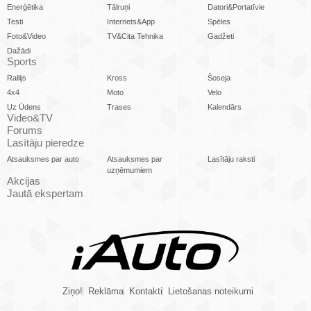
Enerģētika
Tālruņi
Datori&Portatīvie
Testi
Internets&App
Spēles
Foto&Video
TV&Cita Tehnika
Gadžeti
Dažādi
Sports
Rallijs
Kross
Šoseja
4x4
Moto
Velo
Uz Ūdens
Trases
Kalendārs
Video&TV
Forums
Lasītāju pieredze
Atsauksmes par auto
Atsauksmes par
Lasītāju raksti
uzņēmumiem
Akcijas
Jautā ekspertam
Ziņo!
Reklāma
Kontakti
Lietošanas noteikumi