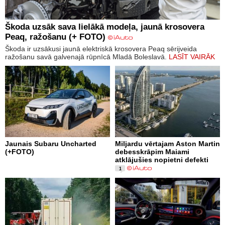
Škoda uzsāk sava lielākā modeļa, jaunā krosovera
Peaq, ražošanu (+ FOTO)
Škoda ir uzsākusi jaunā elektriskā krosovera Peaq sērijveida
ražošanu savā galvenajā rūpnīcā Mladā Boleslavā.
LASĪT VAIRĀK
Jaunais Subaru Uncharted
Miljardu vērtajam Aston Martin
(+FOTO)
debesskrāpim Maiami
atklājušies nopietni defekti
1