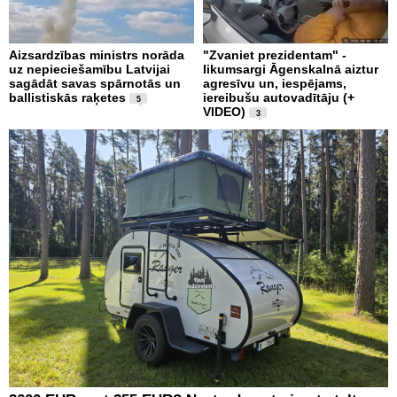
Aizsardzības ministrs norāda
"Zvaniet prezidentam" -
uz nepieciešamību Latvijai
likumsargi Āgenskalnā aiztur
sagādāt savas spārnotās un
agresīvu un, iespējams,
ballistiskās raķetes
iereibušu autovadītāju (+
5
VIDEO)
3