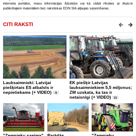
interneta portālos, masu informācijas līdzekļos vai kā citādi rīkoties ar iAuto.lv
publicētajiem materiāliem bez rakstiskas EON SIA atļaujas saņemšanas.
CITI RAKSTI
Lauksaimnieki: Latvijai
EK piešķir Latvijas
L
piešķirtais ES atbalsts ir
lauksaimniekiem 5,5 miljonus;
r
nepietiekams (+ VIDEO)
ZM uzskata, ka tas ir
c
9
netaisnīgi (+ VIDEO)
11
Z
"Zemnieku saeima"
Parādās
"Zemnieku