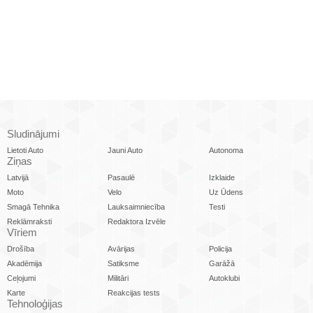
Sludinājumi
Lietoti Auto
Jauni Auto
Autonoma
Ziņas
Latvijā
Pasaulē
Izklaide
Moto
Velo
Uz Ūdens
Smagā Tehnika
Lauksaimniecība
Testi
Reklāmraksti
Redaktora Izvēle
Vīriem
Drošība
Avārijas
Policija
Akadēmija
Satiksme
Garāžā
Ceļojumi
Militāri
Autoklubi
Karte
Reakcijas tests
Tehnoloģijas