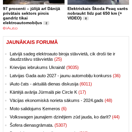
97 procenti – jūlijā arī Dānijā
Elektriskais Škoda Peaq varēs
privātais sektors pircis
nobraukt līdz pat 650 km (+
gandrīz tikai
VIDEO)
8
elektroautomobiļus
2
JAUNĀKAIS FORUMĀ
Latvijā sadeg elektroauto biroja stāvvietā, cik droši tie ir
daudzstāvu stāvvietās
(25)
Krievijas iebrukums Ukrainā!
(9035)
Latvijas Gada auto 2027 - jaunu automobiļu konkurss
(36)
iAuto čats - aktuālā dienas diskusija
(6011)
Kārtējā avārija Jūrmalā pie Circle K
(17)
Vācijas ekonomiskā norieta sākums - 2024.gads
(48)
Moto salidojums Ķemeros
(6)
Volkswagen jaunajiem dzinējiem zūd jauda, ko darīt?
(44)
Šofera dienasgrāmata.
(5307)