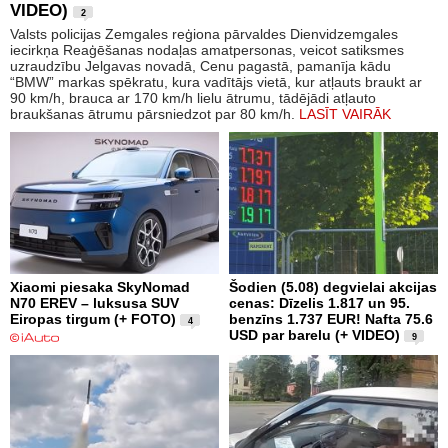
VIDEO)
2
Valsts policijas Zemgales reģiona pārvaldes Dienvidzemgales
iecirkņa Reaģēšanas nodaļas amatpersonas, veicot satiksmes
uzraudzību Jelgavas novadā, Cenu pagastā, pamanīja kādu
“BMW” markas spēkratu, kura vadītājs vietā, kur atļauts braukt ar
90 km/h, brauca ar 170 km/h lielu ātrumu, tādējādi atļauto
braukšanas ātrumu pārsniedzot par 80 km/h.
LASĪT VAIRĀK
Xiaomi piesaka SkyNomad
Šodien (5.08) degvielai akcijas
N70 EREV – luksusa SUV
cenas: Dīzelis 1.817 un 95.
Eiropas tirgum (+ FOTO)
benzīns 1.737 EUR! Nafta 75.6
4
USD par barelu (+ VIDEO)
9