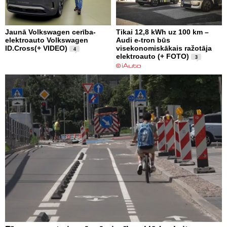
Jaunā Volkswagen cerība-
Tikai 12,8 kWh uz 100 km –
elektroauto Volkswagen
Audi e-tron būs
ID.Cross(+ VIDEO)
visekonomiskākais ražotāja
4
elektroauto (+ FOTO)
3