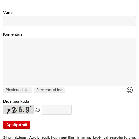
Vārds
Komentārs
Pievienot bildi
Pievienot video
Drošības kods
Stingri aizliegts iAuto.lv publicētos materiālus izmantot, kopēt vai reproducēt citos