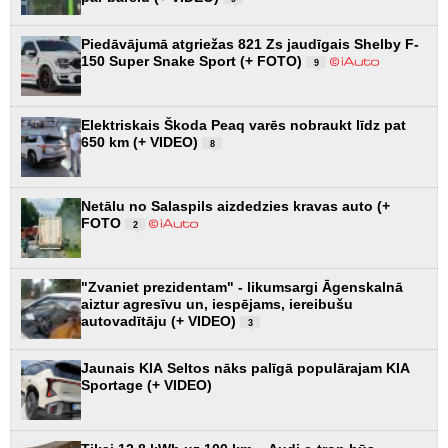
Piedāvājumā atgriežas 821 Zs jaudīgais Shelby F-
150 Super Snake Sport (+ FOTO)
9
Elektriskais Škoda Peaq varēs nobraukt līdz pat
650 km (+ VIDEO)
8
Netālu no Salaspils aizdedzies kravas auto (+
FOTO
2
"Zvaniet prezidentam" - likumsargi Āgenskalnā
aiztur agresīvu un, iespējams, iereibušu
autovadītāju (+ VIDEO)
3
Jaunais KIA Seltos nāks palīgā populārajam KIA
Sportage (+ VIDEO)