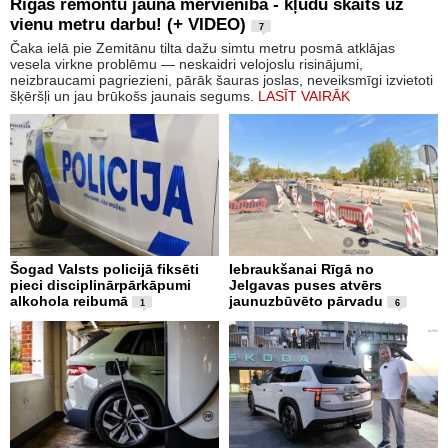
Rīgas remontu jaunā mērvienība - kļūdu skaits uz
vienu metru darbu! (+ VIDEO)
7
Čaka ielā pie Zemitānu tilta dažu simtu metru posmā atklājas
vesela virkne problēmu — neskaidri velojoslu risinājumi,
neizbraucami pagriezieni, pārāk šauras joslas, neveiksmīgi izvietoti
šķēršļi un jau brūkošs jaunais segums.
LASĪT VAIRĀK
Šogad Valsts policijā fiksēti
Iebraukšanai Rīgā no
pieci disciplinārpārkāpumi
Jelgavas puses atvērs
alkohola reibumā
jaunuzbūvēto pārvadu
1
6