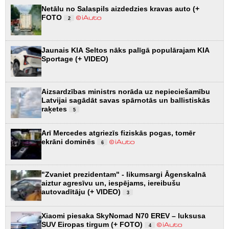
Netālu no Salaspils aizdedzies kravas auto (+
FOTO
2
Jaunais KIA Seltos nāks palīgā populārajam KIA
Sportage (+ VIDEO)
Aizsardzības ministrs norāda uz nepieciešamību
Latvijai sagādāt savas spārnotās un ballistiskās
raķetes
5
Arī Mercedes atgriezīs fiziskās pogas, tomēr
ekrāni dominēs
6
"Zvaniet prezidentam" - likumsargi Āgenskalnā
aiztur agresīvu un, iespējams, iereibušu
autovadītāju (+ VIDEO)
3
Xiaomi piesaka SkyNomad N70 EREV – luksusa
SUV Eiropas tirgum (+ FOTO)
4