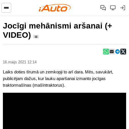
Jocīgi mehānismi aršanai (+
VIDEO)
16
16.maijs 2021 12:14
Laiks doties tīrumā un zemkopji to arī dara. Mēs, savukārt,
publicējam dažus, kur lauku aparšanai izmanto jocīgas
traktormašīnas (mašīntraktorus).