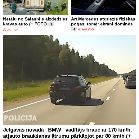
Netālu no Salaspils aizdedzies
Arī Mercedes atgriezīs fiziskās
kravas auto (+ FOTO
pogas, tomēr ekrāni dominēs
2
6
Jelgavas novadā “BMW” vadītājs brauc ar 170 km/h,
atļauto braukšanas ātrumu pārkāpjot par 80 km/h (+