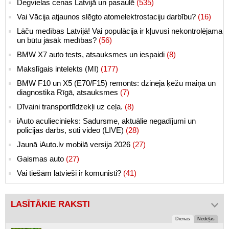
Degvielas cenas Latvijā un pasaulē
(535)
Vai Vācija atjaunos slēgto atomelektrostaciju darbību?
(16)
Lāču medības Latvijā! Vai populācija ir kļuvusi nekontrolējama
un būtu jāsāk medības?
(56)
BMW X7 auto tests, atsauksmes un iespaidi
(8)
Makslīgais intelekts (MI)
(177)
BMW F10 un X5 (E70/F15) remonts: dzinēja ķēžu maiņa un
diagnostika Rīgā, atsauksmes
(7)
Dīvaini transportlīdzekļi uz ceļa.
(8)
iAuto aculiecinieks: Sadursme, aktuālie negadījumi un
policijas darbs, sūti video (LIVE)
(28)
Jaunā iAuto.lv mobilā versija 2026
(27)
Gaismas auto
(27)
Vai tiešām latvieši ir komunisti?
(41)
LASĪTĀKIE RAKSTI
Dienas
Nedēļas