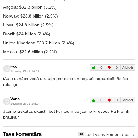
Angola: $32.3 billion (3.2%)
Norway: $28.8 billion (2.9%)
Libya: $24.8 billion (2.5%)
Brazil: $24 billion (2.4%)
United Kingdom: $23.7 billion (2.4%)
Mexico: $22.6 billion (2.2%)
Fcc
6
0
Atbildēt
16.maijs 2021 14:10
iAuto uznāca vecā atrauga par cccp un nejauši nopublicēhās šis
rakstiņš.
Vaņa
6
0
Atbildēt
16.maijs 2021 15:14
Jaunie izskatas skaisti, bet kur tad ir tie jaunie kiroveci. Pa kremli
braukā?
Tavs komentārs
Lasīt visus komentārus →
16