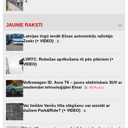
4
JAUNIE RAKSTI
Latvijas tirgū ienāk Ķīnas automobiļu ražotājs
Zeekr (+ VIDEO)
2
LVRTC: Robežas aprīkošana rit pēc plāniem (+
VIDEO)
Volkswagen ID. Aura T6 – jauns elektriskais SUV ar
modernām tehnoloģijām Ķīnai
2
Vai tiešām Vanšu tilta slēgšanu var aizstāt ar
dažiem Park&Ride? (+ VIDEO)
6