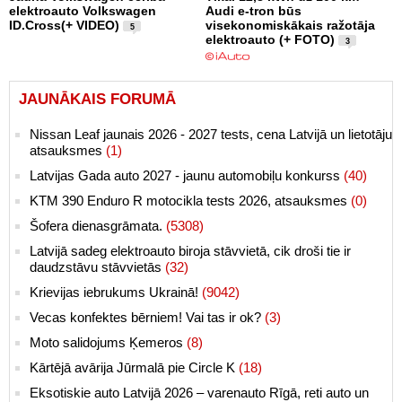
elektroauto Volkswagen
Audi e-tron būs
ID.Cross(+ VIDEO)
visekonomiskākais ražotāja
5
elektroauto (+ FOTO)
3
JAUNĀKAIS FORUMĀ
Nissan Leaf jaunais 2026 - 2027 tests, cena Latvijā un lietotāju
atsauksmes
(1)
Latvijas Gada auto 2027 - jaunu automobiļu konkurss
(40)
KTM 390 Enduro R motocikla tests 2026, atsauksmes
(0)
Šofera dienasgrāmata.
(5308)
Latvijā sadeg elektroauto biroja stāvvietā, cik droši tie ir
daudzstāvu stāvvietās
(32)
Krievijas iebrukums Ukrainā!
(9042)
Vecas konfektes bērniem! Vai tas ir ok?
(3)
Moto salidojums Ķemeros
(8)
Kārtējā avārija Jūrmalā pie Circle K
(18)
Eksotiskie auto Latvijā 2026 – varenauto Rīgā, reti auto un