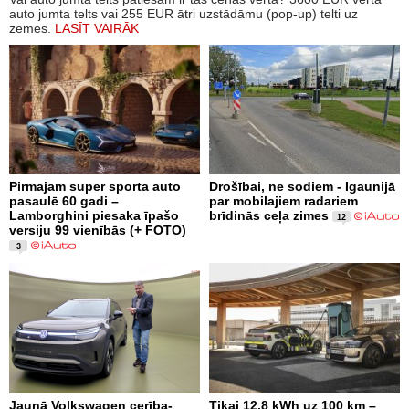
auto jumta telts vai 255 EUR ātri uzstādāmu (pop-up) telti uz
zemes.
LASĪT VAIRĀK
Pirmajam super sporta auto
Drošībai, ne sodiem - Igaunijā
pasaulē 60 gadi –
par mobilajiem radariem
Lamborghini piesaka īpašo
brīdinās ceļa zimes
12
versiju 99 vienībās (+ FOTO)
3
Jaunā Volkswagen cerība-
Tikai 12,8 kWh uz 100 km –