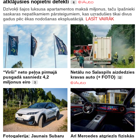
atklājušies nopietni defekti
6
Dzīvokļi šajos luksusa apartamentos maksā miljonus, taču īpašnieki
saskaras nepatīkamiem pārsteigumiem, kas uzradušies tikai divus
gadus pēc ēkas nodošanas ekspluatācijā.
LASĪT VAIRĀK
“Virši” neto peļņa pirmajā
Netālu no Salaspils aizdedzies
pusgadā sasniedz 4,2
kravas auto (+ FOTO)
12
miljonus eiro
3
Fotogalerija: Jaunais Subaru
Arī Mercedes atgriezīs fiziskās