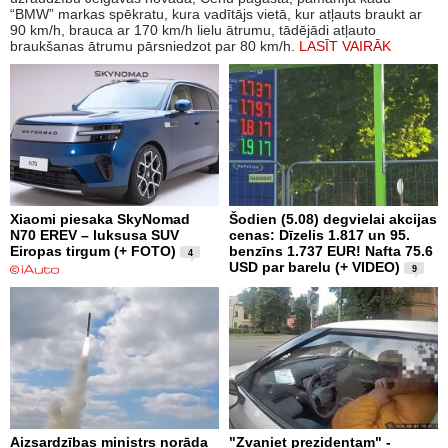
“BMW” markas spēkratu, kura vadītājs vietā, kur atļauts braukt ar
90 km/h, brauca ar 170 km/h lielu ātrumu, tādējādi atļauto
braukšanas ātrumu pārsniedzot par 80 km/h.
LASĪT VAIRĀK
Xiaomi piesaka SkyNomad
Šodien (5.08) degvielai akcijas
N70 EREV – luksusa SUV
cenas: Dīzelis 1.817 un 95.
Eiropas tirgum (+ FOTO)
benzīns 1.737 EUR! Nafta 75.6
4
USD par barelu (+ VIDEO)
9
Aizsardzības ministrs norāda
"Zvaniet prezidentam" -