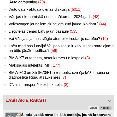
iAuto carspotting
(79)
iAuto čats - aktuālā dienas diskusija
(6011)
Vācijas ekonomiskā norieta sākums - 2024.gads
(48)
Volkswagen jaunajiem dzinējiem zūd jauda, ko darīt?
(44)
Degvielas cenas Latvijā un pasaulē
(535)
Vai Vācija atjaunos slēgto atomelektrostaciju darbību?
(16)
Lāču medības Latvijā! Vai populācija ir kļuvusi nekontrolējama
un būtu jāsāk medības?
(56)
BMW X7 auto tests, atsauksmes un iespaidi
(8)
Makslīgais intelekts (MI)
(177)
BMW F10 un X5 (E70/F15) remonts: dzinēja ķēžu maiņa un
diagnostika Rīgā, atsauksmes
(7)
Dīvaini transportlīdzekļi uz ceļa.
(8)
LASĪTĀKIE RAKSTI
Dienas
Nedēļas
Škoda uzsāk sava lielākā modeļa, jaunā krosovera