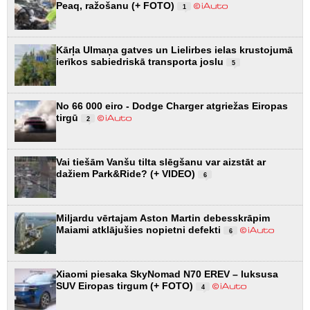
Peaq, ražošanu (+ FOTO)
1
Kārļa Ulmaņa gatves un Lielirbes ielas krustojumā
ierīkos sabiedriskā transporta joslu
5
No 66 000 eiro - Dodge Charger atgriežas Eiropas
tirgū
2
Vai tiešām Vanšu tilta slēgšanu var aizstāt ar
dažiem Park&Ride? (+ VIDEO)
6
Miljardu vērtajam Aston Martin debesskrāpim
Maiami atklājušies nopietni defekti
6
Xiaomi piesaka SkyNomad N70 EREV – luksusa
SUV Eiropas tirgum (+ FOTO)
4