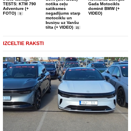
TESTS: KTM 790
notika ceļu
Gada Motocikls
P
Adventure (+
satiksmes
dominē BMW (+
„
FOTO)
negadījums starp
VIDEO)
m
5
motociklu un
r
busiņu uz Vanšu
tilta (+ VIDEO)
21
IZCELTIE RAKSTI