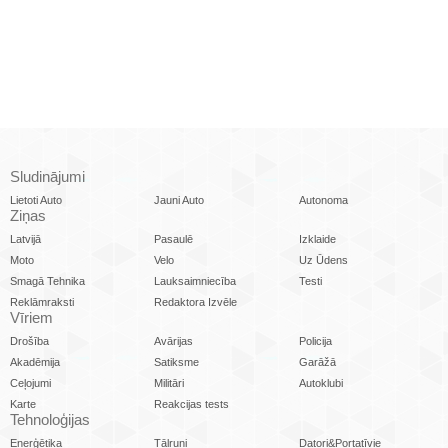
Sludinājumi
Lietoti Auto
Jauni Auto
Autonoma
Ziņas
Latvijā
Pasaulē
Izklaide
Moto
Velo
Uz Ūdens
Smagā Tehnika
Lauksaimniecība
Testi
Reklāmraksti
Redaktora Izvēle
Vīriem
Drošība
Avārijas
Policija
Akadēmija
Satiksme
Garāžā
Ceļojumi
Militāri
Autoklubi
Karte
Reakcijas tests
Tehnoloģijas
Enerģētika
Tālruņi
Datori&Portatīvie