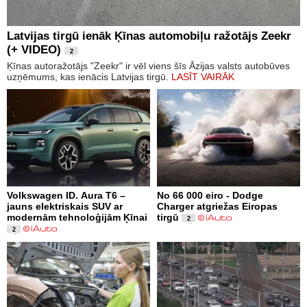
Latvijas tirgū ienāk Ķīnas automobiļu ražotājs Zeekr
(+ VIDEO)
2
Ķīnas autoražotājs "Zeekr" ir vēl viens šīs Āzijas valsts autobūves
uzņēmums, kas ienācis Latvijas tirgū.
LASĪT VAIRĀK
Volkswagen ID. Aura T6 –
No 66 000 eiro - Dodge
jauns elektriskais SUV ar
Charger atgriežas Eiropas
modernām tehnoloģijām Ķīnai
tirgū
2
2