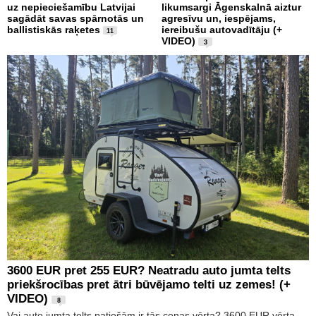
uz nepieciešamību Latvijai
likumsargi Āgenskalnā aiztur
sagādāt savas spārnotās un
agresīvu un, iespējams,
ballistiskās raķetes
iereibušu autovadītāju (+
11
VIDEO)
3
3600 EUR pret 255 EUR? Neatradu auto jumta telts
priekšrocības pret ātri būvējamo telti uz zemes! (+
VIDEO)
8
Vai auto jumta telts patiešām ir tās cenas vērta? 3600 EUR vērta