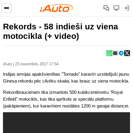
Rekords - 58 indieši uz viena
motocikla (+ video)
iAuto | 23.novembris 2017 17:54
Indijas armijas apakšvienības "Tornado" karavīri uzstādījuši jaunu
Ginesa rekordu pēc cilvēku skaita, kas brauc uz viena motocikla.
Rekordbraucienam tika izmantots 500 kubikcentimetru "Royal
Enfield" motocikls, kas tika aprīkots ar speciālu platformu
(pakāpieniem), kur karavīriem nostāties 1200 m garajai distancei.