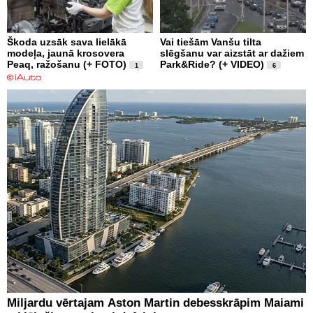
Škoda uzsāk sava lielākā
Vai tiešām Vanšu tilta
modeļa, jaunā krosovera
slēgšanu var aizstāt ar dažiem
Peaq, ražošanu (+ FOTO)
Park&Ride? (+ VIDEO)
1
6
Miljardu vērtajam Aston Martin debesskrāpim Maiami