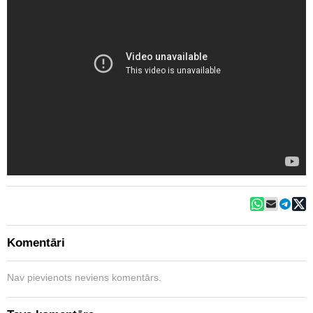
Komentāri
Nav pievienots neviens komentārs.