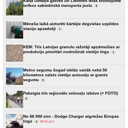
Kārļa Ulmaņa gatves un Lielirbes ielas krustojumā
ierīkos sabiedriskā transporta joslu
5
Mēneša laikā aizturēti kārtējie degvielas uzpildes
staciju apzadzēji
1
KEM: Trīs Latvijas granulu ražotāji apņēmušies ar
produkciju prioritāri nodrošināt vietējo tirgu
1
Melno segumu šogad ieklās vairāk nekā 50
kilometros valsts vietējo autoceļu ar grants
segumu
5
Pabeigta trīs reģionālo veloceļu izbūve (+ FOTO)
4
No 66 000 eiro - Dodge Charger atgriežas Eiropas
tirgū
2