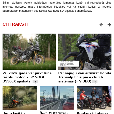
Stingri aizliegts iAuto.lv publicētos materiālus izmantot, kopēt vai reproducēt citos
interneta portālos, masu informācijas līdzekļos vai kā citādi rīkoties ar iAuto.lv
publicētajiem materiāliem bez rakstiskas EON SIA atļaujas saņemšanas.
CITI RAKSTI
Vai 2026. gadā var pirkt Ķīnā
Par sajūgu vari aizmirst Honda
P
ražotu motociklu? VOGE
Transalp ticis pie e clutch
R
DS900X apskats.
sistēmas (+ VIDEO)
Z
9
4
2
iAuto lasītāja
Šorīt (1.07.2026)
Konkursā Latvijas