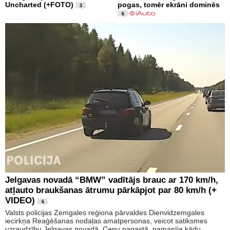
Uncharted (+FOTO)
pogas, tomēr ekrāni dominēs
3
6
Jelgavas novadā “BMW” vadītājs brauc ar 170 km/h,
atļauto braukšanas ātrumu pārkāpjot par 80 km/h (+
VIDEO)
6
Valsts policijas Zemgales reģiona pārvaldes Dienvidzemgales
iecirkņa Reaģēšanas nodaļas amatpersonas, veicot satiksmes
uzraudzību Jelgavas novadā, Cenu pagastā, pamanīja kādu