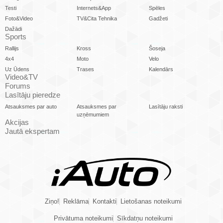
Testi
Internets&App
Spēles
Foto&Video
TV&Cita Tehnika
Gadžeti
Dažādi
Sports
Rallijs
Kross
Šoseja
4x4
Moto
Velo
Uz Ūdens
Trases
Kalendārs
Video&TV
Forums
Lasītāju pieredze
Atsauksmes par auto
Atsauksmes par
Lasītāju raksti
uzņēmumiem
Akcijas
Jautā ekspertam
Ziņo!
Reklāma
Kontakti
Lietošanas noteikumi
Privātuma noteikumi
Sīkdatņu noteikumi