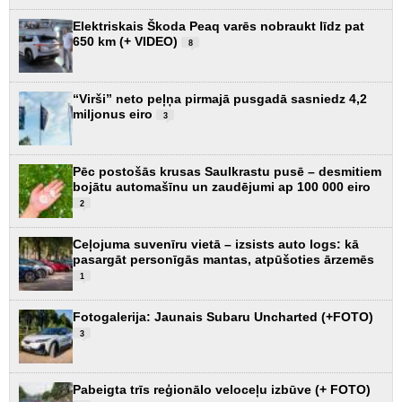
Elektriskais Škoda Peaq varēs nobraukt līdz pat
650 km (+ VIDEO)
8
“Virši” neto peļņa pirmajā pusgadā sasniedz 4,2
miljonus eiro
3
Pēc postošās krusas Saulkrastu pusē – desmitiem
bojātu automašīnu un zaudējumi ap 100 000 eiro
2
Ceļojuma suvenīru vietā – izsists auto logs: kā
pasargāt personīgās mantas, atpūšoties ārzemēs
1
Fotogalerija: Jaunais Subaru Uncharted (+FOTO)
3
Pabeigta trīs reģionālo veloceļu izbūve (+ FOTO)