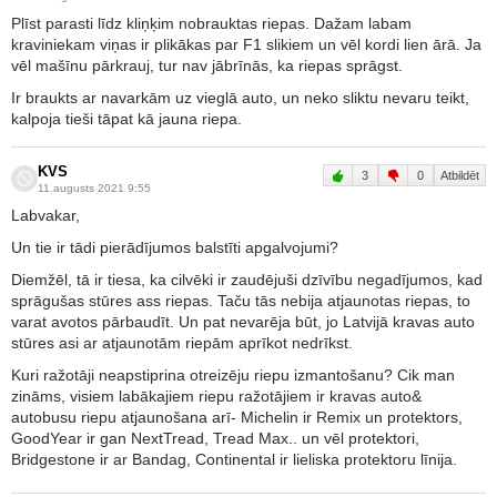
Plīst parasti līdz kliņķim nobrauktas riepas. Dažam labam
kraviniekam viņas ir plikākas par F1 slikiem un vēl kordi lien ārā. Ja
vēl mašīnu pārkrauj, tur nav jābrīnās, ka riepas sprāgst.
Ir braukts ar navarkām uz vieglā auto, un neko sliktu nevaru teikt,
kalpoja tieši tāpat kā jauna riepa.
KVS
3
0
Atbildēt
11.augusts 2021 9:55
Labvakar,
Un tie ir tādi pierādījumos balstīti apgalvojumi?
Diemžēl, tā ir tiesa, ka cilvēki ir zaudējuši dzīvību negadījumos, kad
sprāgušas stūres ass riepas. Taču tās nebija atjaunotas riepas, to
varat avotos pārbaudīt. Un pat nevarēja būt, jo Latvijā kravas auto
stūres asi ar atjaunotām riepām aprīkot nedrīkst.
Kuri ražotāji neapstiprina otreizēju riepu izmantošanu? Cik man
zināms, visiem labākajiem riepu ražotājiem ir kravas auto&
autobusu riepu atjaunošana arī- Michelin ir Remix un protektors,
GoodYear ir gan NextTread, Tread Max.. un vēl protektori,
Bridgestone ir ar Bandag, Continental ir lieliska protektoru līnija.