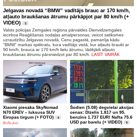
Jelgavas novadā “BMW” vadītājs brauc ar 170 km/h,
atļauto braukšanas ātrumu pārkāpjot par 80 km/h (+
VIDEO)
3
Valsts policijas Zemgales reģiona pārvaldes Dienvidzemgales
iecirkņa Reaģēšanas nodaļas amatpersonas, veicot satiksmes
uzraudzību Jelgavas novadā, Cenu pagastā, pamanīja kādu
“BMW” markas spēkratu, kura vadītājs vietā, kur atļauts braukt ar
90 km/h, brauca ar 170 km/h lielu ātrumu, tādējādi atļauto
braukšanas ātrumu pārsniedzot par 80 km/h.
LASĪT VAIRĀK
Xiaomi piesaka SkyNomad
Šodien (5.08) degvielai akcijas
N70 EREV – luksusa SUV
cenas: Dīzelis 1.817 un 95.
Eiropas tirgum (+ FOTO)
benzīns 1.737 EUR! Nafta 75.6
4
USD par barelu (+ VIDEO)
9