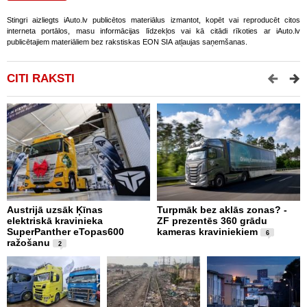
Stingri aizliegts iAuto.lv publicētos materiālus izmantot, kopēt vai reproducēt citos
interneta portālos, masu informācijas līdzekļos vai kā citādi rīkoties ar iAuto.lv
publicētajiem materiāliem bez rakstiskas EON SIA atļaujas saņemšanas.
CITI RAKSTI
Austrijā uzsāk Ķīnas
Turpmāk bez aklās zonas? -
B
elektriskā kravinieka
ZF prezentēs 360 grādu
d
SuperPanther eTopas600
kameras kraviniekiem
N
6
ražošanu
2