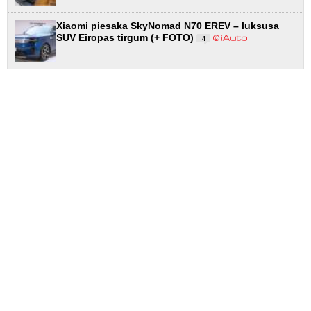
Xiaomi piesaka SkyNomad N70 EREV – luksusa
SUV Eiropas tirgum (+ FOTO)
4