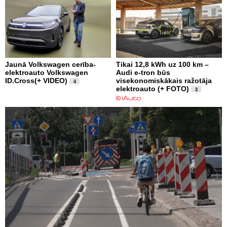
Jaunā Volkswagen cerība-
Tikai 12,8 kWh uz 100 km –
elektroauto Volkswagen
Audi e-tron būs
ID.Cross(+ VIDEO)
visekonomiskākais ražotāja
4
elektroauto (+ FOTO)
3