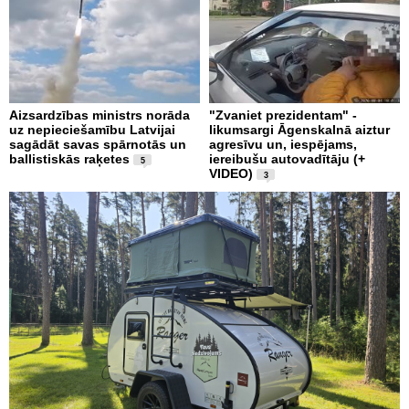
Aizsardzības ministrs norāda
"Zvaniet prezidentam" -
uz nepieciešamību Latvijai
likumsargi Āgenskalnā aiztur
sagādāt savas spārnotās un
agresīvu un, iespējams,
ballistiskās raķetes
iereibušu autovadītāju (+
5
VIDEO)
3