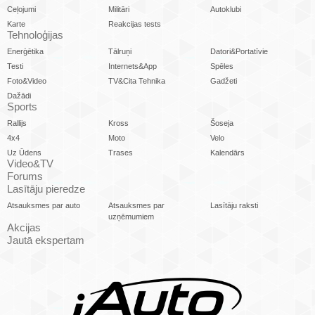
Ceļojumi
Militāri
Autoklubi
Karte
Reakcijas tests
Tehnoloģijas
Enerģētika
Tālruņi
Datori&Portatīvie
Testi
Internets&App
Spēles
Foto&Video
TV&Cita Tehnika
Gadžeti
Dažādi
Sports
Rallijs
Kross
Šoseja
4x4
Moto
Velo
Uz Ūdens
Trases
Kalendārs
Video&TV
Forums
Lasītāju pieredze
Atsauksmes par auto
Atsauksmes par
Lasītāju raksti
uzņēmumiem
Akcijas
Jautā ekspertam