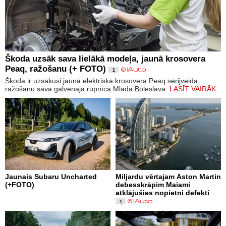
Škoda uzsāk sava lielākā modeļa, jaunā krosovera
Peaq, ražošanu (+ FOTO)
1
Škoda ir uzsākusi jaunā elektriskā krosovera Peaq sērijveida
ražošanu savā galvenajā rūpnīcā Mladā Boleslavā.
LASĪT VAIRĀK
Jaunais Subaru Uncharted
Miljardu vērtajam Aston Martin
(+FOTO)
debesskrāpim Maiami
atklājušies nopietni defekti
1