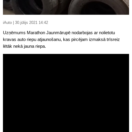
iAuto | 30.jūlijs 2021 14:42
Uzņēmums Marathon Jaunmārupē nodarbojas ar nolietotu
kravas auto riepu atjaunošanu, kas pircējam izmaksā trīsreiz
lētāk nekā jauna riepa.