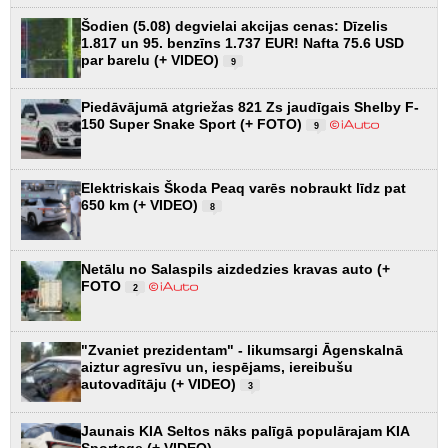
Šodien (5.08) degvielai akcijas cenas: Dīzelis
1.817 un 95. benzīns 1.737 EUR! Nafta 75.6 USD
par barelu (+ VIDEO)
9
Piedāvājumā atgriežas 821 Zs jaudīgais Shelby F-
150 Super Snake Sport (+ FOTO)
9
Elektriskais Škoda Peaq varēs nobraukt līdz pat
650 km (+ VIDEO)
8
Netālu no Salaspils aizdedzies kravas auto (+
FOTO
2
"Zvaniet prezidentam" - likumsargi Āgenskalnā
aiztur agresīvu un, iespējams, iereibušu
autovadītāju (+ VIDEO)
3
Jaunais KIA Seltos nāks palīgā populārajam KIA