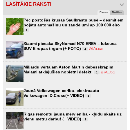
LASĪTĀKIE RAKSTI
Dienas
Nedēļas
Pēc postošās krusas Saulkrastu pusē – desmitiem
bojātu automašīnu un zaudējumi ap 100 000 eiro
2
Xiaomi piesaka SkyNomad N70 EREV – luksusa
SUV Eiropas tirgum (+ FOTO)
4
Miljardu vērtajam Aston Martin debesskrāpim
Maiami atklājušies nopietni defekti
1
Jaunā Volkswagen cerība- elektroauto
Volkswagen ID.Cross(+ VIDEO)
4
Rīgas remontu jaunā mērvienība - kļūdu skaits uz
vienu metru darbu! (+ VIDEO)
7