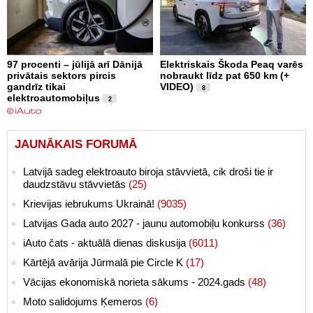
97 procenti – jūlijā arī Dānijā
Elektriskais Škoda Peaq varēs
privātais sektors pircis
nobraukt līdz pat 650 km (+
gandrīz tikai
VIDEO)
8
elektroautomobiļus
2
JAUNĀKAIS FORUMĀ
Latvijā sadeg elektroauto biroja stāvvietā, cik droši tie ir
daudzstāvu stāvvietās
(25)
Krievijas iebrukums Ukrainā!
(9035)
Latvijas Gada auto 2027 - jaunu automobiļu konkurss
(36)
iAuto čats - aktuālā dienas diskusija
(6011)
Kārtējā avārija Jūrmalā pie Circle K
(17)
Vācijas ekonomiskā norieta sākums - 2024.gads
(48)
Moto salidojums Ķemeros
(6)