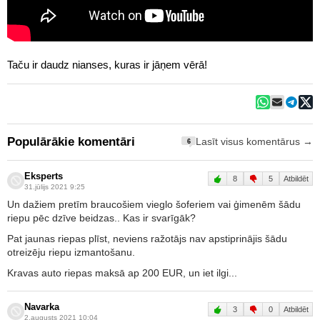
Taču ir daudz nianses, kuras ir jāņem vērā!
Populārākie komentāri
Lasīt visus komentārus →
6
Eksperts
8
5
Atbildēt
31.jūlijs 2021 9:25
Un dažiem pretīm braucošiem vieglo šoferiem vai ģimenēm šādu
riepu pēc dzīve beidzas.. Kas ir svarīgāk?
Pat jaunas riepas plīst, neviens ražotājs nav apstiprinājis šādu
otreizēju riepu izmantošanu.
Kravas auto riepas maksā ap 200 EUR, un iet ilgi...
Navarka
3
0
Atbildēt
2.augusts 2021 10:04