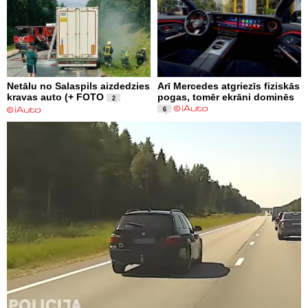
Netālu no Salaspils aizdedzies
Arī Mercedes atgriezīs fiziskās
kravas auto (+ FOTO
pogas, tomēr ekrāni dominēs
2
6