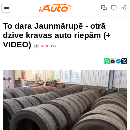
To dara Jaunmārupē - otrā
dzīve kravas auto riepām (+
VIDEO)
6