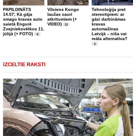
PAPILDINĀTS
Vilciens Kongo
Tehnoloģija pret
A
14.07; Kā gāja
laužas cauri
stereotipiem: ar
i
smago kravas auto
atkritumiem (+
gāzi darbināmas
a
saietā Engurē
VIDEO)
kravas
13
k
Zvejnieksvētkos 11.
automašīnas
k
jūlijā (+ FOTO)
Latvijā – niša vai
8
reāla alternatīva?
2
IZCELTIE RAKSTI