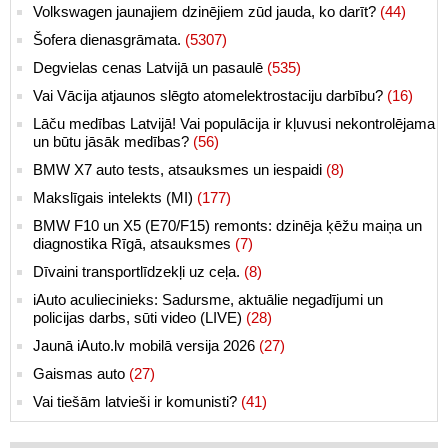
Volkswagen jaunajiem dzinējiem zūd jauda, ko darīt?
(44)
Šofera dienasgrāmata.
(5307)
Degvielas cenas Latvijā un pasaulē
(535)
Vai Vācija atjaunos slēgto atomelektrostaciju darbību?
(16)
Lāču medības Latvijā! Vai populācija ir kļuvusi nekontrolējama
un būtu jāsāk medības?
(56)
BMW X7 auto tests, atsauksmes un iespaidi
(8)
Makslīgais intelekts (MI)
(177)
BMW F10 un X5 (E70/F15) remonts: dzinēja ķēžu maiņa un
diagnostika Rīgā, atsauksmes
(7)
Dīvaini transportlīdzekļi uz ceļa.
(8)
iAuto aculiecinieks: Sadursme, aktuālie negadījumi un
policijas darbs, sūti video (LIVE)
(28)
Jaunā iAuto.lv mobilā versija 2026
(27)
Gaismas auto
(27)
Vai tiešām latvieši ir komunisti?
(41)