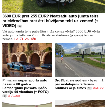
3600 EUR pret 255 EUR? Neatradu auto jumta telts
priekšrocības pret ātri būvējamo telti uz zemes! (+
VIDEO)
6
Vai auto jumta telts patiešām ir tās cenas vērta? 3600 EUR vērta
auto jumta telts vai 255 EUR ātri uzstādāmu (pop-up) telti uz
zemes.
LASĪT VAIRĀK
Pirmajam super sporta auto
Drošībai, ne sodiem - Igaunijā
pasaulē 60 gadi –
par mobilajiem radariem
Lamborghini piesaka īpašo
brīdinās ceļa zimes
12
versiju 99 vienībās (+ FOTO)
3