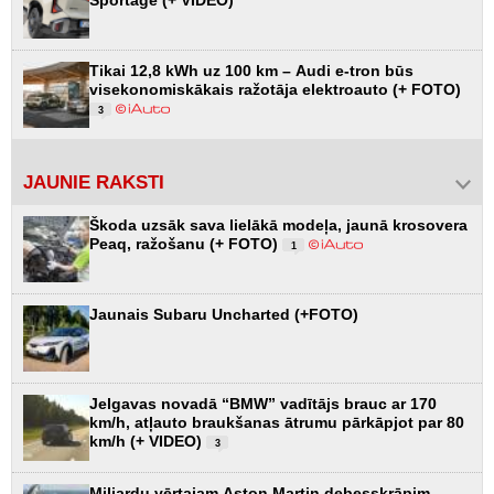
Sportage (+ VIDEO)
Tikai 12,8 kWh uz 100 km – Audi e-tron būs
visekonomiskākais ražotāja elektroauto (+ FOTO)
3
JAUNIE RAKSTI
Škoda uzsāk sava lielākā modeļa, jaunā krosovera
Peaq, ražošanu (+ FOTO)
1
Jaunais Subaru Uncharted (+FOTO)
Jelgavas novadā “BMW” vadītājs brauc ar 170
km/h, atļauto braukšanas ātrumu pārkāpjot par 80
km/h (+ VIDEO)
3
Miljardu vērtajam Aston Martin debesskrāpim