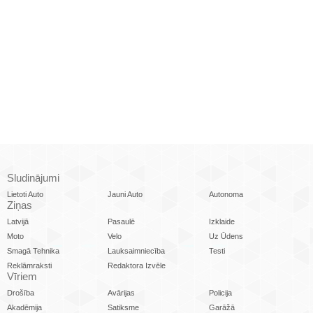
Sludinājumi
Lietoti Auto
Jauni Auto
Autonoma
Ziņas
Latvijā
Pasaulē
Izklaide
Moto
Velo
Uz Ūdens
Smagā Tehnika
Lauksaimniecība
Testi
Reklāmraksti
Redaktora Izvēle
Vīriem
Drošība
Avārijas
Policija
Akadēmija
Satiksme
Garāžā