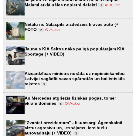
Maiami atklājušies nopietni defekti
1
Netālu no Salaspils aizdedzies kravas auto (+
FOTO
2
Jaunais KIA Seltos nāks palīgā populārajam KIA
Sportage (+ VIDEO)
Aizsardzības ministrs norāda uz nepieciešamību
Latvijai sagādāt savas spārnotās un ballistiskās
raķetes
5
Arī Mercedes atgriezīs fiziskās pogas, tomēr
ekrāni dominēs
6
"Zvaniet prezidentam" - likumsargi Āgenskalnā
aiztur agresīvu un, iespējams, iereibušu
autovadītāju (+ VIDEO)
3