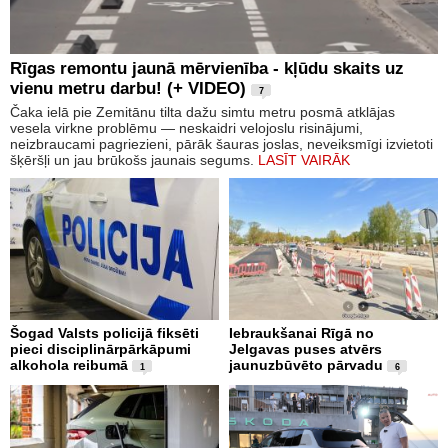
Rīgas remontu jaunā mērvienība - kļūdu skaits uz
vienu metru darbu! (+ VIDEO)
7
Čaka ielā pie Zemitānu tilta dažu simtu metru posmā atklājas
vesela virkne problēmu — neskaidri velojoslu risinājumi,
neizbraucami pagriezieni, pārāk šauras joslas, neveiksmīgi izvietoti
šķēršļi un jau brūkošs jaunais segums.
LASĪT VAIRĀK
Šogad Valsts policijā fiksēti
Iebraukšanai Rīgā no
pieci disciplinārpārkāpumi
Jelgavas puses atvērs
alkohola reibumā
jaunuzbūvēto pārvadu
1
6