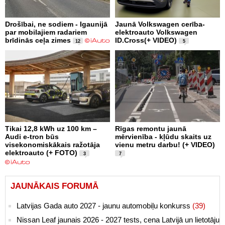
Drošībai, ne sodiem - Igaunijā
Jaunā Volkswagen cerība-
par mobilajiem radariem
elektroauto Volkswagen
brīdinās ceļa zimes
ID.Cross(+ VIDEO)
12
5
Tikai 12,8 kWh uz 100 km –
Rīgas remontu jaunā
Audi e-tron būs
mērvienība - kļūdu skaits uz
visekonomiskākais ražotāja
vienu metru darbu! (+ VIDEO)
elektroauto (+ FOTO)
3
7
JAUNĀKAIS FORUMĀ
Latvijas Gada auto 2027 - jaunu automobiļu konkurss
(39)
Nissan Leaf jaunais 2026 - 2027 tests, cena Latvijā un lietotāju