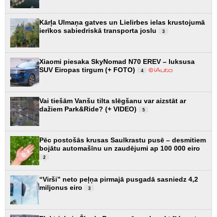
Kārļa Ulmaņa gatves un Lielirbes ielas krustojumā
ierīkos sabiedriskā transporta joslu
3
Xiaomi piesaka SkyNomad N70 EREV – luksusa
SUV Eiropas tirgum (+ FOTO)
4
Vai tiešām Vanšu tilta slēgšanu var aizstāt ar
dažiem Park&Ride? (+ VIDEO)
5
Pēc postošās krusas Saulkrastu pusē – desmitiem
bojātu automašīnu un zaudējumi ap 100 000 eiro
2
“Virši” neto peļņa pirmajā pusgadā sasniedz 4,2
miljonus eiro
3