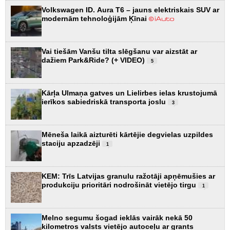
Volkswagen ID. Aura T6 – jauns elektriskais SUV ar
modernām tehnoloģijām Ķīnai
Vai tiešām Vanšu tilta slēgšanu var aizstāt ar
dažiem Park&Ride? (+ VIDEO)
5
Kārļa Ulmaņa gatves un Lielirbes ielas krustojumā
ierīkos sabiedriskā transporta joslu
3
Mēneša laikā aizturēti kārtējie degvielas uzpildes
staciju apzadzēji
1
KEM: Trīs Latvijas granulu ražotāji apņēmušies ar
produkciju prioritāri nodrošināt vietējo tirgu
1
Melno segumu šogad ieklās vairāk nekā 50
kilometros valsts vietējo autoceļu ar grants