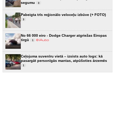
segumu
3
Pabeigta trīs reģionālo veloceļu izbūve (+ FOTO)
3
No 66 000 eiro - Dodge Charger atgriežas Eiropas
tirgū
1
Ceļojuma suvenīru vietā – izsists auto logs: kā
pasargāt personīgās mantas, atpūšoties ārzemēs
1