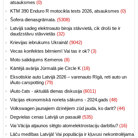
atsauksmes
(0)
KTM 390 Enduro R motocikla tests 2026, atsauksmes
(0)
Šofera dienasgrāmata.
(5308)
Latvijā sadeg elektroauto biroja stāvvietā, cik droši tie ir
daudzstāvu stāvvietās
(32)
Krievijas iebrukums Ukrainā!
(9042)
Vecas konfektes bērniem! Vai tas ir ok?
(3)
Moto salidojums Ķemeros
(8)
Kārtējā avārija Jūrmalā pie Circle K
(18)
Eksotiskie auto Latvijā 2026 – varenauto Rīgā, reti auto un
iAuto carspotting
(79)
iAuto čats - aktuālā dienas diskusija
(6011)
Vācijas ekonomiskā norieta sākums - 2024.gads
(48)
Volkswagen jaunajiem dzinējiem zūd jauda, ko darīt?
(44)
Degvielas cenas Latvijā un pasaulē
(535)
Vai Vācija atjaunos slēgto atomelektrostaciju darbību?
(16)
Lāču medības Latvijā! Vai populācija ir kļuvusi nekontrolējama