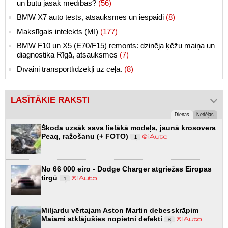
un būtu jāsāk medības?
(56)
BMW X7 auto tests, atsauksmes un iespaidi
(8)
Makslīgais intelekts (MI)
(177)
BMW F10 un X5 (E70/F15) remonts: dzinēja ķēžu maiņa un
diagnostika Rīgā, atsauksmes
(7)
Dīvaini transportlīdzekļi uz ceļa.
(8)
LASĪTĀKIE RAKSTI
Dienas
Nedēļas
Škoda uzsāk sava lielākā modeļa, jaunā krosovera
Peaq, ražošanu (+ FOTO)
1
No 66 000 eiro - Dodge Charger atgriežas Eiropas
tirgū
1
Miljardu vērtajam Aston Martin debesskrāpim
Maiami atklājušies nopietni defekti
6