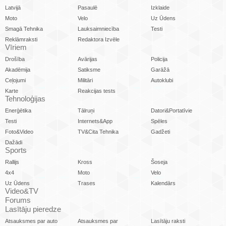
Latvijā
Pasaulē
Izklaide
Moto
Velo
Uz Ūdens
Smagā Tehnika
Lauksaimniecība
Testi
Reklāmraksti
Redaktora Izvēle
Vīriem
Drošība
Avārijas
Policija
Akadēmija
Satiksme
Garāžā
Ceļojumi
Militāri
Autoklubi
Karte
Reakcijas tests
Tehnoloģijas
Enerģētika
Tālruņi
Datori&Portatīvie
Testi
Internets&App
Spēles
Foto&Video
TV&Cita Tehnika
Gadžeti
Dažādi
Sports
Rallijs
Kross
Šoseja
4x4
Moto
Velo
Uz Ūdens
Trases
Kalendārs
Video&TV
Forums
Lasītāju pieredze
Atsauksmes par auto
Atsauksmes par
Lasītāju raksti