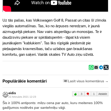
Uz tās pašas, kas Volkswagen Golf 8, Passat un citas šī zīmola
vieglās automašīnas. Tas, ko no ārpuses neredzam, ir jaunā
aizmugurējā piekare. Nav vairs atsperlāgu un monosijas. Te ir
daudzsviru piekare ar spirālatsperēm - tāpat kā visiem
jaunākajiem "kablukiem". Tas liks rūpīgāk piedomāt pie
pieļaujamās kravnesības, taču uzlabos gan braukšanas
komfortu, gan saķeri. Vairāk skaties TV Auto ziņu sižetā.
Populārākie komentāri
Lasīt visus komentārus →
10
eidis
3
1
Atbildēt
22.februāris 2021 12:23
Šis ir 100% antiponts: milzu cena par auto, kuru meitenes 100%
gadījumos nodēvēs par santehniķu vāģi.