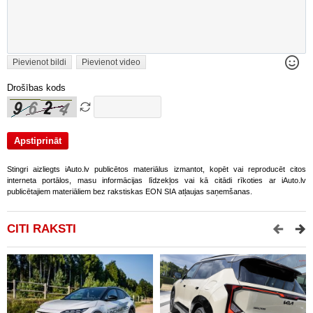
Pievienot bildi
Pievienot video
Drošības kods
Stingri aizliegts iAuto.lv publicētos materiālus izmantot, kopēt vai reproducēt citos
interneta portālos, masu informācijas līdzekļos vai kā citādi rīkoties ar iAuto.lv
publicētajiem materiāliem bez rakstiskas EON SIA atļaujas saņemšanas.
CITI RAKSTI