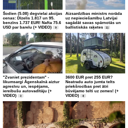
Šodien (5.08) degvielai akcijas
Aizsardzības ministrs norāda
cenas: Dīzelis 1.817 un 95.
uz nepieciešamību Latvijai
benzīns 1.737 EUR! Nafta 75.6
sagādāt savas spārnotās un
USD par barelu (+ VIDEO)
ballistiskās raķetes
9
11
"Zvaniet prezidentam" -
3600 EUR pret 255 EUR?
likumsargi Āgenskalnā aiztur
Neatradu auto jumta telts
agresīvu un, iespējams,
priekšrocības pret ātri
iereibušu autovadītāju (+
būvējamo telti uz zemes! (+
VIDEO)
VIDEO)
3
8