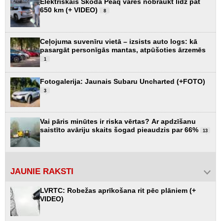
Elektriskais Škoda Peaq varēs nobraukt līdz pat
650 km (+ VIDEO)
8
Ceļojuma suvenīru vietā – izsists auto logs: kā
pasargāt personīgās mantas, atpūšoties ārzemēs
1
Fotogalerija: Jaunais Subaru Uncharted (+FOTO)
3
Vai pāris minūtes ir riska vērtas? Ar apdzīšanu
saistīto avāriju skaits šogad pieaudzis par 66%
13
JAUNIE RAKSTI
LVRTC: Robežas aprīkošana rit pēc plāniem (+
VIDEO)