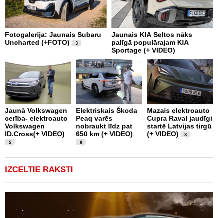
Fotogalerija: Jaunais Subaru
Jaunais KIA Seltos nāks
V
Uncharted (+FOTO)
palīgā populārajam KIA
E
3
Sportage (+ VIDEO)
V
Jaunā Volkswagen
Elektriskais Škoda
Mazais elektroauto
V
cerība- elektroauto
Peaq varēs
Cupra Raval jaudīgi
p
Volkswagen
nobraukt līdz pat
startē Latvijas tirgū
m
ID.Cross(+ VIDEO)
650 km (+ VIDEO)
(+ VIDEO)
D
3
5
8
IZCELTIE RAKSTI