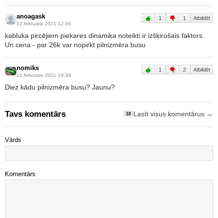
anoagask
1
1
Atbildēt
22.februāris 2021 12:36
kabluka pircējiem piekares dinamika noteikti ir izšķirošais faktors.
Un cena - par 26k var nopirkt pilnizmēra busu
nomiks
1
2
Atbildēt
22.februāris 2021 19:39
Diez kādu pilnizmēra busu? Jaunu?
Tavs komentārs
Lasīt visus komentārus →
10
Vārds
Komentārs