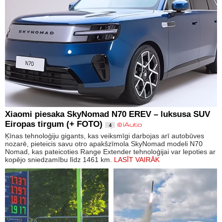
Xiaomi piesaka SkyNomad N70 EREV – luksusa SUV
Eiropas tirgum (+ FOTO)
4
Ķīnas tehnoloģiju gigants, kas veiksmīgi darbojas arī autobūves
nozarē, pieteicis savu otro apakšzīmola SkyNomad modeli N70
Nomad, kas pateicoties Range Extender tehnoloģijai var lepoties ar
kopējo sniedzamību līdz 1461 km.
LASĪT VAIRĀK