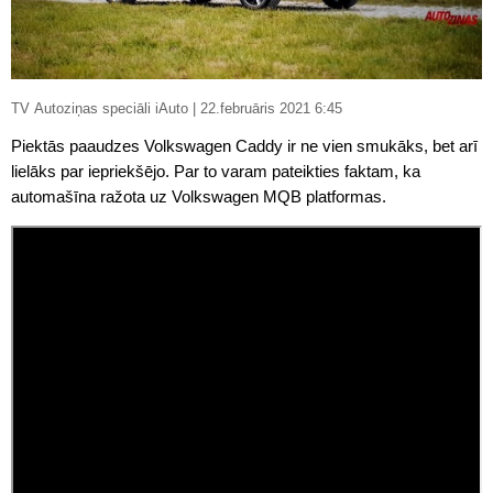
TV Autoziņas speciāli iAuto | 22.februāris 2021 6:45
Piektās paaudzes Volkswagen Caddy ir ne vien smukāks, bet arī
lielāks par iepriekšējo. Par to varam pateikties faktam, ka
automašīna ražota uz Volkswagen MQB platformas.