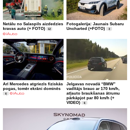
Netālu no Salaspils aizdedzies
Fotogalerija: Jaunais Subaru
kravas auto (+ FOTO)
Uncharted (+FOTO)
12
3
Arī Mercedes atgriezīs fiziskās
Jelgavas novadā “BMW”
pogas, tomēr ekrāni dominēs
vadītājs brauc ar 170 km/h,
atļauto braukšanas ātrumu
6
pārkāpjot par 80 km/h (+
VIDEO)
6