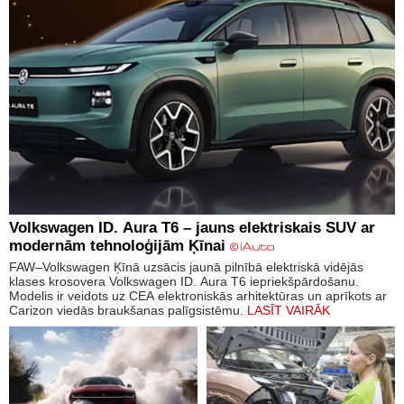
Volkswagen ID. Aura T6 – jauns elektriskais SUV ar
modernām tehnoloģijām Ķīnai
FAW–Volkswagen Ķīnā uzsācis jaunā pilnībā elektriskā vidējās
klases krosovera Volkswagen ID. Aura T6 iepriekšpārdošanu.
Modelis ir veidots uz CEA elektroniskās arhitektūras un aprīkots ar
Carizon viedās braukšanas palīgsistēmu.
LASĪT VAIRĀK