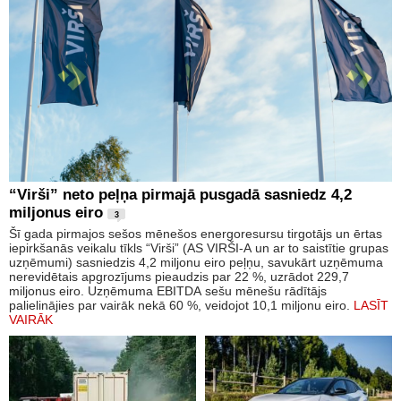
“Virši” neto peļņa pirmajā pusgadā sasniedz 4,2
miljonus eiro
3
Šī gada pirmajos sešos mēnešos energoresursu tirgotājs un ērtas
iepirkšanās veikalu tīkls “Virši” (AS VIRŠI-A un ar to saistītie grupas
uzņēmumi) sasniedzis 4,2 miljonu eiro peļņu, savukārt uzņēmuma
nerevidētais apgrozījums pieaudzis par 22 %, uzrādot 229,7
miljonus eiro. Uzņēmuma EBITDA sešu mēnešu rādītājs
palielinājies par vairāk nekā 60 %, veidojot 10,1 miljonu eiro.
LASĪT
VAIRĀK