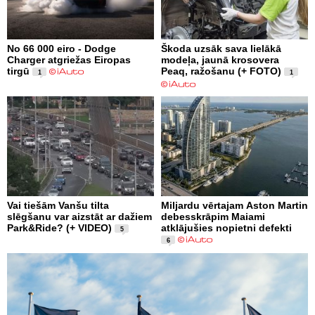
No 66 000 eiro - Dodge
Škoda uzsāk sava lielākā
Charger atgriežas Eiropas
modeļa, jaunā krosovera
tirgū
Peaq, ražošanu (+ FOTO)
1
1
Vai tiešām Vanšu tilta
Miljardu vērtajam Aston Martin
slēgšanu var aizstāt ar dažiem
debesskrāpim Maiami
Park&Ride? (+ VIDEO)
atklājušies nopietni defekti
5
6