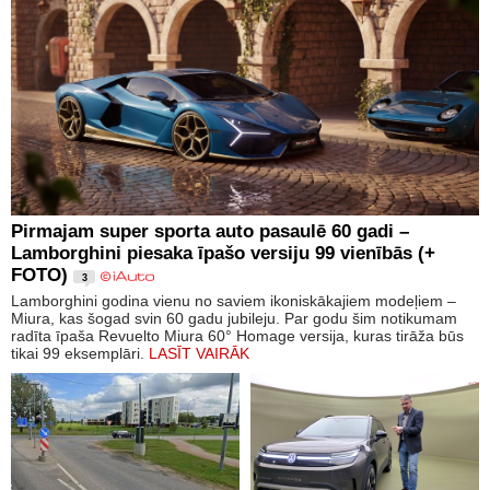
Pirmajam super sporta auto pasaulē 60 gadi –
Lamborghini piesaka īpašo versiju 99 vienībās (+
FOTO)
3
Lamborghini godina vienu no saviem ikoniskākajiem modeļiem –
Miura, kas šogad svin 60 gadu jubileju. Par godu šim notikumam
radīta īpaša Revuelto Miura 60° Homage versija, kuras tirāža būs
tikai 99 eksemplāri.
LASĪT VAIRĀK