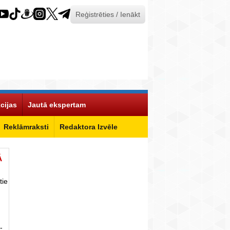
Reģistrēties / Ienākt
cijas
Jautā ekspertam
Reklāmraksti
Redaktora Izvēle
Ā
tie
-