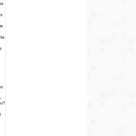
ss
as
ie
eta
s
un
o
bu?
i