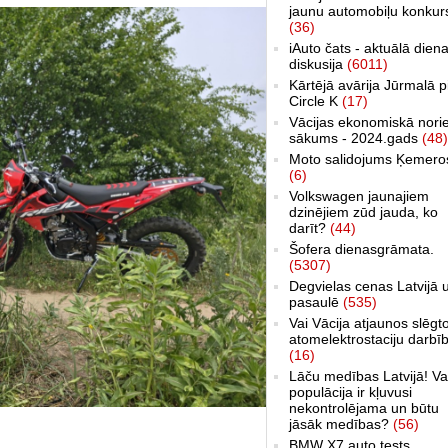
jaunu automobiļu konkur
(36)
iAuto čats - aktuālā dien
diskusija
(6011)
Kārtējā avārija Jūrmalā p
Circle K
(17)
Vācijas ekonomiskā nori
sākums - 2024.gads
(48)
Moto salidojums Ķemero
(6)
Volkswagen jaunajiem
dzinējiem zūd jauda, ko
darīt?
(44)
Šofera dienasgrāmata.
(5307)
Degvielas cenas Latvijā 
pasaulē
(535)
Vai Vācija atjaunos slēgt
atomelektrostaciju darbī
(16)
Lāču medības Latvijā! Va
populācija ir kļuvusi
nekontrolējama un būtu
jāsāk medības?
(56)
BMW X7 auto tests,