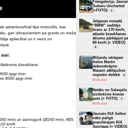
Fotogalerija: Jaunai
Subaru Uncharted
(+FOTO)
1
Jelgavas novadā
“BMW” vadītājs
eb adventure/trail tipa motocikls, kas
brauc ar 170 km/h,
altu, gan izbraucieniem pa grants un meža
atļauto braukšanas
ātrumu pārkāpjot pa
tāja apliecībai un ir viens no
80 km/h (+ VIDEO)
klasē.
6
 dati:
Miljardu vērtajam
Aston Martin
tu, šķidruma dzesēšana
debesskrāpim
Maiami atklājušies
9500 apgr./min
nopietni defekti
4
ie 8000 apgr./min
Netālu no Salaspils
aizdedzies kravas
auto (+ FOTO)
7
Jaunais KIA Seltos
nāks palīgā
(Ø260 mm) un aizmugurē (Ø240 mm), ABS
populārajam KIA
110 km/h
Sportage (+ VIDEO)