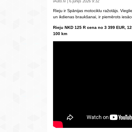
iAuto.lv | 6.jūnijs 2026 9:32
Rieju ir Spānijas motociklu ražotājs. Viegli
un ikdienas braukšanai, ir piemērots iesāc
Rieju NKD 125 R cena no 3 399 EUR, 125
100 km