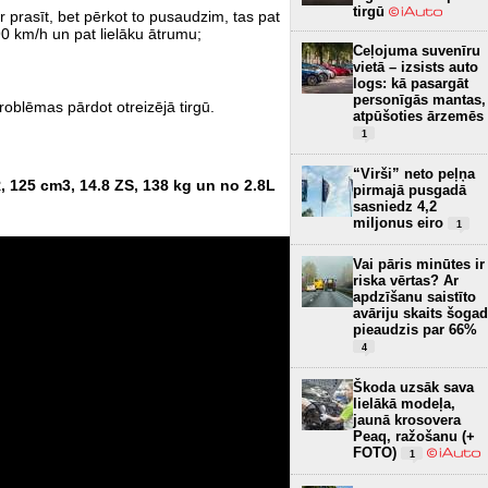
tirgū
prasīt, bet pērkot to pusaudzim, tas pat
 90 km/h un pat lielāku ātrumu;
Ceļojuma suvenīru
vietā – izsists auto
logs: kā pasargāt
personīgās mantas,
roblēmas pārdot otreizējā tirgū.
atpūšoties ārzemēs
1
“Virši” neto peļņa
 125 cm3, 14.8 ZS, 138 kg un no 2.8L
pirmajā pusgadā
sasniedz 4,2
miljonus eiro
1
Vai pāris minūtes ir
riska vērtas? Ar
apdzīšanu saistīto
avāriju skaits šogad
pieaudzis par 66%
4
Škoda uzsāk sava
lielākā modeļa,
jaunā krosovera
Peaq, ražošanu (+
FOTO)
1