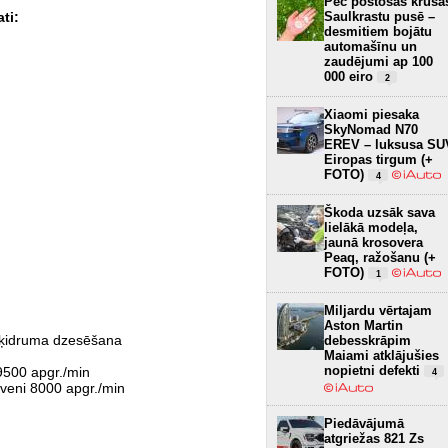
Pēc postošās krusa
Saulkrastu pusē –
ti:
desmitiem bojātu
automašīnu un
zaudējumi ap 100
000 eiro
2
Xiaomi piesaka
SkyNomad N70
EREV – luksusa SU
Eiropas tirgum (+
FOTO)
4
Škoda uzsāk sava
lielākā modeļa,
jaunā krosovera
Peaq, ražošanu (+
FOTO)
1
Miljardu vērtajam
Aston Martin
 šķidruma dzesēšana
debesskrāpim
Maiami atklājušies
nopietni defekti
9500 apgr./min
4
veni 8000 apgr./min
Piedāvājumā
atgriežas 821 Zs