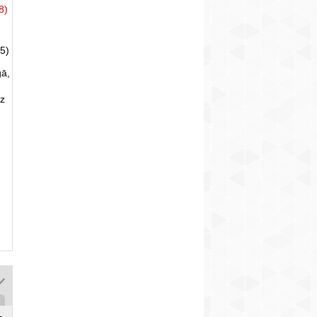
8)
5)
gā,
uz