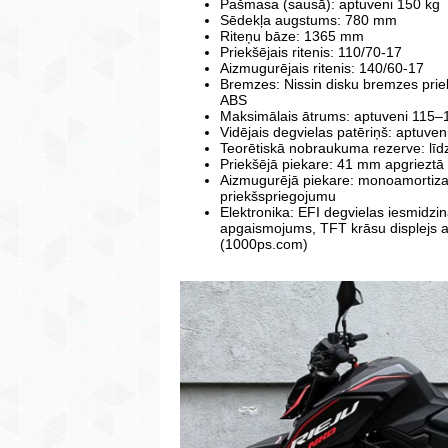
Pašmasa (sausā): aptuveni 150 kg
Sēdekļa augstums: 780 mm
Riteņu bāze: 1365 mm
Priekšējais ritenis: 110/70-17
Aizmugurējais ritenis: 140/60-17
Bremzes: Nissin disku bremzes pri
ABS
Maksimālais ātrums: aptuveni 115–
Vidējais degvielas patēriņš: aptuven
Teorētiskā nobraukuma rezerve: līdz
Priekšējā piekare: 41 mm apgriezt
Aizmugurējā piekare: monoamortiza
priekšspriegojumu
Elektronika: EFI degvielas iesmidzi
apgaismojums, TFT krāsu displejs a
(1000ps.com)