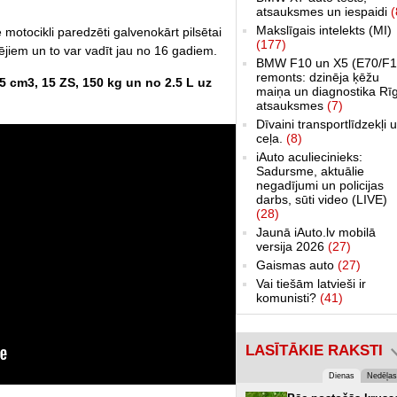
atsauksmes un iespaidi
(
Makslīgais intelekts (MI)
e motocikli paredzēti galvenokārt pilsētai
(177)
ējiem un to var vadīt jau no 16 gadiem.
BMW F10 un X5 (E70/F1
remonts: dzinēja ķēžu
 cm3, 15 ZS, 150 kg un no 2.5 L uz
maiņa un diagnostika Rī
atsauksmes
(7)
Dīvaini transportlīdzekļi 
ceļa.
(8)
iAuto aculiecinieks:
Sadursme, aktuālie
negadījumi un policijas
darbs, sūti video (LIVE)
(28)
Jaunā iAuto.lv mobilā
versija 2026
(27)
Gaismas auto
(27)
Vai tiešām latvieši ir
komunisti?
(41)
LASĪTĀKIE RAKSTI
Dienas
Nedēļas