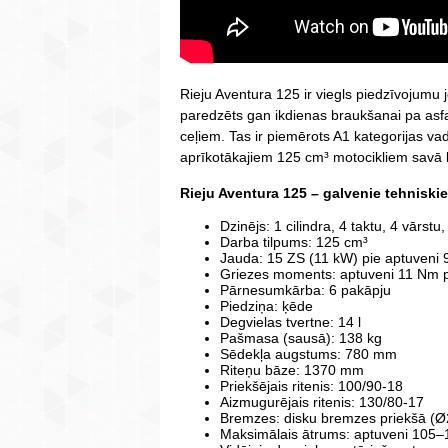
Rieju Aventura 125 ir viegls piedzīvojumu j
paredzēts gan ikdienas braukšanai pa asf
ceļiem. Tas ir piemērots A1 kategorijas vadī
aprīkotākajiem 125 cm³ motocikliem savā 
Rieju Aventura 125 – galvenie tehniskie
Dzinējs: 1 cilindra, 4 taktu, 4 vārs
Darba tilpums: 125 cm³
Jauda: 15 ZS (11 kW) pie aptuveni 
Griezes moments: aptuveni 11 Nm p
Pārnesumkārba: 6 pakāpju
Piedziņa: ķēde
Degvielas tvertne: 14 l
Pašmasa (sausā): 138 kg
Sēdekļa augstums: 780 mm
Riteņu bāze: 1370 mm
Priekšējais ritenis: 100/90-18
Aizmugurējais ritenis: 130/80-17
Bremzes: disku bremzes priekšā 
Maksimālais ātrums: aptuveni 105–