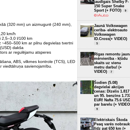
jaudīgais Shelby F-
150 Super Snake
Sport (+ FOTO)
9
ekšā (320 mm) un aizmugurē (240 mm),
Jaunā Volkswagen
cerība- elektroauto
120 km/h
Volkswagen
i 2,5–3,0 l/100 km
ID.Cross(+ VIDEO)
 ~450–500 km ar pilnu degvielas tvertni
5
ā (USD) dakša
tors ar regulējamu atsperes
Rīgas remontu jaun
mērvienība - kļūdu
nāšana, ABS, vilkmes kontrole (TCS), LED
skaits uz vienu
r viedtālruņa savienojamību.
metru darbu! (+
VIDEO)
7
Šodien (5.08)
degvielai akcijas
cenas: Dīzelis 1.817
un 95. benzīns 1.73
EUR! Nafta 75.6 US
par barelu (+ VIDEO
9
Elektriskais Škoda
Peaq varēs nobrauk
līdz pat 650 km (+