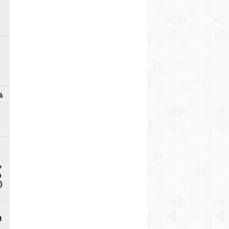
ā
7
D
)
t