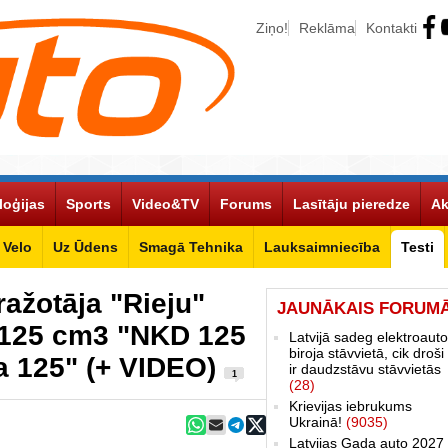
Ziņo!
Reklāma
Kontakti
loģijas
Sports
Video&TV
Forums
Lasītāju pieredze
Ak
Velo
Uz Ūdens
Smagā Tehnika
Lauksaimniecība
Testi
ražotāja "Rieju"
JAUNĀKAIS FORUM
r 125 cm3 "NKD 125
Latvijā sadeg elektroauto
biroja stāvvietā, cik droši 
a 125" (+ VIDEO)
ir daudzstāvu stāvvietās
1
(28)
Krievijas iebrukums
Ukrainā!
(9035)
Latvijas Gada auto 2027 