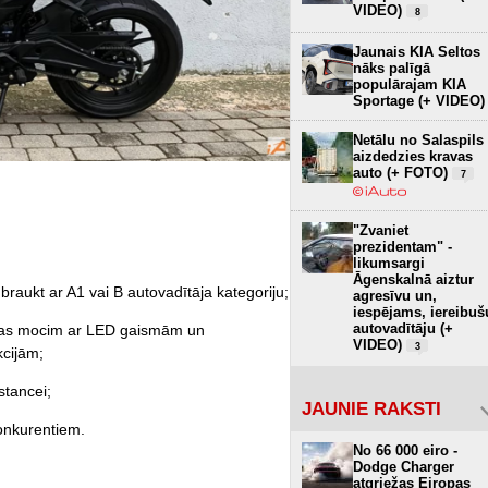
VIDEO)
8
Jaunais KIA Seltos
nāks palīgā
populārajam KIA
Sportage (+ VIDEO)
Netālu no Salaspils
aizdedzies kravas
auto (+ FOTO)
7
"Zvaniet
prezidentam" -
likumsargi
Āgenskalnā aiztur
braukt ar A1 vai B autovadītāja kategoriju;
agresīvu un,
iespējams, iereibuš
autovadītāju (+
elas mocim ar LED gaismām un
VIDEO)
3
kcijām;
stancei;
JAUNIE RAKSTI
onkurentiem.
No 66 000 eiro -
Dodge Charger
atgriežas Eiropas