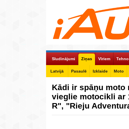
Sludinājumi
Ziņas
Vīriem
Tehno
Latvijā
Pasaulē
Izklaide
Moto
Kādi ir spāņu moto 
vieglie motocikli a
R", "Rieju Adventur