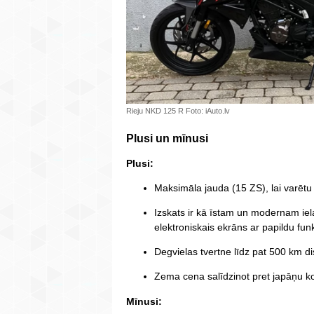
Rieju NKD 125 R Foto: iAuto.lv
Plusi un mīnusi
Plusi:
Maksimāla jauda (15 ZS), lai varētu 
Izskats ir kā īstam un modernam i
elektroniskais ekrāns ar papildu fun
Degvielas tvertne līdz pat 500 km di
Zema cena salīdzinot pret japāņu k
Mīnusi: