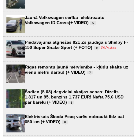
Jaunā Volkswagen cerība- elektroauto
Volkswagen ID.Cross(+ VIDEO)
5
Piedāvājumā atgriežas 821 Zs jaudīgais Shelby F-
150 Super Snake Sport (+ FOTO)
9
Rīgas remontu jaunā mērvienība - kļūdu skaits uz
vienu metru darbu! (+ VIDEO)
7
Šodien (5.08) degvielai akcijas cenas: Dīzelis
1.817 un 95. benzīns 1.737 EUR! Nafta 75.6 USD
par barelu (+ VIDEO)
9
Elektriskais Škoda Peaq varēs nobraukt līdz pat
650 km (+ VIDEO)
8