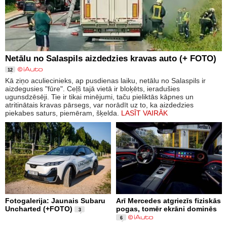
Netālu no Salaspils aizdedzies kravas auto (+ FOTO)
12
Kā ziņo aculiecinieks, ap pusdienas laiku, netālu no Salaspils ir
aizdegusies "fūre". Ceļš tajā vietā ir bloķēts, ieradušies
ugunsdzēsēji. Tie ir tikai minējumi, taču pieliktās kāpnes un
atritinātais kravas pārsegs, var norādīt uz to, ka aizdedzies
piekabes saturs, piemēram, šķelda.
LASĪT VAIRĀK
Fotogalerija: Jaunais Subaru
Arī Mercedes atgriezīs fiziskās
Uncharted (+FOTO)
pogas, tomēr ekrāni dominēs
3
6