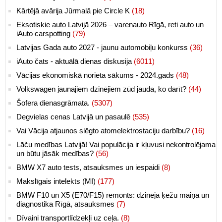
Kārtējā avārija Jūrmalā pie Circle K
(18)
Eksotiskie auto Latvijā 2026 – varenauto Rīgā, reti auto un
iAuto carspotting
(79)
Latvijas Gada auto 2027 - jaunu automobiļu konkurss
(36)
iAuto čats - aktuālā dienas diskusija
(6011)
Vācijas ekonomiskā norieta sākums - 2024.gads
(48)
Volkswagen jaunajiem dzinējiem zūd jauda, ko darīt?
(44)
Šofera dienasgrāmata.
(5307)
Degvielas cenas Latvijā un pasaulē
(535)
Vai Vācija atjaunos slēgto atomelektrostaciju darbību?
(16)
Lāču medības Latvijā! Vai populācija ir kļuvusi nekontrolējama
un būtu jāsāk medības?
(56)
BMW X7 auto tests, atsauksmes un iespaidi
(8)
Makslīgais intelekts (MI)
(177)
BMW F10 un X5 (E70/F15) remonts: dzinēja ķēžu maiņa un
diagnostika Rīgā, atsauksmes
(7)
Dīvaini transportlīdzekļi uz ceļa.
(8)