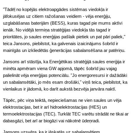
"Tādēļ no kopējās elektroapgādes sistēmas viedokļa ir
jāfokusējas uz citiem ražošanas veidiem - vēja enerģiju,
uzglabāšanas baterijām (BESS), kuras tagad pie mums aktīvi
ienāk. No vidējā termiņa stratēģijas viedokļa tās tagad ir
prioritātes, jo saules enerģijas pašlaik pietiek un pat pāri paliek,"
teica Jansons, piebilstot, ka galvenais izaicinājums šobrīd ir
mainīgās un izkliedētās ģenerācijas sabalansēšana ar patēriņu.
Jansons arī stāstīja, ka Enerģētikas stratēģijā saules enerģija ir
minēta apmēram viena GW apjomā, tāpēc šobrīd jau vajag
palielināt vēja enerģijas potenciālu. "Jo energoresursi ir dažādāki
un sabalansētāki, jo mēs esam drošāki," viņš teica, piebilstot, ka
vienlaikus ir jādomā, ko darīt aukstā bezvēja janvāra naktī.
Tāpēc, pēc viņa teiktā, nepieciešamas ne vien saules un vēja
elektrostacijas, bet ir arī hidroelektrostacijas (HES) un
termoelektrostacijas (TEC). Turklāt TEC varētu strādāt ne tikai ar
dabasgāzi, bet arī ar biogāzi vai nākotnē ūdeņradi.
Jansons uzsvēra, ka ir jāskatās uz sabalansētiem