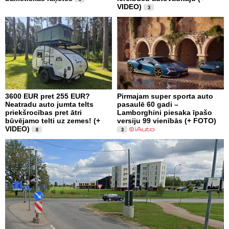
VIDEO)
3
3600 EUR pret 255 EUR?
Pirmajam super sporta auto
Neatradu auto jumta telts
pasaulē 60 gadi –
priekšrocības pret ātri
Lamborghini piesaka īpašo
būvējamo telti uz zemes! (+
versiju 99 vienībās (+ FOTO)
VIDEO)
8
3