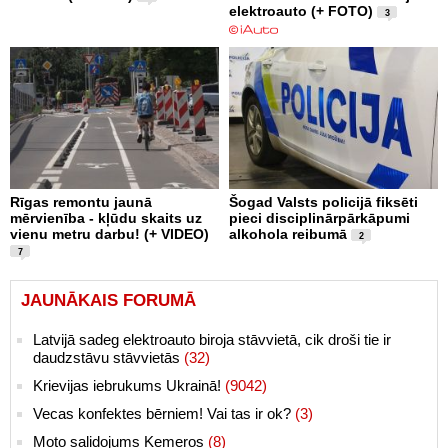
elektroauto (+ FOTO)
3
Rīgas remontu jaunā
Šogad Valsts policijā fiksēti
mērvienība - kļūdu skaits uz
pieci disciplinārpārkāpumi
vienu metru darbu! (+ VIDEO)
alkohola reibumā
2
7
JAUNĀKAIS FORUMĀ
Latvijā sadeg elektroauto biroja stāvvietā, cik droši tie ir
daudzstāvu stāvvietās
(32)
Krievijas iebrukums Ukrainā!
(9042)
Vecas konfektes bērniem! Vai tas ir ok?
(3)
Moto salidojums Ķemeros
(8)