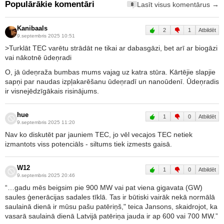
Populārākie komentāri
Lasīt visus komentārus →
8
Kanibaals
2
1
Atbildēt
9.septembris 2025 10:51
>Turklāt TEC varētu strādāt ne tikai ar dabasgāzi, bet arī ar biogāzi
vai nākotnē ūdeņradi
O, jā ūdeņraža bumbas mums vajag uz katra stūra. Kārtējie slapjie
sapņi par naudas izpļakarēšanu ūdeņradī un nanoūdenī. Ūdeņradis
ir visnejēdzīgākais risinājums.
hue
1
0
Atbildēt
9.septembris 2025 11:20
Nav ko diskutēt par jauniem TEC, jo vēl vecajos TEC netiek
izmantots viss potenciāls - siltums tiek izmests gaisā.
W12
1
0
Atbildēt
9.septembris 2025 20:46
“…gadu mēs beigsim pie 900 MW vai pat viena gigavata (GW)
saules ģenerācijas sadales tīklā. Tas ir būtiski vairāk nekā normālā
saulainā dienā ir mūsu pašu patēriņš," teica Jansons, skaidrojot, ka
vasarā saulainā dienā Latvijā patēriņa jauda ir ap 600 vai 700 MW.”