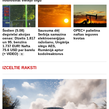
nodrošināt vietējo tirgu
a
Šodien (5.08)
Sausuma dēļ
OPEC+ palielina
degvielai akcijas
Serbija samazina
naftas ieguves
E
cenas: Dīzelis 1.817
elektroenerģijas
kvotas
E
un 95. benzīns
ražošanu, Ungārija
p
1.737 EUR! Nafta
slēgs AES,
k
75.6 USD par barelu
Rumānijā aptur
e
(+ VIDEO)
kodolreaktorus
9
IZCELTIE RAKSTI