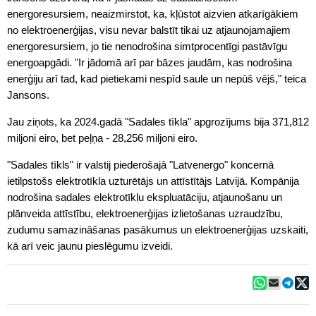
energoresursiem, neaizmirstot, ka, kļūstot aizvien atkarīgākiem
no elektroenerģijas, visu nevar balstīt tikai uz atjaunojamajiem
energoresursiem, jo tie nenodrošina simtprocentīgi pastāvīgu
energoapgādi. "Ir jādomā arī par bāzes jaudām, kas nodrošina
enerģiju arī tad, kad pietiekami nespīd saule un nepūš vējš," teica
Jansons.
Jau ziņots, ka 2024.gadā "Sadales tīkla" apgrozījums bija 371,812
miljoni eiro, bet peļņa - 28,256 miljoni eiro.
"Sadales tīkls" ir valstij piederošajā "Latvenergo" koncernā
ietilpstošs elektrotīkla uzturētājs un attīstītājs Latvijā. Kompānija
nodrošina sadales elektrotīklu ekspluatāciju, atjaunošanu un
plānveida attīstību, elektroenerģijas izlietošanas uzraudzību,
zudumu samazināšanas pasākumus un elektroenerģijas uzskaiti,
kā arī veic jaunu pieslēgumu izveidi.