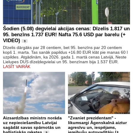
Šodien (5.08) degvielai akcijas cenas: Dīzelis 1.817 un
95. benzīns 1.737 EUR! Nafta 75.6 USD par barelu (+
VIDEO)
9
Dīzelis dārgāks par 28 centiem, bet 95. benzīns par 20 centiem
kopš 1. marta. Tas sanāk papildus +16.80 EUR klāt pie manas 60 l
uzpildes. Atgādinām, ka 2026. gada 1. martā cenas Latvijā, Neste
Lielupes DUS dīzeļdegvielai un 95. benzīnam bija 1.537 EUR.
LASĪT VAIRĀK
Aizsardzības ministrs norāda
"Zvaniet prezidentam" -
uz nepieciešamību Latvijai
likumsargi Āgenskalnā aiztur
sagādāt savas spārnotās un
agresīvu un, iespējams,
ballistiskās raķetes
iereibušu autovadītāju (+
9