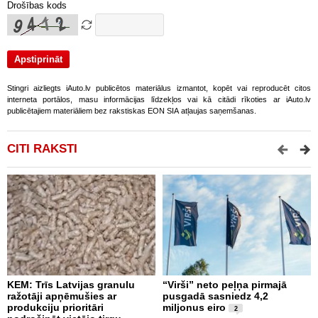
Drošības kods
Stingri aizliegts iAuto.lv publicētos materiālus izmantot, kopēt vai reproducēt citos
interneta portālos, masu informācijas līdzekļos vai kā citādi rīkoties ar iAuto.lv
publicētajiem materiāliem bez rakstiskas EON SIA atļaujas saņemšanas.
CITI RAKSTI
KEM: Trīs Latvijas granulu
“Virši” neto peļņa pirmajā
P
ražotāji apņēmušies ar
pusgadā sasniedz 4,2
t
produkciju prioritāri
miljonus eiro
l
2