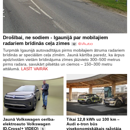
Drošībai, ne sodiem - Igaunijā par mobilajiem
radariem brīdinās ceļa zimes
12
Turpmāk Igaunijā autovadītājus pirms mobilajiem ātruma radariem
brīdinās ar speciālām ceļa zīmēm. Jaunā kārtība paredz, ka ārpus
apdzīvotām vietām brīdinājuma zīmes jāizvieto 300–500 metrus
pirms radara, savukārt pilsētās un ciemos – 150–300 metru
attālumā.
LASĪT VAIRĀK
Jaunā Volkswagen cerība-
Tikai 12,8 kWh uz 100 km –
elektroauto Volkswagen
Audi e-tron būs
ID.Cross(+ VIDEO)
visekonomiskākais ražotāja
5