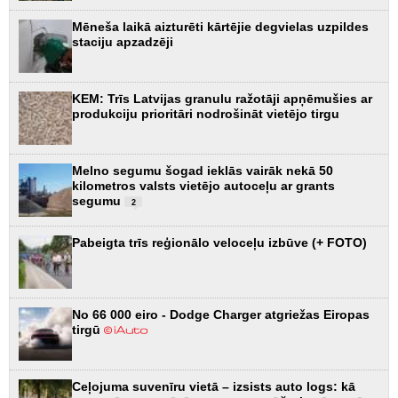
Mēneša laikā aizturēti kārtējie degvielas uzpildes
staciju apzadzēji
KEM: Trīs Latvijas granulu ražotāji apņēmušies ar
produkciju prioritāri nodrošināt vietējo tirgu
Melno segumu šogad ieklās vairāk nekā 50
kilometros valsts vietējo autoceļu ar grants
segumu
2
Pabeigta trīs reģionālo veloceļu izbūve (+ FOTO)
No 66 000 eiro - Dodge Charger atgriežas Eiropas
tirgū
Ceļojuma suvenīru vietā – izsists auto logs: kā