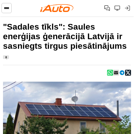
"Sadales tīkls": Saules
enerģijas ģenerācijā Latvijā ir
sasniegts tirgus piesātinājums
8