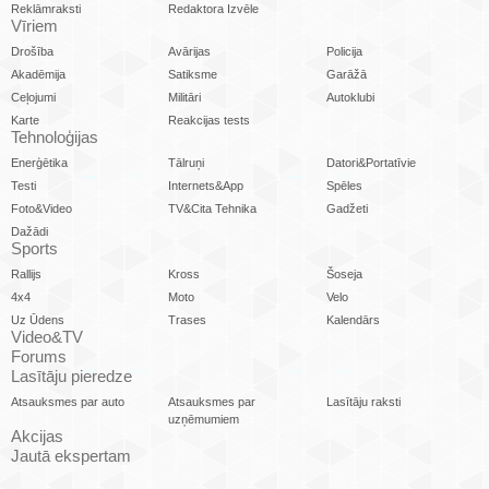
Reklāmraksti
Redaktora Izvēle
Vīriem
Drošība
Avārijas
Policija
Akadēmija
Satiksme
Garāžā
Ceļojumi
Militāri
Autoklubi
Karte
Reakcijas tests
Tehnoloģijas
Enerģētika
Tālruņi
Datori&Portatīvie
Testi
Internets&App
Spēles
Foto&Video
TV&Cita Tehnika
Gadžeti
Dažādi
Sports
Rallijs
Kross
Šoseja
4x4
Moto
Velo
Uz Ūdens
Trases
Kalendārs
Video&TV
Forums
Lasītāju pieredze
Atsauksmes par auto
Atsauksmes par
Lasītāju raksti
uzņēmumiem
Akcijas
Jautā ekspertam