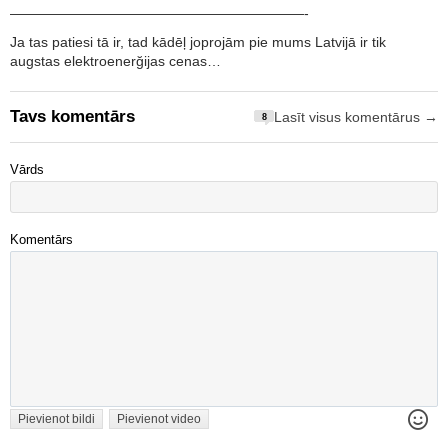
—————————————————————-
Ja tas patiesi tā ir, tad kādēļ joprojām pie mums Latvijā ir tik
augstas elektroenerğijas cenas…
Tavs komentārs
Lasīt visus komentārus →
8
Vārds
Komentārs
Pievienot bildi
Pievienot video