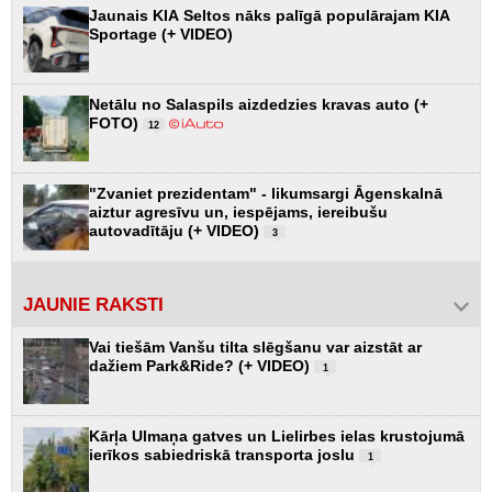
Jaunais KIA Seltos nāks palīgā populārajam KIA
Sportage (+ VIDEO)
Netālu no Salaspils aizdedzies kravas auto (+
FOTO)
12
"Zvaniet prezidentam" - likumsargi Āgenskalnā
aiztur agresīvu un, iespējams, iereibušu
autovadītāju (+ VIDEO)
3
JAUNIE RAKSTI
Vai tiešām Vanšu tilta slēgšanu var aizstāt ar
dažiem Park&Ride? (+ VIDEO)
1
Kārļa Ulmaņa gatves un Lielirbes ielas krustojumā
ierīkos sabiedriskā transporta joslu
1