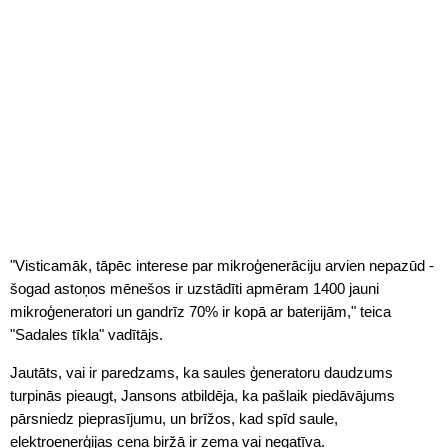
"Visticamāk, tāpēc interese par mikroģenerāciju arvien nepazūd -
šogad astoņos mēnešos ir uzstādīti apmēram 1400 jauni
mikroģeneratori un gandrīz 70% ir kopā ar baterijām," teica
"Sadales tīkla" vadītājs.
Jautāts, vai ir paredzams, ka saules ģeneratoru daudzums
turpinās pieaugt, Jansons atbildēja, ka pašlaik piedāvājums
pārsniedz pieprasījumu, un brīžos, kad spīd saule,
elektroenerģijas cena biržā ir zema vai negatīva.