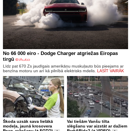
No 66 000 eiro - Dodge Charger atgriežas Eiropas
tirgū
Līdz pat 670 Zs jaudīgais amerikāņu muskuļauto būs pieejams ar
benzīna motoru un arī kā pilnībā elektrisks mdelis.
LASĪT VAIRĀK
Škoda uzsāk sava lielākā
Vai tiešām Vanšu tilta
modeļa, jaunā krosovera
slēgšanu var aizstāt ar dažiem
Peaq, ražošanu (+ FOTO)
Park&Ride? (+ VIDEO)