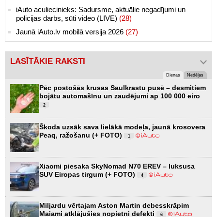
iAuto aculiecinieks: Sadursme, aktuālie negadījumi un
policijas darbs, sūti video (LIVE)
(28)
Jaunā iAuto.lv mobilā versija 2026
(27)
LASĪTĀKIE RAKSTI
Dienas
Nedēļas
Pēc postošās krusas Saulkrastu pusē – desmitiem
bojātu automašīnu un zaudējumi ap 100 000 eiro
2
Škoda uzsāk sava lielākā modeļa, jaunā krosovera
Peaq, ražošanu (+ FOTO)
1
Xiaomi piesaka SkyNomad N70 EREV – luksusa
SUV Eiropas tirgum (+ FOTO)
4
Miljardu vērtajam Aston Martin debesskrāpim
Maiami atklājušies nopietni defekti
6