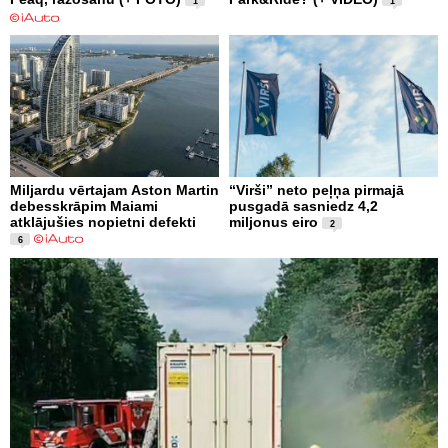
1
1
Miljardu vērtajam Aston Martin
“Virši” neto peļņa pirmajā
debesskrāpim Maiami
pusgadā sasniedz 4,2
atklājušies nopietni defekti
miljonus eiro
2
6