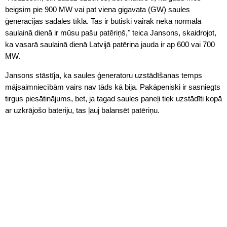
beigsim pie 900 MW vai pat viena gigavata (GW) saules
ģenerācijas sadales tīklā. Tas ir būtiski vairāk nekā normālā
saulainā dienā ir mūsu pašu patēriņš," teica Jansons, skaidrojot,
ka vasarā saulainā dienā Latvijā patēriņa jauda ir ap 600 vai 700
MW.
Jansons stāstīja, ka saules ģeneratoru uzstādīšanas temps
mājsaimniecībām vairs nav tāds kā bija. Pakāpeniski ir sasniegts
tirgus piesātinājums, bet, ja tagad saules paneļi tiek uzstādīti kopā
ar uzkrājošo bateriju, tas ļauj balansēt patēriņu.