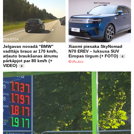
Jelgavas novadā “BMW”
Xiaomi piesaka SkyNomad
vadītājs brauc ar 170 km/h,
N70 EREV – luksusa SUV
atļauto braukšanas ātrumu
Eiropas tirgum (+ FOTO)
4
pārkāpjot par 80 km/h (+
VIDEO)
6