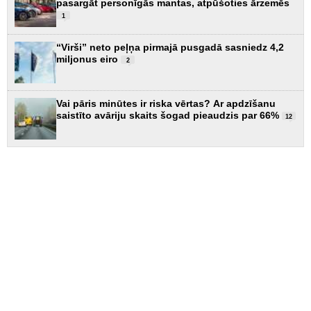
pasargāt personīgās mantas, atpūšoties ārzemēs
1
“Virši” neto peļņa pirmajā pusgadā sasniedz 4,2
miljonus eiro
2
Vai pāris minūtes ir riska vērtas? Ar apdzīšanu
saistīto avāriju skaits šogad pieaudzis par 66%
12