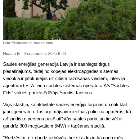
Foto: Ekrānbilde no Youtube.com
Nozare.lv | 9.septembris 2025 9:38
Saules enerģijas ģenerācijā Latvijā ir sasniegts tirgus
piesātinājums, tādēļ no kopējās elektroapgādes sistēmas
viedokļa ir jāfokusējas uz citiem ražošanas veidiem, intervijā
aģentūrai LETA teica sadales sistēmas operatora AS "Sadales
tīkls" valdes priekšsēdētājs Sandis Jansons.
Viņš stāstīja, ka aktivitāte saules enerģijā turpinās un nāk klāt
jauni ģeneratori. Tostarp mājsaimniecības palielina apmērus, kā
arī juridisko personu pusē attīstās saules parki, un tie vēl ar
gandrīz 300 megavatiem (MW) ir tapšanas stadijā.
"Redzēsim, cik daudz uzbūvēs, bet skaidrs ir, ka gadu mēs