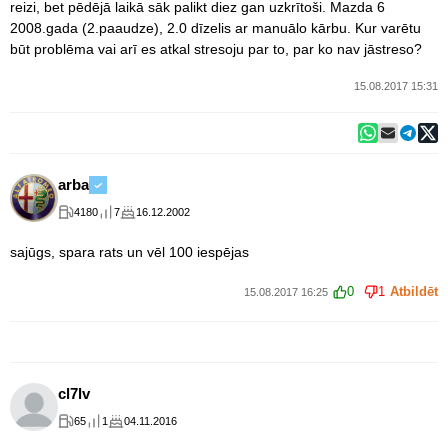
reizi, bet pēdējā laikā sāk palikt diez gan uzkrītoši. Mazda 6
2008.gada (2.paaudze), 2.0 dīzelis ar manuālo kārbu. Kur varētu
būt problēma vai arī es atkal stresoju par to, par ko nav jāstreso?
15.08.2017 15:31
arba
4180
7
16.12.2002
sajūgs, spara rats un vēl 100 iespējas
0
1
Atbildēt
15.08.2017 16:25
cl7lv
65
1
04.11.2016