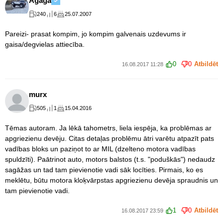
Agaga
240
6
25.07.2007
Pareizi- prasat kompim, jo kompim galvenais uzdevums ir
gaisa/degvielas attiecība.
0
0
Atbildēt
16.08.2017 11:28
murx
505
1
15.04.2016
Tēmas autoram. Ja lēkā tahometrs, liela iespēja, ka problēmas ar
apgriezienu devēju. Citas detaļas problēmu ātri varētu atpazīt pats
vadības bloks un paziņot to ar MIL (dzelteno motora vadības
spuldzīti). Paātrinot auto, motors balstos (t.s. "poduškās") nedaudz
sagāžas un tad tam pievienotie vadi sāk locīties. Pirmais, ko es
meklētu, būtu motora kloķvārpstas apgriezienu devēja spraudnis un
tam pievienotie vadi.
1
0
Atbildēt
16.08.2017 23:59