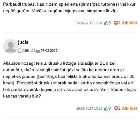
Pārbaudi trubas, kas ir zem spiediena (pirms/pēc turbīnes) vai kkur
nepūš garām. Vecāku Lagūnai bija plaisa, simptomi līdzīgi.
0
1
Atbildēt
15.08.2017 17:01
jucis
198
1
07.03.2017
Atļaušos nozagt tēmu, drusku līdzīga situācija ar 2L dīzeli
automātu, dažreiz viegli spiežot gāzi sajūta ka motors dreb jo
nepietiek jaudas (tas fīlings kad ielikts 5 ātrumā kamēr brauc ar 30
km/h). Piespiežot drusku stiprāk pedāli kārba downshiftojas vai arī
tiek padota vairāk degviela un viss aiziet uz urrā. Vai ir kādas idejas
kas tas varētu būt?
0
1
Atbildēt
16.08.2017 10:27