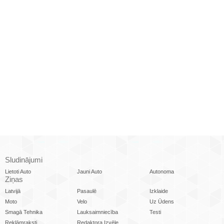
Sludinājumi
Lietoti Auto
Jauni Auto
Autonoma
Ziņas
Latvijā
Pasaulē
Izklaide
Moto
Velo
Uz Ūdens
Smagā Tehnika
Lauksaimniecība
Testi
Reklāmraksti
Redaktora Izvēle