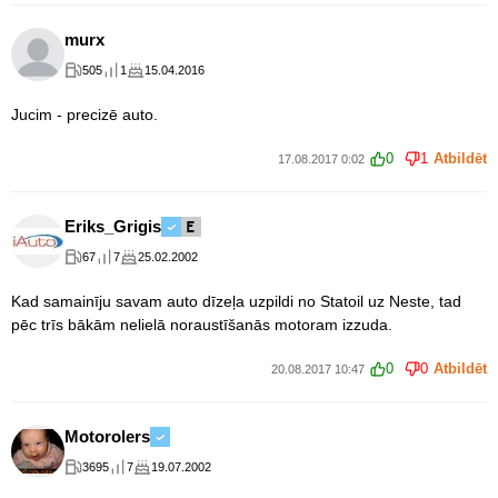
murx
505
1
15.04.2016
Jucim - precizē auto.
0
1
Atbildēt
17.08.2017 0:02
Eriks_Grigis
67
7
25.02.2002
Kad samainīju savam auto dīzeļa uzpildi no Statoil uz Neste, tad
pēc trīs bākām nelielā noraustīšanās motoram izzuda.
0
0
Atbildēt
20.08.2017 10:47
Motorolers
3695
7
19.07.2002