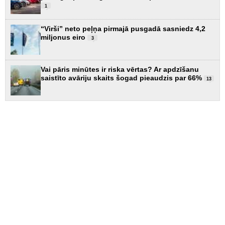
1
“Virši” neto peļņa pirmajā pusgadā sasniedz 4,2
miljonus eiro
3
Vai pāris minūtes ir riska vērtas? Ar apdzīšanu
saistīto avāriju skaits šogad pieaudzis par 66%
13