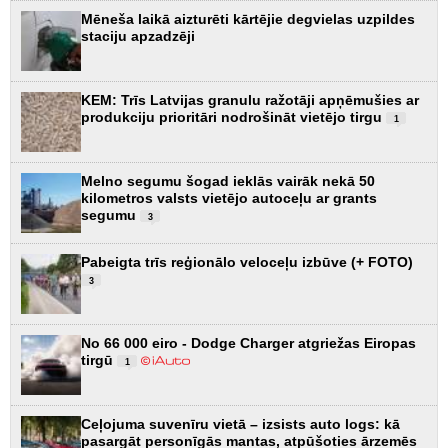
Mēneša laikā aizturēti kārtējie degvielas uzpildes
staciju apzadzēji
KEM: Trīs Latvijas granulu ražotāji apņēmušies ar
produkciju prioritāri nodrošināt vietējo tirgu
1
Melno segumu šogad ieklās vairāk nekā 50
kilometros valsts vietējo autoceļu ar grants
segumu
3
Pabeigta trīs reģionālo veloceļu izbūve (+ FOTO)
3
No 66 000 eiro - Dodge Charger atgriežas Eiropas
tirgū
1
Ceļojuma suvenīru vietā – izsists auto logs: kā
pasargāt personīgās mantas, atpūšoties ārzemēs