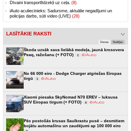
Dīvaini transportlīdzekļi uz ceļa.
(8)
iAuto aculiecinieks: Sadursme, aktuālie negadījumi un
policijas darbs, sūti video (LIVE)
(28)
LASĪTĀKIE RAKSTI
Dienas
Nedēļas
Škoda uzsāk sava lielākā modeļa, jaunā krosovera
Peaq, ražošanu (+ FOTO)
1
No 66 000 eiro - Dodge Charger atgriežas Eiropas
tirgū
1
Xiaomi piesaka SkyNomad N70 EREV – luksusa
SUV Eiropas tirgum (+ FOTO)
4
Pēc postošās krusas Saulkrastu pusē – desmitiem
bojātu automašīnu un zaudējumi ap 100 000 eiro