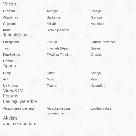
Vīriem
Drošība
Avārijas
Policija
Akadēmija
Satiksme
Garāžā
Ceļojumi
Militāri
Autoklubi
Karte
Reakcijas tests
Tehnoloģijas
Enerģētika
Tālruņi
Datori&Portatīvie
Testi
Internets&App
Spēles
Foto&Video
TV&Cita Tehnika
Gadžeti
Dažādi
Sports
Rallijs
Kross
Šoseja
4x4
Moto
Velo
Uz Ūdens
Trases
Kalendārs
Video&TV
Forums
Lasītāju pieredze
Atsauksmes par auto
Atsauksmes par
Lasītāju raksti
uzņēmumiem
Akcijas
Jautā ekspertam