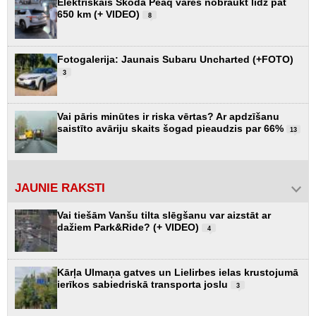
Elektriskais Škoda Peaq varēs nobraukt līdz pat
650 km (+ VIDEO)
8
Fotogalerija: Jaunais Subaru Uncharted (+FOTO)
3
Vai pāris minūtes ir riska vērtas? Ar apdzīšanu
saistīto avāriju skaits šogad pieaudzis par 66%
13
JAUNIE RAKSTI
Vai tiešām Vanšu tilta slēgšanu var aizstāt ar
dažiem Park&Ride? (+ VIDEO)
4
Kārļa Ulmaņa gatves un Lielirbes ielas krustojumā
ierīkos sabiedriskā transporta joslu
3