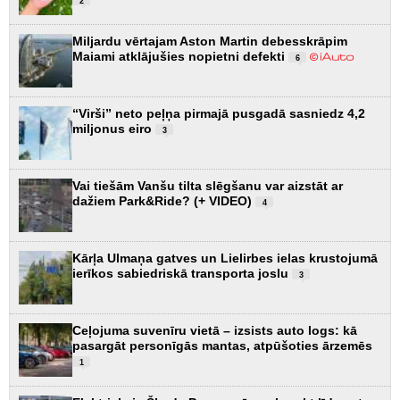
2
Miljardu vērtajam Aston Martin debesskrāpim
Maiami atklājušies nopietni defekti
6
“Virši” neto peļņa pirmajā pusgadā sasniedz 4,2
miljonus eiro
3
Vai tiešām Vanšu tilta slēgšanu var aizstāt ar
dažiem Park&Ride? (+ VIDEO)
4
Kārļa Ulmaņa gatves un Lielirbes ielas krustojumā
ierīkos sabiedriskā transporta joslu
3
Ceļojuma suvenīru vietā – izsists auto logs: kā
pasargāt personīgās mantas, atpūšoties ārzemēs
1