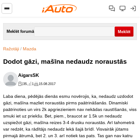
Meklēt forumā
Ražotāji
/
Mazda
Dodot gāzi, mašīna nedaudz noraustās
AigarsSK
35
1
15.08.2017
Laba diena, pēdējās dienās esmu novērojis, ka, nedaudz uzdodot
gāzi, mašīna mazliet noraustās pirms paātrināšanās. Dinamiski
paātrinoties un virs 2k apgriezieniem nav nekādas raustīšanās, viss
smuki iet uz priekšu. Bet, piem., braucot ar 1.5k un nedaudz
uzspiežot gāzi, mašīna reizes 3-4 drusku noraustās. Arī tahometrā
var redzēt, ka rādītājs nedaudz lekā šajā brīdī. Visvairāk jūtams
pirmajā ātrumā, bet 2. un 3. arī notiek tas pats. Tas gan nav katru