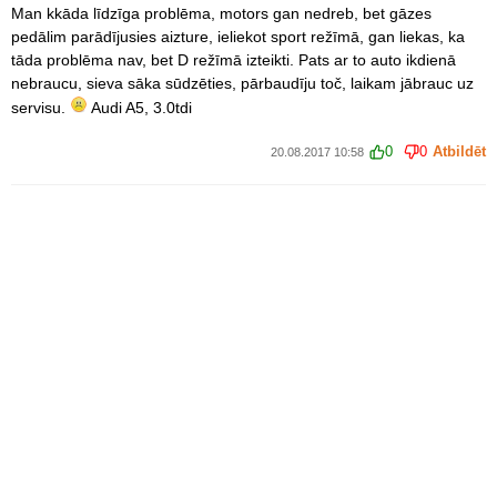
Man kkāda līdzīga problēma, motors gan nedreb, bet gāzes
pedālim parādījusies aizture, ieliekot sport režīmā, gan liekas, ka
tāda problēma nav, bet D režīmā izteikti. Pats ar to auto ikdienā
nebraucu, sieva sāka sūdzēties, pārbaudīju toč, laikam jābrauc uz
servisu.
Audi A5, 3.0tdi
0
0
Atbildēt
20.08.2017 10:58