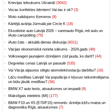
Krievijas iebrukums Ukrainā!
(9042)
Vecas konfektes bērniem! Vai tas ir ok?
(3)
Moto salidojums Ķemeros
(8)
Kārtējā avārija Jūrmalā pie Circle K
(18)
Eksotiskie auto Latvijā 2026 – varenauto Rīgā, reti auto un
iAuto carspotting
(79)
iAuto čats - aktuālā dienas diskusija
(6011)
Vācijas ekonomiskā norieta sākums - 2024.gads
(48)
Volkswagen jaunajiem dzinējiem zūd jauda, ko darīt?
(44)
Degvielas cenas Latvijā un pasaulē
(535)
Vai Vācija atjaunos slēgto atomelektrostaciju darbību?
(16)
Lāču medības Latvijā! Vai populācija ir kļuvusi nekontrolējama
un būtu jāsāk medības?
(56)
BMW X7 auto tests, atsauksmes un iespaidi
(8)
Makslīgais intelekts (MI)
(177)
BMW F10 un X5 (E70/F15) remonts: dzinēja ķēžu maiņa un
diagnostika Rīgā, atsauksmes
(7)