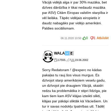
Vācijā vidējā alga ir par 30% mazāka, bet
dzīves dārdzība ir tikai nedaudz mazāka
par ASV) Citām Eiropas valstīm starpība ir
vēl lielāka. Tāpēc vidējais eiropietis ir
daudz nabagāks par vidējo amerikāni.
Paldies sociālismam.
0
1
Atbildēt
06.11.2020 10:50
WALA
17555
7
19.06.2002
Sorry Redatoram ! @experc no kādas
pakaļas tu rauj šos visus murgus. Es
dzīvojot starp amerikāņiem veselu gadu,
un dzīvojot pie draugiem Vācijā, skaidri
redzu ka problemātika ir stipri līdzīga, pie
kam tiem kam ASV klājas izteikti slikti,
klājas par pākāpi sliktāk kā Vāciešiem. Un
tur ir savas nodokļu īpatnības utt. Tādēļ