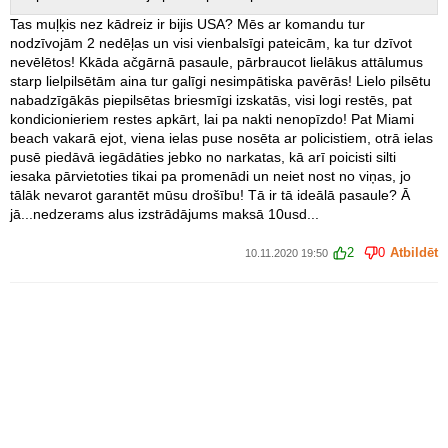
Tas muļķis nez kādreiz ir bijis USA? Mēs ar komandu tur
nodzīvojām 2 nedēļas un visi vienbalsīgi pateicām, ka tur dzīvot
nevēlētos! Kkāda ačgārnā pasaule, pārbraucot lielākus attālumus
starp lielpilsētām aina tur galīgi nesimpātiska pavērās! Lielo pilsētu
nabadzīgākās piepilsētas briesmīgi izskatās, visi logi restēs, pat
kondicionieriem restes apkārt, lai pa nakti nenopīzdo! Pat Miami
beach vakarā ejot, viena ielas puse nosēta ar policistiem, otrā ielas
pusē piedāvā iegādāties jebko no narkatas, kā arī poicisti silti
iesaka pārvietoties tikai pa promenādi un neiet nost no viņas, jo
tālāk nevarot garantēt mūsu drošību! Tā ir tā ideālā pasaule? Ā
jā...nedzerams alus izstrādājums maksā 10usd...
2
0
Atbildēt
10.11.2020 19:50