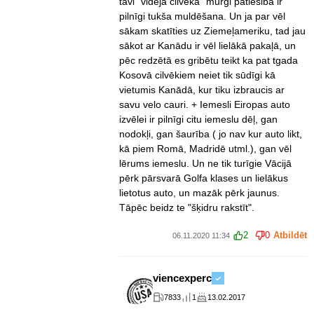
tavi "vidējā cilvēka" murgi patiešibā ir
pilnīgi tukša muldēšana. Un ja par vēl
sākam skatīties uz Ziemeļameriku, tad jau
sākot ar Kanādu ir vēl lielākā pakaļā, un
pēc redzētā es gribētu teikt ka pat tgada
Kosovā cilvēkiem neiet tik sūdīgi kā
vietumis Kanādā, kur tiku izbraucis ar
savu velo cauri. + Iemesli Eiropas auto
izvēlei ir pilnīgi citu iemeslu dēļ, gan
nodokļi, gan šaurība ( jo nav kur auto likt,
kā piem Romā, Madridē utml.), gan vēl
lērums iemeslu. Un ne tik turīgie Vācijā
pērk pārsvarā Golfa klases un lielākus
lietotus auto, un mazāk pērk jaunus.
Tāpēc beidz te "šķidru rakstīt".
2
0
Atbildēt
06.11.2020 11:34
viencexperc
7833
1
13.02.2017