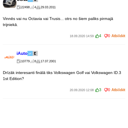
22498
4
29.03.2011
Vinnēs vai nu Octavia vai Trusis... otrs no šiem paliks pirmajā
trijniekā.
4
0
Atbildēt
18.09.2020 14:59
iAuto
10779
8
17.07.2001
Drīzāk interesanti finālā tiks Volkswagen Golf vai Volkswagen ID.3
1st Edition?
3
0
Atbildēt
20.09.2020 12:08