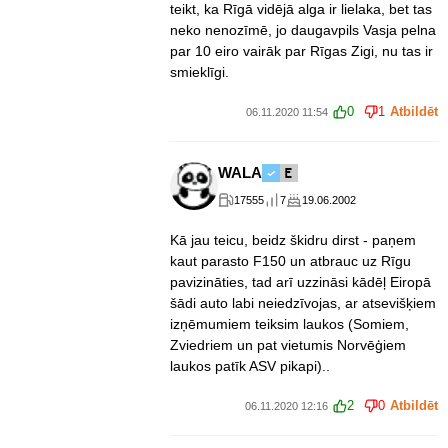
teikt, ka Rīgā vidējā alga ir lielaka, bet tas
neko nenozīmē, jo daugavpils Vasja pelna
par 10 eiro vairāk par Rīgas Zigi, nu tas ir
smieklīgi.
0
1
Atbildēt
06.11.2020 11:54
WALA
17555
7
19.06.2002
Kā jau teicu, beidz škidru dirst - paņem
kaut parasto F150 un atbrauc uz Rīgu
pavizināties, tad arī uzzināsi kādēļ Eiropā
šādi auto labi neiedzīvojas, ar atsevišķiem
izņēmumiem teiksim laukos (Somiem,
Zviedriem un pat vietumis Norvēģiem
laukos patīk ASV pikapi)..
2
0
Atbildēt
06.11.2020 12:16