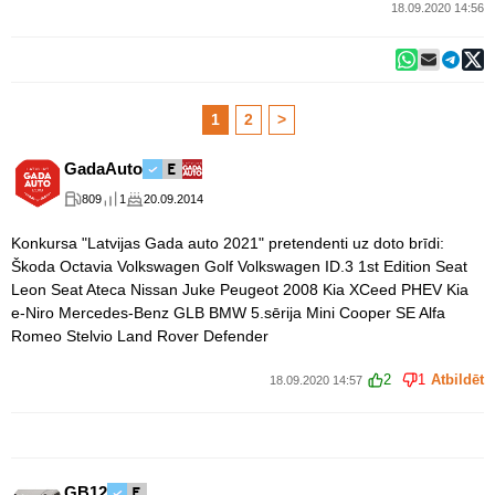
18.09.2020 14:56
1
2
>
GadaAuto
809
1
20.09.2014
Konkursa "Latvijas Gada auto 2021" pretendenti uz doto brīdi:
Škoda Octavia Volkswagen Golf Volkswagen ID.3 1st Edition Seat
Leon Seat Ateca Nissan Juke Peugeot 2008 Kia XCeed PHEV Kia
e-Niro Mercedes-Benz GLB BMW 5.sērija Mini Cooper SE Alfa
Romeo Stelvio Land Rover Defender
2
1
Atbildēt
18.09.2020 14:57
GB12