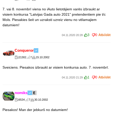
7. vai 8. novembrī viena no iAuto lietotājiem varēs izbraukt ar
visiem konkursa "Latvijas Gada auto 2021" pretendentiem pie t/c
Mols. Piesakies šeit un uzraksti uzreiz vienu no vēlamajiem
datumiem!
3
0
Atbildēt
04.11.2020 20:28
Conqueror
21302
7
15.10.2002
Sveiciens. Piesakos izbraukt ar visiem konkursa auto. 7. novembrī.
1
0
Atbildēt
04.11.2020 21:29
nomiks
6534
7
30.10.2002
Piesakos! Man der jebkurš no datumiem!