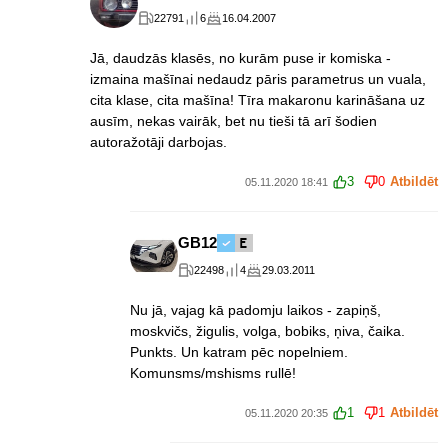
22791
6
16.04.2007
Jā, daudzās klasēs, no kurām puse ir komiska -
izmaina mašīnai nedaudz pāris parametrus un vuala,
cita klase, cita mašīna! Tīra makaronu karināšana uz
ausīm, nekas vairāk, bet nu tieši tā arī šodien
autoražotāji darbojas.
3
0
Atbildēt
05.11.2020 18:41
GB12
22498
4
29.03.2011
Nu jā, vajag kā padomju laikos - zapiņš,
moskvičs, žigulis, volga, bobiks, ņiva, čaika.
Punkts. Un katram pēc nopelniem.
Komunsms/mshisms rullē!
1
1
Atbildēt
05.11.2020 20:35