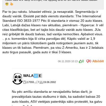
Par to jau rakstu. Izlsasiet vēlreiz, ja nesapratāt. Segmentāciju ir
daudz vairāk. Eksistē pat tāds vienots standarts: The International
Standard ISO 3833-1977 Pēc šī standarta ir vismaz 20 auto klases.
Labi, Latvijā dažas klases nav aktuālas, piemēram - Hypercar. Ir vēl
citas klasifikācijas, bet arī tajās būs daudz vairāk auto klases. JUa
reiz gribējāt tik daudz balvas, tad varēja nemocīties. Apbalvot visus.
.. p.s. komentārs bija šī cirka parodijas dēļ. Kāpēc valstī ar 1,9
miljoniem un pāris tūkstošiem gadā notirgotiem jauniem auto, tik
klases un tik balvas. Piemēram, pa visu Z-Ameriku, kas ir 2.lielakais
auto tirgus pasaulē, gada auto ir tikai 3 klases.
0
0
Atbildēt
06.11.2020 10:13
WALA
17555
7
19.06.2002
Nu pēc amīšu standarta ar nevajadzētu lietas darīt, jo
prevalējošais tautas stulbums ir tāds, ka sadodot balvas 20
auto klasēs, ASV vietējais paterētājs sāks protestēt, ka galvu