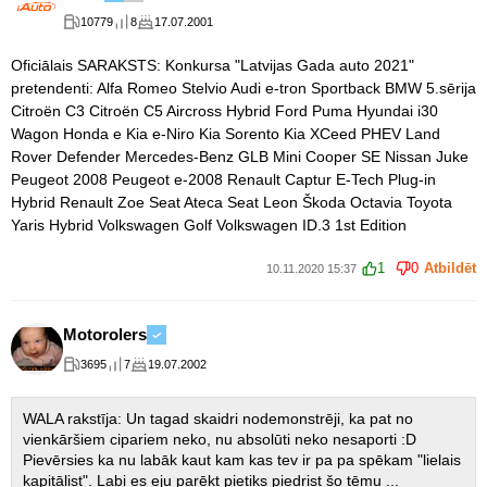
10779
8
17.07.2001
Oficiālais SARAKSTS: Konkursa "Latvijas Gada auto 2021"
pretendenti: Alfa Romeo Stelvio Audi e-tron Sportback BMW 5.sērija
Citroën C3 Citroën C5 Aircross Hybrid Ford Puma Hyundai i30
Wagon Honda e Kia e-Niro Kia Sorento Kia XCeed PHEV Land
Rover Defender Mercedes-Benz GLB Mini Cooper SE Nissan Juke
Peugeot 2008 Peugeot e-2008 Renault Captur E-Tech Plug-in
Hybrid Renault Zoe Seat Ateca Seat Leon Škoda Octavia Toyota
Yaris Hybrid Volkswagen Golf Volkswagen ID.3 1st Edition
1
0
Atbildēt
10.11.2020 15:37
Motorolers
3695
7
19.07.2002
WALA rakstīja: Un tagad skaidri nodemonstrēji, ka pat no
vienkāršiem cipariem neko, nu absolūti neko nesaporti :D
Pievērsies ka nu labāk kaut kam kas tev ir pa pa spēkam "lielais
kapitālist". Labi es eju parēkt pietiks piedrist šo tēmu ...