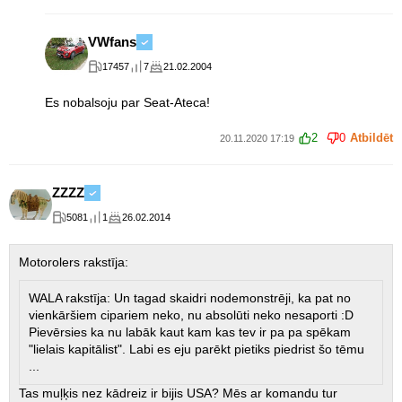
VWfans
17457
7
21.02.2004
Es nobalsoju par Seat-Ateca!
2
0
Atbildēt
20.11.2020 17:19
ZZZZ
5081
1
26.02.2014
Motorolers rakstīja:
WALA rakstīja: Un tagad skaidri nodemonstrēji, ka pat no
vienkāršiem cipariem neko, nu absolūti neko nesaporti :D
Pievērsies ka nu labāk kaut kam kas tev ir pa pa spēkam
"lielais kapitālist". Labi es eju parēkt pietiks piedrist šo tēmu
...
Tas muļķis nez kādreiz ir bijis USA? Mēs ar komandu tur