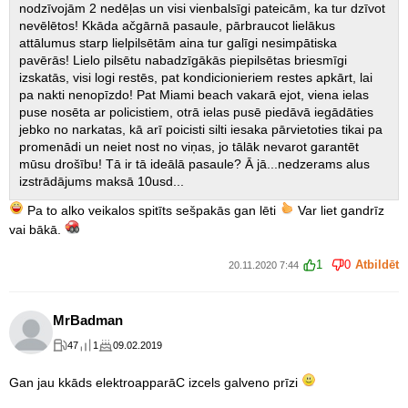
nodzīvojām 2 nedēļas un visi vienbalsīgi pateicām, ka tur dzīvot
nevēlētos! Kkāda ačgārnā pasaule, pārbraucot lielākus
attālumus starp lielpilsētām aina tur galīgi nesimpātiska
pavērās! Lielo pilsētu nabadzīgākās piepilsētas briesmīgi
izskatās, visi logi restēs, pat kondicionieriem restes apkārt, lai
pa nakti nenopīzdo! Pat Miami beach vakarā ejot, viena ielas
puse nosēta ar policistiem, otrā ielas pusē piedāvā iegādāties
jebko no narkatas, kā arī poicisti silti iesaka pārvietoties tikai pa
promenādi un neiet nost no viņas, jo tālāk nevarot garantēt
mūsu drošību! Tā ir tā ideālā pasaule? Ā jā...nedzerams alus
izstrādājums maksā 10usd...
Pa to alko veikalos spitīts sešpakās gan lēti
Var liet gandrīz
vai bākā.
1
0
Atbildēt
20.11.2020 7:44
MrBadman
47
1
09.02.2019
Gan jau kkāds elektroapparāC izcels galveno prīzi