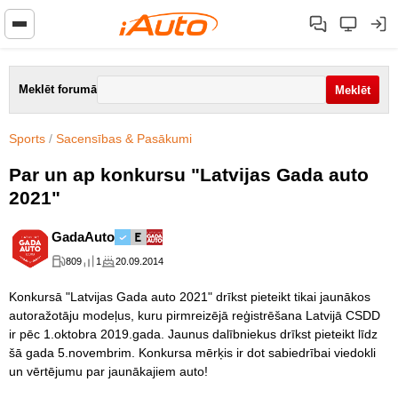
Meklēt forumā
Sports
/
Sacensības & Pasākumi
Par un ap konkursu "Latvijas Gada auto
2021"
GadaAuto
809
1
20.09.2014
Konkursā "Latvijas Gada auto 2021" drīkst pieteikt tikai jaunākos
autoražotāju modeļus, kuru pirmreizējā reģistrēšana Latvijā CSDD
ir pēc 1.oktobra 2019.gada. Jaunus dalībniekus drīkst pieteikt līdz
šā gada 5.novembrim. Konkursa mērķis ir dot sabiedrībai viedokli
un vērtējumu par jaunākajiem auto!