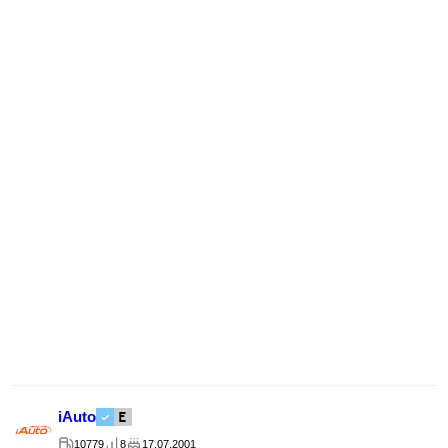
iAuto
10779
8
17.07.2001