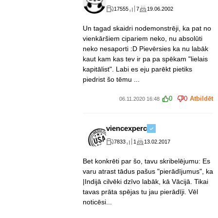
17555
7
19.06.2002
Un tagad skaidri nodemonstrēji, ka pat no
vienkāršiem cipariem neko, nu absolūti
neko nesaporti :D Pievērsies ka nu labāk
kaut kam kas tev ir pa pa spēkam "lielais
kapitālist". Labi es eju parēkt pietiks
piedrist šo tēmu ...
0
0
Atbildēt
06.11.2020 16:48
viencexperc
7833
1
13.02.2017
Bet konkrēti par šo, tavu skribelējumu: Es
varu atrast tādus pašus "pierādījumus", ka
|Indijā cilvēki dzīvo labāk, kā Vācijā. Tikai
tavas prāta spējas tu jau pierādīji. Vēl
noticēsi...