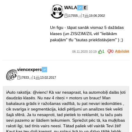
WALA
17555
7
19.06.2002
Un figu - tāpat sanāk vismaz 5 dažādas
klases (un ZIS/ZIM/ZIL vēl "lielākām
pakaļām" tfu "tautas priekšstāvjiem" ) ;)
1
0
Atbildēt
06.11.2020 10:19
viencexperc
7833
1
13.02.2017
iAuto rakstīja: @vienc! Kā var nesaprast, ka automobiļi dalās ļoti
daudzās klasēs. Nu nav 4 riteņi + motors un brauc! Man
bakalaura grāds ir ražošanas vadībā, tu pat nevari iedomāties ,
cik svarīga ir segmentācija, kādi pētījumi un analīzes tiek veikti
šajā sfērā. Ja tu nesaproti, tad pietiek to reklamēt, tu taču pats
sevi pazemo ar šādiem teikumiem. Spriežot pēc tā, ka muļķības
raksti ilgi, tad tīnis vairs neesi. Tātad paliek vēl vairāk Tevi žēl!
Kaut kas tev dziļi krempt, nu spļauj ārā to un dzīvo tālāk labāk