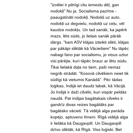
"izvēlei ir pilnīgi citu iemeslu dēļ, gan
nodokļi" Nu ja. Socialisma pazīme -
paaugstināti nodokļi. Nodokļi uz auto,
nodokļi uz degvielu, nodokļi uz ceļu, vēl
kaudze nodokļu. Un tad sanāk, ka japērk
mazs, lēts sūds, jo lielais sanāk pārāk
dārgs. "kam ASV klājas izteikti slikti, klājas
par pākāpi sliktāk kā Vāciešiem" Nu tāpēc
nabagi fano par socialismu, jo viņus uztur
visi pārējie, kuri tāpēc brauc ar lētu sūdu.
Tikai lielakā daļa no tiem, paši nemaz
negrib strādāt. "Kosovā cilvēkiem neiet tik
sūdīgi kā vietumis Kanādā". Pēc tādas
loģikas, Indijā iet daudz labak, kā Vācijā.
Jo Indijā ir daži cilvēki, kuri vispār peldās
naudā. Pat indijas bagātakais cilveks ir
gandrīz divas reizes bagātāks par
bagātako vācieti. Tā vidējā alga parāda
kopējo, aptuveno līmeni. Rīgā vidējā alga
ir lielāka kā Daugavpilī. Un Daugavpilī
dzīvo sliktāk, kā Rīgā. Viss loģiski. Bet