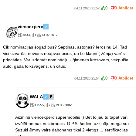
0
0
Atbildēt
04.11.2020 21:52
viencexperc
7833
1
13.02.2017
Cik nominācijas šogad būs? Septiņas, astoņas? Ierosinu 14. Tad
visi uzvarēs, neviens neapvainosies, un tie klauni ( žūrija) varēs
priecāties. Var izdomāt nomināciju - ģimenes krosovers, vecpuiša
auto, gada folksvāgens, un citus.
0
0
Atbildēt
04.11.2020 21:54
WALA
17555
7
19.06.2002
Aizmirsi viencexperc supermobīlis ;) Bet to jau tu tāpat vari
izvēlēt nemaz neizbraucis :D P.S. šodien uzzināju mega sux -
Suzuki Jimny vairs dabonams tikai 2 vietīgs ... sertifikācijas