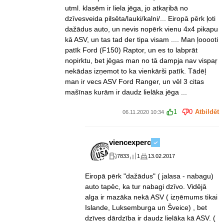
utml. klasēm ir liela jēga, jo atkaŗibā no
dzīvesveida pilsēta/lauki/kalni/... Eiropā pērk ļoti
dažādus auto, un nevis nopērk vienu 4x4 pikapu
kā ASV, un tas tad der tipa visam .... Man ļooooti
patīk Ford (F150) Raptor, un es to labprāt
nopirktu, bet jēgas man no tā dampja nav vispaŗ
nekādas izņemot to ka vienkārši patīk. Tādēļ
man ir vecs ASV Ford Ranger, un vēl 3 citas
mašīnas kurām ir daudz lielāka jēga ...
1
0
Atbildēt
06.11.2020 10:34
viencexperc
7833
1
13.02.2017
Eiropā pērk "dažādus" ( jalasa - nabagu)
auto tapēc, ka tur nabagi dzīvo. Vidējā
alga ir mazāka nekā ASV ( izņēmums tikai
Islande, Luksemburga un Šveice) , bet
dzīves dārdzība ir daudz lielāka kā ASV. (