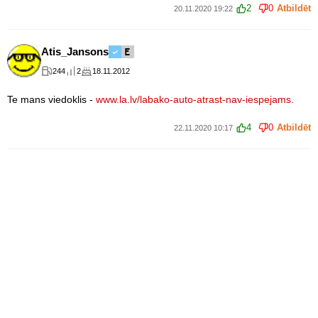
2
0
Atbildēt
20.11.2020 19:22
Atis_Jansons
244
2
18.11.2012
Te mans viedoklis -
www.la.lv/labako-auto-atrast-nav-iespejams.
4
0
Atbildēt
22.11.2020 10:17