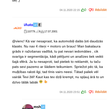
dēļ ;)
0
0
Atbildēt
04.11.2020 22:15
iAuto
10779
8
17.07.2001
@vienc! Kā var nesaprast, ka automobiļi dalās ļoti daudzās
klasēs. Nu nav 4 riteņi + motors un brauc! Man bakalaura
grāds ir ražošanas vadībā, tu pat nevari iedomāties , cik
svarīga ir segmentācija, kādi pētījumi un analīzes tiek veikti
šajā sfērā. Ja tu nesaproti, tad pietiek to reklamēt, tu taču
pats sevi pazemo ar šādiem teikumiem. Spriežot pēc tā, ka
muļķības raksti ilgi, tad tīnis vairs neesi. Tātad paliek vēl
vairāk Tevi žēl! Kaut kas tev dziļi krempt, nu spļauj ārā to un
dzīvo tālāk labāk
5
1
Atbildēt
04.11.2020 23:51
msh