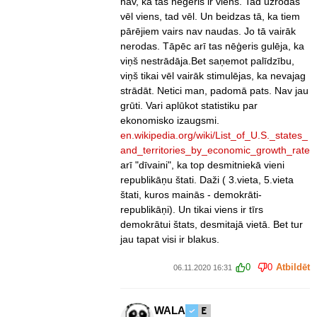
nav, ka tas nēģeris ir viens. Tad uzrodas
vēl viens, tad vēl. Un beidzas tā, ka tiem
pārējiem vairs nav naudas. Jo tā vairāk
nerodas. Tāpēc arī tas nēģeris gulēja, ka
viņš nestrādāja.Bet saņemot palīdzību,
viņš tikai vēl vairāk stimulējas, ka nevajag
strādāt. Netici man, padomā pats. Nav jau
grūti. Vari aplūkot statistiku par
ekonomisko izaugsmi.
en.wikipedia.org/wiki/List_of_U.S._states_
and_territories_by_economic_growth_rate
arī "dīvaini", ka top desmitniekā vieni
republikāņu štati. Daži ( 3.vieta, 5.vieta
štati, kuros mainās - demokrāti-
republikāņi). Un tikai viens ir tīrs
demokrātui štats, desmitajā vietā. Bet tur
jau tapat visi ir blakus.
0
0
Atbildēt
06.11.2020 16:31
WALA