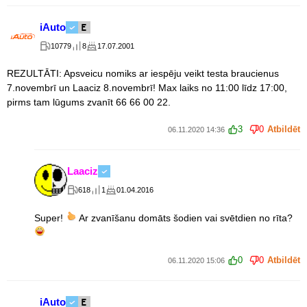
iAuto
10779
8
17.07.2001
REZULTĀTI: Apsveicu nomiks ar iespēju veikt testa braucienus
7.novembrī un Laaciz 8.novembrī! Max laiks no 11:00 līdz 17:00,
pirms tam lūgums zvanīt 66 66 00 22.
3
0
Atbildēt
06.11.2020 14:36
Laaciz
618
1
01.04.2016
Super!
Ar zvanīšanu domāts šodien vai svētdien no rīta?
0
0
Atbildēt
06.11.2020 15:06
iAuto