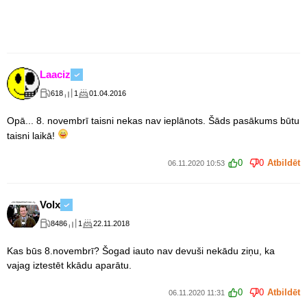
Laaciz
618
1
01.04.2016
Opā... 8. novembrī taisni nekas nav ieplānots. Šāds pasākums būtu
taisni laikā!
0
0
Atbildēt
06.11.2020 10:53
Volx
8486
1
22.11.2018
Kas būs 8.novembrī? Šogad iauto nav devuši nekādu ziņu, ka
vajag iztestēt kkādu aparātu.
0
0
Atbildēt
06.11.2020 11:31