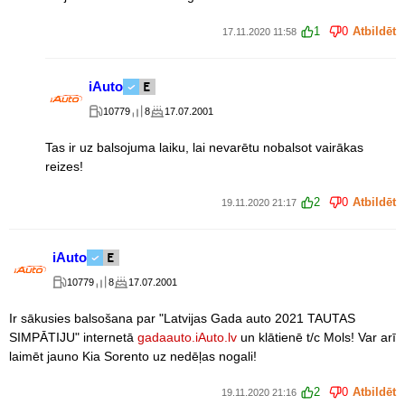
1
0
Atbildēt
17.11.2020 11:58
iAuto
10779
8
17.07.2001
Tas ir uz balsojuma laiku, lai nevarētu nobalsot vairākas
reizes!
2
0
Atbildēt
19.11.2020 21:17
iAuto
10779
8
17.07.2001
Ir sākusies balsošana par "Latvijas Gada auto 2021 TAUTAS
SIMPĀTIJU" internetā
gadaauto.iAuto.lv
un klātienē t/c Mols! Var arī
laimēt jauno Kia Sorento uz nedēļas nogali!
2
0
Atbildēt
19.11.2020 21:16