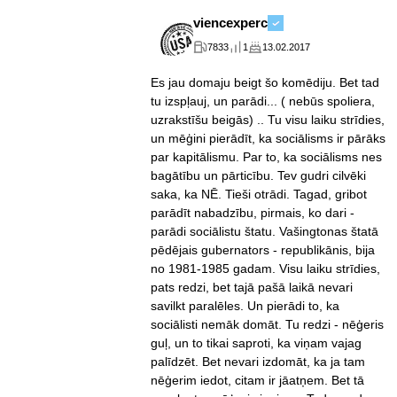
viencexperc
7833
1
13.02.2017
Es jau domaju beigt šo komēdiju. Bet tad
tu izspļauj, un parādi... ( nebūs spoliera,
uzrakstīšu beigās) .. Tu visu laiku strīdies,
un mēģini pierādīt, ka sociālisms ir pārāks
par kapitālismu. Par to, ka sociālisms nes
bagātību un pārticību. Tev gudri cilvēki
saka, ka NĒ. Tieši otrādi. Tagad, gribot
parādīt nabadzību, pirmais, ko dari -
parādi sociālistu štatu. Vašingtonas štatā
pēdējais gubernators - republikānis, bija
no 1981-1985 gadam. Visu laiku strīdies,
pats redzi, bet tajā pašā laikā nevari
savilkt paralēles. Un pierādi to, ka
sociālisti nemāk domāt. Tu redzi - nēģeris
guļ, un to tikai saproti, ka viņam vajag
palīdzēt. Bet nevari izdomāt, ka ja tam
nēģerim iedot, citam ir jāatņem. Bet tā