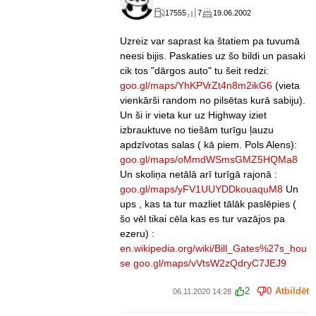
17555
7
19.06.2002
Uzreiz var saprast ka štatiem pa tuvumā
neesi bijis. Paskaties uz šo bildi un pasaki
cik tos "dārgos auto" tu šeit redzi:
goo.gl/maps/YhKPVrZt4n8m2ikG6
(vieta
vienkārši random no pilsētas kurā sabiju).
Un ši ir vieta kur uz Highway iziet
izbrauktuve no tiešām turīgu ļauzu
apdzīvotas salas ( kā piem. Pols Alens):
goo.gl/maps/oMmdWSmsGMZ5HQMa8
Un skoliņa netālā arī turīgā rajonā :
goo.gl/maps/yFV1UUYDDkouaquM8
Un
ups , kas ta tur mazliet tālāk paslēpies (
šo vēl tikai cēla kas es tur vazājos pa
ezeru) :
en.wikipedia.org/wiki/Bill_Gates%27s_hou
se
goo.gl/maps/vVtsW2zQdryC7JEJ9
2
0
Atbildēt
06.11.2020 14:28