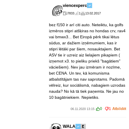
viencexperc
7833
1
13.02.2017
bez f150 ir arī citi auto. Neteiktu, ka golfs
izmēros stipri atšķiras no hondas crv, rav4
vai bmwx3... Bet Eiropā pērk tikai lētus
sūdus, ar dažiem izņēmumiem, kas ir
stipri lētāki par šiem, nosauktajiem. Bet
ASV tie ir uzreiz aiz lielajiem pikapiem (
izņemot x3. to pieliku priekš "bagātiem"
vāciešiem). Nev jau izmēram ir nozīme,
bet CENA. Un tev, kā komunisma
atbalstītājam tas nav saprotams. Padomā
vēlreiz, kur sociālismā, nabagiem uzrodas
nauda? No kā tā tiek paņemta. Ne jau no
10 bagātniekiem. Nepietiks.
0
1
Atbildēt
06.11.2020 13:15
WALA