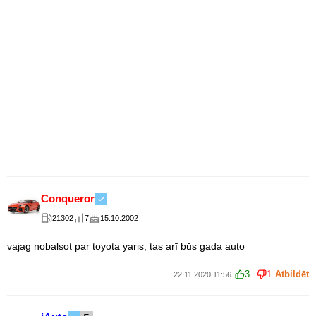
Conqueror
21302
7
15.10.2002
vajag nobalsot par toyota yaris, tas arī būs gada auto
3
1
Atbildēt
22.11.2020 11:56