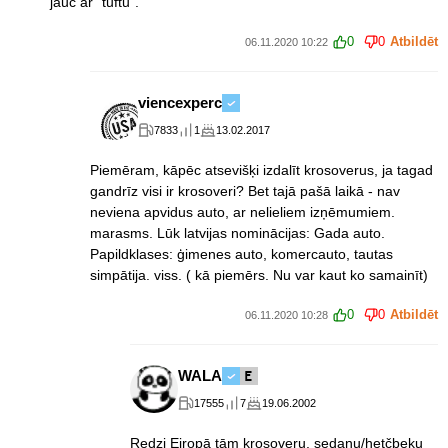
jauc ar "tuftu".
0
0
Atbildēt
06.11.2020 10:22
viencexperc
7833
1
13.02.2017
Piemēram, kāpēc atsevišķi izdalīt krosoverus, ja tagad
gandrīz visi ir krosoveri? Bet tajā pašā laikā - nav
neviena apvidus auto, ar nelieliem izņēmumiem.
marasms. Lūk latvijas nominācijas: Gada auto.
Papildklases: ģimenes auto, komercauto, tautas
simpātija. viss. ( kā piemērs. Nu var kaut ko samainīt)
0
0
Atbildēt
06.11.2020 10:28
WALA
17555
7
19.06.2002
Redzi Eiropā tām krosoveru, sedanu/hetčbeku