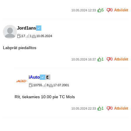
5
0
Atbildēt
10.05.2024 12:33
Jord1ans
17
1
10.05.2024
Labprāt piedalītos
1
0
Atbildēt
10.05.2024 16:37
iAuto
10755
8
17.07.2001
Rīt, tiekamies 10.00 pie TC Mols
1
0
Atbildēt
10.05.2024 22:33