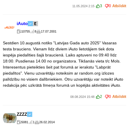
3
0
Atbildēt
11.05.2024 2:15
iAuto
10755
8
17.07.2001
Sestdien 10.augustā notiks "Latvijas Gada auto 2025" Vasaras
testa brauciens. Vienam līdz diviem iAuto lietotājiem tiek dota
iespēja piedalīties šajā braucienā. Laiks aptuveni no 09:40 līdz
18:00. Pusdienas 14.00 no organizatora. Tikšanās vieta t/c Mols.
Interesentus pieteikties šeit pat forumā ar ierakstu "Labprāt
piedalītos". Vienu uzvarētāju noteiksim ar random.org izlozes
palīdzību no visiem dalībniekiem. Otru uzvarētāju var noteikt iAuto
redakcija pēc uzkrātā līmeņa forumā un kopējās aktivitātes iAuto.
2
0
Atbildēt
08.08.2024 15:48
ZZZZ
5081
1
26.02.2014