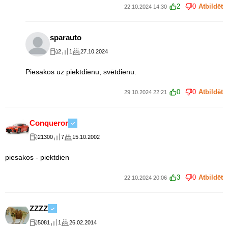
2
0
Atbildēt
22.10.2024 14:30
sparauto
2
1
27.10.2024
Piesakos uz piektdienu, svētdienu.
0
0
Atbildēt
29.10.2024 22:21
Conqueror
21300
7
15.10.2002
piesakos - piektdien
3
0
Atbildēt
22.10.2024 20:06
ZZZZ
5081
1
26.02.2014