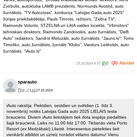
Zvirbulis, autokluba LAMB prezidents; Normunds Avotiņš, auto
žurnālists, "TV Autoziņas", konkursa "Latvijas Gada auto 2025"
žūrijas priekšsēdētājs; Pauls Timrots, režisors, "Zebra TV";
Raimonds Volonts, STZELNA un LAIA valdes loceklis, "V4motors"
tehniskais direktors; Raimonds Zandovskis, auto žurnālists, "Delfi
Auto" redaktors; Sandris Metuzāls, auto žurnālists, "Jauns.lv"; Toms
Timoško, auto žurnālists, žurnāls "Klubs"; Viesturs Leitholds, auto
žurnālists, "iAuto.lv".
0
0
Atbildēt
27.10.2024 8:37
sparauto
2
1
27.10.2024
iAuto rakstīja: Piektdien, sestdien un svētdien (1. līdz 3.
novembris) notiks Latvijas Gada auto 2025 LIELAIS testa
brauciens. Diviem iAuto lietotājiem tiek dota iespēja piedalīties
šajā braucienā. Laiks no 11:00 līdz 17:00. Tikšanās vieta Porto
Resort (ex Medzābaki) Lilastē. Interesentus pieteikties šeit
vienkārši atbildot un uzreiz norādot vēlamo datumu! Vienu