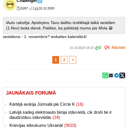
Chalenger
5267
1
31.12.2020
iAuto rakstīja: Apstirpinu Tavu dalību izvēlētajā laikā sestdien
(1.Nov) testa dienā. Paldies, ka palīdzēji mums pie Mola 😀
sestdiena - 1. novembris? ieskaties kalendārā!
0
0
Atbildēt
31.10.2024 18:23
1
2
>
JAUNĀKAIS FORUMĀ
Kārtējā avārija Jūrmalā pie Circle K
(16)
Latvijā sadeg elektroauto biroja stāvvietā, cik droši tie ir
daudzstāvu stāvvietās
(24)
Krievijas iebrukums Ukrainā!
(9033)