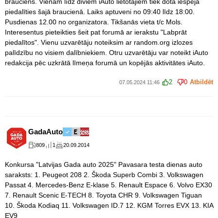
brauciens. Vienam līdz diviem iAuto lietotājiem tiek dota iespēja
piedalīties šajā braucienā. Laiks aptuveni no 09:40 līdz 18:00.
Pusdienas 12.00 no organizatora. Tikšanās vieta t/c Mols.
Interesentus pieteikties šeit pat forumā ar ierakstu "Labprāt
piedalītos". Vienu uzvarētāju noteiksim ar random.org izlozes
palīdzību no visiem dalībniekiem. Otru uzvarētāju var noteikt iAuto
redakcija pēc uzkrātā līmeņa forumā un kopējās aktivitātes iAuto.
2
0
Atbildēt
07.05.2024 11:46
GadaAuto
809
1
20.09.2014
Konkursa "Latvijas Gada auto 2025" Pavasara testa dienas auto
saraksts: 1. Peugeot 208 2. Škoda Superb Combi 3. Volkswagen
Passat 4. Mercedes-Benz E-klase 5. Renault Espace 6. Volvo EX30
7. Renault Scenic E-TECH 8. Toyota CHR 9. Volkswagen Tiguan
10. Škoda Kodiaq 11. Volkswagen ID.7 12. KGM Torres EVX 13. KIA
EV9