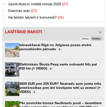
Jaunā iAuto.lv mobilā versija 2026
(27)
Gaismas auto
(27)
Vai tiešām latvieši ir komunisti?
(41)
LASĪTĀKIE RAKSTI
Dienas
Nedēļas
Iebraukšanai Rīgā no Jelgavas puses atvērs
jaunuzbūvēto pārvadu
4
Elektriskais Škoda Peaq varēs nobraukt līdz pat
650 km (+ VIDEO)
8
3600 EUR pret 255 EUR? Neatradu auto jumta telts
priekšrocības pret ātri būvējamo telti uz zemes! (+
VIDEO)
4
Pēc postošās krusas Saulkrastu pusē – desmitiem