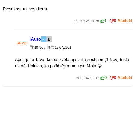
Piesakos- uz sestdienu.
1
0
Atbildēt
22.10.2024 21:25
iAuto
10755
8
17.07.2001
Apstirpinu Tavu dalību izvēlētajā laikā sestdien (1.Nov) testa
dienā. Paldies, ka palīdzēji mums pie Mola 😀
0
0
Atbildēt
24.10.2024 9:47