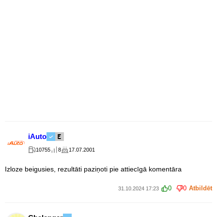
iAuto
10755
8
17.07.2001
Izloze beigusies, rezultāti paziņoti pie attiecīgā komentāra
0
0
Atbildēt
31.10.2024 17:23