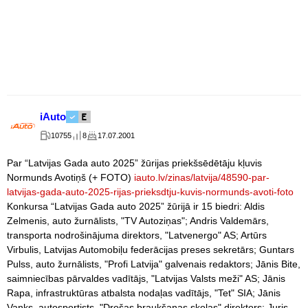
iAuto
10755
8
17.07.2001
Par “Latvijas Gada auto 2025” žūrijas priekšsēdētāju kļuvis
Normunds Avotiņš (+ FOTO)
iauto.lv/zinas/latvija/48590-par-
latvijas-gada-auto-2025-rijas-prieksdtju-kuvis-normunds-avoti-foto
Konkursa “Latvijas Gada auto 2025” žūrijā ir 15 biedri: Aldis
Zelmenis, auto žurnālists, "TV Autoziņas"; Andris Valdemārs,
transporta nodrošinājuma direktors, "Latvenergo" AS; Artūrs
Virbulis, Latvijas Automobiļu federācijas preses sekretārs; Guntars
Pulss, auto žurnālists, "Profi Latvija" galvenais redaktors; Jānis Bite,
saimniecības pārvaldes vadītājs, "Latvijas Valsts meži" AS; Jānis
Rapa, infrastruktūras atbalsta nodaļas vadītājs, "Tet" SIA; Jānis
Vanks, autosportists, "Drošas braukšanas skolas" direktors; Juris