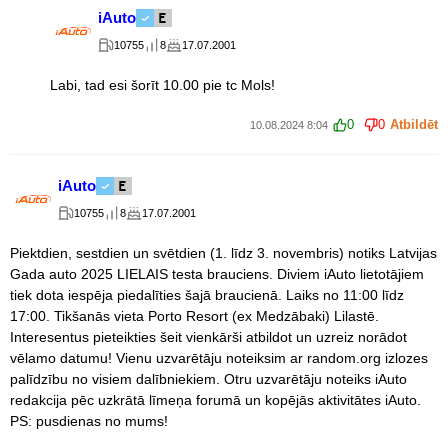
iAuto
10755
8
17.07.2001
Labi, tad esi šorīt 10.00 pie tc Mols!
0
0
Atbildēt
10.08.2024 8:04
iAuto
10755
8
17.07.2001
Piektdien, sestdien un svētdien (1. līdz 3. novembris) notiks Latvijas
Gada auto 2025 LIELAIS testa brauciens. Diviem iAuto lietotājiem
tiek dota iespēja piedalīties šajā braucienā. Laiks no 11:00 līdz
17:00. Tikšanās vieta Porto Resort (ex Medzābaki) Lilastē.
Interesentus pieteikties šeit vienkārši atbildot un uzreiz norādot
vēlamo datumu! Vienu uzvarētāju noteiksim ar random.org izlozes
palīdzību no visiem dalībniekiem. Otru uzvarētāju noteiks iAuto
redakcija pēc uzkrātā līmeņa forumā un kopējās aktivitātes iAuto.
PS: pusdienas no mums!