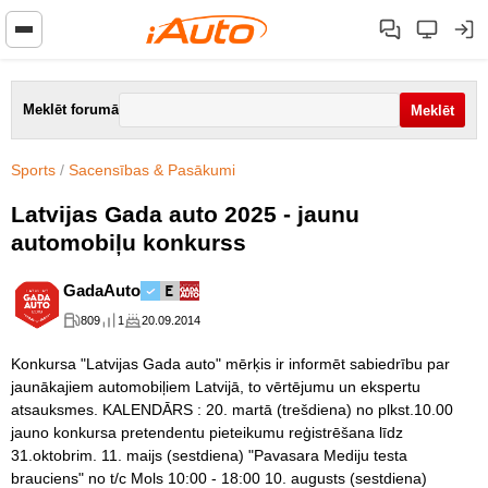
Meklēt forumā
Sports
/
Sacensības & Pasākumi
Latvijas Gada auto 2025 - jaunu
automobiļu konkurss
GadaAuto
809
1
20.09.2014
Konkursa "Latvijas Gada auto" mērķis ir informēt sabiedrību par
jaunākajiem automobiļiem Latvijā, to vērtējumu un ekspertu
atsauksmes. KALENDĀRS : 20. martā (trešdiena) no plkst.10.00
jauno konkursa pretendentu pieteikumu reģistrēšana līdz
31.oktobrim. 11. maijs (sestdiena) "Pavasara Mediju testa
brauciens" no t/c Mols 10:00 - 18:00 10. augusts (sestdiena)