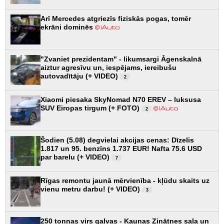
Arī Mercedes atgriezīs fiziskās pogas, tomēr
ekrāni dominēs
"Zvaniet prezidentam" - likumsargi Āgenskalnā
aiztur agresīvu un, iespējams, iereibušu
autovadītāju (+ VIDEO)
2
Xiaomi piesaka SkyNomad N70 EREV – luksusa
SUV Eiropas tirgum (+ FOTO)
2
Šodien (5.08) degvielai akcijas cenas: Dīzelis
1.817 un 95. benzīns 1.737 EUR! Nafta 75.6 USD
par barelu (+ VIDEO)
7
Rīgas remontu jaunā mērvienība - kļūdu skaits uz
vienu metru darbu! (+ VIDEO)
3
250 tonnas virs galvas - Kauņas Zinātnes sala un