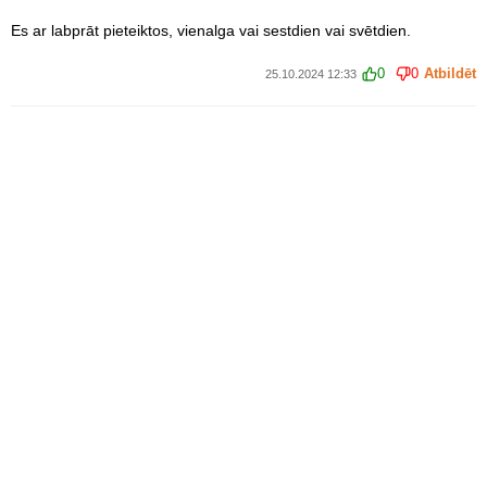
Es ar labprāt pieteiktos, vienalga vai sestdien vai svētdien.
0
0
Atbildēt
25.10.2024 12:33