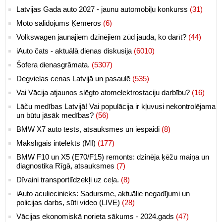
Latvijas Gada auto 2027 - jaunu automobiļu konkurss
(31)
Moto salidojums Ķemeros
(6)
Volkswagen jaunajiem dzinējiem zūd jauda, ko darīt?
(44)
iAuto čats - aktuālā dienas diskusija
(6010)
Šofera dienasgrāmata.
(5307)
Degvielas cenas Latvijā un pasaulē
(535)
Vai Vācija atjaunos slēgto atomelektrostaciju darbību?
(16)
Lāču medības Latvijā! Vai populācija ir kļuvusi nekontrolējama
un būtu jāsāk medības?
(56)
BMW X7 auto tests, atsauksmes un iespaidi
(8)
Makslīgais intelekts (MI)
(177)
BMW F10 un X5 (E70/F15) remonts: dzinēja ķēžu maiņa un
diagnostika Rīgā, atsauksmes
(7)
Dīvaini transportlīdzekļi uz ceļa.
(8)
iAuto aculiecinieks: Sadursme, aktuālie negadījumi un
policijas darbs, sūti video (LIVE)
(28)
Vācijas ekonomiskā norieta sākums - 2024.gads
(47)