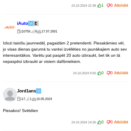
1
0
Atbildēt
23.10.2024 22:38
iAuto
10755
8
17.07.2001
Izlozi taisīšu jaunnedēļ, pagaidām 2 pretendenti. Piesakāmies vēl,
jo visas dienas garumā tu varēsi izvēlēties no jaunākajiem auto sev
interesantākos. Varētu pat paspēt 20 auto izbraukt, bet tik un tā
nepaspēsi izbraukt ar visiem dalībniekiem.
0
0
Atbildēt
24.10.2024 9:50
Jord1ans
17
1
10.05.2024
Piesakos! Svētdien
0
0
Atbildēt
24.10.2024 14:26