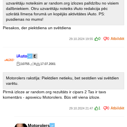
uzvarētāju noteiksim ar random.org izlozes palīdzību no visiem
dalībniekiem. Otru uzvarētāju noteiks iAuto redakcija pēc
uzkrātā līmeņa forumā un kopējās aktivitātes iAuto. PS:
pusdienas no mums!
Piesakos, der piektdiena un svētdiena
0
0
Atbildēt
29.10.2024 19:55
iAuto
10755
8
17.07.2001
Motorolers rakstīja: Piektdien netieku, bet sestdien vai svētdien
varētu.
Pirmā izloze ar random.org rezultāts ir cipars 2 Tas ir tavs
komentārs - apsveicu Motorolers. Būs vēl viena izloze.
1
0
Atbildēt
29.10.2024 21:47
Motorolers