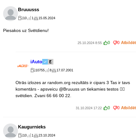
Bruuusss
10
1
15.05.2024
Piesakos uz Svētdienu!
0
0
Atbildēt
25.10.2024 8:55
iAuto
10755
8
17.07.2001
Otrās izlozes ar random.org rezultāts ir cipars 3 Tas ir tavs
komentārs - apsveicu @Bruuuss un tiekamies testos 👍🏻
svētdien. Zvani 66 66 00 22.
0
0
Atbildēt
31.10.2024 17:22
Kaugurnieks
10
1
23.10.2024