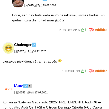
3695
7
19.07.2002
Forši, sen nav būts kādā iauto pasākumā, vismaz kādus 5-6
gadus! Kuru dienu tad man jābūt?
1
0
Atbildēt
29.10.2024 21:56
Chalenger
5267
1
31.12.2020
piesakos piektdien, vētra netraucēs
1
0
Atbildēt
31.10.2024 9:49
iAuto
10755
8
17.07.2001
Konkursa "Latvijas Gada auto 2025" PRETENDENTI: Audi Q6 e-
tron quattro Audi Q7 TFSI e Citroen Berlingo Citroën ë-C3 Cupra