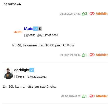
Piesakos 🚗
3
0
Atbildēt
08.08.2024 17:33
iAuto
10755
8
17.07.2001
Ir! Rīt, tiekamies, tad 10.00 pie TC Mols
1
0
Atbildēt
09.08.2024 10:44
darklight
9365
1
29.10.2013
Eh, žēl, ka man viss jau saplānots.
1
0
Atbildēt
09.08.2024 0:52