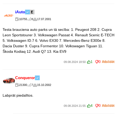
iAuto
10755
8
17.07.2001
Testa brauciena auto parks un tā secība: 1. Peugeot 208 2. Cupra
Leon Sportstourer 3. Volkswagen Passat 4. Renault Scenic E-TECH
5. Volkswagen ID.7 6. Volvo EX30 7. Mercedes-Benz E300e 8.
Dacia Duster 9. Cupra Formentor 10. Volkswagen Tiguan 11.
Škoda Kodiaq 12. Audi Q7 13. Kia EV9
1
0
Atbildēt
09.08.2024 18:50
Conqueror
21300
7
15.10.2002
Labprāt piedalītos.
4
0
Atbildēt
09.08.2024 21:55