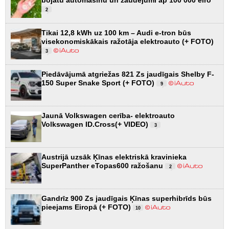
bojātu automašīnu un zaudējumi ap 100 000 eiro
2
Tikai 12,8 kWh uz 100 km – Audi e-tron būs
visekonomiskākais ražotāja elektroauto (+ FOTO)
3
Piedāvājumā atgriežas 821 Zs jaudīgais Shelby F-
150 Super Snake Sport (+ FOTO)
9
Jaunā Volkswagen cerība- elektroauto
Volkswagen ID.Cross(+ VIDEO)
3
Austrijā uzsāk Ķīnas elektriskā kravinieka
SuperPanther eTopas600 ražošanu
2
Gandrīz 900 Zs jaudīgais Ķīnas superhibrīds būs
pieejams Eiropā (+ FOTO)
10