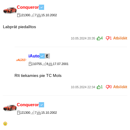
Conqueror
21300
7
15.10.2002
Labprāt piedalītos
4
1
Atbildēt
10.05.2024 20:35
iAuto
10755
8
17.07.2001
Rīt tiekamies pie TC Mols
1
0
Atbildēt
10.05.2024 22:34
Conqueror
21300
7
15.10.2002