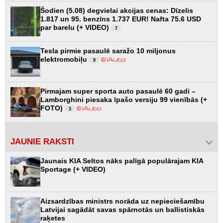
Šodien (5.08) degvielai akcijas cenas: Dīzelis
1.817 un 95. benzīns 1.737 EUR! Nafta 75.6 USD
par barelu (+ VIDEO)
7
Tesla pirmie pasaulē saražo 10 miljonus
elektromobiļu
9
Pirmajam super sporta auto pasaulē 60 gadi –
Lamborghini piesaka īpašo versiju 99 vienībās (+
FOTO)
3
JAUNIE RAKSTI
Jaunais KIA Seltos nāks palīgā populārajam KIA
Sportage (+ VIDEO)
Aizsardzības ministrs norāda uz nepieciešamību
Latvijai sagādāt savas spārnotās un ballistiskās
raķetes