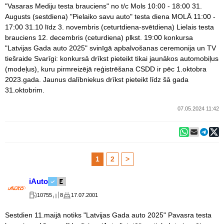
"Vasaras Mediju testa brauciens" no t/c Mols 10:00 - 18:00 31.
Augusts (sestdiena) "Pielaiko savu auto" testa diena MOLĀ 11:00 -
17:00 31.10 līdz 3. novembris (ceturtdiena-svētdiena) Lielais testa
brauciens 12. decembris (ceturdiena) plkst. 19:00 konkursa
"Latvijas Gada auto 2025" svinīgā apbalvošanas ceremonija un TV
tiešraide Svarīgi: konkursā drīkst pieteikt tikai jaunākos automobiļus
(modeļus), kuru pirmreizējā reģistrēšana CSDD ir pēc 1.oktobra
2023.gada. Jaunus dalībniekus drīkst pieteikt līdz šā gada
31.oktobrim.
07.05.2024 11:42
1
2
>
iAuto
10755
8
17.07.2001
Sestdien 11.maijā notiks "Latvijas Gada auto 2025" Pavasra testa