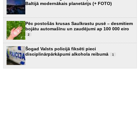
Baltijā modernākais planetārijs (+ FOTO)
Pēc postošās krusas Saulkrastu pusē – desmitiem
bojātu automašīnu un zaudējumi ap 100 000 eiro
2
Šogad Valsts policijā fiksēti pieci
disciplinārpārkāpumi alkohola reibumā
1