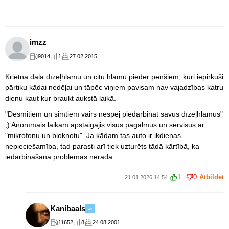
imzz
9014
1
27.02.2015
Krietna daļa dīzeļhlamu un citu hlamu pieder penšiem, kuri iepirkuši
pārtiku kādai nedēļai un tāpēc viņiem pavisam nav vajadzības katru
dienu kaut kur braukt aukstā laikā.
"Desmitiem un simtiem vairs nespēj piedarbināt savus dīzeļhlamus"
;) Anonīmais laikam apstaigājis visus pagalmus un servisus ar
"mikrofonu un bloknotu". Ja kādam tas auto ir ikdienas
nepieciešamība, tad parasti arī tiek uzturēts tādā kārtībā, ka
iedarbināšana problēmas nerada.
1
0
Atbildēt
21.01.2026 14:54
Kanibaals
11652
8
24.08.2001