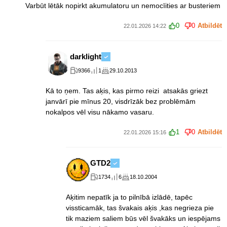
Varbūt lētāk nopirkt akumulatoru un nemocīities ar busteriem
0
0
Atbildēt
22.01.2026 14:22
darklight
9366
1
29.10.2013
Kā to ņem. Tas aķis, kas pirmo reizi atsakās griezt
janvārī pie mīnus 20, visdrīzāk bez problēmām
nokalpos vēl visu nākamo vasaru.
1
0
Atbildēt
22.01.2026 15:16
GTD2
1734
6
18.10.2004
Aķitim nepatīk ja to pilnībā izlādē, tapēc
vissticamāk, tas švakais aķis ,kas negrieza pie
tik maziem saliem būs vēl švakāks un iespējams