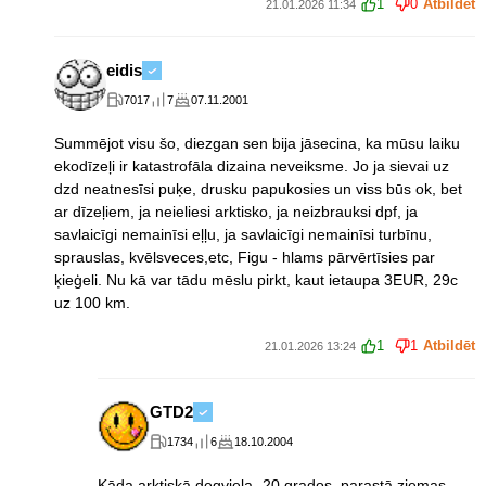
1
0
Atbildēt
21.01.2026 11:34
eidis
7017
7
07.11.2001
Summējot visu šo, diezgan sen bija jāsecina, ka mūsu laiku
ekodīzeļi ir katastrofāla dizaina neveiksme. Jo ja sievai uz
dzd neatnesīsi puķe, drusku papukosies un viss būs ok, bet
ar dīzeļiem, ja neieliesi arktisko, ja neizbrauksi dpf, ja
savlaicīgi nemainīsi eļļu, ja savlaicīgi nemainīsi turbīnu,
sprauslas, kvēlsveces,etc, Figu - hlams pārvērtīsies par
ķieģeli. Nu kā var tādu mēslu pirkt, kaut ietaupa 3EUR, 29c
uz 100 km.
1
1
Atbildēt
21.01.2026 13:24
GTD2
1734
6
18.10.2004
Kāda arktiskā degviela -20 grados, parastā ziemas