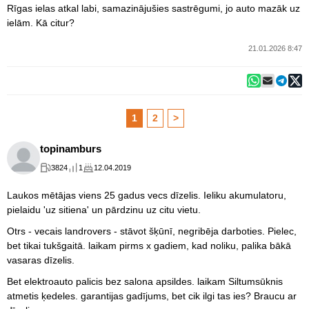
Rīgas ielas atkal labi, samazinājušies sastrēgumi, jo auto mazāk uz
ielām. Kā citur?
21.01.2026 8:47
1
2
>
topinamburs
3824
1
12.04.2019
Laukos mētājas viens 25 gadus vecs dīzelis. Ieliku akumulatoru,
pielaidu 'uz sitiena' un pārdzinu uz citu vietu.
Otrs - vecais landrovers - stāvot šķūnī, negribēja darboties. Pielec,
bet tikai tukšgaitā. laikam pirms x gadiem, kad noliku, palika bākā
vasaras dīzelis.
Bet elektroauto palicis bez salona apsildes. laikam Siltumsūknis
atmetis ķedeles. garantijas gadījums, bet cik ilgi tas ies? Braucu ar