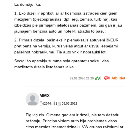
Es domāju, ka:
1. Eko dīzeļi ir aprīkoti ar ar kosmosa izstrādes cienīgiem
mezgliem (pjezosprauslas, dpf, erg, zemsp. turbīna), kas
izbeidzas pie pirmajām ielietošanas pazīmēm. Šis gan ir jau
jaunajiem benzīna auto un noteikti atrādīs to pašu;
2. Pirmais dīzeļa īpašnieks ir piemaksājis aptuveni 3kEUR
pret benzīna versiju, kurus vēlas atgūt ar uzviju iespējami
palielinot nobraukumu. Tie auto vnk ir nobraukti ļoti.
Secīgi šo apstākļu summa sola garantētu seksu visā
mazlietotā dīzeļa lietošanas laikā.
0
0
Atbildēt
22.01.2026 21:20
MMX
2644
1
03.03.2022
Fig viņ zin. Ģimenē gadiem ir dīzeļi, pie tam dažādu
ražotāju. Principā visiem auto bija problēmas visos
citos mezglos izņemot dzinēju. VW grupas ražojumi ar