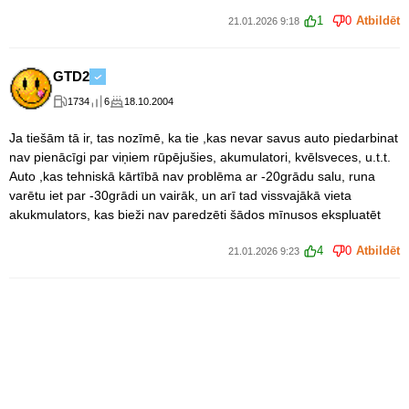
1
0
Atbildēt
21.01.2026 9:18
GTD2
1734
6
18.10.2004
Ja tiešām tā ir, tas nozīmē, ka tie ,kas nevar savus auto piedarbinat
nav pienācīgi par viņiem rūpējušies, akumulatori, kvēlsveces, u.t.t.
Auto ,kas tehniskā kārtībā nav problēma ar -20grādu salu, runa
varētu iet par -30grādi un vairāk, un arī tad vissvajākā vieta
akukmulators, kas bieži nav paredzēti šādos mīnusos ekspluatēt
4
0
Atbildēt
21.01.2026 9:23