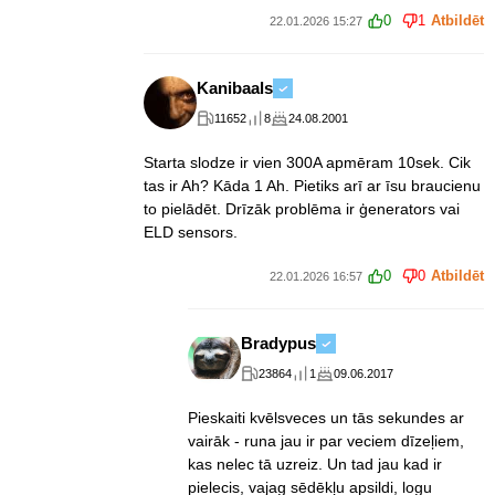
0
1
Atbildēt
22.01.2026 15:27
Kanibaals
11652
8
24.08.2001
Starta slodze ir vien 300A apmēram 10sek. Cik
tas ir Ah? Kāda 1 Ah. Pietiks arī ar īsu braucienu
to pielādēt. Drīzāk problēma ir ģenerators vai
ELD sensors.
0
0
Atbildēt
22.01.2026 16:57
Bradypus
23864
1
09.06.2017
Pieskaiti kvēlsveces un tās sekundes ar
vairāk - runa jau ir par veciem dīzeļiem,
kas nelec tā uzreiz. Un tad jau kad ir
pielecis, vajag sēdēkļu apsildi, logu