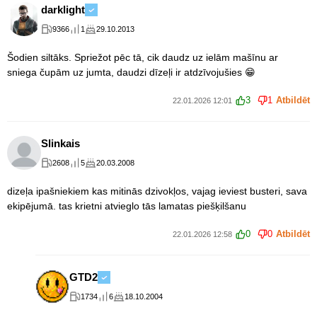
darklight
9366
1
29.10.2013
Šodien siltāks. Spriežot pēc tā, cik daudz uz ielām mašīnu ar
sniega čupām uz jumta, daudzi dīzeļi ir atdzīvojušies 😁
3
1
Atbildēt
22.01.2026 12:01
Slinkais
2608
5
20.03.2008
dizeļa ipašniekiem kas mitinās dzivokļos, vajag ieviest busteri, sava
ekipējumā. tas krietni atvieglo tās lamatas piešķilšanu
0
0
Atbildēt
22.01.2026 12:58
GTD2
1734
6
18.10.2004