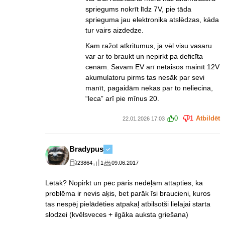
spriegums nokrīt līdz 7V, pie tāda
sprieguma jau elektronika atslēdzas, kāda
tur vairs aizdedze.
Kam ražot atkritumus, ja vēl visu vasaru
var ar to braukt un nepirkt pa deficīta
cenām. Savam EV arī netaisos mainīt 12V
akumulatoru pirms tas nesāk par sevi
manīt, pagaidām nekas par to neliecina,
“leca” arī pie mīnus 20.
0
1
Atbildēt
22.01.2026 17:03
Bradypus
23864
1
09.06.2017
Lētāk? Nopirkt un pēc pāris nedēļām attapties, ka
problēma ir nevis aķis, bet parāk īsi braucieni, kuros
tas nespēj pielādēties atpakaļ atbilsotši lielajai starta
slodzei (kvēlsveces + ilgāka auksta griešana)