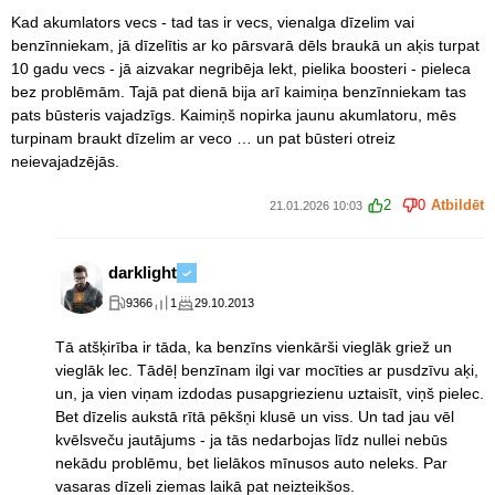
Kad akumlators vecs - tad tas ir vecs, vienalga dīzelim vai
benzīnniekam, jā dīzelītis ar ko pārsvarā dēls braukā un aķis turpat
10 gadu vecs - jā aizvakar negribēja lekt, pielika boosteri - pieleca
bez problēmām. Tajā pat dienā bija arī kaimiņa benzīnniekam tas
pats būsteris vajadzīgs. Kaimiņš nopirka jaunu akumlatoru, mēs
turpinam braukt dīzelim ar veco … un pat būsteri otreiz
neievajadzējās.
2
0
Atbildēt
21.01.2026 10:03
darklight
9366
1
29.10.2013
Tā atšķirība ir tāda, ka benzīns vienkārši vieglāk griež un
vieglāk lec. Tādēļ benzīnam ilgi var mocīties ar pusdzīvu aķi,
un, ja vien viņam izdodas pusapgriezienu uztaisīt, viņš pielec.
Bet dīzelis aukstā rītā pēkšņi klusē un viss. Un tad jau vēl
kvēlsveču jautājums - ja tās nedarbojas līdz nullei nebūs
nekādu problēmu, bet lielākos mīnusos auto neleks. Par
vasaras dīzeli ziemas laikā pat neizteikšos.