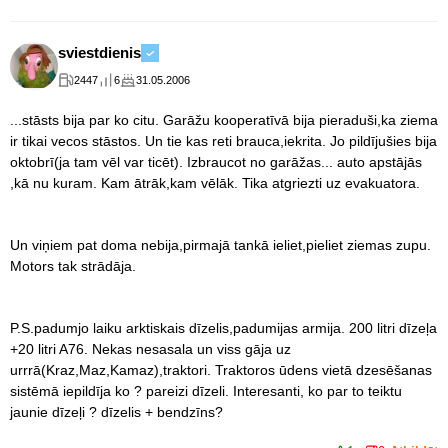
sviestdienis
2447
6
31.05.2006
...stāsts bija par ko citu. Garāžu kooperatīvā bija pieraduši,ka ziema
ir tikai vecos stāstos. Un tie kas reti brauca,iekrita. Jo pildījušies bija
oktobrī(ja tam vēl var ticēt). Izbraucot no garāžas... auto apstājās
,kā nu kuram. Kam ātrāk,kam vēlāk. Tika atgriezti uz evakuatora.
Un viņiem pat doma nebija,pirmajā tankā ieliet,pieliet ziemas zupu.
Motors tak strādāja.
P.S.padumjo laiku arktiskais dīzelis,padumijas armija. 200 litri dīzeļa
+20 litri A76. Nekas nesasala un viss gāja uz
urrrā(Kraz,Maz,Kamaz),traktori. Traktoros ūdens vietā dzesēšanas
sistēmā iepildīja ko ? pareizi dīzeli. Interesanti, ko par to teiktu
jaunie dīzeļi ? dīzelis + bendzīns?