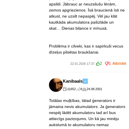
apsildi. Jābrauc ar neuzsilušu lēnām,
zemos apgriezienos. Īsā braucienā īsti ne
atkust, ne uzsilt nepaspēj. Vēl jau klāt
kautkāda akumulatora pašizlāde un
skat… Dienas bilance ir mīnusā.
Problēma ir cilveki, kas ir sapirkuši vecus
dīzeļus pilsētas braukšanai.
2
1
Atbildēt
22.01.2026 17:37
Kanibaals
11652
8
24.08.2001
Totālas muļķības, tātad ģenerators ir
jāmaina nevis akumulators. Ja ģenerators
nespēj lādēt akumulatoru tad arī bus
attiecīgs paziņojums. Un kā jau minēju
aukstumā to akumulatoru nemaz