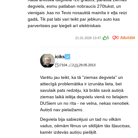
degviela, esmu patlaban nobraucis 270tukst, un
vienigais ,kas no Tevis nosauktā mainīta ir eļļa reizi
gadā, Tik pat labi vari teikt par jebkuru auto kas
parvertisies par ķieģeli arī elektriskais
5
0
Atbildēt
21.01.2026 13:47
iciks
7104
2
29.05.2013
Varētu jau teikt, ka tā "ziemas degviela" un
attiecīgā problemātika ir izrunāta lieta, bet
savulaik pats redzēju, kā brālis savā autiņā
ziemas laikā ielēja degvielu vienā no lielajiem
DUSiem un no rīta - ne velna, nekas nenotiek.
Autiņš nav pielaižams.
Degviela bija sabiezējusi un tad nu vilkām
vadus, ņēmām fēnus un sildījām tās šļauciņas,
kamēr izdevās autiņu piešķilt.