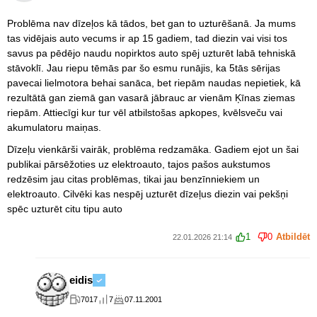
Problēma nav dīzeļos kā tādos, bet gan to uzturēšanā. Ja mums
tas vidējais auto vecums ir ap 15 gadiem, tad diezin vai visi tos
savus pa pēdējo naudu nopirktos auto spēj uzturēt labā tehniskā
stāvoklī. Jau riepu tēmās par šo esmu runājis, ka 5tās sērijas
pavecai lielmotora behai sanāca, bet riepām naudas nepietiek, kā
rezultātā gan ziemā gan vasarā jābrauc ar vienām Ķīnas ziemas
riepām. Attiecīgi kur tur vēl atbilstošas apkopes, kvēlsveču vai
akumulatoru maiņas.
Dīzeļu vienkārši vairāk, problēma redzamāka. Gadiem ejot un šai
publikai pārsēžoties uz elektroauto, tajos pašos aukstumos
redzēsim jau citas problēmas, tikai jau benzīnniekiem un
elektroauto. Cilvēki kas nespēj uzturēt dīzeļus diezin vai pekšņi
spēc uzturēt citu tipu auto
1
0
Atbildēt
22.01.2026 21:14
eidis
7017
7
07.11.2001