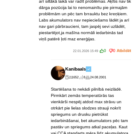
arī siltākā laikā var radīt problēmas. Aķītis nav tik
dārga pozūcija lai to nenomainītu pie pirmajām
problēmām un pēc tam brrauktu bez kreņķiem.
Labs akumulators nav nepieciešams lādēt ja arī
nav gari pārbraucieni, tam jaspēj sevi uzlādēt,
piestartējot,ja mašīna normāli iedarbinās tad
viņš patērē ļoti maz enerģijas.
0
0
Atbildēt
22.01.2026 15:49
Kanibaals
11652
8
24.08.2001
Startēšana to nekādi pilnībā neizlādē.
Pirmkārt zemās temperatūrās tas
vienkārši nespēj atdod max strāvu un
otrkārt pie lielas slodzes strauji nokrīt
spriegums un drusku pietrūkst
iedarbināšanai, bet akumulators pēc tam
pastāv un spriegums atkal paceļas. Kaut
vai CCA standarts mēra līdz akumulatora