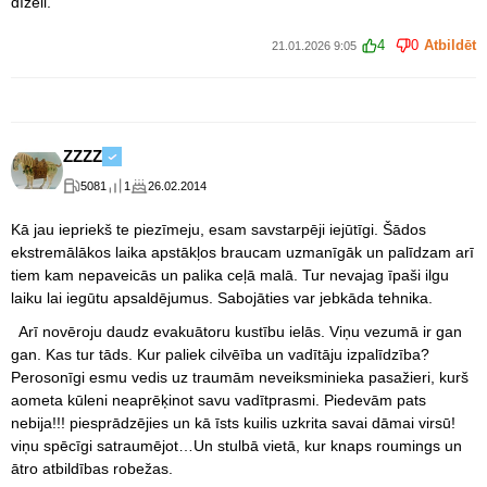
dīzeli.
4
0
Atbildēt
21.01.2026 9:05
ZZZZ
5081
1
26.02.2014
Kā jau iepriekš te piezīmeju, esam savstarpēji iejūtīgi. Šādos
ekstremālākos laika apstākļos braucam uzmanīgāk un palīdzam arī
tiem kam nepaveicās un palika ceļā malā. Tur nevajag īpaši ilgu
laiku lai iegūtu apsaldējumus. Sabojāties var jebkāda tehnika.
Arī novēroju daudz evakuātoru kustību ielās. Viņu vezumā ir gan
gan. Kas tur tāds. Kur paliek cilvēība un vadītāju izpalīdzība?
Perosonīgi esmu vedis uz traumām neveiksminieka pasažieri, kurš
aometa kūleni neaprēķinot savu vadītprasmi. Piedevām pats
nebija!!! piesprādzējies un kā īsts kuilis uzkrita savai dāmai virsū!
viņu spēcīgi satraumējot…Un stulbā vietā, kur knaps roumings un
ātro atbildības robežas.