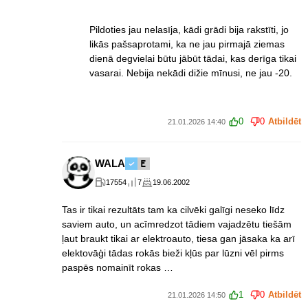
Pildoties jau nelasīja, kādi grādi bija rakstīti, jo
likās pašsaprotami, ka ne jau pirmajā ziemas
dienā degvielai būtu jābūt tādai, kas derīga tikai
vasarai. Nebija nekādi dižie mīnusi, ne jau -20.
0
0
Atbildēt
21.01.2026 14:40
WALA
17554
7
19.06.2002
Tas ir tikai rezultāts tam ka cilvēki galīgi neseko līdz
saviem auto, un acīmredzot tādiem vajadzētu tiešām
ļaut braukt tikai ar elektroauto, tiesa gan jāsaka ka arī
elektovāģi tādas rokās bieži kļūs par lūzni vēl pirms
paspēs nomainīt rokas …
1
0
Atbildēt
21.01.2026 14:50