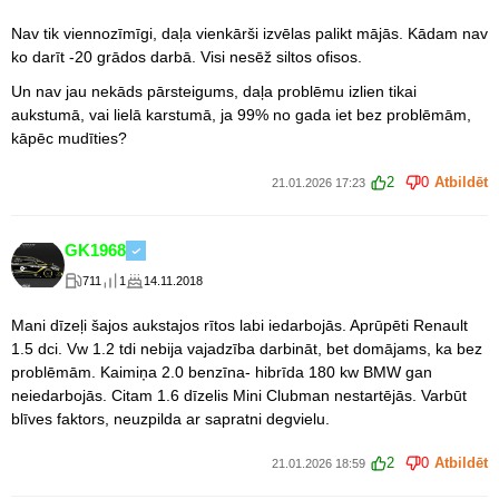
Nav tik viennozīmīgi, daļa vienkārši izvēlas palikt mājās. Kādam nav
ko darīt -20 grādos darbā. Visi nesēž siltos ofisos.
Un nav jau nekāds pārsteigums, daļa problēmu izlien tikai
aukstumā, vai lielā karstumā, ja 99% no gada iet bez problēmām,
kāpēc mudīties?
2
0
Atbildēt
21.01.2026 17:23
GK1968
711
1
14.11.2018
Mani dīzeļi šajos aukstajos rītos labi iedarbojās. Aprūpēti Renault
1.5 dci. Vw 1.2 tdi nebija vajadzība darbināt, bet domājams, ka bez
problēmām. Kaimiņa 2.0 benzīna- hibrīda 180 kw BMW gan
neiedarbojās. Citam 1.6 dīzelis Mini Clubman nestartējās. Varbūt
blīves faktors, neuzpilda ar sapratni degvielu.
2
0
Atbildēt
21.01.2026 18:59