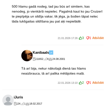
500 hlamu gadā nodeg, tad jau būs arī simtiem, kas
nenodeg, jo vienkārši nepielec. Pagalmā kaut ko jau CruizerI
te piepīpēja un sildīja vakar, tik jēga, ja šodien tāpat nelec
tāda tukšgaitas sildīšana jau pat aķi nepielādē.
3
1
Atbildēt
21.01.2026 17:26
Kanibaals
11652
8
24.08.2001
Tā arī bija, nekur nākošajā dienā tas hlams
neaizbrauca, tā arī palika mētājoties malā.
2
1
Atbildēt
22.01.2026 13:10
iJuris
24
1
18.02.2017