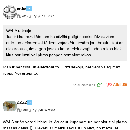
eidis
7017
7
07.11.2001
WALA rakstīja:
Tas ir tikai rezultāts tam ka cilvēki galīgi neseko līdz saviem
auto, un acīmredzot tādiem vajadzētu tiešām ļaut braukt tikai ar
elektroauto, tiesa gan jāsaka ka arī elektovāģi tādas rokās bieži
kļūs par lūzni vēl pirms paspēs nomainīt rokas …
Man ir benzīna un elelktroauto. Līdzi sekoju, bet tiem vajag maz
rūpju. Novērtēju to.
1
0
Atbildēt
22.01.2026 8:31
ZZZZ
5081
1
26.02.2014
WALA ar šo varēsi izbraukt. Arī caur kupenām un nenolauzīsi plasta
massas daļas 😇 Piekabi ar malku sakraut un vilkt, no meža, arī.