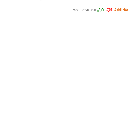
0
1
Atbildēt
22.01.2026 8:38