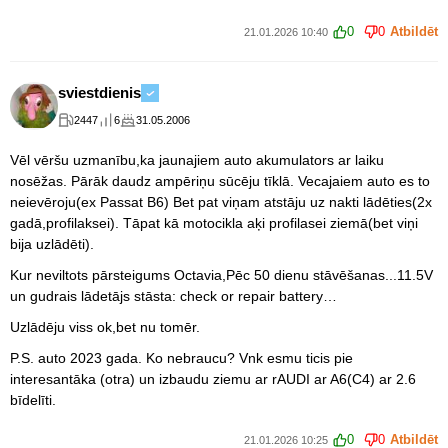
0
0
Atbildēt
21.01.2026 10:40
sviestdienis
2447
6
31.05.2006
Vēl vēršu uzmanību,ka jaunajiem auto akumulators ar laiku
nosēžas. Pārāk daudz ampēriņu sūcēju tīklā. Vecajaiem auto es to
neievēroju(ex Passat B6) Bet pat viņam atstāju uz nakti lādēties(2x
gadā,profilaksei). Tāpat kā motocikla aķi profilasei ziemā(bet viņi
bija uzlādēti).
Kur neviltots pārsteigums Octavia,Pēc 50 dienu stāvēšanas...11.5V
un gudrais lādetājs stāsta: check or repair battery…
Uzlādēju viss ok,bet nu tomēr.
P.S. auto 2023 gada. Ko nebraucu? Vnk esmu ticis pie
interesantāka (otra) un izbaudu ziemu ar rAUDI ar A6(C4) ar 2.6
bīdelīti.
0
0
Atbildēt
21.01.2026 10:25