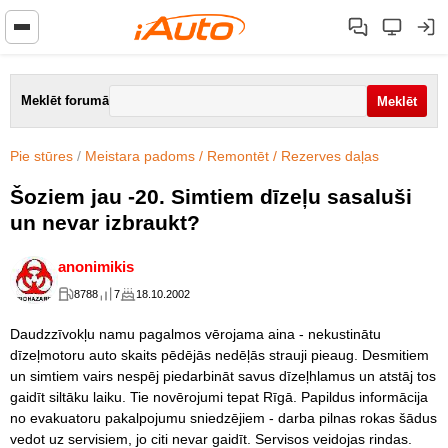
Meklēt forumā
Pie stūres
/
Meistara padoms / Remontēt / Rezerves daļas
Šoziem jau -20. Simtiem dīzeļu sasaluši
un nevar izbraukt?
anonimikis
8788
7
18.10.2002
Daudzzīvokļu namu pagalmos vērojama aina - nekustinātu
dīzeļmotoru auto skaits pēdējās nedēļās strauji pieaug. Desmitiem
un simtiem vairs nespēj piedarbināt savus dīzeļhlamus un atstāj tos
gaidīt siltāku laiku. Tie novērojumi tepat Rīgā. Papildus informācija
no evakuatoru pakalpojumu sniedzējiem - darba pilnas rokas šādus
vedot uz servisiem, jo citi nevar gaidīt. Servisos veidojas rindas.