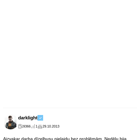
darklight
9366
1
29.10.2013
Aizvakar darba dīzeļbusu pielaidu bez problēmām. Nedēļu bija