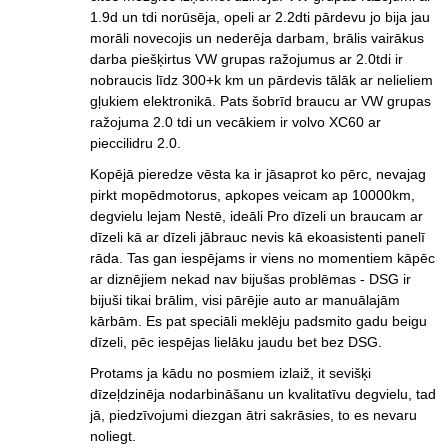
1.9d un tdi norūsēja, opeli ar 2.2dti pārdevu jo bija jau
morāli novecojis un nederēja darbam, brālis vairākus
darba piešķirtus VW grupas ražojumus ar 2.0tdi ir
nobraucis līdz 300+k km un pārdevis tālāk ar nelieliem
gļukiem elektronikā. Pats šobrīd braucu ar VW grupas
ražojuma 2.0 tdi un vecākiem ir volvo XC60 ar
pieccilidru 2.0.
Kopējā pieredze vēsta ka ir jāsaprot ko pērc, nevajag
pirkt mopēdmotorus, apkopes veicam ap 10000km,
degvielu lejam Nestē, ideāli Pro dīzeli un braucam ar
dīzeli kā ar dīzeli jābrauc nevis kā ekoasistenti panelī
rāda. Tas gan iespējams ir viens no momentiem kāpēc
ar diznējiem nekad nav bijušas problēmas - DSG ir
bijuši tikai brālim, visi pārējie auto ar manuālajām
kārbām. Es pat speciāli meklēju padsmito gadu beigu
dīzeli, pēc iespējas lielāku jaudu bet bez DSG.
Protams ja kādu no posmiem izlaiž, it sevišķi
dīzeļdzinēja nodarbināšanu un kvalitatīvu degvielu, tad
jā, piedzīvojumi diezgan ātri sakrāsies, to es nevaru
noliegt.