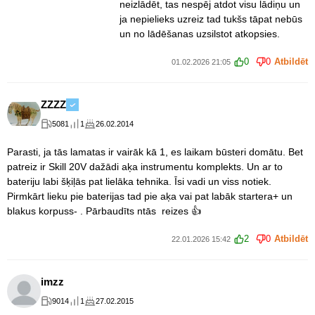
neizlādēt, tas nespēj atdot visu lādiņu un
ja nepielieks uzreiz tad tukšs tāpat nebūs
un no lādēšanas uzsilstot atkopsies.
0
0
Atbildēt
01.02.2026 21:05
ZZZZ
5081
1
26.02.2014
Parasti, ja tās lamatas ir vairāk kā 1, es laikam būsteri domātu. Bet
patreiz ir Skill 20V dažādi aķa instrumentu komplekts. Un ar to
bateriju labi šķiļās pat lielāka tehnika. Īsi vadi un viss notiek.
Pirmkārt lieku pie baterijas tad pie aķa vai pat labāk startera+ un
blakus korpuss- . Pārbaudīts ntās reizes 👍
2
0
Atbildēt
22.01.2026 15:42
imzz
9014
1
27.02.2015