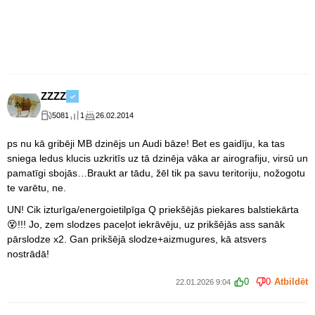
ZZZZ
5081
1
26.02.2014
ps nu kā gribēji MB dzinējs un Audi bāze! Bet es gaidīju, ka tas
sniega ledus klucis uzkritīs uz tā dzinēja vāka ar airografiju, virsū un
pamatīgi sbojās…Braukt ar tādu, žēl tik pa savu teritoriju, nožogotu
te varētu, ne.
UN! Cik izturīga/energoietilpīga Q priekšējās piekares balstiekārta
😵!!! Jo, zem slodzes paceļot iekrāvēju, uz prikšējās ass sanāk
pārslodze x2. Gan prikšējā slodze+aizmugures, kā atsvers
nostrādā!
0
0
Atbildēt
22.01.2026 9:04