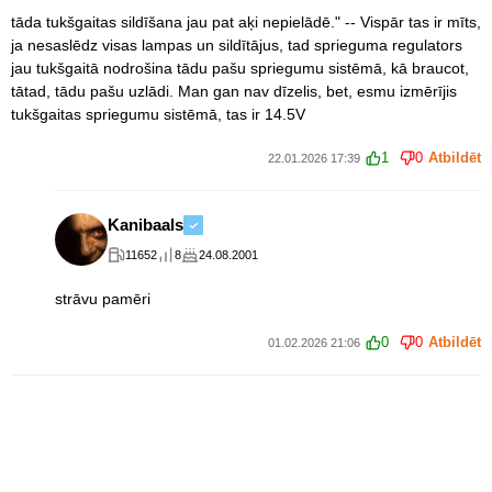
tāda tukšgaitas sildīšana jau pat aķi nepielādē." -- Vispār tas ir mīts,
ja nesaslēdz visas lampas un sildītājus, tad sprieguma regulators
jau tukšgaitā nodrošina tādu pašu spriegumu sistēmā, kā braucot,
tātad, tādu pašu uzlādi. Man gan nav dīzelis, bet, esmu izmērījis
tukšgaitas spriegumu sistēmā, tas ir 14.5V
1
0
Atbildēt
22.01.2026 17:39
Kanibaals
11652
8
24.08.2001
strāvu pamēri
0
0
Atbildēt
01.02.2026 21:06