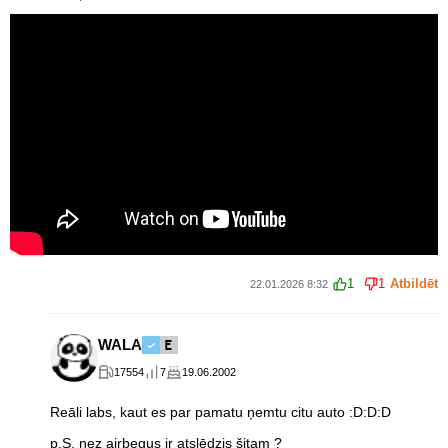
1
1
Atbildēt
22.01.2026 8:32
WALA
17554
7
19.06.2002
Reāli labs, kaut es par pamatu ņemtu citu auto :D:D:D
p.S. nez airbegus ir atslēdzis šitam ?