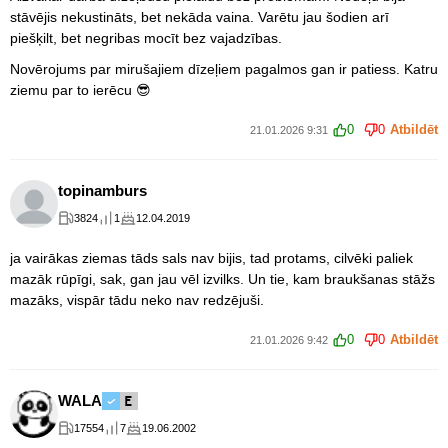
stāvējis nekustināts, bet nekāda vaina. Varētu jau šodien arī
piešķilt, bet negribas mocīt bez vajadzības.
Novērojums par mirušajiem dīzeļiem pagalmos gan ir patiess. Katru
ziemu par to ierēcu 😎
0
0
Atbildēt
21.01.2026 9:31
topinamburs
3824
1
12.04.2019
ja vairākas ziemas tāds sals nav bijis, tad protams, cilvēki paliek
mazāk rūpīgi, sak, gan jau vēl izvilks. Un tie, kam braukšanas stāžs
mazāks, vispār tādu neko nav redzējuši.
0
0
Atbildēt
21.01.2026 9:42
WALA
17554
7
19.06.2002